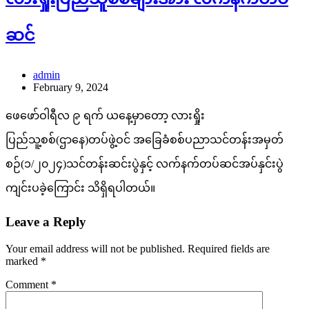
ဆင်
admin
February 9, 2024
ဖေဖော်ဝါရီလ ၉ ရက် ယနေ့မှာတော့ လားရှိုး
ပြည်သူ့စစ်(ဌာနေ)တပ်ဖွဲ့ဝင် အခြေခံစစ်ပညာသင်တန်းအမှတ်
စဉ်(၁/၂၀၂၄)သင်တန်းဆင်းပွဲနှင့် လက်နက်တပ်ဆင်အပ်နှင်းပွဲ
ကျင်းပခဲ့ကြောင်း သိရှိရပါတယ်။
Leave a Reply
Your email address will not be published.
Required fields are
marked
*
Comment
*