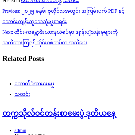
Posted in
ထောက်ခံအားပေးမှု
,
သတင်း
Post
Previous:
၂၀၂၅ ခုနှစ်၊ ဇူလိုင်လအတွင်း အကြမ်းဖက် PDF နှင့်
navigation
သောင်းကျန်းသူသေဆုံးမှုစာရင်း
Next:
ထိုင်း-ကမ္ဘောဒီးယားနယ်စပ်မှာ ဒရုန်းပျံသန်းမှုများကို
သတိထားကြရန် ထိုင်းစစ်တပ်က အသိပေး
Related Posts
ထောက်ခံအားပေးမှု
သတင်း
တက္ကသိုလ်ဝင်တန်းစာမေးပွဲ ဒုတိယနေ့
admin