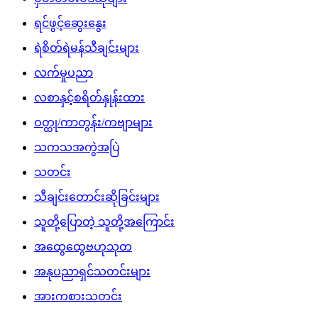
ရင်ဖွင့်ဆွေးနွေး
ရဲစိတ်ရဲမန်သီချင်းများ
လက်မှုပညာ
လစာနှင့်စရိတ်နှုန်းထား
ဝတ္ထု/ကာတွန်း/ကဗျာများ
သကသအကွဲအပြဲ
သတင်း
သီချင်းတောင်းဆိုခြင်းများ
သူတို့ပြောတဲ့ သူတို့အကြောင်း
အထွေထွေဗဟုသုတ
အနုပညာရှင်သတင်းများ
အားကစားသတင်း