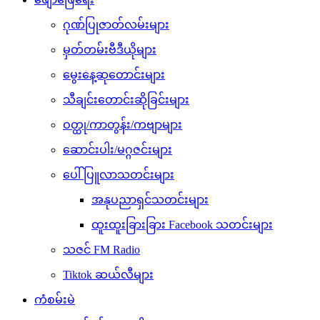
ဂုဏ်ပြုဇာတ်လမ်းများ
မှတ်တမ်းဗီဒီယိုများ
မွေးနေ့ဆုတောင်းများ
သီချင်းတောင်းဆိုခြင်းများ
ဝတ္ထု/ကာတွန်း/ကဗျာများ
ဆောင်းပါး/မဂ္ဂဇင်းများ
ပေါ်ပြူလာသတင်းများ
အနုပညာရှင်သတင်းများ
ထူးထူးခြားခြား Facebook သတင်းများ
သဇင် FM Radio
Tiktok ဆယ်လီများ
ကံစမ်းမဲ