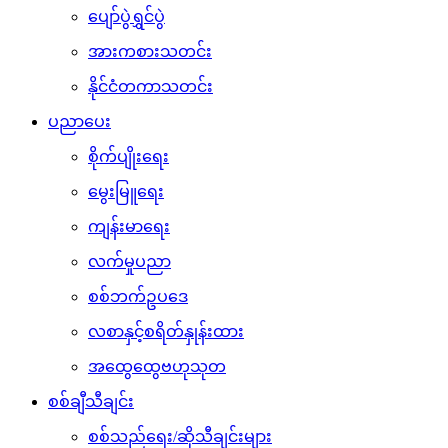
ပျော်ပွဲရွှင်ပွဲ
အားကစားသတင်း
နိုင်ငံတကာသတင်း
ပညာပေး
စိုက်ပျိုးရေး
မွေးမြူရေး
ကျန်းမာရေး
လက်မှုပညာ
စစ်ဘက်ဥပဒေ
လစာနှင့်စရိတ်နှုန်းထား
အထွေထွေဗဟုသုတ
စစ်ချီသီချင်း
စစ်သည်ရေး/ဆိုသီချင်းများ