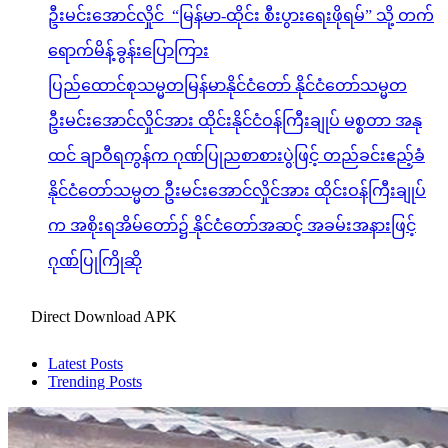
ဦးမင်းအောင်လှိုင် “မြန်မာ-ထိုင်း စီးပွားရေးဖိုရမ်” သို့ တက်
ရောက်မိန့်ခွန်းပြောကြား
ပြည်ထောင်စုသမ္မတမြန်မာနိုင်ငံတော် နိုင်ငံတော်သမ္မတ
ဦးမင်းအောင်လှိုင်အား ထိုင်းနိုင်ငံဝန်ကြီးချုပ် မစ္စတာ အနု
ထင် ချာဝီရကွန်က ဂုဏ်ပြုညစာစားပွဲဖြင့် တည်ခင်းဧည့်ခံ
နိုင်ငံတော်သမ္မတ ဦးမင်းအောင်လှိုင်အား ထိုင်းဝန်ကြီးချုပ်
က အစိုးရအိမ်တော်၌ နိုင်ငံတော်အဆင့် အခမ်းအနားဖြင့်
ဂုဏ်ပြုကြိုဆို
Direct Download APK
Latest Posts
Trending Posts