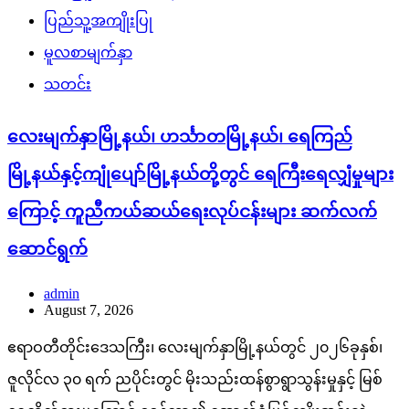
ပြည်သူ့အကျိုးပြု
မူလစာမျက်နှာ
သတင်း
လေးမျက်နှာမြို့နယ်၊ ဟင်္သာတမြို့နယ်၊ ရေကြည်
မြို့နယ်နှင့်ကျုံပျော်မြို့နယ်တို့တွင် ရေကြီးရေလျှံမှုများ
ကြောင့် ကူညီကယ်ဆယ်ရေးလုပ်ငန်းများ ဆက်လက်
ဆောင်ရွက်
admin
August 7, 2026
ဧရာဝတီတိုင်းဒေသကြီး၊ လေးမျက်နှာမြို့နယ်တွင် ၂၀၂၆ခုနှစ်၊
ဇူလိုင်လ ၃၀ ရက် ညပိုင်းတွင် မိုးသည်းထန်စွာရွာသွန်းမှုနှင့် မြစ်