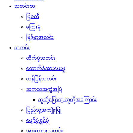
သတင်းစာ
မြဝတီ
ကြေးမုံ
မြန်မာ့အလင်း
သတင်း
တိုက်ပွဲသတင်း
ထောက်ခံအားပေးမှု
တန်ပြန်သတင်း
သကသအကွဲအပြဲ
သူတို့ပြောတဲ့ သူတို့အကြောင်း
ပြည်သူ့အကျိုးပြု
ပျော်ပွဲရွှင်ပွဲ
အားကစားသတင်း