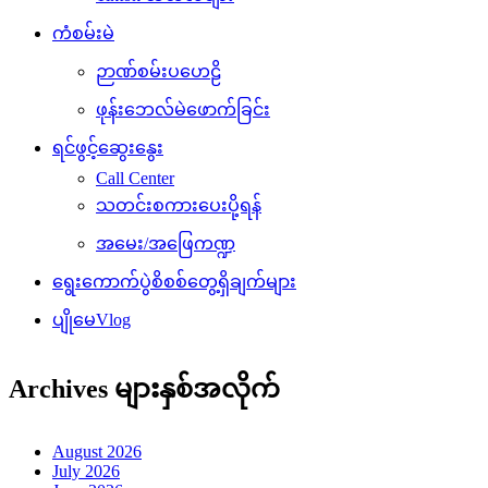
ကံစမ်းမဲ
ဉာဏ်စမ်းပဟေဠိ
ဖုန်းဘေလ်မဲဖောက်ခြင်း
ရင်ဖွင့်ဆွေးနွေး
Call Center
သတင်းစကားပေးပို့ရန်
အမေး/အဖြေကဏ္ဍ
ရွေးကောက်ပွဲစိစစ်တွေ့ရှိချက်များ
ပျိုမေVlog
Archives များနှစ်အလိုက်
August 2026
July 2026