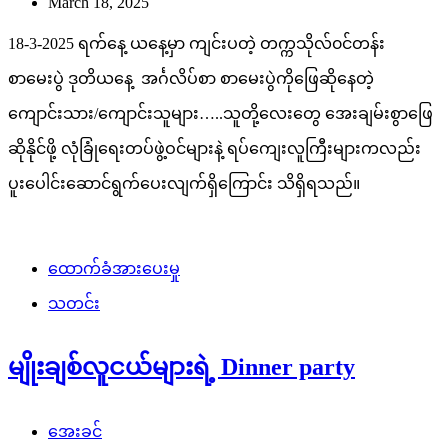
March 18, 2025
18-3-2025 ရက်နေ့ ယနေ့မှာ ကျင်းပတဲ့ တက္ကသိုလ်၀င်တန်း
စာမေးပွဲ ဒုတိယနေ့ အင်္ဂလိပ်စာ စာမေးပွဲကိုဖြေဆိုနေတဲ့
ကျောင်းသား/ကျောင်းသူများ…..သူတို့လေးတွေ အေးချမ်းစွာဖြေ
ဆိုနိုင်ဖို့ လုံခြုံရေးတပ်ဖွဲ့ဝင်များနဲ့ ရပ်ကျေးလူကြီးများကလည်း
ပူးပေါင်းဆောင်ရွက်ပေးလျက်ရှိကြောင်း သိရှိရသည်။
ထောက်ခံအားပေးမှု
သတင်း
မျိုးချစ်လူငယ်များရဲ့ Dinner party
အေးခင်