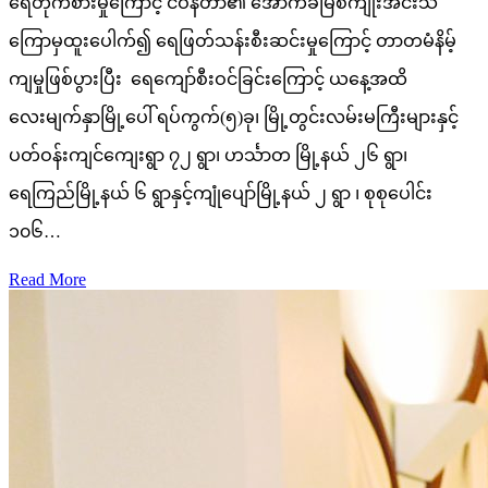
ရေတိုက်စားမှုကြောင့် ငဝန်တာ၏ အောက်ခံမြစ်ကျိုးအင်းသဲ
ကြောမှထူးပေါက်၍ ရေဖြတ်သန်းစီးဆင်းမှုကြောင့် တာတမံနိမ့်
ကျမှုဖြစ်ပွားပြီး ရေကျော်စီးဝင်ခြင်းကြောင့် ယနေ့အထိ
လေးမျက်နှာမြို့ပေါ် ရပ်ကွက်(၅)ခု၊ မြို့တွင်းလမ်းမကြီးများနှင့်
ပတ်ဝန်းကျင်ကျေးရွာ ၇၂ ရွာ၊ ဟင်္သာတ မြို့နယ် ၂၆ ရွာ၊
ရေကြည်မြို့နယ် ၆ ရွာနှင့်ကျုံပျော်မြို့နယ် ၂ ရွာ ၊ စုစုပေါင်း
၁၀၆…
Read More