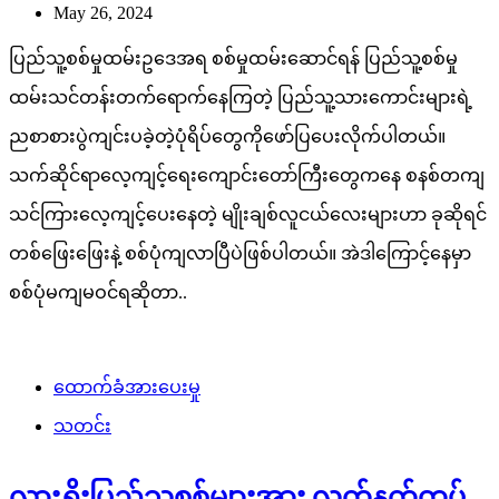
May 26, 2024
ပြည်သူ့စစ်မှုထမ်းဥဒေအရ စစ်မှုထမ်းဆောင်ရန် ပြည်သူ့စစ်မှု
ထမ်းသင်တန်းတက်ရောက်နေကြတဲ့ ပြည်သူ့သားကောင်းများရဲ့
ညစာစားပွဲကျင်းပခဲ့တဲ့ပုံရိပ်တွေကိုဖော်ပြပေးလိုက်ပါတယ်။
သက်ဆိုင်ရာလေ့ကျင့်ရေးကျောင်းတော်ကြီးတွေကနေ စနစ်တကျ
သင်ကြားလေ့ကျင့်ပေးနေတဲ့ မျိုးချစ်လူငယ်လေးများဟာ ခုဆိုရင်
တစ်ဖြေးဖြေးနဲ့ စစ်ပုံကျလာပြီပဲဖြစ်ပါတယ်။ အဲဒါကြောင့်နေမှာ
စစ်ပုံမကျမဝင်ရဆိုတာ..
ထောက်ခံအားပေးမှု
သတင်း
လားရှိုးပြည်သူစစ်များအား လက်နက်တပ်