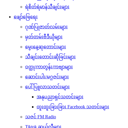
ရဲစိတ်ရဲမာန်သီချင်းများ
ဖျော်ဖြေရေး
ဂုဏ်ပြုဇာတ်လမ်းများ
မှတ်တမ်းဗီဒီယိုများ
မွေးနေ့ဆုတောင်းများ
သီချင်းတောင်းဆိုခြင်းများ
ဝတ္ထု/ကာတွန်း/ကဗျာများ
ဆောင်းပါး/မဂ္ဂဇင်းများ
ပေါ်ပြူလာသတင်းများ
အနုပညာရှင်သတင်းများ
ထူးထူးခြားခြား Facebook သတင်းများ
သဇင် FM Radio
Tiktok ဆယ်လီများ