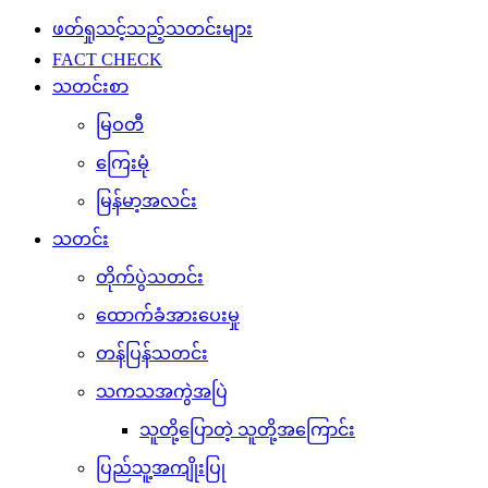
ဖတ်ရှုသင့်သည့်သတင်းများ
FACT CHECK
သတင်းစာ
မြဝတီ
ကြေးမုံ
မြန်မာ့အလင်း
သတင်း
တိုက်ပွဲသတင်း
ထောက်ခံအားပေးမှု
တန်ပြန်သတင်း
သကသအကွဲအပြဲ
သူတို့ပြောတဲ့ သူတို့အကြောင်း
ပြည်သူ့အကျိုးပြု