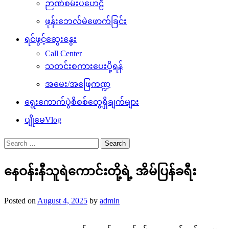
ဉာဏ်စမ်းပဟေဠိ
ဖုန်းဘေလ်မဲဖောက်ခြင်း
ရင်ဖွင့်ဆွေးနွေး
Call Center
သတင်းစကားပေးပို့ရန်
အမေး/အဖြေကဏ္ဍ
ရွေးကောက်ပွဲစိစစ်တွေ့ရှိချက်များ
ပျိုမေVlog
Search
for:
နေဝန်းနီသူရဲကောင်းတို့ရဲ့ အိမ်ပြန်ခရီး
Posted on
August 4, 2025
by
admin