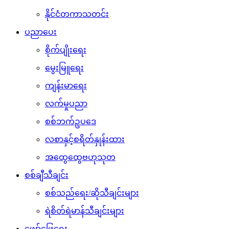
နိုင်ငံတကာသတင်း
ပညာပေး
စိုက်ပျိုးရေး
မွေးမြူရေး
ကျန်းမာရေး
လက်မှုပညာ
စစ်ဘက်ဥပဒေ
လစာနှင့်စရိတ်နှုန်းထား
အထွေထွေဗဟုသုတ
စစ်ချီသီချင်း
စစ်သည်ရေး/ဆိုသီချင်းများ
ရဲစိတ်ရဲမာန်သီချင်းများ
ဖျော်ဖြေရေး