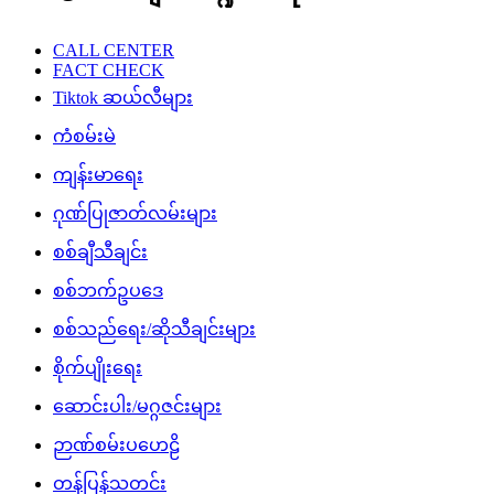
CALL CENTER
FACT CHECK
Tiktok ဆယ်လီများ
ကံစမ်းမဲ
ကျန်းမာရေး
ဂုဏ်ပြုဇာတ်လမ်းများ
စစ်ချီသီချင်း
စစ်ဘက်ဥပဒေ
စစ်သည်ရေး/ဆိုသီချင်းများ
စိုက်ပျိုးရေး
ဆောင်းပါး/မဂ္ဂဇင်းများ
ဉာဏ်စမ်းပဟေဠိ
တန်ပြန်သတင်း