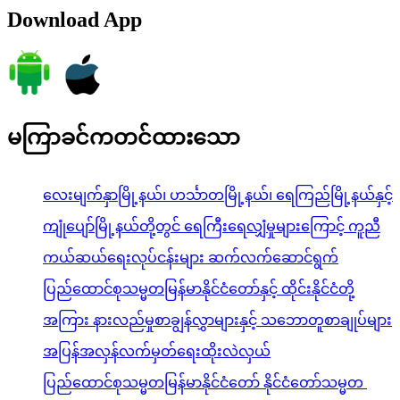
Download App
မကြာခင်ကတင်ထားသော
လေးမျက်နှာမြို့နယ်၊ ဟင်္သာတမြို့နယ်၊ ရေကြည်မြို့နယ်နှင့်
ကျုံပျော်မြို့နယ်တို့တွင် ရေကြီးရေလျှံမှုများကြောင့် ကူညီ
ကယ်ဆယ်ရေးလုပ်ငန်းများ ဆက်လက်ဆောင်ရွက်
ပြည်ထောင်စုသမ္မတမြန်မာနိုင်ငံတော်နှင့် ထိုင်းနိုင်ငံတို့
အကြား နားလည်မှုစာချွန်လွှာများနှင့် သဘောတူစာချုပ်များ
အပြန်အလှန်လက်မှတ်ရေးထိုးလဲလှယ်
ပြည်ထောင်စုသမ္မတမြန်မာနိုင်ငံတော် နိုင်ငံတော်သမ္မတ