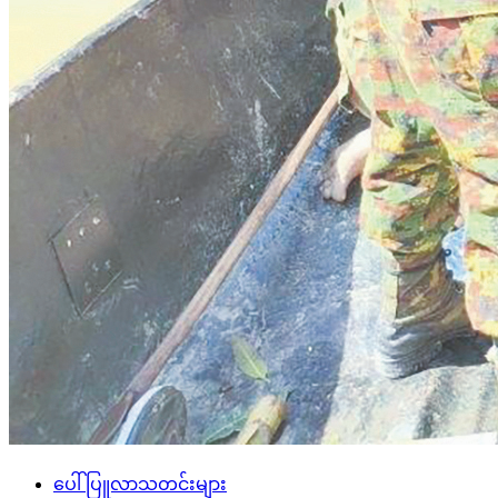
ပေါ်ပြူလာသတင်းများ