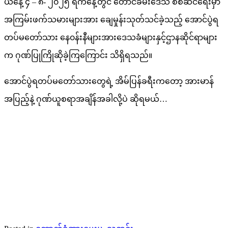
ယနေ့ ၄ – ၈- ၂၀၂၅ ရက်နေ့တွင် တောင်ခမ်းဒေသ စစ်ဆင်ရေးမှာ
အကြမ်းဖက်သမားများအား ချေမှုန်းသုတ်သင်ခဲ့သည့် အောင်ပွဲရ
တပ်မတော်သား နေ၀န်းနီများအားဒေသခံများနှင့်ဌာနဆိုင်ရာများ
က ဂုဏ်ပြုကြိုဆိုခဲ့ကြကြောင်း သိရှိရသည်။
အောင်ပွဲရတပ်မတော်သားတွေရဲ့ အိမ်ပြန်ခရီးကတော့ အားမာန်
အပြည့်နဲ့ ဂုဏ်ယူစရာအချိန်အခါလို့ပဲ ဆိုရမယ်…