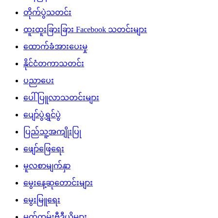
တိုက်ပွဲသတင်း
ထူးထူးခြားခြား Facebook သတင်းများ
ထောက်ခံအားပေးမှု
နိုင်ငံတကာသတင်း
ပညာပေး
ပေါ်ပြူလာသတင်းများ
ပျော်ပွဲရွှင်ပွဲ
ပြည်သူ့အကျိုးပြု
ဖျော်ဖြေရေး
မူလစာမျက်နှာ
မွေးနေ့ဆုတောင်းများ
မွေးမြူရေး
မှတ်တမ်းဗီဒီယိုများ