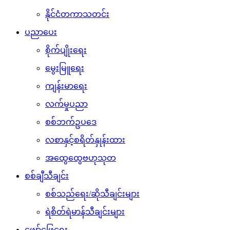
နိုင်ငံတကာသတင်း
ပညာပေး
စိုက်ပျိုးရေး
မွေးမြူရေး
ကျန်းမာရေး
လက်မှုပညာ
စစ်ဘက်ဥပဒေ
လစာနှင့်စရိတ်နှုန်းထား
အထွေထွေဗဟုသုတ
စစ်ချီသီချင်း
စစ်သည်ရေး/ဆိုသီချင်းများ
ရဲစိတ်ရဲမာန်သီချင်းများ
ဖျော်ဖြေရေး