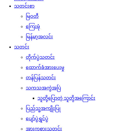
သတင်းစာ
မြဝတီ
ကြေးမုံ
မြန်မာ့အလင်း
သတင်း
တိုက်ပွဲသတင်း
ထောက်ခံအားပေးမှု
တန်ပြန်သတင်း
သကသအကွဲအပြဲ
သူတို့ပြောတဲ့ သူတို့အကြောင်း
ပြည်သူ့အကျိုးပြု
ပျော်ပွဲရွှင်ပွဲ
အားကစားသတင်း