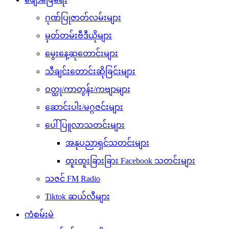
ဂုဏ်ပြုဇာတ်လမ်းများ
မှတ်တမ်းဗီဒီယိုများ
မွေးနေ့ဆုတောင်းများ
သီချင်းတောင်းဆိုခြင်းများ
ဝတ္ထု/ကာတွန်း/ကဗျာများ
ဆောင်းပါး/မဂ္ဂဇင်းများ
ပေါ်ပြူလာသတင်းများ
အနုပညာရှင်သတင်းများ
ထူးထူးခြားခြား Facebook သတင်းများ
သဇင် FM Radio
Tiktok ဆယ်လီများ
ကံစမ်းမဲ