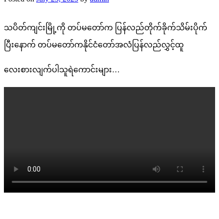
သပိတ်ကျင်းမြို့ကို တပ်မတော်က ပြန်လည်တိုက်ခိုက်သိမ်းပိုက်
ပြီးနောက် တပ်မတော်ကနိုင်ငံတော်အလံပြန်လည်လွှင့်ထူ
လေးစားလျက်ပါသူရဲကောင်းများ…