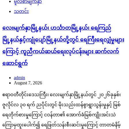
မူလစာမျက်နှာ
သတင်း
လေးမျက်နှာမြို့နယ်၊ ဟင်္သာတမြို့နယ်၊ ရေကြည်
မြို့နယ်နှင့်ကျုံပျော်မြို့နယ်တို့တွင် ရေကြီးရေလျှံမှုများ
ကြောင့် ကူညီကယ်ဆယ်ရေးလုပ်ငန်းများ ဆက်လက်
ဆောင်ရွက်
admin
August 7, 2026
ဧရာဝတီတိုင်းဒေသကြီး၊ လေးမျက်နှာမြို့နယ်တွင် ၂၀၂၆ခုနှစ်၊
ဇူလိုင်လ ၃၀ ရက် ညပိုင်းတွင် မိုးသည်းထန်စွာရွာသွန်းမှုနှင့် မြစ်
ရေတိုက်စားမှုကြောင့် ငဝန်တာ၏ အောက်ခံမြစ်ကျိုးအင်းသဲ
ကြောမှထူးပေါက်၍ ရေဖြတ်သန်းစီးဆင်းမှုကြောင့် တာတမံနိမ့်