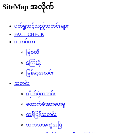
SiteMap အလိုက်
ဖတ်ရှုသင့်သည့်သတင်းများ
FACT CHECK
သတင်းစာ
မြဝတီ
ကြေးမုံ
မြန်မာ့အလင်း
သတင်း
တိုက်ပွဲသတင်း
ထောက်ခံအားပေးမှု
တန်ပြန်သတင်း
သကသအကွဲအပြဲ