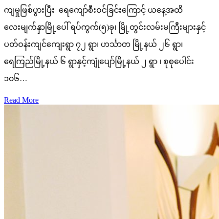
ကျမှုဖြစ်ပွားပြီး ရေကျော်စီးဝင်ခြင်းကြောင့် ယနေ့အထိ
လေးမျက်နှာမြို့ပေါ် ရပ်ကွက်(၅)ခု၊ မြို့တွင်းလမ်းမကြီးများနှင့်
ပတ်ဝန်းကျင်ကျေးရွာ ၇၂ ရွာ၊ ဟင်္သာတ မြို့နယ် ၂၆ ရွာ၊
ရေကြည်မြို့နယ် ၆ ရွာနှင့်ကျုံပျော်မြို့နယ် ၂ ရွာ ၊ စုစုပေါင်း
၁၀၆…
Read More