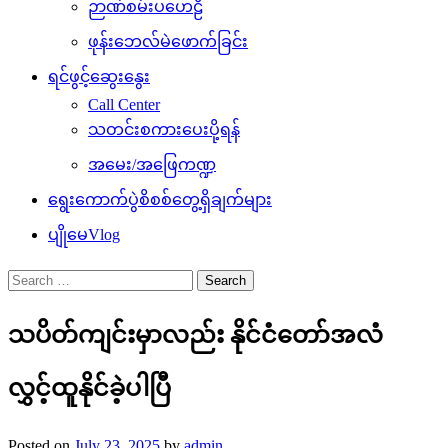
ဉာဏ်စမ်းပဟေဠိ
ဖုန်းဘေလ်မဲဖောက်ခြင်း
ရင်ဖွင့်ဆွေးနွေး
Call Center
သတင်းစကားပေးပို့ရန်
အမေး/အဖြေကဏ္ဍ
ရွေးကောက်ပွဲစိစစ်တွေ့ရှိချက်များ
ပျိုမေVlog
Search
for:
သပိတ်ကျင်းမှာလည်း နိုင်ငံတော်အလံ
လွှင့်ထူနိုင်ခဲ့ပါပြီ
Posted on
July 23, 2025
by
admin