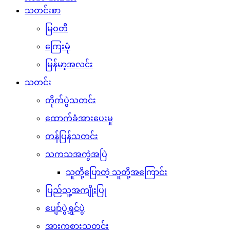
သတင်းစာ
မြဝတီ
ကြေးမုံ
မြန်မာ့အလင်း
သတင်း
တိုက်ပွဲသတင်း
ထောက်ခံအားပေးမှု
တန်ပြန်သတင်း
သကသအကွဲအပြဲ
သူတို့ပြောတဲ့ သူတို့အကြောင်း
ပြည်သူ့အကျိုးပြု
ပျော်ပွဲရွှင်ပွဲ
အားကစားသတင်း