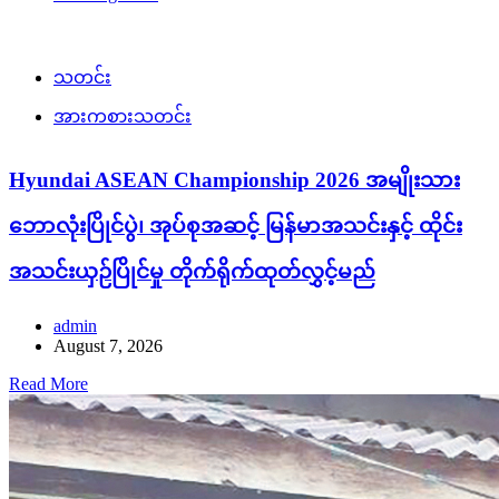
သတင်း
အားကစားသတင်း
Hyundai ASEAN Championship 2026 အမျိုးသား
ဘောလုံးပြိုင်ပွဲ၊ အုပ်စုအဆင့် မြန်မာအသင်းနှင့် ထိုင်း
အသင်းယှဉ်ပြိုင်မှု တိုက်ရိုက်ထုတ်လွှင့်မည်
admin
August 7, 2026
Read More