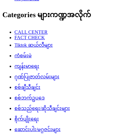
Categories များကဏ္ဍအလိုက်
CALL CENTER
FACT CHECK
Tiktok ဆယ်လီများ
ကံစမ်းမဲ
ကျန်းမာရေး
ဂုဏ်ပြုဇာတ်လမ်းများ
စစ်ချီသီချင်း
စစ်ဘက်ဥပဒေ
စစ်သည်ရေး/ဆိုသီချင်းများ
စိုက်ပျိုးရေး
ဆောင်းပါး/မဂ္ဂဇင်းများ