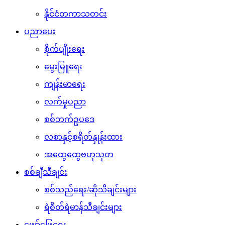
နိုင်ငံတကာသတင်း
ပညာပေး
စိုက်ပျိုးရေး
မွေးမြူရေး
ကျန်းမာရေး
လက်မှုပညာ
စစ်ဘက်ဥပဒေ
လစာနှင့်စရိတ်နှုန်းထား
အထွေထွေဗဟုသုတ
စစ်ချီသီချင်း
စစ်သည်ရေး/ဆိုသီချင်းများ
ရဲစိတ်ရဲမာန်သီချင်းများ
ဖျော်ဖြေရေး