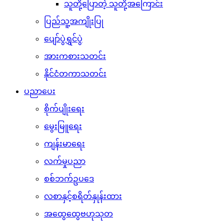
သူတို့ပြောတဲ့ သူတို့အကြောင်း
ပြည်သူ့အကျိုးပြု
ပျော်ပွဲရွှင်ပွဲ
အားကစားသတင်း
နိုင်ငံတကာသတင်း
ပညာပေး
စိုက်ပျိုးရေး
မွေးမြူရေး
ကျန်းမာရေး
လက်မှုပညာ
စစ်ဘက်ဥပဒေ
လစာနှင့်စရိတ်နှုန်းထား
အထွေထွေဗဟုသုတ