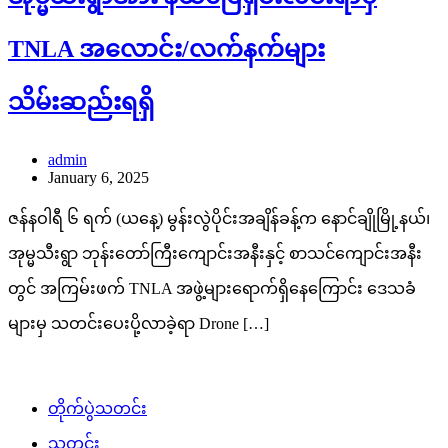
TNLA အလောင်း/လက်နက်များ
သိမ်းဆည်းရရှိ
admin
January 6, 2025
ဇန်နဝါရီ ၆ ရက် (ယနေ့) မွန်းလွဲပိုင်းအချိန်ခန့်က နောင်ချိုမြို့နယ်၊
အုမ္မသီးရွာ ဘုန်းတော်ကြီးကျောင်းအနီးနှင့် စာသင်ကျောင်းအနီး
တွင် အကြမ်းဖက် TNLA အဖွဲ့များရောက်ရှိနေကြောင်း ဒေသခံ
များမှ သတင်းပေးပို့လာခဲ့ရာ Drone […]
တိုက်ပွဲသတင်း
သတင်း