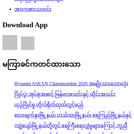
အားကစားသတင်း
Download App
မကြာခင်ကတင်ထားသော
Hyundai ASEAN Championship 2026 အမျိုးသားဘောလုံး
ပြိုင်ပွဲ၊ အုပ်စုအဆင့် မြန်မာအသင်းနှင့် ထိုင်းအသင်း
ယှဉ်ပြိုင်မှု တိုက်ရိုက်ထုတ်လွှင့်မည်
လေးမျက်နှာမြို့နယ်၊ ဟင်္သာတမြို့နယ်၊ ရေကြည်မြို့နယ်နှင့်
ကျုံပျော်မြို့နယ်တို့တွင် ရေကြီးရေလျှံမှုများကြောင့် ကူညီ