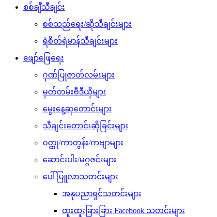
စစ်ချီသီချင်း
စစ်သည်ရေး/ဆိုသီချင်းများ
ရဲစိတ်ရဲမာန်သီချင်းများ
ဖျော်ဖြေရေး
ဂုဏ်ပြုဇာတ်လမ်းများ
မှတ်တမ်းဗီဒီယိုများ
မွေးနေ့ဆုတောင်းများ
သီချင်းတောင်းဆိုခြင်းများ
ဝတ္ထု/ကာတွန်း/ကဗျာများ
ဆောင်းပါး/မဂ္ဂဇင်းများ
ပေါ်ပြူလာသတင်းများ
အနုပညာရှင်သတင်းများ
ထူးထူးခြားခြား Facebook သတင်းများ