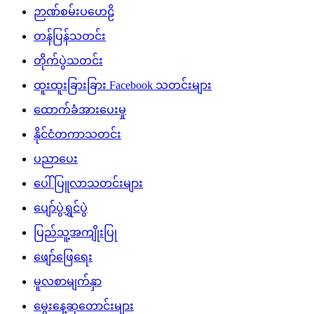
ဉာဏ်စမ်းပဟေဠိ
တန်ပြန်သတင်း
တိုက်ပွဲသတင်း
ထူးထူးခြားခြား Facebook သတင်းများ
ထောက်ခံအားပေးမှု
နိုင်ငံတကာသတင်း
ပညာပေး
ပေါ်ပြူလာသတင်းများ
ပျော်ပွဲရွှင်ပွဲ
ပြည်သူ့အကျိုးပြု
ဖျော်ဖြေရေး
မူလစာမျက်နှာ
မွေးနေ့ဆုတောင်းများ