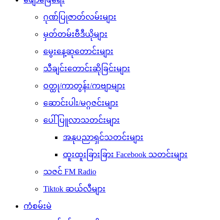
ဂုဏ်ပြုဇာတ်လမ်းများ
မှတ်တမ်းဗီဒီယိုများ
မွေးနေ့ဆုတောင်းများ
သီချင်းတောင်းဆိုခြင်းများ
ဝတ္ထု/ကာတွန်း/ကဗျာများ
ဆောင်းပါး/မဂ္ဂဇင်းများ
ပေါ်ပြူလာသတင်းများ
အနုပညာရှင်သတင်းများ
ထူးထူးခြားခြား Facebook သတင်းများ
သဇင် FM Radio
Tiktok ဆယ်လီများ
ကံစမ်းမဲ