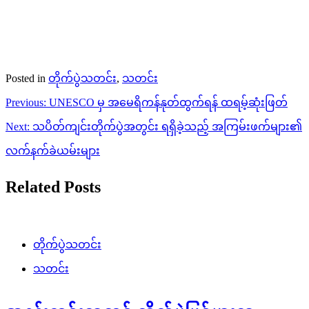
Posted in
တိုက်ပွဲသတင်း
,
သတင်း
Post
Previous:
UNESCO မှ အမေရိကန်နုတ်ထွက်ရန် ထရမ့်ဆုံးဖြတ်
navigation
Next:
သပိတ်ကျင်းတိုက်ပွဲအတွင်း ရရှိခဲ့သည့် အကြမ်းဖက်များ၏
လက်နက်ခဲယမ်းများ
Related Posts
တိုက်ပွဲသတင်း
သတင်း