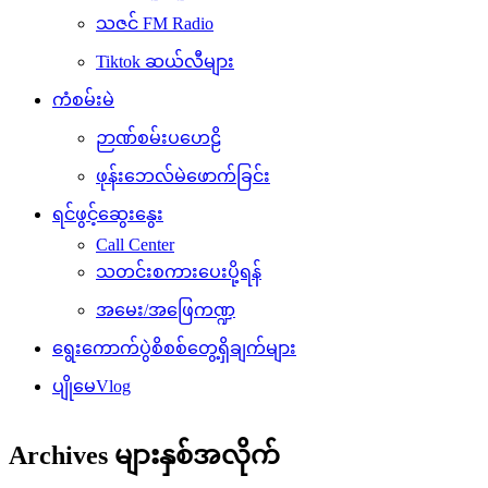
သဇင် FM Radio
Tiktok ဆယ်လီများ
ကံစမ်းမဲ
ဉာဏ်စမ်းပဟေဠိ
ဖုန်းဘေလ်မဲဖောက်ခြင်း
ရင်ဖွင့်ဆွေးနွေး
Call Center
သတင်းစကားပေးပို့ရန်
အမေး/အဖြေကဏ္ဍ
ရွေးကောက်ပွဲစိစစ်တွေ့ရှိချက်များ
ပျိုမေVlog
Archives များနှစ်အလိုက်