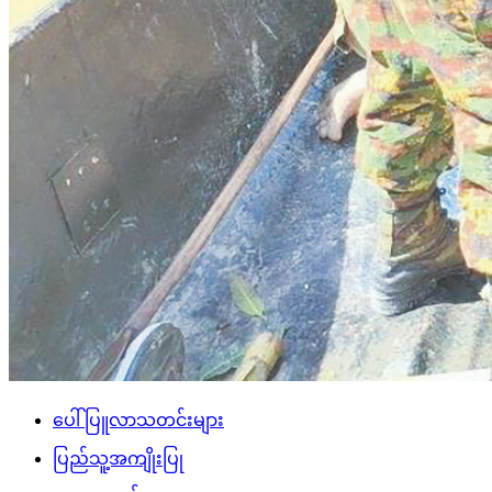
ပေါ်ပြူလာသတင်းများ
ပြည်သူ့အကျိုးပြု