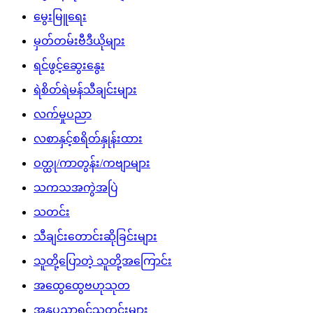
မွေးမြူရေး
မှတ်တမ်းဗီဒီယိုများ
ရင်ဖွင့်ဆွေးနွေး
ရဲစိတ်ရဲမန်သီချင်းများ
လက်မှုပညာ
လစာနှင့်စရိတ်နှုန်းထား
ဝတ္ထု/ကာတွန်း/ကဗျာများ
သကသအကွဲအပြဲ
သတင်း
သီချင်းတောင်းဆိုခြင်းများ
သူတို့ပြောတဲ့ သူတို့အကြောင်း
အထွေထွေဗဟုသုတ
အနုပညာရှင်သတင်းများ