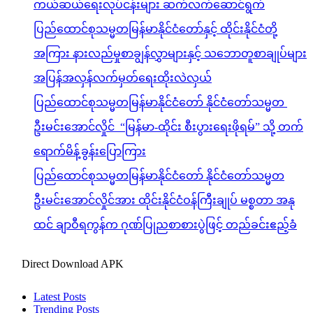
ကယ်ဆယ်ရေးလုပ်ငန်းများ ဆက်လက်ဆောင်ရွက်
ပြည်ထောင်စုသမ္မတမြန်မာနိုင်ငံတော်နှင့် ထိုင်းနိုင်ငံတို့
အကြား နားလည်မှုစာချွန်လွှာများနှင့် သဘောတူစာချုပ်များ
အပြန်အလှန်လက်မှတ်ရေးထိုးလဲလှယ်
ပြည်ထောင်စုသမ္မတမြန်မာနိုင်ငံတော် နိုင်ငံတော်သမ္မတ
ဦးမင်းအောင်လှိုင် “မြန်မာ-ထိုင်း စီးပွားရေးဖိုရမ်” သို့ တက်
ရောက်မိန့်ခွန်းပြောကြား
ပြည်ထောင်စုသမ္မတမြန်မာနိုင်ငံတော် နိုင်ငံတော်သမ္မတ
ဦးမင်းအောင်လှိုင်အား ထိုင်းနိုင်ငံဝန်ကြီးချုပ် မစ္စတာ အနု
ထင် ချာဝီရကွန်က ဂုဏ်ပြုညစာစားပွဲဖြင့် တည်ခင်းဧည့်ခံ
Direct Download APK
Latest Posts
Trending Posts