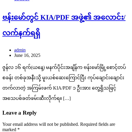
ဗန်းမော်တွင် KIA/PDF အဖွဲ့၏ အလောင်း/
လက်နက်ရရှိ
admin
June 16, 2025
ဇွန်လ ၁၆ ရက်(ယနေ့) မနက်ပိုင်းအချိန်က ဗန်းမော်မြို့စောင့်တပ်
စခန်း တစ်ခုအနီးသို့ မူးယစ်ဆေးကြောင်ပြီး ကုပ်ချောင်းချောင်း
တက်လာတဲ့ အကြမ်းဖက် KIA/PDF ၁ ဦးအား တွေ့ရှိသဖြင့်
အသေပစ်ခတ်ဖမ်းဆီးလိုက်ရ။ […]
Leave a Reply
Your email address will not be published.
Required fields are
marked
*