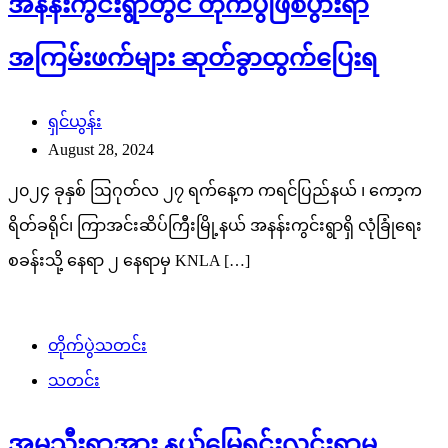
အနန်းကွင်းရွာတွင် တိုက်ပွဲဖြစ်ပွားရာ
အကြမ်းဖက်များ ဆုတ်ခွာထွက်ပြေးရ
ရှင်ယွန်း
August 28, 2024
၂၀၂၄ ခုနှစ် ဩဂုတ်လ ၂၇ ရက်နေ့က ကရင်ပြည်နယ် ၊ ကော့က
ရိတ်ခရိုင်၊ ကြာအင်းဆိပ်ကြီးမြို့နယ် အနန်းကွင်းရွာရှိ လုံခြုံရေး
စခန်းသို့ နေရာ ၂ နေရာမှ KNLA […]
တိုက်ပွဲသတင်း
သတင်း
အုမ္မသီးရွာအား နယ်မြေရှင်းလင်းရာမှ