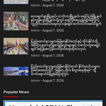
Admin
August 7, 2026
လေးမျက်နှာမြို့နယ်၊ ဟင်္သာတမြို့နယ်၊ ရေကြည်မြို့နယ်
နှင့်ကျုံပျော်မြို့နယ်တို့တွင် ရေကြီးရေလျှံမှုများကြောင့်
ကူညီကယ်ဆယ်ရေးလုပ်ငန်းများ ဆက်လက်ဆောင်ရွက်
Admin
August 7, 2026
ပြည်ထောင်စုသမ္မတမြန်မာနိုင်ငံတော်နှင့် ထိုင်းနိုင်ငံတို့
အကြား နားလည်မှုစာချွန်လွှာများနှင့် သဘောတူစာချုပ်
များ အပြန်အလှန်လက်မှတ်ရေးထိုးလဲလှယ်
Admin
August 7, 2026
ပြည်ထောင်စုသမ္မတမြန်မာနိုင်ငံတော် နိုင်ငံတော်သမ္မတ
ဦးမင်းအောင်လှိုင် “မြန်မာ-ထိုင်း စီးပွားရေးဖိုရမ်” သို့
တက်ရောက်မိန့်ခွန်းပြောကြား
Admin
August 7, 2026
Popular News