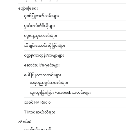
ဖျော်ဖြေရေး
ဂုဏ်ပြုဇာတ်လမ်းများ
မှတ်တမ်းဗီဒီယိုများ
မွေးနေ့ဆုတောင်းများ
သီချင်းတောင်းဆိုခြင်းများ
ဝတ္ထု/ကာတွန်း/ကဗျာများ
ဆောင်းပါး/မဂ္ဂဇင်းများ
ပေါ်ပြူလာသတင်းများ
အနုပညာရှင်သတင်းများ
ထူးထူးခြားခြား Facebook သတင်းများ
သဇင် FM Radio
Tiktok ဆယ်လီများ
ကံစမ်းမဲ
ဉာဏ်စမ်းပဟေဠိ