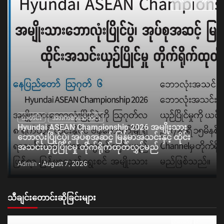
သတင်း
အားကစားသတင်း
Hyundai ASEAN Championship 2026 အမျိုးသား
ဘောလုံးပြိုင်ပွဲ၊ အုပ်စုအဆင့် မြန်မာအသင်းနှင့် ထိုင်း
အသင်းယှဉ်ပြိုင်မှု တိုက်ရိုက်ထုတ်လွှင့်မည်
Admin
August 7, 2026
သီချင်းတောင်းဆိုခြင်းများ