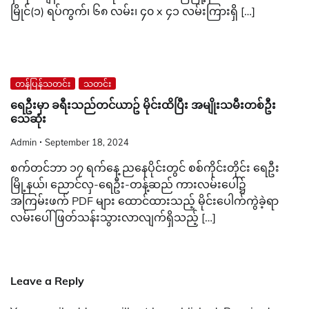
မြိုင်(၁) ရပ်ကွက်၊ ၆၈ လမ်း၊ ၄၀ x ၄၁ လမ်းကြားရှိ […]
တန်ပြန်သတင်း
သတင်း
ရေဦးမှာ ခရီးသည်တင်ယာဥ် မိုင်းထိပြီး အမျိုးသမီးတစ်ဦး
သေဆုံး
Admin
September 18, 2024
စက်တင်ဘာ ၁၇ ရက်နေ့ ညနေပိုင်းတွင် စစ်ကိုင်းတိုင်း ရေဦး
မြို့နယ်၊ ညောင်လှ-ရေဦး-တန့်ဆည် ကားလမ်းပေါ်၌
အကြမ်းဖက် PDF များ ထောင်ထားသည့် မိုင်းပေါက်ကွဲခဲ့ရာ
လမ်းပေါ် ဖြတ်သန်းသွားလာလျက်ရှိသည့် […]
Leave a Reply