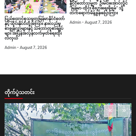
နိုင်ငံတော်သမ္မတ ဦးမင်းအောင်လှိုင်
“မြန်မာ-ထိုင်း စီးပွားရေးဖိုရမ်” သို့
တက်ရောက်မိန့်ခွန်းပြောကြား
ပြည်ထောင်စုသမ္မတမြန်မာနိုင်ငံတော်
Admin
August 7, 2026
နှင့် ထိုင်းနိုင်ငံတို့အကြား နားလည်မှု
စာချွန်လွှာများနှင့် သဘောတူစာချုပ်
များ အပြန်အလှန်လက်မှတ်ရေးထိုး
လဲလှယ်
Admin
August 7, 2026
တိုက်ပွဲသတင်း