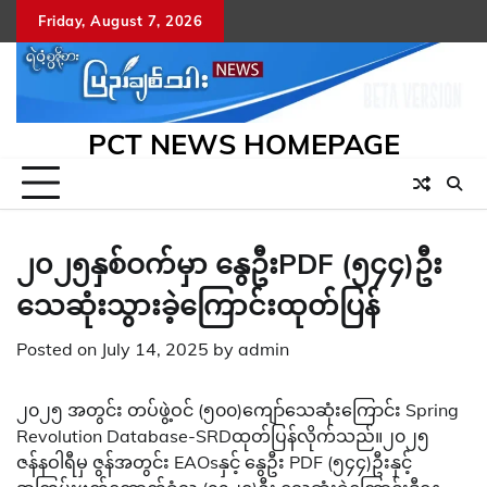
Skip
Friday, August 7, 2026
to
content
PCT NEWS HOMEPAGE
၂၀၂၅နှစ်ဝက်မှာ နွေဦးPDF (၅၄၄)ဦး
သေဆုံးသွားခဲ့ကြောင်းထုတ်ပြန်
Posted on
July 14, 2025
by
admin
၂၀၂၅ အတွင်း တပ်ဖွဲ့ဝင် (၅၀၀)ကျော်သေဆုံးကြောင်း Spring
Revolution Database-SRDထုတ်ပြန်လိုက်သည်။၂၀၂၅
ဇန်နဝါရီမှ ဇွန်အတွင်း EAOsနှင့် နွေဦး PDF (၅၄၄)ဦးနှင့်