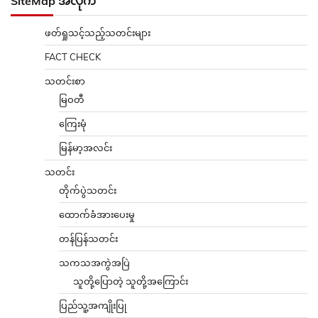
SiteMap အလိုက်
ဖတ်ရှုသင့်သည့်သတင်းများ
FACT CHECK
သတင်းစာ
မြဝတီ
ကြေးမုံ
မြန်မာ့အလင်း
သတင်း
တိုက်ပွဲသတင်း
ထောက်ခံအားပေးမှု
တန်ပြန်သတင်း
သကသအကွဲအပြဲ
သူတို့ပြောတဲ့ သူတို့အကြောင်း
ပြည်သူ့အကျိုးပြု