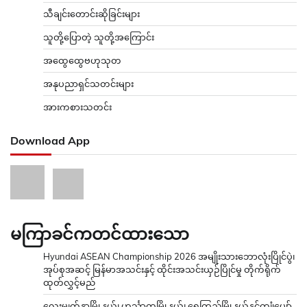
သီချင်းတောင်းဆိုခြင်းများ
သူတို့ပြောတဲ့ သူတို့အကြောင်း
အထွေထွေဗဟုသုတ
အနုပညာရှင်သတင်းများ
အားကစားသတင်း
Download App
မကြာခင်ကတင်ထားသော
Hyundai ASEAN Championship 2026 အမျိုးသားဘောလုံးပြိုင်ပွဲ၊
အုပ်စုအဆင့် မြန်မာအသင်းနှင့် ထိုင်းအသင်းယှဉ်ပြိုင်မှု တိုက်ရိုက်
ထုတ်လွှင့်မည်
လေးမျက်နှာမြို့နယ်၊ ဟင်္သာတမြို့နယ်၊ ရေကြည်မြို့နယ်နှင့်ကျုံပျော်