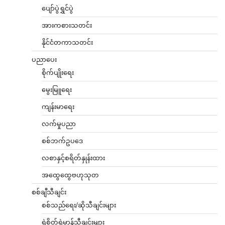
ပျော်ပွဲရွှင်ပွဲ
အားကစားသတင်း
နိုင်ငံတကာသတင်း
ပညာပေး
စိုက်ပျိုးရေး
မွေးမြူရေး
ကျန်းမာရေး
လက်မှုပညာ
စစ်ဘက်ဥပဒေ
လစာနှင့်စရိတ်နှုန်းထား
အထွေထွေဗဟုသုတ
စစ်ချီသီချင်း
စစ်သည်ရေး/ဆိုသီချင်းများ
ရဲစိတ်ရဲမာန်သီချင်းများ