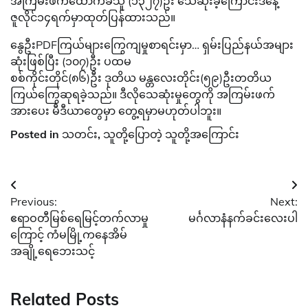
အကြမ်းဖက်ထောက်ခံသူ (၁၃၂၇)ဦး သေဆုံးခဲ့ကြောင်းဒီနေ့
ဇူလိုင်၁၄ရက်မှာထုတ်ပြန်ထားသည်။
နွေဦးPDFကြယ်များကြွေကျမှုစာရင်းမှာ… ရှမ်းပြည်နယ်အများ
ဆုံးဖြစ်ပြီး (၁၀၇)ဦး ပထမ
စစ်ကိုင်းတိုင်(၈၆)ဦး ဒုတိယ မန္တလေးတိုင်း(၅၉)ဦးတတိယ
ကြယ်ကြွေဆုရခဲ့သည်။ ဒီလိုသေဆုံးမှုတွေကို အကြမ်းဖက်
အားပေး မီဒီယာတွေမှာ တွေ့ရမှာမဟုတ်ပါဘူး။
Posted in
သတင်း
,
သူတို့ပြောတဲ့ သူတို့အကြောင်း
Post
Previous:
Next:
navigation
ဧရာဝတီမြစ်ရေမြင့်တက်လာမှု
မင်္ဂလာနံနက်ခင်းလေးပါ
ကြောင့် ကံမမြို့ကနေအိမ်
အချို့ရေဘေးသင့်
Related Posts