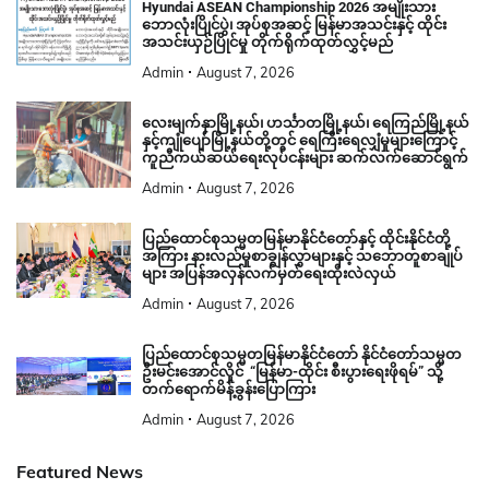
Hyundai ASEAN Championship 2026 အမျိုးသား
ဘောလုံးပြိုင်ပွဲ၊ အုပ်စုအဆင့် မြန်မာအသင်းနှင့် ထိုင်း
အသင်းယှဉ်ပြိုင်မှု တိုက်ရိုက်ထုတ်လွှင့်မည်
Admin
August 7, 2026
လေးမျက်နှာမြို့နယ်၊ ဟင်္သာတမြို့နယ်၊ ရေကြည်မြို့နယ်
နှင့်ကျုံပျော်မြို့နယ်တို့တွင် ရေကြီးရေလျှံမှုများကြောင့်
ကူညီကယ်ဆယ်ရေးလုပ်ငန်းများ ဆက်လက်ဆောင်ရွက်
Admin
August 7, 2026
ပြည်ထောင်စုသမ္မတမြန်မာနိုင်ငံတော်နှင့် ထိုင်းနိုင်ငံတို့
အကြား နားလည်မှုစာချွန်လွှာများနှင့် သဘောတူစာချုပ်
များ အပြန်အလှန်လက်မှတ်ရေးထိုးလဲလှယ်
Admin
August 7, 2026
ပြည်ထောင်စုသမ္မတမြန်မာနိုင်ငံတော် နိုင်ငံတော်သမ္မတ
ဦးမင်းအောင်လှိုင် “မြန်မာ-ထိုင်း စီးပွားရေးဖိုရမ်” သို့
တက်ရောက်မိန့်ခွန်းပြောကြား
Admin
August 7, 2026
Featured News