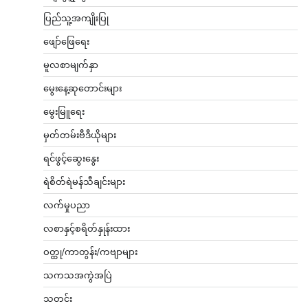
ပြည်သူ့အကျိုးပြု
ဖျော်ဖြေရေး
မူလစာမျက်နှာ
မွေးနေ့ဆုတောင်းများ
မွေးမြူရေး
မှတ်တမ်းဗီဒီယိုများ
ရင်ဖွင့်ဆွေးနွေး
ရဲစိတ်ရဲမန်သီချင်းများ
လက်မှုပညာ
လစာနှင့်စရိတ်နှုန်းထား
ဝတ္ထု/ကာတွန်း/ကဗျာများ
သကသအကွဲအပြဲ
သတင်း