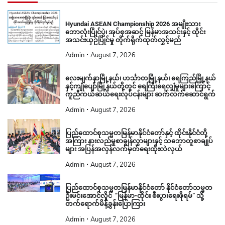
Hyundai ASEAN Championship 2026 အမျိုးသား
ဘောလုံးပြိုင်ပွဲ၊ အုပ်စုအဆင့် မြန်မာအသင်းနှင့် ထိုင်း
အသင်းယှဉ်ပြိုင်မှု တိုက်ရိုက်ထုတ်လွှင့်မည်
Admin
August 7, 2026
လေးမျက်နှာမြို့နယ်၊ ဟင်္သာတမြို့နယ်၊ ရေကြည်မြို့နယ်
နှင့်ကျုံပျော်မြို့နယ်တို့တွင် ရေကြီးရေလျှံမှုများကြောင့်
ကူညီကယ်ဆယ်ရေးလုပ်ငန်းများ ဆက်လက်ဆောင်ရွက်
Admin
August 7, 2026
ပြည်ထောင်စုသမ္မတမြန်မာနိုင်ငံတော်နှင့် ထိုင်းနိုင်ငံတို့
အကြား နားလည်မှုစာချွန်လွှာများနှင့် သဘောတူစာချုပ်
များ အပြန်အလှန်လက်မှတ်ရေးထိုးလဲလှယ်
Admin
August 7, 2026
ပြည်ထောင်စုသမ္မတမြန်မာနိုင်ငံတော် နိုင်ငံတော်သမ္မတ
ဦးမင်းအောင်လှိုင် “မြန်မာ-ထိုင်း စီးပွားရေးဖိုရမ်” သို့
တက်ရောက်မိန့်ခွန်းပြောကြား
Admin
August 7, 2026