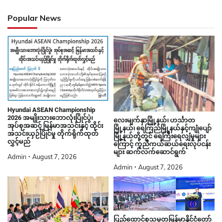
Popular News
Hyundai ASEAN Championship
2026 အမျိုးသားဘောလုံးပြိုင်ပွဲ၊
လေးမျက်နှာမြို့နယ်၊ ဟင်္သာတ
အုပ်စုအဆင့် မြန်မာအသင်းနှင့် ထိုင်း
မြို့နယ်၊ ရေကြည်မြို့နယ်နှင့်ကျုံပျော်
အသင်းယှဉ်ပြိုင်မှု တိုက်ရိုက်ထုတ်
မြို့နယ်တို့တွင် ရေကြီးရေလျှံမှုများ
လွှင့်မည်
ကြောင့် ကူညီကယ်ဆယ်ရေးလုပ်ငန်း
များ ဆက်လက်ဆောင်ရွက်
Admin
August 7, 2026
Admin
August 7, 2026
ပြည်ထောင်စုသမ္မတမြန်မာနိုင်ငံတော်