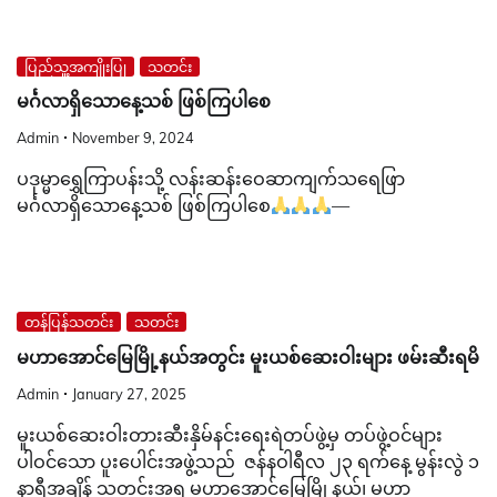
ပြည်သူ့အကျိုးပြု
သတင်း
မင်္ဂလာရှိသောနေ့သစ် ဖြစ်ကြပါစေ‌
Admin
November 9, 2024
ပဒုမ္မာရွှေကြာပန်းသို့ လန်းဆန်းဝေဆာကျက်သရေဖြာ
မင်္ဂလာရှိသောနေ့သစ် ဖြစ်ကြပါစေ‌
—
တန်ပြန်သတင်း
သတင်း
မဟာအောင်မြေမြို့နယ်အတွင်း မူးယစ်ဆေးဝါးများ ဖမ်းဆီးရမိ
Admin
January 27, 2025
မူးယစ်ဆေးဝါးတားဆီးနှိမ်နင်းရေးရဲတပ်ဖွဲ့မှ တပ်ဖွဲ့ဝင်များ
ပါဝင်သော ပူးပေါင်းအဖွဲ့သည် ဇန်နဝါရီလ ၂၃ ရက်နေ့ မွန်းလွဲ ၁
နာရီအချိန် သတင်းအရ မဟာအောင်မြေမြို့နယ်၊ မဟာ