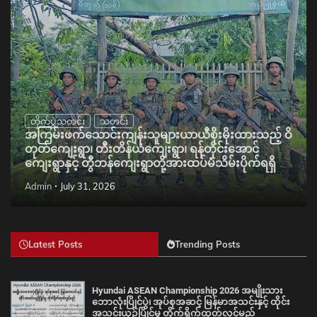
တိုက်ပွဲသတင်း
သတင်း
အကြမ်းဖက်သောင်းကျန်းသူများယာယီစိုးမိုးထားသည့် ဝိ
တုတ်ကျေးရွာ၊ တီးတိန်ယံကျေးရွာ၊ ရန်တိုင်းအောင်
ကျေးရွာနှင့် တွီဘန်ကျေးရွာတို့အားထပ်မံသိမ်းပိုက်ရရှိ
Admin
July 31, 2026
Latest Posts
Trending Posts
Hyundai ASEAN Championship 2026 အမျိုးသား
ဘောလုံးပြိုင်ပွဲ၊ အုပ်စုအဆင့် မြန်မာအသင်းနှင့် ထိုင်း
အသင်းယှဉ်ပြိုင်မှု တိုက်ရိုက်ထုတ်လွှင့်မည်