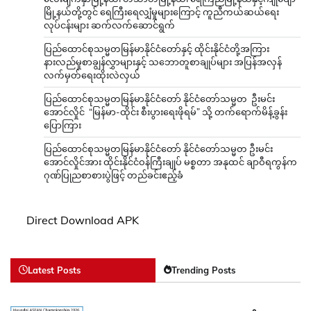
မြို့နယ်တို့တွင် ရေကြီးရေလျှံမှုများကြောင့် ကူညီကယ်ဆယ်ရေး
လုပ်ငန်းများ ဆက်လက်ဆောင်ရွက်
ပြည်ထောင်စုသမ္မတမြန်မာနိုင်ငံတော်နှင့် ထိုင်းနိုင်ငံတို့အကြား
နားလည်မှုစာချွန်လွှာများနှင့် သဘောတူစာချုပ်များ အပြန်အလှန်
လက်မှတ်ရေးထိုးလဲလှယ်
ပြည်ထောင်စုသမ္မတမြန်မာနိုင်ငံတော် နိုင်ငံတော်သမ္မတ ဦးမင်း
အောင်လှိုင် “မြန်မာ-ထိုင်း စီးပွားရေးဖိုရမ်” သို့ တက်ရောက်မိန့်ခွန်း
ပြောကြား
ပြည်ထောင်စုသမ္မတမြန်မာနိုင်ငံတော် နိုင်ငံတော်သမ္မတ ဦးမင်း
အောင်လှိုင်အား ထိုင်းနိုင်ငံဝန်ကြီးချုပ် မစ္စတာ အနုထင် ချာဝီရကွန်က
ဂုဏ်ပြုညစာစားပွဲဖြင့် တည်ခင်းဧည့်ခံ
Direct Download APK
Latest Posts
Trending Posts