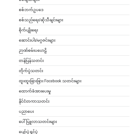
စစ်ဘက်ဥပဒေ
စစ်သည်ရေး/ဆိုသီချင်းများ
စိုက်ပျိုးရေး
ဆောင်းပါး/မဂ္ဂဇင်းများ
ဉာဏ်စမ်းပဟေဠိ
တန်ပြန်သတင်း
တိုက်ပွဲသတင်း
ထူးထူးခြားခြား Facebook သတင်းများ
ထောက်ခံအားပေးမှု
နိုင်ငံတကာသတင်း
ပညာပေး
ပေါ်ပြူလာသတင်းများ
ပျော်ပွဲရွှင်ပွဲ