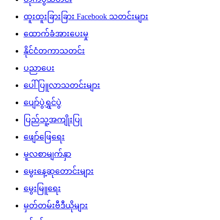
ထူးထူးခြားခြား Facebook သတင်းများ
ထောက်ခံအားပေးမှု
နိုင်ငံတကာသတင်း
ပညာပေး
ပေါ်ပြူလာသတင်းများ
ပျော်ပွဲရွှင်ပွဲ
ပြည်သူ့အကျိုးပြု
ဖျော်ဖြေရေး
မူလစာမျက်နှာ
မွေးနေ့ဆုတောင်းများ
မွေးမြူရေး
မှတ်တမ်းဗီဒီယိုများ