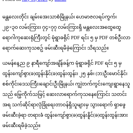
မန္တလေးတိုင်း ချမ်းအေးသာစံမြိုနယ်၊ ဟေမာဇလရပ်ကွက်၊
၂၉×၃၀ လမ်းကြား၊ ၇၄×၇၇ လမ်းကြားရှိ မန္တလေးအထွေထွေ
ရောဂါကုဆေးရုံကြီးတွင် မုံရွာခရိုင် PDF ရင်း ၅ မှ PDF တစ်ဦးလာ
ရောက်ဆေးကုသစဥ် ဖမ်းဆီးရမိခဲ့ကြောင်း သိရသည်။
ယမန်နေ့ည ၉ နာရီကျော်အချိန်ခန့်က မုံရွာခရိုင် PDF ရင်း ၅ မှ
ထွန်းကျော်စွာ(ခ)ထွန်းနိုင်(ခ)ထွန်းထွန်း၊ ၂၅ နှစ်၊ (ဘ)ဦးမောင်နိုင်၊
စစ်ကိုင်းဒေသကြီး၊ချောင်းဦးမြိုနယ်၊ ကျွဲတက်ကွင်းကျေးရွာနေသူ
သည် မြွေကိုက်သဖြင့် ဆေးလာရောက်ကုသနေကြောင်း သတင်း
အရ သက်ဆိုင်ရာလုံခြုံရေးတာဝန်ရှိသူများမှ သွားရောက် ရှာဖွေ
ဖမ်းဆီးခဲ့ရာ တရားခံ ထွန်းကျော်စွာ(ခ)ထွန်းနိူင်(ခ)ထွန်းထွန်းအား
ဖမ်းဆီးရမိခဲ့သည်။