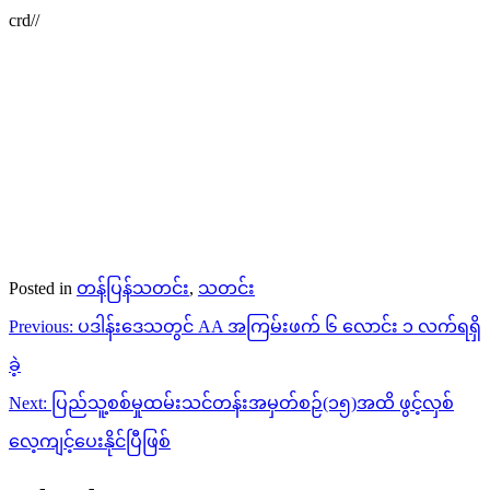
crd//
Posted in
တန်ပြန်သတင်း
,
သတင်း
Post
Previous:
ပဒါန်းဒေသတွင် AA အကြမ်းဖက် ၆ လောင်း ၁ လက်ရရှိ
navigation
ခဲ့
Next:
ပြည်သူ့စစ်မှုထမ်းသင်တန်းအမှတ်စဉ်(၁၅)အထိ ဖွင့်လှစ်
လေ့ကျင့်ပေးနိုင်ပြီဖြစ်