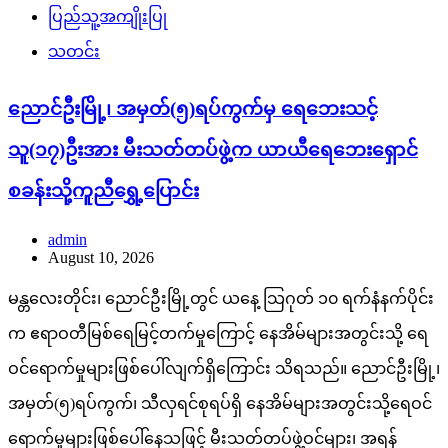
ပြည်သူ့အကျိုးပြု
သတင်း
ညောင်ဦးမြို့၊ အမှတ်(၅)ရပ်ကွက်မှ ရေဘေးသင့်
သူ(၁၇)ဦးအား မီးသတ်တပ်ဖွဲ့က ယာယီရေဘေးရှောင်
စခန်းသို့ကူညီရွှေ့ပြောင်း
admin
August 10, 2026
မန္တလေးတိုင်း၊ ညောင်ဦးမြို့တွင် ယနေ့ သြဂုတ် ၁၀ ရက်နံနက်ပိုင်း
က ဧရာဝတီမြစ်ရေမြင့်တက်မှုကြောင့် နေအိမ်များအတွင်းသို့ ရေ
ဝင်ရောက်မှုများဖြစ်ပေါ်လျက်ရှိကြောင်း သိရသည်။ ညောင်ဦးမြို့၊
အမှတ်(၅)ရပ်ကွက်၊ သီလှရင်စုရပ်ရှိ နေအိမ်များအတွင်းသို့ရေဝင်
ရောက်မှုများဖြစ်ပေါ်နေသဖြင့် မီးသတ်တပ်ဖွဲ့ဝင်များ၊ အရန်