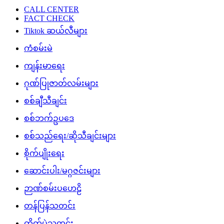
CALL CENTER
FACT CHECK
Tiktok ဆယ်လီများ
ကံစမ်းမဲ
ကျန်းမာရေး
ဂုဏ်ပြုဇာတ်လမ်းများ
စစ်ချီသီချင်း
စစ်ဘက်ဥပဒေ
စစ်သည်ရေး/ဆိုသီချင်းများ
စိုက်ပျိုးရေး
ဆောင်းပါး/မဂ္ဂဇင်းများ
ဉာဏ်စမ်းပဟေဠိ
တန်ပြန်သတင်း
တိုက်ပွဲသတင်း