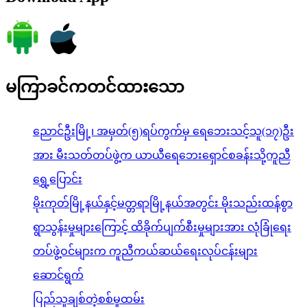
မကြာခင်ကတင်ထားသော
ညောင်ဦးမြို့၊ အမှတ်(၅)ရပ်ကွက်မှ ရေဘေးသင့်သူ(၁၇)ဦး
အား မီးသတ်တပ်ဖွဲ့က ယာယီရေဘေးရှောင်စခန်းသို့ကူညီ
ရွှေ့ပြောင်း
မိုးကုတ်မြို့နယ်နှင့်မတ္တရာမြို့နယ်အတွင်း မိုးသည်းထန်စွာ
ရွာသွန်းမှုများကြောင့် ထိခိုက်ပျက်စီးမှုများအား လုံခြုံရေး
တပ်ဖွဲ့ဝင်များက ကူညီကယ်ဆယ်ရေးလုပ်ငန်းများ
ဆောင်ရွက်
ပြည်သူချစ်တဲ့စစ်မှုထမ်း