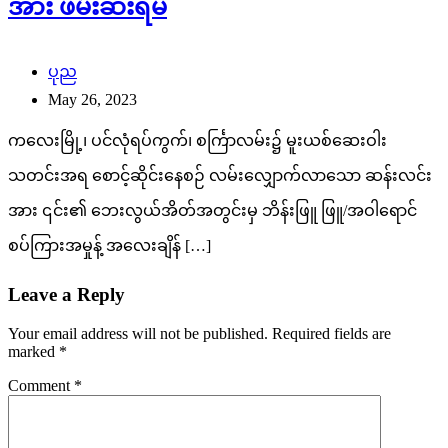
အား ဖမ်းဆီးရမိ
ပုည
May 26, 2023
ကလေးမြို့၊ ပင်လုံရပ်ကွက်၊ စင်္ကြာလမ်း၌ မူးယစ်ဆေးဝါး
သတင်းအရ စောင့်ဆိုင်းနေစဉ် လမ်းလျှောက်လာသော ဆန်းလင်း
အား ၎င်း၏ ဘေးလွယ်အိတ်အတွင်းမှ ဘိန်းဖြူ ဖြူ/အဝါရောင်
စပ်ကြားအမှုန့် အလေးချိန် […]
Leave a Reply
Your email address will not be published.
Required fields are
marked
*
Comment
*