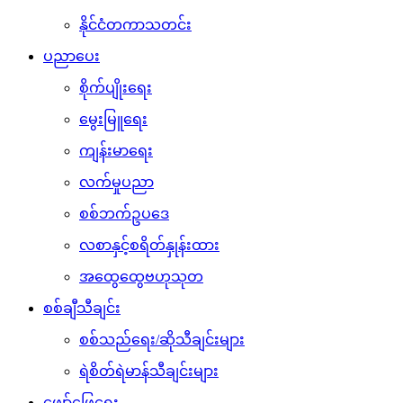
နိုင်ငံတကာသတင်း
ပညာပေး
စိုက်ပျိုးရေး
မွေးမြူရေး
ကျန်းမာရေး
လက်မှုပညာ
စစ်ဘက်ဥပဒေ
လစာနှင့်စရိတ်နှုန်းထား
အထွေထွေဗဟုသုတ
စစ်ချီသီချင်း
စစ်သည်ရေး/ဆိုသီချင်းများ
ရဲစိတ်ရဲမာန်သီချင်းများ
ဖျော်ဖြေရေး