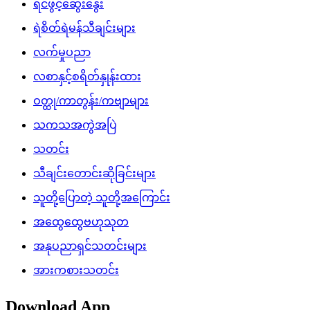
ရင်ဖွင့်ဆွေးနွေး
ရဲစိတ်ရဲမန်သီချင်းများ
လက်မှုပညာ
လစာနှင့်စရိတ်နှုန်းထား
ဝတ္ထု/ကာတွန်း/ကဗျာများ
သကသအကွဲအပြဲ
သတင်း
သီချင်းတောင်းဆိုခြင်းများ
သူတို့ပြောတဲ့ သူတို့အကြောင်း
အထွေထွေဗဟုသုတ
အနုပညာရှင်သတင်းများ
အားကစားသတင်း
Download App