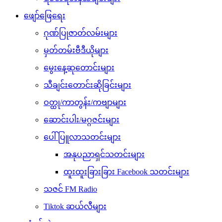
ဖျော်ဖြေရေး
ဂုဏ်ပြုဇာတ်လမ်းများ
မှတ်တမ်းဗီဒီယိုများ
မွေးနေ့ဆုတောင်းများ
သီချင်းတောင်းဆိုခြင်းများ
ဝတ္ထု/ကာတွန်း/ကဗျာများ
ဆောင်းပါး/မဂ္ဂဇင်းများ
ပေါ်ပြူလာသတင်းများ
အနုပညာရှင်သတင်းများ
ထူးထူးခြားခြား Facebook သတင်းများ
သဇင် FM Radio
Tiktok ဆယ်လီများ