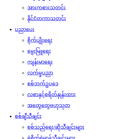
အားကစားသတင်း
နိုင်ငံတကာသတင်း
ပညာပေး
စိုက်ပျိုးရေး
မွေးမြူရေး
ကျန်းမာရေး
လက်မှုပညာ
စစ်ဘက်ဥပဒေ
လစာနှင့်စရိတ်နှုန်းထား
အထွေထွေဗဟုသုတ
စစ်ချီသီချင်း
စစ်သည်ရေး/ဆိုသီချင်းများ
ရဲစိတ်ရဲမာန်သီချင်းများ