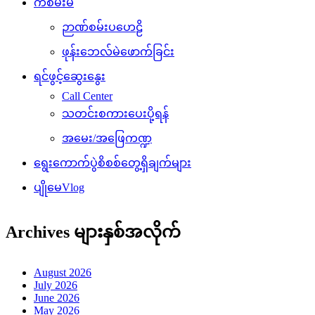
ကံစမ်းမဲ
ဉာဏ်စမ်းပဟေဠိ
ဖုန်းဘေလ်မဲဖောက်ခြင်း
ရင်ဖွင့်ဆွေးနွေး
Call Center
သတင်းစကားပေးပို့ရန်
အမေး/အဖြေကဏ္ဍ
ရွေးကောက်ပွဲစိစစ်တွေ့ရှိချက်များ
ပျိုမေVlog
Archives များနှစ်အလိုက်
August 2026
July 2026
June 2026
May 2026