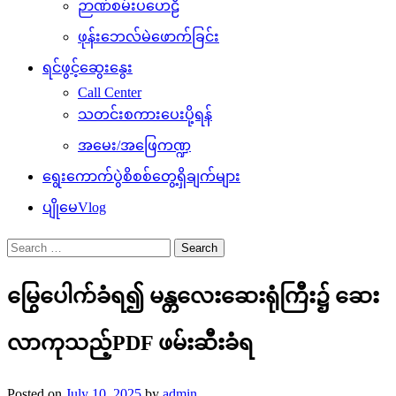
ဉာဏ်စမ်းပဟေဠိ
ဖုန်းဘေလ်မဲဖောက်ခြင်း
ရင်ဖွင့်ဆွေးနွေး
Call Center
သတင်းစကားပေးပို့ရန်
အမေး/အဖြေကဏ္ဍ
ရွေးကောက်ပွဲစိစစ်တွေ့ရှိချက်များ
ပျိုမေVlog
Search
for:
မြွေပေါက်ခံရ၍ မန္တလေးဆေးရုံကြီး၌ ဆေး
လာကုသည့်PDF ဖမ်းဆီးခံရ
Posted on
July 10, 2025
by
admin