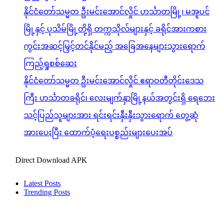
နိုင်ငံတော်သမ္မတ ဦးမင်းအောင်လှိုင် ဟင်္သာတမြို့၊ မအူပင်
မြို့နှင့် ပုသိမ်မြို့တို့ရှိ တက္ကသိုလ်များနှင့် ခရိုင်အားကစား
ကွင်းအဆင့်မြှင့်တင်နိုင်မည့် အခြေအနေများသွားရောက်
ကြည့်ရှုစစ်ဆေး
နိုင်ငံတော်သမ္မတ ဦးမင်းအောင်လှိုင် ဧရာဝတီတိုင်းဒေသ
ကြီး ဟင်္သာတခရိုင်၊ လေးမျက်နှာမြို့နယ်အတွင်းရှိ ရေဘေး
သင့်ပြည်သူများအား ရင်းရင်းနှီးနှီးသွားရောက် တွေ့ဆုံ
အားပေးပြီး ထောက်ပံ့ရေးပစ္စည်းများပေးအပ်
Direct Download APK
Latest Posts
Trending Posts