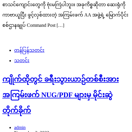
စာသင်ကျောင်းတွေကို ဗုံးမကြဲပါဘူး။ အခုကိစ္စဆိုတာ ဆေးရုံကို
ကာဗာယူပြီး ဖွင့်လှစ်ထားတဲ့ အကြမ်းဖက် AA အဖွဲ့ရဲ့ မြောက်ပိုင်း
စစ်ဌာနချုပ် Command Post […]
တန်ပြန်သတင်း
သတင်း
ကျိုက်ထိုတွင် ခရီးသွားယာဉ်တစ်စီးအား
အကြမ်းဖက် NUG/PDF များမှ မိုင်းဆွဲ
တိုက်ခိုက်
admin