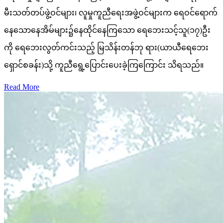
မီးသတ်တပ်ဖွဲ့ဝင်များ၊ လူမှုကူညီရေးအဖွဲ့ဝင်များက ရေဝင်ရောက်
နေသောနေအိမ်များ၌နေထိုင်နေကြသော ရေဘေးသင့်သူ(၁၇)ဦး
ကို ရေဘေးလွတ်ကင်းသည့် မြသိန်းတန်ဘု ရား(ယာယီရေဘေး
ရှောင်စခန်း)သို့ ကူညီရွေ့ပြောင်းပေးခဲ့ကြကြောင်း သိရသည်။
Read More