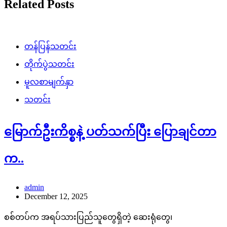
Related Posts
တန်ပြန်သတင်း
တိုက်ပွဲသတင်း
မူလစာမျက်နှာ
သတင်း
မြောက်ဦးကိစ္စနဲ့ ပတ်သက်ပြီး ပြောချင်တာ
က..
admin
December 12, 2025
စစ်တပ်က အရပ်သားပြည်သူတွေရှိတဲ့ ဆေးရုံတွေ၊