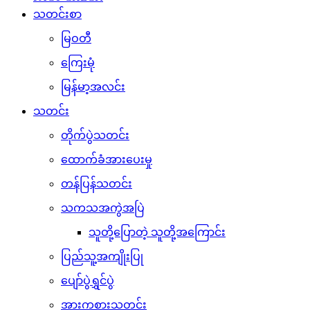
သတင်းစာ
မြဝတီ
ကြေးမုံ
မြန်မာ့အလင်း
သတင်း
တိုက်ပွဲသတင်း
ထောက်ခံအားပေးမှု
တန်ပြန်သတင်း
သကသအကွဲအပြဲ
သူတို့ပြောတဲ့ သူတို့အကြောင်း
ပြည်သူ့အကျိုးပြု
ပျော်ပွဲရွှင်ပွဲ
အားကစားသတင်း