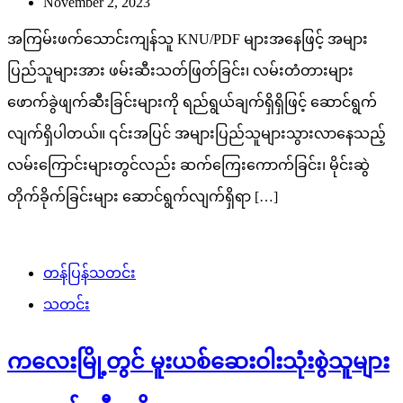
November 2, 2023
အကြမ်းဖက်သောင်းကျန်သူ KNU/PDF များအနေဖြင့် အများ
ပြည်သူများအား ဖမ်းဆီးသတ်ဖြတ်ခြင်း၊ လမ်းတံတားများ
ဖောက်ခွဲဖျက်ဆီးခြင်းများကို ရည်ရွယ်ချက်ရှိရှိဖြင့် ဆောင်ရွက်
လျက်ရှိပါတယ်။ ၎င်းအပြင် အများပြည်သူများသွားလာနေသည့်
လမ်းကြောင်းများတွင်လည်း ဆက်ကြေးကောက်ခြင်း၊ မိုင်းဆွဲ
တိုက်ခိုက်ခြင်းများ ဆောင်ရွက်လျက်ရှိရာ […]
တန်ပြန်သတင်း
သတင်း
ကလေးမြို့တွင် မူးယစ်ဆေးဝါးသုံးစွဲသူများ