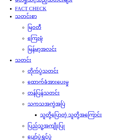
FACT CHECK
သတင်းစာ
မြဝတီ
ကြေးမုံ
မြန်မာ့အလင်း
သတင်း
တိုက်ပွဲသတင်း
ထောက်ခံအားပေးမှု
တန်ပြန်သတင်း
သကသအကွဲအပြဲ
သူတို့ပြောတဲ့ သူတို့အကြောင်း
ပြည်သူ့အကျိုးပြု
ပျော်ပွဲရွှင်ပွဲ