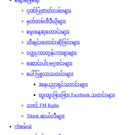
ဂုဏ်ပြုဇာတ်လမ်းများ
မှတ်တမ်းဗီဒီယိုများ
မွေးနေ့ဆုတောင်းများ
သီချင်းတောင်းဆိုခြင်းများ
ဝတ္ထု/ကာတွန်း/ကဗျာများ
ဆောင်းပါး/မဂ္ဂဇင်းများ
ပေါ်ပြူလာသတင်းများ
အနုပညာရှင်သတင်းများ
ထူးထူးခြားခြား Facebook သတင်းများ
သဇင် FM Radio
Tiktok ဆယ်လီများ
ကံစမ်းမဲ