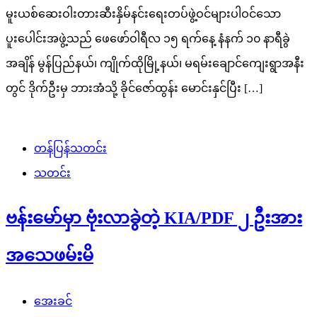
မူးယစ်ဆေးဝါးတားဆီးနှိမ်နင်းရေးတပ်ဖွဲ့ဝင်များပါဝင်သော
ပူးပေါင်းအဖွဲ့သည် ဖေဖော်ဝါရီလ ၁၅ ရက်နေ့ နံနက် ၁၀ နာရီခွဲ
အချိန် မွန်ပြည်နယ်၊ ကျိုက်ထိုမြို့နယ်၊ မရမ်းချောင်ကျေးရွာအနီး
တွင် ဒိုက်ဦးမှ ဘားအံသို့ ခိုင်ဇော်ထွန်း မောင်းနှင်ပြီး […]
တန်ပြန်သတင်း
သတင်း
ဗန်းမော်မှာ ဗုံးလာခွဲတဲ့ KIA/PDF ၂ ဦးအား
အသေဖမ်းမိ
အေးခင်