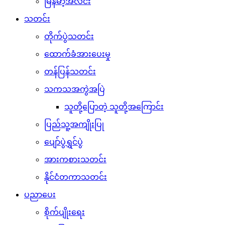
မြန်မာ့အလင်း
သတင်း
တိုက်ပွဲသတင်း
ထောက်ခံအားပေးမှု
တန်ပြန်သတင်း
သကသအကွဲအပြဲ
သူတို့ပြောတဲ့ သူတို့အကြောင်း
ပြည်သူ့အကျိုးပြု
ပျော်ပွဲရွှင်ပွဲ
အားကစားသတင်း
နိုင်ငံတကာသတင်း
ပညာပေး
စိုက်ပျိုးရေး