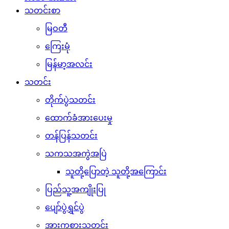
သတင်းစာ
မြဝတီ
ကြေးမုံ
မြန်မာ့အလင်း
သတင်း
တိုက်ပွဲသတင်း
ထောက်ခံအားပေးမှု
တန်ပြန်သတင်း
သကသအကွဲအပြဲ
သူတို့ပြောတဲ့ သူတို့အကြောင်း
ပြည်သူ့အကျိုးပြု
ပျော်ပွဲရွှင်ပွဲ
အားကစားသတင်း