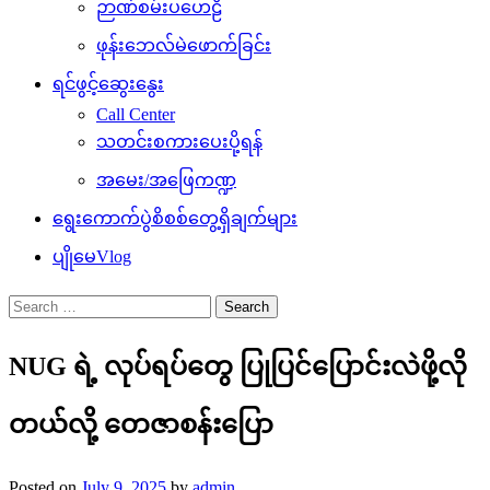
ဉာဏ်စမ်းပဟေဠိ
ဖုန်းဘေလ်မဲဖောက်ခြင်း
ရင်ဖွင့်ဆွေးနွေး
Call Center
သတင်းစကားပေးပို့ရန်
အမေး/အဖြေကဏ္ဍ
ရွေးကောက်ပွဲစိစစ်တွေ့ရှိချက်များ
ပျိုမေVlog
Search
for:
NUG ရဲ့ လုပ်ရပ်တွေ ပြုပြင်ပြောင်းလဲဖို့လို
တယ်လို့ တေဇာစန်းပြော
Posted on
July 9, 2025
by
admin