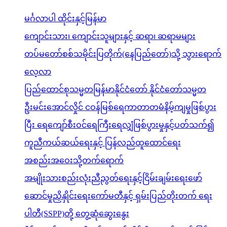
မင်္ဂလာပါ ထိုင်းနှင့်မြန်မာ
ကျောင်းသား၊ ကျောင်းသူများနှင့် ဆရာ၊ ဆရာမများ
တပ်မတော်စစ်သမိုင်းပြတိုက်(နေပြည်တော်)သို့ သွားရောက်
လေ့လာ
ပြည်ထောင်စုသမ္မတမြန်မာနိုင်ငံတော် နိုင်ငံတော်သမ္မတ
ဦးမင်းအောင်လှိုင် ငဝန်မြစ်ရေကာတာတမံနိမ့်ကျမှုဖြစ်ပွား
ပြီး ရေကျော်စီးဝင်ရေကြီးရေလျှံဖြစ်ပွားမှုနှင့်ပတ်သက်၍
ကူညီကယ်ဆယ်ရေးနှင့် ပြန်လည်ထူထောင်ရေး
အစည်းအဝေးသို့တက်ရောက်
အမျိုးသားစည်းလုံးညီညွတ်ရေးနှင့်ငြိမ်းချမ်းရေးဖော်
ဆောင်မှုညှိနှိုင်းရေးကော်မတီနှင့် ရှမ်းပြည်တိုးတက် ရေး
ပါတီ(SSPP)တို့ တွေ့ဆုံဆွေးနွေး