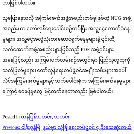
တာဖြစ်ပါတယ်။
သူပြောနေသလို အကြမ်းဖက်အဖွဲ့အစည်းတစ်ခုဖြစ်တဲ့ NUG အဖွဲ့
အစည်းဟာ တော်လှန်ရေးခေါင်းစဉ်တပ်ပြီး အလှူငွေကောက်ခံနေ
မှုများ၊ အလှူငွေအလွဲသုံးစားဆောင်ရွက်နေမှုများနဲ့ ၎င်းတို့
လက်အောက်အဖွဲ့အစည်းများဖြစ်သည့် PDF အဖွဲ့ဝင်များ
အနေဖြင့်လည်း အကြမ်းဖက်လမ်းစဉ်အတွင်းမှာ ပြည်သူလူထုကို
သတ်ဖြတ်မှုများ၊ တော်လှန်ရေးတပ်ဖွဲ့ဝင်အမျိုးသမီးများအပေါ်
လိင်အကြမ်းဖက်မှုများနှင့် ဘက်ပေါင်းစုံက အကြမ်းဖက်နေမှုများ
ကြောင့် ဝေဖန်မှုတွေ မြင့်တက်နေတာလည်း ဖြစ်ပါတယ်။
Posted in
တန်ပြန်သတင်း
,
သတင်း
Post
Previous:
ငါန်းဇွန်မြို့နယ်မှာ လုံခြုံရေးတပ်ဖွဲ့ဝင် ၄ ဦးသေဆုံးတယ်