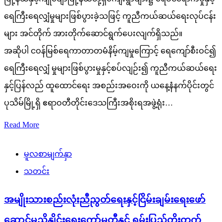
ရေကြီးရေလျှံမှုများဖြစ်ပွားခဲ့သဖြင့် ကူညီကယ်ဆယ်ရေးလုပ်ငန်း
များ အင်တိုက် အားတိုက်ဆောင်ရွက်ပေးလျက်ရှိသည်။
အဆိုပါ ငဝန်မြစ်ရေကာတာတမံနိမ့်ကျမှုကြောင့် ရေကျော်စီးဝင်၍
ရေကြီးရေလျှံ မှုများဖြစ်ပွားမှုနှင့်စပ်လျဉ်း၍ ကူညီကယ်ဆယ်ရေး
နှင့်ပြန်လည် ထူထောင်ရေး အစည်းအဝေးကို ယနေ့နံနက်ပိုင်းတွင်
ပုသိမ်မြို့ရှိ ဧရာဝတီတိုင်းဒေသကြီးအစိုးရအဖွဲ့ရုံး…
Read More
မူလစာမျက်နှာ
သတင်း
အမျိုးသားစည်းလုံးညီညွတ်ရေးနှင့်ငြိမ်းချမ်းရေးဖော်
ဆောင်မှုညှိနှိုင်းရေးကော်မတီနှင့် ရှမ်းပြည်တိုးတက်