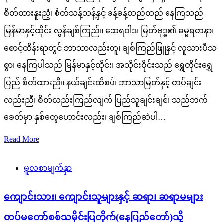
စိတ်ထားနူးညံ့၊ စိတ်သန့်သန့်နှင့် ခန့်ခန့်ထည်ထည် နေကြသည်
မြန်မာနှင့်ထိုင်း လွန်ချစ်ကြည်။ ထေရဝါဒ၊ မြတ်ဗုဒ္ဓ၏ ဓမ္မရတနာ၊
စောင့်ထိန်းရာတွင် ဘာသာလည်းတူ၊ ချစ်ကြည်ဖြူနှင့် လူသားပီသ
စွာ၊ နေကြပါသည် မြန်မာနှင့်ထိုင်း၊ အသိုင်းဝိုင်းသည် ရွှေတိုင်းရွှေ
ပြည် စိတ်ထားညီ။ နယ်ချင်းထိစပ်၊ ဘာသာမြတ်နှင့် တပ်ချင်း
လည်းညီ၊ စိတ်လည်းကြည်လျက် ပြည်သူချင်းချစ်၊ သည်ဘက်
ခေတ်မှာ နှစ်တွေဟောင်းလည်း၊ ချစ်ကြည်ဆဲပါ…
Read More
မူလစာမျက်နှာ
ကျောင်းသား၊ ကျောင်းသူများနှင့် ဆရာ၊ ဆရာမများ
တပ်မတော်စစ်သမိုင်းပြတိုက်(နေပြည်တော်)သို့