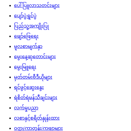
ပေါ်ပြူလာသတင်းများ
ပျော်ပွဲရွှင်ပွဲ
ပြည်သူ့အကျိုးပြု
ဖျော်ဖြေရေး
မူလစာမျက်နှာ
မွေးနေ့ဆုတောင်းများ
မွေးမြူရေး
မှတ်တမ်းဗီဒီယိုများ
ရင်ဖွင့်ဆွေးနွေး
ရဲစိတ်ရဲမန်သီချင်းများ
လက်မှုပညာ
လစာနှင့်စရိတ်နှုန်းထား
ဝတ္ထု/ကာတွန်း/ကဗျာများ