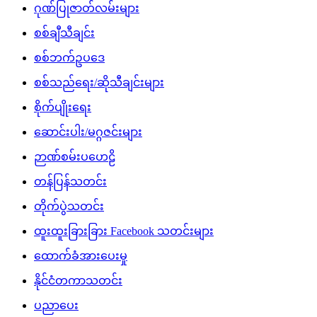
ဂုဏ်ပြုဇာတ်လမ်းများ
စစ်ချီသီချင်း
စစ်ဘက်ဥပဒေ
စစ်သည်ရေး/ဆိုသီချင်းများ
စိုက်ပျိုးရေး
ဆောင်းပါး/မဂ္ဂဇင်းများ
ဉာဏ်စမ်းပဟေဠိ
တန်ပြန်သတင်း
တိုက်ပွဲသတင်း
ထူးထူးခြားခြား Facebook သတင်းများ
ထောက်ခံအားပေးမှု
နိုင်ငံတကာသတင်း
ပညာပေး