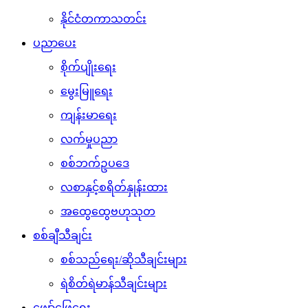
နိုင်ငံတကာသတင်း
ပညာပေး
စိုက်ပျိုးရေး
မွေးမြူရေး
ကျန်းမာရေး
လက်မှုပညာ
စစ်ဘက်ဥပဒေ
လစာနှင့်စရိတ်နှုန်းထား
အထွေထွေဗဟုသုတ
စစ်ချီသီချင်း
စစ်သည်ရေး/ဆိုသီချင်းများ
ရဲစိတ်ရဲမာန်သီချင်းများ
ဖျော်ဖြေရေး