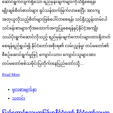
ဆောင်ရွက်လျက်ရှိသော ရည်မှန်းချက်များကိုသိရှိစေရန်၊
မျိုးချစ်စိတ်ဓာတ်များ ရှင်သန်ထက်မြက်လာစေပြီး အားကျ
အတုယူလိုသည့်စိတ်များဖြစ်ပေါ်လာစေရန်၊ သင်ရိုးညွှန်းတမ်းပါ
သင်ခန်းစာများကိုအထောက်အကူပြုစေရန်နှင့်နိုင်ငံ့အကျိုး
သယ်ပိုးရွက်ဆောင်လိုသည့် ရည်မှန်းချက်ကောင်းများထားရှိတတ်
စေရန်ရည်ရွယ်၍ နိုင်ငံတော်အစိုးရ၏ လမ်းညွှန်မှု၊ တပ်မတော်၏
စီစဉ်ဆောင်ရွက်မှုဖြင့် ကျောင်းသား၊ ကျောင်းသူများအား
တပ်မတော်စစ်သမိုင်းပြတိုက်(နေပြည်တော်)သို့…
Read More
မူလစာမျက်နှာ
သတင်း
ပြည်ထောင်စုသမ္မတမြန်မာနိုင်ငံတော် နိုင်ငံတော်သမ္မတ