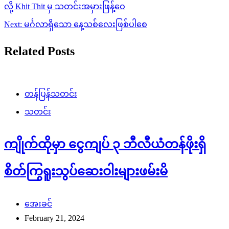
navigation
လို့ Khit Thit မှ သတင်းအမှားဖြန့်ဝေ
Next:
မင်္ဂလာရှိသော နေ့သစ်လေးဖြစ်ပါစေ
Related Posts
တန်ပြန်သတင်း
သတင်း
ကျိုက်ထိုမှာ ငွေကျပ် ၃ ဘီလီယံတန်ဖိုးရှိ
စိတ်ကြွရူးသွပ်ဆေးဝါးများဖမ်းမိ
အေးခင်
February 21, 2024