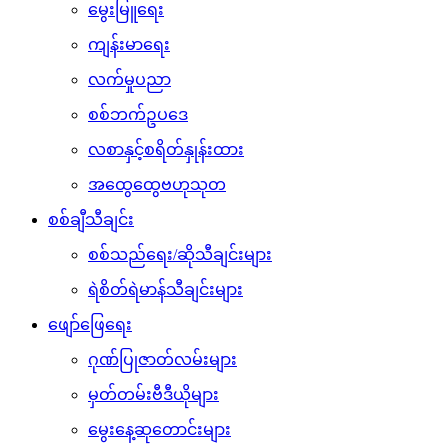
မွေးမြူရေး
ကျန်းမာရေး
လက်မှုပညာ
စစ်ဘက်ဥပဒေ
လစာနှင့်စရိတ်နှုန်းထား
အထွေထွေဗဟုသုတ
စစ်ချီသီချင်း
စစ်သည်ရေး/ဆိုသီချင်းများ
ရဲစိတ်ရဲမာန်သီချင်းများ
ဖျော်ဖြေရေး
ဂုဏ်ပြုဇာတ်လမ်းများ
မှတ်တမ်းဗီဒီယိုများ
မွေးနေ့ဆုတောင်းများ