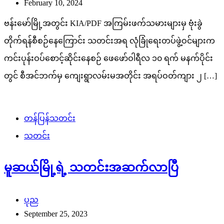
February 10, 2024
ဗန်းမော်မြို့အတွင်း KIA/PDF အကြမ်းဖက်သမားများမှ ဗုံးခွဲ
တိုက်ရန်စီစဉ်နေကြောင်း သတင်းအရ လုံခြုံရေးတပ်ဖွဲ့ဝင်များက
ကင်းပုန်းဝပ်စောင့်ဆိုင်းနေစဉ် ဖေဖော်ဝါရီလ ၁၀ ရက် မနက်ပိုင်း
တွင် စီအင်ဘက်မှ ကျေးရွာလမ်းမအတိုင်း အရပ်ဝတ်ကျား ၂ […]
တန်ပြန်သတင်း
သတင်း
မူဆယ်မြို့ရဲ့ သတင်းအဆက်လာပြီ
ပုည
September 25, 2023