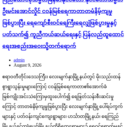
ဦးမင်းအောင်လှိုင် ငဝန်မြစ်ရေကာတာတမံနိမ့်ကျမှု
ဖြစ်ပွားပြီး ရေကျော်စီးဝင်ရေကြီးရေလျှံဖြစ်ပွားမှုနှင့်
ပတ်သက်၍ ကူညီကယ်ဆယ်ရေးနှင့် ပြန်လည်ထူထောင်
ရေးအစည်းအဝေးသို့တက်ရောက်
admin
August 9, 2026
ဧရာဝတီတိုင်းဒေသကြီး၊ လေးမျက်နှာမြို့နယ်တွင် မိုးသည်းထန်
စွာရွာသွန်းမှုများကြောင့် ငဝန်မြစ်ရေကာတာ၏အောက်ခံ
မြစ်ကျိုးအင်းသဲကြောမှထူးပေါက်၍ ရေဖြတ်သန်းစီးဆင်းမှု
ကြောင့် တာတမံနိမ့်ကျမှုဖြစ်ပွားပြီး လေးမျက်နှာမြို့ပေါ်ရပ်ကွက်
များနှင့် ပတ်ဝန်းကျင်ကျေးရွာများ၊ ဟင်္သာတမြို့နယ်၊ ရေကြည်
မြို့နယ်နှင့်ကျုံပျော်မြို့နယ်တို့ရှိကျေးရွာများ၌ ရေဝင်ရောက်မှုနှင့်