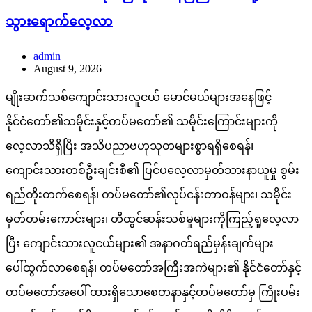
သွားရောက်လေ့လာ
admin
August 9, 2026
မျိုးဆက်သစ်ကျောင်းသားလူငယ် မောင်မယ်များအနေဖြင့်
နိုင်ငံတော်၏သမိုင်းနှင့်တပ်မတော်၏ သမိုင်းကြောင်းများကို
လေ့လာသိရှိပြီး အသိပညာဗဟုသုတများစွာရရှိစေရန်၊
ကျောင်းသားတစ်ဦးချင်းစီ၏ ပြင်ပလေ့လာမှတ်သားနာယူမှု စွမ်း
ရည်တိုးတက်စေရန်၊ တပ်မတော်၏လုပ်ငန်းတာဝန်များ၊ သမိုင်း
မှတ်တမ်းကောင်းများ၊ တီထွင်ဆန်းသစ်မှုများကိုကြည့်ရှုလေ့လာ
ပြီး ကျောင်းသားလူငယ်များ၏ အနာဂတ်ရည်မှန်းချက်များ
ပေါ်ထွက်လာစေရန်၊ တပ်မတော်အကြီးအကဲများ၏ နိုင်ငံတော်နှင့်
တပ်မတော်အပေါ် ထားရှိသောစေတနာနှင့်တပ်မတော်မှ ကြိုးပမ်း