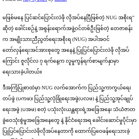
မဖြစ်မနေ ပြင်ဆင်ပြောင်းလဲဖို လိုအပ်နေပြီဖြစ်တဲ့ NUG အစိုးရ”
ဆိုတဲ့ ခေါင်းစဉ်နဲ့ အစွန်းရောက်အဖွဲ့ဝင်တစ်ဦးဖြစ်တဲ့ တေဇာစန်း
က အမျိုးသားညီညွတ်ရေးအစိုးရ (NUG) အပါအဝင်
တော်လှန်ရေးအင်အားစုတွေ အနေနဲ့ ပြုပြင်ပြောင်းလဲဖို လိုအပ်
ကြောင်း ဇူလိုင်လ ၇ ရက်နေ့က လူမှုကွန်ရက်စာမျက်နှာမှာ
ရေးသားခဲ့ပါတယ်။
ဒီအကြံပြုစာထဲမှာ NUG လက်အောက်က ပြည်သူ့ကာကွယ်ရေး
တပ်ဖွဲ (ပကဖ)၊ ပြည်သူ့လုံခြုံရေးအဖွဲ(ပလဖ) နဲ့ ပြည်သူ့အုပ်ချုပ်
ရေးအဖွဲ (ပအဖ) စတဲ့ ပသုံးလုံးယန္တရားရဲ့အခြေအနေ၊ သံယံဇာတ
ခွဲဝေသုံးစွဲမှုအခြေအနေတွေ နဲ့ နိုင်ငံရေးအရ ခေါင်းဆောင်မှုပိုင်းမှာ
ပြုပြင်ပြောင်းလဲဖိုလိုအပ်နေတာကို ထောက်ပြဝေဖန်ရေးသားခဲ့