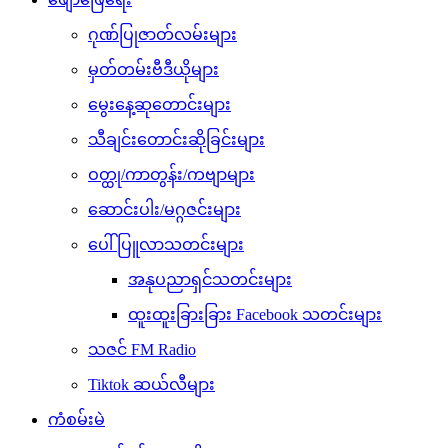
ဂုဏ်ပြုဇာတ်လမ်းများ
မှတ်တမ်းဗီဒီယိုများ
မွေးနေ့ဆုတောင်းများ
သီချင်းတောင်းဆိုခြင်းများ
ဝတ္ထု/ကာတွန်း/ကဗျာများ
ဆောင်းပါး/မဂ္ဂဇင်းများ
ပေါ်ပြူလာသတင်းများ
အနုပညာရှင်သတင်းများ
ထူးထူးခြားခြား Facebook သတင်းများ
သဇင် FM Radio
Tiktok ဆယ်လီများ
ကံစမ်းမဲ