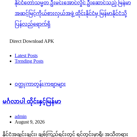
နိုင်ငံတော်သမ္မတ ဦးမင်းအောင်လှိုင် ဦးဆောင်သည့် မြန်မာ
အဆင့်မြင့်ကိုယ်စားလှယ်အဖွဲ့ ထိုင်းနိုင်ငံမှ မြန်မာနိုင်ငံသို့
ပြန်လည်ရောက်ရှိ
Direct Download APK
Latest Posts
Trending Posts
ဝတ္ထု/ကာတွန်း/ကဗျာများ
မင်္ဂလာပါ ထိုင်းနှင့်မြန်မာ
admin
August 9, 2026
နိုင်ငံအချင်းချင်း၊ ချစ်ကြည်ရင်းတွင် ရင်တွင်းမှာရှိ၊ အသိတရား