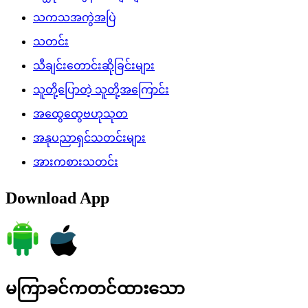
သကသအကွဲအပြဲ
သတင်း
သီချင်းတောင်းဆိုခြင်းများ
သူတို့ပြောတဲ့ သူတို့အကြောင်း
အထွေထွေဗဟုသုတ
အနုပညာရှင်သတင်းများ
အားကစားသတင်း
Download App
မကြာခင်ကတင်ထားသော