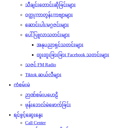
သီချင်းတောင်းဆိုခြင်းများ
ဝတ္ထု/ကာတွန်း/ကဗျာများ
ဆောင်းပါး/မဂ္ဂဇင်းများ
ပေါ်ပြူလာသတင်းများ
အနုပညာရှင်သတင်းများ
ထူးထူးခြားခြား Facebook သတင်းများ
သဇင် FM Radio
Tiktok ဆယ်လီများ
ကံစမ်းမဲ
ဉာဏ်စမ်းပဟေဠိ
ဖုန်းဘေလ်မဲဖောက်ခြင်း
ရင်ဖွင့်ဆွေးနွေး
Call Center