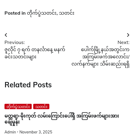
Posted in
တိုက်ပွဲသတင်း
,
သတင်း
Post
Previous:
Next:
navigation
ဇူလိုင် ၇ ရက် တနင်္လာနေ့ မနက်
ပေါက်မြို့နယ်အတွင်းက
ခင်းသတင်းများ
အကြမ်းဖက်အလောင်း/
လက်နက်များ သိမ်းဆည်းရရှိ
Related Posts
တိုက်ပွဲသတင်း
သတင်း
မတ္တရာ-မိုးကုတ် လမ်းကြောင်းပေါ်ရှိ အကြမ်းဖက်များအား
ချေမှုန်း
Admin
November 3, 2025