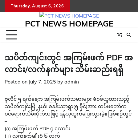
Skip
Thursday, August 6, 2026
to
content
PCT NEWS HOMEPAGE
သပိတ်ကျင်းတွင် အကြမ်းဖက် PDF အ
လာင်း/လက်နက်များ သိမ်းဆည်းရရှိ
Posted on
July 7, 2025
by
admin
ဇူလိုင် ၅ ရက်နေ့က အကြမ်းဖက်သမားများ ခံစစ်ယူထားသည့်
သပိတ်ကျင်းမြို့နယ်၊ စခန်းသာရွာ(၅ မိုင်)အား တပ်မတော်က
ဝင်ရောက်သိမ်းပိုက်သဖြင့် ရန်သူထွက်ပြေးသွားခဲ့။ ဖြစ်စဉ်တွင်
–
(၁) အကြမ်းဖက် PDF ၄ လောင်း
(၂) လက်နက်မျိုးစုံ ၆ လက်