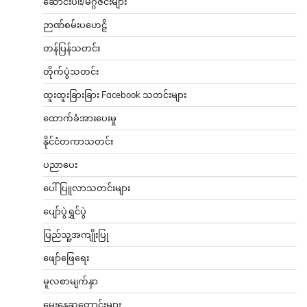
ဆောင်းပါး/မဂ္ဂဇင်းများ
ဉာဏ်စမ်းပဟေဠိ
တန်ပြန်သတင်း
တိုက်ပွဲသတင်း
ထူးထူးခြားခြား Facebook သတင်းများ
ထောက်ခံအားပေးမှု
နိုင်ငံတကာသတင်း
ပညာပေး
ပေါ်ပြူလာသတင်းများ
ပျော်ပွဲရွှင်ပွဲ
ပြည်သူ့အကျိုးပြု
ဖျော်ဖြေရေး
မူလစာမျက်နှာ
မွေးနေ့ဆုတောင်းများ