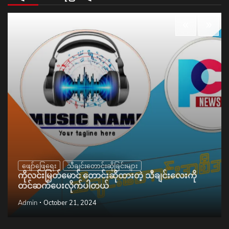
ဖျော်ဖြေရေး
သီချင်းတောင်းဆိုခြင်းများ
ကိုလင်းမြတ်မောင် တောင်းဆိုထားတဲ့ သီချင်းလေးကို
တင်ဆက်ပေးလိုက်ပါတယ်
Admin
October 21, 2024