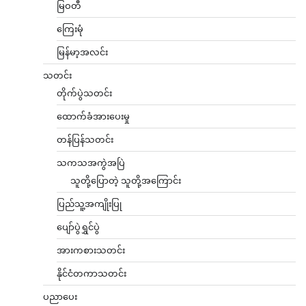
မြဝတီ
ကြေးမုံ
မြန်မာ့အလင်း
သတင်း
တိုက်ပွဲသတင်း
ထောက်ခံအားပေးမှု
တန်ပြန်သတင်း
သကသအကွဲအပြဲ
သူတို့ပြောတဲ့ သူတို့အကြောင်း
ပြည်သူ့အကျိုးပြု
ပျော်ပွဲရွှင်ပွဲ
အားကစားသတင်း
နိုင်ငံတကာသတင်း
ပညာပေး