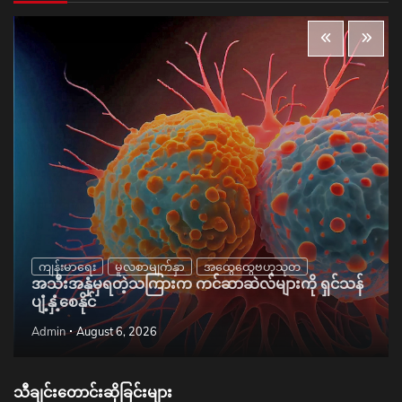
ကျန်းမာရေး
မူလစာမျက်နှာ
အထွေထွေဗဟုသုတ
အသီးအနှံမှရတဲ့သကြားက ကင်ဆာဆဲလ်များကို ရှင်သန်
ပျံ့နှံ့စေနိုင်
Admin
August 6, 2026
သီချင်းတောင်းဆိုခြင်းများ