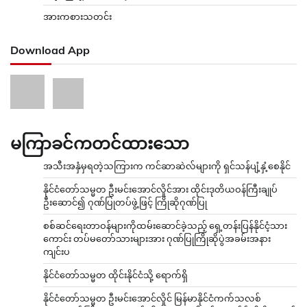
အားကစားသတင်း
Download App
မကြာခင်ကတင်ထားသော
အသီးအနှံမှရတဲ့သကြားက ကင်ဆာဆဲလ်များကို ရှင်သန်ပျံ့နှံ့စေနိုင်
နိုင်ငံတော်သမ္မတ ဦးမင်းအောင်လှိုင်အား ထိုင်းဒုတိယဝန်ကြီးချုပ်
ဦးဆောင်၍ ဂုဏ်ပြုတပ်ဖွဲ့ဖြင့် ကြိုဆိုဂုဏ်ပြု
စစ်ဆင်ရေးတာဝန်များကိုထမ်းဆောင်ခဲ့သည့် ရှေ့တန်းပြန်နိုင်ငံ့သား
ကောင်း တပ်မတော်သားများအား ဂုဏ်ပြုကြိုဆိုပွဲအခမ်းအနား
ကျင်းပ
နိုင်ငံတော်သမ္မတ ထိုင်းနိုင်ငံသို့ ရောက်ရှိ
နိုင်ငံတော်သမ္မတ ဦးမင်းအောင်လှိုင် မြန်မာနိုင်ငံကက်သလစ်