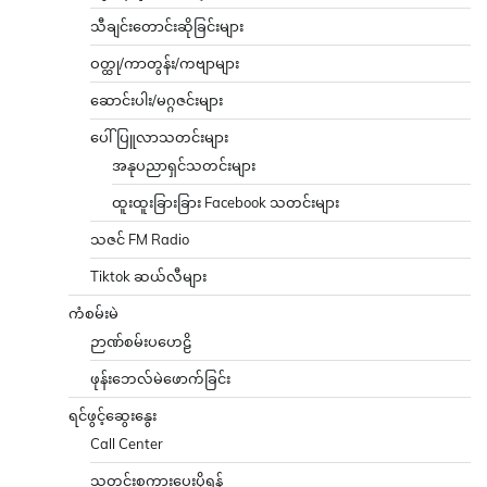
သီချင်းတောင်းဆိုခြင်းများ
ဝတ္ထု/ကာတွန်း/ကဗျာများ
ဆောင်းပါး/မဂ္ဂဇင်းများ
ပေါ်ပြူလာသတင်းများ
အနုပညာရှင်သတင်းများ
ထူးထူးခြားခြား Facebook သတင်းများ
သဇင် FM Radio
Tiktok ဆယ်လီများ
ကံစမ်းမဲ
ဉာဏ်စမ်းပဟေဠိ
ဖုန်းဘေလ်မဲဖောက်ခြင်း
ရင်ဖွင့်ဆွေးနွေး
Call Center
သတင်းစကားပေးပို့ရန်