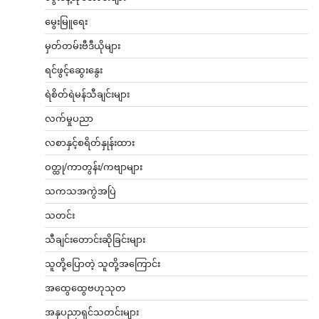
မွေးမြူရေး
မှတ်တမ်းဗီဒီယိုများ
ရင်ဖွင့်ဆွေးနွေး
ရဲစိတ်ရဲမန်သီချင်းများ
လက်မှုပညာ
လစာနှင့်စရိတ်နှုန်းထား
ဝတ္ထု/ကာတွန်း/ကဗျာများ
သကသအကွဲအပြဲ
သတင်း
သီချင်းတောင်းဆိုခြင်းများ
သူတို့ပြောတဲ့ သူတို့အကြောင်း
အထွေထွေဗဟုသုတ
အနုပညာရှင်သတင်းများ