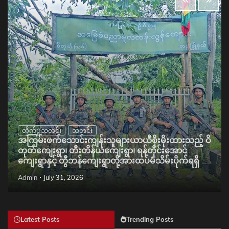
တိုက်ပွဲသတင်း
သတင်း
အကြမ်းဖက်သောင်းကျန်းသူများယာယီစိုးမိုးထားသည့် ဝိ
တုတ်ကျေးရွာ၊ တီးတိန်ယံကျေးရွာ၊ ရန်တိုင်းအောင်
ကျေးရွာနှင့် တွီဘန်ကျေးရွာတို့အားထပ်မံသိမ်းပိုက်ရရှိ
Admin
July 31, 2026
Latest Posts
Trending Posts