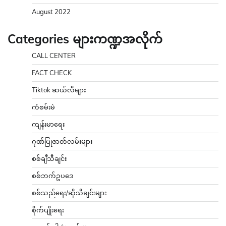
August 2022
Categories များကဏ္ဍအလိုက်
CALL CENTER
FACT CHECK
Tiktok ဆယ်လီများ
ကံစမ်းမဲ
ကျန်းမာရေး
ဂုဏ်ပြုဇာတ်လမ်းများ
စစ်ချီသီချင်း
စစ်ဘက်ဥပဒေ
စစ်သည်ရေး/ဆိုသီချင်းများ
စိုက်ပျိုးရေး