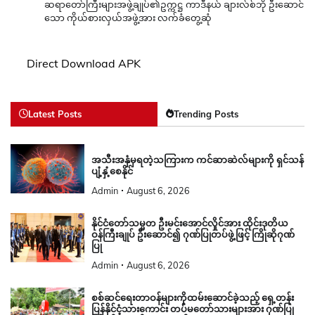
ဆရာတော်ကြီးများအဖွဲ့ချုပ်၏ဥက္ကဋ္ဌ ကာဒီနယ် ချားလ်စ်ဘို ဦးဆောင်
သော ကိုယ်စားလှယ်အဖွဲ့အား လက်ခံတွေ့ဆုံ
Direct Download APK
Latest Posts
Trending Posts
အသီးအနှံမှရတဲ့သကြားက ကင်ဆာဆဲလ်များကို ရှင်သန်
ပျံ့နှံ့စေနိုင်
Admin
August 6, 2026
နိုင်ငံတော်သမ္မတ ဦးမင်းအောင်လှိုင်အား ထိုင်းဒုတိယ
ဝန်ကြီးချုပ် ဦးဆောင်၍ ဂုဏ်ပြုတပ်ဖွဲ့ဖြင့် ကြိုဆိုဂုဏ်
ပြု
Admin
August 6, 2026
စစ်ဆင်ရေးတာဝန်များကိုထမ်းဆောင်ခဲ့သည့် ရှေ့တန်း
ပြန်နိုင်ငံ့သားကောင်း တပ်မတော်သားများအား ဂုဏ်ပြု