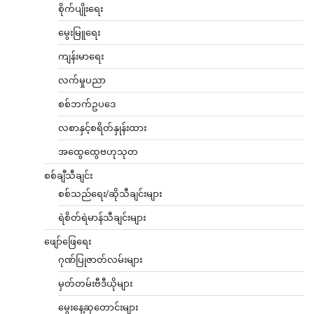
စိုက်ပျိုးရေး
မွေးမြူရေး
ကျန်းမာရေး
လက်မှုပညာ
စစ်ဘက်ဥပဒေ
လစာနှင့်စရိတ်နှုန်းထား
အထွေထွေဗဟုသုတ
စစ်ချီသီချင်း
စစ်သည်ရေး/ဆိုသီချင်းများ
ရဲစိတ်ရဲမာန်သီချင်းများ
ဖျော်ဖြေရေး
ဂုဏ်ပြုဇာတ်လမ်းများ
မှတ်တမ်းဗီဒီယိုများ
မွေးနေ့ဆုတောင်းများ