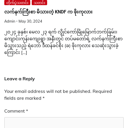
တိုက်ပွဲသတင်း
သတင်း
လက်နက်ကြီးစာ မိသားတဲ့ KNDF က ဖိုးကုလား
Admin
May 30, 2024
၂၀၂၄ ခုနှစ်၊ မေလ ၂၃ ရက် လွိုင်ကော်မြိုမြောက်ဘက်ခြမ်း၊
ကျောင်းကုန်းကျေးရွာ အနီးတွင် တပ်မတော်ရဲ့ လက်နက်ကြီးစာ
မိသွားသည့် ရဲဘော် ဒီထန်ခင်စိုး (ခ) ဖိုးကုလား သေဆုံးသွားခဲ့
ကြောင်း […]
Leave a Reply
Your email address will not be published.
Required
fields are marked
*
Comment
*