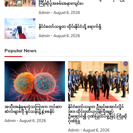
ကြိုဆိုပွဲအခမ်းအနားကျင်းပ
Admin
August 6, 2026
နိုင်ငံတော်သမ္မတ ထိုင်းနိုင်ငံသို့ ရောက်ရှိ
Admin
August 6, 2026
Popular News
နိုင်ငံတော်သမ္မတ ဦးမင်းအောင်လှိုင်
အသီးအနှံမှရတဲ့သကြားက ကင်ဆာ
အား ထိုင်းဒုတိယဝန်ကြီးချုပ်
ဆဲလ်များကို ရှင်သန်ပျံ့နှံ့စေနိုင်
ဦးဆောင်၍ ဂုဏ်ပြုတပ်ဖွဲ့ဖြင့် ကြိုဆို
Admin
August 6, 2026
ဂုဏ်ပြု
Admin
August 6, 2026