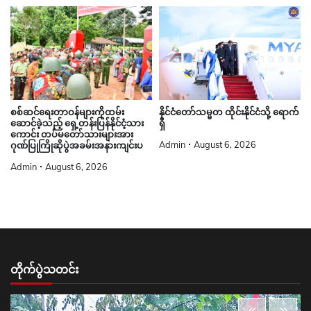
စစ်ဆင်ရေးတာဝန်များကိုထမ်း
နိုင်ငံတော်သမ္မတ ထိုင်းနိုင်ငံသို့ ရောက်
ဆောင်ခဲ့သည့် ရှေ့တန်းပြန်နိုင်ငံ့သား
ရှိ
ကောင်း တပ်မတော်သားများအား
Admin
August 6, 2026
ဂုဏ်ပြုကြိုဆိုပွဲအခမ်းအနားကျင်းပ
Admin
August 6, 2026
တိုက်ပွဲသတင်း