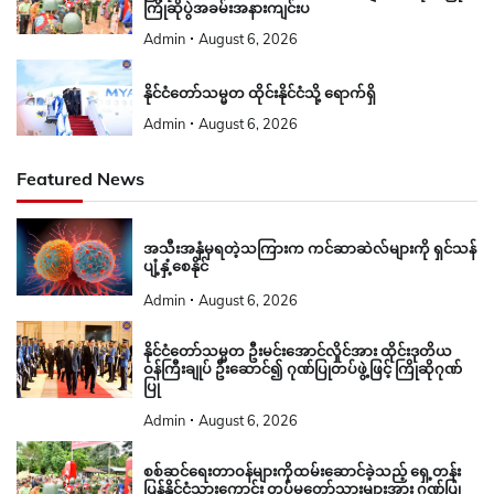
ကြိုဆိုပွဲအခမ်းအနားကျင်းပ
Admin
August 6, 2026
နိုင်ငံတော်သမ္မတ ထိုင်းနိုင်ငံသို့ ရောက်ရှိ
Admin
August 6, 2026
Featured News
အသီးအနှံမှရတဲ့သကြားက ကင်ဆာဆဲလ်များကို ရှင်သန်
ပျံ့နှံ့စေနိုင်
Admin
August 6, 2026
နိုင်ငံတော်သမ္မတ ဦးမင်းအောင်လှိုင်အား ထိုင်းဒုတိယ
ဝန်ကြီးချုပ် ဦးဆောင်၍ ဂုဏ်ပြုတပ်ဖွဲ့ဖြင့် ကြိုဆိုဂုဏ်
ပြု
Admin
August 6, 2026
စစ်ဆင်ရေးတာဝန်များကိုထမ်းဆောင်ခဲ့သည့် ရှေ့တန်း
ပြန်နိုင်ငံ့သားကောင်း တပ်မတော်သားများအား ဂုဏ်ပြု