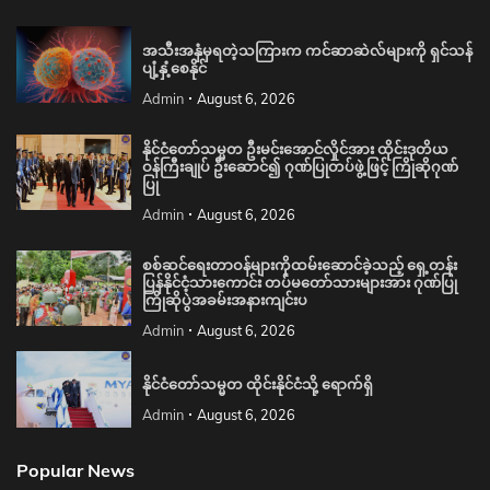
အသီးအနှံမှရတဲ့သကြားက ကင်ဆာဆဲလ်များကို ရှင်သန်
ပျံ့နှံ့စေနိုင်
Admin
August 6, 2026
နိုင်ငံတော်သမ္မတ ဦးမင်းအောင်လှိုင်အား ထိုင်းဒုတိယ
ဝန်ကြီးချုပ် ဦးဆောင်၍ ဂုဏ်ပြုတပ်ဖွဲ့ဖြင့် ကြိုဆိုဂုဏ်
ပြု
Admin
August 6, 2026
စစ်ဆင်ရေးတာဝန်များကိုထမ်းဆောင်ခဲ့သည့် ရှေ့တန်း
ပြန်နိုင်ငံ့သားကောင်း တပ်မတော်သားများအား ဂုဏ်ပြု
ကြိုဆိုပွဲအခမ်းအနားကျင်းပ
Admin
August 6, 2026
နိုင်ငံတော်သမ္မတ ထိုင်းနိုင်ငံသို့ ရောက်ရှိ
Admin
August 6, 2026
Popular News