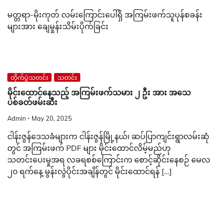
မတ္တရာ-မိုးကုတ် လမ်းကြောင်းပေါ်ရှိ အကြမ်းဖက်သူပုန်စခန်း
များအား ချေမှုန်းသိမ်းပိုက်ခြင်း
တိုက်ပွဲသတင်း
သတင်း
မိုင်းထောင်နေသည့် အကြမ်းဖက်သမား ၂ ဦး အား အသေ
ပစ်ခတ်ဖမ်းဆီး
Admin
May 20, 2025
ငါန်းဇွန်ဒေသခံများက ငါန်းဇွန်မြို့နယ်၊ ဆပ်ပြာကျင်းရွာလမ်းဆုံ
တွင် အကြမ်းဖက် PDF များ မိုင်းထောင်လိမ့်မည်ဟု
သတင်းပေးမှုအရ လခရစစ်ကြောင်းက စောင့်ဆိုင်းနေစဉ် မေလ
၂၀ ရက်နေ့ မွန်းလွဲပိုင်းအချိန်တွင် မိုင်းထောင်ရန် […]