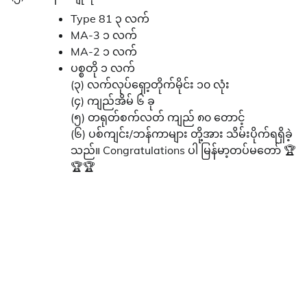
Type 81 ၃ လက်
MA-3 ၁ လက်
MA-2 ၁ လက်
ပစ္စတို ၁ လက်
(၃) လက်လုပ်ရှော့တိုက်မိုင်း ၁၀ လုံး
(၄) ကျည်အိမ် ၆ ခု
(၅) တရုတ်စက်လတ် ကျည် ၈၀ တောင့်
(၆) ပစ်ကျင်း/ဘန်ကာများ တို့အား သိမ်းပိုက်ရရှိခဲ့
သည်။ Congratulations ပါ မြန်မာ့တပ်မတော် 🏆
🏆🏆