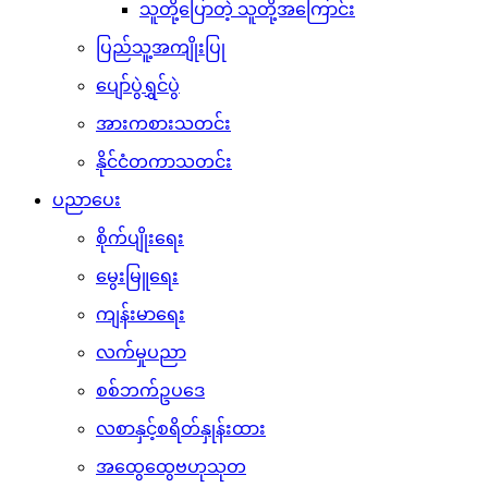
သူတို့ပြောတဲ့ သူတို့အကြောင်း
ပြည်သူ့အကျိုးပြု
ပျော်ပွဲရွှင်ပွဲ
အားကစားသတင်း
နိုင်ငံတကာသတင်း
ပညာပေး
စိုက်ပျိုးရေး
မွေးမြူရေး
ကျန်းမာရေး
လက်မှုပညာ
စစ်ဘက်ဥပဒေ
လစာနှင့်စရိတ်နှုန်းထား
အထွေထွေဗဟုသုတ