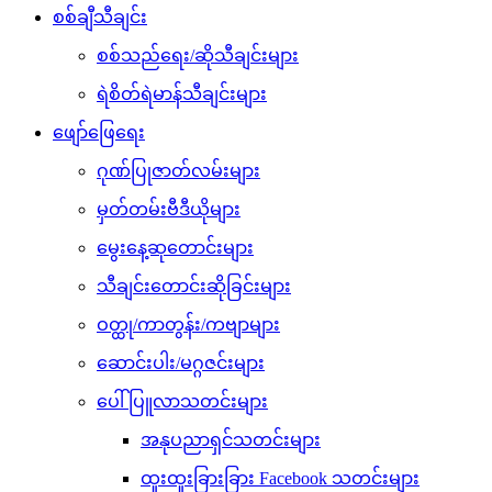
စစ်ချီသီချင်း
စစ်သည်ရေး/ဆိုသီချင်းများ
ရဲစိတ်ရဲမာန်သီချင်းများ
ဖျော်ဖြေရေး
ဂုဏ်ပြုဇာတ်လမ်းများ
မှတ်တမ်းဗီဒီယိုများ
မွေးနေ့ဆုတောင်းများ
သီချင်းတောင်းဆိုခြင်းများ
ဝတ္ထု/ကာတွန်း/ကဗျာများ
ဆောင်းပါး/မဂ္ဂဇင်းများ
ပေါ်ပြူလာသတင်းများ
အနုပညာရှင်သတင်းများ
ထူးထူးခြားခြား Facebook သတင်းများ