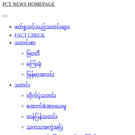
PCT NEWS HOMEPAGE
ဖတ်ရှုသင့်သည့်သတင်းများ
FACT CHECK
သတင်းစာ
မြဝတီ
ကြေးမုံ
မြန်မာ့အလင်း
သတင်း
တိုက်ပွဲသတင်း
ထောက်ခံအားပေးမှု
တန်ပြန်သတင်း
သကသအကွဲအပြဲ