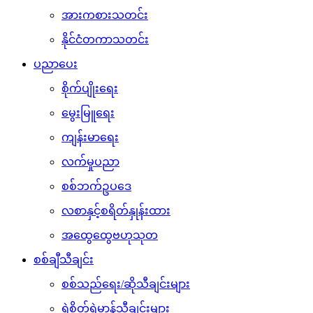
အားကစားသတင်း
နိုင်ငံတကာသတင်း
ပညာပေး
စိုက်ပျိုးရေး
မွေးမြူရေး
ကျန်းမာရေး
လက်မှုပညာ
စစ်ဘက်ဥပဒေ
လစာနှင့်စရိတ်နှုန်းထား
အထွေထွေဗဟုသုတ
စစ်ချီသီချင်း
စစ်သည်ရေး/ဆိုသီချင်းများ
ရဲစိတ်ရဲမာန်သီချင်းများ