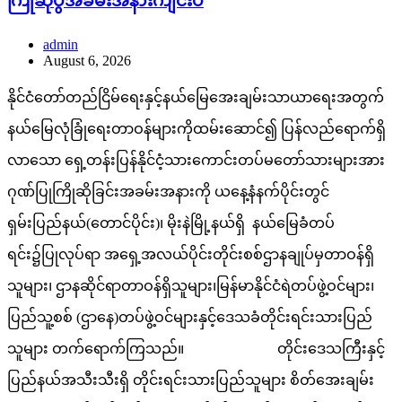
ကြိုဆိုပွဲအခမ်းအနားကျင်းပ
admin
August 6, 2026
နိုင်ငံတော်တည်ငြိမ်ရေးနှင့်နယ်မြေအေးချမ်းသာယာရေးအတွက်
နယ်မြေလုံခြုံရေးတာဝန်များကိုထမ်းဆောင်၍ ပြန်လည်ရောက်ရှိ
လာသော ရှေ့တန်းပြန်နိုင်ငံ့သားကောင်းတပ်မတော်သားများအား
ဂုဏ်ပြုကြိုဆိုခြင်းအခမ်းအနားကို ယနေ့နံနက်ပိုင်းတွင်
ရှမ်းပြည်နယ်(တောင်ပိုင်း)၊ မိုးနဲမြို့နယ်ရှိ နယ်မြေခံတပ်
ရင်း၌ပြုလုပ်ရာ အရှေ့အလယ်ပိုင်းတိုင်းစစ်ဌာနချုပ်မှတာဝန်ရှိ
သူများ၊ ဌာနဆိုင်ရာတာဝန်ရှိသူများ၊မြန်မာနိုင်ငံရဲတပ်ဖွဲ့ဝင်များ၊
ပြည်သူ့စစ် (ဌာနေ)တပ်ဖွဲ့ဝင်များနှင့်ဒေသခံတိုင်းရင်းသားပြည်
သူများ တက်ရောက်ကြသည်။ တိုင်းဒေသကြီးနှင့်
ပြည်နယ်အသီးသီးရှိ တိုင်းရင်းသားပြည်သူများ စိတ်အေးချမ်း