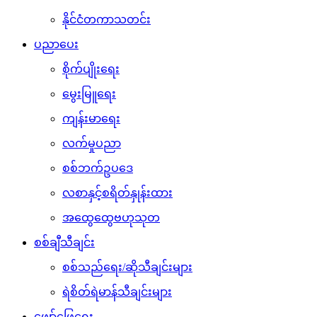
နိုင်ငံတကာသတင်း
ပညာပေး
စိုက်ပျိုးရေး
မွေးမြူရေး
ကျန်းမာရေး
လက်မှုပညာ
စစ်ဘက်ဥပဒေ
လစာနှင့်စရိတ်နှုန်းထား
အထွေထွေဗဟုသုတ
စစ်ချီသီချင်း
စစ်သည်ရေး/ဆိုသီချင်းများ
ရဲစိတ်ရဲမာန်သီချင်းများ
ဖျော်ဖြေရေး