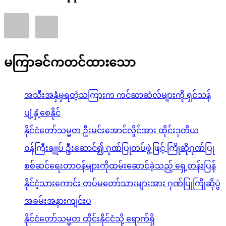
မကြာခင်ကတင်ထားသော
အသီးအနှံမှရတဲ့သကြားက ကင်ဆာဆဲလ်များကို ရှင်သန်
ပျံ့နှံ့စေနိုင်
နိုင်ငံတော်သမ္မတ ဦးမင်းအောင်လှိုင်အား ထိုင်းဒုတိယ
ဝန်ကြီးချုပ် ဦးဆောင်၍ ဂုဏ်ပြုတပ်ဖွဲ့ဖြင့် ကြိုဆိုဂုဏ်ပြု
စစ်ဆင်ရေးတာဝန်များကိုထမ်းဆောင်ခဲ့သည့် ရှေ့တန်းပြန်
နိုင်ငံ့သားကောင်း တပ်မတော်သားများအား ဂုဏ်ပြုကြိုဆိုပွဲ
အခမ်းအနားကျင်းပ
နိုင်ငံတော်သမ္မတ ထိုင်းနိုင်ငံသို့ ရောက်ရှိ