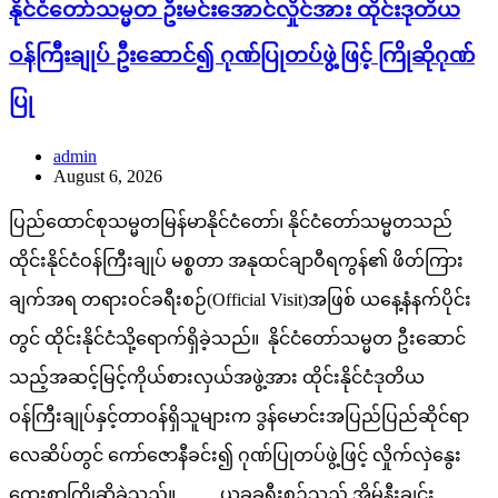
နိုင်ငံတော်သမ္မတ ဦးမင်းအောင်လှိုင်အား ထိုင်းဒုတိယ
ဝန်ကြီးချုပ် ဦးဆောင်၍ ဂုဏ်ပြုတပ်ဖွဲ့ဖြင့် ကြိုဆိုဂုဏ်
ပြု
admin
August 6, 2026
ပြည်ထောင်စုသမ္မတမြန်မာနိုင်ငံတော်၊ နိုင်ငံတော်သမ္မတသည်
ထိုင်းနိုင်ငံဝန်ကြီးချုပ် မစ္စတာ အနုထင်ချာဝီရကွန်၏ ဖိတ်ကြား
ချက်အရ တရားဝင်ခရီးစဉ်(Official Visit)အဖြစ် ယနေ့နံနက်ပိုင်း
တွင် ထိုင်းနိုင်ငံသို့ရောက်ရှိခဲ့သည်။ နိုင်ငံတော်သမ္မတ ဦးဆောင်
သည့်အဆင့်မြင့်ကိုယ်စားလှယ်အဖွဲ့အား ထိုင်းနိုင်ငံဒုတိယ
ဝန်ကြီးချုပ်နှင့်တာဝန်ရှိသူများက ဒွန်မောင်းအပြည်ပြည်ဆိုင်ရာ
လေဆိပ်တွင် ကော်ဇောနီခင်း၍ ဂုဏ်ပြုတပ်ဖွဲ့ဖြင့် လှိုက်လှဲနွေး
ထွေးစွာကြိုဆိုခဲ့သည်။ ယခုခရီးစဉ်သည် အိမ်နီးချင်း