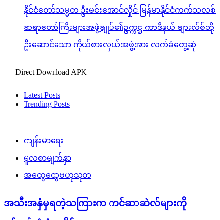
နိုင်ငံတော်သမ္မတ ဦးမင်းအောင်လှိုင် မြန်မာနိုင်ငံကက်သလစ်
ဆရာတော်ကြီးများအဖွဲ့ချုပ်၏ဥက္ကဋ္ဌ ကာဒီနယ် ချားလ်စ်ဘို
ဦးဆောင်သော ကိုယ်စားလှယ်အဖွဲ့အား လက်ခံတွေ့ဆုံ
Direct Download APK
Latest Posts
Trending Posts
ကျန်းမာရေး
မူလစာမျက်နှာ
အထွေထွေဗဟုသုတ
အသီးအနှံမှရတဲ့သကြားက ကင်ဆာဆဲလ်များကို