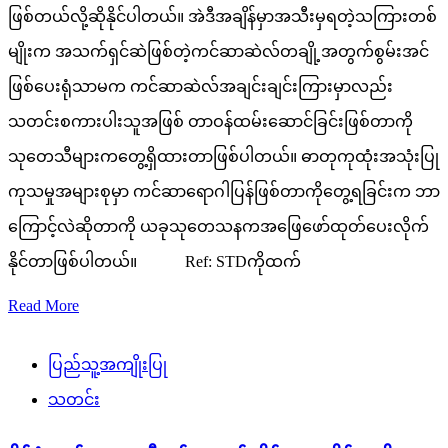
ဖြစ်တယ်လို့ဆိုနိုင်ပါတယ်။ အဲဒီအချိန်မှာအသီးမှရတဲ့သကြားတစ်
မျိုးက အသက်ရှင်ဆဲဖြစ်တဲ့ကင်ဆာဆဲလ်တချို့အတွက်စွမ်းအင်
ဖြစ်ပေးရုံသာမက ကင်ဆာဆဲလ်အချင်းချင်းကြားမှာလည်း
သတင်းစကားပါးသူအဖြစ် တာဝန်ထမ်းဆောင်ခြင်းဖြစ်တာကို
သုတေသီများကတွေ့ရှိထားတာဖြစ်ပါတယ်။ ဓာတုကုထုံးအသုံးပြု
ကုသမှုအများစုမှာ ကင်ဆာရောဂါပြန်ဖြစ်တာကိုတွေ့ရခြင်းက ဘာ
ကြောင့်လဲဆိုတာကို ယခုသုတေသနကအဖြေဖော်ထုတ်ပေးလိုက်
နိုင်တာဖြစ်ပါတယ်။ Ref: STDကိုထက်
Read More
ပြည်သူ့အကျိုးပြု
သတင်း