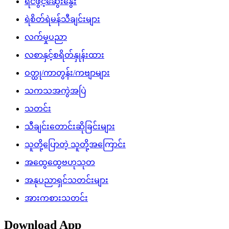
ရင်ဖွင့်ဆွေးနွေး
ရဲစိတ်ရဲမန်သီချင်းများ
လက်မှုပညာ
လစာနှင့်စရိတ်နှုန်းထား
ဝတ္ထု/ကာတွန်း/ကဗျာများ
သကသအကွဲအပြဲ
သတင်း
သီချင်းတောင်းဆိုခြင်းများ
သူတို့ပြောတဲ့ သူတို့အကြောင်း
အထွေထွေဗဟုသုတ
အနုပညာရှင်သတင်းများ
အားကစားသတင်း
Download App