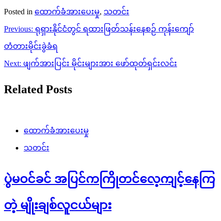
Posted in
ထောက်ခံအားပေးမှု
,
သတင်း
Post
Previous:
ရုရှားနိုင်ငံတွင် ရထားဖြတ်သန်းနေစဉ် ကုန်းကျော်
navigation
တံတားမိုင်းခွဲခံရ
Next:
ဖျက်အားပြင်း မိုင်းများအား ဖော်ထုတ်ရှင်းလင်း
Related Posts
ထောက်ခံအားပေးမှု
သတင်း
ပွဲမဝင်ခင် အပြင်ကကြိုတင်လေ့ကျင့်နေကြ
တဲ့ မျိုးချစ်လူငယ်များ