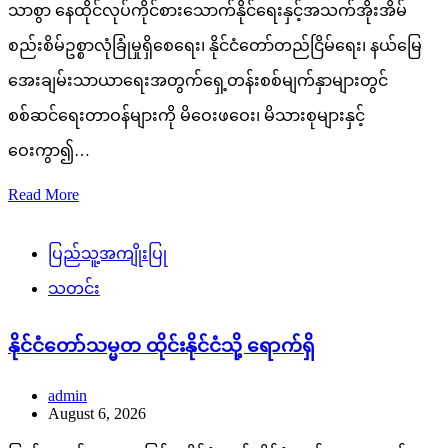
သာစွာ နေထိုင်လုပ်ကိုင်စားသောက်နိုင်ရေးနှင့်အသက်အိုးအိမ်
စည်းစိမ်ဥစ္စာလုံခြုံမှုရှိစေရေး၊ နိုင်ငံတော်တည်ငြိမ်ရေး၊ နယ်မြေ
အေးချမ်းသာယာရေးအတွက်ရှေ့တန်းစစ်မျက်နှာများတွင်
စစ်ဆင်ရေးတာဝန်များကို မိဝေးဖဝေး၊ မိသားစုများနှင့်
ဝေးကွာ၍…
Read More
ပြည်သူ့အကျိုးပြု
သတင်း
နိုင်ငံတော်သမ္မတ ထိုင်းနိုင်ငံသို့ ရောက်ရှိ
admin
August 6, 2026