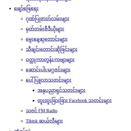
ဖျော်ဖြေရေး
ဂုဏ်ပြုဇာတ်လမ်းများ
မှတ်တမ်းဗီဒီယိုများ
မွေးနေ့ဆုတောင်းများ
သီချင်းတောင်းဆိုခြင်းများ
ဝတ္ထု/ကာတွန်း/ကဗျာများ
ဆောင်းပါး/မဂ္ဂဇင်းများ
ပေါ်ပြူလာသတင်းများ
အနုပညာရှင်သတင်းများ
ထူးထူးခြားခြား Facebook သတင်းများ
သဇင် FM Radio
Tiktok ဆယ်လီများ