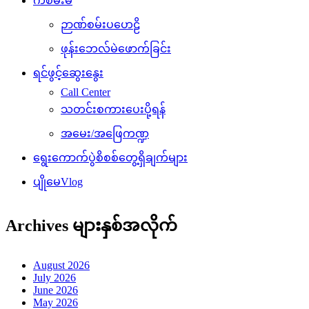
ကံစမ်းမဲ
ဉာဏ်စမ်းပဟေဠိ
ဖုန်းဘေလ်မဲဖောက်ခြင်း
ရင်ဖွင့်ဆွေးနွေး
Call Center
သတင်းစကားပေးပို့ရန်
အမေး/အဖြေကဏ္ဍ
ရွေးကောက်ပွဲစိစစ်တွေ့ရှိချက်များ
ပျိုမေVlog
Archives များနှစ်အလိုက်
August 2026
July 2026
June 2026
May 2026