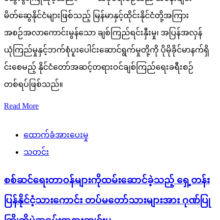
မိတ်ဆွေနိုင်ငံများဖြစ်သည့် မြန်မာနှင့်ထိုင်းနိုင်ငံတို့အကြား
အစဉ်အလာကောင်းမွန်သော ချစ်ကြည်ရင်းနှီးမှု၊ အပြန်အလှန်
ယုံကြည်မှုနှင့်ဘက်စုံပူးပေါင်းဆောင်ရွက်မှုတို့ကို ပိုမိုခိုင်မာနက်ရှိ
င်းစေမည့် နိုင်ငံတော်အဆင့်တရားဝင်ချစ်ကြည်ရေးခရီးစဉ်
တစ်ရပ်ဖြစ်သည်။
Read More
ထောက်ခံအားပေးမှု
သတင်း
စစ်ဆင်ရေးတာဝန်များကိုထမ်းဆောင်ခဲ့သည့် ရှေ့တန်း
ပြန်နိုင်ငံ့သားကောင်း တပ်မတော်သားများအား ဂုဏ်ပြု