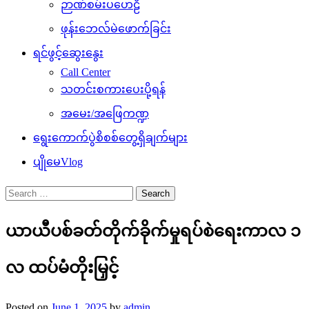
ဉာဏ်စမ်းပဟေဠိ
ဖုန်းဘေလ်မဲဖောက်ခြင်း
ရင်ဖွင့်ဆွေးနွေး
Call Center
သတင်းစကားပေးပို့ရန်
အမေး/အဖြေကဏ္ဍ
ရွေးကောက်ပွဲစိစစ်တွေ့ရှိချက်များ
ပျိုမေVlog
Search
for:
ယာယီပစ်ခတ်တိုက်ခိုက်မှုရပ်စဲရေးကာလ ၁
လ ထပ်မံတိုးမြှင့်
Posted on
June 1, 2025
by
admin