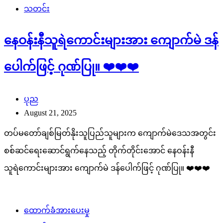
သတင်း
နေဝန်းနီသူရဲကောင်းများအား ကျောက်မဲ ဒန်
ပေါက်ဖြင့် ဂုဏ်ပြု။ ❤️❤️❤️
ပုည
August 21, 2025
တပ်မတော်ချစ်မြတ်နိုးသူပြည်သူများက ကျောက်မဲဒေသအတွင်း
စစ်ဆင်ရေးဆောင်ရွက်နေသည့် တိုက်တိုင်းအောင် နေဝန်းနီ
သူရဲကောင်းများအား ကျောက်မဲ ဒန်ပေါက်ဖြင့် ဂုဏ်ပြု။ ❤️❤️❤️
ထောက်ခံအားပေးမှု