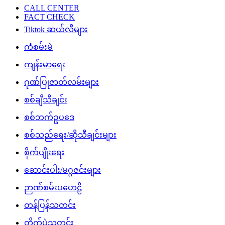
CALL CENTER
FACT CHECK
Tiktok ဆယ်လီများ
ကံစမ်းမဲ
ကျန်းမာရေး
ဂုဏ်ပြုဇာတ်လမ်းများ
စစ်ချီသီချင်း
စစ်ဘက်ဥပဒေ
စစ်သည်ရေး/ဆိုသီချင်းများ
စိုက်ပျိုးရေး
ဆောင်းပါး/မဂ္ဂဇင်းများ
ဉာဏ်စမ်းပဟေဠိ
တန်ပြန်သတင်း
တိုက်ပွဲသတင်း