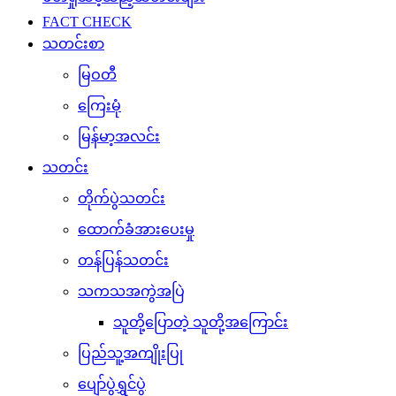
FACT CHECK
သတင်းစာ
မြဝတီ
ကြေးမုံ
မြန်မာ့အလင်း
သတင်း
တိုက်ပွဲသတင်း
ထောက်ခံအားပေးမှု
တန်ပြန်သတင်း
သကသအကွဲအပြဲ
သူတို့ပြောတဲ့ သူတို့အကြောင်း
ပြည်သူ့အကျိုးပြု
ပျော်ပွဲရွှင်ပွဲ