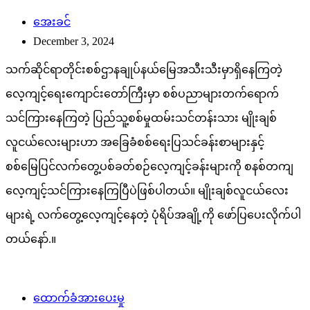
အေးခင်
December 3, 2024
သက်ဆိုင်ရာတိုင်းစစ်ဌာနချုပ်နယ်မြေအသီးသီးမှာရှိနေကြတဲ့
လေ့ကျင့်ရေးကျောင်းတော်ကြီးမှာ စစ်ပညာများတက်ရောက်
သင်ကြားနေကြတဲ့ ပြည်သူ့စစ်မှုထမ်းသင်တန်းသား မျိုးချစ်
လူငယ်လေးများဟာ အခြေခံစစ်ရေးပြသင်ခန်းစာများနှင့်
စစ်မြေပြင်လက်တွေ့ပစ်ခတ်စဉ်လေ့ကျင့်ခန်းများကို စနစ်တကျ
လေ့ကျင့်သင်ကြားနေကြပြီပဲဖြစ်ပါတယ်။ မျိုးချစ်လူငယ်လေး
များရဲ့ လက်တွေ့လေ့ကျင့်နေတဲ့ ပုံရိပ်အချို့ကို ဖော်ပြပေးလိုက်ပါ
တယ်နော်.။
ထောက်ခံအားပေးမှု