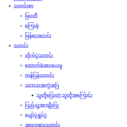
သတင်းစာ
မြဝတီ
ကြေးမုံ
မြန်မာ့အလင်း
သတင်း
တိုက်ပွဲသတင်း
ထောက်ခံအားပေးမှု
တန်ပြန်သတင်း
သကသအကွဲအပြဲ
သူတို့ပြောတဲ့ သူတို့အကြောင်း
ပြည်သူ့အကျိုးပြု
ပျော်ပွဲရွှင်ပွဲ
အားကစားသတင်း