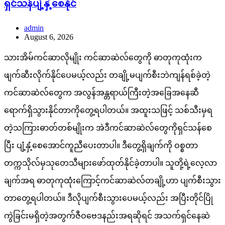
ရှင်သန်ပျံ့နှံ့စေနိုင်
admin
August 6, 2026
သားအိမ်ကင်ဆာလိုမျိုး ကင်ဆာဆဲလ်တွေကို ဓာတုကုထုံးက
ဖျက်ဆီးလိုက်နိုင်ပေမယ့်လည်း တချို့မပျက်စီးဘဲကျန်ရစ်ခဲ့တဲ့
ကင်ဆာဆဲလ်တွေက အလွန်အန္တရာယ်ကြီးတဲ့အခြေအနေဆီ
ရောက်ရှိသွားနိုင်တာကိုတွေ့ရပါတယ်။ အထူးသဖြင့် သစ်သီးမှရ
တဲ့သကြားဓာတ်တစ်မျိုးက အဲဒီကင်ဆာဆဲလ်တွေကိုရှင်သန်စေ
ပြီး ပျံ့နှံ့စေအောင်ကူညီပေးတာပါ။ ဒီတွေ့ရှိချက်ကို ဝစ္စတာ
တက္ကသိုလ်မှသုတေသီများဖော်ထုတ်နိုင်ခဲ့တာပါ။ သူတို့ရဲ့လေ့လာ
ချက်အရ ဓာတုကုထုံးကြောင့်ကင်ဆာဆဲလ်တချို့ဟာ ပျက်စီးသွား
တာတွေ့ရပါတယ်။ ဒီလိုပျက်စီးသွားပေမယ့်လည်း အပြီးတိုင်ပြို
ကွဲခြင်းမရှိတဲ့အတွက်ဇီဝဗေဒနည်းအရဆိုရင် အသက်ရှင်နေဆဲ