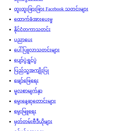
ထူးထူးခြားခြား Facebook သတင်းများ
ထောက်ခံအားပေးမှု
နိုင်ငံတကာသတင်း
ပညာပေး
ပေါ်ပြူလာသတင်းများ
ပျော်ပွဲရွှင်ပွဲ
ပြည်သူ့အကျိုးပြု
ဖျော်ဖြေရေး
မူလစာမျက်နှာ
မွေးနေ့ဆုတောင်းများ
မွေးမြူရေး
မှတ်တမ်းဗီဒီယိုများ