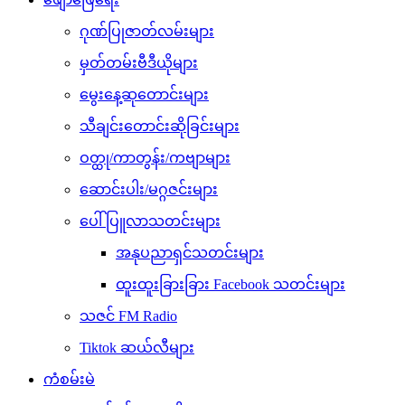
ဂုဏ်ပြုဇာတ်လမ်းများ
မှတ်တမ်းဗီဒီယိုများ
မွေးနေ့ဆုတောင်းများ
သီချင်းတောင်းဆိုခြင်းများ
ဝတ္ထု/ကာတွန်း/ကဗျာများ
ဆောင်းပါး/မဂ္ဂဇင်းများ
ပေါ်ပြူလာသတင်းများ
အနုပညာရှင်သတင်းများ
ထူးထူးခြားခြား Facebook သတင်းများ
သဇင် FM Radio
Tiktok ဆယ်လီများ
ကံစမ်းမဲ