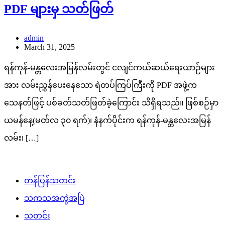
PDF များမှ သတ်ဖြတ်
admin
March 31, 2025
ရန်ကုန်-မန္တလေးအမြန်လမ်းတွင် ငလျင်ကယ်ဆယ်ရေးယာဉ်များ
အား လမ်းညွှန်ပေးနေသော ရဲတပ်ကြပ်ကြီးကို PDF အဖွဲ့က
သေနတ်ဖြင့် ပစ်ခတ်သတ်ဖြတ်ခဲ့ကြောင်း သိရှိရသည်။ ဖြစ်စဉ်မှာ
ယမန်နေ့(မတ်လ ၃၀ ရက်)၊ နံနက်ပိုင်းက ရန်ကုန်-မန္တလေးအမြန်
လမ်း၊ […]
တန်ပြန်သတင်း
သကသအကွဲအပြဲ
သတင်း