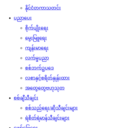
နိုင်ငံတကာသတင်း
ပညာပေး
စိုက်ပျိုးရေး
မွေးမြူရေး
ကျန်းမာရေး
လက်မှုပညာ
စစ်ဘက်ဥပဒေ
လစာနှင့်စရိတ်နှုန်းထား
အထွေထွေဗဟုသုတ
စစ်ချီသီချင်း
စစ်သည်ရေး/ဆိုသီချင်းများ
ရဲစိတ်ရဲမာန်သီချင်းများ
ဖျော်ဖြေရေး