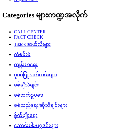
Categories များကဏ္ဍအလိုက်
CALL CENTER
FACT CHECK
Tiktok ဆယ်လီများ
ကံစမ်းမဲ
ကျန်းမာရေး
ဂုဏ်ပြုဇာတ်လမ်းများ
စစ်ချီသီချင်း
စစ်ဘက်ဥပဒေ
စစ်သည်ရေး/ဆိုသီချင်းများ
စိုက်ပျိုးရေး
ဆောင်းပါး/မဂ္ဂဇင်းများ