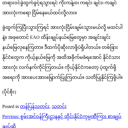
တရားဝင်ခွဲထွက်ခွင့်ရသွားရင် ကိုးကန့်၊ဝ၊ ကရင်၊ ချင်း၊ ကချင်
အားလုံးကရော ငြိမ်နေမယ်ထင်လို့လား။
ခွဲထွက်ကြပြီးသွားကြရင် အားလုံးငြိမ်းချမ်းသွားမယ်လို့ မထင်ပါ
နဲ့။ အခုတောင် EAO ထိန်းချုပ်နယ်မြေတွေမှာ အချင်းချင်း
နယ်မြေလုနေကြတာ။ ဒီထက်ပိုဆိုးလာဖို့ပဲရှိပါတယ်။ တစ်ခြား
နိုင်ငံတွေက ကိုယ့်နယ်မြေကို အထိအခိုက်မခံရအောင် နိုင်ငံသား
အားလုံး လက်နက်ကိုင်ကြတယ်။ ကိုယ့်နိုင်ငံကတော့ ပဲ့ထွက်ဖို့
အရေးကို အားပေးအားမြှောက်ပြုကြတယ်။ သတိပြုနိုင်ကြဖို့ပါ။
(ပိုင်စိုး)
Posted in
တန်ပြန်သတင်း
,
သတင်း
Post
Previous:
စွမ်းအင်ဝန်ကြီးဌာနနှင့် ထိုင်းနိုင်ငံကုမ္ပဏီကြား စာချုပ်
navigation
ချုပ်ဆို