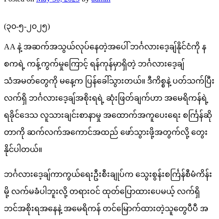
(၃၀-၅-၂၀၂၅)
AA နဲ့ အဆက်အသွယ်လုပ်နေတဲ့အပေါ် ဘင်္ဂလားဒေ့ချ်နိုင်ငံကို န
စကရဲ့ ကန့်ကွက်မှုကြောင့် ရန်ကုန်မှာရှိတဲ့ ဘင်္ဂလားဒေ့ချ်
သံအမတ်တွေကို မနေ့က ပြန်ခေါ်သွားတယ်။ ဒီကိစ္စနဲ့ ပတ်သက်ပြီး
လက်ရှိ ဘင်္ဂလားဒေ့ချ်အစိုးရရဲ့ ဆုံးဖြတ်ချက်ဟာ အမေရိကန်ရဲ့
ရခိုင်ဒေသ လူသားချင်းစာနာမှု အထောက်အကူပေးရေး စင်္ကြန်ဆို
တာကို ဆက်လက်အကောင်အထည် ဖော်သွားဖို့အတွက်လို့ တွေး
နိုင်ပါတယ်။
ဘင်္ဂလားဒေ့ချ်ကာကွယ်ရေးဦးစီးချုပ်က သွေးစွန်းစင်္ကြန်စီမံကိန်း
မို့ လက်မခံပါဘူးလို့ တရားဝင် ထုတ်ပြောထားပေမယ့် လက်ရှိ
ဘင်အစိုးရအနေနဲ့ အမေရိကန် တင်မြောက်ထားတဲ့သူတွေပီပီ အ