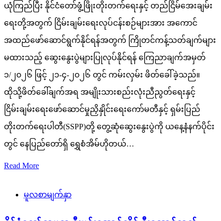
ယုံကြည်ပြီး နိုင်ငံတော်ဖွံ့ဖြိုးတိုးတက်ရေးနှင့် တည်ငြိမ်အေးချမ်း
ရေးတို့အတွက် ငြိမ်းချမ်းရေးလုပ်ငန်းစဉ်များအား အကောင်
အထည်ဖော်ဆောင်ရွက်နိုင်ရန်အတွက် ကြိုတင်ကန့်သတ်ချက်များ
မထားသည့် ဆွေးနွေးပွဲများပြုလုပ်နိုင်ရန် ကြေညာချက်အမှတ်
၁/၂၀၂၆ ဖြင့် ၂၁-၄-၂၀၂၆ တွင် ကမ်းလှမ်း ဖိတ်ခေါ်ခဲ့သည်။
ထိုသို့ဖိတ်ခေါ်ချက်အရ အမျိုးသားစည်းလုံးညီညွတ်ရေးနှင့်
ငြိမ်းချမ်းရေးဖော်ဆောင်မှုညှိနှိုင်းရေးကော်မတီနှင့် ရှမ်းပြည်
တိုးတက်ရေးပါတီ(SSPP)တို့ တွေ့ဆုံဆွေးနွေးပွဲကို ယနေ့နံနက်ပိုင်း
တွင် နေပြည်တော်ရှိ ရွှေစံအိမ်ဟိုတယ်…
Read More
မူလစာမျက်နှာ