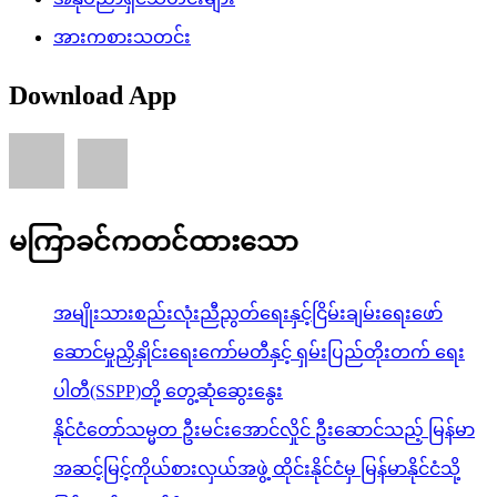
အားကစားသတင်း
Download App
မကြာခင်ကတင်ထားသော
အမျိုးသားစည်းလုံးညီညွတ်ရေးနှင့်ငြိမ်းချမ်းရေးဖော်
ဆောင်မှုညှိနှိုင်းရေးကော်မတီနှင့် ရှမ်းပြည်တိုးတက် ရေး
ပါတီ(SSPP)တို့ တွေ့ဆုံဆွေးနွေး
နိုင်ငံတော်သမ္မတ ဦးမင်းအောင်လှိုင် ဦးဆောင်သည့် မြန်မာ
အဆင့်မြင့်ကိုယ်စားလှယ်အဖွဲ့ ထိုင်းနိုင်ငံမှ မြန်မာနိုင်ငံသို့