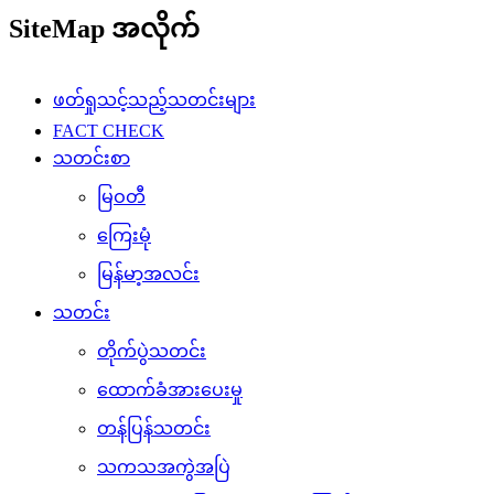
SiteMap အလိုက်
ဖတ်ရှုသင့်သည့်သတင်းများ
FACT CHECK
သတင်းစာ
မြဝတီ
ကြေးမုံ
မြန်မာ့အလင်း
သတင်း
တိုက်ပွဲသတင်း
ထောက်ခံအားပေးမှု
တန်ပြန်သတင်း
သကသအကွဲအပြဲ