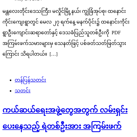
မန္တလေးတိုင်းဒေသကြီး၊ မလှိုင်မြို့နယ်၊ ကျွဲခြံအုပ်စု၊ ထနောင်း
ကိုင်းကျေးရွာတွင် မေလ ၂၇ ရက်နေ့ မနက်ပိုင်း၌ ထနောင်းကိုင်း
ရွာဦးကျောင်းဆရာတော်နှင့် ဒေသခံပြည်သူတစ်ဦးကို PDF
အကြမ်းဖက်သမားများမှ သေနတ်ဖြင့် ပစ်ခတ်သတ်ဖြတ်သွား
ကြောင်း သိရပါတယ်။ […]
တန်ပြန်သတင်း
သတင်း
ကယ်ဆယ်ရေးအဖွဲ့တွေအတွက် လမ်းရှင်း
ပေးနေသည့် ရဲတစ်ဦးအား အကြမ်းဖက်