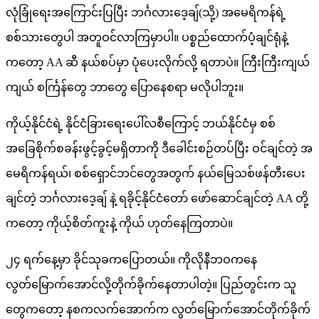
လုံခြုံရေးအကြောင်းပြပြီး ဘင်္ဂလားဒေ့ချ်(သို့) အမေရိကန်ရဲ့
စစ်သားတွေပါ အတူဝင်လာကြမှာပါ။ ပစ္စည်ထောက်ပံ့ချင်ရုံနဲ့
ကတော့ AA ဆီ နယ်စပ်မှာ ပုံပေးလိုက်လို့ ရတာပဲ။ ကြီးကြီးကျယ်
ကျယ် စင်္ကြန်တွေ ဘာတွေ ပြောနေစရာ မလိုပါဘူး။
ကိုယ့်နိုင်ငံရဲ့ နိုင်ငံခြားရေးပေါ်လစီကြောင့် ဘယ်နိုင်ငံမှ စစ်
အခြေစိုက်စခန်းဖွင့်ခွင့်မရှိတာကို ဒီခေါင်းစဉ်တပ်ပြီး ဝင်ချင်တဲ့ အ
မေရိကန်ရယ်၊ စစ်ရှောင်ဘင်တွေအတွက် နယ်မြေသစ်ဖန်တီးပေး
ချင်တဲ့ ဘင်္ဂလားဒေ့ချ် နဲ့ ရခိုင့်နိုင်ငံတော် ဖော်ဆောင်ချင်တဲ့ AA တို့
ကတော့ ကိုယ့်စိတ်ကူးနဲ့ ကိုယ် ဟုတ်နေကြတာပဲ။
၂၄ ရက်နေ့မှာ ခိုင်သုခကပြောတယ်။ ကိုလိုနီဘဝကနေ
လွတ်မြောက်အောင်လို့တိုက်ခိုက်နေတာပါတဲ့။ ပြည်တွင်းက သူ
တွေကတော့ နစကလက်အောက်က လွတ်မြောက်အောင်တိုက်ခိုက်