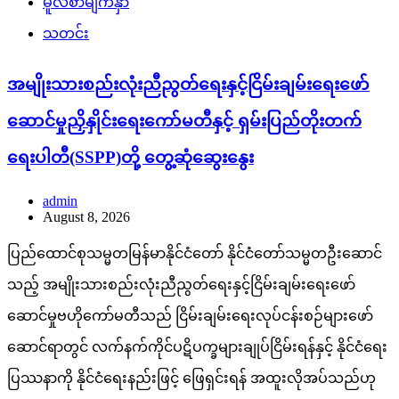
မူလစာမျက်နှာ
သတင်း
အမျိုးသားစည်းလုံးညီညွတ်ရေးနှင့်ငြိမ်းချမ်းရေးဖော်
ဆောင်မှုညှိနှိုင်းရေးကော်မတီနှင့် ရှမ်းပြည်တိုးတက်
ရေးပါတီ(SSPP)တို့ တွေ့ဆုံဆွေးနွေး
admin
August 8, 2026
ပြည်ထောင်စုသမ္မတမြန်မာနိုင်ငံတော် နိုင်ငံတော်သမ္မတဦးဆောင်
သည့် အမျိုးသားစည်းလုံးညီညွတ်ရေးနှင့်ငြိမ်းချမ်းရေးဖော်
ဆောင်မှုဗဟိုကော်မတီသည် ငြိမ်းချမ်းရေးလုပ်ငန်းစဉ်များဖော်
ဆောင်ရာတွင် လက်နက်ကိုင်ပဋိပက္ခများချုပ်ငြိမ်းရန်နှင့် နိုင်ငံရေး
ပြဿနာကို နိုင်ငံရေးနည်းဖြင့် ဖြေရှင်းရန် အထူးလိုအပ်သည်ဟု