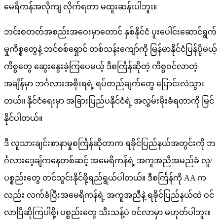
မေရိကန်အလိုကျ လိုက်ရတာ မထူးဆန်းပါဘူး။
ဘင်းစတတ်အစည်းအဝေးမှာတောင် နှစ်နိုင်ငံ ပူးပေါင်းဆောင်ရွက်
မှုကိစ္စတွေနဲ့ ဘင်စစ်ရှောင် တစ်သန်းကျော်ကို မြန်မာနိုင်ငံပြန်ပို့မယ့်
ကိစ္စတွေ ဆွေးနွေးခဲ့ကြပေမယ့် ဒီစင်္ကြန်ဆိုတဲ့ ကိစ္စဝင်လာတဲ့
အချိန်မှာ ဘင်္ဂလားအစိုးရရဲ့ ရပ်တည်ချက်တွေ ပြောင်းလဲသွား
တယ်။ နိုင်ငံရေးမှာ အခြားပြည်ပနိုင်ငံရဲ့ အလွှမ်းမိုးခံရတာကို မြင်
နိုင်ပါတယ်။
ဒီ လူသားချင်းစာနာမှုစင်္ကြန်ဆိုတာက ရခိုင်ပြည်နယ်အတွင်းကို ဘ
င်္ဂလားဒေ့ချ်ကနေတစ်ဆင့် အမေရိကန်ရဲ့ အကူအညီအမည်ခံ လူ/
ပစ္စည်းတွေ တင်သွင်းနိုင်ဖို့ရည်ရွယ်ပါတယ်။ ဒီစင်္ကြန်ကို AA က
လည်း လက်ခံပြီးအမေရိကန်ရဲ့ အကူအညီနဲ့ ရခိုင်ပြည်နယ်ထဲ ဝင်
လာပြီဆိုကြပါစို့၊ ပစ္စည်းတွေ သီးသန့်ပဲ ဝင်လာမှာ မဟုတ်ပါဘူး။