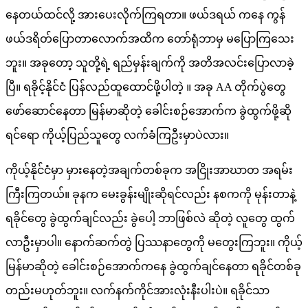
နေတယ်ထင်လို့ အားပေးလိုက်ကြရတာ။ ဖယ်ဒရယ် ကနေ ကွန်
ဖယ်ဒရိတ်ပြောတာလောက်အထိက တော်ရုံဘာမှ မပြောကြသေး
ဘူး။ အခုတော့ သူတို့ရဲ့ ရည်မှန်းချက်ကို အတိအလင်းပြောလာခဲ့
ပြီ။ ရခိုင့်နိုင်ငံ ပြန်လည်ထူထောင်ဖို့ပါတဲ့ ။ အခု AA တိုက်ပွဲတွေ
ဖော်ဆောင်နေတာ မြန်မာဆိုတဲ့ ခေါင်းစဉ်အောက်က ခွဲထွက်ဖို့ဆို
ရင်ရော ကိုယ့်ပြည်သူတွေ လက်ခံကြဦးမှာပဲလား။
ကိုယ့်နိုင်ငံမှာ မှားနေတဲ့အချက်တစ်ခုက အငြိုးအာဃာတ အရမ်း
ကြီးကြတယ်။ ခုနက မေးခွန်းမျိုးဆိုရင်လည်း နစကကို မုန်းတာနဲ့
ရခိုင်တွေ ခွဲထွက်ချင်လည်း ခွဲပေါ့ ဘာဖြစ်လဲ ဆိုတဲ့ လူတွေ ထွက်
လာဦးမှာပါ။ နောက်ဆက်တွဲ ပြဿနာတွေကို မတွေးကြဘူး။ ကိုယ့်
မြန်မာဆိုတဲ့ ခေါင်းစဉ်အောက်ကနေ ခွဲထွက်ချင်နေတာ ရခိုင်တစ်ခု
တည်းမဟုတ်ဘူး။ လက်နက်ကိုင်အားလုံးနီးပါးပဲ။ ရခိုင်သာ