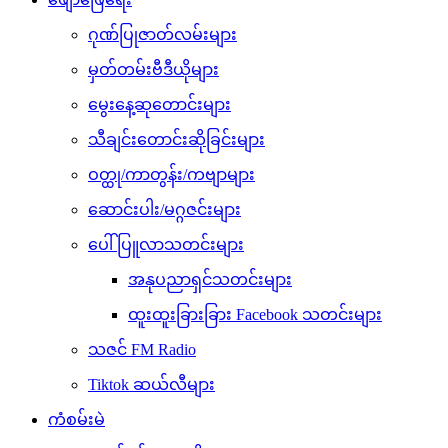
ဂုဏ်ပြုဇာတ်လမ်းများ
မှတ်တမ်းဗီဒီယိုများ
မွေးနေ့ဆုတောင်းများ
သီချင်းတောင်းဆိုခြင်းများ
ဝတ္ထု/ကာတွန်း/ကဗျာများ
ဆောင်းပါး/မဂ္ဂဇင်းများ
ပေါ်ပြူလာသတင်းများ
အနုပညာရှင်သတင်းများ
ထူးထူးခြားခြား Facebook သတင်းများ
သဇင် FM Radio
Tiktok ဆယ်လီများ
ကံစမ်းမဲ