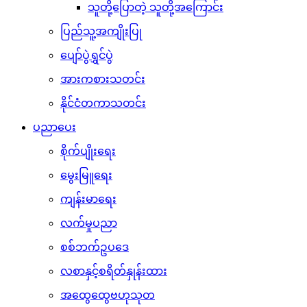
သူတို့ပြောတဲ့ သူတို့အကြောင်း
ပြည်သူ့အကျိုးပြု
ပျော်ပွဲရွှင်ပွဲ
အားကစားသတင်း
နိုင်ငံတကာသတင်း
ပညာပေး
စိုက်ပျိုးရေး
မွေးမြူရေး
ကျန်းမာရေး
လက်မှုပညာ
စစ်ဘက်ဥပဒေ
လစာနှင့်စရိတ်နှုန်းထား
အထွေထွေဗဟုသုတ