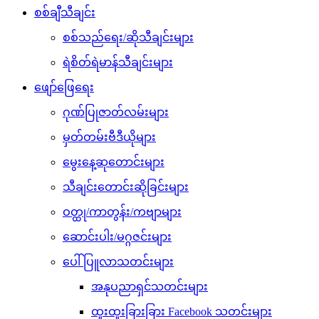
စစ်ချီသီချင်း
စစ်သည်ရေး/ဆိုသီချင်းများ
ရဲစိတ်ရဲမာန်သီချင်းများ
ဖျော်ဖြေရေး
ဂုဏ်ပြုဇာတ်လမ်းများ
မှတ်တမ်းဗီဒီယိုများ
မွေးနေ့ဆုတောင်းများ
သီချင်းတောင်းဆိုခြင်းများ
ဝတ္ထု/ကာတွန်း/ကဗျာများ
ဆောင်းပါး/မဂ္ဂဇင်းများ
ပေါ်ပြူလာသတင်းများ
အနုပညာရှင်သတင်းများ
ထူးထူးခြားခြား Facebook သတင်းများ