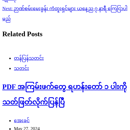
Next:
ဉာဏ်စမ်းမေးခွန်း ကံထူးရှင်များ ယနေ့ည ၇ နာရီ ကြေငြာပါ
မည်
Related Posts
တန်ပြန်သတင်း
သတင်း
PDF အကြမ်းဖက်တွေ ရဟန်းတော် ၁ ပါးကို
သတ်ဖြတ်လိုက်ပြန်ပြီ
အေးခင်
May 27, 2024