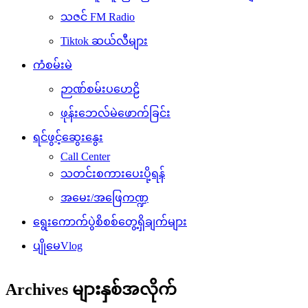
သဇင် FM Radio
Tiktok ဆယ်လီများ
ကံစမ်းမဲ
ဉာဏ်စမ်းပဟေဠိ
ဖုန်းဘေလ်မဲဖောက်ခြင်း
ရင်ဖွင့်ဆွေးနွေး
Call Center
သတင်းစကားပေးပို့ရန်
အမေး/အဖြေကဏ္ဍ
ရွေးကောက်ပွဲစိစစ်တွေ့ရှိချက်များ
ပျိုမေVlog
Archives များနှစ်အလိုက်