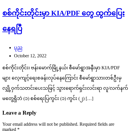
စစ်ကိုင်းတိုင်းမှာ KIA/PDF တွေ ထွက်ပြေး
နေရပြီ
ပုည
October 12, 2022
စစ်ကိုင်းတိုင်း၊ ဗန်းမောက်မြို့နယ်၊ စီမော်ရွာအနီးမှာ KIA/PDF
များ လေ့ကျင့်ရေးစခန်းလုပ်နေကြောင်း စီမော်ရွာသားတစ်ဦးမှ
လျှို့ဝှက်သတင်းပေးသဖြင့် သွားရောက်ရှင်းလင်းရာ လူ/လက်နက်
မတွေ့ရှိဘဲ (၁) စစ်ရေးပြကွင်း (၁) ကွင်း (၂) […]
Leave a Reply
Your email address will not be published.
Required fields are
marked
*