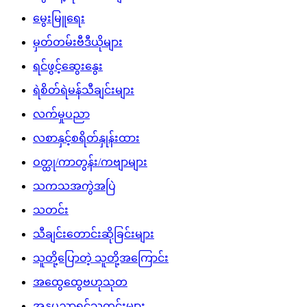
မွေးမြူရေး
မှတ်တမ်းဗီဒီယိုများ
ရင်ဖွင့်ဆွေးနွေး
ရဲစိတ်ရဲမန်သီချင်းများ
လက်မှုပညာ
လစာနှင့်စရိတ်နှုန်းထား
ဝတ္ထု/ကာတွန်း/ကဗျာများ
သကသအကွဲအပြဲ
သတင်း
သီချင်းတောင်းဆိုခြင်းများ
သူတို့ပြောတဲ့ သူတို့အကြောင်း
အထွေထွေဗဟုသုတ
အနုပညာရှင်သတင်းများ