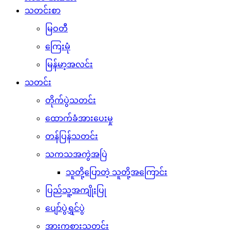
သတင်းစာ
မြဝတီ
ကြေးမုံ
မြန်မာ့အလင်း
သတင်း
တိုက်ပွဲသတင်း
ထောက်ခံအားပေးမှု
တန်ပြန်သတင်း
သကသအကွဲအပြဲ
သူတို့ပြောတဲ့ သူတို့အကြောင်း
ပြည်သူ့အကျိုးပြု
ပျော်ပွဲရွှင်ပွဲ
အားကစားသတင်း