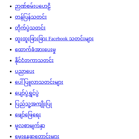
ဉာဏ်စမ်းပဟေဠိ
တန်ပြန်သတင်း
တိုက်ပွဲသတင်း
ထူးထူးခြားခြား Facebook သတင်းများ
ထောက်ခံအားပေးမှု
နိုင်ငံတကာသတင်း
ပညာပေး
ပေါ်ပြူလာသတင်းများ
ပျော်ပွဲရွှင်ပွဲ
ပြည်သူ့အကျိုးပြု
ဖျော်ဖြေရေး
မူလစာမျက်နှာ
မွေးနေ့ဆုတောင်းများ