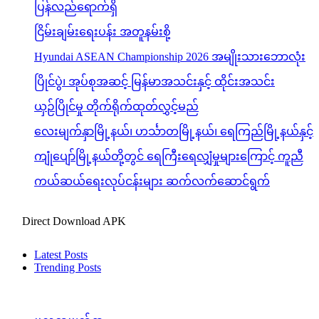
ပြန်လည်ရောက်ရှိ
ငြိမ်းချမ်းရေးပန်း အတူနမ်းစို့
Hyundai ASEAN Championship 2026 အမျိုးသားဘောလုံး
ပြိုင်ပွဲ၊ အုပ်စုအဆင့် မြန်မာအသင်းနှင့် ထိုင်းအသင်း
ယှဉ်ပြိုင်မှု တိုက်ရိုက်ထုတ်လွှင့်မည်
လေးမျက်နှာမြို့နယ်၊ ဟင်္သာတမြို့နယ်၊ ရေကြည်မြို့နယ်နှင့်
ကျုံပျော်မြို့နယ်တို့တွင် ရေကြီးရေလျှံမှုများကြောင့် ကူညီ
ကယ်ဆယ်ရေးလုပ်ငန်းများ ဆက်လက်ဆောင်ရွက်
Direct Download APK
Latest Posts
Trending Posts