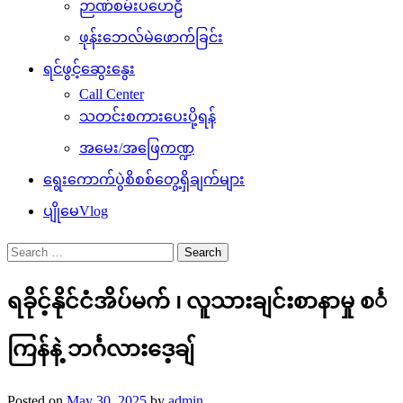
ဉာဏ်စမ်းပဟေဠိ
ဖုန်းဘေလ်မဲဖောက်ခြင်း
ရင်ဖွင့်ဆွေးနွေး
Call Center
သတင်းစကားပေးပို့ရန်
အမေး/အဖြေကဏ္ဍ
ရွေးကောက်ပွဲစိစစ်တွေ့ရှိချက်များ
ပျိုမေVlog
Search
for:
ရခိုင့်နိုင်ငံအိပ်မက် ၊ လူသားချင်းစာနာမှု စင်္
ကြန်နဲ့ ဘင်္ဂလားဒေ့ချ်
Posted on
May 30, 2025
by
admin