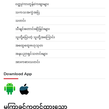
ဝတ္ထု/ကာတွန်း/ကဗျာများ
သကသအကွဲအပြဲ
သတင်း
သီချင်းတောင်းဆိုခြင်းများ
သူတို့ပြောတဲ့ သူတို့အကြောင်း
အထွေထွေဗဟုသုတ
အနုပညာရှင်သတင်းများ
အားကစားသတင်း
Download App
မကြာခင်ကတင်ထားသော