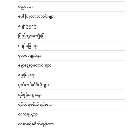
ပညာပေး
ပေါ်ပြူလာသတင်းများ
ပျော်ပွဲရွှင်ပွဲ
ပြည်သူ့အကျိုးပြု
ဖျော်ဖြေရေး
မူလစာမျက်နှာ
မွေးနေ့ဆုတောင်းများ
မွေးမြူရေး
မှတ်တမ်းဗီဒီယိုများ
ရင်ဖွင့်ဆွေးနွေး
ရဲစိတ်ရဲမန်သီချင်းများ
လက်မှုပညာ
လစာနှင့်စရိတ်နှုန်းထား