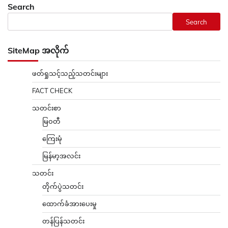
Search
Search
SiteMap အလိုက်
ဖတ်ရှုသင့်သည့်သတင်းများ
FACT CHECK
သတင်းစာ
မြဝတီ
ကြေးမုံ
မြန်မာ့အလင်း
သတင်း
တိုက်ပွဲသတင်း
ထောက်ခံအားပေးမှု
တန်ပြန်သတင်း