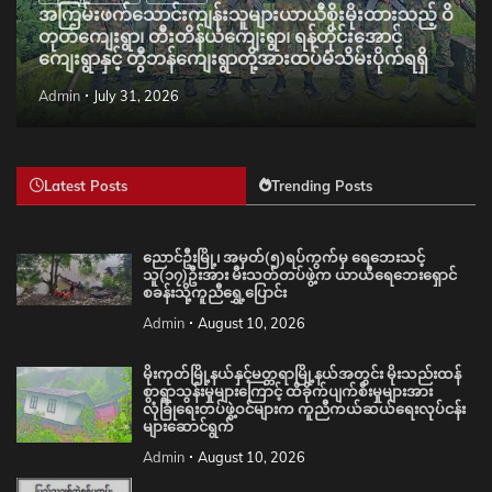
အကြမ်းဖက်သောင်းကျန်းသူများယာယီစိုးမိုးထားသည့် ဝိ
တုတ်ကျေးရွာ၊ တီးတိန်ယံကျေးရွာ၊ ရန်တိုင်းအောင်
ကျေးရွာနှင့် တွီဘန်ကျေးရွာတို့အားထပ်မံသိမ်းပိုက်ရရှိ
Admin
July 31, 2026
Latest Posts
Trending Posts
ညောင်ဦးမြို့၊ အမှတ်(၅)ရပ်ကွက်မှ ရေဘေးသင့်
သူ(၁၇)ဦးအား မီးသတ်တပ်ဖွဲ့က ယာယီရေဘေးရှောင်
စခန်းသို့ကူညီရွှေ့ပြောင်း
Admin
August 10, 2026
မိုးကုတ်မြို့နယ်နှင့်မတ္တရာမြို့နယ်အတွင်း မိုးသည်းထန်
စွာရွာသွန်းမှုများကြောင့် ထိခိုက်ပျက်စီးမှုများအား
လုံခြုံရေးတပ်ဖွဲ့ဝင်များက ကူညီကယ်ဆယ်ရေးလုပ်ငန်း
များဆောင်ရွက်
Admin
August 10, 2026