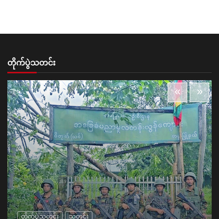
တိုက်ပွဲသတင်း
တိုက်ပွဲသတင်း
သတင်း