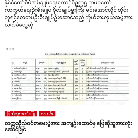
နိုင်ငံတော်စီမံအုပ်ချုပ်ရေးကောင်စီဥက္ကဋ္ဌ တပ်မတော်
ကာကွယ်ရေးဦးစီးချုပ် ဗိုလ်ချုပ်မှူးကြီး မင်းအောင်လှိုင် ထိုင်း
ဘုရင့်လေတပ်ဦးစီးချုပ်ဦးဆောင်သည့် ကိုယ်စားလှယ်အဖွဲအား
လက်ခံတွေ့ဆုံ
ပြည်သူ့အကျိုးပြု
သတင်း
တက္ကသိုလ်ဝင်စာမေးပွဲအား အကျဥ်းထောင်မှ ဖြေဆိုသူအားလုံး
အောင်မြင်