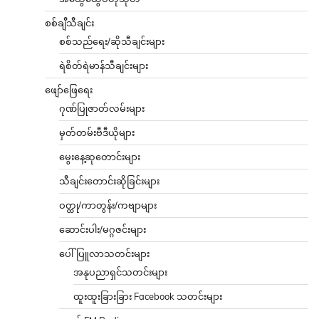
စစ်ချီသီချင်း
စစ်သည်ရေး/ဆိုသီချင်းများ
ရဲစိတ်ရဲမာန်သီချင်းများ
ဖျော်ဖြေရေး
ဂုဏ်ပြုဇာတ်လမ်းများ
မှတ်တမ်းဗီဒီယိုများ
မွေးနေ့ဆုတောင်းများ
သီချင်းတောင်းဆိုခြင်းများ
ဝတ္ထု/ကာတွန်း/ကဗျာများ
ဆောင်းပါး/မဂ္ဂဇင်းများ
ပေါ်ပြူလာသတင်းများ
အနုပညာရှင်သတင်းများ
ထူးထူးခြားခြား Facebook သတင်းများ