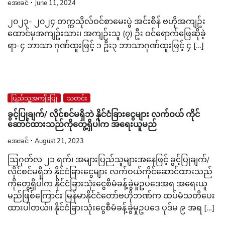
အေးခင်
June 11, 2024
၂၀၂၃- ၂၀၂၄ တက္ကသိုလ်ဝင်စာမေးပွဲ အင်းစိန် ဗဟိုအကျဥ်း
ထောင်မှအကျဥ်းသား၊ အကျဉ်းသူ (၇) ဦး ဝင်ရောက်ဖြေဆိုခဲ့
ရာ-၄ ဘာသာ ဂုဏ်ထူးဖြင့် ၁ ဦး၃ ဘာသာဂုဏ်ထူးဖြင့် ၄ […]
ပြည်သူ့အကျိုးပြု
သတင်း
ခွင့်ပြုချက်/ လိုင်စင်မရှိဘဲ နိုင်ငံခြားငွေများ လက်ဝယ် ကိုင်
ဆောင်ထားသည်ကိုတွေ့ရှိပါက အရေးယူမည်
အေးခင်
August 21, 2023
ဩဂုတ်လ ၂၁ ရက်၊ အများပြည်သူများအနေဖြင့် ခွင့်ပြုချက်/
လိုင်စင်မရှိဘဲ နိုင်ငံခြားငွေများ လက်ဝယ်ကိုင်ဆောင်ထားသည်
ကိုတွေ့ရှိပါက နိုင်ငံခြားသုံးငွေစီမံခန့်ခွဲမှုဥပဒေအရ အရေးယူ
မည်ဖြစ်ကြောင်း မြန်မာနိုင်ငံတော်ဗဟိုဘဏ်က ထပ်မံသတိပေး
ထားပါတယ်။ နိုင်ငံခြားသုံးငွေစီမံခန့်ခွဲမှုဥပဒေ ပုဒ်မ ၉ အရ […]