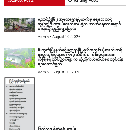
Latest Posts
Trending Posts
ညောင်ဦးမြို့၊ အမှတ်(၅)ရပ်ကွက်မှ ရေဘေးသင့်
သူ(၁၇)ဦးအား မီးသတ်တပ်ဖွဲ့က ယာယီရေဘေးရှောင်
စခန်းသို့ကူညီရွှေ့ပြောင်း
Admin
August 10, 2026
မိုးကုတ်မြို့နယ်နှင့်မတ္တရာမြို့နယ်အတွင်း မိုးသည်းထန်
စွာရွာသွန်းမှုများကြောင့် ထိခိုက်ပျက်စီးမှုများအား
လုံခြုံရေးတပ်ဖွဲ့ဝင်များက ကူညီကယ်ဆယ်ရေးလုပ်ငန်း
များဆောင်ရွက်
Admin
August 10, 2026
ပြည်သူချစ်တဲ့စစ်မှုထမ်း