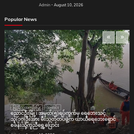
Admin
August 10, 2026
Popular News
ပြည်သူ့အကျိုးပြု
သတင်း
ညောင်ဦးမြို့၊ အမှတ်(၅)ရပ်ကွက်မှ ရေဘေးသင့်
သူ(၁၇)ဦးအား မီးသတ်တပ်ဖွဲ့က ယာယီရေဘေးရှောင်
စခန်းသို့ကူညီရွှေ့ပြောင်း