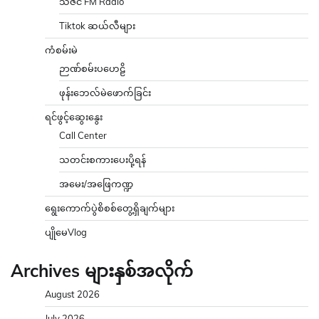
သဇင် FM Radio
Tiktok ဆယ်လီများ
ကံစမ်းမဲ
ဉာဏ်စမ်းပဟေဠိ
ဖုန်းဘေလ်မဲဖောက်ခြင်း
ရင်ဖွင့်ဆွေးနွေး
Call Center
သတင်းစကားပေးပို့ရန်
အမေး/အဖြေကဏ္ဍ
ရွေးကောက်ပွဲစိစစ်တွေ့ရှိချက်များ
ပျိုမေVlog
Archives များနှစ်အလိုက်
August 2026
July 2026