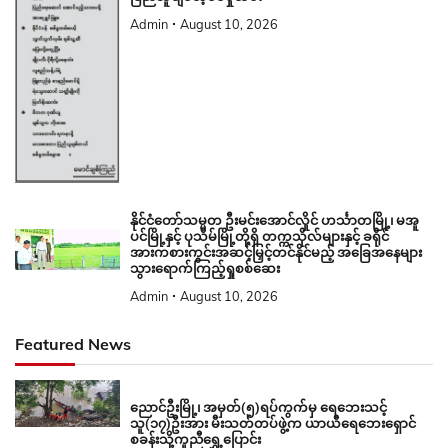
Admin
August 10, 2026
နိုင်ငံတော်သမ္မတ ဦးမင်းအောင်လှိုင် ဟင်္သာတမြို့၊ မအူ
ပင်မြို့နှင့် ပုသိမ်မြို့တို့ရှိ တက္ကသိုလ်များနှင့် ခရိုင်
အားကစားကွင်းအဆင့်မြှင့်တင်နိုင်မည့် အခြေအနေများ
သွားရောက်ကြည့်ရှုစစ်ဆေး
Admin
August 10, 2026
Featured News
ညောင်ဦးမြို့၊ အမှတ်(၅)ရပ်ကွက်မှ ရေဘေးသင့်
သူ(၁၇)ဦးအား မီးသတ်တပ်ဖွဲ့က ယာယီရေဘေးရှောင်
စခန်းသို့ကူညီရွှေ့ပြောင်း