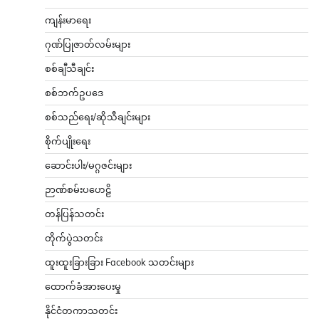
ကျန်းမာရေး
ဂုဏ်ပြုဇာတ်လမ်းများ
စစ်ချီသီချင်း
စစ်ဘက်ဥပဒေ
စစ်သည်ရေး/ဆိုသီချင်းများ
စိုက်ပျိုးရေး
ဆောင်းပါး/မဂ္ဂဇင်းများ
ဉာဏ်စမ်းပဟေဠိ
တန်ပြန်သတင်း
တိုက်ပွဲသတင်း
ထူးထူးခြားခြား Facebook သတင်းများ
ထောက်ခံအားပေးမှု
နိုင်ငံတကာသတင်း