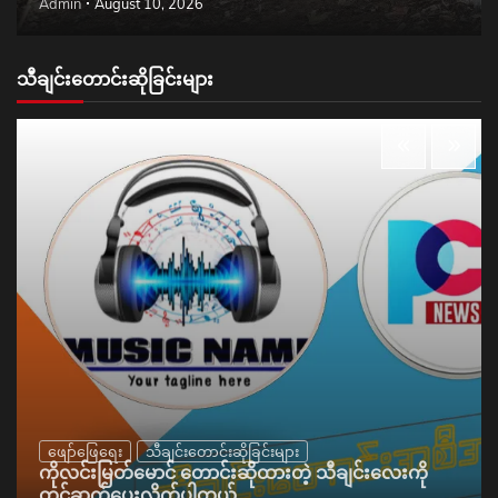
Admin
August 10, 2026
သီချင်းတောင်းဆိုခြင်းများ
ဖျော်ဖြေရေး
သီချင်းတောင်းဆိုခြင်းများ
ကိုလင်းမြတ်မောင် တောင်းဆိုထားတဲ့ သီချင်းလေးကို
တင်ဆက်ပေးလိုက်ပါတယ်