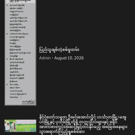
ပြည်သူချစ်တဲ့စစ်မှုထမ်း
Admin
August 10, 2026
နိုင်ငံတော်သမ္မတ ဦးမင်းအောင်လှိုင် ဟင်္သာတမြို့၊ မအူ
ပင်မြို့နှင့် ပုသိမ်မြို့တို့ရှိ တက္ကသိုလ်များနှင့် ခရိုင်
အားကစားကွင်းအဆင့်မြှင့်တင်နိုင်မည့် အခြေအနေများ
သွားရောက်ကြည့်ရှုစစ်ဆေး