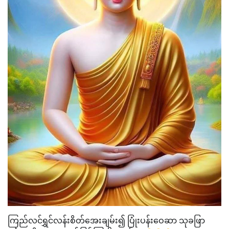
ကြည်လင်ရွှင်လန်းစိတ်အေးချမ်း၍ ပြုံးပန်းဝေဆာ သုခဖြာ