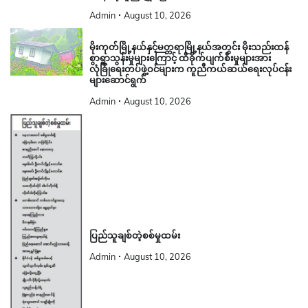
Admin
August 10, 2026
မိုးကုတ်မြို့နယ်နှင့်မတ္တရာမြို့နယ်အတွင်း မိုးသည်းထန်
စွာရွာသွန်းမှုများကြောင့် ထိခိုက်ပျက်စီးမှုများအား
လုံခြုံရေးတပ်ဖွဲ့ဝင်များက ကူညီကယ်ဆယ်ရေးလုပ်ငန်း
များဆောင်ရွက်
Admin
August 10, 2026
ပြည်သူချစ်တဲ့စစ်မှုထမ်း
Admin
August 10, 2026