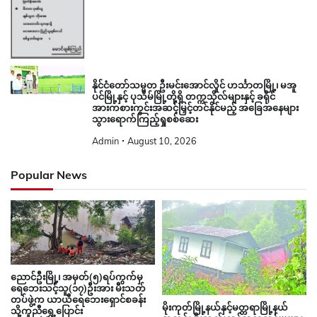
နိုင်ငံတော်သမ္မတ ဦးမင်းအောင်လှိုင် ဟင်္သာတမြို့၊ မအူ
ပင်မြို့နှင့် ပုသိမ်မြို့တို့ရှိ တက္ကသိုလ်များနှင့် ခရိုင်
အားကစားကွင်းအဆင့်မြှင့်တင်နိုင်မည့် အခြေအနေများ
သွားရောက်ကြည့်ရှုစစ်ဆေး
Admin
August 10, 2026
Popular News
ညောင်ဦးမြို့၊ အမှတ်(၅)ရပ်ကွက်မှ
ရေဘေးသင့်သူ(၁၇)ဦးအား မီးသတ်
တပ်ဖွဲ့က ယာယီရေဘေးရှောင်စခန်း
မိုးကုတ်မြို့နယ်နှင့်မတ္တရာမြို့နယ်
သို့ကူညီရွှေ့ပြောင်း