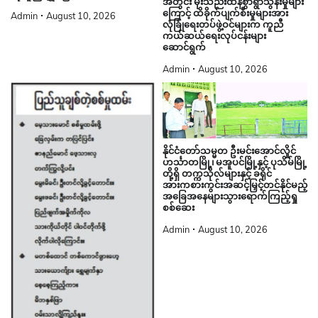
အတွင်း မိုးသည်းထန်စွာရွာသွန်းမှုများ
ကြောင့် ထိခိုက်ပျက်စီးမှုများအား
Admin
August 10, 2026
လုံခြုံရေးတပ်ဖွဲ့ဝင်များက ကူညီ
ကယ်ဆယ်ရေးလုပ်ငန်းများ
ဆောင်ရွက်
Admin
August 10, 2026
နိုင်ငံတော်သမ္မတ ဦးမင်းအောင်လှိုင်
ဟင်္သာတမြို့၊ မအူပင်မြို့နှင့် ပုသိမ်မြို့
တို့ရှိ တက္ကသိုလ်များနှင့် ခရိုင်
အားကစားကွင်းအဆင့်မြှင့်တင်နိုင်မည့်
အခြေအနေများသွားရောက်ကြည့်ရှု
စစ်ဆေး
Admin
August 10, 2026