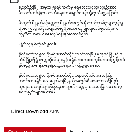
ညောင်ဦးမြို့၊ အမှတ်(၅)ရပ်ကွက်မှ ရေဘေးသင့်သူ(၁၇)ဦးအား
မီးသတ်တပ်ဖွဲ့က ယာယီရေဘေးရှောင်စခန်းသို့ကူညီရွှေ့ပြောင်း
မိုးကုတ်မြို့နယ်နှင့်မတ္တရာမြို့နယ်အတွင်း မိုးသည်းထန်စွာရွာသွန်းမှု
များကြောင့် ထိခိုက်ပျက်စီးမှုများအား လုံခြုံရေးတပ်ဖွဲ့ဝင်များက
ကူညီကယ်ဆယ်ရေးလုပ်ငန်းများဆောင်ရွက်
ပြည်သူချစ်တဲ့စစ်မှုထမ်း
နိုင်ငံတော်သမ္မတ ဦးမင်းအောင်လှိုင် ဟင်္သာတမြို့၊ မအူပင်မြို့နှင့် ပု
သိမ်မြို့တို့ရှိ တက္ကသိုလ်များနှင့် ခရိုင်အားကစားကွင်းအဆင့်မြှင့်တင်
နိုင်မည့် အခြေအနေများသွားရောက်ကြည့်ရှုစစ်ဆေး
နိုင်ငံတော်သမ္မတ ဦးမင်းအောင်လှိုင် ဧရာဝတီတိုင်းဒေသကြီး
ဟင်္သာတခရိုင်၊ လေးမျက်နှာမြို့နယ်အတွင်းရှိ ရေဘေးသင့်ပြည်
သူများအား ရင်းရင်းနှီးနှီးသွားရောက် တွေ့ဆုံအားပေးပြီး ထောက်ပံ့
ရေးပစ္စည်းများပေးအပ်
Direct Download APK