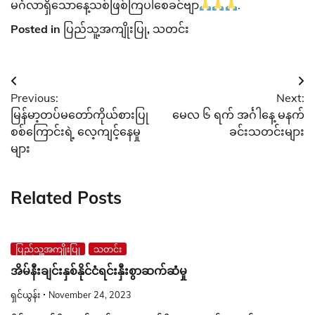
မင်္ဂလာရှိသောနေ့သစ်ဖြစ်ကြပါစေခင်ဗျာ
.
Posted in
ပြည်သူ့အကျိုးပြု
,
သတင်း
Post
Previous:
Next:
navigation
မြန်မာ့တပ်မတော်ကိုယ်စားပြု
မေလ ၆ ရက် အင်္ဂါနေ့ မနက်
စစ်ကြောင်းရဲ့ လေ့ကျင့်နေမှု
ခင်းသတင်းများ
များ
Related Posts
ပြည်သူ့အကျိုးပြု
သတင်း
အိမ်နီးချင်းနှစ်နိုင်ငံရင်းနှီးစွာဆက်ဆံမှု
ရှင်ယွန်း
November 24, 2023