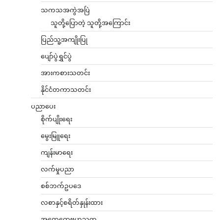
သကသအကွဲအပြဲ
သူတို့ပြောတဲ့ သူတို့အကြောင်း
ပြည်သူ့အကျိုးပြု
ပျော်ပွဲရွှင်ပွဲ
အားကစားသတင်း
နိုင်ငံတကာသတင်း
ပညာပေး
စိုက်ပျိုးရေး
မွေးမြူရေး
ကျန်းမာရေး
လက်မှုပညာ
စစ်ဘက်ဥပဒေ
လစာနှင့်စရိတ်နှုန်းထား
အထွေထွေဗဟုသုတ