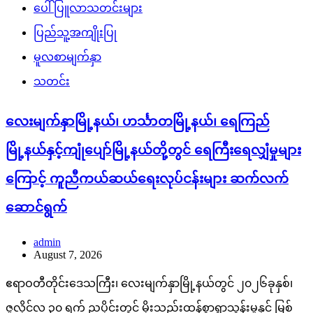
ပေါ်ပြူလာသတင်းများ
ပြည်သူ့အကျိုးပြု
မူလစာမျက်နှာ
သတင်း
လေးမျက်နှာမြို့နယ်၊ ဟင်္သာတမြို့နယ်၊ ရေကြည်
မြို့နယ်နှင့်ကျုံပျော်မြို့နယ်တို့တွင် ရေကြီးရေလျှံမှုများ
ကြောင့် ကူညီကယ်ဆယ်ရေးလုပ်ငန်းများ ဆက်လက်
ဆောင်ရွက်
admin
August 7, 2026
ဧရာဝတီတိုင်းဒေသကြီး၊ လေးမျက်နှာမြို့နယ်တွင် ၂၀၂၆ခုနှစ်၊
ဇူလိုင်လ ၃၀ ရက် ညပိုင်းတွင် မိုးသည်းထန်စွာရွာသွန်းမှုနှင့် မြစ်