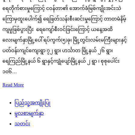
ရေတိုက်စားမှုကြောင့် ငဝန်တာ၏ အောက်ခံမြစ်ကျိုးအင်းသဲ
ကြောမှထူးပေါက်၍ ရေဖြတ်သန်းစီးဆင်းမှုကြောင့် တာတမံနိမ့်
ကျမှုဖြစ်ပွားပြီး ရေကျော်စီးဝင်ခြင်းကြောင့် ယနေ့အထိ
လေးမျက်နှာမြို့ပေါ် ရပ်ကွက်(၅)ခု၊ မြို့တွင်းလမ်းမကြီးများနှင့်
ပတ်ဝန်းကျင်ကျေးရွာ ၇၂ ရွာ၊ ဟင်္သာတ မြို့နယ် ၂၆ ရွာ၊
ရေကြည်မြို့နယ် ၆ ရွာနှင့်ကျုံပျော်မြို့နယ် ၂ ရွာ ၊ စုစုပေါင်း
၁၀၆…
Read More
ပြည်သူ့အကျိုးပြု
မူလစာမျက်နှာ
သတင်း