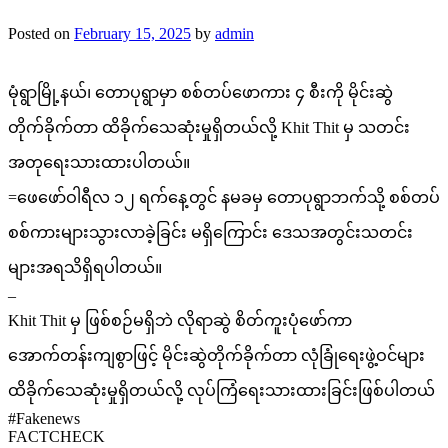
Posted on
February 15, 2025
by
admin
မုံရွာမြို့နယ်၊ တောပုရွာမှာ စစ်တပ်ဖောကား ၄ စီးကို မိုင်းဆွဲ
တိုက်ခိုက်တာ ထိခိုက်သေဆုံးမှုရှိတယ်လို့ Khit Thit မှ သတင်း
အတုရေးသားထားပါတယ်။
=ဖေဖော်ဝါရီလ ၁၂ ရက်နေ့တွင် နမခမှ တောပုရွာဘက်သို့ စစ်တပ်
စစ်ကားများသွားလာခဲ့ခြင်း မရှိကြောင်း ဒေသအတွင်းသတင်း
များအရသိရှိရပါတယ်။
–
Khit Thit မှ ဖြစ်စဉ်မရှိဘဲ လိုရာဆွဲ စိတ်ကူးပုံဖော်ကာ
အောက်တန်းကျစွာဖြင့် မိုင်းဆွဲတိုက်ခိုက်တာ လုံခြုံ‌ရေးဖွဲ့ဝင်များ
ထိခိုက်သေဆုံးမှုရှိတယ်လို့ လုပ်ကြံရေးသားထားခြင်းဖြစ်ပါတယ်
#Fakenews
FACTCHECK