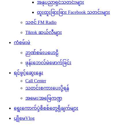
အနုပညာရှင်သတင်းများ
ထူးထူးခြားခြား Facebook သတင်းများ
သဇင် FM Radio
Tiktok ဆယ်လီများ
ကံစမ်းမဲ
ဉာဏ်စမ်းပဟေဠိ
ဖုန်းဘေလ်မဲဖောက်ခြင်း
ရင်ဖွင့်ဆွေးနွေး
Call Center
သတင်းစကားပေးပို့ရန်
အမေး/အဖြေကဏ္ဍ
ရွေးကောက်ပွဲစိစစ်တွေ့ရှိချက်များ
ပျိုမေVlog