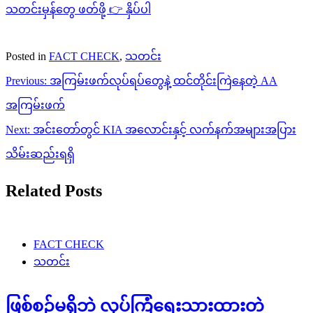
သတင်းမှန်တွေ ဖတ်ဖို့ 👉 နှိပ်ပါ
Posted in
FACT CHECK
,
သတင်း
Post
Previous:
အကြမ်းဖက်လုပ်ရပ်တွေနဲ့ ထင်တိုင်းကြဲနေတဲ့ AA
navigation
အကြမ်းဖက်
Next:
အင်းတော်တွင် KIA အလောင်းနှင့် လက်နက်အများအပြား
သိမ်းဆည်းရရှိ
Related Posts
FACT CHECK
သတင်း
ဖြစ်စဉ်မရှိဘဲ လုပ်ကြံရေးသားထားတဲ့