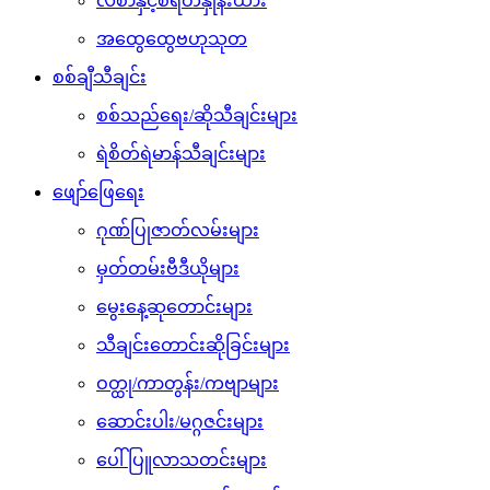
လစာနှင့်စရိတ်နှုန်းထား
အထွေထွေဗဟုသုတ
စစ်ချီသီချင်း
စစ်သည်ရေး/ဆိုသီချင်းများ
ရဲစိတ်ရဲမာန်သီချင်းများ
ဖျော်ဖြေရေး
ဂုဏ်ပြုဇာတ်လမ်းများ
မှတ်တမ်းဗီဒီယိုများ
မွေးနေ့ဆုတောင်းများ
သီချင်းတောင်းဆိုခြင်းများ
ဝတ္ထု/ကာတွန်း/ကဗျာများ
ဆောင်းပါး/မဂ္ဂဇင်းများ
ပေါ်ပြူလာသတင်းများ