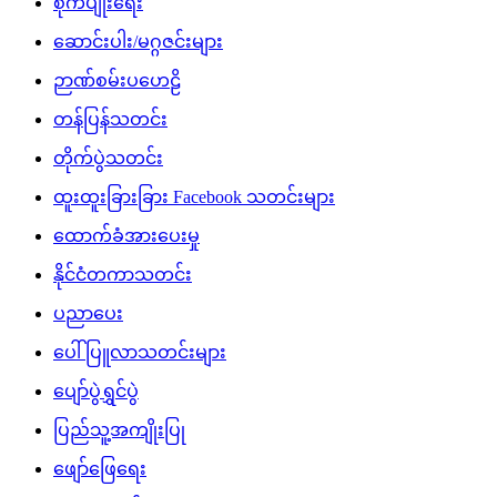
စိုက်ပျိုးရေး
ဆောင်းပါး/မဂ္ဂဇင်းများ
ဉာဏ်စမ်းပဟေဠိ
တန်ပြန်သတင်း
တိုက်ပွဲသတင်း
ထူးထူးခြားခြား Facebook သတင်းများ
ထောက်ခံအားပေးမှု
နိုင်ငံတကာသတင်း
ပညာပေး
ပေါ်ပြူလာသတင်းများ
ပျော်ပွဲရွှင်ပွဲ
ပြည်သူ့အကျိုးပြု
ဖျော်ဖြေရေး