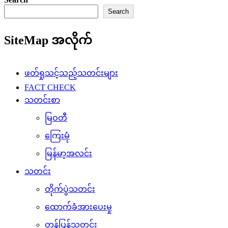
Search
SiteMap အလိုက်
ဖတ်ရှုသင့်သည့်သတင်းများ
FACT CHECK
သတင်းစာ
မြဝတီ
ကြေးမုံ
မြန်မာ့အလင်း
သတင်း
တိုက်ပွဲသတင်း
ထောက်ခံအားပေးမှု
တန်ပြန်သတင်း