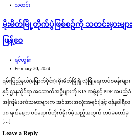
သတင်း
မိုးမိတ်မြို့တိုက်ပွဲဖြစ်စဉ်ကို သတင်းမှားများ
ဖြန့်ဝေ
ရှင်ယွန်း
February 20, 2024
ရှမ်းပြည်နယ်(မြောက်ပိုင်း)၊ မိုးမိတ်မြိုရှိ လုံခြုံရေးတပ်စခန်းများ
နှင့် ဌာနဆိုင်ရာ အဆောက်အဦများကို KIA အဖွဲနှင့် PDF အမည်ခံ
အကြမ်းဖက်သမားများက အင်အားအလုံးအရင်းဖြင့် ဇန်နဝါရီလ
၁၈ ရက်နေ့က ဝင်ရောက်တိုက်ခိုက်ခဲ့သည့်အတွက် တပ်မတော်မှ
[…]
Leave a Reply