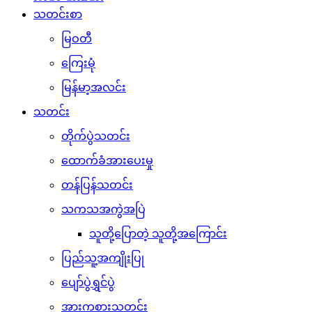
သတင်းစာ
မြဝတီ
ကြေးမုံ
မြန်မာ့အလင်း
သတင်း
တိုက်ပွဲသတင်း
ထောက်ခံအားပေးမှု
တန်ပြန်သတင်း
သကသအကွဲအပြဲ
သူတို့ပြောတဲ့ သူတို့အကြောင်း
ပြည်သူ့အကျိုးပြု
ပျော်ပွဲရွှင်ပွဲ
အားကစားသတင်း