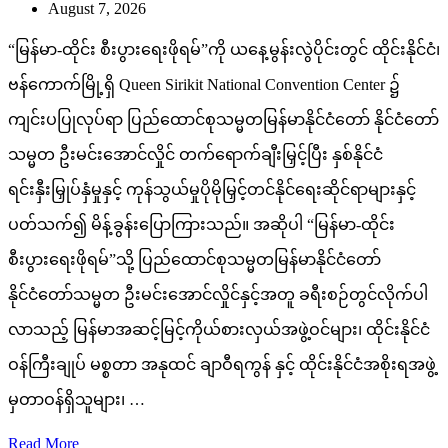
August 7, 2026
“မြန်မာ-ထိုင်း စီးပွားရေးဖိုရမ်”ကို ယနေ့မွန်းလွဲပိုင်းတွင် ထိုင်းနိုင်ငံ၊
ဗန်ကောက်မြို့ရှိ Queen Sirikit National Convention Center ၌
ကျင်းပပြုလုပ်ရာ ပြည်ထောင်စုသမ္မတမြန်မာနိုင်ငံတော် နိုင်ငံတော်
သမ္မတ ဦးမင်းအောင်လှိုင် တက်ရောက်ချီးမြှင့်ပြီး နှစ်နိုင်ငံ
ရင်းနှီးမြှုပ်နှံမှုနှင့် ကုန်သွယ်မှုပိုမိုမြှင့်တင်နိုင်ရေးဆိုင်ရာများနှင့်
ပတ်သက်၍ မိန့်ခွန်းပြောကြားသည်။ အဆိုပါ “မြန်မာ-ထိုင်း
စီးပွားရေးဖိုရမ်”သို့ ပြည်ထောင်စုသမ္မတမြန်မာနိုင်ငံတော်
နိုင်ငံတော်သမ္မတ ဦးမင်းအောင်လှိုင်နှင့်အတူ ခရီးစဉ်တွင်လိုက်ပါ
လာသည့် မြန်မာအဆင့်မြင့်ကိုယ်စားလှယ်အဖွဲ့ဝင်များ၊ ထိုင်းနိုင်ငံ
ဝန်ကြီးချုပ် မစ္စတာ အနုထင် ချာဝီရကွန် နှင့် ထိုင်းနိုင်ငံအစိုးရအဖွဲ့
မှတာဝန်ရှိသူများ၊ …
Read More