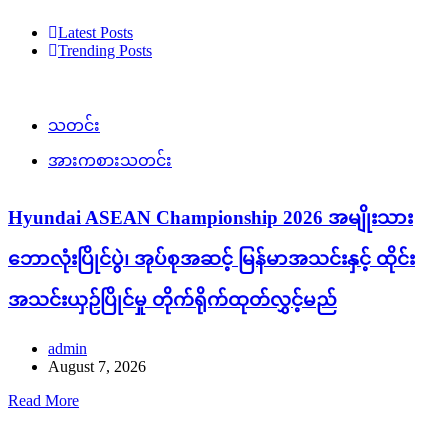
Latest Posts
Trending Posts
သတင်း
အားကစားသတင်း
Hyundai ASEAN Championship 2026 အမျိုးသား
ဘောလုံးပြိုင်ပွဲ၊ အုပ်စုအဆင့် မြန်မာအသင်းနှင့် ထိုင်း
အသင်းယှဉ်ပြိုင်မှု တိုက်ရိုက်ထုတ်လွှင့်မည်
admin
August 7, 2026
Read More