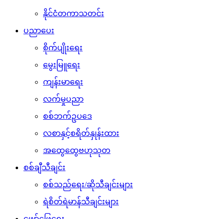
နိုင်ငံတကာသတင်း
ပညာပေး
စိုက်ပျိုးရေး
မွေးမြူရေး
ကျန်းမာရေး
လက်မှုပညာ
စစ်ဘက်ဥပဒေ
လစာနှင့်စရိတ်နှုန်းထား
အထွေထွေဗဟုသုတ
စစ်ချီသီချင်း
စစ်သည်ရေး/ဆိုသီချင်းများ
ရဲစိတ်ရဲမာန်သီချင်းများ
ဖျော်ဖြေရေး