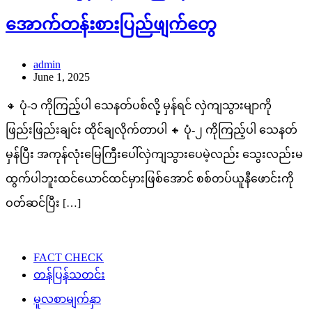
အောက်တန်းစားပြည်ဖျက်တွေ
admin
June 1, 2025
🔸 ပုံ-၁ ကိုကြည့်ပါ သေနတ်ပစ်လို့ မှန်ရင် လှဲကျသွားမျာကို
ဖြည်းဖြည်းချင်း ထိုင်ချလိုက်တာပါ 🔸 ပုံ-၂ ကိုကြည့်ပါ သေနတ်
မှန်ပြီး အကုန်လုံးမြေကြီးပေါ်လှဲကျသွားပေမဲ့လည်း သွေးလည်းမ
ထွက်ပါဘူးထင်ယောင်ထင်မှားဖြစ်အောင် စစ်တပ်ယူနီဖောင်းကို
ဝတ်ဆင်ပြီး […]
FACT CHECK
တန်ပြန်သတင်း
မူလစာမျက်နှာ