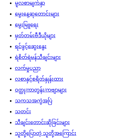
မူလစာမျက်နှာ
မွေးနေ့ဆုတောင်းများ
မွေးမြူရေး
မှတ်တမ်းဗီဒီယိုများ
ရင်ဖွင့်ဆွေးနွေး
ရဲစိတ်ရဲမန်သီချင်းများ
လက်မှုပညာ
လစာနှင့်စရိတ်နှုန်းထား
ဝတ္ထု/ကာတွန်း/ကဗျာများ
သကသအကွဲအပြဲ
သတင်း
သီချင်းတောင်းဆိုခြင်းများ
သူတို့ပြောတဲ့ သူတို့အကြောင်း