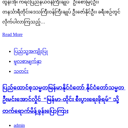
ထွန်းအုံ၊ ကရင်ပြည်နယ်ဝန်ကြီးချုပ် ဦးစောမြင့်ဦး၊
တနင်္သာရီတိုင်းဒေသကြီးဝန်ကြီးချုပ် ဦးဇော်နိုင်ဦး၊ ခရီးစဉ်တွင်
လိုက်ပါလာကြသည့်…
Read More
ပြည်သူ့အကျိုးပြု
မူလစာမျက်နှာ
သတင်း
ပြည်ထောင်စုသမ္မတမြန်မာနိုင်ငံတော် နိုင်ငံတော်သမ္မတ
ဦးမင်းအောင်လှိုင် “မြန်မာ-ထိုင်း စီးပွားရေးဖိုရမ်” သို့
တက်ရောက်မိန့်ခွန်းပြောကြား
admin