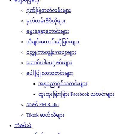
ဂုဏ်ပြုဇာတ်လမ်းများ
မှတ်တမ်းဗီဒီယိုများ
မွေးနေ့ဆုတောင်းများ
သီချင်းတောင်းဆိုခြင်းများ
ဝတ္ထု/ကာတွန်း/ကဗျာများ
ဆောင်းပါး/မဂ္ဂဇင်းများ
ပေါ်ပြူလာသတင်းများ
အနုပညာရှင်သတင်းများ
ထူးထူးခြားခြား Facebook သတင်းများ
သဇင် FM Radio
Tiktok ဆယ်လီများ
ကံစမ်းမဲ