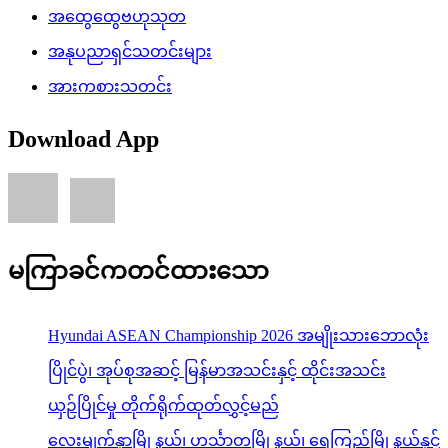
အထွေထွေဗဟုသုတ
အနုပညာရှင်သတင်းများ
အားကစားသတင်း
Download App
မကြာခင်ကတင်ထားသော
Hyundai ASEAN Championship 2026 အမျိုးသားဘောလုံး
ပြိုင်ပွဲ၊ အုပ်စုအဆင့် မြန်မာအသင်းနှင့် ထိုင်းအသင်း
ယှဉ်ပြိုင်မှု တိုက်ရိုက်ထုတ်လွှင့်မည်
လေးမျက်နှာမြို့နယ်၊ ဟင်္သာတမြို့နယ်၊ ရေကြည်မြို့နယ်နှင့်