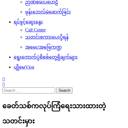
ဉာဏ်စမ်းပဟေဠိ
ဖုန်းဘေလ်မဲဖောက်ခြင်း
ရင်ဖွင့်ဆွေးနွေး
Call Center
သတင်းစကားပေးပို့ရန်
အမေး/အဖြေကဏ္ဍ
ရွေးကောက်ပွဲစိစစ်တွေ့ရှိချက်များ
ပျိုမေVlog
Search
for:
ခေတ်သစ်က‌လုပ်ကြံရေးသားထားတဲ့
သတင်းမှား