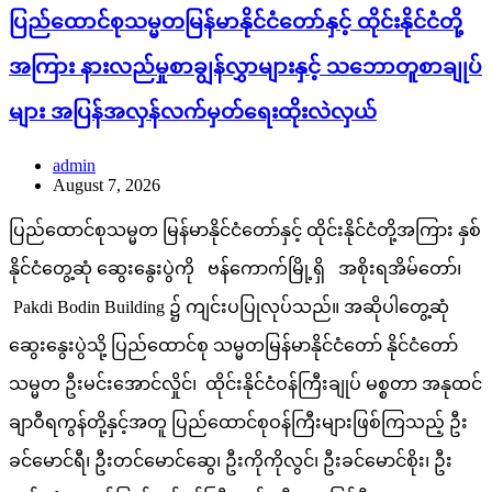
ပြည်ထောင်စုသမ္မတမြန်မာနိုင်ငံတော်နှင့် ထိုင်းနိုင်ငံတို့
အကြား နားလည်မှုစာချွန်လွှာများနှင့် သဘောတူစာချုပ်
များ အပြန်အလှန်လက်မှတ်ရေးထိုးလဲလှယ်
admin
August 7, 2026
ပြည်ထောင်စုသမ္မတ မြန်မာနိုင်ငံတော်နှင့် ထိုင်းနိုင်ငံတို့အကြား နှစ်
နိုင်ငံတွေ့ဆုံ ဆွေးနွေးပွဲကို ဗန်ကောက်မြို့ရှိ အစိုးရအိမ်တော်၊
Pakdi Bodin Building ၌ ကျင်းပပြုလုပ်သည်။ အဆိုပါတွေ့ဆုံ
ဆွေးနွေးပွဲသို့ ပြည်ထောင်စု သမ္မတမြန်မာနိုင်ငံတော် နိုင်ငံတော်
သမ္မတ ဦးမင်းအောင်လှိုင်၊ ထိုင်းနိုင်ငံဝန်ကြီးချုပ် မစ္စတာ အနုထင်
ချာဝီရကွန်တို့နှင့်အတူ ပြည်ထောင်စုဝန်ကြီးများဖြစ်ကြသည့် ဦး
ခင်မောင်ရီ၊ ဦးတင်မောင်ဆွေ၊ ဦးကိုကိုလွင်၊ ဦးခင်မောင်စိုး၊ ဦး