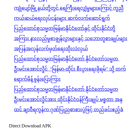
ကျုံပျော်မြို့နယ်တို့တွင် ရေကြီးရေလျှံမှုများကြောင့် ကူညီ
ကယ်ဆယ်ရေးလုပ်ငန်းများ ဆက်လက်ဆောင်ရွက်
ပြည်ထောင်စုသမ္မတမြန်မာနိုင်ငံတော်နှင့် ထိုင်းနိုင်ငံတို့
အကြား နားလည်မှုစာချွန်လွှာများနှင့် သဘောတူစာချုပ်များ
အပြန်အလှန်လက်မှတ်ရေးထိုးလဲလှယ်
ပြည်ထောင်စုသမ္မတမြန်မာနိုင်ငံတော် နိုင်ငံတော်သမ္မတ
ဦးမင်းအောင်လှိုင် “မြန်မာ-ထိုင်း စီးပွားရေးဖိုရမ်” သို့ တက်
ရောက်မိန့်ခွန်းပြောကြား
ပြည်ထောင်စုသမ္မတမြန်မာနိုင်ငံတော် နိုင်ငံတော်သမ္မတ
ဦးမင်းအောင်လှိုင်အား ထိုင်းနိုင်ငံဝန်ကြီးချုပ် မစ္စတာ အနု
ထင် ချာဝီရကွန်က ဂုဏ်ပြုညစာစားပွဲဖြင့် တည်ခင်းဧည့်ခံ
Direct Download APK