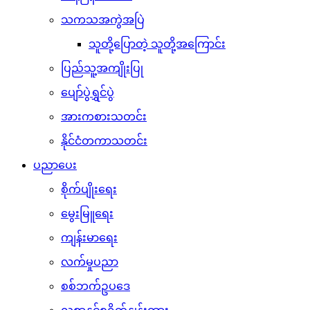
သကသအကွဲအပြဲ
သူတို့ပြောတဲ့ သူတို့အကြောင်း
ပြည်သူ့အကျိုးပြု
ပျော်ပွဲရွှင်ပွဲ
အားကစားသတင်း
နိုင်ငံတကာသတင်း
ပညာပေး
စိုက်ပျိုးရေး
မွေးမြူရေး
ကျန်းမာရေး
လက်မှုပညာ
စစ်ဘက်ဥပဒေ