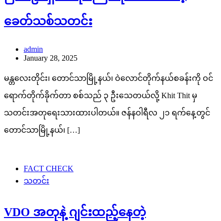
ခေတ်သစ်သတင်း
admin
January 28, 2025
မန္တလေးတိုင်း၊ တောင်သာမြို့နယ်၊ ဝဲလောင်တိုက်နယ်စခန်းကို ဝင်
ရောက်တိုက်ခိုက်တာ စစ်သည် ၃ ဦးသေတယ်လို့ Khit Thit မှ
သတင်းအတုရေးသားထားပါတယ်။ ဇန်နဝါရီလ ၂၁ ရက်နေ့တွင်
တောင်သာမြို့နယ်၊ […]
FACT CHECK
သတင်း
VDO အတုနဲ့ ဂျင်းထည့်နေတဲ့