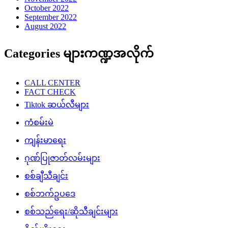
October 2022
September 2022
August 2022
Categories များကဏ္ဍအလိုက်
CALL CENTER
FACT CHECK
Tiktok ဆယ်လီများ
ကံစမ်းမဲ
ကျန်းမာရေး
ဂုဏ်ပြုဇာတ်လမ်းများ
စစ်ချီသီချင်း
စစ်ဘက်ဥပဒေ
စစ်သည်ရေး/ဆိုသီချင်းများ