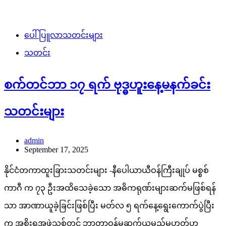
ပေါ်ပြူလာသတင်းများ
သတင်း
စက်တင်ဘာ ၁၇ ရက် ဗုဒ္ဓဟူးနေ့မနက်ခင်း
သတင်းများ
admin
September 17, 2025
နိုင်ငံတကာထူးခြားသတင်းများ -နီပေါယာယီဝန်ကြီးချုပ် မစ္စစ်
ကာဂီ က ၇၃ ဦးအထိသေခဲ့သော အဓိကရုဏ်းများဆက်မဖြစ်ရန်
သာ အာဏာယူခဲ့ခြင်းဖြစ်ပြီး မတ်လ ၅ ရက်နေ့ရွေးကောက်ပွဲပြီး
က အစိုးရအဖွဲ့သစ်တွင် ဘာတာဝန်မှဆက်ယူမည်မဟုတ်ဟု