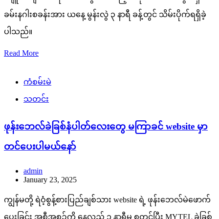
ခမ်းနဂါးစခန်းအား ယနေ့ မွန်းလွဲ ၃ နာရီ ခန့်တွင် သိမ်းပိုက်ရရှိခဲ့
ပါသည်။
Read More
ကံစမ်းမဲ
သတင်း
ဖုန်းဘေလ်ခဲခြစ်နံပါတ်လေးတွေ မကြာခင် website မှာ
တင်ပေးပါမယ်နော်
admin
January 23, 2025
ကျွန်မတို့ ရဲဝံ့စွန့်စားပြည်ချစ်သား website ရဲ့ ဖုန်းဘေလ်မဲဖောက်
ပေးခြင်း အစီအစဉ်ကို နေ့လည် ၁ နာရီမှ စတင်ပြီး MYTEL ခဲခြစ်