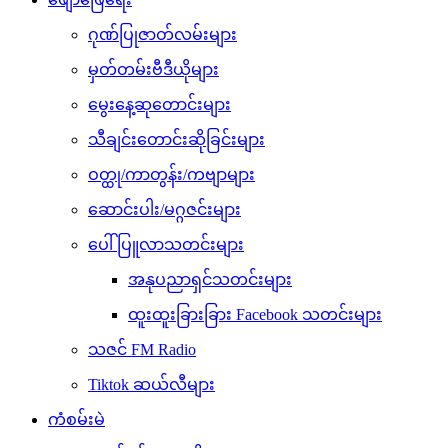
ဂုဏ်ပြုဇာတ်လမ်းများ
မှတ်တမ်းဗီဒီယိုများ
မွေးနေ့ဆုတောင်းများ
သီချင်းတောင်းဆိုခြင်းများ
ဝတ္ထု/ကာတွန်း/ကဗျာများ
ဆောင်းပါး/မဂ္ဂဇင်းများ
ပေါ်ပြူလာသတင်းများ
အနုပညာရှင်သတင်းများ
ထူးထူးခြားခြား Facebook သတင်းများ
သဇင် FM Radio
Tiktok ဆယ်လီများ
ကံစမ်းမဲ