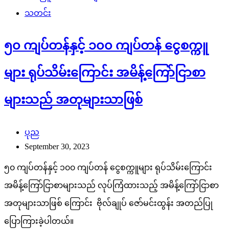
သတင်း
၅၀ ကျပ်တန်နှင့် ၁၀၀ ကျပ်တန် ငွေစက္ကူ
များ ရုပ်သိမ်းကြောင်း အမိန့်ကြော်ငြာစာ
များသည် အတုများသာဖြစ်
ပုည
September 30, 2023
၅၀ ကျပ်တန်နှင့် ၁၀၀ ကျပ်တန် ငွေစက္ကူများ ရုပ်သိမ်းကြောင်း
အမိန့်ကြော်ငြာစာများသည် လုပ်ကြံထားသည့် အမိန့်ကြော်ငြာစာ
အတုများသာဖြစ် ကြောင်း ဗိုလ်ချုပ် ဇော်မင်းထွန်း အတည်ပြု
ပြောကြားခဲ့ပါတယ်။