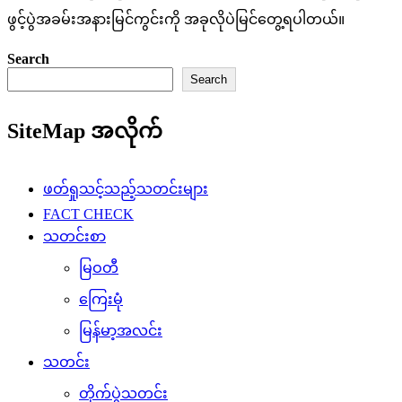
ဖွင့်ပွဲအခမ်းအနားမြင်ကွင်းကို အခုလိုပဲမြင်တွေ့ရပါတယ်။
Search
Search
SiteMap အလိုက်
ဖတ်ရှုသင့်သည့်သတင်းများ
FACT CHECK
သတင်းစာ
မြဝတီ
ကြေးမုံ
မြန်မာ့အလင်း
သတင်း
တိုက်ပွဲသတင်း