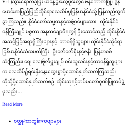
Visit)သွားရောက်ခဲ့ပြီး ယနေ့မွန်းလွဲပိုင်းတွင် ဗန်ကောက်မြို့၊ ဒွန်
မောင်းအပြည်ပြည်ဆိုင်ရာလေဆိပ်မှမြန်မာနိုင်ငံသို့ ပြန်လည်ထွက်
ခွာကြသည်။ နိုင်ငံတော်သမ္မတနှင့်အဖွဲ့ဝင်များအား ထိုင်းနိုင်ငံ
ဝန်ကြီးချုပ် မစ္စတာ အနုထင်ချာဝီရကွန် ဦးဆောင်သည့် ထိုင်းနိုင်ငံ
အဆင့်မြင့်အရာရှိကြီးများနှင့် တာဝန်ရှိသူများ၊ ထိုင်းနိုင်ငံဆိုင်ရာ
မြန်မာနိုင်ငံသံအမတ်ကြီး ဦးဇော်ဇော်စိုးနှင့်ဇနီး၊ မြန်မာစစ်
သံ(ကြည်း၊ ရေ၊ လေ)ဗိုလ်မှူးချုပ် ဝင်းသူလင်းနှင့်တာဝန်ရှိသူများ
က လေဆိပ်၌ရင်းနှီးနွေးထွေးစွာပို့ဆောင်နှုတ်ဆက်ကြသည်။
ထိုသို့ပို့ဆောင်နှုတ်ဆက်စဉ် ထိုင်းဘုရင့်တပ်မတော်ဂုဏ်ပြုတပ်ဖွဲ့
မှလည်း…
Read More
ဝတ္ထု/ကာတွန်း/ကဗျာများ