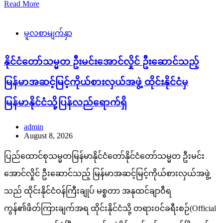
Read More
မူလစာမျက်နှာ
နိုင်ငံတော်သမ္မတ ဦးမင်းအောင်လှိုင် ဦးဆောင်သည့်
မြန်မာအဆင့်မြင့်ကိုယ်စားလှယ်အဖွဲ့ ထိုင်းနိုင်ငံမှ
မြန်မာနိုင်ငံသို့ပြန်လည်ရောက်ရှိ
admin
August 8, 2026
ပြည်ထောင်စုသမ္မတမြန်မာနိုင်ငံတော်နိုင်ငံတော်သမ္မတ ဦးမင်း
အောင်လှိုင် ဦးဆောင်သည့် မြန်မာအဆင့်မြင့်ကိုယ်စားလှယ်အဖွဲ့
သည် ထိုင်းနိုင်ငံဝန်ကြီးချုပ် မစ္စတာ အနုထင်ချာဝီရ
ကွန်၏ဖိတ်ကြားချက်အရ ထိုင်းနိုင်ငံသို့ တရားဝင်ခရီးစဉ်(Official