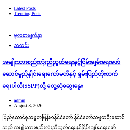
Latest Posts
Trending Posts
မူလစာမျက်နှာ
သတင်း
အမျိုးသားစည်းလုံးညီညွတ်ရေးနှင့်ငြိမ်းချမ်းရေးဖော်
ဆောင်မှုညှိနှိုင်းရေးကော်မတီနှင့် ရှမ်းပြည်တိုးတက်
ရေးပါတီ(SSPP)တို့ တွေ့ဆုံဆွေးနွေး
admin
August 8, 2026
ပြည်ထောင်စုသမ္မတမြန်မာနိုင်ငံတော် နိုင်ငံတော်သမ္မတဦးဆောင်
သည့် အမျိုးသားစည်းလုံးညီညွတ်ရေးနှင့်ငြိမ်းချမ်းရေးဖော်