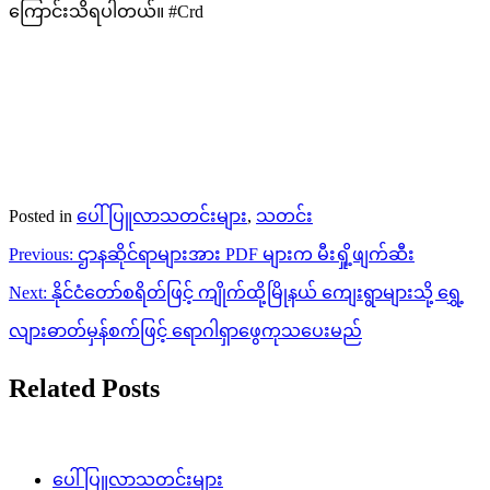
ကြောင်းသိရပါတယ်။ #Crd
Posted in
ပေါ်ပြူလာသတင်းများ
,
သတင်း
Post
Previous:
ဌာနဆိုင်ရာများအား PDF များက မီးရှို့ဖျက်ဆီး
navigation
Next:
နိုင်ငံတော်စရိတ်ဖြင့် ကျိုက်ထို့မြိုနယ် ကျေးရွာများသို့ ရွှေ့
လျားဓာတ်မှန်စက်ဖြင့် ရောဂါရှာဖွေကုသပေးမည်
Related Posts
ပေါ်ပြူလာသတင်းများ