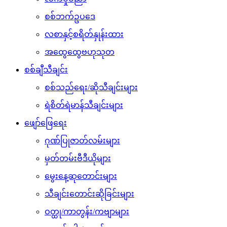
စစ်ဘက်ဥပဒေ
လစာနှင့်စရိတ်နှုန်းထား
အထွေထွေဗဟုသုတ
စစ်ချီသီချင်း
စစ်သည်ရေး/ဆိုသီချင်းများ
ရဲစိတ်ရဲမာန်သီချင်းများ
ဖျော်ဖြေရေး
ဂုဏ်ပြုဇာတ်လမ်းများ
မှတ်တမ်းဗီဒီယိုများ
မွေးနေ့ဆုတောင်းများ
သီချင်းတောင်းဆိုခြင်းများ
ဝတ္ထု/ကာတွန်း/ကဗျာများ