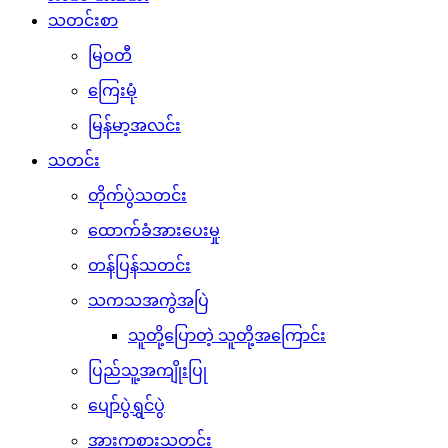
သတင်းစာ
မြဝတီ
ကြေးမုံ
မြန်မာ့အလင်း
သတင်း
တိုက်ပွဲသတင်း
ထောက်ခံအားပေးမှု
တန်ပြန်သတင်း
သကသအကွဲအပြဲ
သူတို့ပြောတဲ့ သူတို့အကြောင်း
ပြည်သူ့အကျိုးပြု
ပျော်ပွဲရွှင်ပွဲ
အားကစားသတင်း