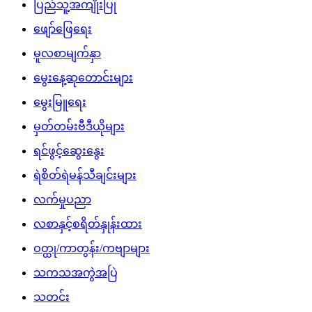
ပြည်သူ့အကျိုးပြု
ဖျော်ဖြေရေး
မူလစာမျက်နှာ
မွေးနေ့ဆုတောင်းများ
မွေးမြူရေး
မှတ်တမ်းဗီဒီယိုများ
ရင်ဖွင့်ဆွေးနွေး
ရဲစိတ်ရဲမန်သီချင်းများ
လက်မှုပညာ
လစာနှင့်စရိတ်နှုန်းထား
ဝတ္ထု/ကာတွန်း/ကဗျာများ
သကသအကွဲအပြဲ
သတင်း