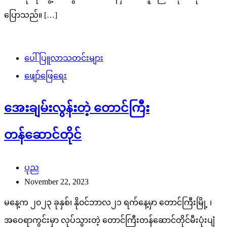
ပြောသည်။ […]
ပေါ်ပြူလာသတင်းများ
ဖျော်ဖြေရေး
အေးချမ်းလွန်းတဲ့ တောင်ကြီး
တန်ဆောင်တိုင်
ပုည
November 22, 2023
မနေ့က ၂၀၂၃ ခုနှစ်၊ နို၀င်ဘာလ၂၁ ရက်နေ့မှာ တောင်ကြီးမြို့ ၊
အဝေရာကွင်းမှာ လုပ်သွားတဲ့ တောင်ကြီးတန်ဆောင်တိုင်မီးပုံးပျံ