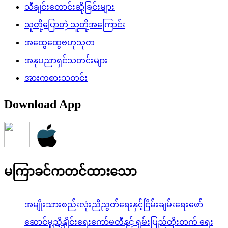
သီချင်းတောင်းဆိုခြင်းများ
သူတို့ပြောတဲ့ သူတို့အကြောင်း
အထွေထွေဗဟုသုတ
အနုပညာရှင်သတင်းများ
အားကစားသတင်း
Download App
မကြာခင်ကတင်ထားသော
အမျိုးသားစည်းလုံးညီညွတ်ရေးနှင့်ငြိမ်းချမ်းရေးဖော်
ဆောင်မှုညှိနှိုင်းရေးကော်မတီနှင့် ရှမ်းပြည်တိုးတက် ရေး