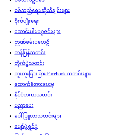
စစ်သည်ရေး/ဆိုသီချင်းများ
စိုက်ပျိုးရေး
ဆောင်းပါး/မဂ္ဂဇင်းများ
ဉာဏ်စမ်းပဟေဠိ
တန်ပြန်သတင်း
တိုက်ပွဲသတင်း
ထူးထူးခြားခြား Facebook သတင်းများ
ထောက်ခံအားပေးမှု
နိုင်ငံတကာသတင်း
ပညာပေး
ပေါ်ပြူလာသတင်းများ
ပျော်ပွဲရွှင်ပွဲ