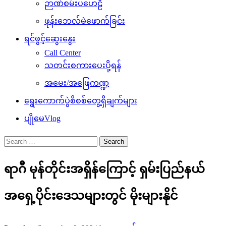
ဉာဏ်စမ်းပဟေဠိ
ဖုန်းဘေလ်မဲဖောက်ခြင်း
ရင်ဖွင့်ဆွေးနွေး
Call Center
သတင်းစကားပေးပို့ရန်
အမေး/အဖြေကဏ္ဍ
ရွေးကောက်ပွဲစိစစ်တွေ့ရှိချက်များ
ပျိုမေVlog
Search
for:
ရာဂီ မုန်တိုင်းအရှိန်ကြောင့် ရှမ်းပြည်နယ်
အရှေ့ပိုင်းဒေသများတွင် မိုးများနိုင်