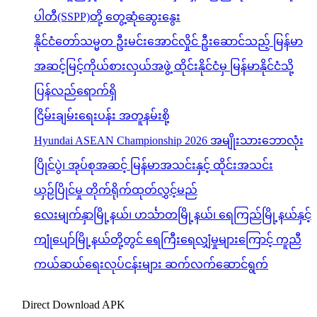
ပါတီ(SSPP)တို့ တွေ့ဆုံဆွေးနွေး
နိုင်ငံတော်သမ္မတ ဦးမင်းအောင်လှိုင် ဦးဆောင်သည့် မြန်မာ
အဆင့်မြင့်ကိုယ်စားလှယ်အဖွဲ့ ထိုင်းနိုင်ငံမှ မြန်မာနိုင်ငံသို့
ပြန်လည်ရောက်ရှိ
ငြိမ်းချမ်းရေးပန်း အတူနမ်းစို့
Hyundai ASEAN Championship 2026 အမျိုးသားဘောလုံး
ပြိုင်ပွဲ၊ အုပ်စုအဆင့် မြန်မာအသင်းနှင့် ထိုင်းအသင်း
ယှဉ်ပြိုင်မှု တိုက်ရိုက်ထုတ်လွှင့်မည်
လေးမျက်နှာမြို့နယ်၊ ဟင်္သာတမြို့နယ်၊ ရေကြည်မြို့နယ်နှင့်
ကျုံပျော်မြို့နယ်တို့တွင် ရေကြီးရေလျှံမှုများကြောင့် ကူညီ
ကယ်ဆယ်ရေးလုပ်ငန်းများ ဆက်လက်ဆောင်ရွက်
Direct Download APK