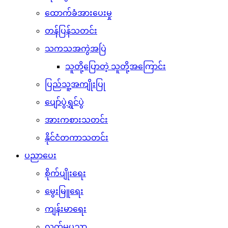
ထောက်ခံအားပေးမှု
တန်ပြန်သတင်း
သကသအကွဲအပြဲ
သူတို့ပြောတဲ့ သူတို့အကြောင်း
ပြည်သူ့အကျိုးပြု
ပျော်ပွဲရွှင်ပွဲ
အားကစားသတင်း
နိုင်ငံတကာသတင်း
ပညာပေး
စိုက်ပျိုးရေး
မွေးမြူရေး
ကျန်းမာရေး
လက်မှုပညာ