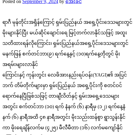
Posted on
September 9, 2024
by
အေးခင်
ရာဂီ မုန်တိုင်းအရှိန်ကြောင့် ရှမ်းပြည်နယ် အရှေ့ပိုင်းဒေသများတွင်
မိုးများနိုင်ပြီး မယ်ဆိုင်ချောင်းရေ မြင့်တက်လာနိုင်သဖြင့် အထူး
သတိထားရန်လိုကြောင်း၊ ရှမ်းပြည်နယ်အရှေ့ပိုင်းဒေသများတွင်
မနက်ဖြန် စက်တင်ဘာ(၉) ရက်နေ့နှင့် (၁၀)ရက်နေ့တိုတွင် မိုး
အရမ်းများလာနိုင်
ကြောင်းနှင့် ကုန်းတွင်း လေဖိအားနည်းရပ်ဝန်း(YAGI)၏ အပြင်
ဘက် တိမ်တိုက်များမှာ ရှမ်းပြည်နယ် အရှေ့ပိုင်းကို စတင်ဝင်
ရောက်နေပြီဖြစ်သဖြင့် တာချီလိတ်နှင့် ရှမ်းအရှေ့ဒေသများ
အတွင်း စက်တင်ဘာ (၁၀) ရက် နံနက် (၆) နာရီမှ (၁၂) ရက်နေ့နံ
နက် (၆) နာရီအထိ ၄၈ နာရီအတွင်း မိုးသည်းထန်စွာ ရွာသွန်းနိုင်
ကာ မိုးရေချိန်လက်မ (၄၂၅) မီလီမီတာ (၁၆) လက်မကျော်နိုင်