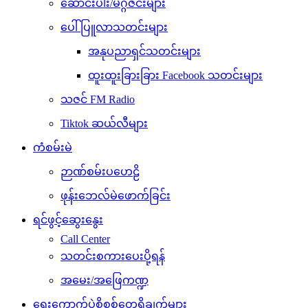
ဆောင်းပါး/မဂ္ဂဇင်းများ
ပေါ်ပြူလာသတင်းများ
အနုပညာရှင်သတင်းများ
ထူးထူးခြားခြား Facebook သတင်းများ
သဇင် FM Radio
Tiktok ဆယ်လီများ
ကံစမ်းမဲ
ဉာဏ်စမ်းပဟေဠိ
ဖုန်းဘေလ်မဲဖောက်ခြင်း
ရင်ဖွင့်ဆွေးနွေး
Call Center
သတင်းစကားပေးပို့ရန်
အမေး/အဖြေကဏ္ဍ
ရွေးကောက်ပွဲစိစစ်တွေ့ရှိချက်များ