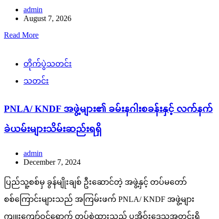
admin
August 7, 2026
Read More
တိုက်ပွဲသတင်း
သတင်း
PNLA/ KNDF အဖွဲ့များ၏ ခမ်းနဂါးစခန်းနှင့် လက်နက်
ခဲယမ်းများသိမ်းဆည်းရရှိ
admin
December 7, 2024
ပြည်သူ့စစ်မှ ခွန်မျိုးချစ် ဦးဆောင်တဲ့ အဖွဲ့နှင့် တပ်မတော်
စစ်ကြောင်းများသည် အကြမ်းဖက် PNLA/ KNDF အဖွဲ့များ
ကျူးကျော်ဝင်ရောက် တပ်စွဲထားသည့် ပအိုဝ်းဒေသအတွင်းရှိ