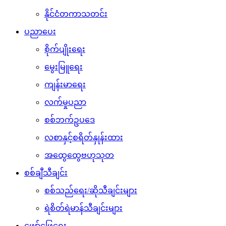
နိုင်ငံတကာသတင်း
ပညာပေး
စိုက်ပျိုးရေး
မွေးမြူရေး
ကျန်းမာရေး
လက်မှုပညာ
စစ်ဘက်ဥပဒေ
လစာနှင့်စရိတ်နှုန်းထား
အထွေထွေဗဟုသုတ
စစ်ချီသီချင်း
စစ်သည်ရေး/ဆိုသီချင်းများ
ရဲစိတ်ရဲမာန်သီချင်းများ
ဖျော်ဖြေရေး