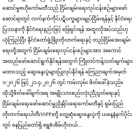
ဆောင်မှုဗဟိုကော်မတီသည် ငြိမ်းချမ်းရေးလုပ်ငန်းစဉ်များဖော်
ဆောင်ရာတွင် လက်နက်ကိုင်ပဋိပက္ခများချုပ်ငြိမ်းရန်နှင့် နိုင်ငံရေး
ပြဿနာကို နိုင်ငံရေးနည်းဖြင့် ဖြေရှင်းရန် အထူးလိုအပ်သည်ဟု
ယုံကြည်ပြီး နိုင်ငံတော်ဖွံ့ဖြိုးတိုးတက်ရေးနှင့် တည်ငြိမ်အေးချမ်း
ရေးတို့အတွက် ငြိမ်းချမ်းရေးလုပ်ငန်းစဉ်များအား အကောင်
အထည်ဖော်ဆောင်ရွက်နိုင်ရန်အတွက် ကြိုတင်ကန့်သတ်ချက်များ
မထားသည့် ဆွေးနွေးပွဲများပြုလုပ်နိုင်ရန် ကြေညာချက်အမှတ်
၁/၂၀၂၆ ဖြင့် ၂၁-၄-၂၀၂၆ တွင် ကမ်းလှမ်း ဖိတ်ခေါ်ခဲ့သည်။
ထိုသို့ဖိတ်ခေါ်ချက်အရ အမျိုးသားစည်းလုံးညီညွတ်ရေးနှင့်
ငြိမ်းချမ်းရေးဖော်ဆောင်မှုညှိနှိုင်းရေးကော်မတီနှင့် ရှမ်းပြည်
တိုးတက်ရေးပါတီ(SSPP)တို့ တွေ့ဆုံဆွေးနွေးပွဲကို ယနေ့နံနက်ပိုင်း
တွင် နေပြည်တော်ရှိ ရွှေစံအိမ်ဟိုတယ်…