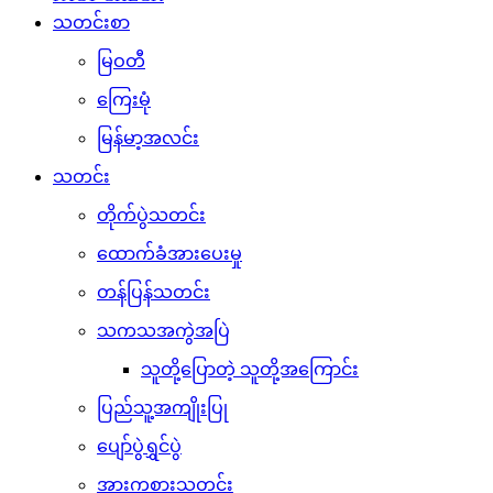
သတင်းစာ
မြဝတီ
ကြေးမုံ
မြန်မာ့အလင်း
သတင်း
တိုက်ပွဲသတင်း
ထောက်ခံအားပေးမှု
တန်ပြန်သတင်း
သကသအကွဲအပြဲ
သူတို့ပြောတဲ့ သူတို့အကြောင်း
ပြည်သူ့အကျိုးပြု
ပျော်ပွဲရွှင်ပွဲ
အားကစားသတင်း