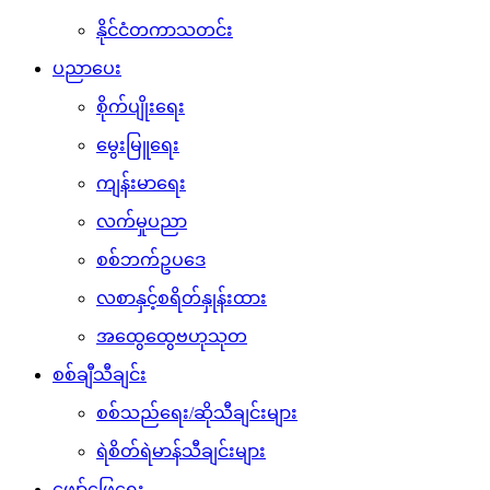
နိုင်ငံတကာသတင်း
ပညာပေး
စိုက်ပျိုးရေး
မွေးမြူရေး
ကျန်းမာရေး
လက်မှုပညာ
စစ်ဘက်ဥပဒေ
လစာနှင့်စရိတ်နှုန်းထား
အထွေထွေဗဟုသုတ
စစ်ချီသီချင်း
စစ်သည်ရေး/ဆိုသီချင်းများ
ရဲစိတ်ရဲမာန်သီချင်းများ
ဖျော်ဖြေရေး