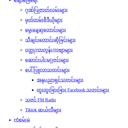
ဂုဏ်ပြုဇာတ်လမ်းများ
မှတ်တမ်းဗီဒီယိုများ
မွေးနေ့ဆုတောင်းများ
သီချင်းတောင်းဆိုခြင်းများ
ဝတ္ထု/ကာတွန်း/ကဗျာများ
ဆောင်းပါး/မဂ္ဂဇင်းများ
ပေါ်ပြူလာသတင်းများ
အနုပညာရှင်သတင်းများ
ထူးထူးခြားခြား Facebook သတင်းများ
သဇင် FM Radio
Tiktok ဆယ်လီများ
ကံစမ်းမဲ