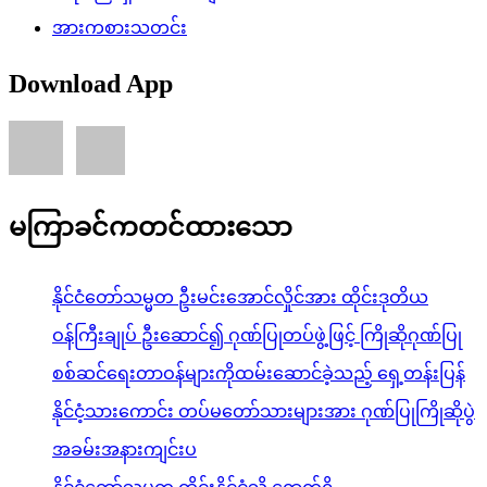
အားကစားသတင်း
Download App
မကြာခင်ကတင်ထားသော
နိုင်ငံတော်သမ္မတ ဦးမင်းအောင်လှိုင်အား ထိုင်းဒုတိယ
ဝန်ကြီးချုပ် ဦးဆောင်၍ ဂုဏ်ပြုတပ်ဖွဲ့ဖြင့် ကြိုဆိုဂုဏ်ပြု
စစ်ဆင်ရေးတာဝန်များကိုထမ်းဆောင်ခဲ့သည့် ရှေ့တန်းပြန်
နိုင်ငံ့သားကောင်း တပ်မတော်သားများအား ဂုဏ်ပြုကြိုဆိုပွဲ
အခမ်းအနားကျင်းပ