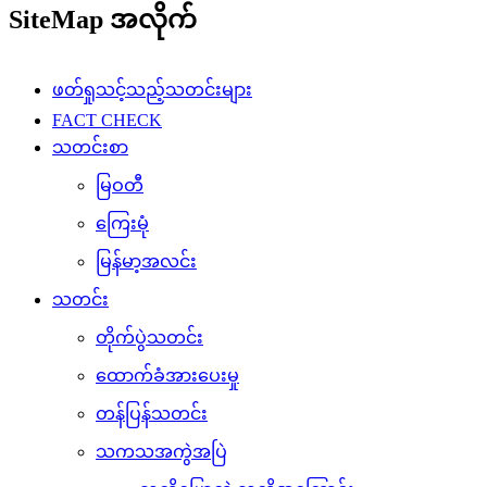
SiteMap အလိုက်
ဖတ်ရှုသင့်သည့်သတင်းများ
FACT CHECK
သတင်းစာ
မြဝတီ
ကြေးမုံ
မြန်မာ့အလင်း
သတင်း
တိုက်ပွဲသတင်း
ထောက်ခံအားပေးမှု
တန်ပြန်သတင်း
သကသအကွဲအပြဲ