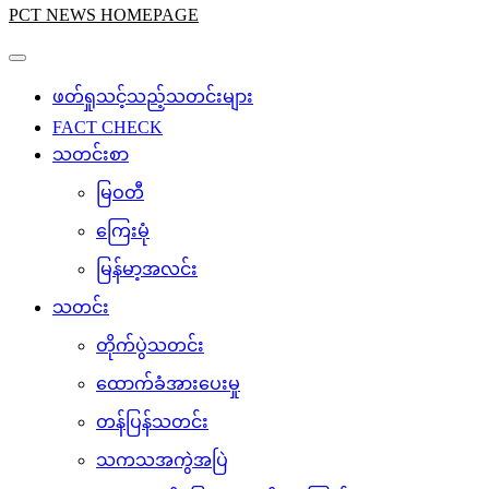
PCT NEWS HOMEPAGE
ဖတ်ရှုသင့်သည့်သတင်းများ
FACT CHECK
သတင်းစာ
မြဝတီ
ကြေးမုံ
မြန်မာ့အလင်း
သတင်း
တိုက်ပွဲသတင်း
ထောက်ခံအားပေးမှု
တန်ပြန်သတင်း
သကသအကွဲအပြဲ