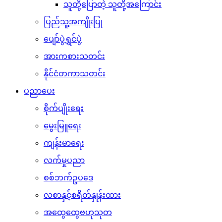
သူတို့ပြောတဲ့ သူတို့အကြောင်း
ပြည်သူ့အကျိုးပြု
ပျော်ပွဲရွှင်ပွဲ
အားကစားသတင်း
နိုင်ငံတကာသတင်း
ပညာပေး
စိုက်ပျိုးရေး
မွေးမြူရေး
ကျန်းမာရေး
လက်မှုပညာ
စစ်ဘက်ဥပဒေ
လစာနှင့်စရိတ်နှုန်းထား
အထွေထွေဗဟုသုတ