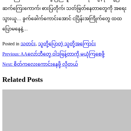
ဆက်ကြေးကောက်၊ ဓားပြတိုက်၊ သတ်ဖြတ်နေတာတွေကို အရေး
သွားယူ… ခွက်ခေါက်ကောင်းအောင် ငပြိန်းအကြိုက်တွေ ထထ
ပြောမနေနဲ့…
Posted in
သတင်း
,
သူတို့ပြောတဲ့ သူတို့အကြောင်း
Post
Previous:
AA‌လော်ဘီတွေ ဝါဒဖြန့်တာကို မယုံကြစေဖို့
navigation
Next:
စိတ်ကလေးကောင်းနေဖို့ လိုတယ်
Related Posts