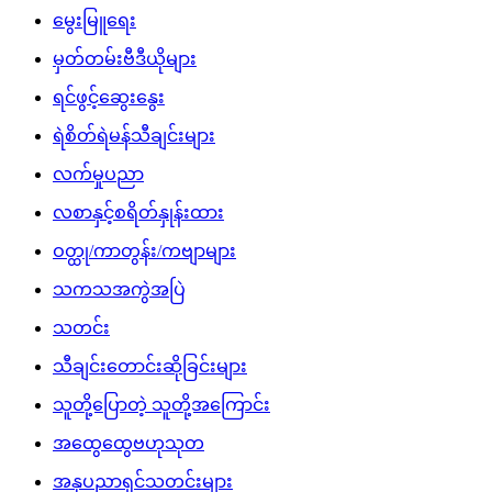
မွေးမြူရေး
မှတ်တမ်းဗီဒီယိုများ
ရင်ဖွင့်ဆွေးနွေး
ရဲစိတ်ရဲမန်သီချင်းများ
လက်မှုပညာ
လစာနှင့်စရိတ်နှုန်းထား
ဝတ္ထု/ကာတွန်း/ကဗျာများ
သကသအကွဲအပြဲ
သတင်း
သီချင်းတောင်းဆိုခြင်းများ
သူတို့ပြောတဲ့ သူတို့အကြောင်း
အထွေထွေဗဟုသုတ
အနုပညာရှင်သတင်းများ