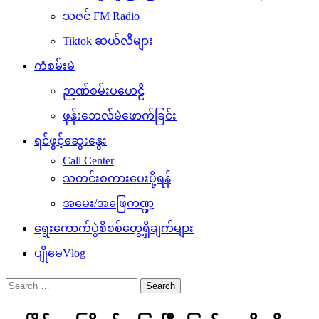
သဇင် FM Radio
Tiktok ဆယ်လီများ
ကံစမ်းမဲ
ဉာဏ်စမ်းပဟေဠိ
ဖုန်းဘေလ်မဲဖောက်ခြင်း
ရင်ဖွင့်ဆွေးနွေး
Call Center
သတင်းစကားပေးပို့ရန်
အမေး/အဖြေကဏ္ဍ
ရွေးကောက်ပွဲစိစစ်တွေ့ရှိချက်များ
ပျိုမေVlog
Search
for: