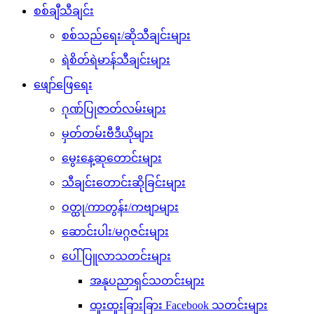
စစ်ချီသီချင်း
စစ်သည်ရေး/ဆိုသီချင်းများ
ရဲစိတ်ရဲမာန်သီချင်းများ
ဖျော်ဖြေရေး
ဂုဏ်ပြုဇာတ်လမ်းများ
မှတ်တမ်းဗီဒီယိုများ
မွေးနေ့ဆုတောင်းများ
သီချင်းတောင်းဆိုခြင်းများ
ဝတ္ထု/ကာတွန်း/ကဗျာများ
ဆောင်းပါး/မဂ္ဂဇင်းများ
ပေါ်ပြူလာသတင်းများ
အနုပညာရှင်သတင်းများ
ထူးထူးခြားခြား Facebook သတင်းများ