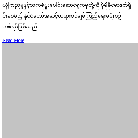
ယုံကြည်မှုနှင့်ဘက်စုံပူးပေါင်းဆောင်ရွက်မှုတို့ကို ပိုမိုခိုင်မာနက်ရှိ
င်းစေမည့် နိုင်ငံတော်အဆင့်တရားဝင်ချစ်ကြည်ရေးခရီးစဉ်
တစ်ရပ်ဖြစ်သည်။
Read More