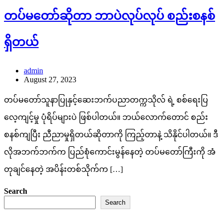
တပ်မတော်ဆိုတာ ဘာပဲလုပ်လုပ် စည်းစနစ်
ရှိတယ်
admin
August 27, 2023
တပ်မတော်သူနာပြုနှင့်ဆေးဘက်ပညာတက္ကသိုလ် ရဲ့ စစ်ရေးပြ
လေ့ကျင့်မှု ပုံရိပ်များပဲ ဖြစ်ပါတယ်။ ဘယ်လောက်တောင် စည်း
စနစ်ကျပြီး ညီညာမှုရှိတယ်ဆိုတာကို ကြည့်တာနဲ့ သိနိုင်ပါတယ်။ ဒီ
လိုအဘက်ဘက်က ပြည်စုံကောင်းမွန်နေတဲ့ တပ်မတော်ကြီးကို အံ
တုချင်နေတဲ့ အပိန်းတစ်သိုက်က […]
Search
Search