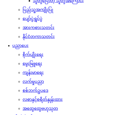
သူတို့ပြောတဲ့ သူတို့အကြောင်း
ပြည်သူ့အကျိုးပြု
ပျော်ပွဲရွှင်ပွဲ
အားကစားသတင်း
နိုင်ငံတကာသတင်း
ပညာပေး
စိုက်ပျိုးရေး
မွေးမြူရေး
ကျန်းမာရေး
လက်မှုပညာ
စစ်ဘက်ဥပဒေ
လစာနှင့်စရိတ်နှုန်းထား
အထွေထွေဗဟုသုတ