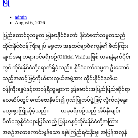
ပြု
admin
August 6, 2026
ပြည်ထောင်စုသမ္မတမြန်မာနိုင်ငံတော်၊ နိုင်ငံတော်သမ္မတသည်
ထိုင်းနိုင်ငံဝန်ကြီးချုပ် မစ္စတာ အနုထင်ချာဝီရကွန်၏ ဖိတ်ကြား
ချက်အရ တရားဝင်ခရီးစဉ်(Official Visit)အဖြစ် ယနေ့နံနက်ပိုင်း
တွင် ထိုင်းနိုင်ငံသို့ရောက်ရှိခဲ့သည်။ နိုင်ငံတော်သမ္မတ ဦးဆောင်
သည့်အဆင့်မြင့်ကိုယ်စားလှယ်အဖွဲ့အား ထိုင်းနိုင်ငံဒုတိယ
ဝန်ကြီးချုပ်နှင့်တာဝန်ရှိသူများက ဒွန်မောင်းအပြည်ပြည်ဆိုင်ရာ
လေဆိပ်တွင် ကော်ဇောနီခင်း၍ ဂုဏ်ပြုတပ်ဖွဲ့ဖြင့် လှိုက်လှဲနွေး
ထွေးစွာကြိုဆိုခဲ့သည်။ ယခုခရီးစဉ်သည် အိမ်နီးချင်း
မိတ်ဆွေနိုင်ငံများဖြစ်သည့် မြန်မာနှင့်ထိုင်းနိုင်ငံတို့အကြား
အစဉ်အလာကောင်းမွန်သော ချစ်ကြည်ရင်းနှီးမှု၊ အပြန်အလှန်