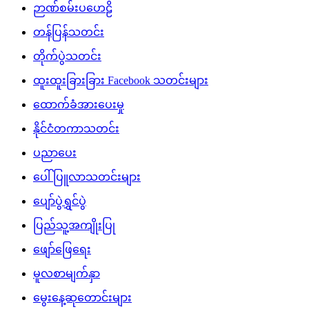
ဉာဏ်စမ်းပဟေဠိ
တန်ပြန်သတင်း
တိုက်ပွဲသတင်း
ထူးထူးခြားခြား Facebook သတင်းများ
ထောက်ခံအားပေးမှု
နိုင်ငံတကာသတင်း
ပညာပေး
ပေါ်ပြူလာသတင်းများ
ပျော်ပွဲရွှင်ပွဲ
ပြည်သူ့အကျိုးပြု
ဖျော်ဖြေရေး
မူလစာမျက်နှာ
မွေးနေ့ဆုတောင်းများ