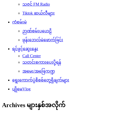
သဇင် FM Radio
Tiktok ဆယ်လီများ
ကံစမ်းမဲ
ဉာဏ်စမ်းပဟေဠိ
ဖုန်းဘေလ်မဲဖောက်ခြင်း
ရင်ဖွင့်ဆွေးနွေး
Call Center
သတင်းစကားပေးပို့ရန်
အမေး/အဖြေကဏ္ဍ
ရွေးကောက်ပွဲစိစစ်တွေ့ရှိချက်များ
ပျိုမေVlog
Archives များနှစ်အလိုက်