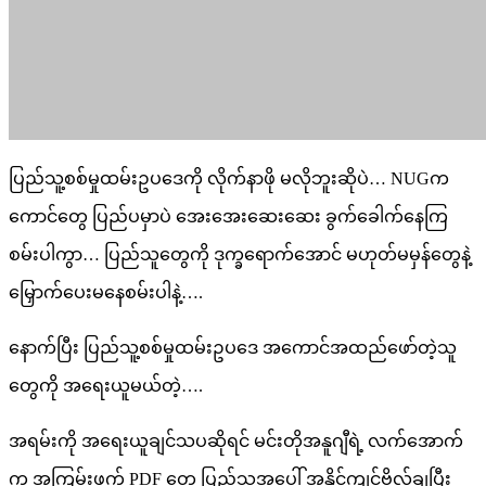
ပြည်သူ့စစ်မှုထမ်းဥပဒေကို လိုက်နာဖို မလိုဘူးဆိုပဲ… NUGက
ကောင်တွေ ပြည်ပမှာပဲ အေးအေးဆေးဆေး ခွက်ခေါက်နေကြ
စမ်းပါကွာ… ပြည်သူတွေကို ဒုက္ခရောက်အောင် မဟုတ်မမှန်တွေနဲ့
မြှောက်ပေးမနေစမ်းပါနဲ့….
နောက်ပြီး ပြည်သူ့စစ်မှုထမ်းဥပဒေ အကောင်အထည်ဖော်တဲ့သူ
တွေကို အရေးယူမယ်တဲ့….
အရမ်းကို အရေးယူချင်သပဆိုရင် မင်းတိုအနူဂျီရဲ့ လက်အောက်
က အကြမ်းဖက် PDF တွေ ပြည်သူအပေါ် အနိုင်ကျင့်ဗိုလ်ချပြီး