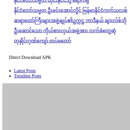
နိုင်ငံတော်သမ္မတ ထိုင်းနိုင်ငံသို့ ရောက်ရှိ
နိုင်ငံတော်သမ္မတ ဦးမင်းအောင်လှိုင် မြန်မာနိုင်ငံကက်သလစ်
ဆရာတော်ကြီးများအဖွဲ့ချုပ်၏ဥက္ကဋ္ဌ ကာဒီနယ် ချားလ်စ်ဘို
ဦးဆောင်သော ကိုယ်စားလှယ်အဖွဲ့အား လက်ခံတွေ့ဆုံ
တုနှိုင်းဂုဏ်ကျော် တပ်မတော်
Direct Download APK
Latest Posts
Trending Posts