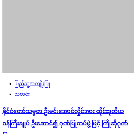
ပြည်သူ့အကျိုးပြု
သတင်း
နိုင်ငံတော်သမ္မတ ဦးမင်းအောင်လှိုင်အား ထိုင်းဒုတိယ
ဝန်ကြီးချုပ် ဦးဆောင်၍ ဂုဏ်ပြုတပ်ဖွဲ့ဖြင့် ကြိုဆိုဂုဏ်