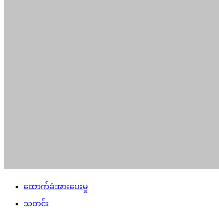
ထောက်ခံအားပေးမှု
သတင်း