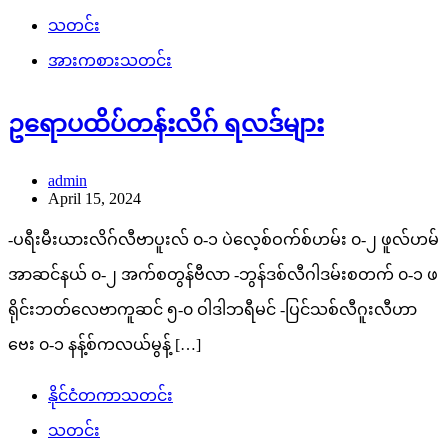
သတင်း
အားကစားသတင်း
ဥရောပထိပ်တန်းလိဂ် ရလဒ်များ
admin
April 15, 2024
-ပရီးမီးယားလိဂ်လီဗာပူးလ် ၀-၁ ပဲလေ့စ်ဝက်စ်ဟမ်း ၀-၂ ဖူလ်ဟမ်
အာဆင်နယ် ၀-၂ အက်စတွန်ဗီလာ -ဘွန်ဒစ်လီဂါဒမ်းစတက် ၀-၁ ဖ
ရိုင်းဘတ်လေဗာကူဆင် ၅-၀ ဝါဒါဘရီမင် -ပြင်သစ်လီဂူးလီဟာ
ဗေး ၀-၁ နန့်စ်ကလယ်မွန့် […]
နိုင်ငံတကာသတင်း
သတင်း