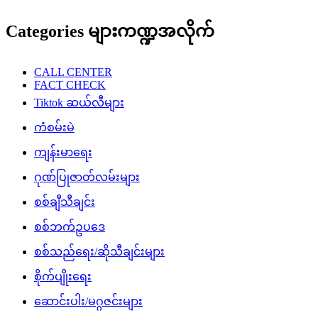
Categories များကဏ္ဍအလိုက်
CALL CENTER
FACT CHECK
Tiktok ဆယ်လီများ
ကံစမ်းမဲ
ကျန်းမာရေး
ဂုဏ်ပြုဇာတ်လမ်းများ
စစ်ချီသီချင်း
စစ်ဘက်ဥပဒေ
စစ်သည်ရေး/ဆိုသီချင်းများ
စိုက်ပျိုးရေး
ဆောင်းပါး/မဂ္ဂဇင်းများ