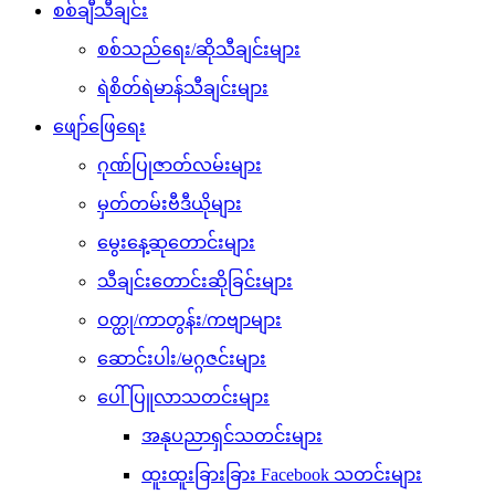
စစ်ချီသီချင်း
စစ်သည်ရေး/ဆိုသီချင်းများ
ရဲစိတ်ရဲမာန်သီချင်းများ
ဖျော်ဖြေရေး
ဂုဏ်ပြုဇာတ်လမ်းများ
မှတ်တမ်းဗီဒီယိုများ
မွေးနေ့ဆုတောင်းများ
သီချင်းတောင်းဆိုခြင်းများ
ဝတ္ထု/ကာတွန်း/ကဗျာများ
ဆောင်းပါး/မဂ္ဂဇင်းများ
ပေါ်ပြူလာသတင်းများ
အနုပညာရှင်သတင်းများ
ထူးထူးခြားခြား Facebook သတင်းများ