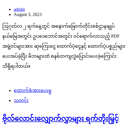
admin
August 3, 2023
ဩဂုတ်လ ၂ ရက်နေ့တွင် အနောက်မြောက်တိုင်းစစ်ဌာနချုပ်
နယ်မြေအတွင်း ဥပဒေဘောင်အတွင်း ဝင်ရောက်လာသည့် PDF
အဖွဲ့ဝင်များအား ဆုကြေးငွေ ထောက်ပံ့ငွေနှင့် ထောက်ပံ့ပစ္စည်များ
ပေးအပ်ခဲ့ပြီး မိဘများထံ စနစ်တကျလွှဲပြောင်းပေးခဲ့ကြောင်း
သိရှိရပါတယ်။
ထောက်ခံအားပေးမှု
သတင်း
ဗိုလ်လောင်းလျှောက်လွှာများ ရက်တိုးမြှင့်