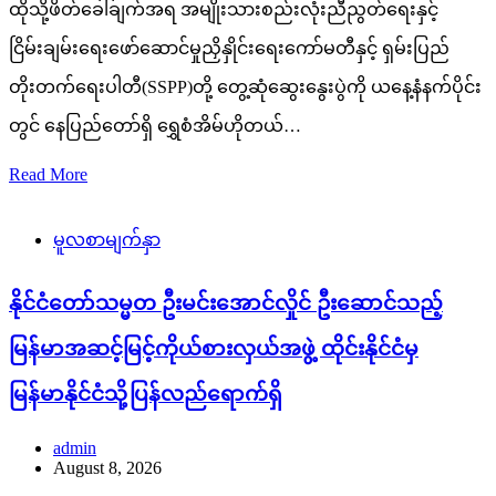
ထိုသို့ဖိတ်ခေါ်ချက်အရ အမျိုးသားစည်းလုံးညီညွတ်ရေးနှင့်
ငြိမ်းချမ်းရေးဖော်ဆောင်မှုညှိနှိုင်းရေးကော်မတီနှင့် ရှမ်းပြည်
တိုးတက်ရေးပါတီ(SSPP)တို့ တွေ့ဆုံဆွေးနွေးပွဲကို ယနေ့နံနက်ပိုင်း
တွင် နေပြည်တော်ရှိ ရွှေစံအိမ်ဟိုတယ်…
Read More
မူလစာမျက်နှာ
နိုင်ငံတော်သမ္မတ ဦးမင်းအောင်လှိုင် ဦးဆောင်သည့်
မြန်မာအဆင့်မြင့်ကိုယ်စားလှယ်အဖွဲ့ ထိုင်းနိုင်ငံမှ
မြန်မာနိုင်ငံသို့ပြန်လည်ရောက်ရှိ
admin
August 8, 2026