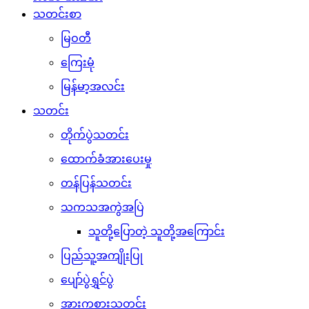
သတင်းစာ
မြဝတီ
ကြေးမုံ
မြန်မာ့အလင်း
သတင်း
တိုက်ပွဲသတင်း
ထောက်ခံအားပေးမှု
တန်ပြန်သတင်း
သကသအကွဲအပြဲ
သူတို့ပြောတဲ့ သူတို့အကြောင်း
ပြည်သူ့အကျိုးပြု
ပျော်ပွဲရွှင်ပွဲ
အားကစားသတင်း