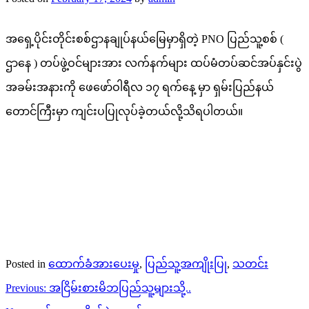
အရှေ့ပိုင်းတိုင်းစစ်ဌာနချုပ်နယ်မြေမှာရှိတဲ့ PNO ပြည်သူ့စစ် (
ဌာနေ ) တပ်ဖွဲ့ဝင်များအား လက်နက်များ ထပ်မံတပ်ဆင်အပ်နှင်းပွဲ
အခမ်းအနားကို ဖေဖော်ဝါရီလ ၁၇ ရက်နေ့ မှာ ရှမ်းပြည်နယ်
တောင်ကြီးမှာ ကျင်းပပြုလုပ်ခဲ့တယ်လို့သိရပါတယ်။
Posted in
ထောက်ခံအားပေးမှု
,
ပြည်သူ့အကျိုးပြု
,
သတင်း
Post
Previous:
အငြိမ်းစားမိဘပြည်သူ့များသို့..
navigation