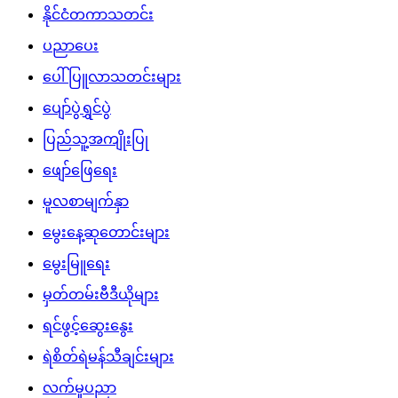
နိုင်ငံတကာသတင်း
ပညာပေး
ပေါ်ပြူလာသတင်းများ
ပျော်ပွဲရွှင်ပွဲ
ပြည်သူ့အကျိုးပြု
ဖျော်ဖြေရေး
မူလစာမျက်နှာ
မွေးနေ့ဆုတောင်းများ
မွေးမြူရေး
မှတ်တမ်းဗီဒီယိုများ
ရင်ဖွင့်ဆွေးနွေး
ရဲစိတ်ရဲမန်သီချင်းများ
လက်မှုပညာ