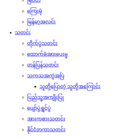
မြဝတီ
ကြေးမုံ
မြန်မာ့အလင်း
သတင်း
တိုက်ပွဲသတင်း
ထောက်ခံအားပေးမှု
တန်ပြန်သတင်း
သကသအကွဲအပြဲ
သူတို့ပြောတဲ့ သူတို့အကြောင်း
ပြည်သူ့အကျိုးပြု
ပျော်ပွဲရွှင်ပွဲ
အားကစားသတင်း
နိုင်ငံတကာသတင်း