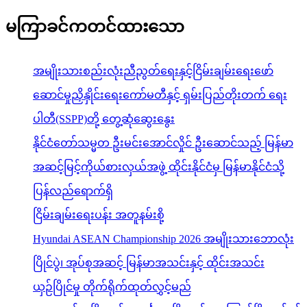
မကြာခင်ကတင်ထားသော
အမျိုးသားစည်းလုံးညီညွတ်ရေးနှင့်ငြိမ်းချမ်းရေးဖော်
ဆောင်မှုညှိနှိုင်းရေးကော်မတီနှင့် ရှမ်းပြည်တိုးတက် ရေး
ပါတီ(SSPP)တို့ တွေ့ဆုံဆွေးနွေး
နိုင်ငံတော်သမ္မတ ဦးမင်းအောင်လှိုင် ဦးဆောင်သည့် မြန်မာ
အဆင့်မြင့်ကိုယ်စားလှယ်အဖွဲ့ ထိုင်းနိုင်ငံမှ မြန်မာနိုင်ငံသို့
ပြန်လည်ရောက်ရှိ
ငြိမ်းချမ်းရေးပန်း အတူနမ်းစို့
Hyundai ASEAN Championship 2026 အမျိုးသားဘောလုံး
ပြိုင်ပွဲ၊ အုပ်စုအဆင့် မြန်မာအသင်းနှင့် ထိုင်းအသင်း
ယှဉ်ပြိုင်မှု တိုက်ရိုက်ထုတ်လွှင့်မည်