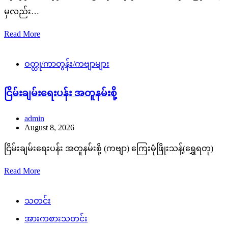
မှလည်း…
Read More
ဝတ္ထု/ကာတွန်း/ကဗျာများ
ငြိမ်းချမ်းရေးပန်း အတူနမ်းစို့
admin
August 8, 2026
ငြိမ်းချမ်းရေးပန်း အတူနမ်းစို့ (ကဗျာ) ကြေးမုံဖြိုးသန့်(ရွှေရတု)
Read More
သတင်း
အားကစားသတင်း