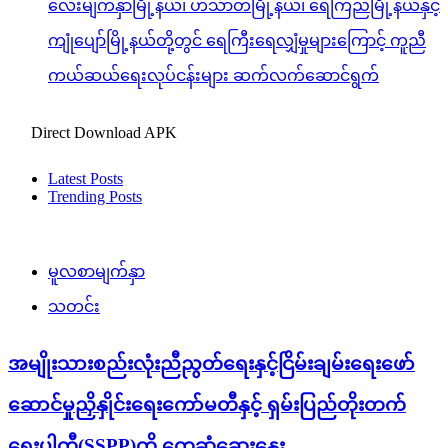
လေးမျက်နှာမြို့နယ်၊ ဟင်္သာတမြို့နယ်၊ ရေကြည်မြို့နယ်နှင့်
ကျုံပျော်မြို့နယ်တို့တွင် ရေကြီးရေလျှံမှုများကြောင့် ကူညီ
ကယ်ဆယ်ရေးလုပ်ငန်းများ ဆက်လက်ဆောင်ရွက်
Direct Download APK
Latest Posts
Trending Posts
မူလစာမျက်နှာ
သတင်း
အမျိုးသားစည်းလုံးညီညွတ်ရေးနှင့်ငြိမ်းချမ်းရေးဖော်
ဆောင်မှုညှိနှိုင်းရေးကော်မတီနှင့် ရှမ်းပြည်တိုးတက်
ရေးပါတီ(SSPP)တို့ တွေ့ဆုံဆွေးနွေး