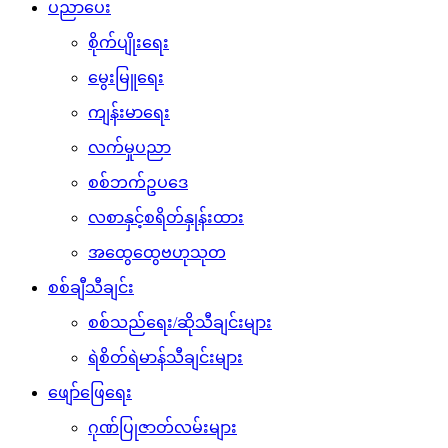
ပညာပေး
စိုက်ပျိုးရေး
မွေးမြူရေး
ကျန်းမာရေး
လက်မှုပညာ
စစ်ဘက်ဥပဒေ
လစာနှင့်စရိတ်နှုန်းထား
အထွေထွေဗဟုသုတ
စစ်ချီသီချင်း
စစ်သည်ရေး/ဆိုသီချင်းများ
ရဲစိတ်ရဲမာန်သီချင်းများ
ဖျော်ဖြေရေး
ဂုဏ်ပြုဇာတ်လမ်းများ