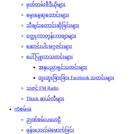
မှတ်တမ်းဗီဒီယိုများ
မွေးနေ့ဆုတောင်းများ
သီချင်းတောင်းဆိုခြင်းများ
ဝတ္ထု/ကာတွန်း/ကဗျာများ
ဆောင်းပါး/မဂ္ဂဇင်းများ
ပေါ်ပြူလာသတင်းများ
အနုပညာရှင်သတင်းများ
ထူးထူးခြားခြား Facebook သတင်းများ
သဇင် FM Radio
Tiktok ဆယ်လီများ
ကံစမ်းမဲ
ဉာဏ်စမ်းပဟေဠိ
ဖုန်းဘေလ်မဲဖောက်ခြင်း