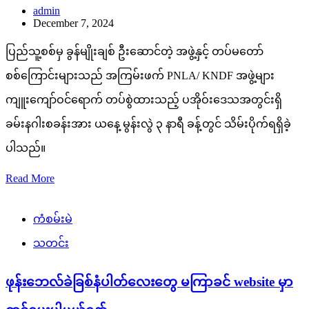
admin
December 7, 2024
ပြည်သူ့စစ်မှ ခွန်မျိုးချစ် ဦးဆောင်တဲ့ အဖွဲ့နှင့် တပ်မတော်
စစ်ကြောင်းများသည် အကြမ်းဖက် PNLA/ KNDF အဖွဲ့များ
ကျူးကျော်ဝင်ရောက် တပ်စွဲထားသည့် ပအိုဝ်းဒေသအတွင်းရှိ
ခမ်းနဂါးစခန်းအား ယနေ့ မွန်းလွဲ ၃ နာရီ ခန့်တွင် သိမ်းပိုက်ရရှိခဲ့
ပါသည်။
Read More
ကံစမ်းမဲ
သတင်း
ဖုန်းဘေလ်ခဲခြစ်နံပါတ်လေးတွေ မကြာခင် website မှာ