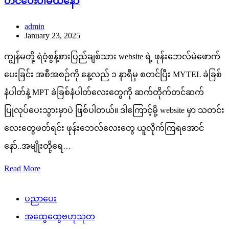
တင်ပေးပါမယ်နော်
admin
January 23, 2025
ကျွန်မတို့ ရဲဝံ့စွန့်စားပြည်ချစ်သား website ရဲ့ ဖုန်းဘေလ်မဲဖောက်
ပေးခြင်း အစီအစဉ်ကို နေ့လည် ၁ နာရီမှ စတင်ပြီး MYTEL ခဲခြစ်
နံပါတ်နဲ့ MPT ခဲခြစ်နံပါတ်လေးတွေကို ဆက်တိုက်တင်ဆက်
ပြုလုပ်ပေးသွားမှာပဲ ဖြစ်ပါတယ်။ ဒါကြောင့်မို့ website မှာ သတင်း
လေးတွေဖတ်ရင်း ဖုန်းဘေလ်လေးတွေ ယူလိုက်ကြရအောင်
နော်..အမျိုးတို့ရေ…
Read More
ပညာပေး
အထွေထွေဗဟုသုတ