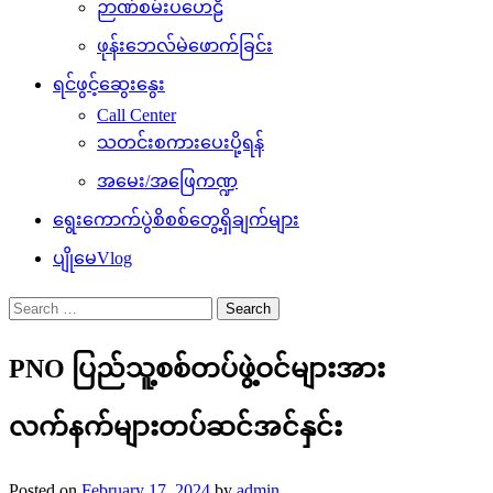
ဉာဏ်စမ်းပဟေဠိ
ဖုန်းဘေလ်မဲဖောက်ခြင်း
ရင်ဖွင့်ဆွေးနွေး
Call Center
သတင်းစကားပေးပို့ရန်
အမေး/အဖြေကဏ္ဍ
ရွေးကောက်ပွဲစိစစ်တွေ့ရှိချက်များ
ပျိုမေVlog
Search
for:
PNO ပြည်သူ့စစ်တပ်ဖွဲ့ဝင်များအား
လက်နက်များတပ်ဆင်အင်နှင်း
Posted on
February 17, 2024
by
admin