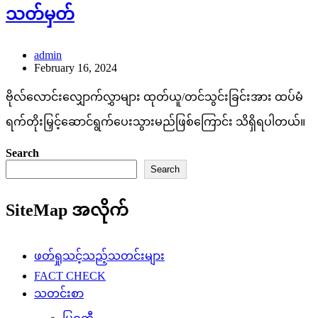
သတ်မှတ်
admin
February 16, 2024
ဗိုလ်လောင်းလျှောက်လွှာများ ထုတ်ယူ/တင်သွင်းခြင်းအား ထပ်မံ
ရက်တိုးမြှင့်ဆောင်ရွက်ပေးသွားမည်ဖြစ်ကြောင်း သိရှိရပါတယ်။
Search
Search
SiteMap အလိုက်
ဖတ်ရှုသင့်သည့်သတင်းများ
FACT CHECK
သတင်းစာ