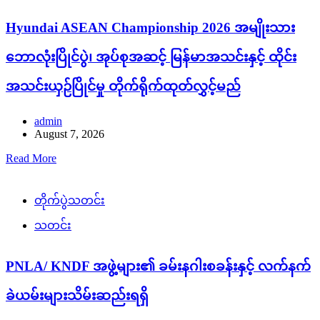
Hyundai ASEAN Championship 2026 အမျိုးသား
ဘောလုံးပြိုင်ပွဲ၊ အုပ်စုအဆင့် မြန်မာအသင်းနှင့် ထိုင်း
အသင်းယှဉ်ပြိုင်မှု တိုက်ရိုက်ထုတ်လွှင့်မည်
admin
August 7, 2026
Read More
တိုက်ပွဲသတင်း
သတင်း
PNLA/ KNDF အဖွဲ့များ၏ ခမ်းနဂါးစခန်းနှင့် လက်နက်
ခဲယမ်းများသိမ်းဆည်းရရှိ