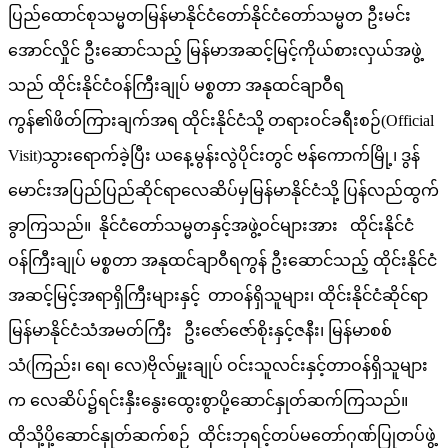
ပြည်ထောင်စုသမ္မတမြန်မာနိုင်ငံတော်နိုင်ငံတော်သမ္မတ ဦးမင်း
အောင်လှိုင် ဦးဆောင်သည့် မြန်မာအဆင့်မြင့်ကိုယ်စားလှယ်အဖွဲ့
သည် ထိုင်းနိုင်ငံဝန်ကြီးချုပ် မစ္စတာ အနုထင်ချာဝီရ
ကွန်၏ဖိတ်ကြားချက်အရ ထိုင်းနိုင်ငံသို့ တရားဝင်ခရီးစဉ်(Official
Visit)သွားရောက်ခဲ့ပြီး ယနေ့မွန်းလွဲပိုင်းတွင် ဗန်ကောက်မြို့၊ ဒွန်
မောင်းအပြည်ပြည်ဆိုင်ရာလေဆိပ်မှမြန်မာနိုင်ငံသို့ ပြန်လည်ထွက်
ခွာကြသည်။ နိုင်ငံတော်သမ္မတနှင့်အဖွဲ့ဝင်များအား ထိုင်းနိုင်ငံ
ဝန်ကြီးချုပ် မစ္စတာ အနုထင်ချာဝီရကွန် ဦးဆောင်သည့် ထိုင်းနိုင်ငံ
အဆင့်မြင့်အရာရှိကြီးများနှင့် တာဝန်ရှိသူများ၊ ထိုင်းနိုင်ငံဆိုင်ရာ
မြန်မာနိုင်ငံသံအမတ်ကြီး ဦးဇော်ဇော်စိုးနှင့်ဇနီး၊ မြန်မာစစ်
သံ(ကြည်း၊ ရေ၊ လေ)ဗိုလ်မှူးချုပ် ဝင်းသူလင်းနှင့်တာဝန်ရှိသူများ
က လေဆိပ်၌ရင်းနှီးနွေးထွေးစွာပို့ဆောင်နှုတ်ဆက်ကြသည်။
ထိုသို့ပို့ဆောင်နှုတ်ဆက်စဉ် ထိုင်းဘုရင့်တပ်မတော်ဂုဏ်ပြုတပ်ဖွဲ့