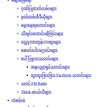
ဂုဏ်ပြုဇာတ်လမ်းများ
မှတ်တမ်းဗီဒီယိုများ
မွေးနေ့ဆုတောင်းများ
သီချင်းတောင်းဆိုခြင်းများ
ဝတ္ထု/ကာတွန်း/ကဗျာများ
ဆောင်းပါး/မဂ္ဂဇင်းများ
ပေါ်ပြူလာသတင်းများ
အနုပညာရှင်သတင်းများ
ထူးထူးခြားခြား Facebook သတင်းများ
သဇင် FM Radio
Tiktok ဆယ်လီများ
ကံစမ်းမဲ