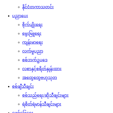
နိုင်ငံတကာသတင်း
ပညာပေး
စိုက်ပျိုးရေး
မွေးမြူရေး
ကျန်းမာရေး
လက်မှုပညာ
စစ်ဘက်ဥပဒေ
လစာနှင့်စရိတ်နှုန်းထား
အထွေထွေဗဟုသုတ
စစ်ချီသီချင်း
စစ်သည်ရေး/ဆိုသီချင်းများ
ရဲစိတ်ရဲမာန်သီချင်းများ
ဖျော်ဖြေရေး