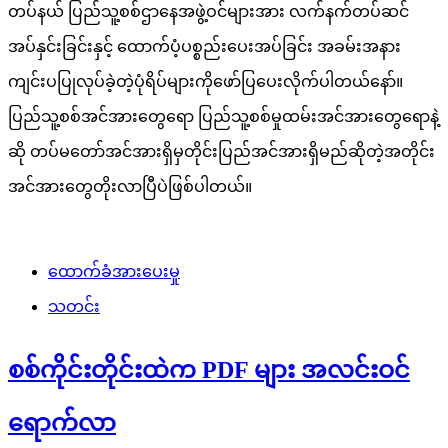
တပ်နယ် ပြည်သူ့စစ်ဌာနေအဖွဲ့ဝင်များအား လက်နက်တပ်ဆင်
အပ်နှင်းခြင်းနှင့် ထောက်ပံ့ပစ္စည်းပေးအပ်ခြင်း အခမ်းအနား
ကျင်းပပြုလုပ်ခဲ့တဲ့ပုံရိပ်များကိုဖော်ပြပေးလိုက်ပါတယ်နော်။
ပြည်သူ့စစ်အင်အားတွေရော ပြည်သူ့စစ်မှုထမ်းအင်အားတွေရောနဲ့
ဆို တပ်မတော်အင်အားရှိမှတိုင်းပြည်အင်အားရှိမည်ဆိုတဲ့အတိုင်း
အင်အားတွေတိုးလာပြီပဲဖြစ်ပါတယ်။
ထောက်ခံအားပေးမှု
သတင်း
စစ်ကိုင်းတိုင်းထဲက PDF များ အလင်းဝင်
ရောက်လာ