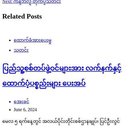
Next:
ကန့်ဘလူ တိုက်ပွဲသတင်း
Related Posts
ထောက်ခံအားပေးမှု
သတင်း
ပြည်သူ့စစ်တပ်ဖွဲ့ဝင်များအား လက်နက်နှင့်
ထောက်ပံ့ပစ္စည်းများ ပေးအပ်
အေးခင်
June 6, 2024
မေလ ၅ ရက်နေ့တွင် အလယ်ပိုင်းတိုင်းစစ်ဌာနချုပ်၊ ပြင်ဦးလွင်