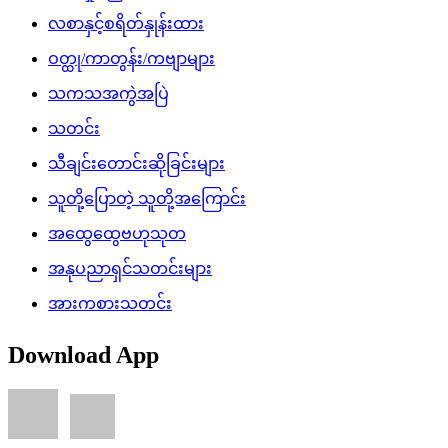
လစာနှင့်စရိတ်နှုန်းထား
ဝတ္ထု/ကာတွန်း/ကဗျာများ
သကသအကွဲအပြဲ
သတင်း
သီချင်းတောင်းဆိုခြင်းများ
သူတို့ပြောတဲ့ သူတို့အကြောင်း
အထွေထွေဗဟုသုတ
အနုပညာရှင်သတင်းများ
အားကစားသတင်း
Download App