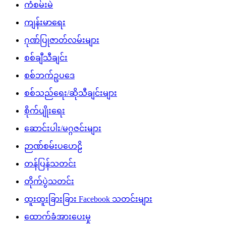
ကံစမ်းမဲ
ကျန်းမာရေး
ဂုဏ်ပြုဇာတ်လမ်းများ
စစ်ချီသီချင်း
စစ်ဘက်ဥပဒေ
စစ်သည်ရေး/ဆိုသီချင်းများ
စိုက်ပျိုးရေး
ဆောင်းပါး/မဂ္ဂဇင်းများ
ဉာဏ်စမ်းပဟေဠိ
တန်ပြန်သတင်း
တိုက်ပွဲသတင်း
ထူးထူးခြားခြား Facebook သတင်းများ
ထောက်ခံအားပေးမှု