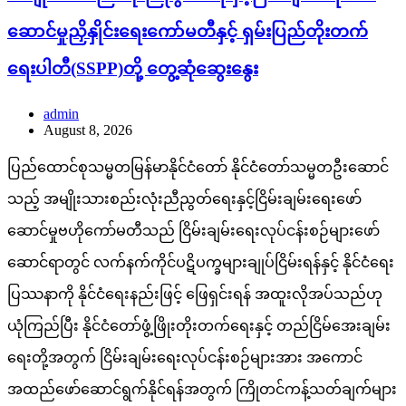
ဆောင်မှုညှိနှိုင်းရေးကော်မတီနှင့် ရှမ်းပြည်တိုးတက်
ရေးပါတီ(SSPP)တို့ တွေ့ဆုံဆွေးနွေး
admin
August 8, 2026
ပြည်ထောင်စုသမ္မတမြန်မာနိုင်ငံတော် နိုင်ငံတော်သမ္မတဦးဆောင်
သည့် အမျိုးသားစည်းလုံးညီညွတ်ရေးနှင့်ငြိမ်းချမ်းရေးဖော်
ဆောင်မှုဗဟိုကော်မတီသည် ငြိမ်းချမ်းရေးလုပ်ငန်းစဉ်များဖော်
ဆောင်ရာတွင် လက်နက်ကိုင်ပဋိပက္ခများချုပ်ငြိမ်းရန်နှင့် နိုင်ငံရေး
ပြဿနာကို နိုင်ငံရေးနည်းဖြင့် ဖြေရှင်းရန် အထူးလိုအပ်သည်ဟု
ယုံကြည်ပြီး နိုင်ငံတော်ဖွံ့ဖြိုးတိုးတက်ရေးနှင့် တည်ငြိမ်အေးချမ်း
ရေးတို့အတွက် ငြိမ်းချမ်းရေးလုပ်ငန်းစဉ်များအား အကောင်
အထည်ဖော်ဆောင်ရွက်နိုင်ရန်အတွက် ကြိုတင်ကန့်သတ်ချက်များ