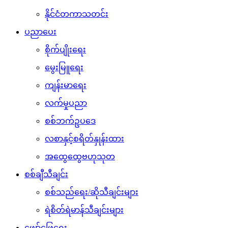
နိုင်ငံတကာသတင်း
ပညာပေး
စိုက်ပျိုးရေး
မွေးမြူရေး
ကျန်းမာရေး
လက်မှုပညာ
စစ်ဘက်ဥပဒေ
လစာနှင့်စရိတ်နှုန်းထား
အထွေထွေဗဟုသုတ
စစ်ချီသီချင်း
စစ်သည်ရေး/ဆိုသီချင်းများ
ရဲစိတ်ရဲမာန်သီချင်းများ
ဖျော်ဖြေရေး