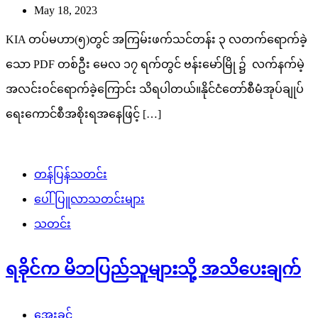
May 18, 2023
KIA တပ်မဟာ(၅)တွင် အကြမ်းဖက်သင်တန်း ၃ လတက်ရောက်ခဲ့
သော PDF တစ်ဦး မေလ ၁၇ ရက်တွင် ဗန်းမော်မြို ၌ လက်နက်မဲ့
အလင်းဝင်ရောက်ခဲ့ကြောင်း သိရပါတယ်။နိုင်ငံတော်စီမံအုပ်ချုပ်
ရေးကောင်စီအစိုးရအနေဖြင့် […]
တန်ပြန်သတင်း
ပေါ်ပြူလာသတင်းများ
သတင်း
ရခိုင်က မိဘပြည်သူများသို့ အသိပေးချက်
အေးခင်