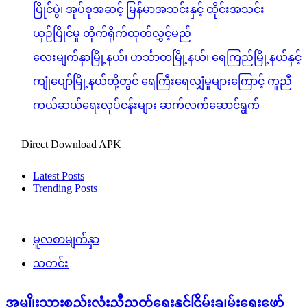
ပြိုင်ပွဲ၊ အုပ်စုအဆင့် မြန်မာအသင်းနှင့် ထိုင်းအသင်း
ယှဉ်ပြိုင်မှု တိုက်ရိုက်ထုတ်လွှင့်မည်
လေးမျက်နှာမြို့နယ်၊ ဟင်္သာတမြို့နယ်၊ ရေကြည်မြို့နယ်နှင့်
ကျုံပျော်မြို့နယ်တို့တွင် ရေကြီးရေလျှံမှုများကြောင့် ကူညီ
ကယ်ဆယ်ရေးလုပ်ငန်းများ ဆက်လက်ဆောင်ရွက်
Direct Download APK
Latest Posts
Trending Posts
မူလစာမျက်နှာ
သတင်း
အမျိုးသားစည်းလုံးညီညွတ်ရေးနှင့်ငြိမ်းချမ်းရေးဖော်