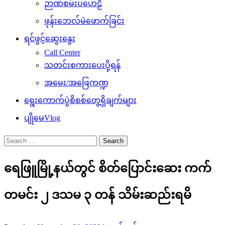
ဉာဏ်စမ်းပဟေဠိ
ဖုန်းဘေလ်မဲဖောက်ခြင်း
ရင်ဖွင့်ဆွေးနွေး
Call Center
သတင်းစကားပေးပို့ရန်
အမေး/အဖြေကဏ္ဍ
ရွေးကောက်ပွဲစိစစ်တွေ့ရှိချက်များ
ပျိုမေVlog
Search
for:
ရေဖြူမြို့နယ်တွင် စိတ်ပြောင်းဆေး ကက်
တမင်း ၂ ဒသမ ၃ တန် သိမ်းဆည်းရမိ