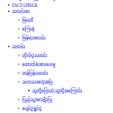
FACT CHECK
သတင်းစာ
မြဝတီ
ကြေးမုံ
မြန်မာ့အလင်း
သတင်း
တိုက်ပွဲသတင်း
ထောက်ခံအားပေးမှု
တန်ပြန်သတင်း
သကသအကွဲအပြဲ
သူတို့ပြောတဲ့ သူတို့အကြောင်း
ပြည်သူ့အကျိုးပြု
ပျော်ပွဲရွှင်ပွဲ