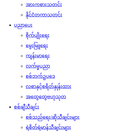
အားကစားသတင်း
နိုင်ငံတကာသတင်း
ပညာပေး
စိုက်ပျိုးရေး
မွေးမြူရေး
ကျန်းမာရေး
လက်မှုပညာ
စစ်ဘက်ဥပဒေ
လစာနှင့်စရိတ်နှုန်းထား
အထွေထွေဗဟုသုတ
စစ်ချီသီချင်း
စစ်သည်ရေး/ဆိုသီချင်းများ
ရဲစိတ်ရဲမာန်သီချင်းများ