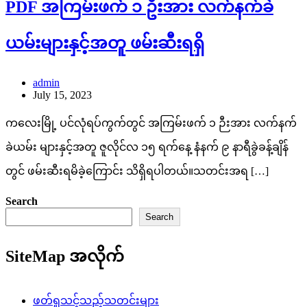
PDF အကြမ်းဖက် ၁ ဦးအား လက်နက်ခဲ
ယမ်းများနှင့်အတူ ဖမ်းဆီးရရှိ
admin
July 15, 2023
ကလေးမြို့ ပင်လုံရပ်ကွက်တွင် အကြမ်းဖက် ၁ ဉီးအား လက်နက်
ခဲယမ်း များနှင့်အတူ ဇူလိုင်လ ၁၅ ရက်နေ့ နံနက် ၉ နာရီခွဲခန့်ချိန်
တွင် ဖမ်းဆီးရမိခဲ့ကြောင်း သိရှိရပါတယ်။သတင်းအရ […]
Search
Search
SiteMap အလိုက်
ဖတ်ရှုသင့်သည့်သတင်းများ