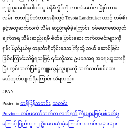
ရာ၌ ပူး ပေါင်းပါဝင်သူ မနီနီလှိုင်ကို ဘားအံ-မော်လမြိုင် ကား
လမ်း၊ ဇာသပြင်တံတားအနီးတွင် Toyota Landcruiser ယာဉ် တစ်စီး
နှင့်အတူဆက်လက် သိမ်း ဆည်းရမိခဲ့ကြောင်း၊ စစ်ဆေးဖော်ထုတ်
ချက်အရ သိမ်းဆည်းရမိ စိတ်ပြောင်းဆေး ကက်တမင်းများကို
ရှမ်းပြည်နယ်မှ တနင်္သာရီတိုင်းဒေသကြီးသို့ သယ် ဆောင်ခြင်း
ဖြစ်ကြောင်းသိရှိရသဖြင့် ၎င်းတို့အား ဥပဒေအရ အရေးယူထားရှိ
ပြီး ကွင်းဆက်ပြစ်မှုကျူးလွန်သူများကို ဆက်လက်စစ်ဆေး
ဖော်ထုတ်လျက်ရှိကြောင်း သိရသည်။
#PAN
Posted in
တန်ပြန်သတင်း
,
သတင်း
Post
Previous:
တပ်မတော်ဘက်က လက်နက်ကြီးများဖြင့်ပစ်ခတ်မှု
navigation
ကြောင့် ပြည်သူ ၁၂ ဦး သေဆုံးခဲ့ကြောင်း သတင်းအမှားများ