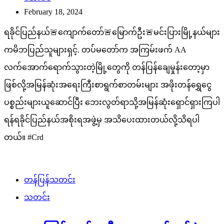
February 18, 2024
ရခိုင်ပြည်နယ်🚨ကျောက်တော်🚨မြောက်ဦး🚨မင်းပြားမြို့နယ်များ
ကမိဘပြည်သူများရှင့်. တပ်မတော်က အကြမ်းဖက် AA
လက်အောက်ရောက်သွားတဲ့မြို့တွေကို တန်ပြန်ချေမှုန်းတော့မှာ
ဖြစ်လို့အမြန်ဆုံးအရေးကြီးစာရွက်စာတမ်းများ အဖိုးတန်ရွှေငွေ
ပစ္စည်းများယူဆောင်ပြီး ဘေးလွတ်ရာသို့အမြန်ဆုံးရှောင်ရှားကြပါ
ရန်ရခိုင်ပြည်နယ်အစိုးရအဖွဲ့မှ အသိပေးထားတယ်လို့သိရပါ
တယ်။ #Crd
တန်ပြန်သတင်း
သတင်း