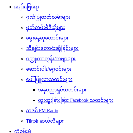
ဖျော်ဖြေရေး
ဂုဏ်ပြုဇာတ်လမ်းများ
မှတ်တမ်းဗီဒီယိုများ
မွေးနေ့ဆုတောင်းများ
သီချင်းတောင်းဆိုခြင်းများ
ဝတ္ထု/ကာတွန်း/ကဗျာများ
ဆောင်းပါး/မဂ္ဂဇင်းများ
ပေါ်ပြူလာသတင်းများ
အနုပညာရှင်သတင်းများ
ထူးထူးခြားခြား Facebook သတင်းများ
သဇင် FM Radio
Tiktok ဆယ်လီများ
ကံစမ်းမဲ