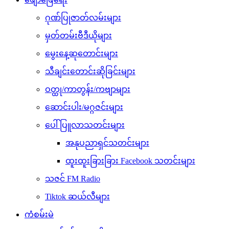
ဂုဏ်ပြုဇာတ်လမ်းများ
မှတ်တမ်းဗီဒီယိုများ
မွေးနေ့ဆုတောင်းများ
သီချင်းတောင်းဆိုခြင်းများ
ဝတ္ထု/ကာတွန်း/ကဗျာများ
ဆောင်းပါး/မဂ္ဂဇင်းများ
ပေါ်ပြူလာသတင်းများ
အနုပညာရှင်သတင်းများ
ထူးထူးခြားခြား Facebook သတင်းများ
သဇင် FM Radio
Tiktok ဆယ်လီများ
ကံစမ်းမဲ