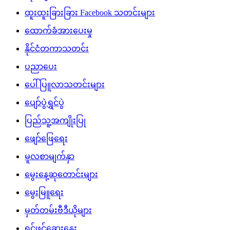
ထူးထူးခြားခြား Facebook သတင်းများ
ထောက်ခံအားပေးမှု
နိုင်ငံတကာသတင်း
ပညာပေး
ပေါ်ပြူလာသတင်းများ
ပျော်ပွဲရွှင်ပွဲ
ပြည်သူ့အကျိုးပြု
ဖျော်ဖြေရေး
မူလစာမျက်နှာ
မွေးနေ့ဆုတောင်းများ
မွေးမြူရေး
မှတ်တမ်းဗီဒီယိုများ
ရင်ဖွင့်ဆွေးနွေး