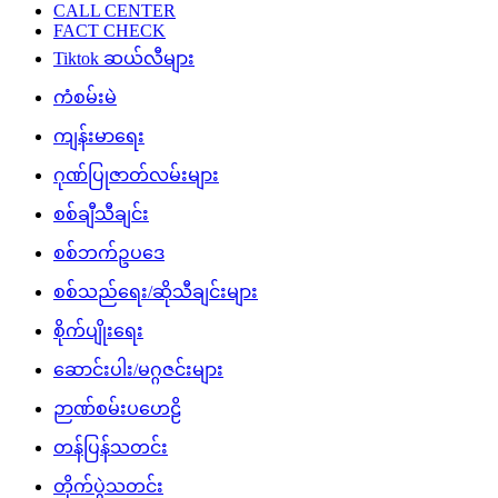
CALL CENTER
FACT CHECK
Tiktok ဆယ်လီများ
ကံစမ်းမဲ
ကျန်းမာရေး
ဂုဏ်ပြုဇာတ်လမ်းများ
စစ်ချီသီချင်း
စစ်ဘက်ဥပဒေ
စစ်သည်ရေး/ဆိုသီချင်းများ
စိုက်ပျိုးရေး
ဆောင်းပါး/မဂ္ဂဇင်းများ
ဉာဏ်စမ်းပဟေဠိ
တန်ပြန်သတင်း
တိုက်ပွဲသတင်း