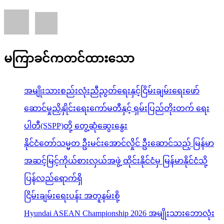
မကြာခင်ကတင်ထားသော
အမျိုးသားစည်းလုံးညီညွတ်ရေးနှင့်ငြိမ်းချမ်းရေးဖော်
ဆောင်မှုညှိနှိုင်းရေးကော်မတီနှင့် ရှမ်းပြည်တိုးတက် ရေး
ပါတီ(SSPP)တို့ တွေ့ဆုံဆွေးနွေး
နိုင်ငံတော်သမ္မတ ဦးမင်းအောင်လှိုင် ဦးဆောင်သည့် မြန်မာ
အဆင့်မြင့်ကိုယ်စားလှယ်အဖွဲ့ ထိုင်းနိုင်ငံမှ မြန်မာနိုင်ငံသို့
ပြန်လည်ရောက်ရှိ
ငြိမ်းချမ်းရေးပန်း အတူနမ်းစို့
Hyundai ASEAN Championship 2026 အမျိုးသားဘောလုံး