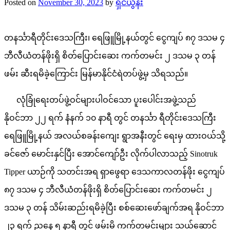
Posted on
November 30, 2023
by
ရှင်ယွန်း
တနင်္သာရီတိုင်းဒေသကြီး၊ ရေဖြူမြို့နယ်တွင် ငွေကျပ် ၈၇ ဒသမ ၄
ဘီလီယံတန်ဖိုးရှိ စိတ်ပြောင်းဆေး ကက်တမင်း ၂ ဒသမ ၃ တန်
ဖမ်း ဆီးရမိခဲ့ကြောင်း မြန်မာနိုင်ငံရဲတပ်ဖွဲ့မှ သိရသည်။
လုံခြုံရေးတပ်ဖွဲ့ဝင်များပါဝင်သော ပူးပေါင်းအဖွဲ့သည်
နိုဝင်ဘာ ၂၂ ရက် နံနက် ၁၀ နာရီ တွင် တနင်္သာ ရီတိုင်းဒေသကြီး
ရေဖြူမြို့နယ် အလယ်စခန်းကျေး ရွာအနီးတွင် ရေးမှ ထားဝယ်သို့
ခင်ဇော် မောင်းနှင်ပြီး အောင်ကျော်ဦး လိုက်ပါလာသည့် Sinotruk
Tipper ယာဉ်ကို သတင်းအရ ရှာဖွေရာ ဒေသကာလတန်ဖိုး ငွေကျပ်
၈၇ ဒသမ ၄ ဘီလီယံတန်ဖိုးရှိ စိတ်ပြောင်းဆေး ကက်တမင်း ၂
ဒသမ ၃ တန် သိမ်းဆည်းရမိခဲ့ပြီး စစ်ဆေးဖော်ချက်အရ နိုဝင်ဘာ
၂၃ ရက် ညနေ ၅ နာရီ တွင် ဖမ်းမိ ကက်တမင်းများ သယ်ဆောင်