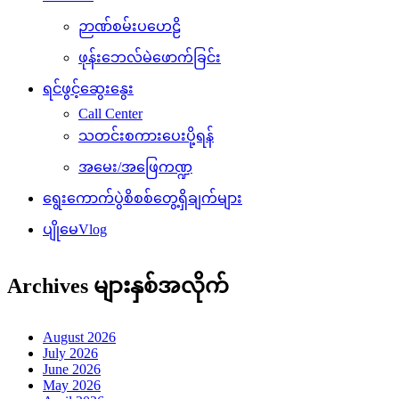
ဉာဏ်စမ်းပဟေဠိ
ဖုန်းဘေလ်မဲဖောက်ခြင်း
ရင်ဖွင့်ဆွေးနွေး
Call Center
သတင်းစကားပေးပို့ရန်
အမေး/အဖြေကဏ္ဍ
ရွေးကောက်ပွဲစိစစ်တွေ့ရှိချက်များ
ပျိုမေVlog
Archives များနှစ်အလိုက်
August 2026
July 2026
June 2026
May 2026