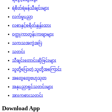
ရဲစိတ်ရဲမန်သီချင်းများ
လက်မှုပညာ
လစာနှင့်စရိတ်နှုန်းထား
ဝတ္ထု/ကာတွန်း/ကဗျာများ
သကသအကွဲအပြဲ
သတင်း
သီချင်းတောင်းဆိုခြင်းများ
သူတို့ပြောတဲ့ သူတို့အကြောင်း
အထွေထွေဗဟုသုတ
အနုပညာရှင်သတင်းများ
အားကစားသတင်း
Download App