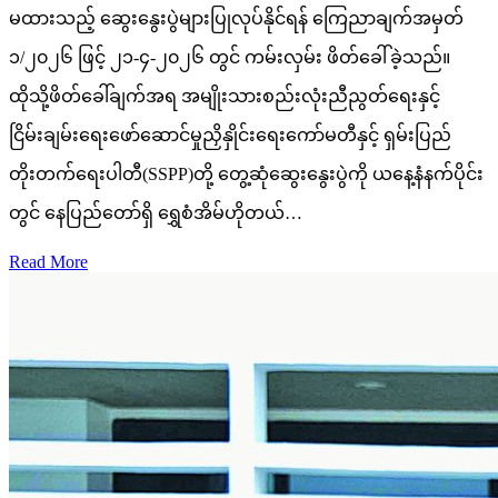
မထားသည့် ဆွေးနွေးပွဲများပြုလုပ်နိုင်ရန် ကြေညာချက်အမှတ်
၁/၂၀၂၆ ဖြင့် ၂၁-၄-၂၀၂၆ တွင် ကမ်းလှမ်း ဖိတ်ခေါ်ခဲ့သည်။
ထိုသို့ဖိတ်ခေါ်ချက်အရ အမျိုးသားစည်းလုံးညီညွတ်ရေးနှင့်
ငြိမ်းချမ်းရေးဖော်ဆောင်မှုညှိနှိုင်းရေးကော်မတီနှင့် ရှမ်းပြည်
တိုးတက်ရေးပါတီ(SSPP)တို့ တွေ့ဆုံဆွေးနွေးပွဲကို ယနေ့နံနက်ပိုင်း
တွင် နေပြည်တော်ရှိ ရွှေစံအိမ်ဟိုတယ်…
Read More