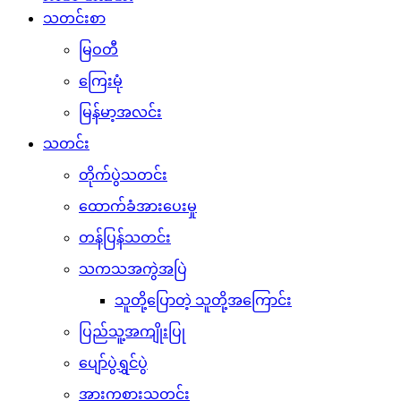
သတင်းစာ
မြဝတီ
ကြေးမုံ
မြန်မာ့အလင်း
သတင်း
တိုက်ပွဲသတင်း
ထောက်ခံအားပေးမှု
တန်ပြန်သတင်း
သကသအကွဲအပြဲ
သူတို့ပြောတဲ့ သူတို့အကြောင်း
ပြည်သူ့အကျိုးပြု
ပျော်ပွဲရွှင်ပွဲ
အားကစားသတင်း