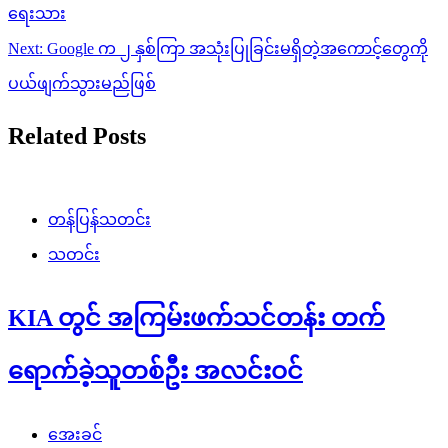
ရေးသား
Next:
Google က ၂ နှစ်ကြာ အသုံးပြုခြင်းမရှိတဲ့အကောင့်တွေကို
ပယ်ဖျက်သွားမည်ဖြစ်
Related Posts
တန်ပြန်သတင်း
သတင်း
KIA တွင် အကြမ်းဖက်သင်တန်း တက်
ရောက်ခဲ့သူတစ်ဦး အလင်းဝင်
အေးခင်