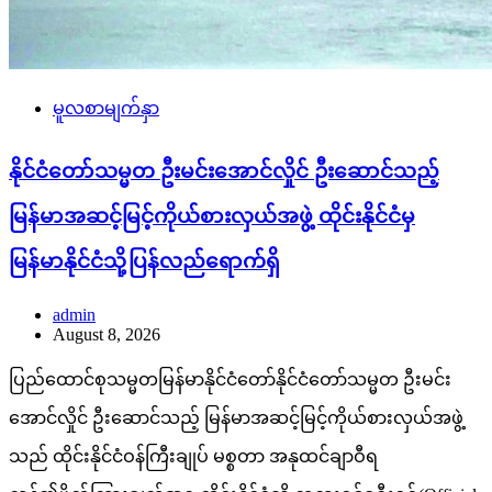
မူလစာမျက်နှာ
နိုင်ငံတော်သမ္မတ ဦးမင်းအောင်လှိုင် ဦးဆောင်သည့်
မြန်မာအဆင့်မြင့်ကိုယ်စားလှယ်အဖွဲ့ ထိုင်းနိုင်ငံမှ
မြန်မာနိုင်ငံသို့ပြန်လည်ရောက်ရှိ
admin
August 8, 2026
ပြည်ထောင်စုသမ္မတမြန်မာနိုင်ငံတော်နိုင်ငံတော်သမ္မတ ဦးမင်း
အောင်လှိုင် ဦးဆောင်သည့် မြန်မာအဆင့်မြင့်ကိုယ်စားလှယ်အဖွဲ့
သည် ထိုင်းနိုင်ငံဝန်ကြီးချုပ် မစ္စတာ အနုထင်ချာဝီရ