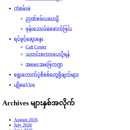
ကံစမ်းမဲ
ဉာဏ်စမ်းပဟေဠိ
ဖုန်းဘေလ်မဲဖောက်ခြင်း
ရင်ဖွင့်ဆွေးနွေး
Call Center
သတင်းစကားပေးပို့ရန်
အမေး/အဖြေကဏ္ဍ
ရွေးကောက်ပွဲစိစစ်တွေ့ရှိချက်များ
ပျိုမေVlog
Archives များနှစ်အလိုက်
August 2026
July 2026