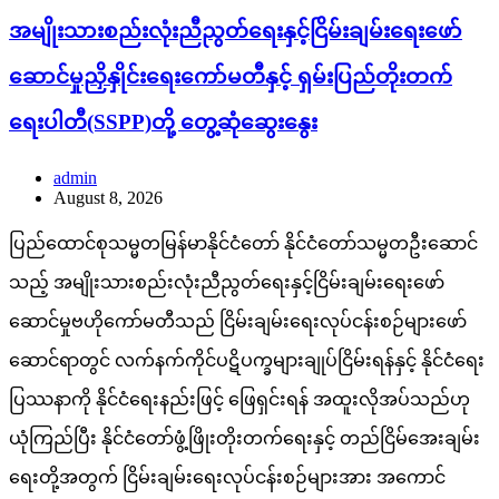
အမျိုးသားစည်းလုံးညီညွတ်ရေးနှင့်ငြိမ်းချမ်းရေးဖော်
ဆောင်မှုညှိနှိုင်းရေးကော်မတီနှင့် ရှမ်းပြည်တိုးတက်
ရေးပါတီ(SSPP)တို့ တွေ့ဆုံဆွေးနွေး
admin
August 8, 2026
ပြည်ထောင်စုသမ္မတမြန်မာနိုင်ငံတော် နိုင်ငံတော်သမ္မတဦးဆောင်
သည့် အမျိုးသားစည်းလုံးညီညွတ်ရေးနှင့်ငြိမ်းချမ်းရေးဖော်
ဆောင်မှုဗဟိုကော်မတီသည် ငြိမ်းချမ်းရေးလုပ်ငန်းစဉ်များဖော်
ဆောင်ရာတွင် လက်နက်ကိုင်ပဋိပက္ခများချုပ်ငြိမ်းရန်နှင့် နိုင်ငံရေး
ပြဿနာကို နိုင်ငံရေးနည်းဖြင့် ဖြေရှင်းရန် အထူးလိုအပ်သည်ဟု
ယုံကြည်ပြီး နိုင်ငံတော်ဖွံ့ဖြိုးတိုးတက်ရေးနှင့် တည်ငြိမ်အေးချမ်း
ရေးတို့အတွက် ငြိမ်းချမ်းရေးလုပ်ငန်းစဉ်များအား အကောင်