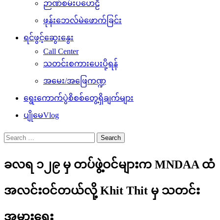
ဉာဏ်စမ်းပဟေဠိ
ဖုန်းဘေလ်မဲဖောက်ခြင်း
ရင်ဖွင့်ဆွေးနွေး
Call Center
သတင်းစကားပေးပို့ရန်
အမေး/အဖြေကဏ္ဍ
ရွေးကောက်ပွဲစိစစ်တွေ့ရှိချက်များ
ပျိုမေVlog
Search
for:
ခလရ ၁၂၉ မှ တပ်ဖွဲ့ဝင်များက MNDAA ထံ
အလင်းဝင်တယ်လို့ Khit Thit မှ သတင်း
အမှားရေး