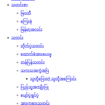
သတင်းစာ
မြဝတီ
ကြေးမုံ
မြန်မာ့အလင်း
သတင်း
တိုက်ပွဲသတင်း
ထောက်ခံအားပေးမှု
တန်ပြန်သတင်း
သကသအကွဲအပြဲ
သူတို့ပြောတဲ့ သူတို့အကြောင်း
ပြည်သူ့အကျိုးပြု
ပျော်ပွဲရွှင်ပွဲ
အားကစားသတင်း