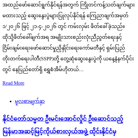
အထည်ဖော်ဆောင်ရွက်နိုင်ရန်အတွက် ကြိုတင်ကန့်သတ်ချက်များ
မထားသည့် ဆွေးနွေးပွဲများပြုလုပ်နိုင်ရန် ကြေညာချက်အမှတ်
၁/၂၀၂၆ ဖြင့် ၂၁-၄-၂၀၂၆ တွင် ကမ်းလှမ်း ဖိတ်ခေါ်ခဲ့သည်။
ထိုသို့ဖိတ်ခေါ်ချက်အရ အမျိုးသားစည်းလုံးညီညွတ်ရေးနှင့်
ငြိမ်းချမ်းရေးဖော်ဆောင်မှုညှိနှိုင်းရေးကော်မတီနှင့် ရှမ်းပြည်
တိုးတက်ရေးပါတီ(SSPP)တို့ တွေ့ဆုံဆွေးနွေးပွဲကို ယနေ့နံနက်ပိုင်း
တွင် နေပြည်တော်ရှိ ရွှေစံအိမ်ဟိုတယ်…
Read More
မူလစာမျက်နှာ
နိုင်ငံတော်သမ္မတ ဦးမင်းအောင်လှိုင် ဦးဆောင်သည့်
မြန်မာအဆင့်မြင့်ကိုယ်စားလှယ်အဖွဲ့ ထိုင်းနိုင်ငံမှ