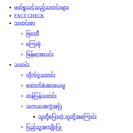
ဖတ်ရှုသင့်သည့်သတင်းများ
FACT CHECK
သတင်းစာ
မြဝတီ
ကြေးမုံ
မြန်မာ့အလင်း
သတင်း
တိုက်ပွဲသတင်း
ထောက်ခံအားပေးမှု
တန်ပြန်သတင်း
သကသအကွဲအပြဲ
သူတို့ပြောတဲ့ သူတို့အကြောင်း
ပြည်သူ့အကျိုးပြု