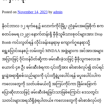
Posted on
November 14, 2023
by
admin
နိုဝင်ဘာလ ၁၂ ရက်နေ့၌ လောက်ကိုင်မြို့၊ ညံခွမ်းအခြေစိုက် စက
စတပ်ခမရ (၁၂၉) နောက်တန်းရှိ မှီခိုသူမိသားစုဝင်များအား Drop
Bomb ကင်းလွတ်ရန် လိုင်းခန်းနေရာမှ ကျောက်ဂူနေရာသို့
ရွှေ့ပြောင်းနေစဉ် လမ်းတွင် MNDAA အဖွဲ့များက အင်အားအများ
အပြားဖြင့် ဝိုင်းဝန်ပိတ်ဆို့ကာ ဖမ်းဆီးခဲ့သဖြင့် မှီခိုသူကလေးအ
ယောက် ၄၈ ဦး ဖမ်းဆီးခံရကာ ၎င်းတို့အား ဓါးစာခံလုပ်၍ တပ်ရင်
မှူးနဲ့အရာရှိစစ်သည်များကို ၎င်းတို့နဲ့ပူးပေါင်းရန် မပူးပေါင်းပါက
ကလေးတွေကို သတ်ပစ်မယ်လို့ အကြပ်ကိုင်ကာ ခြိမ်းခြောက်
ပြောဆိုလာသဖြင့် ဖမ်းဆီးခံရခြင်းသာဖြစ်ကြောင်း ဒေသတွင်း
သတင်းများအရသိရှိခဲ့ရပါတယ်။ ကလေးတွေကို ဓါးစာခံလုပ်တဲ့