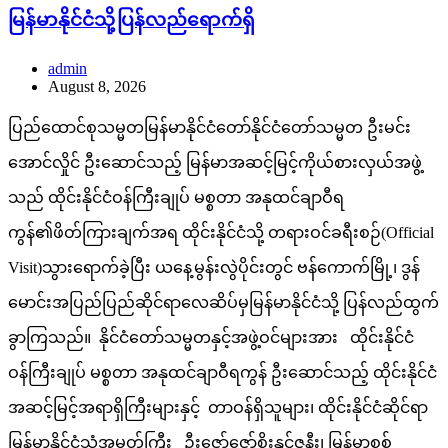
မြန်မာနိုင်ငံသို့ပြန်လည်ရောက်ရှိ
admin
August 8, 2026
ပြည်ထောင်စုသမ္မတမြန်မာနိုင်ငံတော်နိုင်ငံတော်သမ္မတ ဦးမင်း
အောင်လှိုင် ဦးဆောင်သည့် မြန်မာအဆင့်မြင့်ကိုယ်စားလှယ်အဖွဲ့
သည် ထိုင်းနိုင်ငံဝန်ကြီးချုပ် မစ္စတာ အနုထင်ချာဝီရ
ကွန်၏ဖိတ်ကြားချက်အရ ထိုင်းနိုင်ငံသို့ တရားဝင်ခရီးစဉ်(Official
Visit)သွားရောက်ခဲ့ပြီး ယနေ့မွန်းလွဲပိုင်းတွင် ဗန်ကောက်မြို့၊ ဒွန်
မောင်းအပြည်ပြည်ဆိုင်ရာလေဆိပ်မှမြန်မာနိုင်ငံသို့ ပြန်လည်ထွက်
ခွာကြသည်။ နိုင်ငံတော်သမ္မတနှင့်အဖွဲ့ဝင်များအား ထိုင်းနိုင်ငံ
ဝန်ကြီးချုပ် မစ္စတာ အနုထင်ချာဝီရကွန် ဦးဆောင်သည့် ထိုင်းနိုင်ငံ
အဆင့်မြင့်အရာရှိကြီးများနှင့် တာဝန်ရှိသူများ၊ ထိုင်းနိုင်ငံဆိုင်ရာ
မြန်မာနိုင်ငံသံအမတ်ကြီး ဦးဇော်ဇော်စိုးနှင့်ဇနီး၊ မြန်မာစစ်