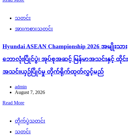
သတင်း
အားကစားသတင်း
Hyundai ASEAN Championship 2026 အမျိုးသား
ဘောလုံးပြိုင်ပွဲ၊ အုပ်စုအဆင့် မြန်မာအသင်းနှင့် ထိုင်း
အသင်းယှဉ်ပြိုင်မှု တိုက်ရိုက်ထုတ်လွှင့်မည်
admin
August 7, 2026
Read More
တိုက်ပွဲသတင်း
သတင်း