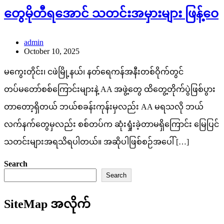
တွေမိုတီရအောင် သတင်းအမှားများ ဖြန့်ဝေ
admin
October 10, 2025
မကွေးတိုင်း၊ ငဖဲမြို့နယ်၊ နတ်ရေကန်အနီးတစ်ဝိုက်တွင်
တပ်မတော်စစ်ကြောင်းများနဲ့ AA အဖွဲ့တွေ ထိတွေ့တိုက်ပွဲဖြစ်ပွား
တာတော့ရှိတယ် ဘယ်စခန်းကုန်းမှလည်း AA မရသလို ဘယ်
လက်နက်တွေမှလည်း စစ်တပ်က ဆုံးရှုံးခဲ့တာမရှိကြောင်း မြေပြင်
သတင်းများအရသိရပါတယ်။ အဆိုပါဖြစ်စဉ်အပေါ် […]
Search
Search
SiteMap အလိုက်