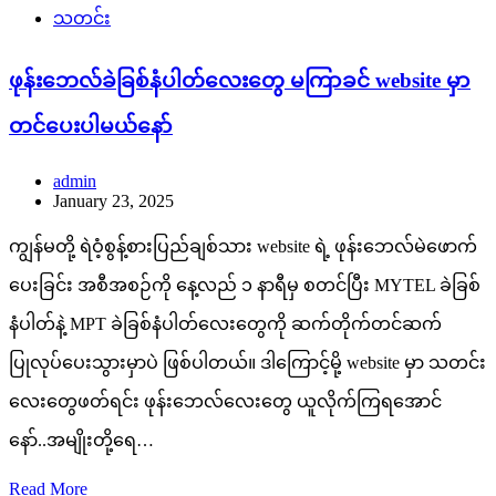
သတင်း
ဖုန်းဘေလ်ခဲခြစ်နံပါတ်လေးတွေ မကြာခင် website မှာ
တင်ပေးပါမယ်နော်
admin
January 23, 2025
ကျွန်မတို့ ရဲဝံ့စွန့်စားပြည်ချစ်သား website ရဲ့ ဖုန်းဘေလ်မဲဖောက်
ပေးခြင်း အစီအစဉ်ကို နေ့လည် ၁ နာရီမှ စတင်ပြီး MYTEL ခဲခြစ်
နံပါတ်နဲ့ MPT ခဲခြစ်နံပါတ်လေးတွေကို ဆက်တိုက်တင်ဆက်
ပြုလုပ်ပေးသွားမှာပဲ ဖြစ်ပါတယ်။ ဒါကြောင့်မို့ website မှာ သတင်း
လေးတွေဖတ်ရင်း ဖုန်းဘေလ်လေးတွေ ယူလိုက်ကြရအောင်
နော်..အမျိုးတို့ရေ…
Read More