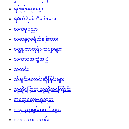
ရင်ဖွင့်ဆွေးနွေး
ရဲစိတ်ရဲမန်သီချင်းများ
လက်မှုပညာ
လစာနှင့်စရိတ်နှုန်းထား
ဝတ္ထု/ကာတွန်း/ကဗျာများ
သကသအကွဲအပြဲ
သတင်း
သီချင်းတောင်းဆိုခြင်းများ
သူတို့ပြောတဲ့ သူတို့အကြောင်း
အထွေထွေဗဟုသုတ
အနုပညာရှင်သတင်းများ
အားကစားသတင်း