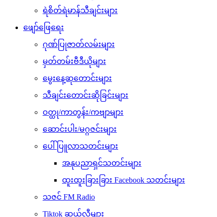
ရဲစိတ်ရဲမာန်သီချင်းများ
ဖျော်ဖြေရေး
ဂုဏ်ပြုဇာတ်လမ်းများ
မှတ်တမ်းဗီဒီယိုများ
မွေးနေ့ဆုတောင်းများ
သီချင်းတောင်းဆိုခြင်းများ
ဝတ္ထု/ကာတွန်း/ကဗျာများ
ဆောင်းပါး/မဂ္ဂဇင်းများ
ပေါ်ပြူလာသတင်းများ
အနုပညာရှင်သတင်းများ
ထူးထူးခြားခြား Facebook သတင်းများ
သဇင် FM Radio
Tiktok ဆယ်လီများ