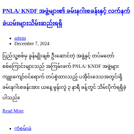
PNLA/ KNDF အဖွဲ့များ၏ ခမ်းနဂါးစခန်းနှင့် လက်နက်
ခဲယမ်းများသိမ်းဆည်းရရှိ
admin
December 7, 2024
ပြည်သူ့စစ်မှ ခွန်မျိုးချစ် ဦးဆောင်တဲ့ အဖွဲ့နှင့် တပ်မတော်
စစ်ကြောင်းများသည် အကြမ်းဖက် PNLA/ KNDF အဖွဲ့များ
ကျူးကျော်ဝင်ရောက် တပ်စွဲထားသည့် ပအိုဝ်းဒေသအတွင်းရှိ
ခမ်းနဂါးစခန်းအား ယနေ့ မွန်းလွဲ ၃ နာရီ ခန့်တွင် သိမ်းပိုက်ရရှိခဲ့
ပါသည်။
Read More
ကံစမ်းမဲ