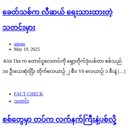
ခေတ်သစ်က လီဆယ် ရေးသားထားတဲ့
သတင်းမှား
admin
May 19, 2025
-Khit Thit က တောင်ငူလေတပ်ကို ရှော့တိုက်ဒုံးပစ်တာ စစ်သည်
၁၀ ဦးသေဆုံးပြီး တိုက်လေယာဉ် ၂ စီး၊ Y8 လေယာဉ် ၁ စီးနဲ့ […]
FACT CHECK
သတင်း
စစ်တွေမှာ တပ်က လက်နက်ကြီးနဲ့ပစ်လို့