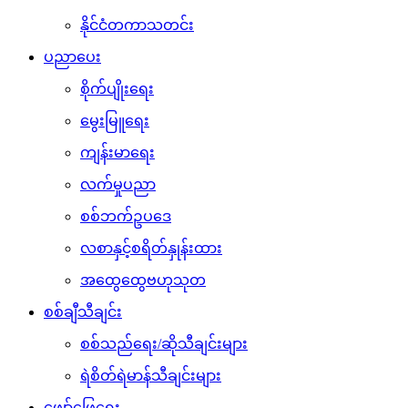
နိုင်ငံတကာသတင်း
ပညာပေး
စိုက်ပျိုးရေး
မွေးမြူရေး
ကျန်းမာရေး
လက်မှုပညာ
စစ်ဘက်ဥပဒေ
လစာနှင့်စရိတ်နှုန်းထား
အထွေထွေဗဟုသုတ
စစ်ချီသီချင်း
စစ်သည်ရေး/ဆိုသီချင်းများ
ရဲစိတ်ရဲမာန်သီချင်းများ
ဖျော်ဖြေရေး