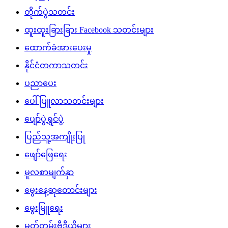
တိုက်ပွဲသတင်း
ထူးထူးခြားခြား Facebook သတင်းများ
ထောက်ခံအားပေးမှု
နိုင်ငံတကာသတင်း
ပညာပေး
ပေါ်ပြူလာသတင်းများ
ပျော်ပွဲရွှင်ပွဲ
ပြည်သူ့အကျိုးပြု
ဖျော်ဖြေရေး
မူလစာမျက်နှာ
မွေးနေ့ဆုတောင်းများ
မွေးမြူရေး
မှတ်တမ်းဗီဒီယိုများ