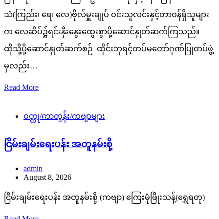
သံ(ကြည်း၊ ရေ၊ လေ)ဗိုလ်မှူးချုပ် ဝင်းသူလင်းနှင့်တာဝန်ရှိသူများ
က လေဆိပ်၌ရင်းနှီးနွေးထွေးစွာပို့ဆောင်နှုတ်ဆက်ကြသည်။
ထိုသို့ပို့ဆောင်နှုတ်ဆက်စဉ် ထိုင်းဘုရင့်တပ်မတော်ဂုဏ်ပြုတပ်ဖွဲ့
မှလည်း…
Read More
ဝတ္ထု/ကာတွန်း/ကဗျာများ
ငြိမ်းချမ်းရေးပန်း အတူနမ်းစို့
admin
August 8, 2026
ငြိမ်းချမ်းရေးပန်း အတူနမ်းစို့ (ကဗျာ) ကြေးမုံဖြိုးသန့်(ရွှေရတု)
Read More