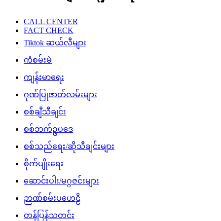
CALL CENTER
FACT CHECK
Tiktok ဆယ်လီများ
ကံစမ်းမဲ
ကျန်းမာရေး
ဂုဏ်ပြုဇာတ်လမ်းများ
စစ်ချီသီချင်း
စစ်ဘက်ဥပဒေ
စစ်သည်ရေး/ဆိုသီချင်းများ
စိုက်ပျိုးရေး
ဆောင်းပါး/မဂ္ဂဇင်းများ
ဉာဏ်စမ်းပဟေဠိ
တန်ပြန်သတင်း