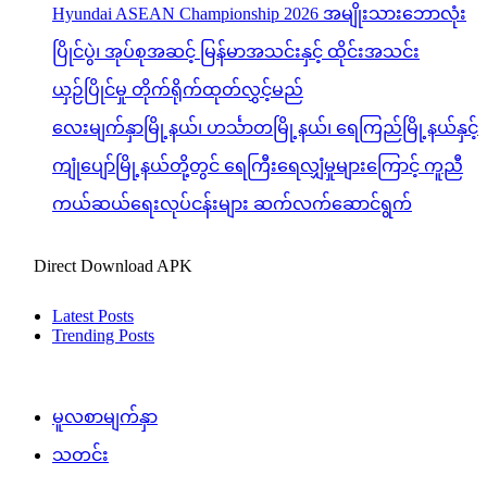
Hyundai ASEAN Championship 2026 အမျိုးသားဘောလုံး
ပြိုင်ပွဲ၊ အုပ်စုအဆင့် မြန်မာအသင်းနှင့် ထိုင်းအသင်း
ယှဉ်ပြိုင်မှု တိုက်ရိုက်ထုတ်လွှင့်မည်
လေးမျက်နှာမြို့နယ်၊ ဟင်္သာတမြို့နယ်၊ ရေကြည်မြို့နယ်နှင့်
ကျုံပျော်မြို့နယ်တို့တွင် ရေကြီးရေလျှံမှုများကြောင့် ကူညီ
ကယ်ဆယ်ရေးလုပ်ငန်းများ ဆက်လက်ဆောင်ရွက်
Direct Download APK
Latest Posts
Trending Posts
မူလစာမျက်နှာ
သတင်း