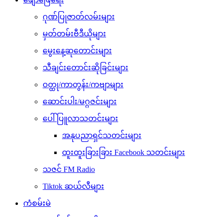
ဂုဏ်ပြုဇာတ်လမ်းများ
မှတ်တမ်းဗီဒီယိုများ
မွေးနေ့ဆုတောင်းများ
သီချင်းတောင်းဆိုခြင်းများ
ဝတ္ထု/ကာတွန်း/ကဗျာများ
ဆောင်းပါး/မဂ္ဂဇင်းများ
ပေါ်ပြူလာသတင်းများ
အနုပညာရှင်သတင်းများ
ထူးထူးခြားခြား Facebook သတင်းများ
သဇင် FM Radio
Tiktok ဆယ်လီများ
ကံစမ်းမဲ