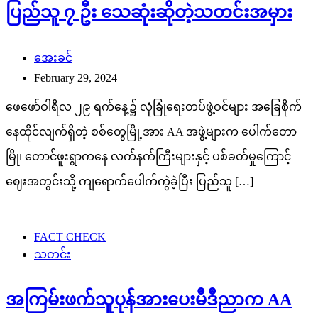
ပြည်သူ ၇ ဦး သေဆုံးဆိုတဲ့သတင်းအမှား
အေးခင်
February 29, 2024
ဖေဖော်ဝါရီလ ၂၉ ရက်နေ့၌ လုံခြုံရေးတပ်ဖွဲ့ဝင်များ အခြေစိုက်
နေထိုင်လျက်ရှိတဲ့ စစ်တွေမြို့အား AA အဖွဲ့များက ပေါက်တော
မြို၊ တောင်ဖူးရွာကနေ လက်နက်ကြီးများနှင့် ပစ်ခတ်မှုကြောင့်
ဈေးအတွင်းသို့ ကျရောက်ပေါက်ကွဲခဲ့ပြီး ပြည်သူ […]
FACT CHECK
သတင်း
အကြမ်းဖက်သူပုန်အားပေးမီဒီညာက AA