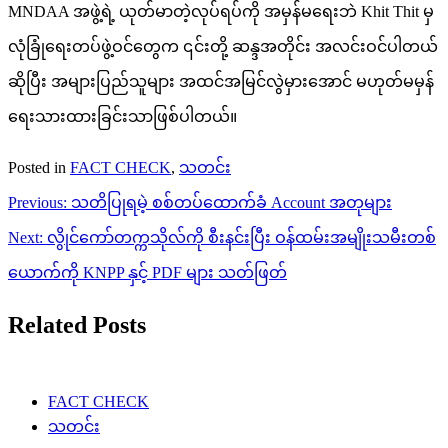
MNDAA အဖွဲ့ရဲ့ ယုတ်မာတဲ့လုပ်ရပ်ကို အမှန်မရေးဘဲ Khit Thit မှ
လုံခြုံရေးတပ်ဖွဲ့ဝင်တွေက ၎င်းတို့ ဆန္ဒအတိုင်း အလင်းဝင်ပါတယ်
ဆိုပြီး အများပြည်သူများ အထင်အမြင်လွဲမှားအောင် မဟုတ်မမှန်
ရေးသားထားခြင်းသာဖြစ်ပါတယ်။
Posted in
FACT CHECK
,
သတင်း
Post
Previous:
သတိပြုရမဲ့ စစ်တပ်ထောက်ခံ Account အတုများ
navigation
Next:
လွိုင်ကော်တက္ကသိုလ်ကို စီးနင်းပြီး ဝန်ထမ်းအမျိုးသမီးတစ်
ယောက်ကို KNPP နှင့် PDF များ သတ်ဖြတ်
Related Posts
FACT CHECK
သတင်း