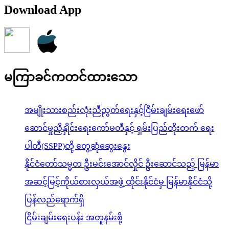
Download App
မကြာခင်ကတင်ထားသော
အမျိုးသားစည်းလုံးညီညွတ်ရေးနှင့်ငြိမ်းချမ်းရေးဖော်
ဆောင်မှုညှိနှိုင်းရေးကော်မတီနှင့် ရှမ်းပြည်တိုးတက် ရေး
ပါတီ(SSPP)တို့ တွေ့ဆုံဆွေးနွေး
နိုင်ငံတော်သမ္မတ ဦးမင်းအောင်လှိုင် ဦးဆောင်သည့် မြန်မာ
အဆင့်မြင့်ကိုယ်စားလှယ်အဖွဲ့ ထိုင်းနိုင်ငံမှ မြန်မာနိုင်ငံသို့
ပြန်လည်ရောက်ရှိ
ငြိမ်းချမ်းရေးပန်း အတူနမ်းစို့