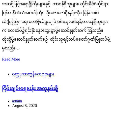
အဆင့်မြင့်အရာရှိကြီးများနှင့် တာဝန်ရှိသူများ၊ ထိုင်းနိုင်ငံဆိုင်ရာ
မြန်မာနိုင်ငံသံအမတ်ကြီး ဦးဇော်ဇော်စိုးနှင့်ဇနီး၊ မြန်မာစစ်
သံ(ကြည်း၊ ရေ၊ လေ)ဗိုလ်မှူးချုပ် ဝင်းသူလင်းနှင့်တာဝန်ရှိသူများ
က လေဆိပ်၌ရင်းနှီးနွေးထွေးစွာပို့ဆောင်နှုတ်ဆက်ကြသည်။
ထိုသို့ပို့ဆောင်နှုတ်ဆက်စဉ် ထိုင်းဘုရင့်တပ်မတော်ဂုဏ်ပြုတပ်ဖွဲ့
မှလည်း…
Read More
ဝတ္ထု/ကာတွန်း/ကဗျာများ
ငြိမ်းချမ်းရေးပန်း အတူနမ်းစို့
admin
August 8, 2026