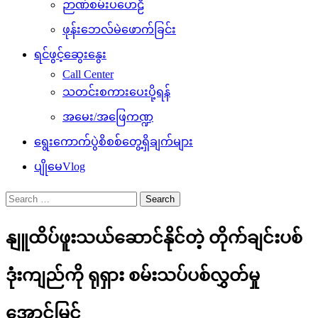
ဉာဏ်စမ်းပဟေဠိ
ဖုန်းဘေလ်မဲဖောက်ခြင်း
ရင်ဖွင့်ဆွေးနွေး
Call Center
သတင်းစကားပေးပို့ရန်
အမေး/အဖြေကဏ္ဍ
ရွေးကောက်ပွဲစိစစ်တွေ့ရှိချက်များ
ပျိုမေVlog
Search
for:
နျူထိပ်ဖူးသယ်ဆောင်နိုင်တဲ့ တိုက်ချင်းပစ်
ဒုံးကျည်ကို ရုရှား စမ်းသပ်ပစ်လွှတ်မှု
အောင်မြင်