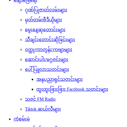
ဂုဏ်ပြုဇာတ်လမ်းများ
မှတ်တမ်းဗီဒီယိုများ
မွေးနေ့ဆုတောင်းများ
သီချင်းတောင်းဆိုခြင်းများ
ဝတ္ထု/ကာတွန်း/ကဗျာများ
ဆောင်းပါး/မဂ္ဂဇင်းများ
ပေါ်ပြူလာသတင်းများ
အနုပညာရှင်သတင်းများ
ထူးထူးခြားခြား Facebook သတင်းများ
သဇင် FM Radio
Tiktok ဆယ်လီများ
ကံစမ်းမဲ