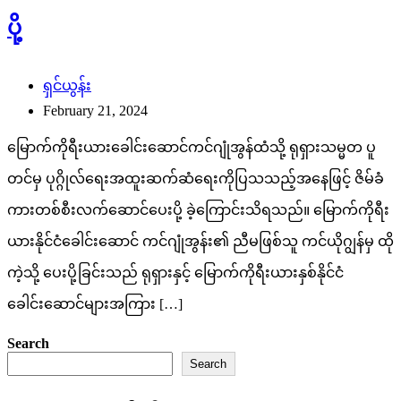
ပို့
ရှင်ယွန်း
February 21, 2024
မြောက်ကိုရီးယားခေါင်းဆောင်ကင်ဂျုံအွန်ထံသို့ ရုရှားသမ္မတ ပူ
တင်မှ ပုဂ္ဂိုလ်ရေးအထူးဆက်ဆံရေးကိုပြသသည့်အနေဖြင့် ဇိမ်ခံ
ကားတစ်စီးလက်ဆောင်ပေးပို့ ခဲ့ကြောင်းသိရသည်။ မြောက်ကိုရီး
ယားနိုင်ငံခေါင်းဆောင် ကင်ဂျုံအွန်း၏ ညီမဖြစ်သူ ကင်ယိုဂျွန်မှ ထို
ကဲ့သို့ ပေးပို့ခြင်းသည် ရုရှားနှင့် မြောက်ကိုရီးယားနှစ်နိုင်ငံ
ခေါင်းဆောင်များအကြား […]
Search
Search