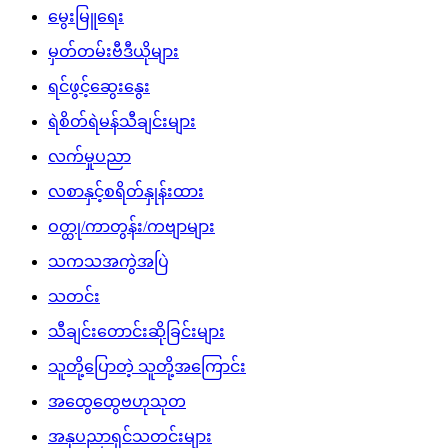
မွေးမြူရေး
မှတ်တမ်းဗီဒီယိုများ
ရင်ဖွင့်ဆွေးနွေး
ရဲစိတ်ရဲမန်သီချင်းများ
လက်မှုပညာ
လစာနှင့်စရိတ်နှုန်းထား
ဝတ္ထု/ကာတွန်း/ကဗျာများ
သကသအကွဲအပြဲ
သတင်း
သီချင်းတောင်းဆိုခြင်းများ
သူတို့ပြောတဲ့ သူတို့အကြောင်း
အထွေထွေဗဟုသုတ
အနုပညာရှင်သတင်းများ