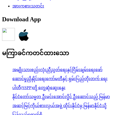
အားကစားသတင်း
Download App
မကြာခင်ကတင်ထားသော
အမျိုးသားစည်းလုံးညီညွတ်ရေးနှင့်ငြိမ်းချမ်းရေးဖော်
ဆောင်မှုညှိနှိုင်းရေးကော်မတီနှင့် ရှမ်းပြည်တိုးတက် ရေး
ပါတီ(SSPP)တို့ တွေ့ဆုံဆွေးနွေး
နိုင်ငံတော်သမ္မတ ဦးမင်းအောင်လှိုင် ဦးဆောင်သည့် မြန်မာ
အဆင့်မြင့်ကိုယ်စားလှယ်အဖွဲ့ ထိုင်းနိုင်ငံမှ မြန်မာနိုင်ငံသို့
ပြန်လည်ရောက်ရှိ