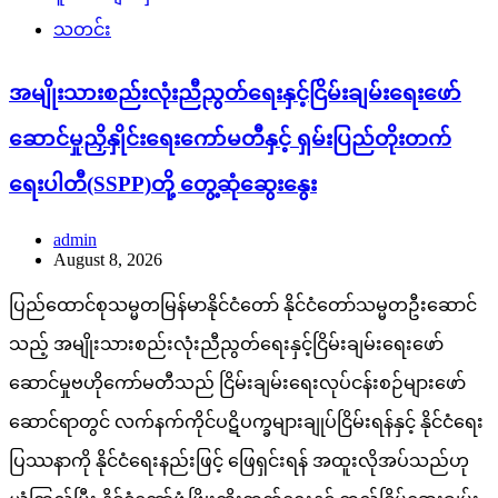
သတင်း
အမျိုးသားစည်းလုံးညီညွတ်ရေးနှင့်ငြိမ်းချမ်းရေးဖော်
ဆောင်မှုညှိနှိုင်းရေးကော်မတီနှင့် ရှမ်းပြည်တိုးတက်
ရေးပါတီ(SSPP)တို့ တွေ့ဆုံဆွေးနွေး
admin
August 8, 2026
ပြည်ထောင်စုသမ္မတမြန်မာနိုင်ငံတော် နိုင်ငံတော်သမ္မတဦးဆောင်
သည့် အမျိုးသားစည်းလုံးညီညွတ်ရေးနှင့်ငြိမ်းချမ်းရေးဖော်
ဆောင်မှုဗဟိုကော်မတီသည် ငြိမ်းချမ်းရေးလုပ်ငန်းစဉ်များဖော်
ဆောင်ရာတွင် လက်နက်ကိုင်ပဋိပက္ခများချုပ်ငြိမ်းရန်နှင့် နိုင်ငံရေး
ပြဿနာကို နိုင်ငံရေးနည်းဖြင့် ဖြေရှင်းရန် အထူးလိုအပ်သည်ဟု