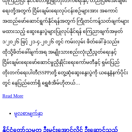
ယုံကြည်ပြီး နိုင်ငံတော်ဖွံ့ဖြိုးတိုးတက်ရေးနှင့် တည်ငြိမ်အေးချမ်း
ရေးတို့အတွက် ငြိမ်းချမ်းရေးလုပ်ငန်းစဉ်များအား အကောင်
အထည်ဖော်ဆောင်ရွက်နိုင်ရန်အတွက် ကြိုတင်ကန့်သတ်ချက်များ
မထားသည့် ဆွေးနွေးပွဲများပြုလုပ်နိုင်ရန် ကြေညာချက်အမှတ်
၁/၂၀၂၆ ဖြင့် ၂၁-၄-၂၀၂၆ တွင် ကမ်းလှမ်း ဖိတ်ခေါ်ခဲ့သည်။
ထိုသို့ဖိတ်ခေါ်ချက်အရ အမျိုးသားစည်းလုံးညီညွတ်ရေးနှင့်
ငြိမ်းချမ်းရေးဖော်ဆောင်မှုညှိနှိုင်းရေးကော်မတီနှင့် ရှမ်းပြည်
တိုးတက်ရေးပါတီ(SSPP)တို့ တွေ့ဆုံဆွေးနွေးပွဲကို ယနေ့နံနက်ပိုင်း
တွင် နေပြည်တော်ရှိ ရွှေစံအိမ်ဟိုတယ်…
Read More
မူလစာမျက်နှာ
နိုင်ငံတော်သမ္မတ ဦးမင်းအောင်လှိုင် ဦးဆောင်သည့်