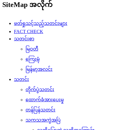
SiteMap အလိုက်
ဖတ်ရှုသင့်သည့်သတင်းများ
FACT CHECK
သတင်းစာ
မြဝတီ
ကြေးမုံ
မြန်မာ့အလင်း
သတင်း
တိုက်ပွဲသတင်း
ထောက်ခံအားပေးမှု
တန်ပြန်သတင်း
သကသအကွဲအပြဲ