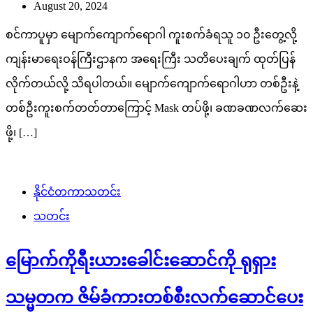
August 20, 2024
စင်ကာပူမှာ မျောက်ကျောက်ရောဂါ ကူးစက်ခံရသူ ၁၀ ဦးတွေ့လို့
ကျန်းမာရေးဝန်ကြီးဌာနက အရေးကြီး သတိပေးချက် ထုတ်ပြန်
လိုက်တယ်လို့ သိရပါတယ်။ မျောက်ကျောက်ရောဂါဟာ တစ်ဦးနဲ့
တစ်ဦးကူးစက်တတ်တာကြောင့် Mask တပ်ဖို့၊ ခဏခဏလက်ဆေး
ဖို့၊ […]
နိုင်ငံတကာသတင်း
သတင်း
မြောက်ကိုရီးယားခေါင်းဆောင်ကို ရုရှား
သမ္မတက ဇိမ်ခံကားတစ်စီးလက်ဆောင်ပေး