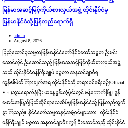
မြန်မာအဆင့်မြင့်ကိုယ်စားလှယ်အဖွဲ့ ထိုင်းနိုင်ငံမှ
မြန်မာနိုင်ငံသို့ပြန်လည်ရောက်ရှိ
admin
August 8, 2026
ပြည်ထောင်စုသမ္မတမြန်မာနိုင်ငံတော်နိုင်ငံတော်သမ္မတ ဦးမင်း
အောင်လှိုင် ဦးဆောင်သည့် မြန်မာအဆင့်မြင့်ကိုယ်စားလှယ်အဖွဲ့
သည် ထိုင်းနိုင်ငံဝန်ကြီးချုပ် မစ္စတာ အနုထင်ချာဝီရ
ကွန်၏ဖိတ်ကြားချက်အရ ထိုင်းနိုင်ငံသို့ တရားဝင်ခရီးစဉ်(Official
Visit)သွားရောက်ခဲ့ပြီး ယနေ့မွန်းလွဲပိုင်းတွင် ဗန်ကောက်မြို့၊ ဒွန်
မောင်းအပြည်ပြည်ဆိုင်ရာလေဆိပ်မှမြန်မာနိုင်ငံသို့ ပြန်လည်ထွက်
ခွာကြသည်။ နိုင်ငံတော်သမ္မတနှင့်အဖွဲ့ဝင်များအား ထိုင်းနိုင်ငံ
ဝန်ကြီးချုပ် မစ္စတာ အနုထင်ချာဝီရကွန် ဦးဆောင်သည့် ထိုင်းနိုင်ငံ