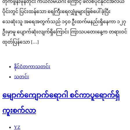
တိုက်ဖွန်းမုန်တိုင်း ကယ်လ်မယ်ဂီး ကြောင့် ဖိလစ်ပိုင်နိုင်ငံအလယ်
ပိုင်းတွင် ပြင်းထန်သော ရေကြီးရေလျှံမှုများဖြစ်ပေါ်ခဲ့ပြီး
သေဆုံးသူ အရေအတွက်သည် ၁၄၀ ဦးထက်မနည်းရှိနေကာ ၁၂၇
ဦးမှာမူ ပျောက်ဆုံးလျက်ရှိကြောင်း ကြာသပတေးနေ့က တရားဝင်
ထုတ်ပြန်သော […]
နိုင်ငံတကာသတင်း
သတင်း
မျောက်ကျောက်ရောဂါ စင်ကာပူရောက်ရှိ
ကူးစက်လာ
YZ