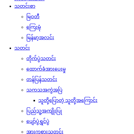
သတင်းစာ
မြဝတီ
ကြေးမုံ
မြန်မာ့အလင်း
သတင်း
တိုက်ပွဲသတင်း
ထောက်ခံအားပေးမှု
တန်ပြန်သတင်း
သကသအကွဲအပြဲ
သူတို့ပြောတဲ့ သူတို့အကြောင်း
ပြည်သူ့အကျိုးပြု
ပျော်ပွဲရွှင်ပွဲ
အားကစားသတင်း