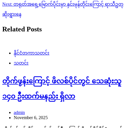
Next:
တရုတ်အရှေ့မြောက်ပိုင်းမှာ နှင်းမုန်တိုင်းကြောင့် ရာသီဥတု
ဆိုးရွားနေ
Related Posts
နိုင်ငံတကာသတင်း
သတင်း
တိုက်ဖွန်းကြောင့် ဖိလစ်ပိုင်တွင် သေဆုံးသူ
၁၄၀ ဦးထက်မနည်း ရှိလာ
admin
November 6, 2025