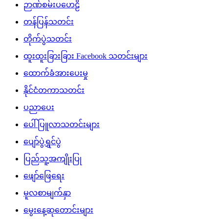
ဉာဏ်စမ်းပဟေဠိ
တန်ပြန်သတင်း
တိုက်ပွဲသတင်း
ထူးထူးခြားခြား Facebook သတင်းများ
ထောက်ခံအားပေးမှု
နိုင်ငံတကာသတင်း
ပညာပေး
ပေါ်ပြူလာသတင်းများ
ပျော်ပွဲရွှင်ပွဲ
ပြည်သူ့အကျိုးပြု
ဖျော်ဖြေရေး
မူလစာမျက်နှာ
မွေးနေ့ဆုတောင်းများ