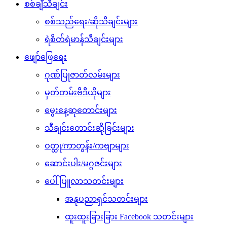
စစ်ချီသီချင်း
စစ်သည်ရေး/ဆိုသီချင်းများ
ရဲစိတ်ရဲမာန်သီချင်းများ
ဖျော်ဖြေရေး
ဂုဏ်ပြုဇာတ်လမ်းများ
မှတ်တမ်းဗီဒီယိုများ
မွေးနေ့ဆုတောင်းများ
သီချင်းတောင်းဆိုခြင်းများ
ဝတ္ထု/ကာတွန်း/ကဗျာများ
ဆောင်းပါး/မဂ္ဂဇင်းများ
ပေါ်ပြူလာသတင်းများ
အနုပညာရှင်သတင်းများ
ထူးထူးခြားခြား Facebook သတင်းများ