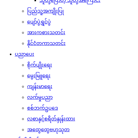
သူတို့ပြောတဲ့ သူတို့အကြောင်း
ပြည်သူ့အကျိုးပြု
ပျော်ပွဲရွှင်ပွဲ
အားကစားသတင်း
နိုင်ငံတကာသတင်း
ပညာပေး
စိုက်ပျိုးရေး
မွေးမြူရေး
ကျန်းမာရေး
လက်မှုပညာ
စစ်ဘက်ဥပဒေ
လစာနှင့်စရိတ်နှုန်းထား
အထွေထွေဗဟုသုတ