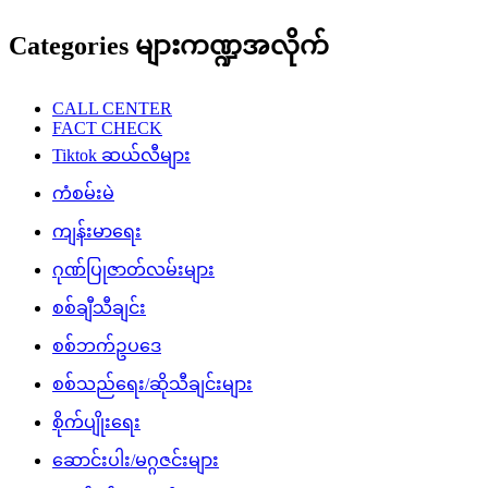
Categories များကဏ္ဍအလိုက်
CALL CENTER
FACT CHECK
Tiktok ဆယ်လီများ
ကံစမ်းမဲ
ကျန်းမာရေး
ဂုဏ်ပြုဇာတ်လမ်းများ
စစ်ချီသီချင်း
စစ်ဘက်ဥပဒေ
စစ်သည်ရေး/ဆိုသီချင်းများ
စိုက်ပျိုးရေး
ဆောင်းပါး/မဂ္ဂဇင်းများ