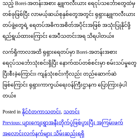
သည့် Borei-အတန်းအစား နျူကလီးယား ရေငုပ်သင်္ဘောတွေထဲမှ
တစ်ခုဖြစ်ပြီး လာမယ့်ဆယ်စုနှစ်တွေအတွင်း ရုရှားနျူကလီးယား
တပ်ဖွဲ့တွေရဲ့ ရေတပ်အဓိကအစိတ်အပိုင်းအဖြစ် အသုံးပြုနိုင်ဖို့
ရည်ရွယ်ထားကြောင်း အေပီသတင်းအရ သိရပါတယ်။
လက်ရှိကာလအထိ ရုရှားရေတပ်မှာ Borei-အတန်းအစား
ရေငုပ်သင်္ဘောသုံးစင်းရှိပြီး နောက်ထပ်တစ်စင်းမှာ စမ်းသပ်မှုတွေ
ပြီးစီးခဲ့ကြောင်း၊ ကျန်သုံးစင်းကိုလည်း တည်ဆောက်ဆဲ
ဖြစ်ကြောင်း ရုရှားကာကွယ်ရေးဝန်ကြီးဌာနက ပြောကြားခဲ့ပါ
တယ်။
Posted in
နိုင်ငံတကာသတင်း
,
သတင်း
Post
Previous:
ပျားကျေးရွာအနီးတိုက်ပွဲဖြစ်ပွားပြီး အကြမ်းဖက်
navigation
အလောင်းလက်နက်များ သိမ်းဆည်းရရှိ