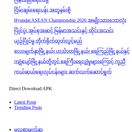
ငြိမ်းချမ်းရေးပန်း အတူနမ်းစို့
Hyundai ASEAN Championship 2026 အမျိုးသားဘောလုံး
ပြိုင်ပွဲ၊ အုပ်စုအဆင့် မြန်မာအသင်းနှင့် ထိုင်းအသင်း
ယှဉ်ပြိုင်မှု တိုက်ရိုက်ထုတ်လွှင့်မည်
လေးမျက်နှာမြို့နယ်၊ ဟင်္သာတမြို့နယ်၊ ရေကြည်မြို့နယ်နှင့်
ကျုံပျော်မြို့နယ်တို့တွင် ရေကြီးရေလျှံမှုများကြောင့် ကူညီ
ကယ်ဆယ်ရေးလုပ်ငန်းများ ဆက်လက်ဆောင်ရွက်
Direct Download APK
Latest Posts
Trending Posts
မူလစာမျက်နှာ