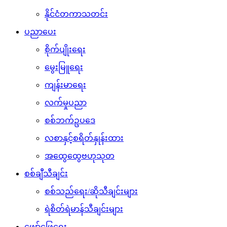
နိုင်ငံတကာသတင်း
ပညာပေး
စိုက်ပျိုးရေး
မွေးမြူရေး
ကျန်းမာရေး
လက်မှုပညာ
စစ်ဘက်ဥပဒေ
လစာနှင့်စရိတ်နှုန်းထား
အထွေထွေဗဟုသုတ
စစ်ချီသီချင်း
စစ်သည်ရေး/ဆိုသီချင်းများ
ရဲစိတ်ရဲမာန်သီချင်းများ
ဖျော်ဖြေရေး