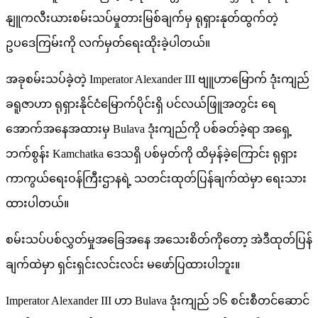
နျူကလီးယားစမ်းသပ်မှုတားမြစ်ချက်မှ ရုရှားနုတ်ထွက်တဲ့
ဥပဒေကြမ်းကို လက်မှတ်ရေးထိုးခဲ့ပါတယ်။
အခုစမ်းသပ်ခဲ့တဲ့ Imperator Alexander III ဗျူဟာမြောက် ဒုံးကျည်
ခရူဇာဟာ ရုရှားနိုင်ငံမြောက်ပိုင်းရှိ ပင်လယ်ဖြူအတွင်း ရေ
အောက်အနေအထားမှ Bulava ဒုံးကျည်ကို ပစ်ခတ်ခဲ့ရာ အရှေ့
ဘက်စွန်း Kamchatka ဒေသရှိ ပစ်မှတ်ကို ထိမှန်ခဲ့ကြောင်း ရုရှား
ကာကွယ်ရေးဝန်ကြီးဌာနရဲ့ သတင်းထုတ်ပြန်ချက်ထဲမှာ ရေးသား
ထားပါတယ်။
စမ်းသပ်ပစ်လွှတ်မှုအခြေအနေ အသေးစိတ်ကိုတော့ အဲဒီထုတ်ပြန်
ချက်ထဲမှာ ရှင်းရှင်းလင်းလင်း မဖော်ပြထားပါဘူး။
Imperator Alexander III ဟာ Bulava ဒုံးကျည် ၁၆ စင်းစီတင်ဆောင်