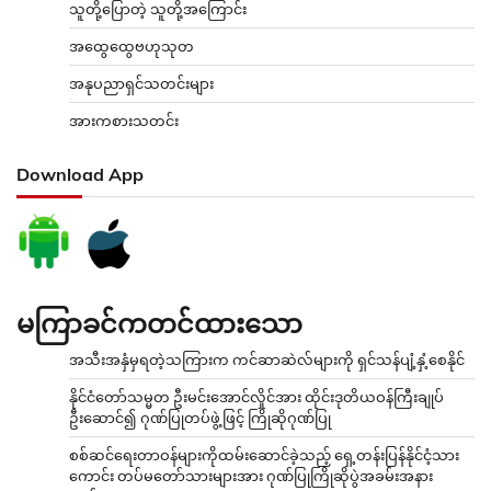
သူတို့ပြောတဲ့ သူတို့အကြောင်း
အထွေထွေဗဟုသုတ
အနုပညာရှင်သတင်းများ
အားကစားသတင်း
Download App
မကြာခင်ကတင်ထားသော
အသီးအနှံမှရတဲ့သကြားက ကင်ဆာဆဲလ်များကို ရှင်သန်ပျံ့နှံ့စေနိုင်
နိုင်ငံတော်သမ္မတ ဦးမင်းအောင်လှိုင်အား ထိုင်းဒုတိယဝန်ကြီးချုပ်
ဦးဆောင်၍ ဂုဏ်ပြုတပ်ဖွဲ့ဖြင့် ကြိုဆိုဂုဏ်ပြု
စစ်ဆင်ရေးတာဝန်များကိုထမ်းဆောင်ခဲ့သည့် ရှေ့တန်းပြန်နိုင်ငံ့သား
ကောင်း တပ်မတော်သားများအား ဂုဏ်ပြုကြိုဆိုပွဲအခမ်းအနား