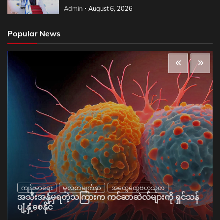
Admin
August 6, 2026
Popular News
ကျန်းမာရေး
မူလစာမျက်နှာ
အထွေထွေဗဟုသုတ
အသီးအနှံမှရတဲ့သကြားက ကင်ဆာဆဲလ်များကို ရှင်သန်
ပျံ့နှံ့စေနိုင်