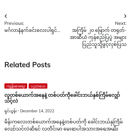
Post
Previous:
Next:
navigation
မင်္ဂလာနံနက်ခင်းလေးပါရှင်…
အကြိမ် ၂၀ မြောက် တရုတ်-
အာဆီယံ ကုန်စည်ပြပွဲ အများ
ပြည်သူသို့ဖွင့်လှစ်ပြသ
Related Posts
ကျန်းမာရေး
ပညာပေး
လူတစ်ယောက်အနေနဲ့ တစ်ပတ်ကိုခေါင်းဘယ်နှစ်ကြိမ်လျှော်
သင့်လဲ
ရှင်ယွန်း
December 14, 2022
မိန်းကလေးတစ်ယောက်အနေနဲ့တစ်ပတ်ကို ခေါင်းဘယ်နှကြိမ်
လျှော်သင့်လဲဆိုရင် လူတိုင်းမှာ မွေးရာပါအသားအရေအမျိုး