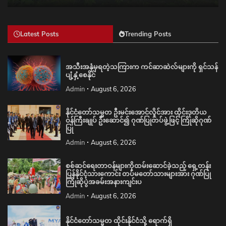
Latest Posts
Trending Posts
အသီးအနှံမှရတဲ့သကြားက ကင်ဆာဆဲလ်များကို ရှင်သန်
ပျံ့နှံ့စေနိုင်
Admin
August 6, 2026
နိုင်ငံတော်သမ္မတ ဦးမင်းအောင်လှိုင်အား ထိုင်းဒုတိယ
ဝန်ကြီးချုပ် ဦးဆောင်၍ ဂုဏ်ပြုတပ်ဖွဲ့ဖြင့် ကြိုဆိုဂုဏ်
ပြု
Admin
August 6, 2026
စစ်ဆင်ရေးတာဝန်များကိုထမ်းဆောင်ခဲ့သည့် ရှေ့တန်း
ပြန်နိုင်ငံ့သားကောင်း တပ်မတော်သားများအား ဂုဏ်ပြု
ကြိုဆိုပွဲအခမ်းအနားကျင်းပ
Admin
August 6, 2026
နိုင်ငံတော်သမ္မတ ထိုင်းနိုင်ငံသို့ ရောက်ရှိ