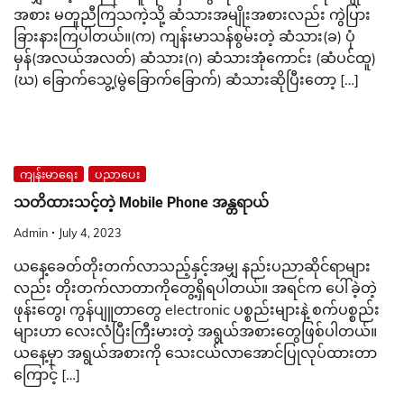
အစား မတူညီကြသကဲ့သို့ ဆံသားအမျိုးအစားလည်း ကွဲပြား
ခြားနားကြပါတယ်။(က) ကျန်းမာသန်စွမ်းတဲ့ ဆံသား(ခ) ပုံ
မှန်(အလယ်အလတ်) ဆံသား(ဂ) ဆံသားအုံကောင်း (ဆံပင်ထူ)
(ဃ) ခြောက်သွေ့(မွဲခြောက်ခြောက်) ဆံသားဆိုပြီးတော့ […]
ကျန်းမာရေး
ပညာပေး
သတိထားသင့်တဲ့ Mobile Phone အန္တရာယ်
Admin
July 4, 2023
ယနေ့ခေတ်တိုးတက်လာသည့်နှင့်အမျှ နည်းပညာဆိုင်ရာများ
လည်း တိုးတက်လာတာကိုတွေ့ရှိရပါတယ်။ အရင်က ပေါ်ခဲ့တဲ့
ဖုန်းတွေ၊ ကွန်ပျူတာတွေ electronic ပစ္စည်းများနဲ့ စက်ပစ္စည်း
များဟာ လေးလံပြီးကြီးမားတဲ့ အရွယ်အစားတွေဖြစ်ပါတယ်။
ယနေ့မှာ အရွယ်အစားကို သေးငယ်လာအောင်ပြုလုပ်ထားတာ
ကြောင့် […]