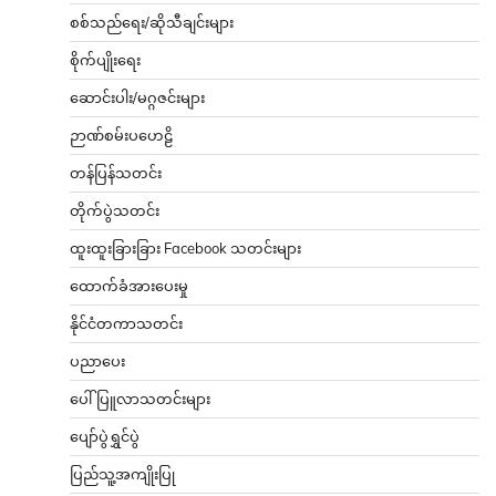
စစ်သည်ရေး/ဆိုသီချင်းများ
စိုက်ပျိုးရေး
ဆောင်းပါး/မဂ္ဂဇင်းများ
ဉာဏ်စမ်းပဟေဠိ
တန်ပြန်သတင်း
တိုက်ပွဲသတင်း
ထူးထူးခြားခြား Facebook သတင်းများ
ထောက်ခံအားပေးမှု
နိုင်ငံတကာသတင်း
ပညာပေး
ပေါ်ပြူလာသတင်းများ
ပျော်ပွဲရွှင်ပွဲ
ပြည်သူ့အကျိုးပြု