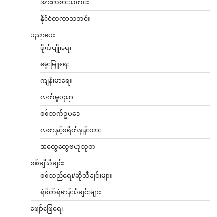
အားကစားသတင်း
နိုင်ငံတကာသတင်း
ပညာပေး
စိုက်ပျိုးရေး
မွေးမြူရေး
ကျန်းမာရေး
လက်မှုပညာ
စစ်ဘက်ဥပဒေ
လစာနှင့်စရိတ်နှုန်းထား
အထွေထွေဗဟုသုတ
စစ်ချီသီချင်း
စစ်သည်ရေး/ဆိုသီချင်းများ
ရဲစိတ်ရဲမာန်သီချင်းများ
ဖျော်ဖြေရေး