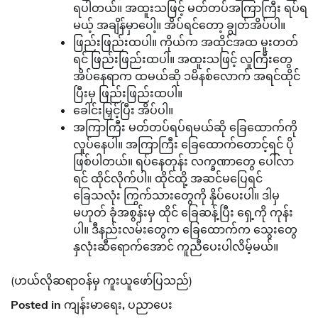
ရပါတယ်။ အထူးသဖြင့် မတ်တပ်အကြာကြီး ရပ်ရ
မယ့် အချိန်မှာပေါ့။ အိပ်ရင်တော့ ချွတ်အိပ်ပါ။
ဖြည်းဖြည်းထပါ။ ကိုယ်က အထိုင်အထ မူးတတ်
ရင် ဖြည်းဖြည်းထပါ။ အထူးသဖြင့် လူကြီးတွေ
အိပ်နေရာက ထမယ်ဆို ၁မိနစ်လောက် အရင်ထိုင်
ပြီးမှ ဖြည်းဖြည်းထပါ။
ခေါင်းမြှင့်ပြီး အိပ်ပါ။
အကြာကြီး မတ်တပ်ရပ်ရမယ်ဆို ခြေထောက်ကို
လှုပ်နေပါ။ အကြာကြီး ခြေထောက်တောင့်ရင် ပို
ဖြစ်ပါတယ်။ ရပ်နေတုန်း လက္ခဏာတွေ ပေါ်လာ
ရင် ထိုင်လိုက်ပါ။ ထိုင်ထို့ အဆင်မပြေရင်
ခြေသလုံး ကြွက်သားတွေကို နှိပ်ပေးပါ။ ဒါမှ
မဟုတ် ခုံအစွန်းမှ ထိုင် ခြေဆန့်ပြီး ရှေ့ကို ကုန်း
ပါ။ ဒီနည်းလမ်းတွေက ခြေထောက်က သွေးတွေ
နှလုံးဆီရောက်အောင် ကူညီပေးပါလိမ့်မယ်။
(ဟယ်လိုဆရာဝန်မှ ကူးယူဖော်ပြသည်)
Posted in
ကျန်းမာရေး
,
ပညာပေး