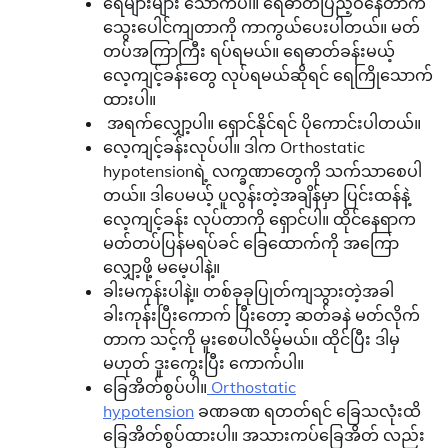
ရေများများ သောက်ပါ။ ရေဓာတ်ပြည့်ဝနေတာက
သွေးပေါင်ကျတာကို ကာကွယ်ပေးပါတယ်။ မတ်
တပ်အကြာကြီး ရပ်ရမယ်။ ရေဓာတ်ခန်းမယ့်
လေ့ကျင့်ခန်းတွေ လုပ်ရမယ်ဆိုရင် ရေကြိုသောက်
ထားပါ။
အရက်လျှော့ပါ။ ရှောင်နိုင်ရင် ပိုကောင်းပါတယ်။
လေ့ကျင့်ခန်းလုပ်ပါ။ ဒါက Orthostatic
hypotensionရဲ့ လက္ခဏာတွေကို သက်သာစေပါ
တယ်။ ဒါပေမယ့် ပူလွန်းတဲ့အချိန်မှာ ပြင်းထန်နဲ့
လေ့ကျင့်ခန်း လုပ်တာကို ရှောင်ပါ။ ထိုင်နေရာက
မတ်တပ်ပြန်မရပ်ခင် ခြေထောက်ကို အကြော
လျှော့ဖို့ မမေ့ပါနဲ့။
ခါးမကုန်းပါနဲ့။ တစ်ခုခုပြုတ်ကျသွားတဲ့အခါ
ခါးကုန်းပြီးကောက် ပြီးတော့ ဆတ်ခနဲ မတ်လိုက်
တာက သင့်ကို မူးစေပါလိမ့်မယ်။ ထိုင်ပြီး ဒါမှ
မဟုတ် ဒူးကွေးပြီး ကောက်ပါ။
ခြေအိတ်စွပ်ပါ။
Orthostatic
hypotension
ခဏခဏ ရတတ်ရင် ခြေသလုံးထိ
ခြေအိတ်စွပ်ထားပါ။ အသားကပ်ခြေအိတ် လည်း