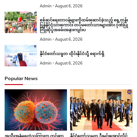
Admin
August 6, 2026
စစ်ဆင်ရေးတာဝန်များကိုထမ်းဆောင်ခဲ့သည့် ရှေ့တန်း
ပြန်နိုင်ငံ့သားကောင်း တပ်မတော်သားများအား ဂုဏ်ပြု
ကြိုဆိုပွဲအခမ်းအနားကျင်းပ
Admin
August 6, 2026
နိုင်ငံတော်သမ္မတ ထိုင်းနိုင်ငံသို့ ရောက်ရှိ
Admin
August 6, 2026
Popular News
နိုင်ငံတော်သမ္မတ ဦးမင်းအောင်လှိုင်
အသီးအနှံမှရတဲ့သကြားက ကင်ဆာ