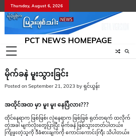
Skip
Thursday, August 6, 2026
to
content
PCT NEWS HOMEPAGE
မိုက်ခနဲ မူးသွားခြင်း
Posted on
September 21, 2023
by
ရှင်ယွန်း
အထိုင်အထ မှာ မူး မူး နေပြီလား???
ထိုင်နေရာက ဖြစ်ဖြစ်၊ လှဲနေရာက ဖြစ်ဖြစ် ရုတ်တရက် ထလိုက်
တဲ့အခါ မျက်လုံးတွေပြာပြီး မိုက်ခနဲ ဖြစ်သွားတတ်ပါတယ်။
ကြုံဖူးတဲ့သူကို ဒီခံစားချက်ကို ကောင်းကောင်းကြီး သိပါတယ်။