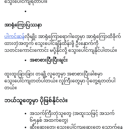
သွေးပေါင်ကျရတာပါ။
အာရုံကြောပြဿနာ
ပါကင်ဆန်
လိုမျိုး အာရုံကြောရောဂါတွေမှာ အာရုံကြောထိခိုက်
ထားတဲ့အတွက် သွေးပေါင်ချိန်ထိန်းဖို့ ဦးနှောက်ကို
သတင်းကောင်းကောင်း မပို့နိုင်လို့ သွေးပေါင်ကျနိုင်ပါတယ်။
အစာစားပြီးပြီးချင်း
ထူးထူးခြားခြား တချို့လူတွေမှာ အစာစားပြီးခါစမှာ
သွေးပေါင်ကျတတ်ပါတယ်။ လူကြီးတွေမှာ ပိုတွေ့ရတတ်ပါ
တယ်။
ဘယ်သူတွေမှာ ပိုဖြစ်နိုင်လဲ။
အသက်ကြီးတဲ့သူတွေ (အထူးသဖြင့် အသက်
၆၅နှစ် အထက်တွေ)
ဆီးဆေးတွေ၊ သွေးပေါင်ကျဆေးတွေ သောက်နေ