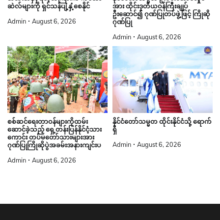
အား ထိုင်းဒုတိယဝန်ကြီးချုပ်
ဆဲလ်များကို ရှင်သန်ပျံ့နှံ့စေနိုင်
ဦးဆောင်၍ ဂုဏ်ပြုတပ်ဖွဲ့ဖြင့် ကြိုဆို
Admin
August 6, 2026
ဂုဏ်ပြု
Admin
August 6, 2026
စစ်ဆင်ရေးတာဝန်များကိုထမ်း
နိုင်ငံတော်သမ္မတ ထိုင်းနိုင်ငံသို့ ရောက်
ဆောင်ခဲ့သည့် ရှေ့တန်းပြန်နိုင်ငံ့သား
ရှိ
ကောင်း တပ်မတော်သားများအား
Admin
August 6, 2026
ဂုဏ်ပြုကြိုဆိုပွဲအခမ်းအနားကျင်းပ
Admin
August 6, 2026