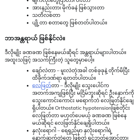
အားနည်းတာ၊ မိုက်ခနဲ ဖြစ်သွားတာ
သတိလစ်တာ
ပျို့တာ စတာတွေ ဖြစ်တတ်ပါတယ်။
ဘာအန္တရာယ် ဖြစ်နိုင်လဲ။
ဒီလိုမျိုး ခဏခဏ ဖြစ်နေမယ်ဆိုရင် အန္တရာယ်များပါတယ်။
အထူးသဖြင့် အသက်ကြီးတဲ့ သူတွေမှာပေါ့။
ချော်လဲတာ – မူးလဲတဲ့အခါ တစ်ခုခုနဲ့ တိုက်မိပြီး
ထိခိုက်ဒဏ်ရာ ရတတ်ပါတယ်။
လေဖြတ်
တာ – ဒီလိုမျိုး သွေးပေါင်က
အတက်အကျဖြစ်ပြီး မငြိမ်ဘူးဆိုရင် ဦးနှောက်ကို
သွေးကောင်းကောင်း မရောက်ဘဲ လေဖြတ်နိုင်ချေ
ရှိပါတယ်။ Orthostatic hypotensionဖြစ်တိုင်း
လေဖြတ်တာ မဟုတ်ပေမယ့် ခဏခဏ ဖြစ်နေ
မယ်ဆိုရင် လေဖြတ်နိုင်ချေရှိပါတယ်။
နှလုံးရောဂါ – ရေရှည်မှာ နှလုံးရောဂါရဲ့
နောက်ဆက်တွဲတွေ ဖြစ်တဲ့ ရင်ဘတ်အောင့်တာ၊