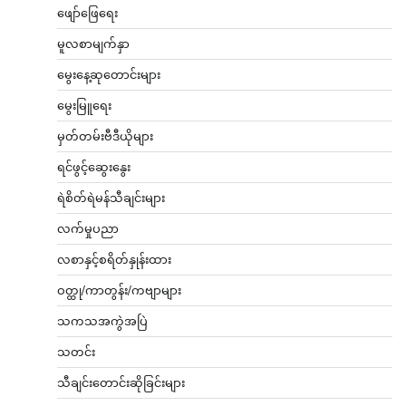
ဖျော်ဖြေရေး
မူလစာမျက်နှာ
မွေးနေ့ဆုတောင်းများ
မွေးမြူရေး
မှတ်တမ်းဗီဒီယိုများ
ရင်ဖွင့်ဆွေးနွေး
ရဲစိတ်ရဲမန်သီချင်းများ
လက်မှုပညာ
လစာနှင့်စရိတ်နှုန်းထား
ဝတ္ထု/ကာတွန်း/ကဗျာများ
သကသအကွဲအပြဲ
သတင်း
သီချင်းတောင်းဆိုခြင်းများ