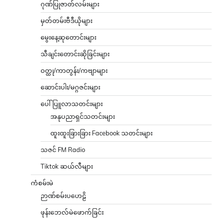
ဂုဏ်ပြုဇာတ်လမ်းများ
မှတ်တမ်းဗီဒီယိုများ
မွေးနေ့ဆုတောင်းများ
သီချင်းတောင်းဆိုခြင်းများ
ဝတ္ထု/ကာတွန်း/ကဗျာများ
ဆောင်းပါး/မဂ္ဂဇင်းများ
ပေါ်ပြူလာသတင်းများ
အနုပညာရှင်သတင်းများ
ထူးထူးခြားခြား Facebook သတင်းများ
သဇင် FM Radio
Tiktok ဆယ်လီများ
ကံစမ်းမဲ
ဉာဏ်စမ်းပဟေဠိ
ဖုန်းဘေလ်မဲဖောက်ခြင်း