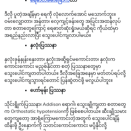
ဒီလို ပူတဲ့အချိန်မှာ ရေကို လုံလောက်အောင် မသောက်ဘူး။
ဝမ်းလျှောတာ၊ အန်တာ၊ လေ့ကျင့်ခန်းတွေ အပြင်းအထန်လုပ်
တာ စတာတွေကြောင့် ရေဓာတ်ဆုံးရှုံးမယ်ဆိုရင် ကိုယ်ထဲမှာ
အရည်နည်းလာပြီး သွေးပေါင်ကျလာပါမယ်။
နှလုံးပြဿနာ
နှလုံးခုန်နှုန်းနှေးတာ၊ နှလုံးအဆို့ရှင်မကောင်းတာ၊ နှလုံးက
ကောင်းကောင်း မညှစ်နိုင်တာ စတဲ့ ပြဿနာတွေမှာ
သွေးပေါင်ကျတတ်ပါတယ်။ ဒီလိုအခြေအနေမှာ မတ်တပ်ရပ်လို့
သွေးပေါင်ကျသွားရင်တောင် ပြန်ဆွဲတင်ဖို့ မလွယ်ပါဘူး။
ဟော်မုန်း ပြဿနာ
သိုင်းရွိုက်ပြဿနာ၊ Addison ရောဂါ၊ သွေးချိုကျတာ စတာတွေ
က Orthostatic hypotensionကို ဖြစ်စေပါတယ်။ ဆီးချိုသမား
တွေကျတော့ အာရုံကြောမကောင်းတဲ့အတွက် သွေးပေါင်ချိန်
ထိန်းဖို့ ဦးနှောက်ကို သတင်းကောင်းကောင်း မပို့နိုင်လို့