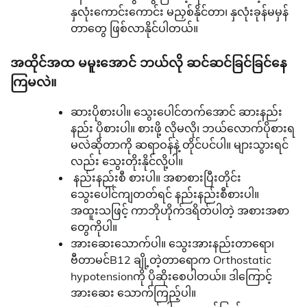
နှလုံးကောင်းကောင်း မညှစ်နိုင်တာ၊ နှလုံးခုန်မမှန်
တာတွေ ဖြစ်လာနိုင်ပါတယ်။
အထိုင်အထ မမူးအောင် ဘယ်လို ဆင်ဆင်ခြင်ခြင်နေ
ကြမလဲ။
ဆားပိုစားပါ။ သွေးပေါင်တက်အောင် ဆားနည်း
နည်း ပိုစားပါ။ စားဖို့ လိုမလို၊ ဘယ်လောက်ပိုစားရ
မလဲဆိုတာကို ဆရာဝန်နဲ့ တိုင်ပင်ပါ။ များသွားရင်
လည်း သွေးတိုးနိုင်လို့ပါ။
နည်းနည်းစီ စားပါ။ အစာစားပြီးတိုင်း
သွေးပေါင်ကျတတ်ရင် နည်းနည်းစီစားပါ။
အထူးသဖြင့် ကာဘိုဟိုက်ဒရိတ်ပါတဲ့ အစားအစာ
တွေကိုပါ။
အားဆေးသောက်ပါ။ သွေးအားနည်းတာရော၊
ဗီတာမင်B12 ချို့တဲ့တာရောက Orthostatic
hypotensionကို ပိုဆိုးစေပါတယ်။ ဒါကြောင့်
အားဆေး သောက်ကြည့်ပါ။