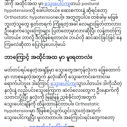
ဒါကို အထိုင်အထ မှာ
သွေးပေါင်ကျ
တယ် postural
hypotensionလို့ ခေါ်ပါတယ်။ ဆေးစကားနဲ့ ဆိုရင်တော့
Orthostatic hypotensionပေါ့။ အတူတူပါပဲ။ တစ်ခါမှ မဖြစ်
ဘူးတဲ့သူတွေ ရုတ်တရက် ကြုံရတဲ့အခါ လေများဖြတ်တာလား၊
ဦးနှောက်သွေးကြောများ ပြတ်တော့မှာလားဆိုပြီး လန့်တတ်ကြ
ပါတယ်။ ဘာလို့ ဒီလိုဖြစ်ရတာလဲ။ ဘယ်လို ဆင်ဆင်ခြင်ခြင် နေ
ကြမလဲဆိုတာ ပြောပြပေးပါ့မယ်
ဘာကြောင့် အထိုင်အထ မှာ မူးရတာလဲ။
မတ်တပ်ရပ်နေတဲ့အချိန်မှာ သွေးတွေအကုန်လုံးက ခြေထောက်
မှာ လာစုနေတဲ့အတွက် နှလုံးဆီကို သွေးကောင်းကောင်းမ
ရောက်ပါဘူး။ ဒါကြောင့်
သွေးပေါင်ကျ
သွားပါတယ်။ ဒါကိုသိတဲ့
နှလုံးနဲ့ လည်ပင်းသွေးကြောက ဆဲလ်လေးတွေက ဦးနှောက်ကို
သတင်းပို့ပြီး နှလုံးကို မြန်မြန် ညှစ်ခိုင်းတဲ့အတွက်
သွေးပေါင်ချိန်ကို ထိန်းထားနိုင်တာပါ။ Orthostatic
hypotensionမှာ ဒီဖြစ်စဉ်ပျက်ယွင်းသွားတဲ့အတွက်
သွေးပေါင်ကျပြီး မူးလာတာပါ။ အကြောင်းရင်းတွေကတော့
ရေဓာတ်ခမ်းခြောက်
တာ