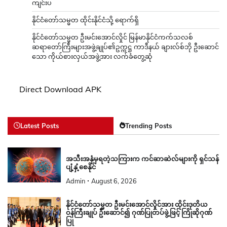
ကျင်းပ
နိုင်ငံတော်သမ္မတ ထိုင်းနိုင်ငံသို့ ရောက်ရှိ
နိုင်ငံတော်သမ္မတ ဦးမင်းအောင်လှိုင် မြန်မာနိုင်ငံကက်သလစ်
ဆရာတော်ကြီးများအဖွဲ့ချုပ်၏ဥက္ကဋ္ဌ ကာဒီနယ် ချားလ်စ်ဘို ဦးဆောင်
သော ကိုယ်စားလှယ်အဖွဲ့အား လက်ခံတွေ့ဆုံ
Direct Download APK
Latest Posts
Trending Posts
အသီးအနှံမှရတဲ့သကြားက ကင်ဆာဆဲလ်များကို ရှင်သန်
ပျံ့နှံ့စေနိုင်
Admin
August 6, 2026
နိုင်ငံတော်သမ္မတ ဦးမင်းအောင်လှိုင်အား ထိုင်းဒုတိယ
ဝန်ကြီးချုပ် ဦးဆောင်၍ ဂုဏ်ပြုတပ်ဖွဲ့ဖြင့် ကြိုဆိုဂုဏ်
ပြု