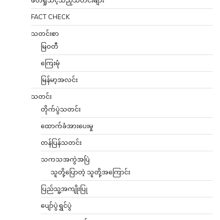
ဖတ်ရှုသင့်သည့်သတင်းများ
FACT CHECK
သတင်းစာ
မြဝတီ
ကြေးမုံ
မြန်မာ့အလင်း
သတင်း
တိုက်ပွဲသတင်း
ထောက်ခံအားပေးမှု
တန်ပြန်သတင်း
သကသအကွဲအပြဲ
သူတို့ပြောတဲ့ သူတို့အကြောင်း
ပြည်သူ့အကျိုးပြု
ပျော်ပွဲရွှင်ပွဲ