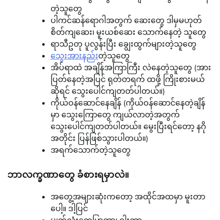
တဲ့သူတွေ
ပါကင်ဆန်ရောဂါအတွက် ဆေးတွေ ဒါမှမဟုတ်
စိတ်ကျဆေး၊ မူးယစ်ဆေး သောက်နေတဲ့ သူတွေ
ရာသီဥတု ပူလွန်းပြီး ချွေးထွက်များတဲ့သူတွေ
သွေးအားနည်း
တဲ့သူတွေ
အိပ်ရာထဲ အချိန်အကြာကြီး လဲနေတဲ့သူတွေ (အား
ပြတ်နေတဲ့အပြင် ရုတ်တရက် ထဖို့ ကြိုးစားမယ်
ဆိုရင် သွေးပေါင်ကျတတ်ပါတယ်။)
ကိုယ်ဝန်ဆောင်နေချိန် (ကိုယ်ဝန်ဆောင်နေတဲ့ချိန်
မှာ သွေးကြောတွေ ကျယ်လာတဲ့အတွက်
သွေးပေါင်ကျတတ်ပါတယ်။ မွေးပြီးရင်တော့ နဂို
အတိုင်း ပြန်ဖြစ်သွားပါတယ်။)
အရက်သောက်တဲ့သူတွေ
ဘာလက္ခဏာတွေ ခံစားရမှာလဲ။
အတွေ့အများဆုံးကတော့ အထိုင်အထမှာ မူးတာ
ပေါ့။ ဒါ့ပြင်
မျက်လုံးတွေပြာတာ၊ ဝါးတာ