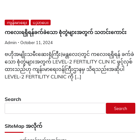
ကျန်းမာရေး
ပညာပေး
ကလေးရရှိရန်ခက်ခဲသော စုံတွဲများအတွက် သတင်းကောင်း
Admin
October 11, 2024
ဗဟိုအမျိုးသမီးဆေးရုံကြီး(မန္တလေး)တွင် ကလေးရရှိရန် ခက်ခဲ
သော စုံတွဲများအတွက် LEVEL-2 FERTILITY CLIN IC ဖွင့်လှစ်
ထားသည်ဟု ကျန်းမာရေးဝန်ကြီးဌာနမှ သိရသည်။အဆိုပါ
LEVEL-2 FERTILITY CLINIC ကို […]
Search
Search
SiteMap အလိုက်