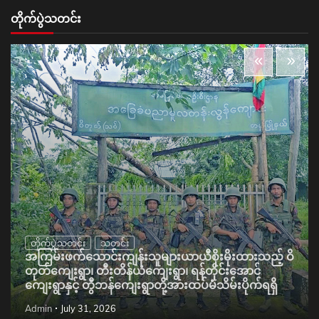
တိုက်ပွဲသတင်း
တိုက်ပွဲသတင်း
သတင်း
အကြမ်းဖက်သောင်းကျန်းသူများယာယီစိုးမိုးထားသည့် ဝိ
တုတ်ကျေးရွာ၊ တီးတိန်ယံကျေးရွာ၊ ရန်တိုင်းအောင်
ကျေးရွာနှင့် တွီဘန်ကျေးရွာတို့အားထပ်မံသိမ်းပိုက်ရရှိ
Admin
July 31, 2026