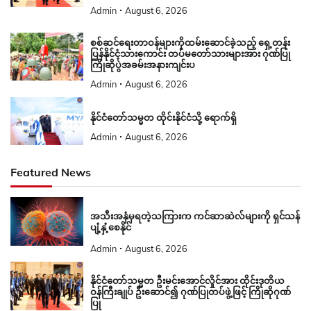
Admin
August 6, 2026
စစ်ဆင်ရေးတာဝန်များကိုထမ်းဆောင်ခဲ့သည့် ရှေ့တန်း
ပြန်နိုင်ငံ့သားကောင်း တပ်မတော်သားများအား ဂုဏ်ပြု
ကြိုဆိုပွဲအခမ်းအနားကျင်းပ
Admin
August 6, 2026
နိုင်ငံတော်သမ္မတ ထိုင်းနိုင်ငံသို့ ရောက်ရှိ
Admin
August 6, 2026
Featured News
အသီးအနှံမှရတဲ့သကြားက ကင်ဆာဆဲလ်များကို ရှင်သန်
ပျံ့နှံ့စေနိုင်
Admin
August 6, 2026
နိုင်ငံတော်သမ္မတ ဦးမင်းအောင်လှိုင်အား ထိုင်းဒုတိယ
ဝန်ကြီးချုပ် ဦးဆောင်၍ ဂုဏ်ပြုတပ်ဖွဲ့ဖြင့် ကြိုဆိုဂုဏ်
ပြု