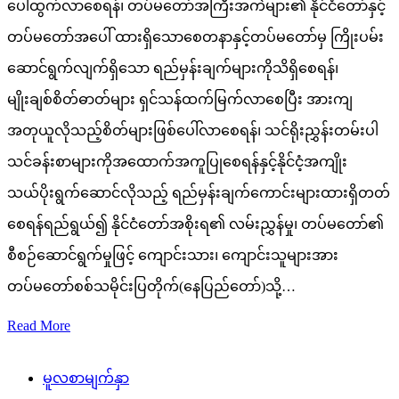
ပေါ်ထွက်လာစေရန်၊ တပ်မတော်အကြီးအကဲများ၏ နိုင်ငံတော်နှင့်
တပ်မတော်အပေါ် ထားရှိသောစေတနာနှင့်တပ်မတော်မှ ကြိုးပမ်း
ဆောင်ရွက်လျက်ရှိသော ရည်မှန်းချက်များကိုသိရှိစေရန်၊
မျိုးချစ်စိတ်ဓာတ်များ ရှင်သန်ထက်မြက်လာစေပြီး အားကျ
အတုယူလိုသည့်စိတ်များဖြစ်ပေါ်လာစေရန်၊ သင်ရိုးညွှန်းတမ်းပါ
သင်ခန်းစာများကိုအထောက်အကူပြုစေရန်နှင့်နိုင်ငံ့အကျိုး
သယ်ပိုးရွက်ဆောင်လိုသည့် ရည်မှန်းချက်ကောင်းများထားရှိတတ်
စေရန်ရည်ရွယ်၍ နိုင်ငံတော်အစိုးရ၏ လမ်းညွှန်မှု၊ တပ်မတော်၏
စီစဉ်ဆောင်ရွက်မှုဖြင့် ကျောင်းသား၊ ကျောင်းသူများအား
တပ်မတော်စစ်သမိုင်းပြတိုက်(နေပြည်တော်)သို့…
Read More
မူလစာမျက်နှာ