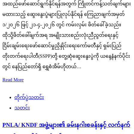
အထည်ဖော်ဆောင်ရွက်နိုင်ရန်အတွက် ကြိုတင်ကန့်သတ်ချက်များ
မထားသည့် ဆွေးနွေးပွဲများပြုလုပ်နိုင်ရန် ကြေညာချက်အမှတ်
၁/၂၀၂၆ ဖြင့် ၂၁-၄-၂၀၂၆ တွင် ကမ်းလှမ်း ဖိတ်ခေါ်ခဲ့သည်။
ထိုသို့ဖိတ်ခေါ်ချက်အရ အမျိုးသားစည်းလုံးညီညွတ်ရေးနှင့်
ငြိမ်းချမ်းရေးဖော်ဆောင်မှုညှိနှိုင်းရေးကော်မတီနှင့် ရှမ်းပြည်
တိုးတက်ရေးပါတီ(SSPP)တို့ တွေ့ဆုံဆွေးနွေးပွဲကို ယနေ့နံနက်ပိုင်း
တွင် နေပြည်တော်ရှိ ရွှေစံအိမ်ဟိုတယ်…
Read More
တိုက်ပွဲသတင်း
သတင်း
PNLA/ KNDF အဖွဲ့များ၏ ခမ်းနဂါးစခန်းနှင့် လက်နက်