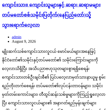
ကျောင်းသား၊ ကျောင်းသူများနှင့် ဆရာ၊ ဆရာမများ
တပ်မတော်စစ်သမိုင်းပြတိုက်(နေပြည်တော်)သို့
သွားရောက်လေ့လာ
admin
August 9, 2026
မျိုးဆက်သစ်ကျောင်းသားလူငယ် မောင်မယ်များအနေဖြင့်
နိုင်ငံတော်၏သမိုင်းနှင့်တပ်မတော်၏ သမိုင်းကြောင်းများကို
လေ့လာသိရှိပြီး အသိပညာဗဟုသုတများစွာရရှိစေရန်၊
ကျောင်းသားတစ်ဦးချင်းစီ၏ ပြင်ပလေ့လာမှတ်သားနာယူမှု စွမ်း
ရည်တိုးတက်စေရန်၊ တပ်မတော်၏လုပ်ငန်းတာဝန်များ၊ သမိုင်း
မှတ်တမ်းကောင်းများ၊ တီထွင်ဆန်းသစ်မှုများကိုကြည့်ရှုလေ့လာ
ပြီး ကျောင်းသားလူငယ်များ၏ အနာဂတ်ရည်မှန်းချက်များ