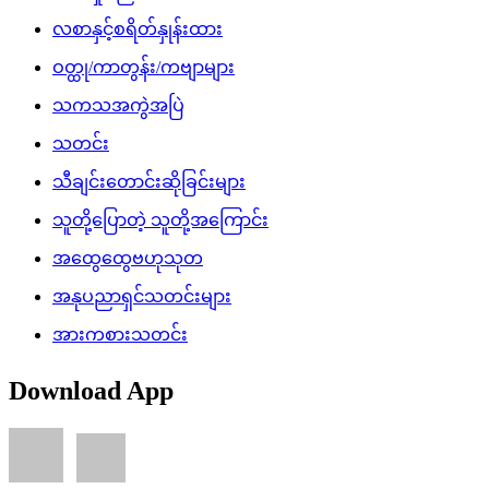
လစာနှင့်စရိတ်နှုန်းထား
ဝတ္ထု/ကာတွန်း/ကဗျာများ
သကသအကွဲအပြဲ
သတင်း
သီချင်းတောင်းဆိုခြင်းများ
သူတို့ပြောတဲ့ သူတို့အကြောင်း
အထွေထွေဗဟုသုတ
အနုပညာရှင်သတင်းများ
အားကစားသတင်း
Download App