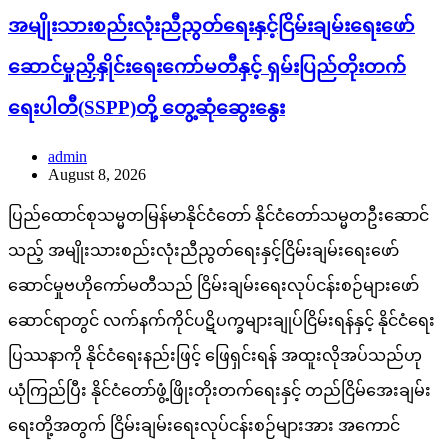
အမျိုးသားစည်းလုံးညီညွတ်ရေးနှင့်ငြိမ်းချမ်းရေးဖော်
ဆောင်မှုညှိနှိုင်းရေးကော်မတီနှင့် ရှမ်းပြည်တိုးတက်
ရေးပါတီ(SSPP)တို့ တွေ့ဆုံဆွေးနွေး
admin
August 8, 2026
ပြည်ထောင်စုသမ္မတမြန်မာနိုင်ငံတော် နိုင်ငံတော်သမ္မတဦးဆောင်
သည့် အမျိုးသားစည်းလုံးညီညွတ်ရေးနှင့်ငြိမ်းချမ်းရေးဖော်
ဆောင်မှုဗဟိုကော်မတီသည် ငြိမ်းချမ်းရေးလုပ်ငန်းစဉ်များဖော်
ဆောင်ရာတွင် လက်နက်ကိုင်ပဋိပက္ခများချုပ်ငြိမ်းရန်နှင့် နိုင်ငံရေး
ပြဿနာကို နိုင်ငံရေးနည်းဖြင့် ဖြေရှင်းရန် အထူးလိုအပ်သည်ဟု
ယုံကြည်ပြီး နိုင်ငံတော်ဖွံ့ဖြိုးတိုးတက်ရေးနှင့် တည်ငြိမ်အေးချမ်း
ရေးတို့အတွက် ငြိမ်းချမ်းရေးလုပ်ငန်းစဉ်များအား အကောင်