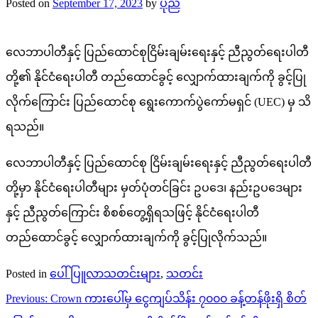
Posted on
September 17, 2023
by
ပုည
လေဘာပါတီနှင့် ပြည်ထောင်စုငြိမ်းချမ်းရေးနှင့် ညီညွတ်ရေးပါတီ
တို့၏ နိုင်ငံရေးပါတီ တည်ထောင်ခွင့် လျှောက်ထားချက်ကို ခွင့်ပြု
လိုက်ကြောင်း ပြည်ထောင်စု ရွေးကောက်ပွဲကော်မရှင် (UEC) မှ သိ
ရသည်။
လေဘာပါတီနှင့် ပြည်ထောင်စု ငြိမ်းချမ်းရေးနှင့် ညီညွတ်ရေးပါတီ
တို့မှာ နိုင်ငံရေးပါတီများ မှတ်ပုံတင်ခြင်း ဥပဒေ၊ နည်းဥပဒေများ
နှင့် ညီညွတ်ကြောင်း စိစစ်တွေ့ရှိရသဖြင့် နိုင်ငံရေးပါတီ
တည်ထောင်ခွင့် လျှောက်ထားချက်ကို ခွင့်ပြုလိုက်သည်။
Posted in
ပေါ်ပြူလာသတင်းများ
,
သတင်း
Post
Previous:
Crown ကားပေါ်မှ ငွေကျပ်သိန်း ၇၀၀၀ ခန့်တန်ဖိုးရှိ စိတ်
navigation