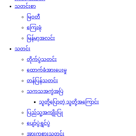
သတင်းစာ
မြဝတီ
ကြေးမုံ
မြန်မာ့အလင်း
သတင်း
တိုက်ပွဲသတင်း
ထောက်ခံအားပေးမှု
တန်ပြန်သတင်း
သကသအကွဲအပြဲ
သူတို့ပြောတဲ့ သူတို့အကြောင်း
ပြည်သူ့အကျိုးပြု
ပျော်ပွဲရွှင်ပွဲ
အားကစားသတင်း