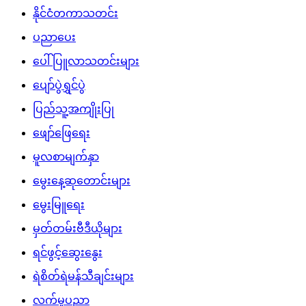
နိုင်ငံတကာသတင်း
ပညာပေး
ပေါ်ပြူလာသတင်းများ
ပျော်ပွဲရွှင်ပွဲ
ပြည်သူ့အကျိုးပြု
ဖျော်ဖြေရေး
မူလစာမျက်နှာ
မွေးနေ့ဆုတောင်းများ
မွေးမြူရေး
မှတ်တမ်းဗီဒီယိုများ
ရင်ဖွင့်ဆွေးနွေး
ရဲစိတ်ရဲမန်သီချင်းများ
လက်မှုပညာ