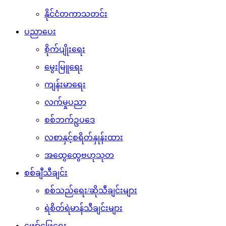
နိုင်ငံတကာသတင်း
ပညာပေး
စိုက်ပျိုးရေး
မွေးမြူရေး
ကျန်းမာရေး
လက်မှုပညာ
စစ်ဘက်ဥပဒေ
လစာနှင့်စရိတ်နှုန်းထား
အထွေထွေဗဟုသုတ
စစ်ချီသီချင်း
စစ်သည်ရေး/ဆိုသီချင်းများ
ရဲစိတ်ရဲမာန်သီချင်းများ
ဖျော်ဖြေရေး