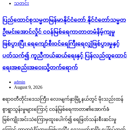
သတင်း
ပြည်ထောင်စုသမ္မတမြန်မာနိုင်ငံတော် နိုင်ငံတော်သမ္မတ
ဦးမင်းအောင်လှိုင် ငဝန်မြစ်ရေကာတာတမံနိမ့်ကျမှု
ဖြစ်ပွားပြီး ရေကျော်စီးဝင်ရေကြီးရေလျှံဖြစ်ပွားမှုနှင့်
ပတ်သက်၍ ကူညီကယ်ဆယ်ရေးနှင့် ပြန်လည်ထူထောင်
ရေးအစည်းအဝေးသို့တက်ရောက်
admin
August 9, 2026
ဧရာဝတီတိုင်းဒေသကြီး၊ လေးမျက်နှာမြို့နယ်တွင် မိုးသည်းထန်
စွာရွာသွန်းမှုများကြောင့် ငဝန်မြစ်ရေကာတာ၏အောက်ခံ
မြစ်ကျိုးအင်းသဲကြောမှထူးပေါက်၍ ရေဖြတ်သန်းစီးဆင်းမှု
ကြောင့် တာတမံနိမ့်ကျမှုဖြစ်ပွားပြီး လေးမျက်နှာမြို့ပေါ်ရပ်ကွက်