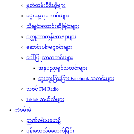
မှတ်တမ်းဗီဒီယိုများ
မွေးနေ့ဆုတောင်းများ
သီချင်းတောင်းဆိုခြင်းများ
ဝတ္ထု/ကာတွန်း/ကဗျာများ
ဆောင်းပါး/မဂ္ဂဇင်းများ
ပေါ်ပြူလာသတင်းများ
အနုပညာရှင်သတင်းများ
ထူးထူးခြားခြား Facebook သတင်းများ
သဇင် FM Radio
Tiktok ဆယ်လီများ
ကံစမ်းမဲ
ဉာဏ်စမ်းပဟေဠိ
ဖုန်းဘေလ်မဲဖောက်ခြင်း