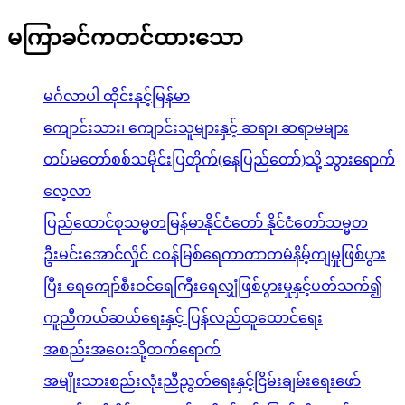
မကြာခင်ကတင်ထားသော
မင်္ဂလာပါ ထိုင်းနှင့်မြန်မာ
ကျောင်းသား၊ ကျောင်းသူများနှင့် ဆရာ၊ ဆရာမများ
တပ်မတော်စစ်သမိုင်းပြတိုက်(နေပြည်တော်)သို့ သွားရောက်
လေ့လာ
ပြည်ထောင်စုသမ္မတမြန်မာနိုင်ငံတော် နိုင်ငံတော်သမ္မတ
ဦးမင်းအောင်လှိုင် ငဝန်မြစ်ရေကာတာတမံနိမ့်ကျမှုဖြစ်ပွား
ပြီး ရေကျော်စီးဝင်ရေကြီးရေလျှံဖြစ်ပွားမှုနှင့်ပတ်သက်၍
ကူညီကယ်ဆယ်ရေးနှင့် ပြန်လည်ထူထောင်ရေး
အစည်းအဝေးသို့တက်ရောက်
အမျိုးသားစည်းလုံးညီညွတ်ရေးနှင့်ငြိမ်းချမ်းရေးဖော်