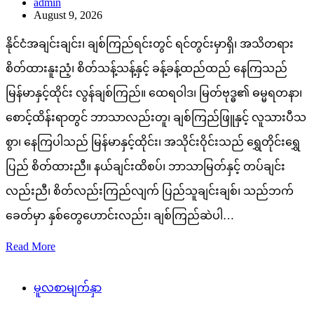
admin
August 9, 2026
နိုင်ငံအချင်းချင်း၊ ချစ်ကြည်ရင်းတွင် ရင်တွင်းမှာရှိ၊ အသိတရား
စိတ်ထားနူးညံ့၊ စိတ်သန့်သန့်နှင့် ခန့်ခန့်ထည်ထည် နေကြသည်
မြန်မာနှင့်ထိုင်း လွန်ချစ်ကြည်။ ထေရဝါဒ၊ မြတ်ဗုဒ္ဓ၏ ဓမ္မရတနာ၊
စောင့်ထိန်းရာတွင် ဘာသာလည်းတူ၊ ချစ်ကြည်ဖြူနှင့် လူသားပီသ
စွာ၊ နေကြပါသည် မြန်မာနှင့်ထိုင်း၊ အသိုင်းဝိုင်းသည် ရွှေတိုင်းရွှေ
ပြည် စိတ်ထားညီ။ နယ်ချင်းထိစပ်၊ ဘာသာမြတ်နှင့် တပ်ချင်း
လည်းညီ၊ စိတ်လည်းကြည်လျက် ပြည်သူချင်းချစ်၊ သည်ဘက်
ခေတ်မှာ နှစ်တွေဟောင်းလည်း၊ ချစ်ကြည်ဆဲပါ…
Read More
မူလစာမျက်နှာ