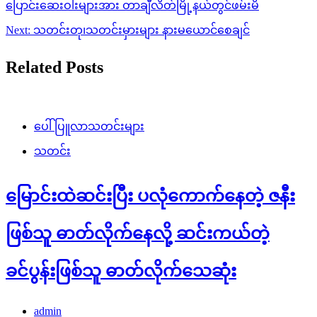
ပြောင်းဆေးဝါးများအား တာချီလိတ်မြို့နယ်တွင်ဖမ်းမိ
Next:
သတင်းတု၊သတင်းမှားများ နားမယောင်စေချင်
Related Posts
ပေါ်ပြူလာသတင်းများ
သတင်း
မြောင်းထဲဆင်းပြီး ပလုံကောက်နေတဲ့ ဇနီး
ဖြစ်သူ ဓာတ်လိုက်နေလို့ ဆင်းကယ်တဲ့
ခင်ပွန်းဖြစ်သူ ဓာတ်လိုက်သေဆုံး
admin