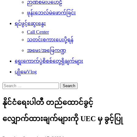
ဉာဏ်စမ်းပဟေဠိ
ဖုန်းဘေလ်မဲဖောက်ခြင်း
ရင်ဖွင့်ဆွေးနွေး
Call Center
သတင်းစကားပေးပို့ရန်
အမေး/အဖြေကဏ္ဍ
ရွေးကောက်ပွဲစိစစ်တွေ့ရှိချက်များ
ပျိုမေVlog
Search
for:
နိုင်ငံရေးပါတီ တည်ထောင်ခွင့်
လျှောက်ထားချက်များကို UEC မှ ခွင့်ပြု