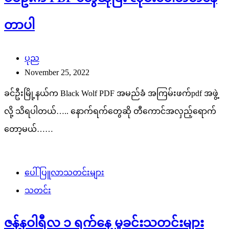
တာပါ
ပုည
November 25, 2022
ခင်ဦးမြို့နယ်က Black Wolf PDF အမည်ခံ အကြမ်းဖက်pdf အဖွဲ့
လို့ သိရပါတယ်….. နောက်ရက်တွေဆို တီကောင်အလှည့်ရောက်
တော့မယ်……
ပေါ်ပြူလာသတင်းများ
သတင်း
ဇန်နဝါရီလ ၁ ရက်နေ့ မှုခင်းသတင်းများ