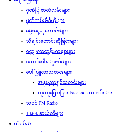
ဂုဏ်ပြုဇာတ်လမ်းများ
မှတ်တမ်းဗီဒီယိုများ
မွေးနေ့ဆုတောင်းများ
သီချင်းတောင်းဆိုခြင်းများ
ဝတ္ထု/ကာတွန်း/ကဗျာများ
ဆောင်းပါး/မဂ္ဂဇင်းများ
ပေါ်ပြူလာသတင်းများ
အနုပညာရှင်သတင်းများ
ထူးထူးခြားခြား Facebook သတင်းများ
သဇင် FM Radio
Tiktok ဆယ်လီများ
ကံစမ်းမဲ