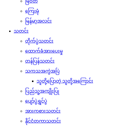
မြဝတီ
ကြေးမုံ
မြန်မာ့အလင်း
သတင်း
တိုက်ပွဲသတင်း
ထောက်ခံအားပေးမှု
တန်ပြန်သတင်း
သကသအကွဲအပြဲ
သူတို့ပြောတဲ့ သူတို့အကြောင်း
ပြည်သူ့အကျိုးပြု
ပျော်ပွဲရွှင်ပွဲ
အားကစားသတင်း
နိုင်ငံတကာသတင်း