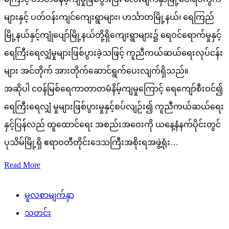
များနှင့် ပတ်ဝန်းကျင်ကျေးရွာများ၊ ဟင်္သာတမြို့နယ်၊ ရေကြည်
မြို့နယ်နှင့်ကျုံပျော်မြို့နယ်တို့ရှိကျေးရွာများ၌ ရေဝင်ရောက်မှုနှင့်
ရေကြီးရေလျှံမှုများဖြစ်ပွားခဲ့သဖြင့် ကူညီကယ်ဆယ်ရေးလုပ်ငန်း
များ အင်တိုက် အားတိုက်ဆောင်ရွက်ပေးလျက်ရှိသည်။
အဆိုပါ ငဝန်မြစ်ရေကာတာတမံနိမ့်ကျမှုကြောင့် ရေကျော်စီးဝင်၍
ရေကြီးရေလျှံ မှုများဖြစ်ပွားမှုနှင့်စပ်လျဉ်း၍ ကူညီကယ်ဆယ်ရေး
နှင့်ပြန်လည် ထူထောင်ရေး အစည်းအဝေးကို ယနေ့နံနက်ပိုင်းတွင်
ပုသိမ်မြို့ရှိ ဧရာဝတီတိုင်းဒေသကြီးအစိုးရအဖွဲ့ရုံး…
Read More
မူလစာမျက်နှာ
သတင်း