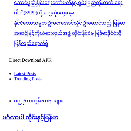
ဆောင်မှုညှိနှိုင်းရေးကော်မတီနှင့် ရှမ်းပြည်တိုးတက် ရေး
ပါတီ(SSPP)တို့ တွေ့ဆုံဆွေးနွေး
နိုင်ငံတော်သမ္မတ ဦးမင်းအောင်လှိုင် ဦးဆောင်သည့် မြန်မာ
အဆင့်မြင့်ကိုယ်စားလှယ်အဖွဲ့ ထိုင်းနိုင်ငံမှ မြန်မာနိုင်ငံသို့
ပြန်လည်ရောက်ရှိ
Direct Download APK
Latest Posts
Trending Posts
ဝတ္ထု/ကာတွန်း/ကဗျာများ
မင်္ဂလာပါ ထိုင်းနှင့်မြန်မာ