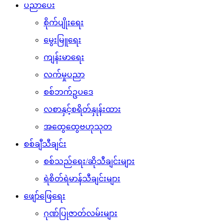
ပညာပေး
စိုက်ပျိုးရေး
မွေးမြူရေး
ကျန်းမာရေး
လက်မှုပညာ
စစ်ဘက်ဥပဒေ
လစာနှင့်စရိတ်နှုန်းထား
အထွေထွေဗဟုသုတ
စစ်ချီသီချင်း
စစ်သည်ရေး/ဆိုသီချင်းများ
ရဲစိတ်ရဲမာန်သီချင်းများ
ဖျော်ဖြေရေး
ဂုဏ်ပြုဇာတ်လမ်းများ