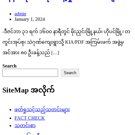
admin
January 1, 2024
-ဒီဇင်ဘာ ၃၁ ရက် ၁၆၀၀ နာရီတွင် မိုးညှင်းမြို့နယ်၊ ဟိုပင်မြို့၊ တ
ကွင်းအုပ်စု၊ သဲဂုဏ်ကျေးရွာသို့ KIA/PDF အကြမ်းဖက် အဖွဲ့မှ
အင်အား ၈၀ ဦးခန့်သည် […]
Search
Search
SiteMap အလိုက်
ဖတ်ရှုသင့်သည့်သတင်းများ
FACT CHECK
သတင်းစာ