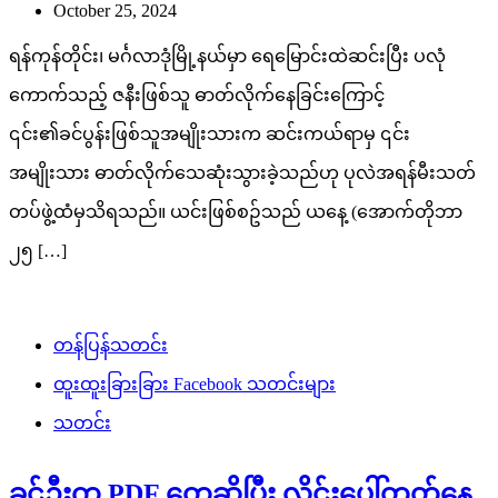
October 25, 2024
ရန်ကုန်တိုင်း၊ မင်္ဂလာဒုံမြို့နယ်မှာ ရေမြောင်းထဲဆင်းပြီး ပလုံ
ကောက်သည့် ဇနီးဖြစ်သူ ဓာတ်လိုက်နေခြင်းကြောင့်
၎င်း၏ခင်ပွန်းဖြစ်သူအမျိုးသားက ဆင်းကယ်ရာမှ ၎င်း
အမျိုးသား ဓာတ်လိုက်သေဆုံးသွားခဲ့သည်ဟု ပုလဲအရန်မီးသတ်
တပ်ဖွဲ့ထံမှသိရသည်။ ယင်းဖြစ်စဥ်သည် ယနေ့ (အောက်တိုဘာ
၂၅ […]
တန်ပြန်သတင်း
ထူးထူးခြားခြား Facebook သတင်းများ
သတင်း
ခင်ဦးက PDF တွေဆိုပြီး လိုင်းပေါ်တတ်နေ