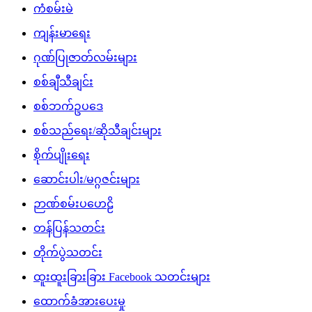
ကံစမ်းမဲ
ကျန်းမာရေး
ဂုဏ်ပြုဇာတ်လမ်းများ
စစ်ချီသီချင်း
စစ်ဘက်ဥပဒေ
စစ်သည်ရေး/ဆိုသီချင်းများ
စိုက်ပျိုးရေး
ဆောင်းပါး/မဂ္ဂဇင်းများ
ဉာဏ်စမ်းပဟေဠိ
တန်ပြန်သတင်း
တိုက်ပွဲသတင်း
ထူးထူးခြားခြား Facebook သတင်းများ
ထောက်ခံအားပေးမှု