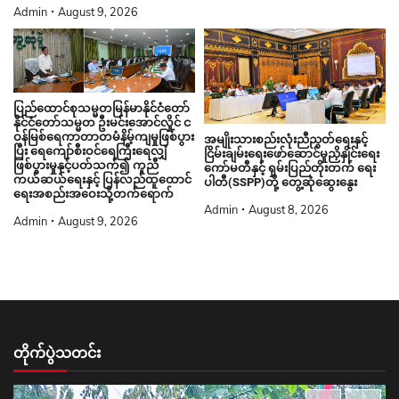
Admin
August 9, 2026
ပြည်ထောင်စုသမ္မတမြန်မာနိုင်ငံတော်
နိုင်ငံတော်သမ္မတ ဦးမင်းအောင်လှိုင် င
ဝန်မြစ်ရေကာတာတမံနိမ့်ကျမှုဖြစ်ပွား
အမျိုးသားစည်းလုံးညီညွတ်ရေးနှင့်
ပြီး ရေကျော်စီးဝင်ရေကြီးရေလျှံ
ငြိမ်းချမ်းရေးဖော်ဆောင်မှုညှိနှိုင်းရေး
ဖြစ်ပွားမှုနှင့်ပတ်သက်၍ ကူညီ
ကော်မတီနှင့် ရှမ်းပြည်တိုးတက် ရေး
ကယ်ဆယ်ရေးနှင့် ပြန်လည်ထူထောင်
ပါတီ(SSPP)တို့ တွေ့ဆုံဆွေးနွေး
ရေးအစည်းအဝေးသို့တက်ရောက်
Admin
August 8, 2026
Admin
August 9, 2026
တိုက်ပွဲသတင်း