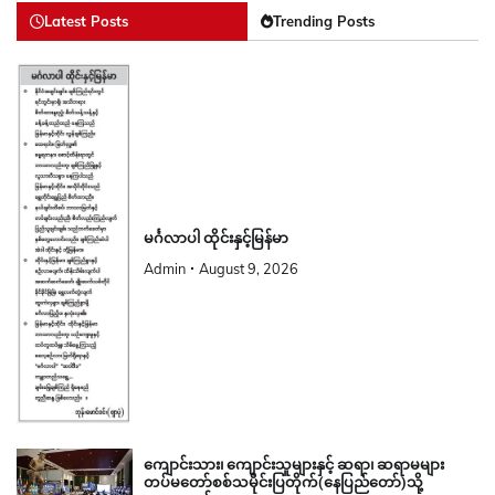
Latest Posts
Trending Posts
မင်္ဂလာပါ ထိုင်းနှင့်မြန်မာ
Admin
August 9, 2026
ကျောင်းသား၊ ကျောင်းသူများနှင့် ဆရာ၊ ဆရာမများ
တပ်မတော်စစ်သမိုင်းပြတိုက်(နေပြည်တော်)သို့