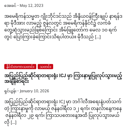
အေးခင်
May 12, 2023
အမေရိကန်သမ္မတ ဂျိုးဘိုင်ဒင်သည် အိန္ဒိယဝန်ကြီးချုပ် နာရန်ဒ
ရာ မိုဒီအား လာမည့် ဇွန်လတွင် အမေရိကန်နိုင်ငံ၌ လက်ခံ
တွေ့ဆုံသွားမည်ဖြစ်ကြောင်း အိမ်ဖြူတော်က မေလ ၁၀ ရက်
တွင် ပြောကြားခဲ့ကြောင်းသိရပါတယ်။ မိုဒီသည် […]
နိုင်ငံတကာသတင်း
သတင်း
အပြည်ပြည်ဆိုင်ရာတရားရုံး ICJ မှာ ကြားနာမှုပြုလုပ်သွားမည့်
အချိန်စာရင်း
ရှင်ယွန်း
January 10, 2026
အပြည်ပြည်ဆိုင်ရာတရားရုံး ICJ မှာ ဘင်္ဂါလီအရေးနဲ့ပတ်သက်
တဲ့ ကြားနာမှုကို လာမယ့် ဇန်နဝါရီလ ၁၂ ရက်၊ တနင်္လာနေ့ကနေ
ဇန်နဝါရီလ ၂၉ ရက်၊ ကြာသပတေးနေ့အထိ ပြုလုပ်သွားမယ်
လို […]