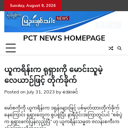
Skip
Sunday, August 9, 2026
to
content
PCT NEWS HOMEPAGE
ယူကရိန်းက ရုရှားကို မောင်းသူမဲ့
လေယာဉ်ဖြင့် တိုက်ခိုက်
Posted on
July 31, 2023
by
အေးခင်
မော်စကိုကို ယူကရိန်းက ဒရုန်းများဖြင့် ပစ်မှတ်ထားတိုက်ခိုက်
နေကြောင်း ရုရှားတွေက စွပ်စွဲပြီး နာရီပိုင်းအကြာတွင်ပင် “စစ်ပွဲ
က ရုရှားဖက်ပြန်လှည့်ပြီ” ဟု ယူကရိန်းသမ္မတ ဇလန်းစကီးက