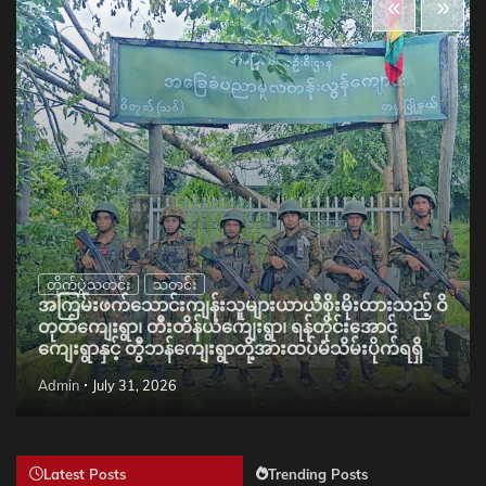
တိုက်ပွဲသတင်း
သတင်း
အကြမ်းဖက်သောင်းကျန်းသူများယာယီစိုးမိုးထားသည့် ဝိ
တုတ်ကျေးရွာ၊ တီးတိန်ယံကျေးရွာ၊ ရန်တိုင်းအောင်
ကျေးရွာနှင့် တွီဘန်ကျေးရွာတို့အားထပ်မံသိမ်းပိုက်ရရှိ
Admin
July 31, 2026
Latest Posts
Trending Posts