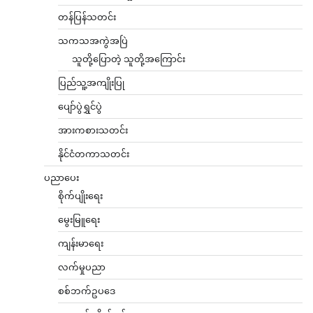
တန်ပြန်သတင်း
သကသအကွဲအပြဲ
သူတို့ပြောတဲ့ သူတို့အကြောင်း
ပြည်သူ့အကျိုးပြု
ပျော်ပွဲရွှင်ပွဲ
အားကစားသတင်း
နိုင်ငံတကာသတင်း
ပညာပေး
စိုက်ပျိုးရေး
မွေးမြူရေး
ကျန်းမာရေး
လက်မှုပညာ
စစ်ဘက်ဥပဒေ