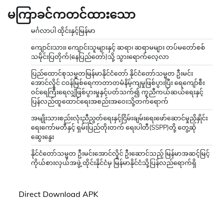
မကြာခင်ကတင်ထားသော
မင်္ဂလာပါ ထိုင်းနှင့်မြန်မာ
ကျောင်းသား၊ ကျောင်းသူများနှင့် ဆရာ၊ ဆရာမများ တပ်မတော်စစ်
သမိုင်းပြတိုက်(နေပြည်တော်)သို့ သွားရောက်လေ့လာ
ပြည်ထောင်စုသမ္မတမြန်မာနိုင်ငံတော် နိုင်ငံတော်သမ္မတ ဦးမင်း
အောင်လှိုင် ငဝန်မြစ်ရေကာတာတမံနိမ့်ကျမှုဖြစ်ပွားပြီး ရေကျော်စီး
ဝင်ရေကြီးရေလျှံဖြစ်ပွားမှုနှင့်ပတ်သက်၍ ကူညီကယ်ဆယ်ရေးနှင့်
ပြန်လည်ထူထောင်ရေးအစည်းအဝေးသို့တက်ရောက်
အမျိုးသားစည်းလုံးညီညွတ်ရေးနှင့်ငြိမ်းချမ်းရေးဖော်ဆောင်မှုညှိနှိုင်း
ရေးကော်မတီနှင့် ရှမ်းပြည်တိုးတက် ရေးပါတီ(SSPP)တို့ တွေ့ဆုံ
ဆွေးနွေး
နိုင်ငံတော်သမ္မတ ဦးမင်းအောင်လှိုင် ဦးဆောင်သည့် မြန်မာအဆင့်မြင့်
ကိုယ်စားလှယ်အဖွဲ့ ထိုင်းနိုင်ငံမှ မြန်မာနိုင်ငံသို့ပြန်လည်ရောက်ရှိ
Direct Download APK