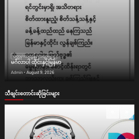
ဝတ္ထု/ကာတွန်း/ကဗျာများ
မင်္ဂလာပါ ထိုင်းနှင့်မြန်မာ
Admin
August 9, 2026
သီချင်းတောင်းဆိုခြင်းများ