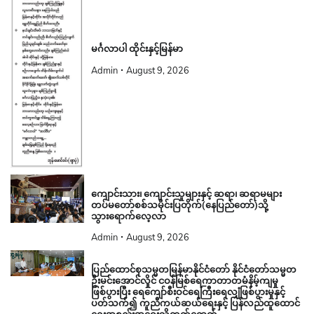
မင်္ဂလာပါ ထိုင်းနှင့်မြန်မာ
Admin
August 9, 2026
ကျောင်းသား၊ ကျောင်းသူများနှင့် ဆရာ၊ ဆရာမများ
တပ်မတော်စစ်သမိုင်းပြတိုက်(နေပြည်တော်)သို့
သွားရောက်လေ့လာ
Admin
August 9, 2026
ပြည်ထောင်စုသမ္မတမြန်မာနိုင်ငံတော် နိုင်ငံတော်သမ္မတ
ဦးမင်းအောင်လှိုင် ငဝန်မြစ်ရေကာတာတမံနိမ့်ကျမှု
ဖြစ်ပွားပြီး ရေကျော်စီးဝင်ရေကြီးရေလျှံဖြစ်ပွားမှုနှင့်
ပတ်သက်၍ ကူညီကယ်ဆယ်ရေးနှင့် ပြန်လည်ထူထောင်