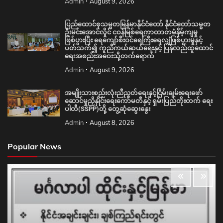
Admin
August 9, 2026
ပြည်ထောင်စုသမ္မတမြန်မာနိုင်ငံတော် နိုင်ငံတော်သမ္မတ
ဦးမင်းအောင်လှိုင် ငဝန်မြစ်ရေကာတာတမံနိမ့်ကျမှု
ဖြစ်ပွားပြီး ရေကျော်စီးဝင်ရေကြီးရေလျှံဖြစ်ပွားမှုနှင့်
ပတ်သက်၍ ကူညီကယ်ဆယ်ရေးနှင့် ပြန်လည်ထူထောင်
ရေးအစည်းအဝေးသို့တက်ရောက်
Admin
August 9, 2026
အမျိုးသားစည်းလုံးညီညွတ်ရေးနှင့်ငြိမ်းချမ်းရေးဖော်
ဆောင်မှုညှိနှိုင်းရေးကော်မတီနှင့် ရှမ်းပြည်တိုးတက် ရေး
ပါတီ(SSPP)တို့ တွေ့ဆုံဆွေးနွေး
Admin
August 8, 2026
Popular News