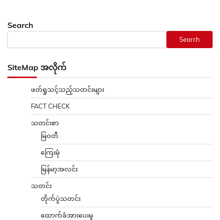
Search
Search
SiteMap အလိုက်
ဖတ်ရှုသင့်သည့်သတင်းများ
FACT CHECK
သတင်းစာ
မြဝတီ
ကြေးမုံ
မြန်မာ့အလင်း
သတင်း
တိုက်ပွဲသတင်း
ထောက်ခံအားပေးမှု