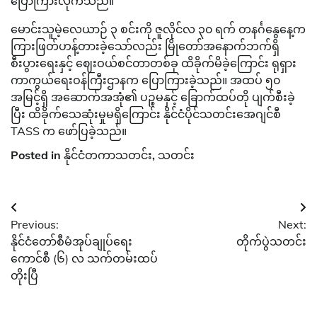
ပြောကြားလိုက်သည်။
မောင်းသူမဲ့လေယာဉ် ၃ စင်းကို ဇူလိုင်လ ၃၀ ရက် တနင်္ဂနွေနေ့က
ကြားဖြတ်ဟန့်တားခဲ့သော်လည်း မြိုတော်အနောက်ဘက်ရှိ
စီးပွားရေးနှင့် ဈေးဝယ်စင်တာတစ်ခု ထိခိုက်မိခဲ့ကြောင်း ရုရှား
ကာကွယ်ရေးဝန်ကြီးဌာနက ပြောကြားခဲ့သည်။ အထပ် ၅၀
အမြင့်ရှိ အဆောက်အအုံ၏ ပဉ္စမနှင့် ခြောက်ထပ်တို ပျက်စီးခဲ့
ပြီး ထိခိုက်သေဆုံးမှုမရှိကြောင်း နိုင်ငံပိုင်သတင်းအေဂျင်စီ
TASS က ဖော်ပြခဲ့သည်။
Posted in
နိုင်ငံတကာသတင်း
,
သတင်း
Post
Previous:
Next:
navigation
နိုင်ငံတော်စီမံအုပ်ချုပ်ရေး
တိုက်ပွဲသတင်း
ကောင်စီ (၆) လ သက်တမ်းထပ်
တိုးပြီ