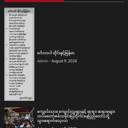
မင်္ဂလာပါ ထိုင်းနှင့်မြန်မာ
Admin
August 9, 2026
ကျောင်းသား၊ ကျောင်းသူများနှင့် ဆရာ၊ ဆရာမများ
တပ်မတော်စစ်သမိုင်းပြတိုက်(နေပြည်တော်)သို့
သွားရောက်လေ့လာ