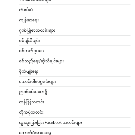
ကံစမ်းမဲ
ကျန်းမာရေး
ဂုဏ်ပြုဇာတ်လမ်းများ
စစ်ချီသီချင်း
စစ်ဘက်ဥပဒေ
စစ်သည်ရေး/ဆိုသီချင်းများ
စိုက်ပျိုးရေး
ဆောင်းပါး/မဂ္ဂဇင်းများ
ဉာဏ်စမ်းပဟေဠိ
တန်ပြန်သတင်း
တိုက်ပွဲသတင်း
ထူးထူးခြားခြား Facebook သတင်းများ
ထောက်ခံအားပေးမှု