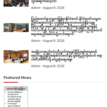
သွားရောက်လေ့လာ
Admin
August 9, 2026
ပြည်ထောင်စုသမ္မတမြန်မာနိုင်ငံတော် နိုင်ငံတော်သမ္မတ
ဦးမင်းအောင်လှိုင် ငဝန်မြစ်ရေကာတာတမံနိမ့်ကျမှု
ဖြစ်ပွားပြီး ရေကျော်စီးဝင်ရေကြီးရေလျှံဖြစ်ပွားမှုနှင့်
ပတ်သက်၍ ကူညီကယ်ဆယ်ရေးနှင့် ပြန်လည်ထူထောင်
ရေးအစည်းအဝေးသို့တက်ရောက်
Admin
August 9, 2026
အမျိုးသားစည်းလုံးညီညွတ်ရေးနှင့်ငြိမ်းချမ်းရေးဖော်
ဆောင်မှုညှိနှိုင်းရေးကော်မတီနှင့် ရှမ်းပြည်တိုးတက် ရေး
ပါတီ(SSPP)တို့ တွေ့ဆုံဆွေးနွေး
Admin
August 8, 2026
Featured News