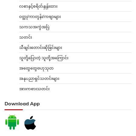
လစာနှင့်စရိတ်နှုန်းထား
ဝတ္ထု/ကာတွန်း/ကဗျာများ
သကသအကွဲအပြဲ
သတင်း
သီချင်းတောင်းဆိုခြင်းများ
သူတို့ပြောတဲ့ သူတို့အကြောင်း
အထွေထွေဗဟုသုတ
အနုပညာရှင်သတင်းများ
အားကစားသတင်း
Download App