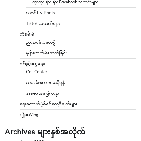
ထူးထူးခြားခြား Facebook သတင်းများ
သဇင် FM Radio
Tiktok ဆယ်လီများ
ကံစမ်းမဲ
ဉာဏ်စမ်းပဟေဠိ
ဖုန်းဘေလ်မဲဖောက်ခြင်း
ရင်ဖွင့်ဆွေးနွေး
Call Center
သတင်းစကားပေးပို့ရန်
အမေး/အဖြေကဏ္ဍ
ရွေးကောက်ပွဲစိစစ်တွေ့ရှိချက်များ
ပျိုမေVlog
Archives များနှစ်အလိုက်