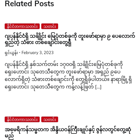
Related Posts
နိုင်ငံတကာသတင်း
သတင်း
ဂျပန်နိုင်ငံရှိ သင်္ချိုင်း မြေပုံတစ်ခုကို တူးဖော်ရာမှာ ၉ ပေလောက်
ရှည်တဲ့ သံဓား တစ်ချောင်းတွေ့ရှိ
ရှင်ယွန်း
February 3, 2023
ဂျပန်နိုင်ငံရှိ နှစ်သက်တမ်း ၁၇၀၀ရှိ သင်္ချိုင်းမြေပုံတစ်ခုကို
ရှေးဟောင်း သုတေသီတွေက တူးဖော်ရာမှာ အရှည် ၉ပေ
လောက်ရှိတဲ့ သံဓားတစ်ချောင်းကို တွေ့ရှိခဲ့ပါတယ်။ နာရာမြို့ရှိ
ရှေးဟောင်း သုတေသီတွေက ကန့်လန့်ဖြတ် […]
နိုင်ငံတကာသတင်း
သတင်း
အမေရိကန်သမ္မတက အိန္ဒိယဝန်ကြီးချုပ်နှင့် ဇွန်လတွင်တွေ့ဆုံ
မည်