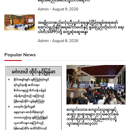
ရေးအစည်းအဝေးသို့တက်ရောက်
Admin
August 9, 2026
အမျိုးသားစည်းလုံးညီညွတ်ရေးနှင့်ငြိမ်းချမ်းရေးဖော်
ဆောင်မှုညှိနှိုင်းရေးကော်မတီနှင့် ရှမ်းပြည်တိုးတက် ရေး
ပါတီ(SSPP)တို့ တွေ့ဆုံဆွေးနွေး
Admin
August 8, 2026
Popular News
ကျောင်းသား၊ ကျောင်းသူများနှင့်
ဆရာ၊ ဆရာမများ တပ်မတော်စစ်
သမိုင်းပြတိုက်(နေပြည်တော်)သို့
သွားရောက်လေ့လာ