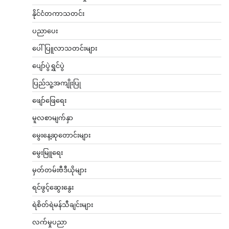
နိုင်ငံတကာသတင်း
ပညာပေး
ပေါ်ပြူလာသတင်းများ
ပျော်ပွဲရွှင်ပွဲ
ပြည်သူ့အကျိုးပြု
ဖျော်ဖြေရေး
မူလစာမျက်နှာ
မွေးနေ့ဆုတောင်းများ
မွေးမြူရေး
မှတ်တမ်းဗီဒီယိုများ
ရင်ဖွင့်ဆွေးနွေး
ရဲစိတ်ရဲမန်သီချင်းများ
လက်မှုပညာ