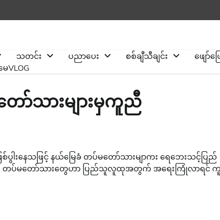
သတင်း
ပညာပေး
စစ်ချီသီချင်း
ဖျော်ဖ
ိုမေVLOG
မတော်သားများမှကူညီ
ီးမှုဖြစ်ပွါးနေသဖြင့် နယ်မြေခံ တပ်မတော်သားမျာကး ရေဘေးသင့်ပြည်
တယ်.။ တပ်မတော်သားတွေဟာ ပြည်သူလူထုအတွက် အရေးကြုံလာရင် က