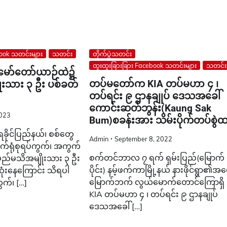
book သတင်းများ
သတင်း
တိုက်ပွဲသတင်း
ထူးထူးခြားခြား Facebook သတင်းများ
သတင်း
် မော်တော်ယာဉ်ထဲ၌
တပ်မတော်က KIA တပ်မဟာ ၄ ၊
းသား ၃ ဦး ပစ်ခတ်
တပ်ရင်း ၉ ဌာနချုပ် ဒေသအခေါ်
ကောင်းဆတ်ဘွန်း(Kaung Sak
2023
Bum)စခန်းအား သိမ်းပိုက်တပ်စွဲ
ခိုင်ပြည်နယ်၊ စစ်တွေ
Admin
September 8, 2022
၊ စက်ရုံစုရပ်ကွက်၊ အကွက်
စက်တင်ဘာလ ၇ ရက် ရှမ်းပြည်(မြောက်
မည်မသိအမျိုးသား ၃ ဦး
ပိုင်း) နမ့်ဖက်ကာမြို့နယ် နားဖိုင်ရွာ၏အရှေ
ံးနေကြောင်း သိရပါ
မြောက်ဘက် လွယ်မောက်တောင်ကြောရှိ
က်၊ […]
KIA တပ်မဟာ ၄ ၊ တပ်ရင်း ၉ ဌာနချုပ်
ဒေသအခေါ် […]