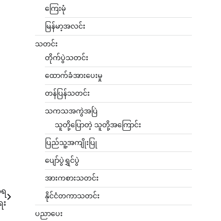
ကြေးမုံ
မြန်မာ့အလင်း
သတင်း
တိုက်ပွဲသတင်း
ထောက်ခံအားပေးမှု
တန်ပြန်သတင်း
သကသအကွဲအပြဲ
သူတို့ပြောတဲ့ သူတို့အကြောင်း
ပြည်သူ့အကျိုးပြု
ပျော်ပွဲရွှင်ပွဲ
အားကစားသတင်း
ာရ
နိုင်ငံတကာသတင်း
ေး
ပညာပေး