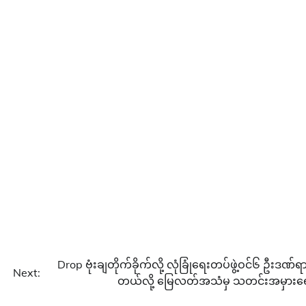
Drop ဗုံးချတိုက်ခိုက်လို့ လုံခြုံရေးတပ်ဖွဲ့ဝင်၆ ဦးဒဏ်ရ
Next:
တယ်လို့ မြေလတ်အသံမှ သတင်းအမှားရ