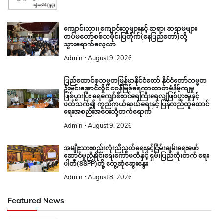
ကျောင်းသား၊ ကျောင်းသူများနှင့် ဆရာ၊ ဆရာမများ
တပ်မတော်စစ်သမိုင်းပြတိုက်(နေပြည်တော်)သို့
သွားရောက်လေ့လာ
Admin
August 9, 2026
ပြည်ထောင်စုသမ္မတမြန်မာနိုင်ငံတော် နိုင်ငံတော်သမ္မတ
ဦးမင်းအောင်လှိုင် ငဝန်မြစ်ရေကာတာတမံနိမ့်ကျမှု
ဖြစ်ပွားပြီး ရေကျော်စီးဝင်ရေကြီးရေလျှံဖြစ်ပွားမှုနှင့်
ပတ်သက်၍ ကူညီကယ်ဆယ်ရေးနှင့် ပြန်လည်ထူထောင်
ရေးအစည်းအဝေးသို့တက်ရောက်
Admin
August 9, 2026
အမျိုးသားစည်းလုံးညီညွတ်ရေးနှင့်ငြိမ်းချမ်းရေးဖော်
ဆောင်မှုညှိနှိုင်းရေးကော်မတီနှင့် ရှမ်းပြည်တိုးတက် ရေး
ပါတီ(SSPP)တို့ တွေ့ဆုံဆွေးနွေး
Admin
August 8, 2026
Featured News