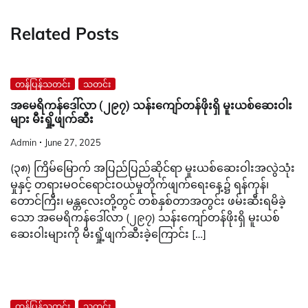
Related Posts
တန်ပြန်သတင်း
သတင်း
အမေရိကန်ဒေါ်လာ (၂၉၇) သန်းကျော်တန်ဖိုးရှိ မူးယစ်ဆေးဝါး
များ မီးရှို့ဖျက်ဆီး
Admin
June 27, 2025
(၃၈) ကြိမ်မြောက် အပြည်ပြည်ဆိုင်ရာ မူးယစ်ဆေးဝါးအလွဲသုံး
မှုနှင့် တရားမဝင်ရောင်းဝယ်မှုတိုက်ဖျက်ရေးနေ့၌ ရန်ကုန်၊
တောင်ကြီး၊ မန္တလေးတို့တွင် တစ်နှစ်တာအတွင်း ဖမ်းဆီးရမိခဲ့
သော အမေရိကန်ဒေါ်လာ (၂၉၇) သန်းကျော်တန်ဖိုးရှိ မူးယစ်
ဆေးဝါးများကို မီးရှို့ဖျက်ဆီးခဲ့ကြောင်း […]
တန်ပြန်သတင်း
သတင်း