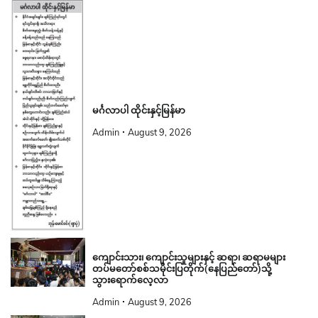
မင်္ဂလာပါ ထိုင်းနှင့်မြန်မာ
Admin
August 9, 2026
ကျောင်းသား၊ ကျောင်းသူများနှင့် ဆရာ၊ ဆရာမများ
တပ်မတော်စစ်သမိုင်းပြတိုက်(နေပြည်တော်)သို့
သွားရောက်လေ့လာ
Admin
August 9, 2026