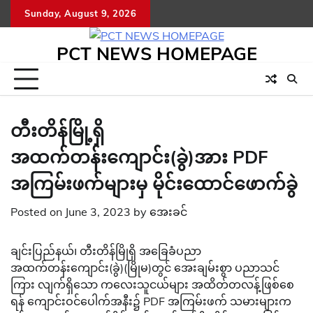
Skip
Sunday, August 9, 2026
to
content
PCT NEWS HOMEPAGE
တီးတိန်မြို့ရှိ
အထက်တန်းကျောင်း(ခွဲ)အား PDF
အကြမ်းဖက်များမှ မိုင်းထောင်ဖောက်ခွဲ
Posted on
June 3, 2023
by
အေးခင်
ချင်းပြည်နယ်၊ တီးတိန်မြိုရှိ အခြေခံပညာ
အထက်တန်းကျောင်း(ခွဲ)(မြိုမ)တွင် အေးချမ်းစွာ ပညာသင်
ကြား လျက်ရှိသော ကလေးသူငယ်များ အထိတ်တလန့်ဖြစ်စေ
ရန် ကျောင်းဝင်ပေါက်အနီး၌ PDF အကြမ်းဖက် သမားများက