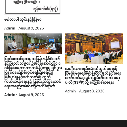
မင်္ဂလာပါ ထိုင်းနှင့်မြန်မာ
Admin
August 9, 2026
ပြည်ထောင်စုသမ္မတမြန်မာနိုင်ငံတော်
နိုင်ငံတော်သမ္မတ ဦးမင်းအောင်လှိုင် င
ဝန်မြစ်ရေကာတာတမံနိမ့်ကျမှုဖြစ်ပွား
အမျိုးသားစည်းလုံးညီညွတ်ရေးနှင့်
ပြီး ရေကျော်စီးဝင်ရေကြီးရေလျှံ
ငြိမ်းချမ်းရေးဖော်ဆောင်မှုညှိနှိုင်းရေး
ဖြစ်ပွားမှုနှင့်ပတ်သက်၍ ကူညီ
ကော်မတီနှင့် ရှမ်းပြည်တိုးတက် ရေး
ကယ်ဆယ်ရေးနှင့် ပြန်လည်ထူထောင်
ပါတီ(SSPP)တို့ တွေ့ဆုံဆွေးနွေး
ရေးအစည်းအဝေးသို့တက်ရောက်
Admin
August 8, 2026
Admin
August 9, 2026