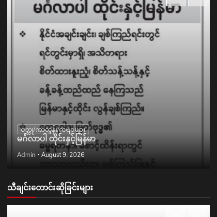
ဝတ္ထု/ကာတွန်း/ကဗျာများ
မင်္ဂလာပါ ထိုင်းနှင့်မြန်မာ
Admin
August 9, 2026
သီချင်းတောင်းဆိုခြင်းများ