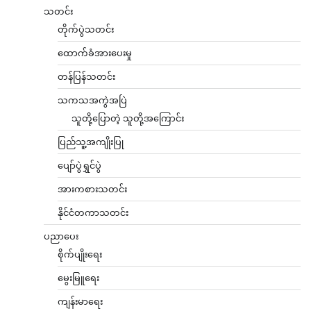
သတင်း
တိုက်ပွဲသတင်း
ထောက်ခံအားပေးမှု
တန်ပြန်သတင်း
သကသအကွဲအပြဲ
သူတို့ပြောတဲ့ သူတို့အကြောင်း
ပြည်သူ့အကျိုးပြု
ပျော်ပွဲရွှင်ပွဲ
အားကစားသတင်း
နိုင်ငံတကာသတင်း
ပညာပေး
စိုက်ပျိုးရေး
မွေးမြူရေး
ကျန်းမာရေး