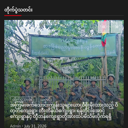
တိုက်ပွဲသတင်း
တိုက်ပွဲသတင်း
သတင်း
အကြမ်းဖက်သောင်းကျန်းသူများယာယီစိုးမိုးထားသည့် ဝိ
တုတ်ကျေးရွာ၊ တီးတိန်ယံကျေးရွာ၊ ရန်တိုင်းအောင်
ကျေးရွာနှင့် တွီဘန်ကျေးရွာတို့အားထပ်မံသိမ်းပိုက်ရရှိ
Admin
July 31, 2026