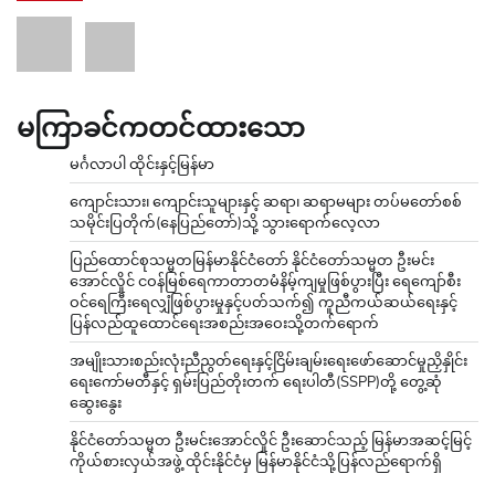
မကြာခင်ကတင်ထားသော
မင်္ဂလာပါ ထိုင်းနှင့်မြန်မာ
ကျောင်းသား၊ ကျောင်းသူများနှင့် ဆရာ၊ ဆရာမများ တပ်မတော်စစ်
သမိုင်းပြတိုက်(နေပြည်တော်)သို့ သွားရောက်လေ့လာ
ပြည်ထောင်စုသမ္မတမြန်မာနိုင်ငံတော် နိုင်ငံတော်သမ္မတ ဦးမင်း
အောင်လှိုင် ငဝန်မြစ်ရေကာတာတမံနိမ့်ကျမှုဖြစ်ပွားပြီး ရေကျော်စီး
ဝင်ရေကြီးရေလျှံဖြစ်ပွားမှုနှင့်ပတ်သက်၍ ကူညီကယ်ဆယ်ရေးနှင့်
ပြန်လည်ထူထောင်ရေးအစည်းအဝေးသို့တက်ရောက်
အမျိုးသားစည်းလုံးညီညွတ်ရေးနှင့်ငြိမ်းချမ်းရေးဖော်ဆောင်မှုညှိနှိုင်း
ရေးကော်မတီနှင့် ရှမ်းပြည်တိုးတက် ရေးပါတီ(SSPP)တို့ တွေ့ဆုံ
ဆွေးနွေး
နိုင်ငံတော်သမ္မတ ဦးမင်းအောင်လှိုင် ဦးဆောင်သည့် မြန်မာအဆင့်မြင့်
ကိုယ်စားလှယ်အဖွဲ့ ထိုင်းနိုင်ငံမှ မြန်မာနိုင်ငံသို့ပြန်လည်ရောက်ရှိ