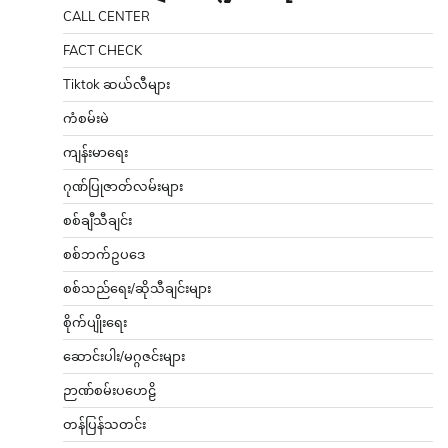
CALL CENTER
FACT CHECK
Tiktok ဆယ်လီများ
ကံစမ်းမဲ
ကျန်းမာရေး
ဂုဏ်ပြုဇာတ်လမ်းများ
စစ်ချီသီချင်း
စစ်ဘက်ဥပဒေ
စစ်သည်ရေး/ဆိုသီချင်းများ
စိုက်ပျိုးရေး
ဆောင်းပါး/မဂ္ဂဇင်းများ
ဉာဏ်စမ်းပဟေဠိ
တန်ပြန်သတင်း