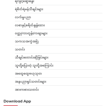
ရင်ဖွင့်ဆွေးနွေး
ရဲစိတ်ရဲမန်သီချင်းများ
လက်မှုပညာ
လစာနှင့်စရိတ်နှုန်းထား
ဝတ္ထု/ကာတွန်း/ကဗျာများ
သကသအကွဲအပြဲ
သတင်း
သီချင်းတောင်းဆိုခြင်းများ
သူတို့ပြောတဲ့ သူတို့အကြောင်း
အထွေထွေဗဟုသုတ
အနုပညာရှင်သတင်းများ
အားကစားသတင်း
Download App