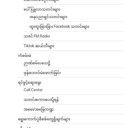
ပေါ်ပြူလာသတင်းများ
အနုပညာရှင်သတင်းများ
ထူးထူးခြားခြား Facebook သတင်းများ
သဇင် FM Radio
Tiktok ဆယ်လီများ
ကံစမ်းမဲ
ဉာဏ်စမ်းပဟေဠိ
ဖုန်းဘေလ်မဲဖောက်ခြင်း
ရင်ဖွင့်ဆွေးနွေး
Call Center
သတင်းစကားပေးပို့ရန်
အမေး/အဖြေကဏ္ဍ
ရွေးကောက်ပွဲစိစစ်တွေ့ရှိချက်များ