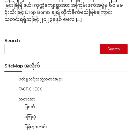
မြင်းခြံမြိုနယ်၊ ကုက္ကဲကျေးရွာအား အကြမ်းဖက်အဖွဲမှ ၆၀ မမ
ဗုံးသီးဖြင့် Drop Bomb ချ၍ တိုက်ခိုက်မည်ဖြစ်ကြောင်း
သတင်းရရှိသဖြင့် ၂၀၂၃ခုနှစ် မေလ […]
Search
Search
SiteMap အလိုက်
ဖတ်ရှုသင့်သည့်သတင်းများ
FACT CHECK
သတင်းစာ
မြဝတီ
ကြေးမုံ
မြန်မာ့အလင်း