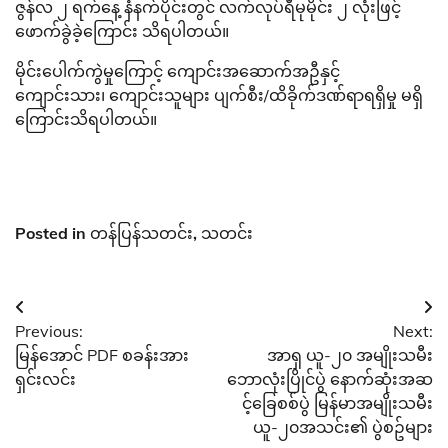
ဇွန်လ ၂ ရက်နေ့ နံနက်ပိုင်းတွင် လက်လုပ်ရီမုမိုင်း ၂ လုံးဖြင့်
ဖောက်ခွဲခဲ့ကြောင်း သိရပါတယ်။
မိုင်းပေါက်ကွဲမှုကြောင့် ကျောင်းအဆောက်အဦနှင့်
ကျောင်းသား၊ ကျောင်းသူများ ပျက်စီး/ထိခိုက်ဒဏ်ရာရရှိမှု မရှိ
ကြောင်းသိရပါတယ်။
Posted in
တန်ပြန်သတင်း
,
သတင်း
Post
Previous:
Next:
navigation
မြန်အောင် PDF စခန်းအား
အာရှ ယူ-၂၀ အမျိုးသမီး
ရှင်းလင်း
ဘောလုံးပြိုင်ပွဲ နောက်ဆုံးအဆ
င့်ခြေစစ်ပွဲ မြန်မာအမျိုးသမီး
ယူ-၂၀အသင်း၏ ပွဲစဥ်များ