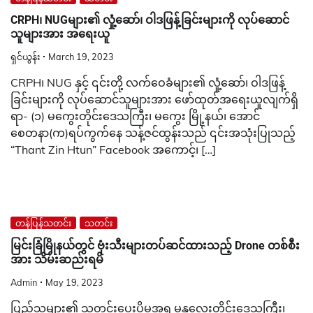
CRPH၊ NUGများ၏ လှုံ့ဆော်၊ ဝါဒဖြန့်ခြင်းများကို လုပ်ဆောင်
သူများအား အရေးယူ
ရှင်ယွန်း
March 19, 2023
CRPH၊ NUG နှင့် ၎င်းတို့ လက်ဝေခံများ၏ လှုံ့ဆော်၊ ဝါဒဖြန့်
ခြင်းများကို လုပ်ဆောင်သူများအား ဖော်ထုတ်အရေးယူလျက်ရှိ
ရာ- (၁) မကွေးတိုင်းဒေသကြီး၊ မကွေး မြို့နယ်၊ အောင်
စေတနာ(က)ရပ်ကွက်နေ သန့်ဇင်ထွန်းသည် ၎င်းအသုံးပြုသည့်
“Thant Zin Htun” Facebook အကောင့်၊ […]
တန်ပြန်သတင်း
သတင်း
မြင်းခြံမြိုနယ်တွင် ဗုံးသီးများတပ်ဆင်ထားသည့် Drone တစ်စီး
အား သိမ်းဆည်းရမိ
Admin
May 19, 2023
ပြည်သူများ၏ သတင်းပေးပိုမှုအရ မန္တလေးတိုင်းဒေသကြီး၊