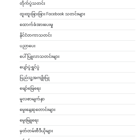
တိုက်ပွဲသတင်း
ထူးထူးခြားခြား Facebook သတင်းများ
ထောက်ခံအားပေးမှု
နိုင်ငံတကာသတင်း
ပညာပေး
ပေါ်ပြူလာသတင်းများ
ပျော်ပွဲရွှင်ပွဲ
ပြည်သူ့အကျိုးပြု
ဖျော်ဖြေရေး
မူလစာမျက်နှာ
မွေးနေ့ဆုတောင်းများ
မွေးမြူရေး
မှတ်တမ်းဗီဒီယိုများ