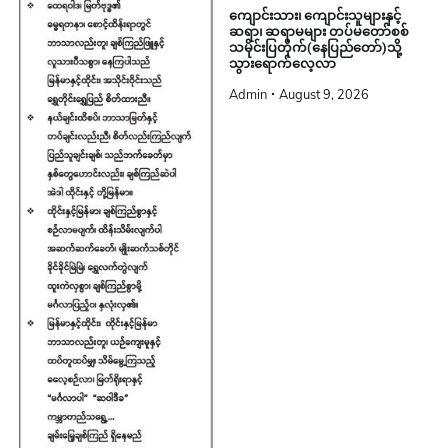
ကျောင်းသား၊ ကျောင်းသူများနှင့်
ဆရာ၊ ဆရာမများ တပ်မတော်စစ်
သမိုင်းပြတိုက်(နေပြည်တော်)သို့
သွားရောက်လေ့လာ
Admin
August 9, 2026