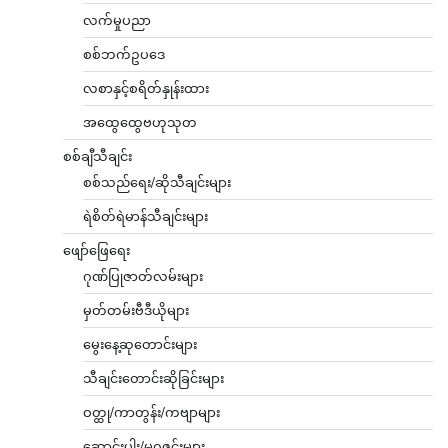
လက်မှုပညာ
စစ်ဘက်ဥပဒေ
လစာနှင့်စရိတ်နှုန်းထား
အထွေထွေဗဟုသုတ
စစ်ချီသီချင်း
စစ်သည်ရေး/ဆိုသီချင်းများ
ရဲစိတ်ရဲမာန်သီချင်းများ
ဖျော်ဖြေရေး
ဂုဏ်ပြုဇာတ်လမ်းများ
မှတ်တမ်းဗီဒီယိုများ
မွေးနေ့ဆုတောင်းများ
သီချင်းတောင်းဆိုခြင်းများ
ဝတ္ထု/ကာတွန်း/ကဗျာများ
ဆောင်းပါး/မဂ္ဂဇင်းများ