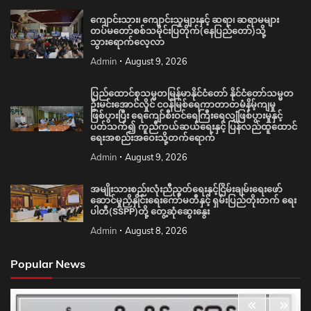
ကျောင်းသား၊ ကျောင်းသူများနှင့် ဆရာ၊ ဆရာမများ
တပ်မတော်စစ်သမိုင်းပြတိုက်(နေပြည်တော်)သို့
သွားရောက်လေ့လာ
Admin
August 9, 2026
ပြည်ထောင်စုသမ္မတမြန်မာနိုင်ငံတော် နိုင်ငံတော်သမ္မတ
ဦးမင်းအောင်လှိုင် ငဝန်မြစ်ရေကာတာတမံနိမ့်ကျမှု
ဖြစ်ပွားပြီး ရေကျော်စီးဝင်ရေကြီးရေလျှံဖြစ်ပွားမှုနှင့်
ပတ်သက်၍ ကူညီကယ်ဆယ်ရေးနှင့် ပြန်လည်ထူထောင်
ရေးအစည်းအဝေးသို့တက်ရောက်
Admin
August 9, 2026
အမျိုးသားစည်းလုံးညီညွတ်ရေးနှင့်ငြိမ်းချမ်းရေးဖော်
ဆောင်မှုညှိနှိုင်းရေးကော်မတီနှင့် ရှမ်းပြည်တိုးတက် ရေး
ပါတီ(SSPP)တို့ တွေ့ဆုံဆွေးနွေး
Admin
August 8, 2026
Popular News