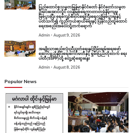
ပြည်ထောင်စုသမ္မတမြန်မာနိုင်ငံတော် နိုင်ငံတော်သမ္မတ
ဦးမင်းအောင်လှိုင် ငဝန်မြစ်ရေကာတာတမံနိမ့်ကျမှု
ဖြစ်ပွားပြီး ရေကျော်စီးဝင်ရေကြီးရေလျှံဖြစ်ပွားမှုနှင့်
ပတ်သက်၍ ကူညီကယ်ဆယ်ရေးနှင့် ပြန်လည်ထူထောင်
ရေးအစည်းအဝေးသို့တက်ရောက်
Admin
August 9, 2026
အမျိုးသားစည်းလုံးညီညွတ်ရေးနှင့်ငြိမ်းချမ်းရေးဖော်
ဆောင်မှုညှိနှိုင်းရေးကော်မတီနှင့် ရှမ်းပြည်တိုးတက် ရေး
ပါတီ(SSPP)တို့ တွေ့ဆုံဆွေးနွေး
Admin
August 8, 2026
Popular News