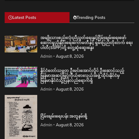
Latest Posts
Trending Posts
အမျိုးသားစည်းလုံးညီညွတ်ရေးနှင့်ငြိမ်းချမ်းရေးဖော်
ဆောင်မှုညှိနှိုင်းရေးကော်မတီနှင့် ရှမ်းပြည်တိုးတက် ရေး
ပါတီ(SSPP)တို့ တွေ့ဆုံဆွေးနွေး
Admin
August 8, 2026
နိုင်ငံတော်သမ္မတ ဦးမင်းအောင်လှိုင် ဦးဆောင်သည့်
မြန်မာအဆင့်မြင့်ကိုယ်စားလှယ်အဖွဲ့ ထိုင်းနိုင်ငံမှ
မြန်မာနိုင်ငံသို့ပြန်လည်ရောက်ရှိ
Admin
August 8, 2026
ငြိမ်းချမ်းရေးပန်း အတူနမ်းစို့
Admin
August 8, 2026