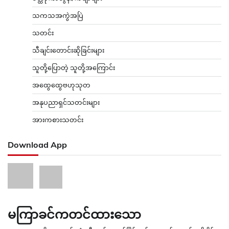
သကသအကွဲအပြဲ
သတင်း
သီချင်းတောင်းဆိုခြင်းများ
သူတို့ပြောတဲ့ သူတို့အကြောင်း
အထွေထွေဗဟုသုတ
အနုပညာရှင်သတင်းများ
အားကစားသတင်း
Download App
မကြာခင်ကတင်ထားသော