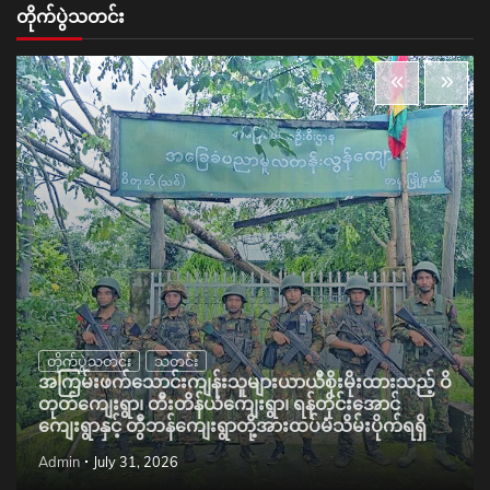
တိုက်ပွဲသတင်း
တိုက်ပွဲသတင်း
သတင်း
အကြမ်းဖက်သောင်းကျန်းသူများယာယီစိုးမိုးထားသည့် ဝိ
တုတ်ကျေးရွာ၊ တီးတိန်ယံကျေးရွာ၊ ရန်တိုင်းအောင်
ကျေးရွာနှင့် တွီဘန်ကျေးရွာတို့အားထပ်မံသိမ်းပိုက်ရရှိ
Admin
July 31, 2026