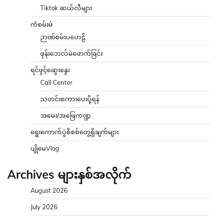
Tiktok ဆယ်လီများ
ကံစမ်းမဲ
ဉာဏ်စမ်းပဟေဠိ
ဖုန်းဘေလ်မဲဖောက်ခြင်း
ရင်ဖွင့်ဆွေးနွေး
Call Center
သတင်းစကားပေးပို့ရန်
အမေး/အဖြေကဏ္ဍ
ရွေးကောက်ပွဲစိစစ်တွေ့ရှိချက်များ
ပျိုမေVlog
Archives များနှစ်အလိုက်
August 2026
July 2026