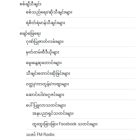
စစ်ချီသီချင်း
စစ်သည်ရေး/ဆိုသီချင်းများ
ရဲစိတ်ရဲမာန်သီချင်းများ
ဖျော်ဖြေရေး
ဂုဏ်ပြုဇာတ်လမ်းများ
မှတ်တမ်းဗီဒီယိုများ
မွေးနေ့ဆုတောင်းများ
သီချင်းတောင်းဆိုခြင်းများ
ဝတ္ထု/ကာတွန်း/ကဗျာများ
ဆောင်းပါး/မဂ္ဂဇင်းများ
ပေါ်ပြူလာသတင်းများ
အနုပညာရှင်သတင်းများ
ထူးထူးခြားခြား Facebook သတင်းများ
သဇင် FM Radio