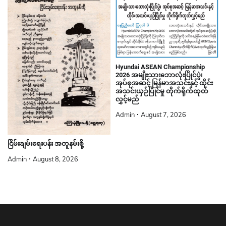
Hyundai ASEAN Championship
2026 အမျိုးသားဘောလုံးပြိုင်ပွဲ၊
အုပ်စုအဆင့် မြန်မာအသင်းနှင့် ထိုင်း
အသင်းယှဉ်ပြိုင်မှု တိုက်ရိုက်ထုတ်
လွှင့်မည်
Admin
August 7, 2026
ငြိမ်းချမ်းရေးပန်း အတူနမ်းစို့
Admin
August 8, 2026