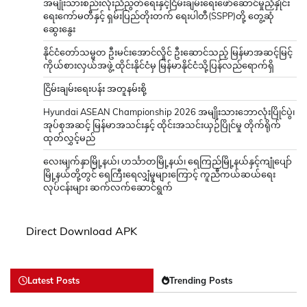
အမျိုးသားစည်းလုံးညီညွတ်ရေးနှင့်ငြိမ်းချမ်းရေးဖော်ဆောင်မှုညှိနှိုင်း
ရေးကော်မတီနှင့် ရှမ်းပြည်တိုးတက် ရေးပါတီ(SSPP)တို့ တွေ့ဆုံ
ဆွေးနွေး
နိုင်ငံတော်သမ္မတ ဦးမင်းအောင်လှိုင် ဦးဆောင်သည့် မြန်မာအဆင့်မြင့်
ကိုယ်စားလှယ်အဖွဲ့ ထိုင်းနိုင်ငံမှ မြန်မာနိုင်ငံသို့ပြန်လည်ရောက်ရှိ
ငြိမ်းချမ်းရေးပန်း အတူနမ်းစို့
Hyundai ASEAN Championship 2026 အမျိုးသားဘောလုံးပြိုင်ပွဲ၊
အုပ်စုအဆင့် မြန်မာအသင်းနှင့် ထိုင်းအသင်းယှဉ်ပြိုင်မှု တိုက်ရိုက်
ထုတ်လွှင့်မည်
လေးမျက်နှာမြို့နယ်၊ ဟင်္သာတမြို့နယ်၊ ရေကြည်မြို့နယ်နှင့်ကျုံပျော်
မြို့နယ်တို့တွင် ရေကြီးရေလျှံမှုများကြောင့် ကူညီကယ်ဆယ်ရေး
လုပ်ငန်းများ ဆက်လက်ဆောင်ရွက်
Direct Download APK
Latest Posts
Trending Posts