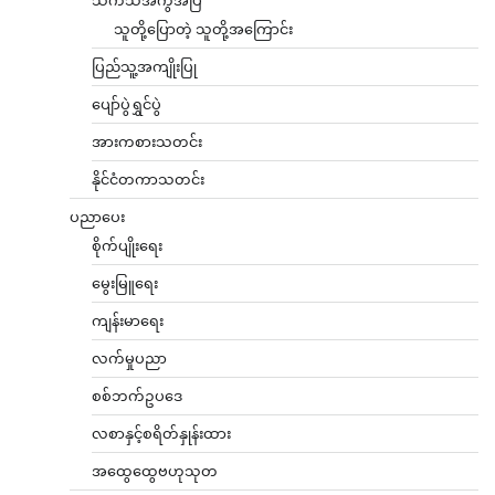
သူတို့ပြောတဲ့ သူတို့အကြောင်း
ပြည်သူ့အကျိုးပြု
ပျော်ပွဲရွှင်ပွဲ
အားကစားသတင်း
နိုင်ငံတကာသတင်း
ပညာပေး
စိုက်ပျိုးရေး
မွေးမြူရေး
ကျန်းမာရေး
လက်မှုပညာ
စစ်ဘက်ဥပဒေ
လစာနှင့်စရိတ်နှုန်းထား
အထွေထွေဗဟုသုတ