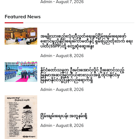
Admin
August 7, 2026
Featured News
အမျိုးသားစည်းလုံးညီညွတ်ရေးနှင့်ငြိမ်းချမ်းရေးဖော်
ဆောင်မှုညှိနှိုင်းရေးကော်မတီနှင့် ရှမ်းပြည်တိုးတက် ရေး
ပါတီ(SSPP)တို့ တွေ့ဆုံဆွေးနွေး
Admin
August 8, 2026
နိုင်ငံတော်သမ္မတ ဦးမင်းအောင်လှိုင် ဦးဆောင်သည့်
မြန်မာအဆင့်မြင့်ကိုယ်စားလှယ်အဖွဲ့ ထိုင်းနိုင်ငံမှ
မြန်မာနိုင်ငံသို့ပြန်လည်ရောက်ရှိ
Admin
August 8, 2026
ငြိမ်းချမ်းရေးပန်း အတူနမ်းစို့
Admin
August 8, 2026