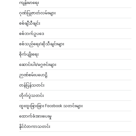
ကျန်းမာရေး
ဂုဏ်ပြုဇာတ်လမ်းများ
စစ်ချီသီချင်း
စစ်ဘက်ဥပဒေ
စစ်သည်ရေး/ဆိုသီချင်းများ
စိုက်ပျိုးရေး
ဆောင်းပါး/မဂ္ဂဇင်းများ
ဉာဏ်စမ်းပဟေဠိ
တန်ပြန်သတင်း
တိုက်ပွဲသတင်း
ထူးထူးခြားခြား Facebook သတင်းများ
ထောက်ခံအားပေးမှု
နိုင်ငံတကာသတင်း