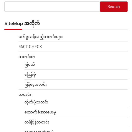
Search
SiteMap အလိုက်
ဖတ်ရှုသင့်သည့်သတင်းများ
FACT CHECK
သတင်းစာ
မြဝတီ
ကြေးမုံ
မြန်မာ့အလင်း
သတင်း
တိုက်ပွဲသတင်း
ထောက်ခံအားပေးမှု
တန်ပြန်သတင်း
သကသအကွဲအပြဲ