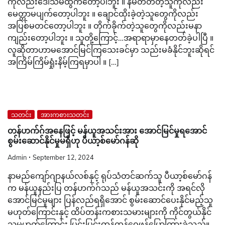
ကိုလည်းဒေါသမထွက်တော့ပါဘူး ။ နိမ်တတ်တဲ့သူကိုလည်း
မေတ္တာမပျက်တော့ပါဘူး ။ ချောင်ထိုးခဲ့တဲ့သူတွေကိုလည်း
အပြစ်မတင်တော့ပါဘူး ။ တိုက်ခိုက်တဲ့သူတွေကိုလည်းမနာ
ကျည်းတော့ပါဘူး ။ သူတို့ကြောင့်…အရာရာမှာနေတတ်ခဲ့ပါပြီ ။
လူဆိုတာဟာမအောင်မြင်ကြသေးခင်မှာ သည်းမခံနိုင်ဘူးဆိုရင်
အကြိမ်ကြိမ်ရှုံးနိမ့်ကြရမှာပါ ။ […]
သတင်း
အားကစားသတင်း
တန်ဟက်ဂ်အနေဖြင့် မန်ယူအသင်းအား အောင်မြင်မှုရအောင်
စွမ်းဆောင်နိုင်မှုမရှိဟု ပီယာ့စ်မော်ဂန်ဆို
Admin
September 12, 2024
နာမည်ကျော်ဂျာနယ်လစ်နှင့် ရုပ်သံတင်ဆက်သူ ပီယာ့စ်မော်ဂန်
က မန်ယူနည်းပြ တန်ဟက်ဂ်သည် မန်ယူအသင်းကို အရင်လို
အောင်မြင်မှုများ ပြန်လည်ရရှိအောင် စွမ်းဆောင်ပေးနိုင်မည့်သူ
မဟုတ်ကြောင်းနှင့် ထိပ်တန်းကစားသမားများကို ကိုင်တွယ်နိုင်
သူမဟုတ်ကြောင်း ပြင်းပြင်းထန်ထန်ဝေဖန်ပြောကြားခဲ့သည်။