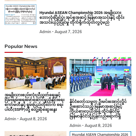
Hyundai ASEAN Championship 2026 အမျိုးသား
ဘောလုံးပြိုင်ပွဲ၊ အုပ်စုအဆင့် မြန်မာအသင်းနှင့် ထိုင်း
အသင်းယှဉ်ပြိုင်မှု တိုက်ရိုက်ထုတ်လွှင့်မည်
Admin
August 7, 2026
Popular News
အမျိုးသားစည်းလုံးညီညွတ်ရေးနှင့်
ငြိမ်းချမ်းရေးဖော်ဆောင်မှုညှိနှိုင်းရေး
နိုင်ငံတော်သမ္မတ ဦးမင်းအောင်လှိုင်
ကော်မတီနှင့် ရှမ်းပြည်တိုးတက် ရေး
ဦးဆောင်သည့် မြန်မာအဆင့်မြင့်
ပါတီ(SSPP)တို့ တွေ့ဆုံဆွေးနွေး
ကိုယ်စားလှယ်အဖွဲ့ ထိုင်းနိုင်ငံမှ
မြန်မာနိုင်ငံသို့ပြန်လည်ရောက်ရှိ
Admin
August 8, 2026
Admin
August 8, 2026