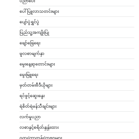
ပညာပေး
ပေါ်ပြူလာသတင်းများ
ပျော်ပွဲရွှင်ပွဲ
ပြည်သူ့အကျိုးပြု
ဖျော်ဖြေရေး
မူလစာမျက်နှာ
မွေးနေ့ဆုတောင်းများ
မွေးမြူရေး
မှတ်တမ်းဗီဒီယိုများ
ရင်ဖွင့်ဆွေးနွေး
ရဲစိတ်ရဲမန်သီချင်းများ
လက်မှုပညာ
လစာနှင့်စရိတ်နှုန်းထား
ဝတ္ထု/ကာတွန်း/ကဗျာများ