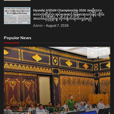
Hyundai ASEAN Championship 2026 အမျိုးသား
ဘောလုံးပြိုင်ပွဲ၊ အုပ်စုအဆင့် မြန်မာအသင်းနှင့် ထိုင်း
အသင်းယှဉ်ပြိုင်မှု တိုက်ရိုက်ထုတ်လွှင့်မည်
Admin
August 7, 2026
Popular News
မူလစာမျက်နှာ
သတင်း