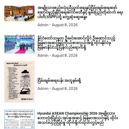
အမျိုးသားစည်းလုံးညီညွတ်ရေးနှင့်ငြိမ်းချမ်းရေးဖော်
ဆောင်မှုညှိနှိုင်းရေးကော်မတီနှင့် ရှမ်းပြည်တိုးတက် ရေး
ပါတီ(SSPP)တို့ တွေ့ဆုံဆွေးနွေး
Admin
August 8, 2026
နိုင်ငံတော်သမ္မတ ဦးမင်းအောင်လှိုင် ဦးဆောင်သည့်
မြန်မာအဆင့်မြင့်ကိုယ်စားလှယ်အဖွဲ့ ထိုင်းနိုင်ငံမှ
မြန်မာနိုင်ငံသို့ပြန်လည်ရောက်ရှိ
Admin
August 8, 2026
ငြိမ်းချမ်းရေးပန်း အတူနမ်းစို့
Admin
August 8, 2026
Hyundai ASEAN Championship 2026 အမျိုးသား
ဘောလုံးပြိုင်ပွဲ၊ အုပ်စုအဆင့် မြန်မာအသင်းနှင့် ထိုင်း
အသင်းယှဉ်ပြိုင်မှု တိုက်ရိုက်ထုတ်လွှင့်မည်