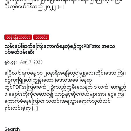
ပီယာ့စ်မော်ဂန်သည် ၂၀၂၂ […]
တန်ပြန်သတင်း
သတင်း
လမ်းပေါ်ဆက်ကြေးကောက်နေတဲ့စဉ့်ကူးPDFအား အသေ
ပစ်ခတ်ဖမ်းဆီး
ရှင်ယွန်း
April 7, 2023
ဧပြီလ ၆ရက်နေ့ ၁၁ ၂၀နာရီအချိန်တွင် မန္တလေးတိုင်းဒေသကြီး၊
စဉ့်ကူးမြိုနယ်၊ကျွန်းတော (ဒေသအခေါ်)နေရာ
တွင်PDFအကြမ်းဖက်၂ ဦးသည်တူမီးသေနတ် ၁ လက်၊ ဓားရှည်
၁ ချောင်းတိုကိုင်ဆောင်၍ ယာဉ်နှင့်ဆိုင်ကယ်များအား ငွေကြေး
ကောက်ခံနေကြောင်း သတင်းအရသွားရောက်သုတ်သင်
ရှင်းလင်းခဲ့ရာ […]
Search