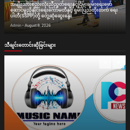
အမျိုးသားစည်းလုံးညီညွတ်ရေးနှင့်ငြိမ်းချမ်းရေးဖော်
ဆောင်မှုညှိနှိုင်းရေးကော်မတီနှင့် ရှမ်းပြည်တိုးတက် ရေး
ပါတီ(SSPP)တို့ တွေ့ဆုံဆွေးနွေး
Admin
August 8, 2026
သီချင်းတောင်းဆိုခြင်းများ