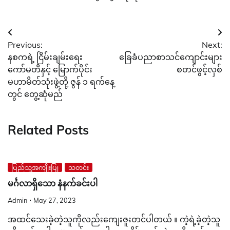
Post
Previous:
Next:
navigation
နစကရဲ့ ငြိမ်းချမ်းရေး
ခြေခံပညာစာသင်ကျောင်းများ
ကော်မတီနှင့် မြောက်ပိုင်း
စတင်ဖွင့်လှစ်
မဟာမိတ်သုံးဖွဲ့တို့ ဇွန် ၁ ရက်နေ့
တွင် တွေ့ဆုံမည်
Related Posts
ပြည်သူ့အကျိုးပြု
သတင်း
မင်္ဂလာရှိသော နံနက်ခင်းပါ
Admin
May 27, 2023
အထင်သေးခဲ့တဲ့သူကိုလည်းကျေးဇူးတင်ပါတယ် ။ ကဲ့ရဲ့ခဲ့တဲ့သူ