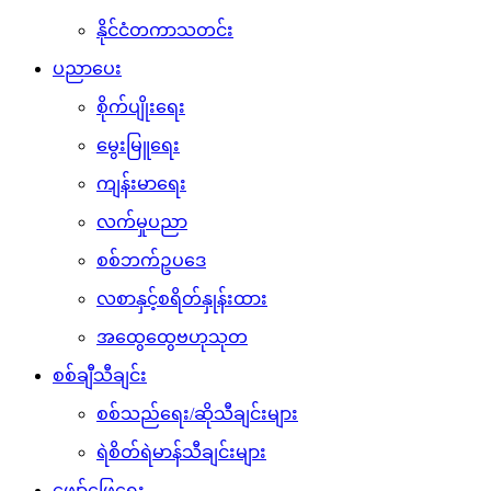
နိုင်ငံတကာသတင်း
ပညာပေး
စိုက်ပျိုးရေး
မွေးမြူရေး
ကျန်းမာရေး
လက်မှုပညာ
စစ်ဘက်ဥပဒေ
လစာနှင့်စရိတ်နှုန်းထား
အထွေထွေဗဟုသုတ
စစ်ချီသီချင်း
စစ်သည်ရေး/ဆိုသီချင်းများ
ရဲစိတ်ရဲမာန်သီချင်းများ
ဖျော်ဖြေရေး