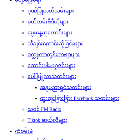
ဂုဏ်ပြုဇာတ်လမ်းများ
မှတ်တမ်းဗီဒီယိုများ
မွေးနေ့ဆုတောင်းများ
သီချင်းတောင်းဆိုခြင်းများ
ဝတ္ထု/ကာတွန်း/ကဗျာများ
ဆောင်းပါး/မဂ္ဂဇင်းများ
ပေါ်ပြူလာသတင်းများ
အနုပညာရှင်သတင်းများ
ထူးထူးခြားခြား Facebook သတင်းများ
သဇင် FM Radio
Tiktok ဆယ်လီများ
ကံစမ်းမဲ