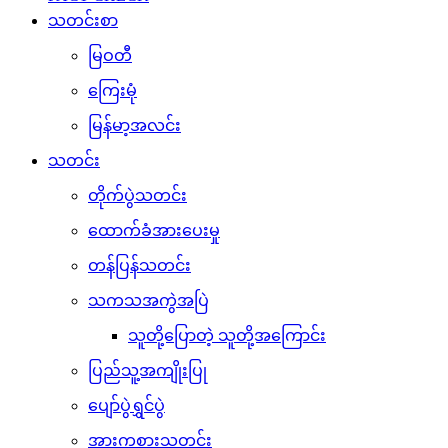
သတင်းစာ
မြဝတီ
ကြေးမုံ
မြန်မာ့အလင်း
သတင်း
တိုက်ပွဲသတင်း
ထောက်ခံအားပေးမှု
တန်ပြန်သတင်း
သကသအကွဲအပြဲ
သူတို့ပြောတဲ့ သူတို့အကြောင်း
ပြည်သူ့အကျိုးပြု
ပျော်ပွဲရွှင်ပွဲ
အားကစားသတင်း