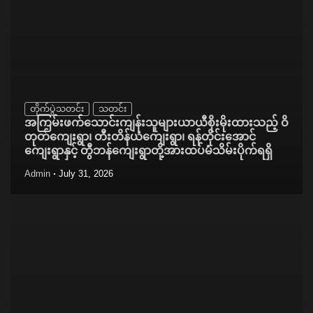
တိုက်ပွဲသတင်း
သတင်း
အကြမ်းဖက်သောင်းကျန်းသူများယာယီစိုးမိုးထားသည့် ဝိ
တုတ်ကျေးရွာ၊ တီးတိန်ယံကျေးရွာ၊ ရန်တိုင်းအောင်
ကျေးရွာနှင့် တွီဘန်ကျေးရွာတို့အားထပ်မံသိမ်းပိုက်ရရှိ
Admin
July 31, 2026