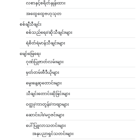
လစာနှင့်စရိတ်နှုန်းထား
အထွေထွေဗဟုသုတ
စစ်ချီသီချင်း
စစ်သည်ရေး/ဆိုသီချင်းများ
ရဲစိတ်ရဲမာန်သီချင်းများ
ဖျော်ဖြေရေး
ဂုဏ်ပြုဇာတ်လမ်းများ
မှတ်တမ်းဗီဒီယိုများ
မွေးနေ့ဆုတောင်းများ
သီချင်းတောင်းဆိုခြင်းများ
ဝတ္ထု/ကာတွန်း/ကဗျာများ
ဆောင်းပါး/မဂ္ဂဇင်းများ
ပေါ်ပြူလာသတင်းများ
အနုပညာရှင်သတင်းများ