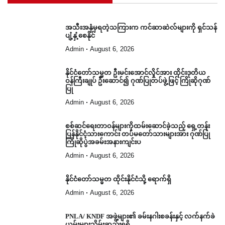
အသီးအနှံမှရတဲ့သကြားက ကင်ဆာဆဲလ်များကို ရှင်သန်
ပျံ့နှံ့စေနိုင်
Admin
August 6, 2026
နိုင်ငံတော်သမ္မတ ဦးမင်းအောင်လှိုင်အား ထိုင်းဒုတိယ
ဝန်ကြီးချုပ် ဦးဆောင်၍ ဂုဏ်ပြုတပ်ဖွဲ့ဖြင့် ကြိုဆိုဂုဏ်
ပြု
Admin
August 6, 2026
စစ်ဆင်ရေးတာဝန်များကိုထမ်းဆောင်ခဲ့သည့် ရှေ့တန်း
ပြန်နိုင်ငံ့သားကောင်း တပ်မတော်သားများအား ဂုဏ်ပြု
ကြိုဆိုပွဲအခမ်းအနားကျင်းပ
Admin
August 6, 2026
နိုင်ငံတော်သမ္မတ ထိုင်းနိုင်ငံသို့ ရောက်ရှိ
Admin
August 6, 2026
PNLA/ KNDF အဖွဲ့များ၏ ခမ်းနဂါးစခန်းနှင့် လက်နက်ခဲ
ယမ်းများသိမ်းဆည်းရရှိ