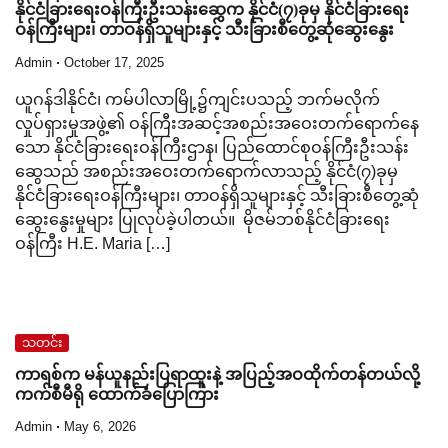
နိုင်ငံခြားရေးဝန်ကြီးဦးသန်းဆွေက နိုင်ငံ(၇)ခုမှ နိုင်ငံခြားရေး
ဝန်ကြီးများ၊ တာဝန်ရှိသူများနှင့် သီးခြားစီတွေ့ဆုံဆွေးနွေး
Admin
October 17, 2025
ယူဂန်ဒါနိုင်ငံ၊ ကမ်ပါလာမြို့၌ကျင်းပသည့် ဘက်မလိုက်
လှုပ်ရှားမှုအဖွဲ့၏ ဝန်ကြီးအဆင့်အစည်းအဝေးတက်ရောက်နေ
သော နိုင်ငံခြားရေးဝန်ကြီးဌာန၊ ပြည်ထောင်စုဝန်ကြီးဦးသန်း
ဆွေသည် အစည်းအဝေးတက်ရောက်လာသည့် နိုင်ငံ(၇)ခုမှ
နိုင်ငံခြားရေးဝန်ကြီးများ၊ တာဝန်ရှိသူများနှင့် သီးခြားစီတွေ့ဆုံ
ဆွေးနွေးမှုများ ပြုလုပ်ခဲ့ပါတယ်။ မိုဇမ်ဘစ်နိုင်ငံခြားရေး
ဝန်ကြီး H.E. Maria […]
သတင်း
ကာရစ်က မန်ယူနည်းပြရာထူးနဲ့ အပြည့်အဝထိုက်တန်တယ်လို့
ကက်စီမီရို ထောက်ခံပြောကြား
Admin
May 6, 2026