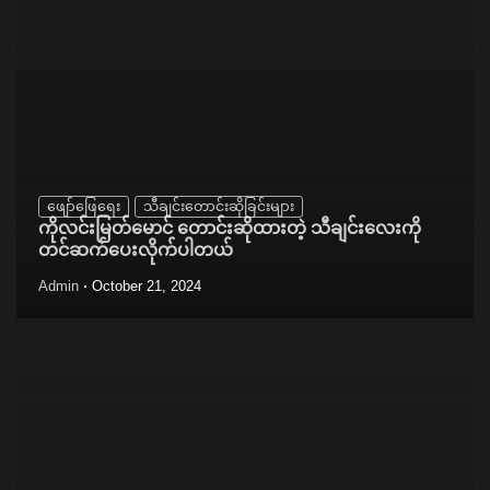
ဖျော်ဖြေရေး
သီချင်းတောင်းဆိုခြင်းများ
ကိုလင်းမြတ်မောင် တောင်းဆိုထားတဲ့ သီချင်းလေးကို
တင်ဆက်ပေးလိုက်ပါတယ်
Admin
October 21, 2024