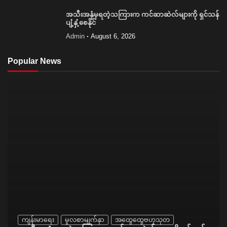
အသီးအနှံမှရတဲ့သကြားက ကင်ဆာဆဲလ်များကို ရှင်သန်
ပျံ့နှံ့စေနိုင်
Admin
August 6, 2026
Popular News
ကျန်းမာရေး
မူလစာမျက်နှာ
အထွေထွေဗဟုသုတ