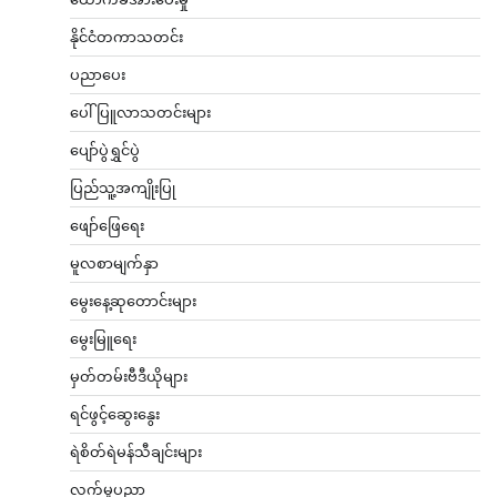
နိုင်ငံတကာသတင်း
ပညာပေး
ပေါ်ပြူလာသတင်းများ
ပျော်ပွဲရွှင်ပွဲ
ပြည်သူ့အကျိုးပြု
ဖျော်ဖြေရေး
မူလစာမျက်နှာ
မွေးနေ့ဆုတောင်းများ
မွေးမြူရေး
မှတ်တမ်းဗီဒီယိုများ
ရင်ဖွင့်ဆွေးနွေး
ရဲစိတ်ရဲမန်သီချင်းများ
လက်မှုပညာ