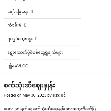
ဖျော်ဖြေရေး
ကံစမ်းမဲ
ရင်ဖွင့်ဆွေးနွေး
ရွေးကောက်ပွဲစိစစ်တွေ့ရှိချက်များ
ပျိုမေVLOG
စက်သုံးဆီဈေးနှုန်း
Posted on
May 30, 2023
by
အေးခင်
မေလ ၃၀ ရက်နေ့ စက်သုံးဆီဈေးနှုန်းလေးတွေကိုဖော်ပြ