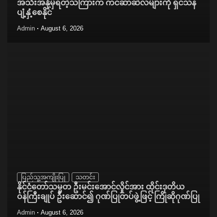
အသီးအနှံမှရတဲ့သကြားက ကင်ဆာဆဲလ်များကို ရှင်သန်
ပျံ့နှံ့စေနိုင်
Admin
August 6, 2026
ပြည်သူ့အကျိုးပြု
သတင်း
နိုင်ငံတော်သမ္မတ ဦးမင်းအောင်လှိုင်အား ထိုင်းဒုတိယ
ဝန်ကြီးချုပ် ဦးဆောင်၍ ဂုဏ်ပြုတပ်ဖွဲ့ဖြင့် ကြိုဆိုဂုဏ်ပြု
Admin
August 6, 2026