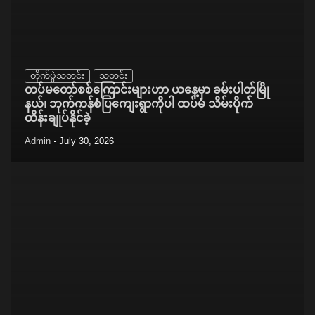
တိုက်ပွဲသတင်း
သတင်း
တပ်မတော်စစ်ကြောင်းများဟာ ယနေ့မှာ ခမ်းပါတ်မြို
နယ်၊ ဘုက်ကန်စံပြကျေးရွာကိုပါ ထပ်မံ သိမ်းပိုက်
ထိန်းချုပ်နိုင်ခဲ့
Admin
July 30, 2026