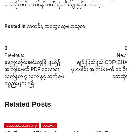
ပေးလိုက်ပါတယ်နော် စက်သုံးဆီဈေးနှုန်းကတော့ .
Posted in
သတင်း
,
အထွေထွေဗဟုသုတ
Post
Previous:
Next:
navigation
မကွေးတိုင်း၊မင်းလှမြို့နယ်၌
ချင်းပြည်နယ် CDF/ CNA
အကြမ်းဖက် PDF ၈လောင်း၊
ပူးပေါင်း အကြမ်းဖက် ၁၁ ဦး
လက်နက် ၇ လက် နှင့် ဆက်စပ်
သေဆုံး
ပစ္စည်းများ ရရှိ
Related Posts
ထောက်ခံအားပေးမှု
သတင်း