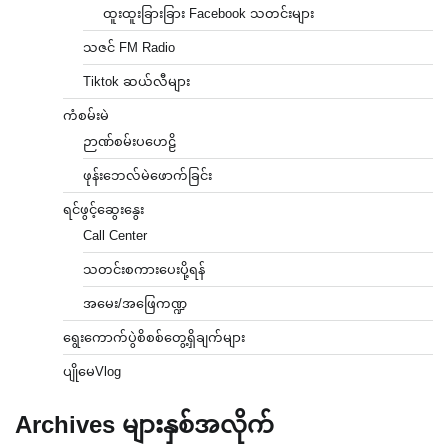
ထူးထူးခြားခြား Facebook သတင်းများ
သဇင် FM Radio
Tiktok ဆယ်လီများ
ကံစမ်းမဲ
ဉာဏ်စမ်းပဟေဠိ
ဖုန်းဘေလ်မဲဖောက်ခြင်း
ရင်ဖွင့်ဆွေးနွေး
Call Center
သတင်းစကားပေးပို့ရန်
အမေး/အဖြေကဏ္ဍ
ရွေးကောက်ပွဲစိစစ်တွေ့ရှိချက်များ
ပျိုမေVlog
Archives များနှစ်အလိုက်