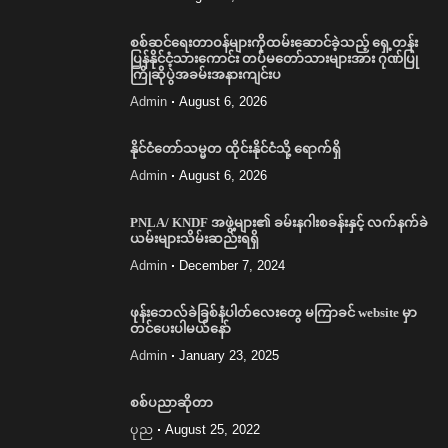
စစ်ဆင်ရေးတာဝန်များကိုထမ်းဆောင်ခဲ့သည့် ရှေ့တန်း
ပြန်နိုင်ငံ့သားကောင်း တပ်မတော်သားများအား ဂုဏ်ပြု
ကြိုဆိုပွဲအခမ်းအနားကျင်းပ
Admin
August 6, 2026
နိုင်ငံတော်သမ္မတ ထိုင်းနိုင်ငံသို့ ရောက်ရှိ
Admin
August 6, 2026
PNLA/ KNDF အဖွဲ့များ၏ ခမ်းနဂါးစခန်းနှင့် လက်နက်ခဲ
ယမ်းများသိမ်းဆည်းရရှိ
Admin
December 7, 2024
ဖုန်းဘေလ်ခဲခြစ်နံပါတ်လေးတွေ မကြာခင် website မှာ
တင်ပေးပါမယ်နော်
Admin
January 23, 2025
စစ်ပညာဆိုတာ
ပုည
August 25, 2022