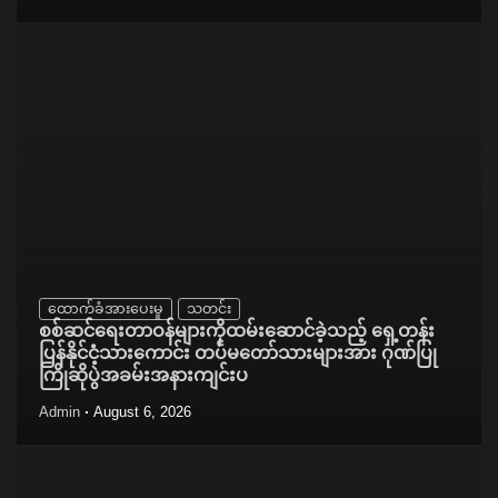
ထောက်ခံအားပေးမှု
သတင်း
စစ်ဆင်ရေးတာဝန်များကိုထမ်းဆောင်ခဲ့သည့် ရှေ့တန်း
ပြန်နိုင်ငံ့သားကောင်း တပ်မတော်သားများအား ဂုဏ်ပြု
ကြိုဆိုပွဲအခမ်းအနားကျင်းပ
Admin
August 6, 2026