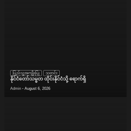
ပြည်သူ့အကျိုးပြု
သတင်း
နိုင်ငံတော်သမ္မတ ထိုင်းနိုင်ငံသို့ ရောက်ရှိ
Admin
August 6, 2026