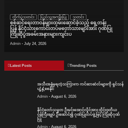
တိုက်ပွဲသတင်း
ပြည်သူ့အကျိုးပြု
သတင်း
စစ်ဆင်ရေးတာဝန်များထမ်းဆောင်ခဲ့သည့် ရှေ့တန်း
ပြန် နိုင်ငံ့သားကောင်းတပ်မတော်သားများအား ဂုဏ်ပြု
ကြိုဆိုပွဲအခမ်းအနားများကျင်းပ
Admin
July 24, 2026
Latest Posts
Trending Posts
အသီးအနှံမှရတဲ့သကြားက ကင်ဆာဆဲလ်များကို ရှင်သန်
ပျံ့နှံ့စေနိုင်
Admin
August 6, 2026
နိုင်ငံတော်သမ္မတ ဦးမင်းအောင်လှိုင်အား ထိုင်းဒုတိယ
ဝန်ကြီးချုပ် ဦးဆောင်၍ ဂုဏ်ပြုတပ်ဖွဲ့ဖြင့် ကြိုဆိုဂုဏ်
ပြု
Admin
August 6, 2026