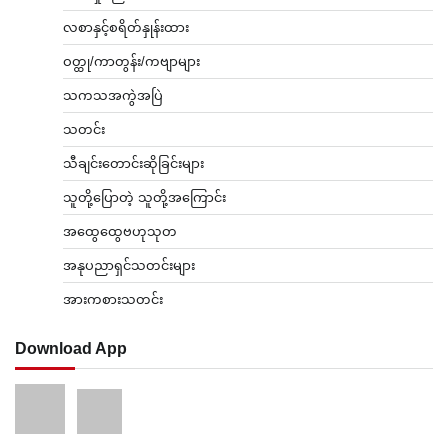
လစာနှင့်စရိတ်နှုန်းထား
ဝတ္ထု/ကာတွန်း/ကဗျာများ
သကသအကွဲအပြဲ
သတင်း
သီချင်းတောင်းဆိုခြင်းများ
သူတို့ပြောတဲ့ သူတို့အကြောင်း
အထွေထွေဗဟုသုတ
အနုပညာရှင်သတင်းများ
အားကစားသတင်း
Download App