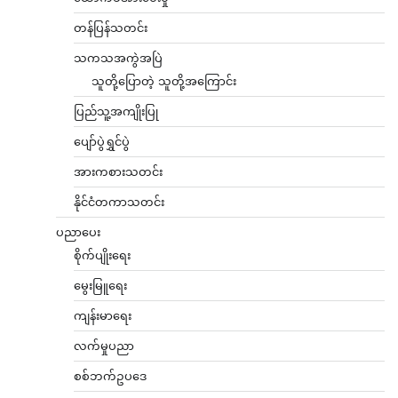
တန်ပြန်သတင်း
သကသအကွဲအပြဲ
သူတို့ပြောတဲ့ သူတို့အကြောင်း
ပြည်သူ့အကျိုးပြု
ပျော်ပွဲရွှင်ပွဲ
အားကစားသတင်း
နိုင်ငံတကာသတင်း
ပညာပေး
စိုက်ပျိုးရေး
မွေးမြူရေး
ကျန်းမာရေး
လက်မှုပညာ
စစ်ဘက်ဥပဒေ