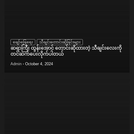
ဖျော်ဖြေရေး
သီချင်းတောင်းဆိုခြင်းများ
ဆရာကြီး ထွန်းအောင် တောင်းဆိုထားတဲ့ သီချင်းလေးကို
တင်ဆက်ပေးလိုက်ပါတယ်
Admin
October 4, 2024