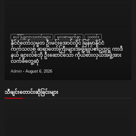
ပေါ်ပြူလာသတင်းများ
မူလစာမျက်နှာ
သတင်း
နိုင်ငံတော်သမ္မတ ဦးမင်းအောင်လှိုင် မြန်မာနိုင်ငံ
ကက်သလစ် ဆရာတော်ကြီးများအဖွဲ့ချုပ်၏ဥက္ကဋ္ဌ ကာဒီ
နယ် ချားလ်စ်ဘို ဦးဆောင်သော ကိုယ်စားလှယ်အဖွဲ့အား
လက်ခံတွေ့ဆုံ
Admin
August 6, 2026
သီချင်းတောင်းဆိုခြင်းများ