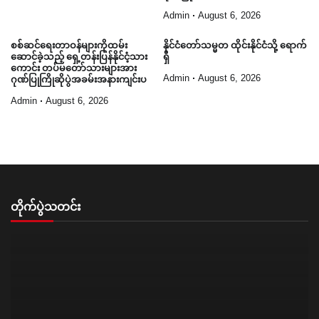
Admin
August 6, 2026
စစ်ဆင်ရေးတာဝန်များကိုထမ်း
နိုင်ငံတော်သမ္မတ ထိုင်းနိုင်ငံသို့ ရောက်
ဆောင်ခဲ့သည့် ရှေ့တန်းပြန်နိုင်ငံ့သား
ရှိ
ကောင်း တပ်မတော်သားများအား
Admin
August 6, 2026
ဂုဏ်ပြုကြိုဆိုပွဲအခမ်းအနားကျင်းပ
Admin
August 6, 2026
တိုက်ပွဲသတင်း