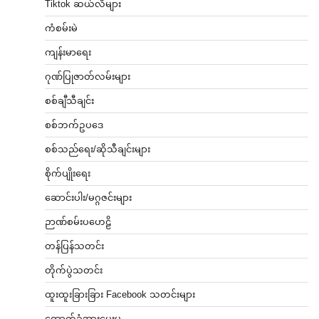
Tiktok ဆယ်လီများ
ကံစမ်းမဲ
ကျန်းမာရေး
ဂုဏ်ပြုဇာတ်လမ်းများ
စစ်ချီသီချင်း
စစ်ဘက်ဥပဒေ
စစ်သည်ရေး/ဆိုသီချင်းများ
စိုက်ပျိုးရေး
ဆောင်းပါး/မဂ္ဂဇင်းများ
ဉာဏ်စမ်းပဟေဠိ
တန်ပြန်သတင်း
တိုက်ပွဲသတင်း
ထူးထူးခြားခြား Facebook သတင်းများ
ထောက်ခံအားပေးမှု