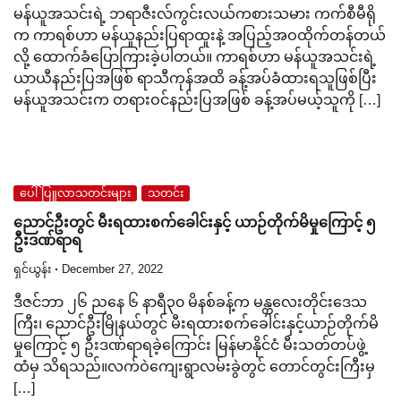
မန်ယူအသင်းရဲ့ ဘရာဇီးလ်ကွင်းလယ်ကစားသမား ကက်စီမီရို
က ကာရစ်ဟာ မန်ယူနည်းပြရာထူးနဲ့ အပြည့်အဝထိုက်တန်တယ်
လို့ ထောက်ခံပြောကြားခဲ့ပါတယ်။ ကာရစ်ဟာ မန်ယူအသင်းရဲ့
ယာယီနည်းပြအဖြစ် ရာသီကုန်အထိ ခန့်အပ်ခံထားရသူဖြစ်ပြီး
မန်ယူအသင်းက တရားဝင်နည်းပြအဖြစ် ခန့်အပ်မယ့်သူကို […]
ပေါ်ပြူလာသတင်းများ
သတင်း
ညောင်ဦးတွင် မီးရထားစက်ခေါင်းနှင့် ယာဉ်တိုက်မိမှုကြောင့် ၅
ဦးဒဏ်ရာရ
ရှင်ယွန်း
December 27, 2022
ဒီဇင်ဘာ ၂၆ ညနေ ၆ နာရီ၃၀ မိနစ်ခန့်က မန္တလေးတိုင်းဒေသ
ကြီး၊ ညောင်ဦးမြိုနယ်တွင် မီးရထားစက်ခေါင်းနှင့်ယာဉ်တိုက်မိ
မှုကြောင့် ၅ ဦးဒဏ်ရာရခဲ့ကြောင်း မြန်မာနိုင်ငံ မီးသတ်တပ်ဖွဲ့
ထံမှ သိရသည်။လက်ဝဲကျေးရွာလမ်းခွဲတွင် တောင်တွင်းကြီးမှ
[…]