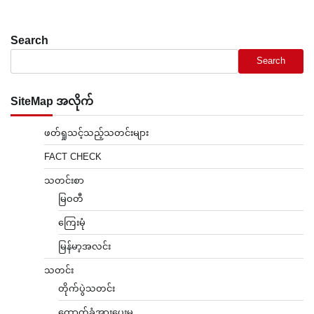
Search
Search
SiteMap အလိုက်
ဖတ်ရှုသင့်သည့်သတင်းများ
FACT CHECK
သတင်းစာ
မြဝတီ
ကြေးမုံ
မြန်မာ့အလင်း
သတင်း
တိုက်ပွဲသတင်း
ထောက်ခံအားပေးမှု