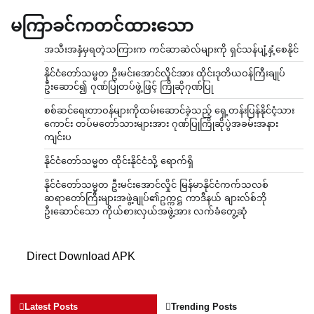
မကြာခင်ကတင်ထားသော
အသီးအနှံမှရတဲ့သကြားက ကင်ဆာဆဲလ်များကို ရှင်သန်ပျံ့နှံ့စေနိုင်
နိုင်ငံတော်သမ္မတ ဦးမင်းအောင်လှိုင်အား ထိုင်းဒုတိယဝန်ကြီးချုပ်
ဦးဆောင်၍ ဂုဏ်ပြုတပ်ဖွဲ့ဖြင့် ကြိုဆိုဂုဏ်ပြု
စစ်ဆင်ရေးတာဝန်များကိုထမ်းဆောင်ခဲ့သည့် ရှေ့တန်းပြန်နိုင်ငံ့သား
ကောင်း တပ်မတော်သားများအား ဂုဏ်ပြုကြိုဆိုပွဲအခမ်းအနား
ကျင်းပ
နိုင်ငံတော်သမ္မတ ထိုင်းနိုင်ငံသို့ ရောက်ရှိ
နိုင်ငံတော်သမ္မတ ဦးမင်းအောင်လှိုင် မြန်မာနိုင်ငံကက်သလစ်
ဆရာတော်ကြီးများအဖွဲ့ချုပ်၏ဥက္ကဋ္ဌ ကာဒီနယ် ချားလ်စ်ဘို
ဦးဆောင်သော ကိုယ်စားလှယ်အဖွဲ့အား လက်ခံတွေ့ဆုံ
Direct Download APK
Latest Posts
Trending Posts