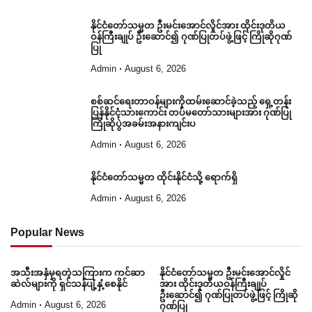
နိုင်ငံတော်သမ္မတ ဦးမင်းအောင်လှိုင်အား ထိုင်းဒုတိယ
ဝန်ကြီးချုပ် ဦးဆောင်၍ ဂုဏ်ပြုတပ်ဖွဲ့ဖြင့် ကြိုဆိုဂုဏ်
ပြု
Admin
August 6, 2026
စစ်ဆင်ရေးတာဝန်များကိုထမ်းဆောင်ခဲ့သည့် ရှေ့တန်း
ပြန်နိုင်ငံ့သားကောင်း တပ်မတော်သားများအား ဂုဏ်ပြု
ကြိုဆိုပွဲအခမ်းအနားကျင်းပ
Admin
August 6, 2026
နိုင်ငံတော်သမ္မတ ထိုင်းနိုင်ငံသို့ ရောက်ရှိ
Admin
August 6, 2026
Popular News
အသီးအနှံမှရတဲ့သကြားက ကင်ဆာ
နိုင်ငံတော်သမ္မတ ဦးမင်းအောင်လှိုင်
ဆဲလ်များကို ရှင်သန်ပျံ့နှံ့စေနိုင်
အား ထိုင်းဒုတိယဝန်ကြီးချုပ်
ဦးဆောင်၍ ဂုဏ်ပြုတပ်ဖွဲ့ဖြင့် ကြိုဆို
Admin
August 6, 2026
ဂုဏ်ပြု