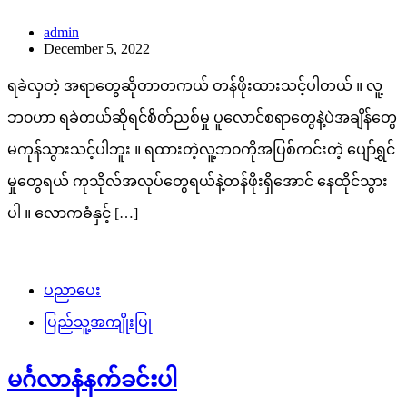
admin
December 5, 2022
ရခဲလှတဲ့ အရာတွေဆိုတာတကယ် တန်ဖိုးထားသင့်ပါတယ် ။ လူ့
ဘ၀ဟာ ရခဲတယ်ဆိုရင်စိတ်ညစ်မှု ပူလောင်စရာတွေနဲ့ပဲအချိန်တွေ
မကုန်သွားသင့်ပါဘူး ။ ရထားတဲ့လူ့ဘ၀ကိုအပြစ်ကင်းတဲ့ ပျော်ရွှင်
မှုတွေရယ် ကုသိုလ်အလုပ်တွေရယ်နဲ့တန်ဖိုးရှိအောင် နေထိုင်သွား
ပါ ။ လောကဓံနှင့် […]
ပညာပေး
ပြည်သူ့အကျိုးပြု
မင်္ဂလာနံနက်ခင်းပါ