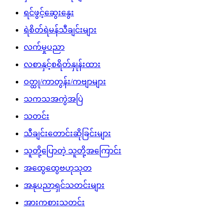
ရင်ဖွင့်ဆွေးနွေး
ရဲစိတ်ရဲမန်သီချင်းများ
လက်မှုပညာ
လစာနှင့်စရိတ်နှုန်းထား
ဝတ္ထု/ကာတွန်း/ကဗျာများ
သကသအကွဲအပြဲ
သတင်း
သီချင်းတောင်းဆိုခြင်းများ
သူတို့ပြောတဲ့ သူတို့အကြောင်း
အထွေထွေဗဟုသုတ
အနုပညာရှင်သတင်းများ
အားကစားသတင်း