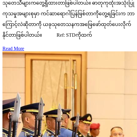
သုတေသီများကတွေ့ရှိထားတာဖြစ်ပါတယ်။ ဓာတုကုထုံးအသုံးပြု
ကုသမှုအများစုမှာ ကင်ဆာရောဂါပြန်ဖြစ်တာကိုတွေ့ရခြင်းက ဘာ
ကြောင့်လဲဆိုတာကို ယခုသုတေသနကအဖြေဖော်ထုတ်ပေးလိုက်
နိုင်တာဖြစ်ပါတယ်။ Ref: STDကိုထက်
Read More