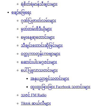
ရဲစိတ်ရဲမာန်သီချင်းများ
ဖျော်ဖြေရေး
ဂုဏ်ပြုဇာတ်လမ်းများ
မှတ်တမ်းဗီဒီယိုများ
မွေးနေ့ဆုတောင်းများ
သီချင်းတောင်းဆိုခြင်းများ
ဝတ္ထု/ကာတွန်း/ကဗျာများ
ဆောင်းပါး/မဂ္ဂဇင်းများ
ပေါ်ပြူလာသတင်းများ
အနုပညာရှင်သတင်းများ
ထူးထူးခြားခြား Facebook သတင်းများ
သဇင် FM Radio
Tiktok ဆယ်လီများ