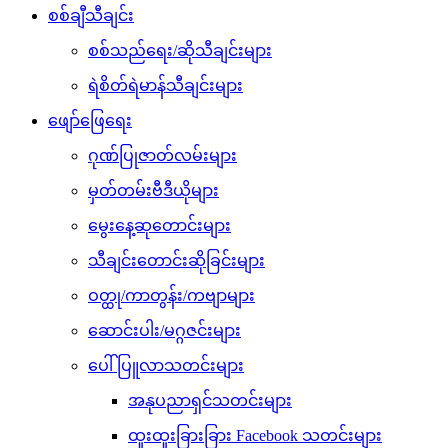
စစ်ချီသီချင်း
စစ်သည်ရေး/ဆိုသီချင်းများ
ရဲစိတ်ရဲမာန်သီချင်းများ
ဖျော်ဖြေရေး
ဂုဏ်ပြုဇာတ်လမ်းများ
မှတ်တမ်းဗီဒီယိုများ
မွေးနေ့ဆုတောင်းများ
သီချင်းတောင်းဆိုခြင်းများ
ဝတ္ထု/ကာတွန်း/ကဗျာများ
ဆောင်းပါး/မဂ္ဂဇင်းများ
ပေါ်ပြူလာသတင်းများ
အနုပညာရှင်သတင်းများ
ထူးထူးခြားခြား Facebook သတင်းများ