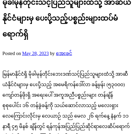
မိုခါမုန်တိုင်းသင့်ပြည်သူများထံသို့ အာဆီယံ
နိုင်ငံများမှ ပေးပို့သည့်ပစ္စည်းများထပ်မံ
ရောက်ရှိ
Posted on
May 28, 2023
by
အေးခင်
မြန်မာနိုင်ငံရှိ မိုခါမုန်တိုင်းဘေးဒဏ်သင့်ပြည်သူများထံသို့ အာဆီ
ယံနိုင်ငံများမှ ပေးပို့သည့် အမေရိကန်ဒေါ်လာ ခန့်မှန်း (၅၃၀၀၀)
ကျော်တန်ဖိုးရှိ အရေးပေါ် အကူအညီပစ္စည်းများ တန်ချိန်
စုစုပေါင်း ၁၆ တန်ခွဲခန့်ကို သယ်ဆောင်လာသည့် မလေးရှား
လေကြောင်းလိုင်းမှ လေယာဉ် သည် မေလ ၂၆ ရက်နေ့ နံနက် ၁၁
နာရီ ၄၅ မိနစ် ချိန်တွင် ရန်ကုန်အပြည်ပြည်ဆိုင်ရာလေဆိပ်ရောက်