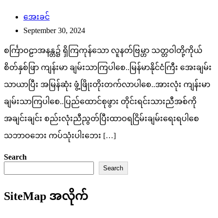
အေးခင်
September 30, 2024
စင်္ကြာဝဠာအနန္တ၌ ရှိကြကုန်သော လူနတ်ဗြမ္ဟာ သတ္တဝါတို့ကိုယ်
စိတ်နှစ်ဖြာ ကျန်းမာ ချမ်းသာကြပါစေ..မြန်မာနိုင်ငံကြီး အေးချမ်း
သာယာပြီး အမြန်ဆုံး ဖွံ့ဖြိုးတိုးတက်လာပါစေ..အားလုံး ကျန်းမာ
ချမ်းသာကြပါစေ..ပြည်ထောင်စုဖွား တိုင်းရင်းသားညီအစ်ကို
အချင်းချင်း စည်းလုံးညီညွတ်ပြီးထာဝရငြိမ်းချမ်းရေးရပါစေ
သဘာဝဘေး ကပ်သုံးပါးဘေး […]
Search
Search
SiteMap အလိုက်