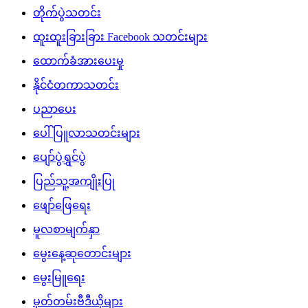
တိုက်ပွဲသတင်း
ထူးထူးခြားခြား Facebook သတင်းများ
ထောက်ခံအားပေးမှု
နိုင်ငံတကာသတင်း
ပညာပေး
ပေါ်ပြူလာသတင်းများ
ပျော်ပွဲရွှင်ပွဲ
ပြည်သူ့အကျိုးပြု
ဖျော်ဖြေရေး
မူလစာမျက်နှာ
မွေးနေ့ဆုတောင်းများ
မွေးမြူရေး
မှတ်တမ်းဗီဒီယိုများ