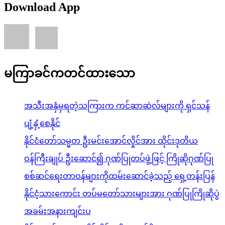
Download App
မကြာခင်ကတင်ထားသော
အသီးအနှံမှရတဲ့သကြားက ကင်ဆာဆဲလ်များကို ရှင်သန်
ပျံ့နှံ့စေနိုင်
နိုင်ငံတော်သမ္မတ ဦးမင်းအောင်လှိုင်အား ထိုင်းဒုတိယ
ဝန်ကြီးချုပ် ဦးဆောင်၍ ဂုဏ်ပြုတပ်ဖွဲ့ဖြင့် ကြိုဆိုဂုဏ်ပြု
စစ်ဆင်ရေးတာဝန်များကိုထမ်းဆောင်ခဲ့သည့် ရှေ့တန်းပြန်
နိုင်ငံ့သားကောင်း တပ်မတော်သားများအား ဂုဏ်ပြုကြိုဆိုပွဲ
အခမ်းအနားကျင်းပ