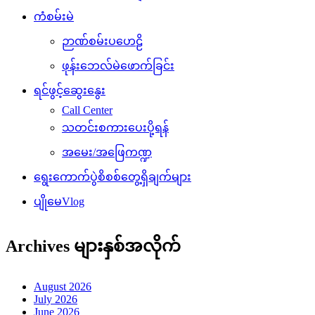
ကံစမ်းမဲ
ဉာဏ်စမ်းပဟေဠိ
ဖုန်းဘေလ်မဲဖောက်ခြင်း
ရင်ဖွင့်ဆွေးနွေး
Call Center
သတင်းစကားပေးပို့ရန်
အမေး/အဖြေကဏ္ဍ
ရွေးကောက်ပွဲစိစစ်တွေ့ရှိချက်များ
ပျိုမေVlog
Archives များနှစ်အလိုက်
August 2026
July 2026
June 2026