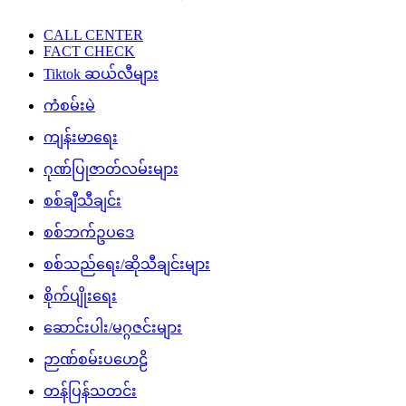
CALL CENTER
FACT CHECK
Tiktok ဆယ်လီများ
ကံစမ်းမဲ
ကျန်းမာရေး
ဂုဏ်ပြုဇာတ်လမ်းများ
စစ်ချီသီချင်း
စစ်ဘက်ဥပဒေ
စစ်သည်ရေး/ဆိုသီချင်းများ
စိုက်ပျိုးရေး
ဆောင်းပါး/မဂ္ဂဇင်းများ
ဉာဏ်စမ်းပဟေဠိ
တန်ပြန်သတင်း