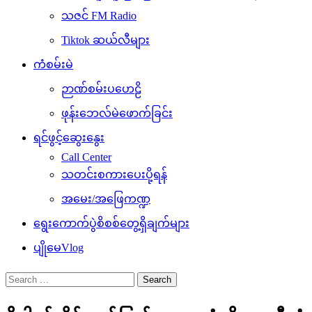
သဇင် FM Radio
Tiktok ဆယ်လီများ
ကံစမ်းမဲ
ဉာဏ်စမ်းပဟေဠိ
ဖုန်းဘေလ်မဲဖောက်ခြင်း
ရင်ဖွင့်ဆွေးနွေး
Call Center
သတင်းစကားပေးပို့ရန်
အမေး/အဖြေကဏ္ဍ
ရွေးကောက်ပွဲစိစစ်တွေ့ရှိချက်များ
ပျိုမေVlog
Search
for: