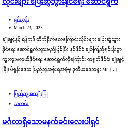
လိုင်းများ ပြေးဆွဲသွားနိုင်ရေး ဆောင်ရွက်
ရှင်ယွန်း
March 23, 2023
ချုံချင့်နှင့် ရန်ကုန် တိုက်ရိုက်လေကြောင်းလိုင်းများ ပြေးဆွဲသွား
နိုင်ရေး ဆောင်ရွက်သွားမည်ဖြစ်ပြီး နှစ်နိုင်ငံ ချစ်ကြည်ရင်းနှီးစွာ
ကူးလူးဖလှယ်နိုင်ရေး ဆောင်ရွက်လိုကြောင်း တရုတ်နိုင်ငံ၊ ချုံချင့်
မြို၊ ပိရှန်းဒေသ ပြည်သူ့အစိုးရအဖွဲမှ ဒုတိယဒေသမှူး Mr. […]
ပြည်သူ့အကျိုးပြု
သတင်း
မင်္ဂလာရှိသောမနက်ခင်းလေးပါရှင်