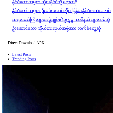
နိုင်ငံတော်သမ္မတ ထိုင်းနိုင်ငံသို့ ရောက်ရှိ
နိုင်ငံတော်သမ္မတ ဦးမင်းအောင်လှိုင် မြန်မာနိုင်ငံကက်သလစ်
ဆရာတော်ကြီးများအဖွဲ့ချုပ်၏ဥက္ကဋ္ဌ ကာဒီနယ် ချားလ်စ်ဘို
ဦးဆောင်သော ကိုယ်စားလှယ်အဖွဲ့အား လက်ခံတွေ့ဆုံ
Direct Download APK
Latest Posts
Trending Posts