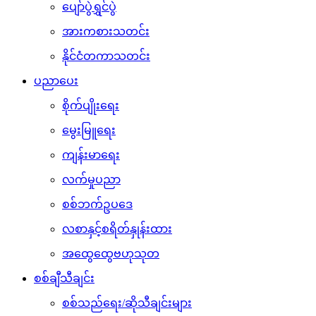
ပျော်ပွဲရွှင်ပွဲ
အားကစားသတင်း
နိုင်ငံတကာသတင်း
ပညာပေး
စိုက်ပျိုးရေး
မွေးမြူရေး
ကျန်းမာရေး
လက်မှုပညာ
စစ်ဘက်ဥပဒေ
လစာနှင့်စရိတ်နှုန်းထား
အထွေထွေဗဟုသုတ
စစ်ချီသီချင်း
စစ်သည်ရေး/ဆိုသီချင်းများ