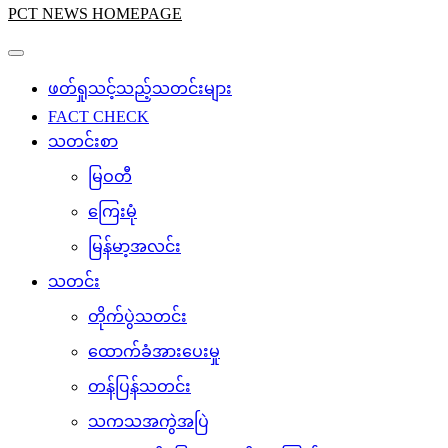
PCT NEWS HOMEPAGE
ဖတ်ရှုသင့်သည့်သတင်းများ
FACT CHECK
သတင်းစာ
မြဝတီ
ကြေးမုံ
မြန်မာ့အလင်း
သတင်း
တိုက်ပွဲသတင်း
ထောက်ခံအားပေးမှု
တန်ပြန်သတင်း
သကသအကွဲအပြဲ