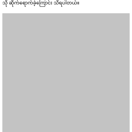
သို ဆိုက်ရောက်ခဲ့ကြောင်း သိရပါတယ်။