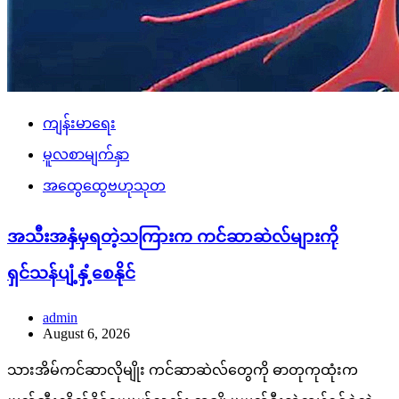
ကျန်းမာရေး
မူလစာမျက်နှာ
အထွေထွေဗဟုသုတ
အသီးအနှံမှရတဲ့သကြားက ကင်ဆာဆဲလ်များကို
ရှင်သန်ပျံ့နှံ့စေနိုင်
admin
August 6, 2026
သားအိမ်ကင်ဆာလိုမျိုး ကင်ဆာဆဲလ်တွေကို ဓာတုကုထုံးက