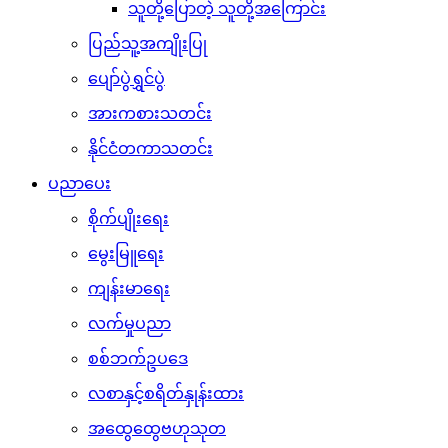
သူတို့ပြောတဲ့ သူတို့အကြောင်း
ပြည်သူ့အကျိုးပြု
ပျော်ပွဲရွှင်ပွဲ
အားကစားသတင်း
နိုင်ငံတကာသတင်း
ပညာပေး
စိုက်ပျိုးရေး
မွေးမြူရေး
ကျန်းမာရေး
လက်မှုပညာ
စစ်ဘက်ဥပဒေ
လစာနှင့်စရိတ်နှုန်းထား
အထွေထွေဗဟုသုတ