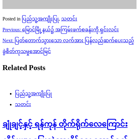
Posted in
ပြည်သူ့အကျိုးပြု
,
သတင်း
Post
Previous:
မြောင်မြို့နယ်၌ အကြမ်းဖက်စခန်းကို ရှင်းလင်း
navigation
Next:
ပြတ်တောက်သွားသော လက်အား ပြန်လည်ဆက်ပေးသည့်
ခွဲစိတ်ကုသမှုအောင်မြင်
Related Posts
ပြည်သူ့အကျိုးပြု
သတင်း
ချုံချင့်နှင့် ရန်ကုန် တိုက်ရိုက်လေကြောင်း