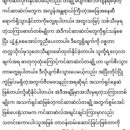
ဖျက်ဆီးလိုက်နိုင်ပေမယ့်လည်း တချို့မပျက်စီးဘဲကျန်ရစ်ခဲ့တဲ့
ကင်ဆာဆဲလ်တွေက အလွန်အန္တရာယ်ကြီးတဲ့အခြေအနေဆီ
ရောက်ရှိသွားနိုင်တာကိုတွေ့ရပါတယ်။ အထူးသဖြင့် သစ်သီးမှရ
တဲ့သကြားဓာတ်တစ်မျိုးက အဲဒီကင်ဆာဆဲလ်တွေကိုရှင်သန်စေ
ပြီး ပျံ့နှံ့စေအောင်ကူညီပေးတာပါ။ ဒီတွေ့ရှိချက်ကို ဝစ္စတာ
တက္ကသိုလ်မှသုတေသီများဖော်ထုတ်နိုင်ခဲ့တာပါ။ သူတို့ရဲ့လေ့လာ
ချက်အရ ဓာတုကုထုံးကြောင့်ကင်ဆာဆဲလ်တချို့ဟာ ပျက်စီးသွား
တာတွေ့ရပါတယ်။ ဒီလိုပျက်စီးသွားပေမယ့်လည်း အပြီးတိုင်ပြို
ကွဲခြင်းမရှိတဲ့အတွက်ဇီဝဗေဒနည်းအရဆိုရင် အသက်ရှင်နေဆဲ
ဖြစ်တယ်လို့ဆိုနိုင်ပါတယ်။ အဲဒီအချိန်မှာအသီးမှရတဲ့သကြားတစ်
မျိုးက အသက်ရှင်ဆဲဖြစ်တဲ့ကင်ဆာဆဲလ်တချို့အတွက်စွမ်းအင်
ဖြစ်ပေးရုံသာမက ကင်ဆာဆဲလ်အချင်းချင်းကြားမှာလည်း
သတင်းစကားပါးသူအဖြစ် တာဝန်ထမ်းဆောင်ခြင်းဖြစ်တာကို