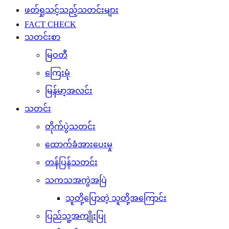
ဖတ်ရှုသင့်သည့်သတင်းများ
FACT CHECK
သတင်းစာ
မြဝတီ
ကြေးမုံ
မြန်မာ့အလင်း
သတင်း
တိုက်ပွဲသတင်း
ထောက်ခံအားပေးမှု
တန်ပြန်သတင်း
သကသအကွဲအပြဲ
သူတို့ပြောတဲ့ သူတို့အကြောင်း
ပြည်သူ့အကျိုးပြု