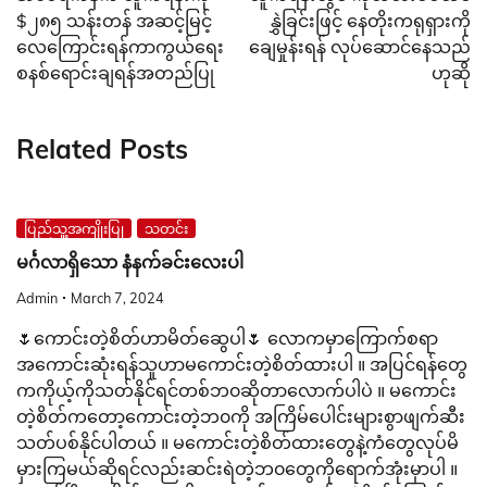
$၂၈၅ သန်းတန် အဆင့်မြင့်
နွှဲခြင်းဖြင့် နေတိုးကရုရှားကို
လေကြောင်းရန်ကာကွယ်ရေး
ချေမှုန်းရန် လုပ်ဆောင်နေသည်
စနစ်ရောင်းချရန်အတည်ပြု
ဟုဆို
Related Posts
ပြည်သူ့အကျိုးပြု
သတင်း
မင်္ဂလာရှိသော နံနက်ခင်းလေးပါ
Admin
March 7, 2024
🌷ကောင်းတဲ့စိတ်ဟာမိတ်ဆွေပါ🌷 လောကမှာကြောက်စရာ
အကောင်းဆုံးရန်သူဟာမကောင်းတဲ့စိတ်ထားပါ ။ အပြင်ရန်တွေ
ကကိုယ့်ကိုသတ်နိုင်ရင်တစ်ဘ၀ဆိုတာလောက်ပါပဲ ။ မကောင်း
တဲ့စိတ်ကတော့ကောင်းတဲ့ဘ၀ကို အကြိမ်ပေါင်းများစွာဖျက်ဆီး
သတ်ပစ်နိုင်ပါတယ် ။ မကောင်းတဲ့စိတ်ထားတွေနဲ့ကံတွေလုပ်မိ
မှားကြမယ်ဆိုရင်လည်းဆင်းရဲတဲ့ဘ၀တွေကိုရောက်အုံးမှာပါ ။