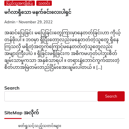
ပြည်သူ့အကျိုးပြု
သတင်း
မင်္ဂလာရှိသော မနက်ခင်းလေးပါရှင်
Admin
November 29, 2022
အဆင်ပြေခြင်း မပြေခြင်းတွေကြားမှာနေတတ်ခြင်းဟာ ကိုယ့်
တန်ဖိုးပါ ။ ဘ၀မှာ ရှိပြီးတော့လည်းမနေတတ်တဲ့သူတွေ ရှိနေ
ကြသလို မရှိတဲ့အတွက်ကြောင့်မနေတတ်တဲ့သူတွေလည်း
အများကြီးပါပဲ ။ ရှိခြင်းမရှိခြင်းက အဓိကမဟုတ်ပါဘူးစိတ်
ချမ်းသာမှုကသာ အနှစ်သာရပါ ။ တရားနဲ့ဘောင်ကွက်ထားတဲ့
စိတ်ဟာအမြဲတမ်းတည်ငြိမ်းအေးချမ်းပါတယ် ။ […]
Search
Search
SiteMap အလိုက်
ဖတ်ရှုသင့်သည့်သတင်းများ