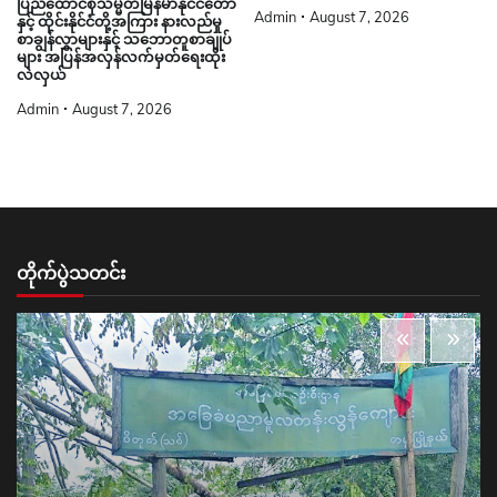
ပြည်ထောင်စုသမ္မတမြန်မာနိုင်ငံတော်
Admin
August 7, 2026
နှင့် ထိုင်းနိုင်ငံတို့အကြား နားလည်မှု
စာချွန်လွှာများနှင့် သဘောတူစာချုပ်
များ အပြန်အလှန်လက်မှတ်ရေးထိုး
လဲလှယ်
Admin
August 7, 2026
တိုက်ပွဲသတင်း