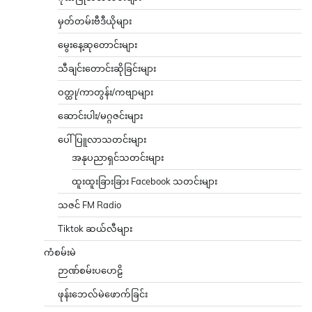
မှတ်တမ်းဗီဒီယိုများ
မွေးနေ့ဆုတောင်းများ
သီချင်းတောင်းဆိုခြင်းများ
ဝတ္ထု/ကာတွန်း/ကဗျာများ
ဆောင်းပါး/မဂ္ဂဇင်းများ
ပေါ်ပြူလာသတင်းများ
အနုပညာရှင်သတင်းများ
ထူးထူးခြားခြား Facebook သတင်းများ
သဇင် FM Radio
Tiktok ဆယ်လီများ
ကံစမ်းမဲ
ဉာဏ်စမ်းပဟေဠိ
ဖုန်းဘေလ်မဲဖောက်ခြင်း