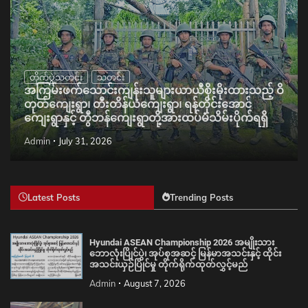
တိုက်ပွဲသတင်း
သတင်း
အကြမ်းဖက်သောင်းကျန်းသူများယာယီစိုးမိုးထားသည့် ဝိ
တုတ်ကျေးရွာ၊ တီးတိန်ယံကျေးရွာ၊ ရန်တိုင်းအောင်
ကျေးရွာနှင့် တွီဘန်ကျေးရွာတို့အားထပ်မံသိမ်းပိုက်ရရှိ
Admin
July 31, 2026
Latest Posts
Trending Posts
Hyundai ASEAN Championship 2026 အမျိုးသား
ဘောလုံးပြိုင်ပွဲ၊ အုပ်စုအဆင့် မြန်မာအသင်းနှင့် ထိုင်း
အသင်းယှဉ်ပြိုင်မှု တိုက်ရိုက်ထုတ်လွှင့်မည်
Admin
August 7, 2026