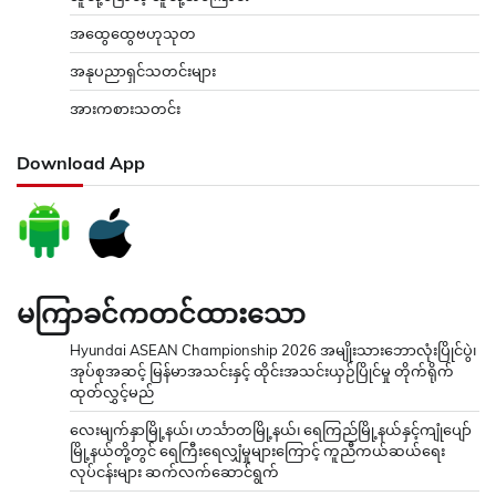
အထွေထွေဗဟုသုတ
အနုပညာရှင်သတင်းများ
အားကစားသတင်း
Download App
မကြာခင်ကတင်ထားသော
Hyundai ASEAN Championship 2026 အမျိုးသားဘောလုံးပြိုင်ပွဲ၊
အုပ်စုအဆင့် မြန်မာအသင်းနှင့် ထိုင်းအသင်းယှဉ်ပြိုင်မှု တိုက်ရိုက်
ထုတ်လွှင့်မည်
လေးမျက်နှာမြို့နယ်၊ ဟင်္သာတမြို့နယ်၊ ရေကြည်မြို့နယ်နှင့်ကျုံပျော်
မြို့နယ်တို့တွင် ရေကြီးရေလျှံမှုများကြောင့် ကူညီကယ်ဆယ်ရေး
လုပ်ငန်းများ ဆက်လက်ဆောင်ရွက်