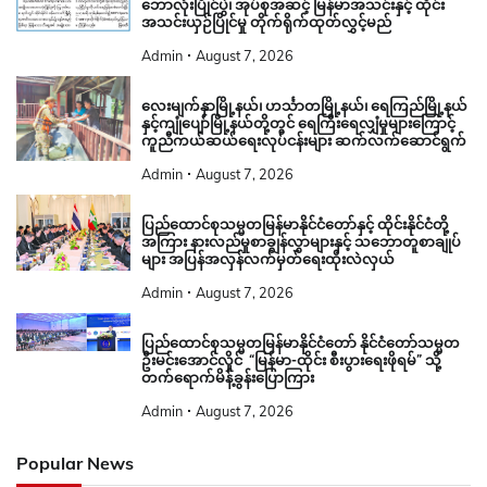
ဘောလုံးပြိုင်ပွဲ၊ အုပ်စုအဆင့် မြန်မာအသင်းနှင့် ထိုင်း
အသင်းယှဉ်ပြိုင်မှု တိုက်ရိုက်ထုတ်လွှင့်မည်
Admin
August 7, 2026
လေးမျက်နှာမြို့နယ်၊ ဟင်္သာတမြို့နယ်၊ ရေကြည်မြို့နယ်
နှင့်ကျုံပျော်မြို့နယ်တို့တွင် ရေကြီးရေလျှံမှုများကြောင့်
ကူညီကယ်ဆယ်ရေးလုပ်ငန်းများ ဆက်လက်ဆောင်ရွက်
Admin
August 7, 2026
ပြည်ထောင်စုသမ္မတမြန်မာနိုင်ငံတော်နှင့် ထိုင်းနိုင်ငံတို့
အကြား နားလည်မှုစာချွန်လွှာများနှင့် သဘောတူစာချုပ်
များ အပြန်အလှန်လက်မှတ်ရေးထိုးလဲလှယ်
Admin
August 7, 2026
ပြည်ထောင်စုသမ္မတမြန်မာနိုင်ငံတော် နိုင်ငံတော်သမ္မတ
ဦးမင်းအောင်လှိုင် “မြန်မာ-ထိုင်း စီးပွားရေးဖိုရမ်” သို့
တက်ရောက်မိန့်ခွန်းပြောကြား
Admin
August 7, 2026
Popular News