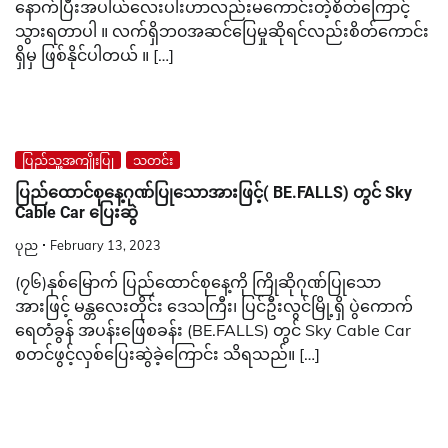
နောက်ပြီးအပါယ်လေးပါးဟာလည်းမကောင်းတဲ့စိတ်ကြောင့်
သွားရတာပါ ။ လက်ရှိဘ၀အဆင်ပြေမှုဆိုရင်လည်းစိတ်ကောင်း
ရှိမှ ဖြစ်နိုင်ပါတယ် ။ […]
ပြည်သူ့အကျိုးပြု
သတင်း
ပြည်ထောင်စုနေ့ဂုဏ်ပြုသောအားဖြင့်( BE.FALLS) တွင် Sky
Cable Car ပြေးဆွဲ
ပုည
February 13, 2023
(၇၆)နှစ်မြောက် ပြည်ထောင်စုနေ့ကို ကြိုဆိုဂုဏ်ပြုသော
အားဖြင့် မန္တလေးတိုင်း ဒေသကြီး၊ ပြင်ဦးလွင်မြို့ရှိ ပွဲကောက်
ရေတံခွန် အပန်းဖြေစခန်း (BE.FALLS) တွင် Sky Cable Car
စတင်ဖွင့်လှစ်ပြေးဆွဲခဲ့ကြောင်း သိရသည်။ […]