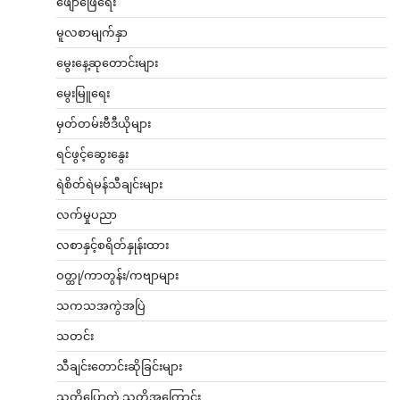
ဖျော်ဖြေရေး
မူလစာမျက်နှာ
မွေးနေ့ဆုတောင်းများ
မွေးမြူရေး
မှတ်တမ်းဗီဒီယိုများ
ရင်ဖွင့်ဆွေးနွေး
ရဲစိတ်ရဲမန်သီချင်းများ
လက်မှုပညာ
လစာနှင့်စရိတ်နှုန်းထား
ဝတ္ထု/ကာတွန်း/ကဗျာများ
သကသအကွဲအပြဲ
သတင်း
သီချင်းတောင်းဆိုခြင်းများ
သူတို့ပြောတဲ့ သူတို့အကြောင်း