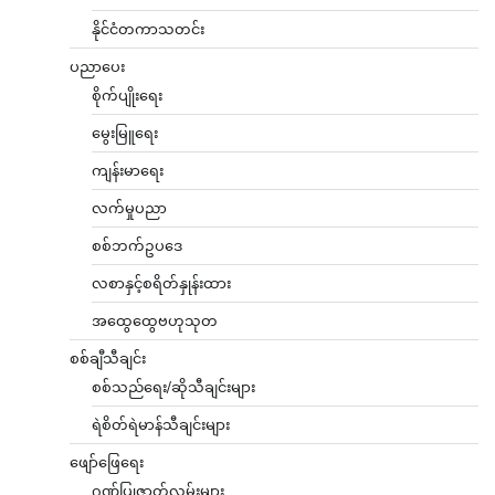
နိုင်ငံတကာသတင်း
ပညာပေး
စိုက်ပျိုးရေး
မွေးမြူရေး
ကျန်းမာရေး
လက်မှုပညာ
စစ်ဘက်ဥပဒေ
လစာနှင့်စရိတ်နှုန်းထား
အထွေထွေဗဟုသုတ
စစ်ချီသီချင်း
စစ်သည်ရေး/ဆိုသီချင်းများ
ရဲစိတ်ရဲမာန်သီချင်းများ
ဖျော်ဖြေရေး
ဂုဏ်ပြုဇာတ်လမ်းများ