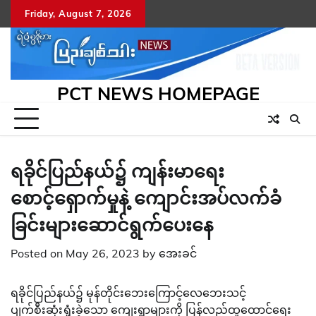
Skip
Friday, August 7, 2026
to
content
PCT NEWS HOMEPAGE
ရခိုင်ပြည်နယ်၌ ကျန်းမာရေး
စောင့်ရှောက်မှုနဲ့ ကျောင်းအပ်လက်ခံ
ခြင်းများဆောင်ရွက်ပေးနေ
Posted on
May 26, 2023
by
အေးခင်
ရခိုင်ပြည်နယ်၌ မုန်တိုင်းဘေးကြောင့်လေဘေးသင့်
ပျက်စီးဆုံးရှုံးခဲ့သော ကျေးရွာများကို ပြန်လည်ထူထောင်ရေး