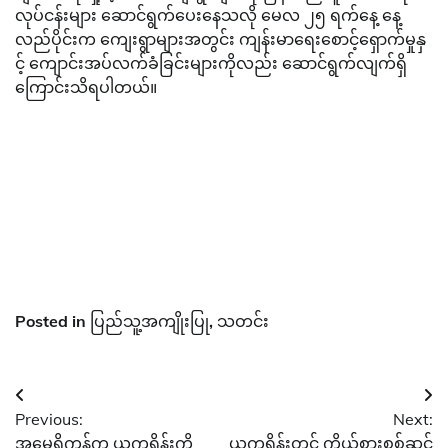
လုပ်ငန်းများ ဆောင်ရွက်ပေးနေသလို မေလ ၂၅ ရက်နေ့ နေ့
လည်ပိုင်းက ကျေးရွာများအတွင်း ကျန်းမာရေးစောင့်ရှောက်မှုနှ
င့် ကျောင်းအပ်လက်ခံခြင်းများကိုလည်း ဆောင်ရွက်လျက်ရှိ
ကြောင်းသိရပါတယ်။
Posted in
ပြည်သူ့အကျိုးပြု
,
သတင်း
Post
Previous:
Next:
navigation
အမေရိကန်က ယူကရိန်းကို
ယူကရိန်းတွင် ကိုယ်စားစစ်ဆင်