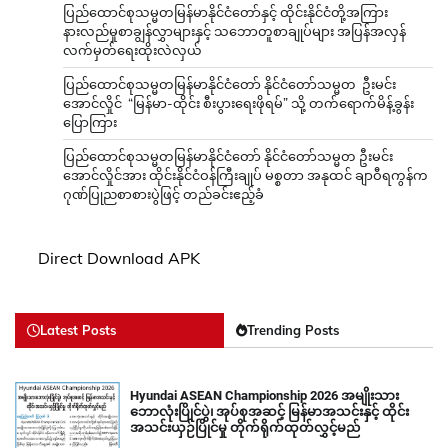
ပြည်ထောင်စုသမ္မတမြန်မာနိုင်ငံတော်နှင့် ထိုင်းနိုင်ငံတို့အကြား
နားလည်မှုစာချွန်လွှာများနှင့် သဘောတူစာချုပ်များ အပြန်အလှန်
လက်မှတ်ရေးထိုးလဲလှယ်
ပြည်ထောင်စုသမ္မတမြန်မာနိုင်ငံတော် နိုင်ငံတော်သမ္မတ ဦးမင်း
အောင်လှိုင် “မြန်မာ-ထိုင်း စီးပွားရေးဖိုရမ်” သို့ တက်ရောက်မိန့်ခွန်း
ပြောကြား
ပြည်ထောင်စုသမ္မတမြန်မာနိုင်ငံတော် နိုင်ငံတော်သမ္မတ ဦးမင်း
အောင်လှိုင်အား ထိုင်းနိုင်ငံဝန်ကြီးချုပ် မစ္စတာ အနုထင် ချာဝီရကွန်က
ဂုဏ်ပြုညစာစားပွဲဖြင့် တည်ခင်းဧည့်ခံ
Direct Download APK
Latest Posts
Trending Posts
Hyundai ASEAN Championship 2026 အမျိုးသား
ဘောလုံးပြိုင်ပွဲ၊ အုပ်စုအဆင့် မြန်မာအသင်းနှင့် ထိုင်း
အသင်းယှဉ်ပြိုင်မှု တိုက်ရိုက်ထုတ်လွှင့်မည်