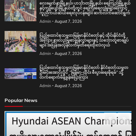
လေးမျက်နှာမြို့နယ်၊ ဟင်္သာတမြို့နယ်၊ ရေကြည်မြို့နယ်
နှင့်ကျုံပျော်မြို့နယ်တို့တွင် ရေကြီးရေလျှံမှုများကြောင့်
ကူညီကယ်ဆယ်ရေးလုပ်ငန်းများ ဆက်လက်ဆောင်ရွက်
Admin
August 7, 2026
ပြည်ထောင်စုသမ္မတမြန်မာနိုင်ငံတော်နှင့် ထိုင်းနိုင်ငံတို့
အကြား နားလည်မှုစာချွန်လွှာများနှင့် သဘောတူစာချုပ်
များ အပြန်အလှန်လက်မှတ်ရေးထိုးလဲလှယ်
Admin
August 7, 2026
ပြည်ထောင်စုသမ္မတမြန်မာနိုင်ငံတော် နိုင်ငံတော်သမ္မတ
ဦးမင်းအောင်လှိုင် “မြန်မာ-ထိုင်း စီးပွားရေးဖိုရမ်” သို့
တက်ရောက်မိန့်ခွန်းပြောကြား
Admin
August 7, 2026
Popular News