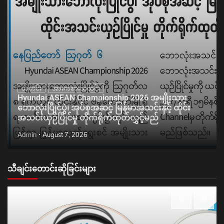
သတင်း
အားကစားသတင်း
Hyundai ASEAN Championship 2026 အမျိုးသား
ဘောလုံးပြိုင်ပွဲ၊ အုပ်စုအဆင့် မြန်မာအသင်းနှင့် ထိုင်း
အသင်းယှဉ်ပြိုင်မှု တိုက်ရိုက်ထုတ်လွှင့်မည်
Admin
August 7, 2026
သီချင်းတောင်းဆိုခြင်းများ