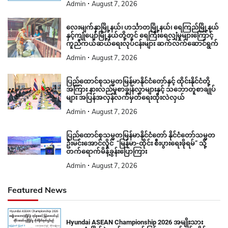
Admin
August 7, 2026
လေးမျက်နှာမြို့နယ်၊ ဟင်္သာတမြို့နယ်၊ ရေကြည်မြို့နယ်
နှင့်ကျုံပျော်မြို့နယ်တို့တွင် ရေကြီးရေလျှံမှုများကြောင့်
ကူညီကယ်ဆယ်ရေးလုပ်ငန်းများ ဆက်လက်ဆောင်ရွက်
Admin
August 7, 2026
ပြည်ထောင်စုသမ္မတမြန်မာနိုင်ငံတော်နှင့် ထိုင်းနိုင်ငံတို့
အကြား နားလည်မှုစာချွန်လွှာများနှင့် သဘောတူစာချုပ်
များ အပြန်အလှန်လက်မှတ်ရေးထိုးလဲလှယ်
Admin
August 7, 2026
ပြည်ထောင်စုသမ္မတမြန်မာနိုင်ငံတော် နိုင်ငံတော်သမ္မတ
ဦးမင်းအောင်လှိုင် “မြန်မာ-ထိုင်း စီးပွားရေးဖိုရမ်” သို့
တက်ရောက်မိန့်ခွန်းပြောကြား
Admin
August 7, 2026
Featured News
Hyundai ASEAN Championship 2026 အမျိုးသား