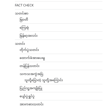
FACT CHECK
သတင်းစာ
မြဝတီ
ကြေးမုံ
မြန်မာ့အလင်း
သတင်း
တိုက်ပွဲသတင်း
ထောက်ခံအားပေးမှု
တန်ပြန်သတင်း
သကသအကွဲအပြဲ
သူတို့ပြောတဲ့ သူတို့အကြောင်း
ပြည်သူ့အကျိုးပြု
ပျော်ပွဲရွှင်ပွဲ
အားကစားသတင်း