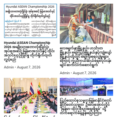
Hyundai ASEAN Championship
2026 အမျိုးသားဘောလုံးပြိုင်ပွဲ၊
လေးမျက်နှာမြို့နယ်၊ ဟင်္သာတ
အုပ်စုအဆင့် မြန်မာအသင်းနှင့် ထိုင်း
မြို့နယ်၊ ရေကြည်မြို့နယ်နှင့်ကျုံပျော်
အသင်းယှဉ်ပြိုင်မှု တိုက်ရိုက်ထုတ်
မြို့နယ်တို့တွင် ရေကြီးရေလျှံမှုများ
လွှင့်မည်
ကြောင့် ကူညီကယ်ဆယ်ရေးလုပ်ငန်း
များ ဆက်လက်ဆောင်ရွက်
Admin
August 7, 2026
Admin
August 7, 2026
ပြည်ထောင်စုသမ္မတမြန်မာနိုင်ငံတော်
နိုင်ငံတော်သမ္မတ ဦးမင်းအောင်လှိုင်
“မြန်မာ-ထိုင်း စီးပွားရေးဖိုရမ်” သို့
တက်ရောက်မိန့်ခွန်းပြောကြား