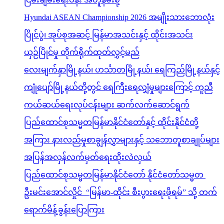
Hyundai ASEAN Championship 2026 အမျိုးသားဘောလုံး
ပြိုင်ပွဲ၊ အုပ်စုအဆင့် မြန်မာအသင်းနှင့် ထိုင်းအသင်း
ယှဉ်ပြိုင်မှု တိုက်ရိုက်ထုတ်လွှင့်မည်
လေးမျက်နှာမြို့နယ်၊ ဟင်္သာတမြို့နယ်၊ ရေကြည်မြို့နယ်နှင့်
ကျုံပျော်မြို့နယ်တို့တွင် ရေကြီးရေလျှံမှုများကြောင့် ကူညီ
ကယ်ဆယ်ရေးလုပ်ငန်းများ ဆက်လက်ဆောင်ရွက်
ပြည်ထောင်စုသမ္မတမြန်မာနိုင်ငံတော်နှင့် ထိုင်းနိုင်ငံတို့
အကြား နားလည်မှုစာချွန်လွှာများနှင့် သဘောတူစာချုပ်များ
အပြန်အလှန်လက်မှတ်ရေးထိုးလဲလှယ်
ပြည်ထောင်စုသမ္မတမြန်မာနိုင်ငံတော် နိုင်ငံတော်သမ္မတ
ဦးမင်းအောင်လှိုင် “မြန်မာ-ထိုင်း စီးပွားရေးဖိုရမ်” သို့ တက်
ရောက်မိန့်ခွန်းပြောကြား