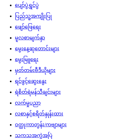
ပျော်ပွဲရွှင်ပွဲ
ပြည်သူ့အကျိုးပြု
ဖျော်ဖြေရေး
မူလစာမျက်နှာ
မွေးနေ့ဆုတောင်းများ
မွေးမြူရေး
မှတ်တမ်းဗီဒီယိုများ
ရင်ဖွင့်ဆွေးနွေး
ရဲစိတ်ရဲမန်သီချင်းများ
လက်မှုပညာ
လစာနှင့်စရိတ်နှုန်းထား
ဝတ္ထု/ကာတွန်း/ကဗျာများ
သကသအကွဲအပြဲ