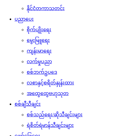
နိုင်ငံတကာသတင်း
ပညာပေး
စိုက်ပျိုးရေး
မွေးမြူရေး
ကျန်းမာရေး
လက်မှုပညာ
စစ်ဘက်ဥပဒေ
လစာနှင့်စရိတ်နှုန်းထား
အထွေထွေဗဟုသုတ
စစ်ချီသီချင်း
စစ်သည်ရေး/ဆိုသီချင်းများ
ရဲစိတ်ရဲမာန်သီချင်းများ
ဖျော်ဖြေရေး