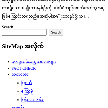
ထားရှိသောအမျိုးသားနှစ်ဦးကို ဖမ်းမိခဲ့သည့်နောက်ဆက်တွဲ အမှု
ဖြစ်ကြောင်းသိရသည်။ အဆိုပါအမျိုးသားနှစ်ဦးက […]
Search
Search
SiteMap အလိုက်
ဖတ်ရှုသင့်သည့်သတင်းများ
FACT CHECK
သတင်းစာ
မြဝတီ
ကြေးမုံ
မြန်မာ့အလင်း