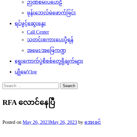
ဉာဏ်စမ်းပဟေဠိ
ဖုန်းဘေလ်မဲဖောက်ခြင်း
ရင်ဖွင့်ဆွေးနွေး
Call Center
သတင်းစကားပေးပို့ရန်
အမေး/အဖြေကဏ္ဍ
ရွေးကောက်ပွဲစိစစ်တွေ့ရှိချက်များ
ပျိုမေVlog
Search
for:
RFA လောင်နေပြီ
Posted on
May 26, 2023
May 26, 2023
by
အေးခင်