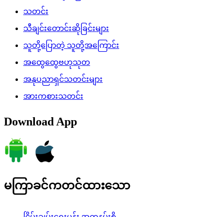
သတင်း
သီချင်းတောင်းဆိုခြင်းများ
သူတို့ပြောတဲ့ သူတို့အကြောင်း
အထွေထွေဗဟုသုတ
အနုပညာရှင်သတင်းများ
အားကစားသတင်း
Download App
မကြာခင်ကတင်ထားသော
ငြိမ်းချမ်းရေးပန်း အတူနမ်းစို့