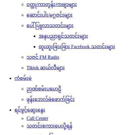
ဝတ္ထု/ကာတွန်း/ကဗျာများ
ဆောင်းပါး/မဂ္ဂဇင်းများ
ပေါ်ပြူလာသတင်းများ
အနုပညာရှင်သတင်းများ
ထူးထူးခြားခြား Facebook သတင်းများ
သဇင် FM Radio
Tiktok ဆယ်လီများ
ကံစမ်းမဲ
ဉာဏ်စမ်းပဟေဠိ
ဖုန်းဘေလ်မဲဖောက်ခြင်း
ရင်ဖွင့်ဆွေးနွေး
Call Center
သတင်းစကားပေးပို့ရန်