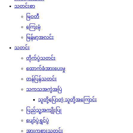
သတင်းစာ
မြဝတီ
ကြေးမုံ
မြန်မာ့အလင်း
သတင်း
တိုက်ပွဲသတင်း
ထောက်ခံအားပေးမှု
တန်ပြန်သတင်း
သကသအကွဲအပြဲ
သူတို့ပြောတဲ့ သူတို့အကြောင်း
ပြည်သူ့အကျိုးပြု
ပျော်ပွဲရွှင်ပွဲ
အားကစားသတင်း