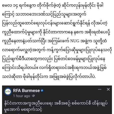
မေလ ၁၄ ရက်နေ့က တိုက်ခိုက်ခဲ့တဲ့ ဆိုင်ကလုန်းမုန်တိုင်း မိုခါ
ကြောင့် သဘာဝဘေးဒဏ်သင့်ပြည်သူများအတွက်
ပြန်လည်ထူထောင်ရေးလုပ်ငန်းများဆောင်ရွက်နိုင်ရန် လိုအပ်တဲ့
ကူညီထောက်ပံ့မှုများကို နိုင်ငံတာကာကနေ နစက အစိုးရထံပေးပို့
ကူညီနေတာနဲ့ပတ်သက်ပြီး အကြမ်းဖက် NUG အဖွဲ့က သူတို့ထံ
လာရောက်မလှူတဲ့အတွက် ကန့်ကွက်ပြောဆိုမှုများပြုလုပ်နေသလို
ပြည်ဖျက်မီဒီယာတွေကလည်း ပြစ်တင်ဝေဖန်မှုများပြုလုပ်နေ
ကြောင်းသိရပါတယ်။ လက်ရှိတရားဝင်အစိုးရကဘယ်အဖွဲ့ဖြစ်
သလဲဆိုတာ မိုခါမုန်တိုင်းက အဖြူအမဲခွဲပြလိုက်တာပါပဲ.