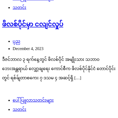
သတင်း
ဖိလစ်ပိုင်မှာ ငလျင်လှုပ်
ပုည
December 4, 2023
ဒီဇင်ဘာလ ၃ ရက်နေ့တွင် ဖိလစ်ပိုင် အမျိုးသား သဘာဝ
ဘေးအန္တရာယ် လျှော့ချရေး ကောင်စီက ဖိလစ်ပိုင်နိုင်ငံ တောင်ပိုင်း
တွင် ရစ်ခ်ျတာစကေး ၇ ဒသမ ၄ အဆင့်ရှိ […]
ပေါ်ပြူလာသတင်းများ
သတင်း