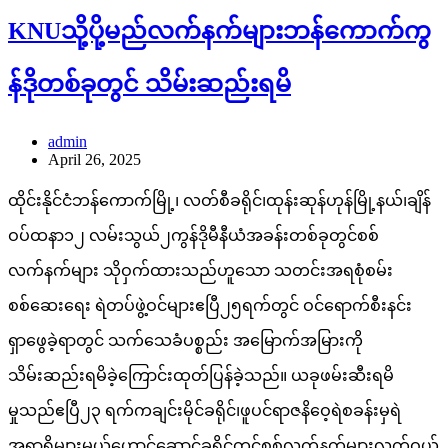
KNUသို့ပို့မည်လက်နက်များဘန်ကောက်ကွ
န်ဒိုတစ်ခုတွင် သိမ်းဆည်းရမိ
admin
April 26, 2025
ထိုင်းနိုင်ငံဘန်ကောက်မြို့၊ လတ်စီခရိုင်၊ထုန်းဆုန်ဟုန်မြို့နယ်၊ချိန်
ဝပ်ထနာ၁၂ လမ်းသွယ်၂ကွန်ဒိုမီနီယံအခန်းတစ်ခုတွင်စစ်
လက်နက်များ သိုဝှက်ထားသည်ဟူသော သတင်းအရစုံစမ်း
စစ်ဆေးရေး ရဲတပ်ဖွဲ့ဝင်များဧပြီ၂၅ရက်တွင် ဝင်ရောက်စီးနင်း
ရှာဖွေခဲ့ရာတွင် သက်သေခံပစ္စည်း အမြောက်အမြားကို
သိမ်းဆည်းရမိခဲ့ကြောင်းထုတ်ပြန်ခဲ့သည်။ ယခုဖမ်းဆီးရမိ
မှုသည်ဧပြီ၂၃ ရက်ကချင်းမိုင်ခရိုင်၊ဖူပင်ရာဇနိဝေ့ရဲစခန်းမှရဲ
အရာရှိများမယ်ဟောင်ဆောင်ခရိုင်တွင်စစ်လက်နက်များလက်ဝယ်