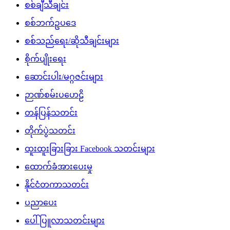
စစ်ချီသီချင်း
စစ်ဘက်ဥပဒေ
စစ်သည်ရေး/ဆိုသီချင်းများ
စိုက်ပျိုးရေး
ဆောင်းပါး/မဂ္ဂဇင်းများ
ဉာဏ်စမ်းပဟေဠိ
တန်ပြန်သတင်း
တိုက်ပွဲသတင်း
ထူးထူးခြားခြား Facebook သတင်းများ
ထောက်ခံအားပေးမှု
နိုင်ငံတကာသတင်း
ပညာပေး
ပေါ်ပြူလာသတင်းများ