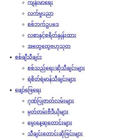
ကျန်းမာရေး
လက်မှုပညာ
စစ်ဘက်ဥပဒေ
လစာနှင့်စရိတ်နှုန်းထား
အထွေထွေဗဟုသုတ
စစ်ချီသီချင်း
စစ်သည်ရေး/ဆိုသီချင်းများ
ရဲစိတ်ရဲမာန်သီချင်းများ
ဖျော်ဖြေရေး
ဂုဏ်ပြုဇာတ်လမ်းများ
မှတ်တမ်းဗီဒီယိုများ
မွေးနေ့ဆုတောင်းများ
သီချင်းတောင်းဆိုခြင်းများ