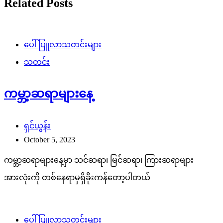
Related Posts
ပေါ်ပြူလာသတင်းများ
သတင်း
ကမ္ဘာ့ဆရာများနေ့
ရှင်ယွန်း
October 5, 2023
ကမ္ဘာ့ဆရာများနေ့မှာ သင်ဆရာ၊ မြင်ဆရာ၊ ကြားဆရာများ
အားလုံးကို တစ်နေရာမှရှိခိုးကန်တော့ပါတယ်
ပေါ်ပြူလာသတင်းများ