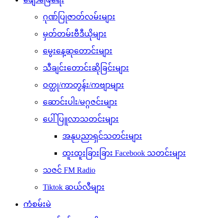
ဂုဏ်ပြုဇာတ်လမ်းများ
မှတ်တမ်းဗီဒီယိုများ
မွေးနေ့ဆုတောင်းများ
သီချင်းတောင်းဆိုခြင်းများ
ဝတ္ထု/ကာတွန်း/ကဗျာများ
ဆောင်းပါး/မဂ္ဂဇင်းများ
ပေါ်ပြူလာသတင်းများ
အနုပညာရှင်သတင်းများ
ထူးထူးခြားခြား Facebook သတင်းများ
သဇင် FM Radio
Tiktok ဆယ်လီများ
ကံစမ်းမဲ