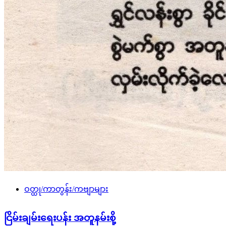
ဝတ္ထု/ကာတွန်း/ကဗျာများ
ငြိမ်းချမ်းရေးပန်း အတူနမ်းစို့