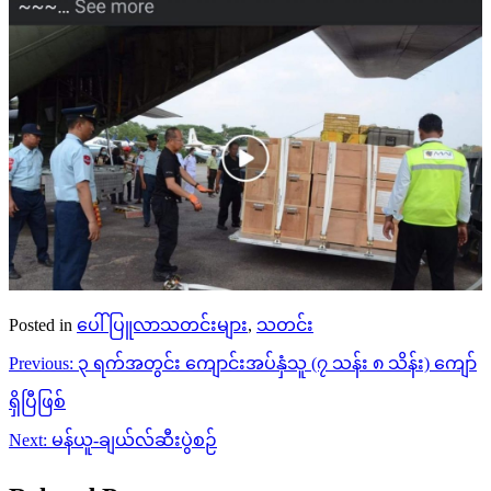
Posted in
ပေါ်ပြူလာသတင်းများ
,
သတင်း
Post
Previous:
၃ ရက်အတွင်း ကျောင်းအပ်နှံသူ (၇ သန်း ၈ သိန်း) ကျော်
navigation
ရှိပြီဖြစ်
Next:
မန်ယူ-ချယ်လ်ဆီးပွဲစဉ်