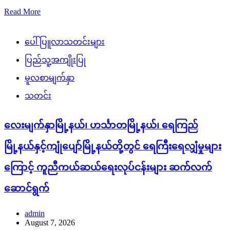
Read More
ပေါ်ပြူလာသတင်းများ
ပြည်သူ့အကျိုးပြု
မူလစာမျက်နှာ
သတင်း
လေးမျက်နှာမြို့နယ်၊ ဟင်္သာတမြို့နယ်၊ ရေကြည်
မြို့နယ်နှင့်ကျုံပျော်မြို့နယ်တို့တွင် ရေကြီးရေလျှံမှုများ
ကြောင့် ကူညီကယ်ဆယ်ရေးလုပ်ငန်းများ ဆက်လက်
ဆောင်ရွက်
admin
August 7, 2026