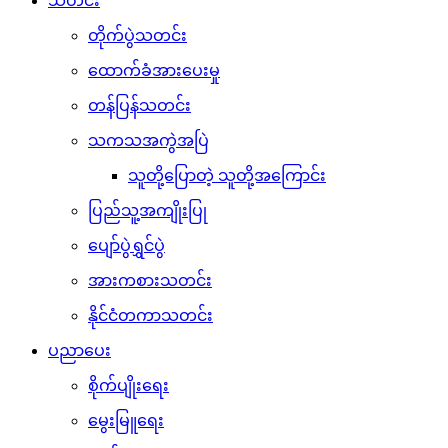
သတင်း
တိုက်ပွဲသတင်း
ထောက်ခံအားပေးမှု
တန်ပြန်သတင်း
သကသအကွဲအပြဲ
သူတို့ပြောတဲ့ သူတို့အကြောင်း
ပြည်သူ့အကျိုးပြု
ပျော်ပွဲရွှင်ပွဲ
အားကစားသတင်း
နိုင်ငံတကာသတင်း
ပညာပေး
စိုက်ပျိုးရေး
မွေးမြူရေး