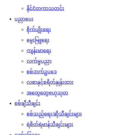
နိုင်ငံတကာသတင်း
ပညာပေး
စိုက်ပျိုးရေး
မွေးမြူရေး
ကျန်းမာရေး
လက်မှုပညာ
စစ်ဘက်ဥပဒေ
လစာနှင့်စရိတ်နှုန်းထား
အထွေထွေဗဟုသုတ
စစ်ချီသီချင်း
စစ်သည်ရေး/ဆိုသီချင်းများ
ရဲစိတ်ရဲမာန်သီချင်းများ
ဖျော်ဖြေရေး