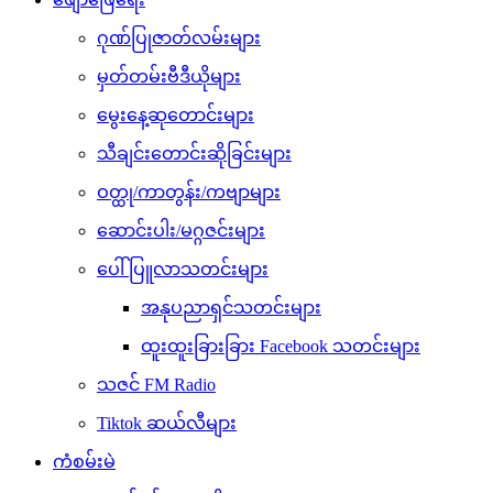
ဂုဏ်ပြုဇာတ်လမ်းများ
မှတ်တမ်းဗီဒီယိုများ
မွေးနေ့ဆုတောင်းများ
သီချင်းတောင်းဆိုခြင်းများ
ဝတ္ထု/ကာတွန်း/ကဗျာများ
ဆောင်းပါး/မဂ္ဂဇင်းများ
ပေါ်ပြူလာသတင်းများ
အနုပညာရှင်သတင်းများ
ထူးထူးခြားခြား Facebook သတင်းများ
သဇင် FM Radio
Tiktok ဆယ်လီများ
ကံစမ်းမဲ