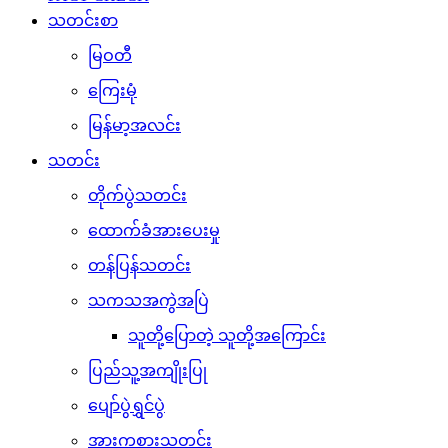
သတင်းစာ
မြဝတီ
ကြေးမုံ
မြန်မာ့အလင်း
သတင်း
တိုက်ပွဲသတင်း
ထောက်ခံအားပေးမှု
တန်ပြန်သတင်း
သကသအကွဲအပြဲ
သူတို့ပြောတဲ့ သူတို့အကြောင်း
ပြည်သူ့အကျိုးပြု
ပျော်ပွဲရွှင်ပွဲ
အားကစားသတင်း