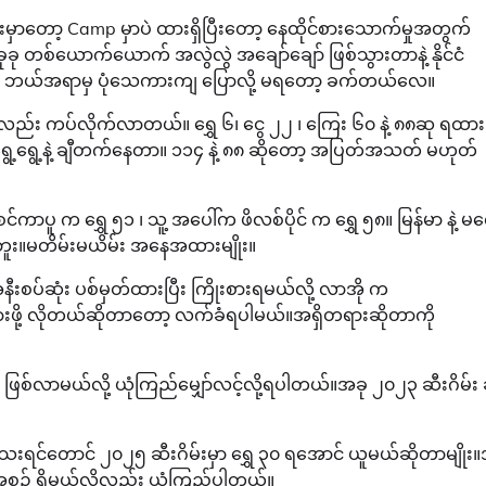
ိုးမှာတော့ Camp မှာပဲ ထားရှိပြီးတော့ နေထိုင်စားသောက်မှုအတွက်
ခုခု တစ်ယောက်ယောက် အလွဲလွဲ အချော်ချော် ဖြစ်သွားတာနဲ့ နိုင်ငံ
်တယ်။ ဘယ်အရာမှ ပုံသေကားကျ ပြောလို့ မရတော့ ခက်တယ်လေ။
ကလည်း ကပ်လိုက်လာတယ်။ ရွှေ ၆၊ ငွေ ၂၂ ၊ ကြေး ၆၀ နဲ့ ၈၈ဆု ရထား
့ရွေ့နဲ့ ချီတက်နေတာ။ ၁၁၄ နဲ့ ၈၈ ဆိုတော့ အပြတ်အသတ် မဟုတ်
်ကာပူ က ရွှေ ၅၁ ၊ သူ့ အပေါ်က ဖိလစ်ပိုင် က ရွှေ ၅၈။ မြန်မာ နဲ့ 
ဘူး။မတိမ်းမယိမ်း အနေအထားမျိုး။
ပ်ဆုံး ပစ်မှတ်ထားပြီး ကြိုးစားရမယ်လို့ လာအို က
းစားဖို့ လိုတယ်ဆိုတာတော့ လက်ခံရပါမယ်။အရှိတရားဆိုတာကို
င် ဖြစ်လာမယ်လို့ ယုံကြည်မျှော်လင့်လို့ရပါတယ်။အခု ၂၀၂၃ ဆီးဂိမ်း
မှီသေးရင်တောင် ၂၀၂၅ ဆီးဂိမ်းမှာ ရွှေ ၃၀ ရအောင် ယူမယ်ဆိုတာမျိုး
အစဥ် ရှိမယ်လို့လည်း ယုံကြည်ပါတယ်။