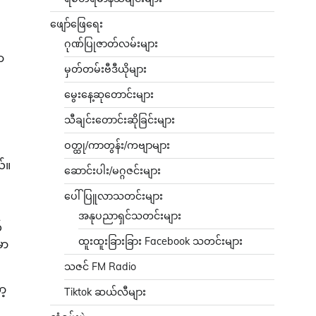
ဖျော်ဖြေရေး
ဂုဏ်ပြုဇာတ်လမ်းများ
ာ
မှတ်တမ်းဗီဒီယိုများ
မွေးနေ့ဆုတောင်းများ
သီချင်းတောင်းဆိုခြင်းများ
ဝတ္ထု/ကာတွန်း/ကဗျာများ
ယ်။
ဆောင်းပါး/မဂ္ဂဇင်းများ
ပေါ်ပြူလာသတင်းများ
အနုပညာရှင်သတင်းများ
်
ထူးထူးခြားခြား Facebook သတင်းများ
မာ
သဇင် FM Radio
ာ့
Tiktok ဆယ်လီများ