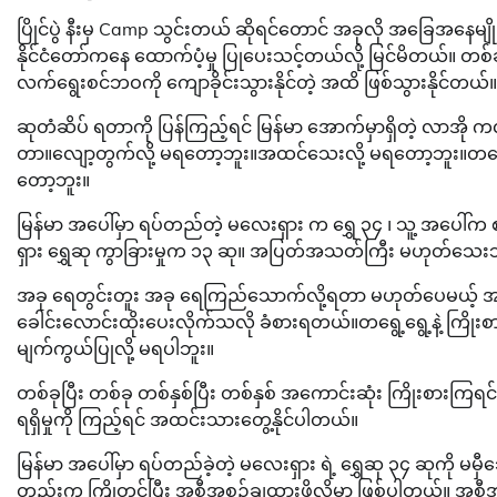
ပြိုင်ပွဲ နီးမှ Camp သွင်းတယ် ဆိုရင်တောင် အခုလို အခြေအနေမျ
နိုင်ငံတော်ကနေ ထောက်ပံ့မှု ပြုပေးသင့်တယ်လို့ မြင်မိတယ်။ တစ်
လက်ရွေးစင်ဘဝကို ကျောခိုင်းသွားနိုင်တဲ့ အထိ ဖြစ်သွားနိုင
ဆုတံဆိပ် ရတာကို ပြန်ကြည့်ရင် မြန်မာ အောက်မှာရှိတဲ့ လာအို 
တာ။လျော့တွက်လို့ မရတော့ဘူး။အထင်သေးလို့ မရတော့ဘူး။တရွေ
တော့ဘူး။
မြန်မာ အပေါ်မှာ ရပ်တည်တဲ့ မလေးရှား က ရွှေ ၃၄ ၊ သူ့ အပေါ်က စင
ရှား ရွှေဆု ကွာခြားမှုက ၁၃ ဆု။ အပြတ်အသတ်ကြီး မဟုတ်သေး
အခု ရေတွင်းတူး အခု ရေကြည်သောက်လို့ရတာ မဟုတ်ပေမယ့် အနီးစ
ခေါင်းလောင်းထိုးပေးလိုက်သလို ခံစားရတယ်။တရွေ့ရွေ့နဲ့ ကြို
မျက်ကွယ်ပြုလို့ မရပါဘူး။
တစ်ခုပြီး တစ်ခု တစ်နှစ်ပြီး တစ်နှစ် အကောင်းဆုံး ကြိုးစားကြရ
ရရှိမှုကို ကြည့်ရင် အထင်းသားတွေ့နိုင်ပါတယ်။
မြန်မာ အပေါ်မှာ ရပ်တည်ခဲ့တဲ့ မလေးရှား ရဲ့ ရွှေဆု ၃၄ ဆုကို မ
တည်းက ကြိုတင်ပြီး အစီအစဥ်ချထားဖို့လိုမှာ ဖြစ်ပါတယ်။ အစီ