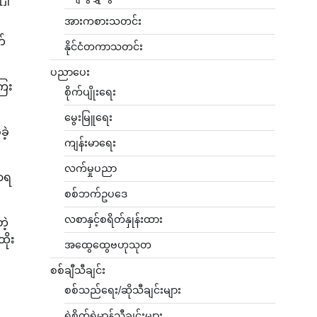
အားကစားသတင်း
က်
နိုင်ငံတကာသတင်း
ပညာပေး
ြေး
စိုက်ပျိုးရေး
မွေးမြူရေး
ဲ့
ကျန်းမာရေး
လက်မှုပညာ
ောရ
စစ်ဘက်ဥပဒေ
လစာနှင့်စရိတ်နှုန်းထား
ဲ့
ိုး
အထွေထွေဗဟုသုတ
စစ်ချီသီချင်း
စစ်သည်ရေး/ဆိုသီချင်းများ
ရဲစိတ်ရဲမာန်သီချင်းများ