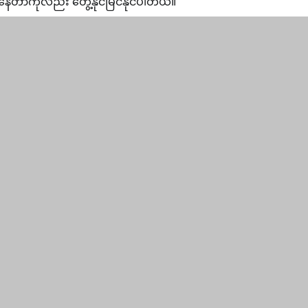
ေတာကိုလည်း တွေ့နိုင်မြင်နိုင်ပါတယ်။