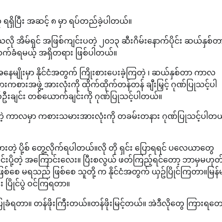
ု ရရှိပြီး အဆင့် ၈ မှာ ရပ်တည်ခဲ့ပါတယ်။
်ခဲ့သလို အိမ်ရှင် အဖြစ်ကျင်းပတဲ့ ၂၀၁၃ ဆီးဂိမ်းနောက်ပိုင်း ဆယ်နှစ်တ
က်ခံရမယ့် အရှိတရား ဖြစ်ပါတယ်။
 အခြေအနေမျိုးမှာ နိုင်ငံအတွက် ကြိုးစားပေးခဲ့ကြတဲ့ ၊ ဆယ်နှစ်တာ ကာလ
းကစားအဖွဲ့ အားလုံးကို ထိုက်ထိုက်တန်တန် ချီးမြှင့် ဂုဏ်ပြုသင့်ပါ
်ဦးချင်း တစ်ယောက်ချင်းကို ဂုဏ်ပြုသင့်ပါတယ်။
ခိုက်ခံရတဲ့ ကာလမှာ ကစားသမားအားလုံးကို တခမ်းတနား ဂုဏ်ပြုသင့်ပါတ
တဲ့ ပို့စ် တွေ့လိုက်ရပါတယ်။လို တို ရှင်း ပြောရရင် ပလေယာတွေ
တင်းပို့တဲ့ အကြောင်းလေး။ ပြီးစလွယ် ဖတ်ကြည့်ရင်တော့ ဘာမှမဟုတ
စေ မရသည် ဖြစ်စေ သူတို့ က နိုင်ငံအတွက် ယှဥ်ပြိုင်ကြတာ။မြန်
း ပြိုင်ပွဲ ဝင်ကြရတာ။
ဂုဏ်ပြုခံရတာ။ တန်ဖိုးကြီးတယ်။တန်ဖိုးမြင့်တယ်။ အဲဒီလိုတွေ ကြားရတေ