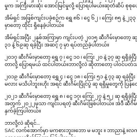
မှုက အကြီးမားဆုံး အောင်မြင်မှုလို့ ပြောရပါမယ်။ဆုတံဆိပ် စုစုပေ
အိမ်ရှင် အဖြစ်ကျင်းပခဲ့စဥ်က ရွှေ ၈၆ ၊ ငွေ ၆၂ ၊ ကြေး ၈၅ နဲ့ ၂၃၃
မှာတော့ ထိုင်း ရှိနေခဲ့ပါတယ်။
အိမ်ရှင်အပြီး ၂နှစ်အကြာမှာ ကျင်းပတဲ့ ၂၀၁၅ ဆီးဂိမ်းမှာတော့ ဆု
၃၁ နဲ့ ၆၉ဆု ရခဲ့ပြီး အဆင့် ၇ မှာ ရပ်တည်ခဲ့ပါတယ်။
၂၀၁၇ ဆီးဂိမ်းမှာတော့ ရွှေ ၇ ၊ ငွေ ၁၀ ၊ ကြေး ၂၀ နဲ့ ၃၇ ဆု ရရှိခ
တာလို့ ပြောရမယ် ထင်ပါတယ်။ဘာလို့လဲ ဆိုတာတော့ ပါဝင်ပတ်သတ
၂၀၁၉ ဆီးဂိမ်းမှာတော့ ရွှေ ၄ ၊ ငွေ ၁၈ ၊ ကြေး ၅၁ နဲ့ ၇၃ ဆု ရခဲ့ပြီ
မလား မသိပါဘူး။ဟိုး အရင် ဆီးဂိမ်းပြိုင်ပွဲ ဆု ရရှိမှုတွေကို 
၂၀၂၁ ဆီးဂိမ်းမှာတော့ ရွှေ ၈ ၊ ငွေ ၁၇၊ ကြေး ၂၇ နဲ့ ၅၂ ဆု ရရှိခဲ့ပ
အတွက် ၂၀၂၂မှသာ ကျင်းပရတဲ့ ဆီးဂိမ်းဖြစ်ပါတယ်။ အဲဒီ ဆီဂိမ်းပြိ
နှက်ခဲ့ကြပါတယ်။
ဘာလို့လဲ ဆိုရင်…
SAC လက်အောက်မှာ မကစားဘူး။ဘော မ မဘူး ။ ဘာညာနဲ့ ။လက်သုံးခ