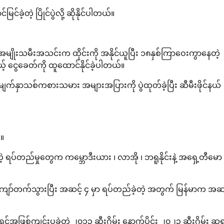
်ခဲ့တဲ့ ပြိုင်ပွဲလို့ ဆိုနိုင်ပါတယ်။
ိုးသမီးအသင်းက ထိုင်းကို အနိုင်ယူပြီး ၁၈နှစ်ကြာဝေးကွာနေတဲ့
မယ့် ငွေခေတ်ကို ထူထောင်နိုင်ခဲ့ပါတယ်။
်နှာသစ်ကစားသမား အများအပြားကို ပွဲထုတ်ခဲ့ပြီး ဆီမီးဖိုင်နယ်
်။
တဲ့ ရပ်တည်မှုတွေက ကမ္ဘောဒီးယား ၊ လာအို ၊ ဘရူနိုင်းနဲ့ အရှေ့တီမော
ု ကျော်တက်သွားပြီး အဆင့် ၄ မှာ ရပ်တည်ခဲ့တဲ့ အတွက် မြန်မာက အဆင
ရှင်အဖြစ်ကျင်းပခဲ့တဲ့ ၂၀၁၃ ဆီးဂိမ်း နောက်ပိုင်း ၂၀၂၃ ဆီးဂိမ်း ဆုရ