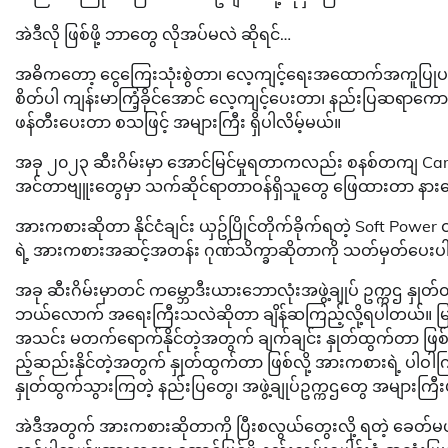
အဲဒီလို ဖြစ်ဖို့ ဘာတွေ လိုအပ်မလဲ ဆိုရင်…
အဓိကတော့ ငွေကြေးသုံးစွဲတာ၊ လေ့ကျင့်ရေးအထောက်အကူပြုပစ္စည
စိတ်ပါ ကျန်းမာကြံ့ခိုင်အောင် လေ့ကျင့်ပေးတာ၊ နည်းပြဆရာကောင်
ဖန်တီးပေးတာ စသဖြင့် အများကြီး ရှိပါလိမ့်မယ်။
အခု ၂၀၂၃ ဆီးဂိမ်းမှာ အောင်မြင်မှုရတာကလည်း စနစ်တကျ Camp သ
အင်တာဗျူးတွေမှာ သက်ဆိုင်ရာတာဝန်ရှိသူတွေ ဖြေထားတာ နာ
အားကစားဆိုတာ နိုင်ငံချင်း ယှဥ်ပြိုင်တိုက်ခိုက်ရတဲ့ Soft Power တစ
ရဲ့ အားကစားအဆင့်အတန်း ဂုဏ်သိက္ခာဆိုတာကို သတ်မှတ်ပေး
အခု ဆီးဂိမ်းမှာတင် ကမ္ဘောဒီးယားဘောလုံးအဖွဲ့ချုပ် ဥက္ကဌ နှုတ်
ဘယ်လောက် အရေးကြီးသလဲဆိုတာ ချိန်ဆကြည့်လို့ရပါတယ်။ မြန်မာအသင
အသင်း မတက်ရောက်နိုင်တဲ့အတွက် ချက်ချင်း နှုတ်ထွက်တာ ဖြစ်ပ
ည့်ဆည်းနိုင်တဲ့အတွက် နှုတ်ထွက်တာ ဖြစ်လို့ အားကစားရဲ့ ပါဝ
နှုတ်ထွက်သွားကြတဲ့ နည်းပြတွေ၊ အဖွဲ့ချုပ်ဥက္ကဌတွေ အများကြီး
အဲဒီအတွက် အားကစားဆိုတာကို ပြီးစလွယ်တွေးလို့ ရတဲ့ ခေတ်မဟုတ်