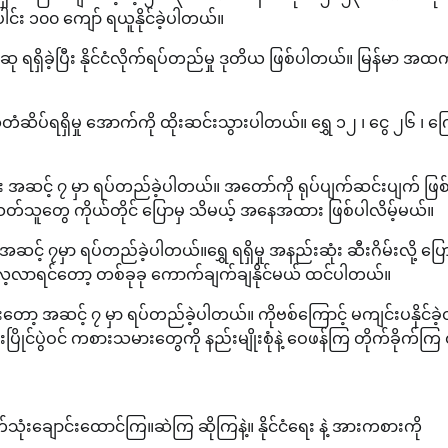
ါင်း ၁၀၀ ကျော် ရယူနိုင်ခဲ့ပါတယ်။
 ဆု ရရှိခဲ့ပြီး နိုင်ငံလိုက်ရပ်တည်မှု ဒုတိယ ဖြစ်ပါတယ်။ မြန်မာ အထ
တံဆိပ်ရရှိမှု အောက်ကို ထိုးဆင်းသွားပါတယ်။ ရွှေ ၁၂ ၊ ငွေ ၂၆ ၊ က
ဲ့ပြီး အဆင့် ၇ မှာ ရပ်တည်ခဲ့ပါတယ်။ အတော်ကို ရုပ်ပျက်ဆင်းပျက် ဖြစ်ခ
်သူတွေ ကိုယ်တိုင် ပြောမှ သိမယ့် အနေအထား ဖြစ်ပါလိမ့်မယ်။
း အဆင့် ၇မှာ ရပ်တည်ခဲ့ပါတယ်။ရွှေ ရရှိမှု အနည်းဆုံး ဆီးဂိမ်းလို့ ပြ
ပြန်လေ့လာရင်တော့ တစ်ခုခု ကောက်ချက်ချနိုင်မယ် ထင်ပါတယ်။
ြီးတော့ အဆင့် ၇ မှာ ရပ်တည်ခဲ့ပါတယ်။ ကိုဗစ်ကြောင့် မကျင်းပနိုင်ခဲ့တ
ုင်ပွဲဝင် ကစားသမားတွေကို နည်းမျိုးစုံနဲ့ ဝေဖန်ကြ တိုက်ခိုက်ကြ ထ
ျောင်းထောင်ကြ။ဆဲကြ ဆိုကြနဲ့။ နိုင်ငံရေး နဲ့ အားကစားကို