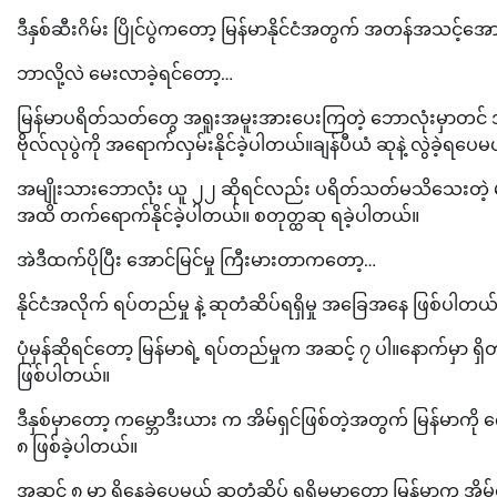
ဒီနှစ်ဆီးဂိမ်း ပြိုင်ပွဲကတော့ မြန်မာနိုင်ငံအတွက် အတန်အသင့်အောင်မြင
ဘာလို့လဲ မေးလာခဲ့ရင်တော့…
မြန်မာပရိတ်သတ်တွေ အရူးအမူးအားပေးကြတဲ့ ဘောလုံးမှာတင် အမျ
ဗိုလ်လုပွဲကို အရောက်လှမ်းနိုင်ခဲ့ပါတယ်။ချန်ပီယံ ဆုနဲ့ လွဲခဲ့ရပေ
အမျိုးသားဘောလုံး ယူ ၂၂ ဆိုရင်လည်း ပရိတ်သတ်မသိသေးတဲ့ မျက
အထိ တက်ရောက်နိုင်ခဲ့ပါတယ်။ စတုတ္ထဆု ရခဲ့ပါတယ်။
အဲဒီထက်ပိုပြီး အောင်မြင်မှု ကြီးမားတာကတော့…
နိုင်ငံအလိုက် ရပ်တည်မှု နဲ့ ဆုတံဆိပ်ရရှိမှု အခြေအနေ ဖြစ်ပါတယ
ပုံမှန်ဆိုရင်တော့ မြန်မာရဲ့ ရပ်တည်မှုက အဆင့် ၇ ပါ။နောက်မှာ ရှိ
ဖြစ်ပါတယ်။
ဒီနှစ်မှာတော့ ကမ္ဘောဒီးယား က အိမ်ရှင်ဖြစ်တဲ့အတွက် မြန်မာကိ
၈ ဖြစ်ခဲ့ပါတယ်။
အဆင့် ၈ မှာ ရှိနေခဲ့ပေမယ့် ဆုတံဆိပ် ရရှိမှုမှာတော့ မြန်မာက အိမ်