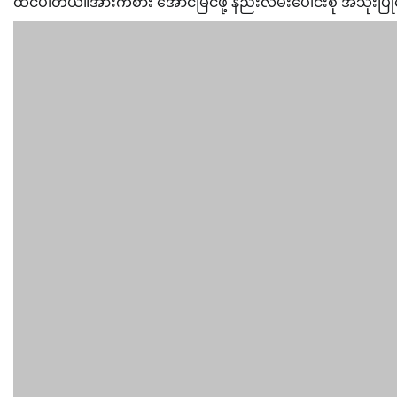
ထင်ပါတယ်။အားကစား အောင်မြင်ဖို့ နည်းလမ်းပေါင်းစုံ အသုံးပြုန