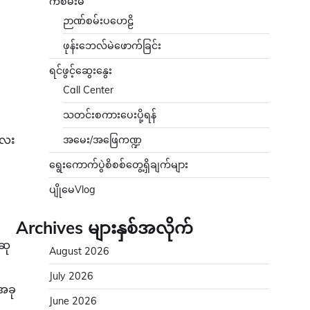
ကံစမ်းမဲ
ဉာဏ်စမ်းပဟေဠိ
ဖုန်းဘေလ်မဲဖောက်ခြင်း
ရင်ဖွင့်ဆွေးနွေး
Call Center
သတင်းစကားပေးပို့ရန်
မလေး
အမေး/အဖြေကဏ္ဍ
ရွေးကောက်ပွဲစိစစ်တွေ့ရှိချက်များ
ပျိုမေVlog
Archives များနှစ်အလိုက်
 ဆု
August 2026
July 2026
။အခု
June 2026