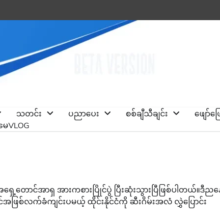
သတင်း
ပညာပေး
စစ်ချီသီချင်း
ဖျော်ဖ
ိုမေVLOG
အရှေ့တောင်အာရှ အားကစားပြိုင်ပွဲ ပြီးဆုံးသွားပြီဖြစ်ပါတယ်။ဒီညန
အဖြစ်လက်ခံကျင်းပမယ့် ထိုင်းနိုင်ငံကို ဆီးဂိမ်းအလံ လွှဲပြောင်း