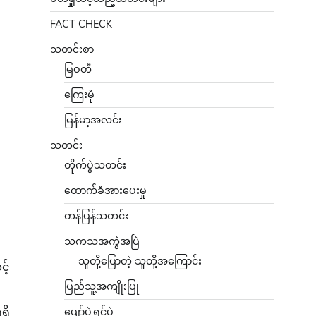
FACT CHECK
သတင်းစာ
မြဝတီ
ကြေးမုံ
မြန်မာ့အလင်း
သတင်း
တိုက်ပွဲသတင်း
ထောက်ခံအားပေးမှု
တန်ပြန်သတင်း
သကသအကွဲအပြဲ
သူတို့ပြောတဲ့ သူတို့အကြောင်း
့်
ပြည်သူ့အကျိုးပြု
ရှိ
ပျော်ပွဲရွှင်ပွဲ