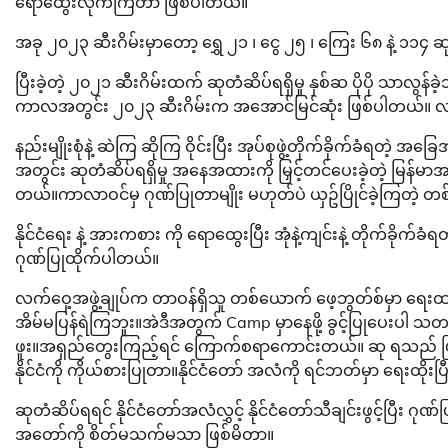
ရောထွေးလိုက်ကြတာ ဖြစ်ပါတယ်။
အခု ၂၀၂၃ ဆီးဂိမ်းမှာတော့ ရွှေ ၂၁ ၊ ငွေ ၂၅ ၊ ကြေး ၆၈ နဲ့ ၁၁၄ ဆ
ပြီးခဲ့တဲ့ ၂၀၂၁ ဆီးဂိမ်းထက် ဆုတံဆိပ်ရရှိမှု နှစ်ဆ ပိုပို သာလွန
ကာလအတွင်း ၂၀၂၃ ဆီးဂိမ်းက အအောင်မြင်ဆုံး ဖြစ်ပါတယ်။ လ
နည်းမျိုးစုံနဲ့ ဆဲကြ ဆိုကြ ဝိုင်းပြီး အုပ်စုဖွဲ့တိုက်ခိုက်ခံရတဲ့
အတွင်း ဆုတံဆိပ်ရရှိမှု အနေအထားကို မြှင့်တင်ပေးခဲ့တဲ့ မြန်မာအာ
တယ်။ကာလာဝင်မှ ဂုဏ်ပြုတာမျိုး မဟုတ်ပဲ ယှဥ်ပြိုင်ခဲ့ကြတဲ့ တစ
နိုင်ငံရေး နဲ့ အားကစား ကို ရောထွေးပြီး အုံနဲ့ကျင်းနဲ့ တိုက်
ဂုဏ်ပြုထိုက်ပါတယ်။
လက်ဝှေ့အဖွဲ့ချုပ်က တာဝန်ရှိသူ တစ်ယောက် ဖေ့ဘွတ်စ်မှာ ရေးထား
အိမ်မပြန်ရဲကြဘူး။အဲဒီအတွက် Camp မှာနေဖို့ ခွင့်ပြုပေးပါ သ
ဖူး။အရှည်တွေးကြည့်ရင် ကြောက်စရာကောင်းတယ်။ ဆု ရသည် ဖြစ်
နိုင်ငံကို ကိုယ်စားပြုတာ။နိုင်ငံတော် အလံကို ရင်ဘတ်မှာ ရေးထိုးပြီ
ဆုတံဆိပ်ရရင် နိုင်ငံတော်အလံလွှင့် နိုင်ငံတော်သီချင်းဖွင့်ပြီး 
အတော်ကို စိတ်မသက်မသာ ဖြစ်မိတာ။