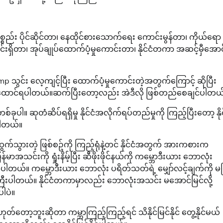
်း ပိုင်ဆိုင်တာ၊ နေထိုင်စားသောက်ရေး ကောင်းမွန်တာ၊ ကိုယ်ရော
းရှိတာ၊ အုပ်ချုပ်ထောက်ပံ့မှုကောင်းတာ၊ နိုင်ငံတကာ အဆင့်မှီအောင
ွင်း လေ့ကျင့်ပြီး ထောက်ပံ့မှုကောင်းတဲ့အတွက်ကြောင့် ဆိုပြီး
းထောင်ရပါတယ်။ဆက်ပြီးတော့လည်း အဲဒီလို ဖြစ်တည်စေချင်ပါတယ
်ခုပါ။ ဆုတံဆိပ်ရရှိမှု နိုင်ငံအလိုက်ရပ်တည်မှုကို ကြည့်ပြီးတော့ နိုင
ပါတယ်။
ထွက်သွားတဲ့ ဖြစ်စဥ်ကို ကြည့်ရုံနဲ့တင် နိုင်ငံအတွက် အားကစားက
်းကို ရှုံးနိမ့်ပြီး ဆီဖိုးဖိုင်နယ်ကို ကမ္ဘောဒီးယား ဘောလုံး
ါတယ်။ ကမ္ဘောဒီးယား ဘောလုံး ပရိတ်သတ်ရဲ့ မျှော်လင့်ချက်ကို မ
ါကြီးပါတယ်။ နိုင်ငံတကာမှာလည်း ဘောလုံးအသင်း မအောင်မြင်လို့
ပါပဲ။
တော့ဘူးဆိုတာ ကမ္ဘာကြည့်ကြည့်ရင် သိနိုင်မြင်နိုင် တွေ့နိုင်မယ်