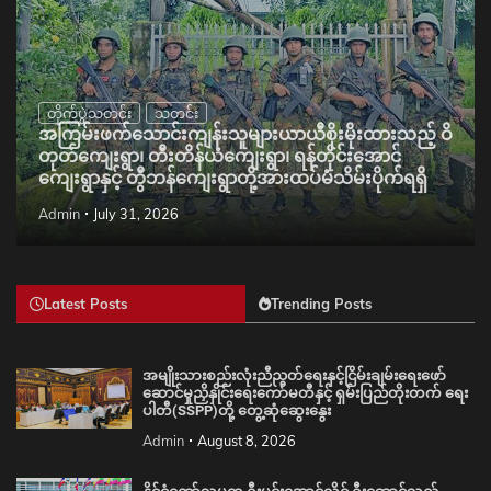
တိုက်ပွဲသတင်း
သတင်း
အကြမ်းဖက်သောင်းကျန်းသူများယာယီစိုးမိုးထားသည့် ဝိ
တုတ်ကျေးရွာ၊ တီးတိန်ယံကျေးရွာ၊ ရန်တိုင်းအောင်
ကျေးရွာနှင့် တွီဘန်ကျေးရွာတို့အားထပ်မံသိမ်းပိုက်ရရှိ
Admin
July 31, 2026
Latest Posts
Trending Posts
အမျိုးသားစည်းလုံးညီညွတ်ရေးနှင့်ငြိမ်းချမ်းရေးဖော်
ဆောင်မှုညှိနှိုင်းရေးကော်မတီနှင့် ရှမ်းပြည်တိုးတက် ရေး
ပါတီ(SSPP)တို့ တွေ့ဆုံဆွေးနွေး
Admin
August 8, 2026