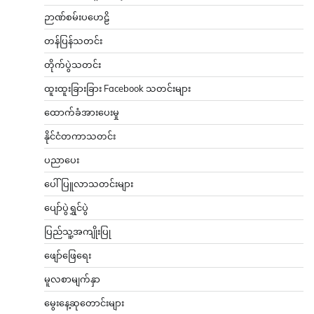
ဉာဏ်စမ်းပဟေဠိ
တန်ပြန်သတင်း
တိုက်ပွဲသတင်း
ထူးထူးခြားခြား Facebook သတင်းများ
ထောက်ခံအားပေးမှု
နိုင်ငံတကာသတင်း
ပညာပေး
ပေါ်ပြူလာသတင်းများ
ပျော်ပွဲရွှင်ပွဲ
ပြည်သူ့အကျိုးပြု
ဖျော်ဖြေရေး
မူလစာမျက်နှာ
မွေးနေ့ဆုတောင်းများ