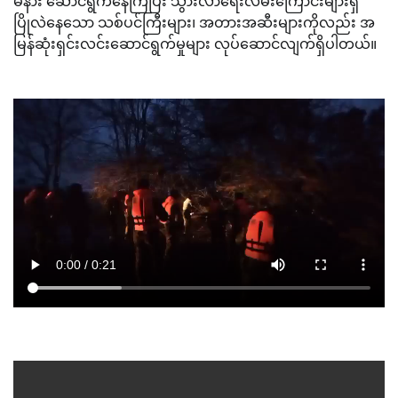
မနား ဆောင်ရွက်နေကြပြီး သွားလာရေးလမ်းကြောင်းများရှိ
ပြိုလဲနေသော သစ်ပင်ကြီးများ၊ အတားအဆီးများကိုလည်း အ
မြန်ဆုံးရှင်းလင်းဆောင်ရွက်မှုများ လုပ်ဆောင်လျက်ရှိပါတယ်။