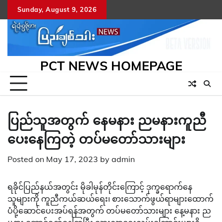
Skip
Sunday, August 9, 2026
to
content
PCT NEWS HOMEPAGE
ပြည်သူအတွက် နေမနား ညမနားကူညီ
ပေးနေကြတဲ့ တပ်မတော်သားများ
Posted on
May 17, 2023
by
admin
ရခိုင်ပြည်နယ်အတွင်း မိုခါမုန်တိုင်းကြောင့် ဒုက္ခရောက်နေ
သူများကို ကူညီကယ်ဆယ်ရေး၊ စားသောက်ဖွယ်ရာများထောက်
ပံပို့ဆောင်ပေးအပ်ရန်အတွက် တပ်မတော်သားများ နေ့မနား ည