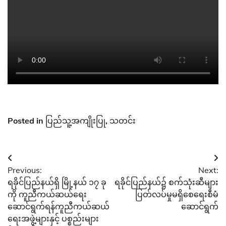
Posted in
ပြည်သူ့အကျိုးပြု
,
သတင်း
Post
Previous:
Next:
navigation
ရခိုင်ပြည်နယ်ရှိ မြို့နယ် ၁၇ ခု
ရခိုင်ပြည်နယ်၌ စက်သုံးဆီများ
ကို ကူညီကယ်ဆယ်ရေး
ပြတ်လပ်မှုမရှိစေရေးစီမံ
ဆောင်ရွက်ရန်ကူညီကယ်ဆယ်
ဆောင်ရွက်
ရေးအဖွဲ့များနှင့် ပစ္စည်းများ