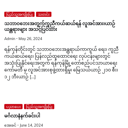
ပြည်သူ့အကျိုးပြု
သတင်း
သဘာဝဘေးအတွက်ကူညီကယ်ဆယ်ရန် လူအင်အား၊ယာဉ်
ယန္တရားများ အသင့်ပြင်ထား
Admin
May 26, 2024
ရန်ကုန်တိုင်းတွင် သဘာဝဘေးအန္တရာယ်ကာကွယ် ရေး၊ ကူညီ
ကယ်ဆယ်ရေး၊ ပြန်လည်‌ထူထောင်ရေး လုပ်ငန်းများတွင်
အသုံးပြုနိုင်ရေးအတွက် ရန်ကုန်မြို့တော်စည်ပင်သာယာရေး
ကော်မတီ မှ လူအင်အားစုဖွဲ့ထားရှိမှု၊ မြေသယ်ယာဉ် ၂၁၀ စီး၊
၁၂ ဘီးယာဉ် […]
ပညာပေး
ပြည်သူ့အကျိုးပြု
မင်္ဂလာနံနက်ခင်းပါ
အေးခင်
June 14, 2024