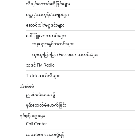
သီချင်းတောင်းဆိုခြင်းများ
ဝတ္ထု/ကာတွန်း/ကဗျာများ
ဆောင်းပါး/မဂ္ဂဇင်းများ
ပေါ်ပြူလာသတင်းများ
အနုပညာရှင်သတင်းများ
ထူးထူးခြားခြား Facebook သတင်းများ
သဇင် FM Radio
Tiktok ဆယ်လီများ
ကံစမ်းမဲ
ဉာဏ်စမ်းပဟေဠိ
ဖုန်းဘေလ်မဲဖောက်ခြင်း
ရင်ဖွင့်ဆွေးနွေး
Call Center
သတင်းစကားပေးပို့ရန်