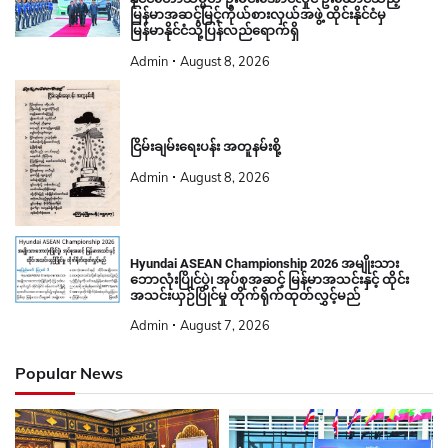
မြန်မာအဆင့်မြင့်ကိုယ်စားလှယ်အဖွဲ့ ထိုင်းနိုင်ငံမှ
မြန်မာနိုင်ငံသို့ပြန်လည်ရောက်ရှိ
Admin
August 8, 2026
ငြိမ်းချမ်းရေးပန်း အတူနမ်းစို့
Admin
August 8, 2026
Hyundai ASEAN Championship 2026 အမျိုးသား
ဘောလုံးပြိုင်ပွဲ၊ အုပ်စုအဆင့် မြန်မာအသင်းနှင့် ထိုင်း
အသင်းယှဉ်ပြိုင်မှု တိုက်ရိုက်ထုတ်လွှင့်မည်
Admin
August 7, 2026
Popular News