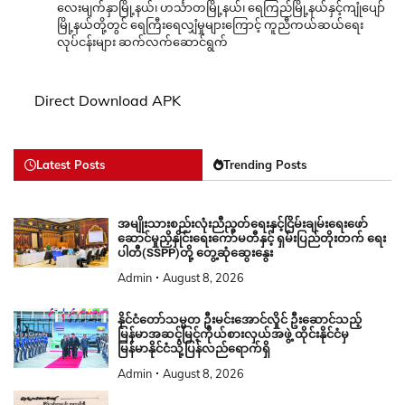
လေးမျက်နှာမြို့နယ်၊ ဟင်္သာတမြို့နယ်၊ ရေကြည်မြို့နယ်နှင့်ကျုံပျော်
မြို့နယ်တို့တွင် ရေကြီးရေလျှံမှုများကြောင့် ကူညီကယ်ဆယ်ရေး
လုပ်ငန်းများ ဆက်လက်ဆောင်ရွက်
Direct Download APK
Latest Posts
Trending Posts
အမျိုးသားစည်းလုံးညီညွတ်ရေးနှင့်ငြိမ်းချမ်းရေးဖော်
ဆောင်မှုညှိနှိုင်းရေးကော်မတီနှင့် ရှမ်းပြည်တိုးတက် ရေး
ပါတီ(SSPP)တို့ တွေ့ဆုံဆွေးနွေး
Admin
August 8, 2026
နိုင်ငံတော်သမ္မတ ဦးမင်းအောင်လှိုင် ဦးဆောင်သည့်
မြန်မာအဆင့်မြင့်ကိုယ်စားလှယ်အဖွဲ့ ထိုင်းနိုင်ငံမှ
မြန်မာနိုင်ငံသို့ပြန်လည်ရောက်ရှိ
Admin
August 8, 2026