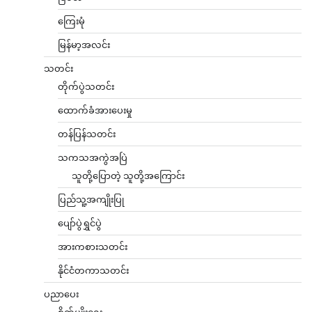
ကြေးမုံ
မြန်မာ့အလင်း
သတင်း
တိုက်ပွဲသတင်း
ထောက်ခံအားပေးမှု
တန်ပြန်သတင်း
သကသအကွဲအပြဲ
သူတို့ပြောတဲ့ သူတို့အကြောင်း
ပြည်သူ့အကျိုးပြု
ပျော်ပွဲရွှင်ပွဲ
အားကစားသတင်း
နိုင်ငံတကာသတင်း
ပညာပေး
စိုက်ပျိုးရေး