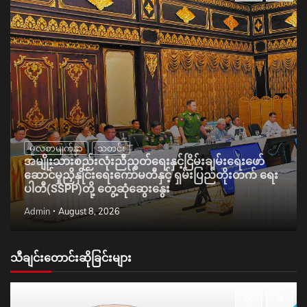
မူလစာမျက်နှာ
သတင်း
အမျိုးသားစည်းလုံးညီညွတ်ရေးနှင့်ငြိမ်းချမ်းရေးဖော်
ဆောင်မှုညှိနှိုင်းရေးကော်မတီနှင့် ရှမ်းပြည်တိုးတက် ရေး
ပါတီ(SSPP)တို့ တွေ့ဆုံဆွေးနွေး
Admin
August 8, 2026
သီချင်းတောင်းဆိုခြင်းများ