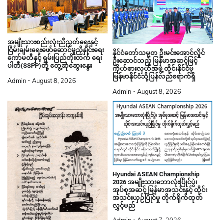
အမျိုးသားစည်းလုံးညီညွတ်ရေးနှင့်
ငြိမ်းချမ်းရေးဖော်ဆောင်မှုညှိနှိုင်းရေး
နိုင်ငံတော်သမ္မတ ဦးမင်းအောင်လှိုင်
ကော်မတီနှင့် ရှမ်းပြည်တိုးတက် ရေး
ဦးဆောင်သည့် မြန်မာအဆင့်မြင့်
ပါတီ(SSPP)တို့ တွေ့ဆုံဆွေးနွေး
ကိုယ်စားလှယ်အဖွဲ့ ထိုင်းနိုင်ငံမှ
မြန်မာနိုင်ငံသို့ပြန်လည်ရောက်ရှိ
Admin
August 8, 2026
Admin
August 8, 2026
Hyundai ASEAN Championship
2026 အမျိုးသားဘောလုံးပြိုင်ပွဲ၊
အုပ်စုအဆင့် မြန်မာအသင်းနှင့် ထိုင်း
အသင်းယှဉ်ပြိုင်မှု တိုက်ရိုက်ထုတ်
လွှင့်မည်