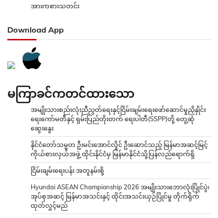
အားကစားသတင်း
Download App
မကြာခင်ကတင်ထားသော
အမျိုးသားစည်းလုံးညီညွတ်ရေးနှင့်ငြိမ်းချမ်းရေးဖော်ဆောင်မှုညှိနှိုင်း
ရေးကော်မတီနှင့် ရှမ်းပြည်တိုးတက် ရေးပါတီ(SSPP)တို့ တွေ့ဆုံ
ဆွေးနွေး
နိုင်ငံတော်သမ္မတ ဦးမင်းအောင်လှိုင် ဦးဆောင်သည့် မြန်မာအဆင့်မြင့်
ကိုယ်စားလှယ်အဖွဲ့ ထိုင်းနိုင်ငံမှ မြန်မာနိုင်ငံသို့ပြန်လည်ရောက်ရှိ
ငြိမ်းချမ်းရေးပန်း အတူနမ်းစို့
Hyundai ASEAN Championship 2026 အမျိုးသားဘောလုံးပြိုင်ပွဲ၊
အုပ်စုအဆင့် မြန်မာအသင်းနှင့် ထိုင်းအသင်းယှဉ်ပြိုင်မှု တိုက်ရိုက်
ထုတ်လွှင့်မည်