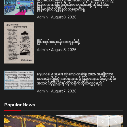
နိုင်ငံတော်သမ္မတ ဦးမင်းအောင်လှိုင် ဦးဆောင်သည့်
မြန်မာအဆင့်မြင့်ကိုယ်စားလှယ်အဖွဲ့ ထိုင်းနိုင်ငံမှ
မြန်မာနိုင်ငံသို့ပြန်လည်ရောက်ရှိ
Admin
August 8, 2026
ငြိမ်းချမ်းရေးပန်း အတူနမ်းစို့
Admin
August 8, 2026
Hyundai ASEAN Championship 2026 အမျိုးသား
ဘောလုံးပြိုင်ပွဲ၊ အုပ်စုအဆင့် မြန်မာအသင်းနှင့် ထိုင်း
အသင်းယှဉ်ပြိုင်မှု တိုက်ရိုက်ထုတ်လွှင့်မည်
Admin
August 7, 2026
Popular News