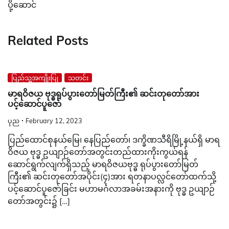
ပို့ဆောင်
Related Posts
ပြည်သူ့အကျိုးပြု
သတင်း
မာရဝိဇယ ဗုဒ္ဓရုပ်ပွားတော်မြတ်ကြီး၏ ဆင်းတုတော်အား
ပင့်ဆောင်ပူဇော်
ပုည
February 12, 2023
ပြည်ထောင်စုနယ်မြေ၊ နေပြည်တော်၊ ဒက္ခိဏသီရိမြို့နယ်ရှိ မာရ
ဝိဇယ ဗုဒ္ဓ ဥယျာဉ်တော်အတွင်းတည်ထားကိုးကွယ်ရန်
ဆောင်ရွက်လျက်ရှိသည့် မာရဝိဇယဗုဒ္ဓ ရုပ်ပွားတော်မြတ်
ကြီး၏ ဆင်းတုတော်အပိုင်း(၄)အား ရတနာပလ္လင်တော်ထက်သို့
ပင့်ဆောင်ပူဇော်ခြင်း မဟာမင်္ဂလာအခမ်းအနားကို ဗုဒ္ဓ ဥယျာဉ်
တော်အတွင်း၌ […]