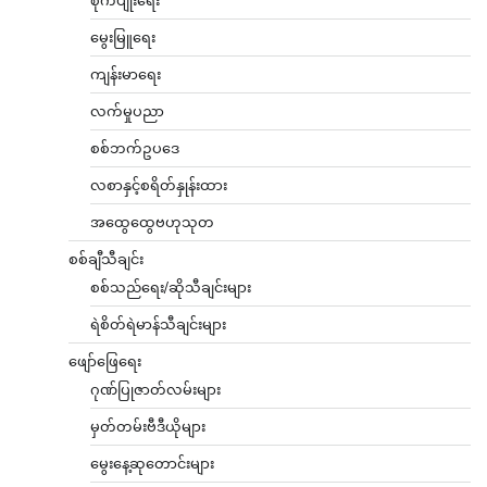
မွေးမြူရေး
ကျန်းမာရေး
လက်မှုပညာ
စစ်ဘက်ဥပဒေ
လစာနှင့်စရိတ်နှုန်းထား
အထွေထွေဗဟုသုတ
စစ်ချီသီချင်း
စစ်သည်ရေး/ဆိုသီချင်းများ
ရဲစိတ်ရဲမာန်သီချင်းများ
ဖျော်ဖြေရေး
ဂုဏ်ပြုဇာတ်လမ်းများ
မှတ်တမ်းဗီဒီယိုများ
မွေးနေ့ဆုတောင်းများ