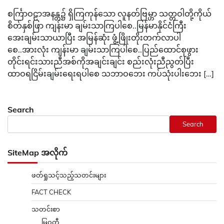
စင်္ကြာဝဠာအနန္တ၌ ရှိကြကုန်သော လူနတ်ဗြမ္ဟာ သတ္တဝါတို့ကိုယ်
စိတ်နှစ်ဖြာ ကျန်းမာ ချမ်းသာကြပါစေ..မြန်မာနိုင်ငံကြီး
အေးချမ်းသာယာပြီး အမြန်ဆုံး ဖွံ့ဖြိုးတိုးတက်လာပါ
စေ..အားလုံး ကျန်းမာ ချမ်းသာကြပါစေ..ပြည်ထောင်စုဖွား
တိုင်းရင်းသားညီအစ်ကိုအချင်းချင်း စည်းလုံးညီညွတ်ပြီး
ထာဝရငြိမ်းချမ်းရေးရပါစေ သဘာဝဘေး ကပ်သုံးပါးဘေး […]
Search
Search
SiteMap အလိုက်
ဖတ်ရှုသင့်သည့်သတင်းများ
FACT CHECK
သတင်းစာ
မြဝတီ