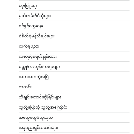
မွေးမြူရေး
မှတ်တမ်းဗီဒီယိုများ
ရင်ဖွင့်ဆွေးနွေး
ရဲစိတ်ရဲမန်သီချင်းများ
လက်မှုပညာ
လစာနှင့်စရိတ်နှုန်းထား
ဝတ္ထု/ကာတွန်း/ကဗျာများ
သကသအကွဲအပြဲ
သတင်း
သီချင်းတောင်းဆိုခြင်းများ
သူတို့ပြောတဲ့ သူတို့အကြောင်း
အထွေထွေဗဟုသုတ
အနုပညာရှင်သတင်းများ