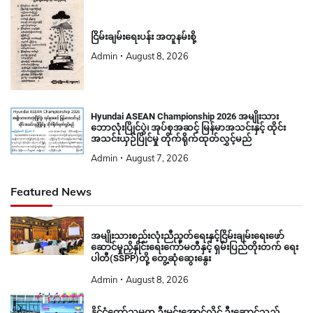
ငြိမ်းချမ်းရေးပန်း အတူနမ်းစို့
Admin
August 8, 2026
Hyundai ASEAN Championship 2026 အမျိုးသား
ဘောလုံးပြိုင်ပွဲ၊ အုပ်စုအဆင့် မြန်မာအသင်းနှင့် ထိုင်း
အသင်းယှဉ်ပြိုင်မှု တိုက်ရိုက်ထုတ်လွှင့်မည်
Admin
August 7, 2026
Featured News
အမျိုးသားစည်းလုံးညီညွတ်ရေးနှင့်ငြိမ်းချမ်းရေးဖော်
ဆောင်မှုညှိနှိုင်းရေးကော်မတီနှင့် ရှမ်းပြည်တိုးတက် ရေး
ပါတီ(SSPP)တို့ တွေ့ဆုံဆွေးနွေး
Admin
August 8, 2026
နိုင်ငံတော်သမ္မတ ဦးမင်းအောင်လှိုင် ဦးဆောင်သည့်