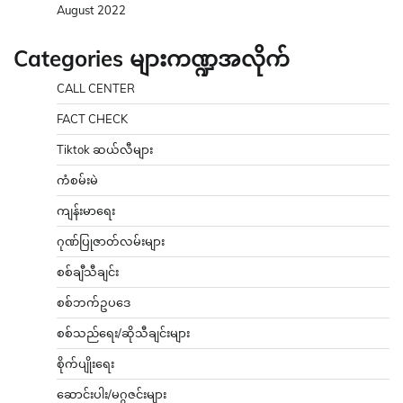
August 2022
Categories များကဏ္ဍအလိုက်
CALL CENTER
FACT CHECK
Tiktok ဆယ်လီများ
ကံစမ်းမဲ
ကျန်းမာရေး
ဂုဏ်ပြုဇာတ်လမ်းများ
စစ်ချီသီချင်း
စစ်ဘက်ဥပဒေ
စစ်သည်ရေး/ဆိုသီချင်းများ
စိုက်ပျိုးရေး
ဆောင်းပါး/မဂ္ဂဇင်းများ