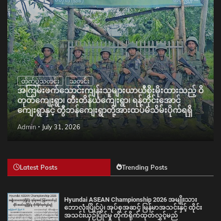
တိုက်ပွဲသတင်း
သတင်း
အကြမ်းဖက်သောင်းကျန်းသူများယာယီစိုးမိုးထားသည့် ဝိ
တုတ်ကျေးရွာ၊ တီးတိန်ယံကျေးရွာ၊ ရန်တိုင်းအောင်
ကျေးရွာနှင့် တွီဘန်ကျေးရွာတို့အားထပ်မံသိမ်းပိုက်ရရှိ
Admin
July 31, 2026
Latest Posts
Trending Posts
Hyundai ASEAN Championship 2026 အမျိုးသား
ဘောလုံးပြိုင်ပွဲ၊ အုပ်စုအဆင့် မြန်မာအသင်းနှင့် ထိုင်း
အသင်းယှဉ်ပြိုင်မှု တိုက်ရိုက်ထုတ်လွှင့်မည်