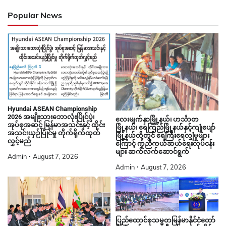
Popular News
Hyundai ASEAN Championship
2026 အမျိုးသားဘောလုံးပြိုင်ပွဲ၊
လေးမျက်နှာမြို့နယ်၊ ဟင်္သာတ
အုပ်စုအဆင့် မြန်မာအသင်းနှင့် ထိုင်း
မြို့နယ်၊ ရေကြည်မြို့နယ်နှင့်ကျုံပျော်
အသင်းယှဉ်ပြိုင်မှု တိုက်ရိုက်ထုတ်
မြို့နယ်တို့တွင် ရေကြီးရေလျှံမှုများ
လွှင့်မည်
ကြောင့် ကူညီကယ်ဆယ်ရေးလုပ်ငန်း
များ ဆက်လက်ဆောင်ရွက်
Admin
August 7, 2026
Admin
August 7, 2026
ပြည်ထောင်စုသမ္မတမြန်မာနိုင်ငံတော်