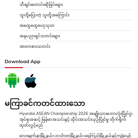
သီချင်းတောင်းဆိုခြင်းများ
သူတို့ပြောတဲ့ သူတို့အကြောင်း
အထွေထွေဗဟုသုတ
အနုပညာရှင်သတင်းများ
အားကစားသတင်း
Download App
မကြာခင်ကတင်ထားသော
Hyundai ASEAN Championship 2026 အမျိုးသားဘောလုံးပြိုင်ပွဲ၊
အုပ်စုအဆင့် မြန်မာအသင်းနှင့် ထိုင်းအသင်းယှဉ်ပြိုင်မှု တိုက်ရိုက်
ထုတ်လွှင့်မည်
လေးမျက်နှာမြို့နယ်၊ ဟင်္သာတမြို့နယ်၊ ရေကြည်မြို့နယ်နှင့်ကျုံပျော်