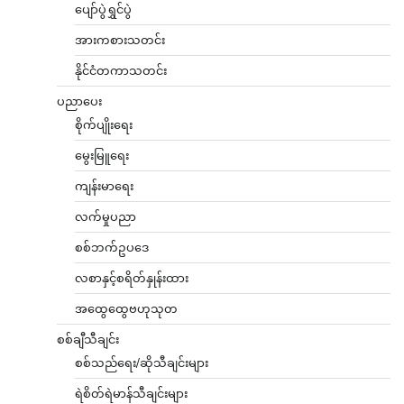
ပျော်ပွဲရွှင်ပွဲ
အားကစားသတင်း
နိုင်ငံတကာသတင်း
ပညာပေး
စိုက်ပျိုးရေး
မွေးမြူရေး
ကျန်းမာရေး
လက်မှုပညာ
စစ်ဘက်ဥပဒေ
လစာနှင့်စရိတ်နှုန်းထား
အထွေထွေဗဟုသုတ
စစ်ချီသီချင်း
စစ်သည်ရေး/ဆိုသီချင်းများ
ရဲစိတ်ရဲမာန်သီချင်းများ