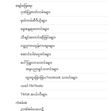
ဖျော်ဖြေရေး
ဂုဏ်ပြုဇာတ်လမ်းများ
မှတ်တမ်းဗီဒီယိုများ
မွေးနေ့ဆုတောင်းများ
သီချင်းတောင်းဆိုခြင်းများ
ဝတ္ထု/ကာတွန်း/ကဗျာများ
ဆောင်းပါး/မဂ္ဂဇင်းများ
ပေါ်ပြူလာသတင်းများ
အနုပညာရှင်သတင်းများ
ထူးထူးခြားခြား Facebook သတင်းများ
သဇင် FM Radio
Tiktok ဆယ်လီများ
ကံစမ်းမဲ
ဉာဏ်စမ်းပဟေဠိ