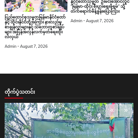
နိုင်ငံတော်သမ္မတ ဦးမင်းအောင်လှိုင်
“မြန်မာ-ထိုင်း စီးပွားရေးဖိုရမ်” သို့
တက်ရောက်မိန့်ခွန်းပြောကြား
ပြည်ထောင်စုသမ္မတမြန်မာနိုင်ငံတော်
Admin
August 7, 2026
နှင့် ထိုင်းနိုင်ငံတို့အကြား နားလည်မှု
စာချွန်လွှာများနှင့် သဘောတူစာချုပ်
များ အပြန်အလှန်လက်မှတ်ရေးထိုး
လဲလှယ်
Admin
August 7, 2026
တိုက်ပွဲသတင်း