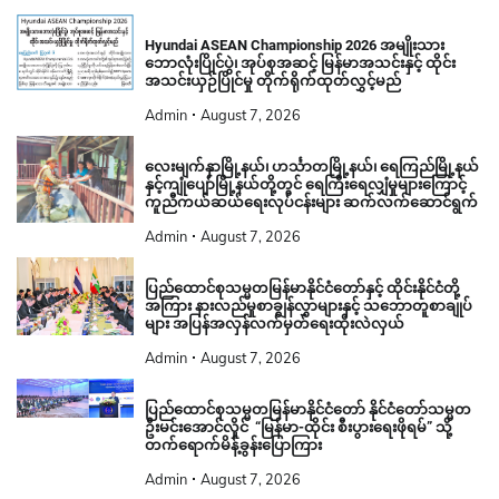
Hyundai ASEAN Championship 2026 အမျိုးသား
ဘောလုံးပြိုင်ပွဲ၊ အုပ်စုအဆင့် မြန်မာအသင်းနှင့် ထိုင်း
အသင်းယှဉ်ပြိုင်မှု တိုက်ရိုက်ထုတ်လွှင့်မည်
Admin
August 7, 2026
လေးမျက်နှာမြို့နယ်၊ ဟင်္သာတမြို့နယ်၊ ရေကြည်မြို့နယ်
နှင့်ကျုံပျော်မြို့နယ်တို့တွင် ရေကြီးရေလျှံမှုများကြောင့်
ကူညီကယ်ဆယ်ရေးလုပ်ငန်းများ ဆက်လက်ဆောင်ရွက်
Admin
August 7, 2026
ပြည်ထောင်စုသမ္မတမြန်မာနိုင်ငံတော်နှင့် ထိုင်းနိုင်ငံတို့
အကြား နားလည်မှုစာချွန်လွှာများနှင့် သဘောတူစာချုပ်
များ အပြန်အလှန်လက်မှတ်ရေးထိုးလဲလှယ်
Admin
August 7, 2026
ပြည်ထောင်စုသမ္မတမြန်မာနိုင်ငံတော် နိုင်ငံတော်သမ္မတ
ဦးမင်းအောင်လှိုင် “မြန်မာ-ထိုင်း စီးပွားရေးဖိုရမ်” သို့
တက်ရောက်မိန့်ခွန်းပြောကြား
Admin
August 7, 2026