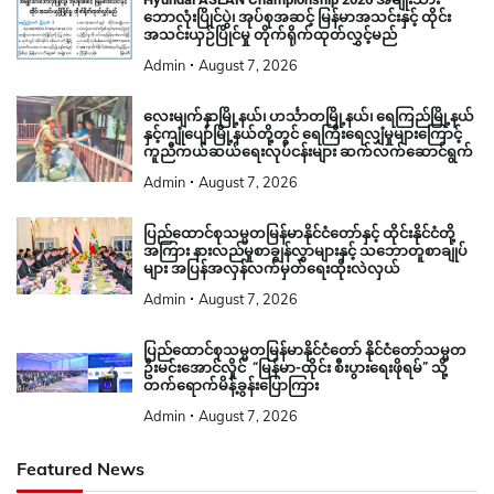
ဘောလုံးပြိုင်ပွဲ၊ အုပ်စုအဆင့် မြန်မာအသင်းနှင့် ထိုင်း
အသင်းယှဉ်ပြိုင်မှု တိုက်ရိုက်ထုတ်လွှင့်မည်
Admin
August 7, 2026
လေးမျက်နှာမြို့နယ်၊ ဟင်္သာတမြို့နယ်၊ ရေကြည်မြို့နယ်
နှင့်ကျုံပျော်မြို့နယ်တို့တွင် ရေကြီးရေလျှံမှုများကြောင့်
ကူညီကယ်ဆယ်ရေးလုပ်ငန်းများ ဆက်လက်ဆောင်ရွက်
Admin
August 7, 2026
ပြည်ထောင်စုသမ္မတမြန်မာနိုင်ငံတော်နှင့် ထိုင်းနိုင်ငံတို့
အကြား နားလည်မှုစာချွန်လွှာများနှင့် သဘောတူစာချုပ်
များ အပြန်အလှန်လက်မှတ်ရေးထိုးလဲလှယ်
Admin
August 7, 2026
ပြည်ထောင်စုသမ္မတမြန်မာနိုင်ငံတော် နိုင်ငံတော်သမ္မတ
ဦးမင်းအောင်လှိုင် “မြန်မာ-ထိုင်း စီးပွားရေးဖိုရမ်” သို့
တက်ရောက်မိန့်ခွန်းပြောကြား
Admin
August 7, 2026
Featured News