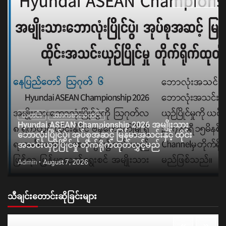
သတင်း
အားကစားသတင်း
Hyundai ASEAN Championship 2026 အမျိုးသား
ဘောလုံးပြိုင်ပွဲ၊ အုပ်စုအဆင့် မြန်မာအသင်းနှင့် ထိုင်း
အသင်းယှဉ်ပြိုင်မှု တိုက်ရိုက်ထုတ်လွှင့်မည်
Admin
August 7, 2026
သီချင်းတောင်းဆိုခြင်းများ