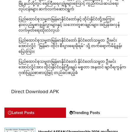
မြို့နယ်တို့တွင် ရေကြီးရေလျှံမှုများကြောင့် ကူညီကယ်ဆယ်ရေး
လုပ်ငန်းများ ဆက်လက်ဆောင်ရွက်
ပြည်ထောင်စုသမ္မတမြန်မာနိုင်ငံတော်နှင့် ထိုင်းနိုင်ငံတို့အကြား
နားလည်မှုစာချွန်လွှာများနှင့် သဘောတူစာချုပ်များ အပြန်အလှန်
လက်မှတ်ရေးထိုးလဲလှယ်
ပြည်ထောင်စုသမ္မတမြန်မာနိုင်ငံတော် နိုင်ငံတော်သမ္မတ ဦးမင်း
အောင်လှိုင် “မြန်မာ-ထိုင်း စီးပွားရေးဖိုရမ်” သို့ တက်ရောက်မိန့်ခွန်း
ပြောကြား
ပြည်ထောင်စုသမ္မတမြန်မာနိုင်ငံတော် နိုင်ငံတော်သမ္မတ ဦးမင်း
အောင်လှိုင်အား ထိုင်းနိုင်ငံဝန်ကြီးချုပ် မစ္စတာ အနုထင် ချာဝီရကွန်က
ဂုဏ်ပြုညစာစားပွဲဖြင့် တည်ခင်းဧည့်ခံ
Direct Download APK
Latest Posts
Trending Posts
Hyundai ASEAN Championship 2026 အမျိုးသား