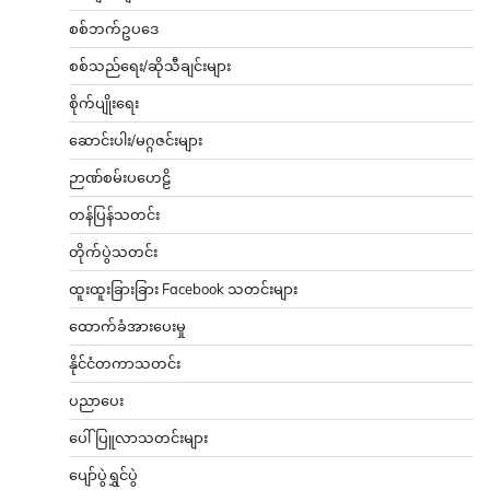
စစ်ဘက်ဥပဒေ
စစ်သည်ရေး/ဆိုသီချင်းများ
စိုက်ပျိုးရေး
ဆောင်းပါး/မဂ္ဂဇင်းများ
ဉာဏ်စမ်းပဟေဠိ
တန်ပြန်သတင်း
တိုက်ပွဲသတင်း
ထူးထူးခြားခြား Facebook သတင်းများ
ထောက်ခံအားပေးမှု
နိုင်ငံတကာသတင်း
ပညာပေး
ပေါ်ပြူလာသတင်းများ
ပျော်ပွဲရွှင်ပွဲ