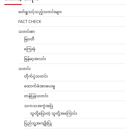
ဖတ်ရှုသင့်သည့်သတင်းများ
FACT CHECK
သတင်းစာ
မြဝတီ
ကြေးမုံ
မြန်မာ့အလင်း
သတင်း
တိုက်ပွဲသတင်း
ထောက်ခံအားပေးမှု
တန်ပြန်သတင်း
သကသအကွဲအပြဲ
သူတို့ပြောတဲ့ သူတို့အကြောင်း
ပြည်သူ့အကျိုးပြု