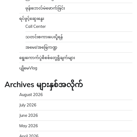
ဖုန်းဘေလ်မဲဖောက်ခြင်း
ရင်ဖွင့်ဆွေးနွေး
Call Center
သတင်းစကားပေးပို့ရန်
အမေး/အဖြေကဏ္ဍ
ရွေးကောက်ပွဲစိစစ်တွေ့ရှိချက်များ
ပျိုမေVlog
Archives များနှစ်အလိုက်
August 2026
July 2026
June 2026
May 2026
April 2026