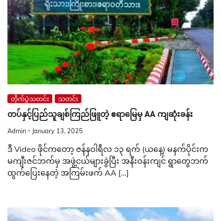
တိုက်ပွဲသတင်း
သတင်း
တပ်နှင့်ပြည်သူချစ်ကြည်ဖြူတဲ့ ဧရာမြေမှ AA ကျဆုံးခန်း
Admin
January 13, 2025
ဒီ Video ဖိုင်ကတော့ ဇန်နဝါရီလ ၁၃ ရက် (ယနေ့) မနက်ပိုင်းက
မကျီးဇင်ဘက်မှ အဖွဲ့ငယ်များခွဲပြီး အနီးဝန်းကျင် ရွာတွေဘက်
ထွက်ပြေးနေတဲ့ အကြမ်းဖက် AA […]