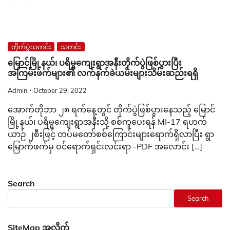
တိုက်ပွဲသတင်း
သတင်း
မြောင်မြို့နယ်၊ ပရိမ္မကျေးရွာအနီးတိုက်ပွဲဖြစ်ပွားပြီး
အကြမ်းဖက်များ၏ လက်နက်ခဲယမ်းများသိမ်းဆည်းရရှိ
Admin
October 29, 2022
အောက်တိုဘာ ၂၈ ရက်နေ့တွင် တိုက်ပွဲဖြစ်ပွားနေသည့် မြောင်
မြို့နယ်၊ ပရိမ္မကျေးရွာအနီးသို့ စစ်ကူပေးရန် MI-17 ရဟက်
ယာဉ် ၂စီးဖြင့် တပ်မတော်စစ်ကြောင်းများရောက်ရှိလာပြီး ရွာ
မြောက်ဖက်မှ ဝင်ရောက်ရှင်းလင်းရာ -PDF အလောင်း […]
Search
Search
SiteMap အလိုက်