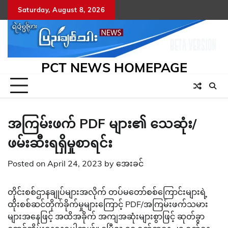
Skip
Saturday, August 8, 2026
to
content
PCT NEWS HOMEPAGE
အကြမ်းဖက် PDF များ၏ သေဆုံး/
ဖမ်းဆီးရရှိမှုစာရင်း
Posted on
April 24, 2023
by
အေးခင်
တိုင်းစစ်ဌာနချုပ်များအလိုက် တပ်မတော်စစ်ကြောင်းများရဲ့
ထိုးစစ်ဆင်တိုက်ခိုက်မှုများကြောင့် PDF/အကြမ်းဖက်သမား
များအနေဖြင့် အထိအခိုက် အကျအဆုံးများစွာဖြင့် ဆုတ်ခွာ