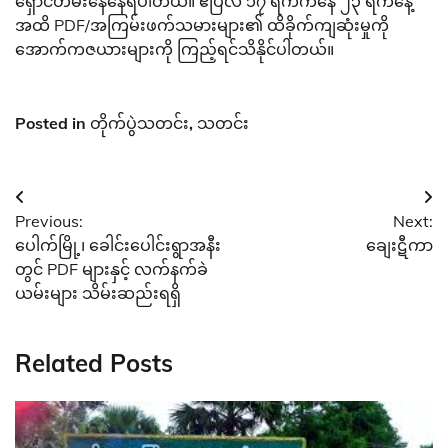
ရှောင်တိမ်းနေနေရပါတယ်။ ဧပြီလ ၁၇ ရက်ကနေ ၂၃ ရက်နေ့
အထိ PDF/အကြမ်းဖက်သမားများ၏ ထိခိုက်ကျဆုံးမှုကို
အောက်ကဇယားများကို ကြည့်ရင်သိနိုင်ပါတယ်။
Posted in
တိုက်ပွဲသတင်း
,
သတင်း
Post
Previous:
Next:
navigation
ပေါက်မြို့၊ ခေါင်းပေါင်းရွာအနီး
ချေးဋီကာ
တွင် PDF များနှင့် လက်နက်ခဲ
ယမ်းများ သိမ်းဆည်းရရှိ
Related Posts