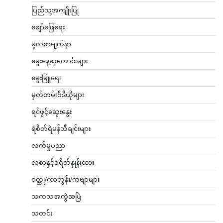
ပြည်သူ့အကျိုးပြု
ဖျော်ဖြေရေး
မူလစာမျက်နှာ
မွေးနေ့ဆုတောင်းများ
မွေးမြူရေး
မှတ်တမ်းဗီဒီယိုများ
ရင်ဖွင့်ဆွေးနွေး
ရဲစိတ်ရဲမန်သီချင်းများ
လက်မှုပညာ
လစာနှင့်စရိတ်နှုန်းထား
ဝတ္ထု/ကာတွန်း/ကဗျာများ
သကသအကွဲအပြဲ
သတင်း