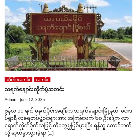
တိုက်ပွဲသတင်း
သတင်း
သရက်ချောင်းတိုက်ပွဲသတင်း
Admin
June 12, 2025
ဇွန်လ ၁၁ ရက် မနက်ပိုင်းအချိန်က သရက်ချောင်းမြို့နယ်၊ မင်းဒ
ပ်ရွာရှိ လခရတပ်ဖွဲ့ဝင်များအား အကြမ်းဖက် ၆၀ ဦးခန့်က လာ
ရောက်တိုက်ခိုက်သဖြင့် ထိတွေ့မှုဖြစ်ပွားပြီး ရန်သူ တောင်ဘက်
သို့ ဆုတ်ခွာသွားခဲ့ရာ […]