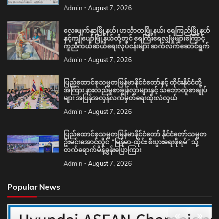
Admin
August 7, 2026
လေးမျက်နှာမြို့နယ်၊ ဟင်္သာတမြို့နယ်၊ ရေကြည်မြို့နယ်
နှင့်ကျုံပျော်မြို့နယ်တို့တွင် ရေကြီးရေလျှံမှုများကြောင့်
ကူညီကယ်ဆယ်ရေးလုပ်ငန်းများ ဆက်လက်ဆောင်ရွက်
Admin
August 7, 2026
ပြည်ထောင်စုသမ္မတမြန်မာနိုင်ငံတော်နှင့် ထိုင်းနိုင်ငံတို့
အကြား နားလည်မှုစာချွန်လွှာများနှင့် သဘောတူစာချုပ်
များ အပြန်အလှန်လက်မှတ်ရေးထိုးလဲလှယ်
Admin
August 7, 2026
ပြည်ထောင်စုသမ္မတမြန်မာနိုင်ငံတော် နိုင်ငံတော်သမ္မတ
ဦးမင်းအောင်လှိုင် “မြန်မာ-ထိုင်း စီးပွားရေးဖိုရမ်” သို့
တက်ရောက်မိန့်ခွန်းပြောကြား
Admin
August 7, 2026
Popular News