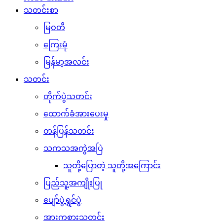
သတင်းစာ
မြဝတီ
ကြေးမုံ
မြန်မာ့အလင်း
သတင်း
တိုက်ပွဲသတင်း
ထောက်ခံအားပေးမှု
တန်ပြန်သတင်း
သကသအကွဲအပြဲ
သူတို့ပြောတဲ့ သူတို့အကြောင်း
ပြည်သူ့အကျိုးပြု
ပျော်ပွဲရွှင်ပွဲ
အားကစားသတင်း