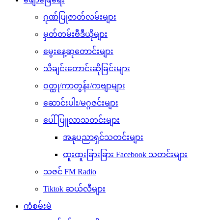
ဂုဏ်ပြုဇာတ်လမ်းများ
မှတ်တမ်းဗီဒီယိုများ
မွေးနေ့ဆုတောင်းများ
သီချင်းတောင်းဆိုခြင်းများ
ဝတ္ထု/ကာတွန်း/ကဗျာများ
ဆောင်းပါး/မဂ္ဂဇင်းများ
ပေါ်ပြူလာသတင်းများ
အနုပညာရှင်သတင်းများ
ထူးထူးခြားခြား Facebook သတင်းများ
သဇင် FM Radio
Tiktok ဆယ်လီများ
ကံစမ်းမဲ