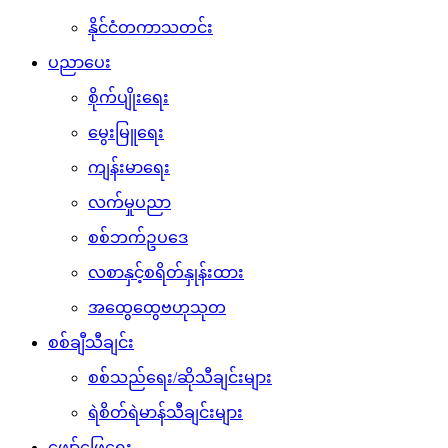
နိုင်ငံတကာသတင်း
ပညာပေး
စိုက်ပျိုးရေး
မွေးမြူရေး
ကျန်းမာရေး
လက်မှုပညာ
စစ်ဘက်ဥပဒေ
လစာနှင့်စရိတ်နှုန်းထား
အထွေထွေဗဟုသုတ
စစ်ချီသီချင်း
စစ်သည်ရေး/ဆိုသီချင်းများ
ရဲစိတ်ရဲမာန်သီချင်းများ
ဖျော်ဖြေရေး