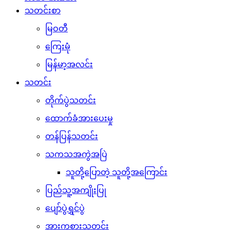
သတင်းစာ
မြဝတီ
ကြေးမုံ
မြန်မာ့အလင်း
သတင်း
တိုက်ပွဲသတင်း
ထောက်ခံအားပေးမှု
တန်ပြန်သတင်း
သကသအကွဲအပြဲ
သူတို့ပြောတဲ့ သူတို့အကြောင်း
ပြည်သူ့အကျိုးပြု
ပျော်ပွဲရွှင်ပွဲ
အားကစားသတင်း