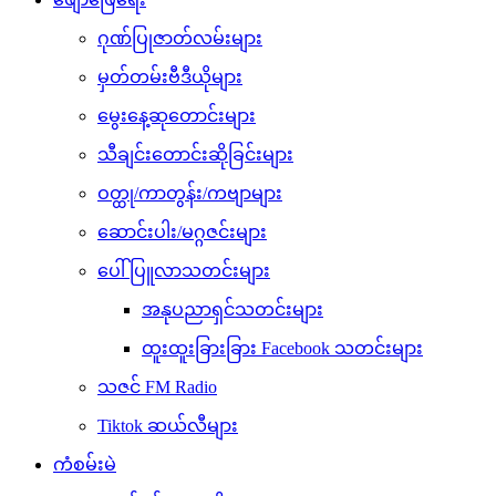
ဂုဏ်ပြုဇာတ်လမ်းများ
မှတ်တမ်းဗီဒီယိုများ
မွေးနေ့ဆုတောင်းများ
သီချင်းတောင်းဆိုခြင်းများ
ဝတ္ထု/ကာတွန်း/ကဗျာများ
ဆောင်းပါး/မဂ္ဂဇင်းများ
ပေါ်ပြူလာသတင်းများ
အနုပညာရှင်သတင်းများ
ထူးထူးခြားခြား Facebook သတင်းများ
သဇင် FM Radio
Tiktok ဆယ်လီများ
ကံစမ်းမဲ