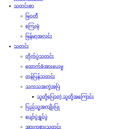
သတင်းစာ
မြဝတီ
ကြေးမုံ
မြန်မာ့အလင်း
သတင်း
တိုက်ပွဲသတင်း
ထောက်ခံအားပေးမှု
တန်ပြန်သတင်း
သကသအကွဲအပြဲ
သူတို့ပြောတဲ့ သူတို့အကြောင်း
ပြည်သူ့အကျိုးပြု
ပျော်ပွဲရွှင်ပွဲ
အားကစားသတင်း