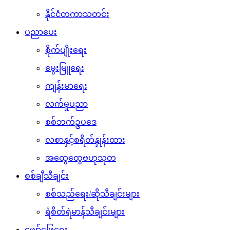
နိုင်ငံတကာသတင်း
ပညာပေး
စိုက်ပျိုးရေး
မွေးမြူရေး
ကျန်းမာရေး
လက်မှုပညာ
စစ်ဘက်ဥပဒေ
လစာနှင့်စရိတ်နှုန်းထား
အထွေထွေဗဟုသုတ
စစ်ချီသီချင်း
စစ်သည်ရေး/ဆိုသီချင်းများ
ရဲစိတ်ရဲမာန်သီချင်းများ
ဖျော်ဖြေရေး