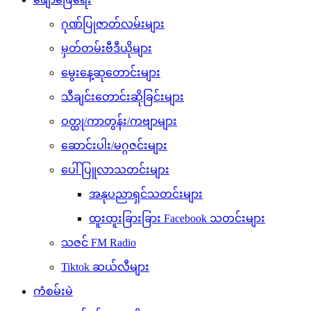
ဂုဏ်ပြုဇာတ်လမ်းများ
မှတ်တမ်းဗီဒီယိုများ
မွေးနေ့ဆုတောင်းများ
သီချင်းတောင်းဆိုခြင်းများ
ဝတ္ထု/ကာတွန်း/ကဗျာများ
ဆောင်းပါး/မဂ္ဂဇင်းများ
ပေါ်ပြူလာသတင်းများ
အနုပညာရှင်သတင်းများ
ထူးထူးခြားခြား Facebook သတင်းများ
သဇင် FM Radio
Tiktok ဆယ်လီများ
ကံစမ်းမဲ