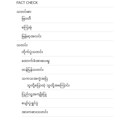
FACT CHECK
သတင်းစာ
မြဝတီ
ကြေးမုံ
မြန်မာ့အလင်း
သတင်း
တိုက်ပွဲသတင်း
ထောက်ခံအားပေးမှု
တန်ပြန်သတင်း
သကသအကွဲအပြဲ
သူတို့ပြောတဲ့ သူတို့အကြောင်း
ပြည်သူ့အကျိုးပြု
ပျော်ပွဲရွှင်ပွဲ
အားကစားသတင်း