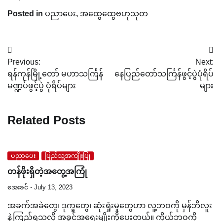
Posted in
ပညာပေး
,
အထွေထွေဗဟုသုတ
Post
Previous:
Next:
navigation
ရန်ကုန်မြို့တော် မဟာသင်္ကြန်
နေပြည်တော်သင်္ကြန်ဖွင့်ပွဲပုံရိပ်
မဏ္ဍပ်ဖွင့်ပွဲ ပုံရိပ်များ
များ
Related Posts
ပညာပေး
ပြည်သူ့အကျိုးပြု
တန်ဖိုးရှိတဲ့အတွေ့အကြုံ
အေးခင်
July 13, 2023
အခက်အခဲတွေ၊ ဒုက္ခတွေ၊ ဆုံးရှုံးမှုတွေဟာ လူ့ဘဝကို မှန်ဘီလူး
နဲ့ကြည့်ရသလို အခွင့်အရေးမျိုးကိုပေးတယ်။ ကိုယ့်ဘဝကို