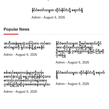
နိုင်ငံတော်သမ္မတ ထိုင်းနိုင်ငံသို့ ရောက်ရှိ
Admin
August 6, 2026
Popular News
အသီးအနှံမှရတဲ့သကြားက ကင်ဆာ
နိုင်ငံတော်သမ္မတ ဦးမင်းအောင်လှိုင်
ဆဲလ်များကို ရှင်သန်ပျံ့နှံ့စေနိုင်
အား ထိုင်းဒုတိယဝန်ကြီးချုပ်
ဦးဆောင်၍ ဂုဏ်ပြုတပ်ဖွဲ့ဖြင့် ကြိုဆို
Admin
August 6, 2026
ဂုဏ်ပြု
Admin
August 6, 2026
စစ်ဆင်ရေးတာဝန်များကိုထမ်း
နိုင်ငံတော်သမ္မတ ထိုင်းနိုင်ငံသို့ ရောက်
ဆောင်ခဲ့သည့် ရှေ့တန်းပြန်နိုင်ငံ့သား
ရှိ
ကောင်း တပ်မတော်သားများအား
Admin
August 6, 2026
ဂုဏ်ပြုကြိုဆိုပွဲအခမ်းအနားကျင်းပ
Admin
August 6, 2026