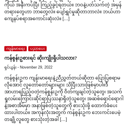
ကိုယ် အနီးကပ်ပြီး ကြည့်ခွင့်ရတယ်။ ဘဝနဲ့ပတ်သက်တဲ့ အမှန်
တရားတွေဟာ ဘာတွေလဲ။ ပျော်ရွှင်မှုဆိုတာဘာလဲ။ ဘယ်ဟာ
ကျေနပ်စရာအကောင်းဆုံးလဲ။ […]
ကျန်းမာရေး
ပညာပေး
ကန်စွန်းဥစားရင် ဆိုးကျိုးရှိပါသလား?
ရှင်ယွန်း
November 29, 2022
ကန်စွန်းဥက ကျန်းမာရေးနဲ့ညီညွှတ်တယ်ဆိုတာ ပြောပြစရာမ
လိုအောင် လူတော်တော်များများ သိပြီးသားဖြစ်မှာပါ။ဒီ
အာဟာရပြည့်ဝတဲ့ကန်စွန်းဥကို ဝိတ်ကျချင်တဲ့သူတွေ၊ အသက်
ရှုလမ်းကြောင်းဆိုင်ရာပြဿနာရှိတဲ့သူတွေ၊ အဆစ်ရောင်ရောဂါ
နဲ့အစာအိမ်မှာ အနာဖြစ်တဲ့သူတွေကို စားသုံးဖို့ ထောက်ခံပေး
ထားပါတယ်။ အကုန်လုံးအတွက် ကန်စွန်းဥက ဘေးကင်းပေမဲ့
တချို့လူတွေ စားသုံးတဲ့အခါ […]