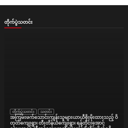
တိုက်ပွဲသတင်း
တိုက်ပွဲသတင်း
သတင်း
အကြမ်းဖက်သောင်းကျန်းသူများယာယီစိုးမိုးထားသည့် ဝိ
တုတ်ကျေးရွာ၊ တီးတိန်ယံကျေးရွာ၊ ရန်တိုင်းအောင်