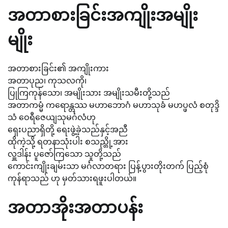
အတာစားခြင်းအကျိုးအမျိုး
မျိုး
အတာစားခြင်း၏ အကျိုးကား
အတာပုည၊ ကုသလကို၊
ပြုကြကုန်သော၊ အမျိုးသား အမျိုးသမီးတို့သည်
အတာကမ္မံ ကရောန္တဿ မဟာဘောဂံ မဟာသုခံ မဟပ္ဖလံ စတုဒ္ဒိ
သံ ဝေရီဇေယျသုမင်္ဂလံဟု
ရှေးပညာရှိတို့ ရေးဖွဲ့ခဲ့သည်နှင့်အညီ
ထိုကဲ့သို့ ရတနာသုံးပါး စသည္တို့အား
လှူဒါန်း ပူဇော်ကြသော သူတို့သည်
ကောင်းကျိုးချမ်းသာ မင်္ဂလာတရား ပြန့်ပွားတိုးတက် ပြည့်စုံ
ကုန်ရာသည် ဟု မှတ်သားရဖူးပါတယ်။
အတာအိုးအတာပန်း