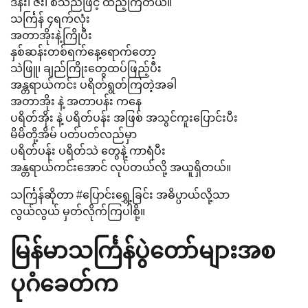
ဒန်း၊ ဇီး၊ စသည်ဖြင့် ထည့်ကြတယ်။
သင်္ကြန် ၄ရက်လုံး
အတာအိုးနဲ့ကြိုပီး
နှစ်ဆန်းတစ်ရက်နေ့ရောက်တော့
သဲဖြူ၊ ချည်ကြိုးတွေထပ်ဖြည့်ပီး
အန္တရာယ်ကင်း ပရိတ်ရွတ်ကြတဲ့အခါ
အတာအိုး နဲ့ အတာပန်း ကနေ
ပရိတ်အိုး နဲ့ ပရိတ်ပန်း အဖြစ် အသွင်ကူးပြောင်းပီး
မိမိတို့အိမ် ပတ်ပတ်လည်မှာ
ပရိတ်ပန်း ပရိတ်သဲ တွေနဲ့ ကာရံပီး
အန္တရာယ်ကင်းအောင် လုပ်တယ်လို့ အယူရှိတယ်။
သင်္ကြန်ဆိုတာ #ပြောင်းရွှေ့ခြင်း အဓိပ္ပာယ်လို့သာ
လွယ်လွယ် မှတ်လိုက်ကြပါစို့။
မြန်မာသင်္ကြန်ပွဲတော်များအစ
ပုဂံခေတ်က