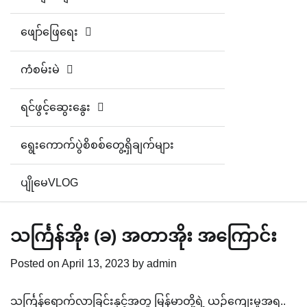
ဖျော်ဖြေရေး
ကံစမ်းမဲ
ရင်ဖွင့်ဆွေးနွေး
ရွေးကောက်ပွဲစိစစ်တွေ့ရှိချက်များ
ပျိုမေVLOG
သင်္ကြန်အိုး (ခ) အတာအိုး အကြောင်း
Posted on
April 13, 2023
by
admin
သင်္ကြန်ရောက်လာခြင်းနှင့်အတူ မြန်မာတို့ရဲ့ ယဉ်ကျေးမှုအရ..