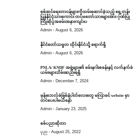
စစ်ဆင်ရေးတာဝန်များကိုထမ်းဆောင်ခဲ့သည့် ရှေ့တန်း
ပြန်နိုင်ငံ့သားကောင်း တပ်မတော်သားများအား ဂုဏ်ပြု
ကြိုဆိုပွဲအခမ်းအနားကျင်းပ
Admin
August 6, 2026
နိုင်ငံတော်သမ္မတ ထိုင်းနိုင်ငံသို့ ရောက်ရှိ
Admin
August 6, 2026
PNLA/ KNDF အဖွဲ့များ၏ ခမ်းနဂါးစခန်းနှင့် လက်နက်ခဲ
ယမ်းများသိမ်းဆည်းရရှိ
Admin
December 7, 2024
ဖုန်းဘေလ်ခဲခြစ်နံပါတ်လေးတွေ မကြာခင် website မှာ
တင်ပေးပါမယ်နော်
Admin
January 23, 2025
စစ်ပညာဆိုတာ
ပုည
August 25, 2022