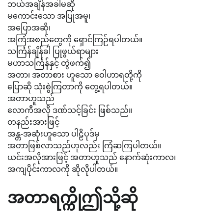
ဘယ်အချိန်အခါမဆို
မကောင်းသော အပြုအမူ၊
အပြောအဆို၊
အကြံအစည်တွေကို ရှောင်ကြဉ်ရပါတယ်။
သင်္ကြန်ချိန်ခါ ပြုဖွယ်ရာများ
မဟာသင်္ကြန်နှင့် တွဲဖက်၍
အတာ၊ အတာစား ဟူသော ဝေါဟာရတို့ကို
ပြောဆို သုံးစွဲကြတာကို တွေ့ရပါတယ်။
အတာဟူသည်
လောကီအလို ဒဏ်သင့်ခြင်း ဖြစ်သည်။
တနည်းအားဖြင့်
အန္တ-အဆုံးဟူသော ပါဠိပုဒ်မှ
အတာဖြစ်လာသည်ဟုလည်း ကြံဆကြပါတယ်။
ယင်းအလိုအားဖြင့် အတာဟူသည် နောက်ဆုံးကာလ၊
အကျပိုင်းကာလကို ဆိုလိုပါတယ်။
အတာရက္ကိုဤသို့ဆို