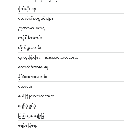
စိုက်ပျိုးရေး
ဆောင်းပါး/မဂ္ဂဇင်းများ
ဉာဏ်စမ်းပဟေဠိ
တန်ပြန်သတင်း
တိုက်ပွဲသတင်း
ထူးထူးခြားခြား Facebook သတင်းများ
ထောက်ခံအားပေးမှု
နိုင်ငံတကာသတင်း
ပညာပေး
ပေါ်ပြူလာသတင်းများ
ပျော်ပွဲရွှင်ပွဲ
ပြည်သူ့အကျိုးပြု
ဖျော်ဖြေရေး