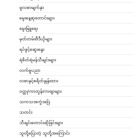
မူလစာမျက်နှာ
မွေးနေ့ဆုတောင်းများ
မွေးမြူရေး
မှတ်တမ်းဗီဒီယိုများ
ရင်ဖွင့်ဆွေးနွေး
ရဲစိတ်ရဲမန်သီချင်းများ
လက်မှုပညာ
လစာနှင့်စရိတ်နှုန်းထား
ဝတ္ထု/ကာတွန်း/ကဗျာများ
သကသအကွဲအပြဲ
သတင်း
သီချင်းတောင်းဆိုခြင်းများ
သူတို့ပြောတဲ့ သူတို့အကြောင်း