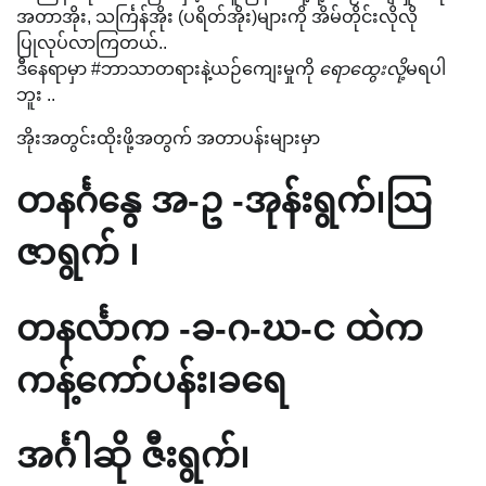
အတာအိုး, သင်္ကြန်အိုး (ပရိတ်အိုး)များကို အိမ်တိုင်းလိုလို
ပြုလုပ်လာကြတယ်..
ဒီနေရာမှာ #ဘာသာတရားနဲ့ယဉ်ကျေးမှုကို
ရောထွေးလို့
မရပါ
ဘူး ..
အိုးအတွင်းထိုးဖို့အတွက် အတာပန်းများမှာ
တနင်္ဂနွေ အ-ဥ -အုန်းရွက်၊သြ
ဇာရွက် ၊
တနင်္လာက -ခ-ဂ-ဃ-င ထဲက
ကန့်ကော်ပန်း၊ခရေ
အင်္ဂါဆို ဇီးရွက်၊