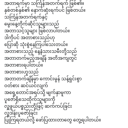
အတာရက်မှာ သင်္ကြန်အတက်ရက် ဖြစ်၏။
နှစ်တစ်နှစ်၏ နောက်ဆုံးရက်ပင် ဖြစ်တယ်။
သင်္ကြန်အတက်ရက်နှင့်
မွေးနေ့တိုက်ဆိုင်သူများသည်
အတာသင့်သူများ ဖြစ်လာပါတယ်။
ဒါကိုပင် အတာစားသည်ဟု
ပြောဆို သုံးစွဲနေကြပါသေးတယ်။
အတာစားသည့် နေ့နံသားသမီးတို့သည်
အတာတက်မည့်အချိန် အတိအကျတွင်
အတာစားရပါတယ်။
အတာစားဟူသည်
အတာတက်ချိန်မှာ ကောင်းမွန် သန့်ရှင်းစွာ
ဝတ်စား ဆင်ယင်လျက်
အရှေ့တောင်အရပ်သို့ မျက်နှာမူကာ
ပူဇော်ရိုသေထိုက်သူများကို
လှူဖွယ်ပစ္စည်းတို့ဖြင့် ဆက်ကပ်ခြင်း
လှူဒါန်းပူဇော်ခြင်း
ပြုကြရတယ်လို့ ဖော်ပြထားတာတွေ တွေ့ရပါတယ်။