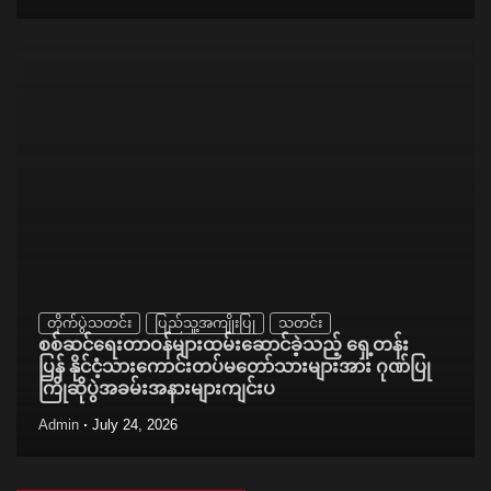
တိုက်ပွဲသတင်း
ပြည်သူ့အကျိုးပြု
သတင်း
စစ်ဆင်ရေးတာဝန်များထမ်းဆောင်ခဲ့သည့် ရှေ့တန်း
ပြန် နိုင်ငံ့သားကောင်းတပ်မတော်သားများအား ဂုဏ်ပြု
ကြိုဆိုပွဲအခမ်းအနားများကျင်းပ
Admin
July 24, 2026