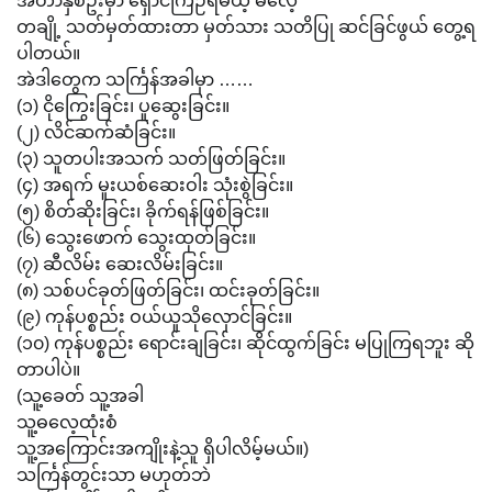
အတာနှစ်ဦးမှာ ရှောင်ကြဉ်ရမယ့် ဓလေ့
တချို့ သတ်မှတ်ထားတာ မှတ်သား သတိပြု ဆင်ခြင်ဖွယ် တွေ့ရ
ပါတယ်။
အဲဒါတွေက သင်္ကြန်အခါမှာ ……
(၁) ငိုကြွေးခြင်း၊ ပူဆွေးခြင်း။
(၂) လိင်ဆက်ဆံခြင်း။
(၃) သူတပါးအသက် သတ်ဖြတ်ခြင်း။
(၄) အရက် မူးယစ်ဆေးဝါး သုံးစွဲခြင်း။
(၅) စိတ်ဆိုးခြင်း၊ ခိုက်ရန်ဖြစ်ခြင်း။
(၆) သွေးဖောက် သွေးထုတ်ခြင်း။
(၇) ဆီလိမ်း ဆေးလိမ်းခြင်း။
(၈) သစ်ပင်ခုတ်ဖြတ်ခြင်း၊ ထင်းခုတ်ခြင်း။
(၉) ကုန်ပစ္စည်း ဝယ်ယူသိုလှောင်ခြင်း။
(၁၀) ကုန်ပစ္စည်း ရောင်းချခြင်း၊ ဆိုင်ထွက်ခြင်း မပြုကြရဘူး ဆို
တာပါပဲ။
(သူ့ခေတ် သူ့အခါ
သူ့ဓလေ့ထုံးစံ
သူ့အကြောင်းအကျိုးနဲ့သူ ရှိပါလိမ့်မယ်။)
သင်္ကြန်တွင်းသာ မဟုတ်ဘဲ