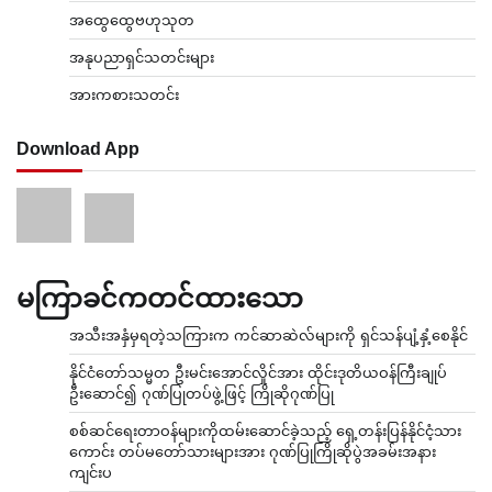
အထွေထွေဗဟုသုတ
အနုပညာရှင်သတင်းများ
အားကစားသတင်း
Download App
မကြာခင်ကတင်ထားသော
အသီးအနှံမှရတဲ့သကြားက ကင်ဆာဆဲလ်များကို ရှင်သန်ပျံ့နှံ့စေနိုင်
နိုင်ငံတော်သမ္မတ ဦးမင်းအောင်လှိုင်အား ထိုင်းဒုတိယဝန်ကြီးချုပ်
ဦးဆောင်၍ ဂုဏ်ပြုတပ်ဖွဲ့ဖြင့် ကြိုဆိုဂုဏ်ပြု
စစ်ဆင်ရေးတာဝန်များကိုထမ်းဆောင်ခဲ့သည့် ရှေ့တန်းပြန်နိုင်ငံ့သား
ကောင်း တပ်မတော်သားများအား ဂုဏ်ပြုကြိုဆိုပွဲအခမ်းအနား
ကျင်းပ