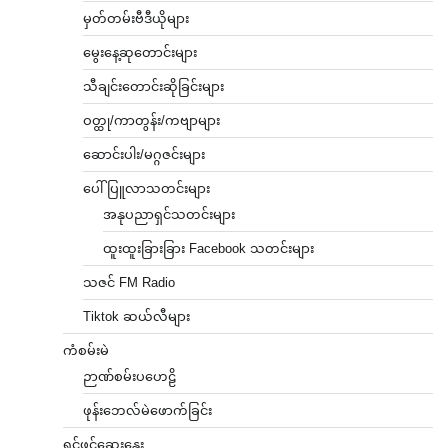
မှတ်တမ်းဗီဒီယိုများ
မွေးနေ့ဆုတောင်းများ
သီချင်းတောင်းဆိုခြင်းများ
ဝတ္ထု/ကာတွန်း/ကဗျာများ
ဆောင်းပါး/မဂ္ဂဇင်းများ
ပေါ်ပြူလာသတင်းများ
အနုပညာရှင်သတင်းများ
ထူးထူးခြားခြား Facebook သတင်းများ
သဇင် FM Radio
Tiktok ဆယ်လီများ
ကံစမ်းမဲ
ဉာဏ်စမ်းပဟေဠိ
ဖုန်းဘေလ်မဲဖောက်ခြင်း
ရင်ဖွင့်ဆွေးနွေး