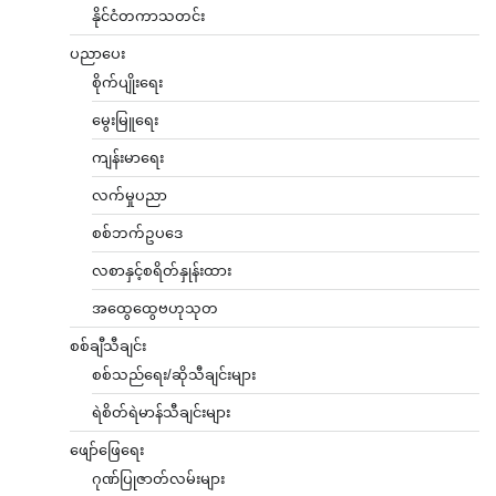
နိုင်ငံတကာသတင်း
ပညာပေး
စိုက်ပျိုးရေး
မွေးမြူရေး
ကျန်းမာရေး
လက်မှုပညာ
စစ်ဘက်ဥပဒေ
လစာနှင့်စရိတ်နှုန်းထား
အထွေထွေဗဟုသုတ
စစ်ချီသီချင်း
စစ်သည်ရေး/ဆိုသီချင်းများ
ရဲစိတ်ရဲမာန်သီချင်းများ
ဖျော်ဖြေရေး
ဂုဏ်ပြုဇာတ်လမ်းများ