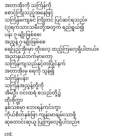
အတာအိုးကို သင်္ကြန်ကို
စောင့်ကြိုသည့်အနေဖြင့်
သင်္ကြန်မကျခင် ကြိုတင် ပြင်ဆင်ရသည်။
(၇)ရက်သားသမီးတို့အတွက် ရည်ရွယ်၍
ပန်း ၇-မျိုးဖြစ်စေ၊
အညွန့် ၇-မျိုးဖြစ်စေ
ရေပြည့်အိုးမှာ ထိုးလေ့ ထည့်ကြလေ့ရှိပါတယ်။
အညာနယ်ဘက်မှာတော့
သင်္ကြန်ကျသည်နှင့်တပြိုင်နက်
အတာအိုးမှ ရေကို သွန်၍
သင်္ကြန်ပန်း၊
သင်္ကြန်အညွန့်တို့ကို
အိမ်ဦး ဝင်းထရံ စသည်တို့၌
ထိုးစိုက္ကာ
နှစ်သစ်မှာ ဘေးရန်ကင်းကွာ
ကိုယ်စိတ်နှစ်ဖြာ ကျန်းမာချမ်းသာဖို့
ဆုတောင်းဆုယူ ပြုကြလေ့ရှိပါသည်။
crd;