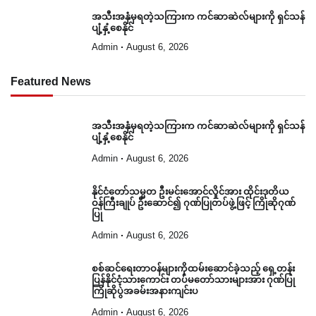
အသီးအနှံမှရတဲ့သကြားက ကင်ဆာဆဲလ်များကို ရှင်သန်
ပျံ့နှံ့စေနိုင်
Admin
August 6, 2026
Featured News
အသီးအနှံမှရတဲ့သကြားက ကင်ဆာဆဲလ်များကို ရှင်သန်
ပျံ့နှံ့စေနိုင်
Admin
August 6, 2026
နိုင်ငံတော်သမ္မတ ဦးမင်းအောင်လှိုင်အား ထိုင်းဒုတိယ
ဝန်ကြီးချုပ် ဦးဆောင်၍ ဂုဏ်ပြုတပ်ဖွဲ့ဖြင့် ကြိုဆိုဂုဏ်
ပြု
Admin
August 6, 2026
စစ်ဆင်ရေးတာဝန်များကိုထမ်းဆောင်ခဲ့သည့် ရှေ့တန်း
ပြန်နိုင်ငံ့သားကောင်း တပ်မတော်သားများအား ဂုဏ်ပြု
ကြိုဆိုပွဲအခမ်းအနားကျင်းပ
Admin
August 6, 2026