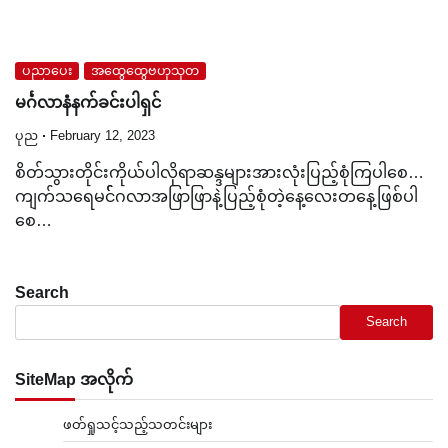
ပညာပေး
အထွေထွေဗဟုသုတ
မင်္ဂလာနံနက်ခင်းပါရှင်
ပုည
February 12, 2023
စိတ်သွားတိုင်းကိုယ်ပါလိုရာဆန္ဒများအားလုံးပြည့်စုံကြပါစေ…
ကျက်သရေမင််ဂလာအဖြာဖြာနဲ့ပြည့်စုံတဲ့နေ့လေးတနေ့ဖြစ်ပါ
စေ…
Search
Search
SiteMap အလိုက်
ဖတ်ရှုသင့်သည့်သတင်းများ