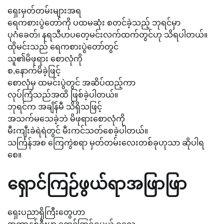
ရှေးမှတ်တမ်းများအရ
ရေကစားပွဲတော်ကို ပထမဆုံး စတင်ခဲ့သည့် ဘုရင်မှာ
ပုဂံခေတ်၊ နရသီဟပတေ့မင်းလက်ထက်တွင်ဟု သိရပါတယ်။
ထိုမင်းသည် ရေကစားပွဲတော်တွင်
သူ၏မိဖုရား စောလုံကို
စ,နောက်မိခဲ့ဖြင့်
စောလုံမှ ထမင်းပွဲတွင် အဆိပ်ထည့်ကာ
လုပ်ကြံသည်အထိ ဖြစ်ခဲ့ပါတယ်။
ဘုရင်က အချိန်မီ သိရှိသဖြင့်
အသက်မသေခဲ့ဘဲ မိဖုရားစောလုံကို
မီးကျီးခဲရဲရဲတွင် မီးကင်သတ်စေခဲ့ပါတယ်။
သင်္ကြန်အစ ကြေကွဲစရာ မှတ်တမ်းလေးတစ်ခုဟုသာ ဆိုပါရ
စေ။
ရှောင်ကြဉ်ဖွယ်ရာအဖြာဖြာ
ရှေးပညာရှိကြီးတွေဟာ