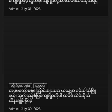
ကျေးရွာနှင့် တွီဘန်ကျေးရွာတို့အားထပ်မံသိမ်းပိုက်ရရှိ
Admin
July 31, 2026
တိုက်ပွဲသတင်း
သတင်း
တပ်မတော်စစ်ကြောင်းများဟာ ယနေ့မှာ ခမ်းပါတ်မြို
နယ်၊ ဘုက်ကန်စံပြကျေးရွာကိုပါ ထပ်မံ သိမ်းပိုက်
ထိန်းချုပ်နိုင်ခဲ့
Admin
July 30, 2026