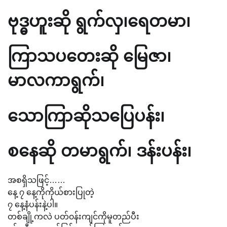
ဗုဒ္ဓဟူးဆို ရွက်လှ၊ရေတမာ၊
ကြာသပတေးဆို မြေဇာ၊
မာလကာရွက်၊
သောကြာဆိုသပြေပန်း၊
စနေဆို တမာရွက်၊ ဒန်းပန်း၊
အစရှိသဖြင့်……
နေ့ ၇ နေ့ကိုကိုယ်စားပြုတဲ့
၇ နေ့နံပန်းနဲ့ပါ။
တစ်ချို့ကလဲ ပတ်၀န်းကျင်ကိုမူတည်ပီး