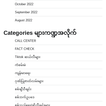
October 2022
September 2022
August 2022
Categories များကဏ္ဍအလိုက်
CALL CENTER
FACT CHECK
Tiktok ဆယ်လီများ
ကံစမ်းမဲ
ကျန်းမာရေး
ဂုဏ်ပြုဇာတ်လမ်းများ
စစ်ချီသီချင်း
စစ်ဘက်ဥပဒေ
စစ်သည်ရေး/ဆိုသီချင်းများ