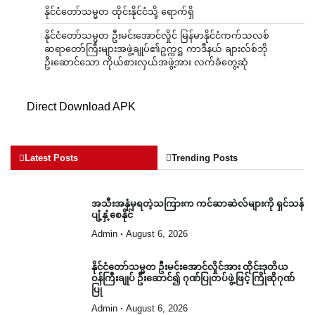
နိုင်ငံတော်သမ္မတ ထိုင်းနိုင်ငံသို့ ရောက်ရှိ
နိုင်ငံတော်သမ္မတ ဦးမင်းအောင်လှိုင် မြန်မာနိုင်ငံကက်သလစ်
ဆရာတော်ကြီးများအဖွဲ့ချုပ်၏ဥက္ကဋ္ဌ ကာဒီနယ် ချားလ်စ်ဘို
ဦးဆောင်သော ကိုယ်စားလှယ်အဖွဲ့အား လက်ခံတွေ့ဆုံ
Direct Download APK
Latest Posts
Trending Posts
အသီးအနှံမှရတဲ့သကြားက ကင်ဆာဆဲလ်များကို ရှင်သန်
ပျံ့နှံ့စေနိုင်
Admin
August 6, 2026
နိုင်ငံတော်သမ္မတ ဦးမင်းအောင်လှိုင်အား ထိုင်းဒုတိယ
ဝန်ကြီးချုပ် ဦးဆောင်၍ ဂုဏ်ပြုတပ်ဖွဲ့ဖြင့် ကြိုဆိုဂုဏ်
ပြု
Admin
August 6, 2026