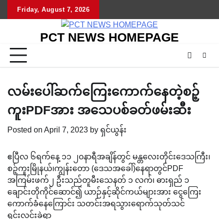
Skip
Friday, August 7, 2026
to
content
PCT NEWS HOMEPAGE
လမ်းပေါ်ဆက်ကြေးကောက်နေတဲ့စဉ့်
ကူးPDFအား အသေပစ်ခတ်ဖမ်းဆီး
Posted on
April 7, 2023
by
ရှင်ယွန်း
ဧပြီလ ၆ရက်နေ့ ၁၁ ၂၀နာရီအချိန်တွင် မန္တလေးတိုင်းဒေသကြီး၊
စဉ့်ကူးမြိုနယ်၊ကျွန်းတော (ဒေသအခေါ်)နေရာတွင်PDF
အကြမ်းဖက်၂ ဦးသည်တူမီးသေနတ် ၁ လက်၊ ဓားရှည် ၁
ချောင်းတိုကိုင်ဆောင်၍ ယာဉ်နှင့်ဆိုင်ကယ်များအား ငွေကြေး
ကောက်ခံနေကြောင်း သတင်းအရသွားရောက်သုတ်သင်
ရှင်းလင်းခဲ့ရာ