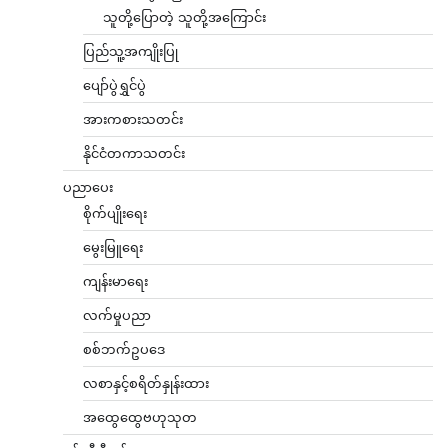
သူတို့ပြောတဲ့ သူတို့အကြောင်း
ပြည်သူ့အကျိုးပြု
ပျော်ပွဲရွှင်ပွဲ
အားကစားသတင်း
နိုင်ငံတကာသတင်း
ပညာပေး
စိုက်ပျိုးရေး
မွေးမြူရေး
ကျန်းမာရေး
လက်မှုပညာ
စစ်ဘက်ဥပဒေ
လစာနှင့်စရိတ်နှုန်းထား
အထွေထွေဗဟုသုတ