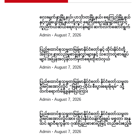
လေးမျက်နှာမြို့နယ်၊ ဟင်္သာတမြို့နယ်၊ ရေကြည်မြို့နယ်
နှင့်ကျုံပျော်မြို့နယ်တို့တွင် ရေကြီးရေလျှံမှုများကြောင့်
ကူညီကယ်ဆယ်ရေးလုပ်ငန်းများ ဆက်လက်ဆောင်ရွက်
Admin
August 7, 2026
ပြည်ထောင်စုသမ္မတမြန်မာနိုင်ငံတော်နှင့် ထိုင်းနိုင်ငံတို့
အကြား နားလည်မှုစာချွန်လွှာများနှင့် သဘောတူစာချုပ်
များ အပြန်အလှန်လက်မှတ်ရေးထိုးလဲလှယ်
Admin
August 7, 2026
ပြည်ထောင်စုသမ္မတမြန်မာနိုင်ငံတော် နိုင်ငံတော်သမ္မတ
ဦးမင်းအောင်လှိုင် “မြန်မာ-ထိုင်း စီးပွားရေးဖိုရမ်” သို့
တက်ရောက်မိန့်ခွန်းပြောကြား
Admin
August 7, 2026
ပြည်ထောင်စုသမ္မတမြန်မာနိုင်ငံတော် နိုင်ငံတော်သမ္မတ
ဦးမင်းအောင်လှိုင်အား ထိုင်းနိုင်ငံဝန်ကြီးချုပ် မစ္စတာ အနု
ထင် ချာဝီရကွန်က ဂုဏ်ပြုညစာစားပွဲဖြင့် တည်ခင်းဧည့်ခံ
Admin
August 7, 2026