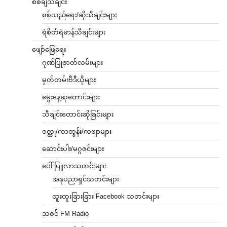
စစ်ချီသီချင်း
စစ်သည်ရေး/ဆိုသီချင်းများ
ရဲစိတ်ရဲမာန်သီချင်းများ
ဖျော်ဖြေရေး
ဂုဏ်ပြုဇာတ်လမ်းများ
မှတ်တမ်းဗီဒီယိုများ
မွေးနေ့ဆုတောင်းများ
သီချင်းတောင်းဆိုခြင်းများ
ဝတ္ထု/ကာတွန်း/ကဗျာများ
ဆောင်းပါး/မဂ္ဂဇင်းများ
ပေါ်ပြူလာသတင်းများ
အနုပညာရှင်သတင်းများ
ထူးထူးခြားခြား Facebook သတင်းများ
သဇင် FM Radio