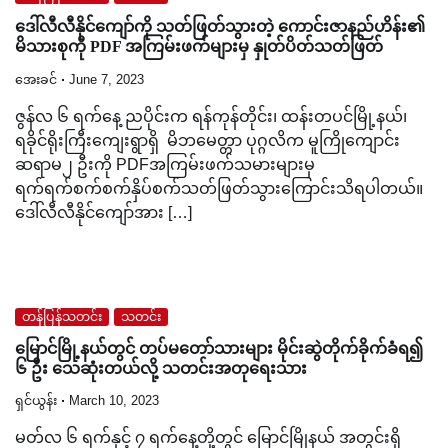
ဒေါ်လီလီနိုင်ကျော်ကို သတ်ဖြတ်သွားတဲ့ ကောင်းဇာနည်ဟိန်း၏
မိသားစုကို PDF အကြမ်းဖက်များမှ နှုတ်ပိတ်သတ်ဖြတ်
အေးခင်
June 7, 2023
ဇွန်လ ၆ ရက်နေ့ ညပိုင်းက ရန်ကုန်တိုင်း၊ ထန်းတပင်မြို့နယ်၊
ရခိုင်ရိုးကြီးကျေးရွာရှိ မိဘမေတ္တာ ပုဂ္ဂလိက မူကြိုကျောင်း
ဆရာမ၂ ဦးကို PDFအကြမ်းဖက်သမားများမှ
ရက်ရက်စက်စက်နှိပ်စက်သတ်ဖြတ်သွားကြောင်းသိရပါတယ်။
ဒေါ်လီလီနိုင်ကျော်အား […]
တန်ပြန်သတင်း
သတင်း
မြောင်မြို့နယ်တွင် တပ်မတော်သားများ မိုင်းဆွဲတိုက်ခိုက်ခံရ၍
၆ ဦး သေဆုံးတယ်လို့ သတင်းအတုရေးသား
ရှင်ယွန်း
March 10, 2023
မတ်လ ၆ ရက်နှင့် ၇ ရက်နေ့တို့တွင် မြောင်မြိုနယ် အတွင်းရှိ