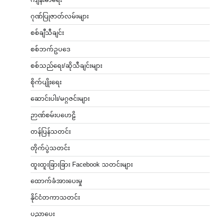
ဂုဏ်ပြုဇာတ်လမ်းများ
စစ်ချီသီချင်း
စစ်ဘက်ဥပဒေ
စစ်သည်ရေး/ဆိုသီချင်းများ
စိုက်ပျိုးရေး
ဆောင်းပါး/မဂ္ဂဇင်းများ
ဉာဏ်စမ်းပဟေဠိ
တန်ပြန်သတင်း
တိုက်ပွဲသတင်း
ထူးထူးခြားခြား Facebook သတင်းများ
ထောက်ခံအားပေးမှု
နိုင်ငံတကာသတင်း
ပညာပေး