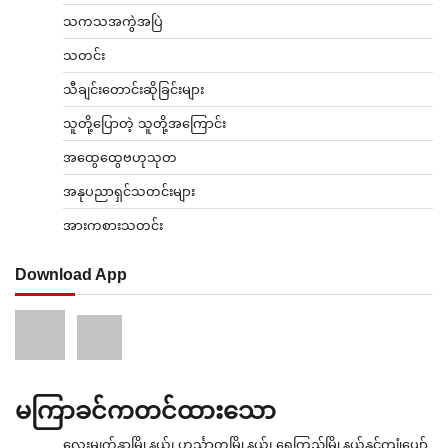
သကသအကွဲအပြဲ
သတင်း
သီချင်းတောင်းဆိုခြင်းများ
သူတို့ပြောတဲ့ သူတို့အကြောင်း
အထွေထွေဗဟုသုတ
အနုပညာရှင်သတင်းများ
အားကစားသတင်း
Download App
မကြာခင်ကတင်ထားသော
လေးမျက်နှာမြို့နယ်၊ ဟင်္သာတမြို့နယ်၊ ရေကြည်မြို့နယ်နှင့်ကျုံပျော်