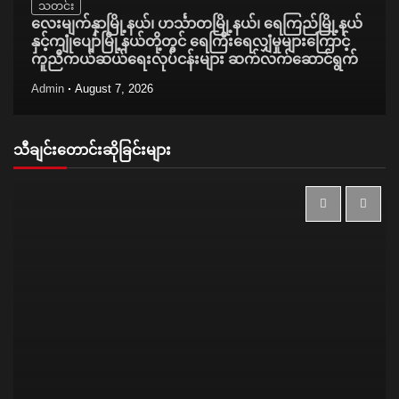
သတင်း
လေးမျက်နှာမြို့နယ်၊ ဟင်္သာတမြို့နယ်၊ ရေကြည်မြို့နယ်
နှင့်ကျုံပျော်မြို့နယ်တို့တွင် ရေကြီးရေလျှံမှုများကြောင့်
ကူညီကယ်ဆယ်ရေးလုပ်ငန်းများ ဆက်လက်ဆောင်ရွက်
Admin
August 7, 2026
သီချင်းတောင်းဆိုခြင်းများ