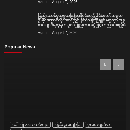
Admin
August 7, 2026
ပြည်ထောင်စုသမ္မတမြန်မာနိုင်ငံတော် နိုင်ငံတော်သမ္မတ
ဦးမင်းအောင်လှိုင်အား ထိုင်းနိုင်ငံဝန်ကြီးချုပ် မစ္စတာ အနု
ထင် ချာဝီရကွန်က ဂုဏ်ပြုညစာစားပွဲဖြင့် တည်ခင်းဧည့်ခံ
Admin
August 7, 2026
Popular News
ပေါ်ပြူလာသတင်းများ
ပြည်သူ့အကျိုးပြု
မူလစာမျက်နှာ