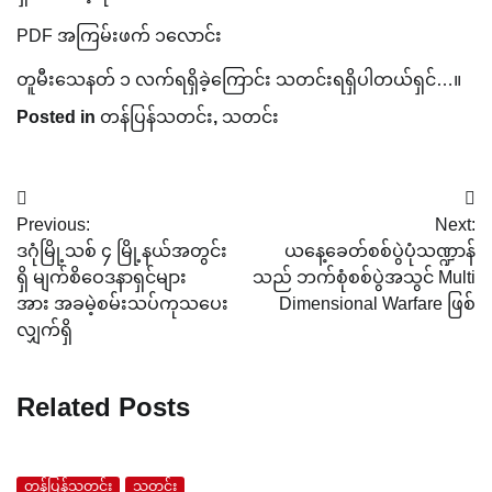
PDF အကြမ်းဖက် ၁လောင်း
တူမီးသေနတ် ၁ လက်ရရှိခဲ့ကြောင်း သတင်းရရှိပါတယ်ရှင်…။
Posted in
တန်ပြန်သတင်း
,
သတင်း
Post
Previous:
Next:
navigation
ဒဂုံမြို့သစ် ၄ မြို့နယ်အတွင်း
ယနေ့ခေတ်စစ်ပွဲပုံသဏ္ဍာန်
ရှိ မျက်စိဝေဒနာရှင်များ
သည် ဘက်စုံစစ်ပွဲအသွင် Multi
အား အခမဲ့စမ်းသပ်ကုသပေး
Dimensional Warfare ဖြစ်
လျှက်ရှိ
Related Posts
တန်ပြန်သတင်း
သတင်း