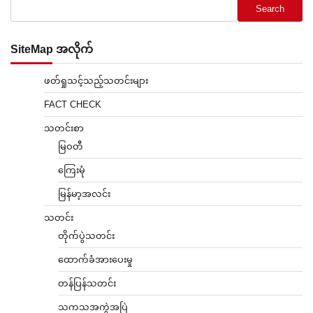
Search
SiteMap အလိုက်
ဖတ်ရှုသင့်သည့်သတင်းများ
FACT CHECK
သတင်းစာ
မြဝတီ
ကြေးမုံ
မြန်မာ့အလင်း
သတင်း
တိုက်ပွဲသတင်း
ထောက်ခံအားပေးမှု
တန်ပြန်သတင်း
သကသအကွဲအပြဲ