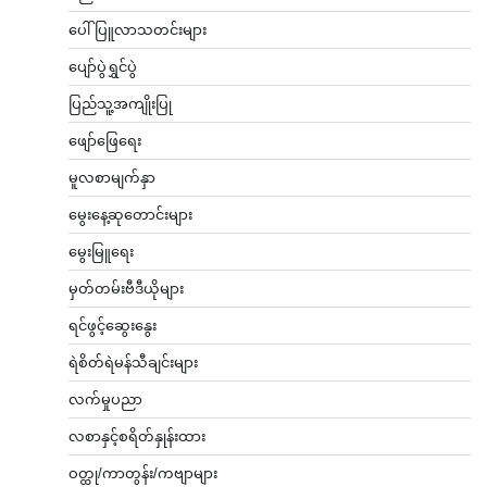
ပေါ်ပြူလာသတင်းများ
ပျော်ပွဲရွှင်ပွဲ
ပြည်သူ့အကျိုးပြု
ဖျော်ဖြေရေး
မူလစာမျက်နှာ
မွေးနေ့ဆုတောင်းများ
မွေးမြူရေး
မှတ်တမ်းဗီဒီယိုများ
ရင်ဖွင့်ဆွေးနွေး
ရဲစိတ်ရဲမန်သီချင်းများ
လက်မှုပညာ
လစာနှင့်စရိတ်နှုန်းထား
ဝတ္ထု/ကာတွန်း/ကဗျာများ