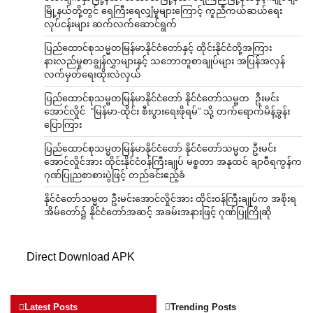
မြို့နယ်တို့တွင် ရေကြီးရေလျှံမှုများကြောင့် ကူညီကယ်ဆယ်ရေး
လုပ်ငန်းများ ဆက်လက်ဆောင်ရွက်
ပြည်ထောင်စုသမ္မတမြန်မာနိုင်ငံတော်နှင့် ထိုင်းနိုင်ငံတို့အကြား
နားလည်မှုစာချွန်လွှာများနှင့် သဘောတူစာချုပ်များ အပြန်အလှန်
လက်မှတ်ရေးထိုးလဲလှယ်
ပြည်ထောင်စုသမ္မတမြန်မာနိုင်ငံတော် နိုင်ငံတော်သမ္မတ ဦးမင်း
အောင်လှိုင် “မြန်မာ-ထိုင်း စီးပွားရေးဖိုရမ်” သို့ တက်ရောက်မိန့်ခွန်း
ပြောကြား
ပြည်ထောင်စုသမ္မတမြန်မာနိုင်ငံတော် နိုင်ငံတော်သမ္မတ ဦးမင်း
အောင်လှိုင်အား ထိုင်းနိုင်ငံဝန်ကြီးချုပ် မစ္စတာ အနုထင် ချာဝီရကွန်က
ဂုဏ်ပြုညစာစားပွဲဖြင့် တည်ခင်းဧည့်ခံ
နိုင်ငံတော်သမ္မတ ဦးမင်းအောင်လှိုင်အား ထိုင်းဝန်ကြီးချုပ်က အစိုးရ
အိမ်တော်၌ နိုင်ငံတော်အဆင့် အခမ်းအနားဖြင့် ဂုဏ်ပြုကြိုဆို
Direct Download APK
Latest Posts
Trending Posts