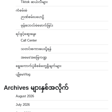
Tiktok ဆယ်လီများ
ကံစမ်းမဲ
ဉာဏ်စမ်းပဟေဠိ
ဖုန်းဘေလ်မဲဖောက်ခြင်း
ရင်ဖွင့်ဆွေးနွေး
Call Center
သတင်းစကားပေးပို့ရန်
အမေး/အဖြေကဏ္ဍ
ရွေးကောက်ပွဲစိစစ်တွေ့ရှိချက်များ
ပျိုမေVlog
Archives များနှစ်အလိုက်
August 2026
July 2026