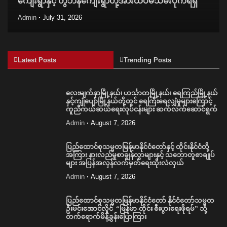
ကျေးရွာနှင့် တွီဘန်ကျေးရွာတို့အားထပ်မံသိမ်းပိုက်ရရှိ
Admin
July 31, 2026
Latest Posts
Trending Posts
လေးမျက်နှာမြို့နယ်၊ ဟင်္သာတမြို့နယ်၊ ရေကြည်မြို့နယ်
နှင့်ကျုံပျော်မြို့နယ်တို့တွင် ရေကြီးရေလျှံမှုများကြောင့်
ကူညီကယ်ဆယ်ရေးလုပ်ငန်းများ ဆက်လက်ဆောင်ရွက်
Admin
August 7, 2026
ပြည်ထောင်စုသမ္မတမြန်မာနိုင်ငံတော်နှင့် ထိုင်းနိုင်ငံတို့
အကြား နားလည်မှုစာချွန်လွှာများနှင့် သဘောတူစာချုပ်
များ အပြန်အလှန်လက်မှတ်ရေးထိုးလဲလှယ်
Admin
August 7, 2026
ပြည်ထောင်စုသမ္မတမြန်မာနိုင်ငံတော် နိုင်ငံတော်သမ္မတ
ဦးမင်းအောင်လှိုင် “မြန်မာ-ထိုင်း စီးပွားရေးဖိုရမ်” သို့
တက်ရောက်မိန့်ခွန်းပြောကြား