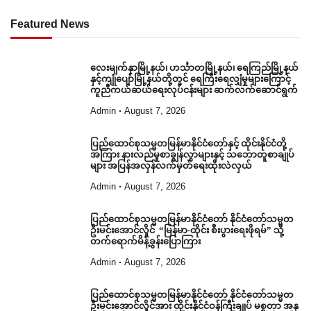
Featured News
လေးမျက်နှာမြို့နယ်၊ ဟင်္သာတမြို့နယ်၊ ရေကြည်မြို့နယ်
နှင့်ကျုံပျော်မြို့နယ်တို့တွင် ရေကြီးရေလျှံမှုများကြောင့်
ကူညီကယ်ဆယ်ရေးလုပ်ငန်းများ ဆက်လက်ဆောင်ရွက်
Admin
August 7, 2026
ပြည်ထောင်စုသမ္မတမြန်မာနိုင်ငံတော်နှင့် ထိုင်းနိုင်ငံတို့
အကြား နားလည်မှုစာချွန်လွှာများနှင့် သဘောတူစာချုပ်
များ အပြန်အလှန်လက်မှတ်ရေးထိုးလဲလှယ်
Admin
August 7, 2026
ပြည်ထောင်စုသမ္မတမြန်မာနိုင်ငံတော် နိုင်ငံတော်သမ္မတ
ဦးမင်းအောင်လှိုင် “မြန်မာ-ထိုင်း စီးပွားရေးဖိုရမ်” သို့
တက်ရောက်မိန့်ခွန်းပြောကြား
Admin
August 7, 2026
ပြည်ထောင်စုသမ္မတမြန်မာနိုင်ငံတော် နိုင်ငံတော်သမ္မတ
ဦးမင်းအောင်လှိုင်အား ထိုင်းနိုင်ငံဝန်ကြီးချုပ် မစ္စတာ အနု