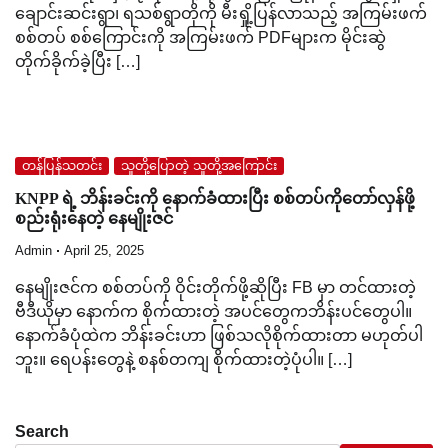
ချောင်းဆင်းရွာ၊ ရသစ်ရွာတိုကို မီးရှို့ပြန်လာသည့် အကြမ်းဖက်
စစ်တပ် စစ်ကြောင်းကို အကြမ်းဖက် PDFများက မိုင်းဆွဲ
တိုက်ခိုက်ခဲ့ပြီး […]
တန်ပြန်သတင်း
သူတို့ပြောတဲ့ သူတို့အကြောင်း
KNPP ရဲ့ ဘိန်းခင်းကို နောက်ခံထားပြီး စစ်တပ်ကိုတော်လှန်ဖို့
စည်းရုံးနေတဲ့ နေမျိုးဇင်
Admin
April 25, 2025
နေမျိုးဇင်က စစ်တပ်ကို ဝိုင်းတိုက်ဖို့ဆိုပြီး FB မှာ တင်ထားတဲ့
ဗီဒီယိုမှာ နောက်က စိုက်ထားတဲ့ အပင်တွေကဘိန်းပင်တွေပါ။
နောက်ခံပုံထဲက ဘိန်းခင်းဟာ ဖြစ်သလိုစိုက်ထားတာ မဟုတ်ပါ
ဘူး။ ရေပန်းတွေနဲ့ စနစ်တကျ စိုက်ထားတဲ့ပုံပါ။ […]
Search