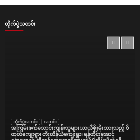
တိုက်ပွဲသတင်း
တိုက်ပွဲသတင်း
သတင်း
အကြမ်းဖက်သောင်းကျန်းသူများယာယီစိုးမိုးထားသည့် ဝိ
တုတ်ကျေးရွာ၊ တီးတိန်ယံကျေးရွာ၊ ရန်တိုင်းအောင်