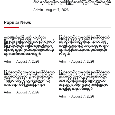
ထင် ချာဝီရကွန်က ဂုဏ်ပြုညစာစားပွဲဖြင့် တည်ခင်းဧည့်ခံ
Admin
August 7, 2026
Popular News
လေးမျက်နှာမြို့နယ်၊ ဟင်္သာတ
ပြည်ထောင်စုသမ္မတမြန်မာနိုင်ငံတော်
မြို့နယ်၊ ရေကြည်မြို့နယ်နှင့်ကျုံပျော်
နှင့် ထိုင်းနိုင်ငံတို့အကြား နားလည်မှု
မြို့နယ်တို့တွင် ရေကြီးရေလျှံမှုများ
စာချွန်လွှာများနှင့် သဘောတူစာချုပ်
ကြောင့် ကူညီကယ်ဆယ်ရေးလုပ်ငန်း
များ အပြန်အလှန်လက်မှတ်ရေးထိုး
များ ဆက်လက်ဆောင်ရွက်
လဲလှယ်
Admin
August 7, 2026
Admin
August 7, 2026
ပြည်ထောင်စုသမ္မတမြန်မာနိုင်ငံတော်
ပြည်ထောင်စုသမ္မတမြန်မာနိုင်ငံတော်
နိုင်ငံတော်သမ္မတ ဦးမင်းအောင်လှိုင်
နိုင်ငံတော်သမ္မတ ဦးမင်းအောင်လှိုင်
“မြန်မာ-ထိုင်း စီးပွားရေးဖိုရမ်” သို့
အား ထိုင်းနိုင်ငံဝန်ကြီးချုပ် မစ္စတာ
တက်ရောက်မိန့်ခွန်းပြောကြား
အနုထင် ချာဝီရကွန်က ဂုဏ်ပြုညစာ
စားပွဲဖြင့် တည်ခင်းဧည့်ခံ
Admin
August 7, 2026
Admin
August 7, 2026