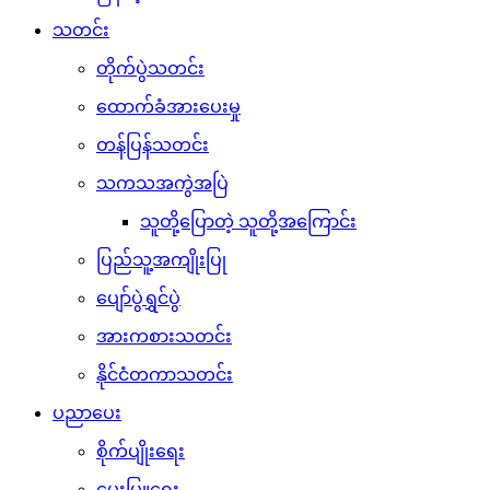
သတင်း
တိုက်ပွဲသတင်း
ထောက်ခံအားပေးမှု
တန်ပြန်သတင်း
သကသအကွဲအပြဲ
သူတို့ပြောတဲ့ သူတို့အကြောင်း
ပြည်သူ့အကျိုးပြု
ပျော်ပွဲရွှင်ပွဲ
အားကစားသတင်း
နိုင်ငံတကာသတင်း
ပညာပေး
စိုက်ပျိုးရေး
မွေးမြူရေး