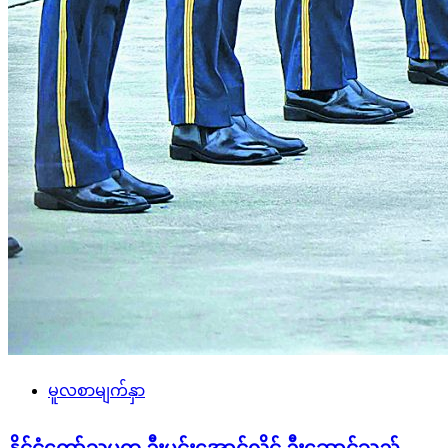
မူလစာမျက်နှာ
နိုင်ငံတော်သမ္မတ ဦးမင်းအောင်လှိုင် ဦးဆောင်သည့်