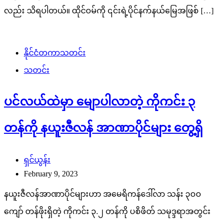
လည်း သိရပါတယ်။ ထိုင်ဝမ်ကို ၎င်းရဲ့ပိုင်နက်နယ်မြေအဖြစ် […]
နိုင်ငံတကာသတင်း
သတင်း
ပင်လယ်ထဲမှာ မျောပါလာတဲ့ ကိုကင်း ၃
တန်ကို နယူးဇီလန် အာဏာပိုင်များ တွေ့ရှိ
ရှင်ယွန်း
February 9, 2023
နယူးဇီလန်အာဏာပိုင်များဟာ အမေရိကန်ဒေါ်လာ သန်း ၃ဝဝ
ကျော် တန်ဖိုးရှိတဲ့ ကိုကင်း ၃.၂ တန်ကို ပစိဖိတ် သမုဒ္ဒရာအတွင်း