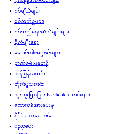
ဂုဏ်ပြုဇာတ်လမ်းများ
စစ်ချီသီချင်း
စစ်ဘက်ဥပဒေ
စစ်သည်ရေး/ဆိုသီချင်းများ
စိုက်ပျိုးရေး
ဆောင်းပါး/မဂ္ဂဇင်းများ
ဉာဏ်စမ်းပဟေဠိ
တန်ပြန်သတင်း
တိုက်ပွဲသတင်း
ထူးထူးခြားခြား Facebook သတင်းများ
ထောက်ခံအားပေးမှု
နိုင်ငံတကာသတင်း
ပညာပေး