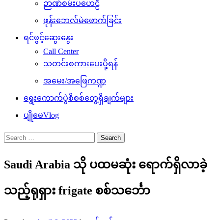
ဉာဏ်စမ်းပဟေဠိ
ဖုန်းဘေလ်မဲဖောက်ခြင်း
ရင်ဖွင့်ဆွေးနွေး
Call Center
သတင်းစကားပေးပို့ရန်
အမေး/အဖြေကဏ္ဍ
ရွေးကောက်ပွဲစိစစ်တွေ့ရှိချက်များ
ပျိုမေVlog
Search
for:
Saudi Arabia သို ပထမဆုံး ရောက်ရှိလာခဲ့
သည့်ရုရှား frigate စစ်သင်္ဘော