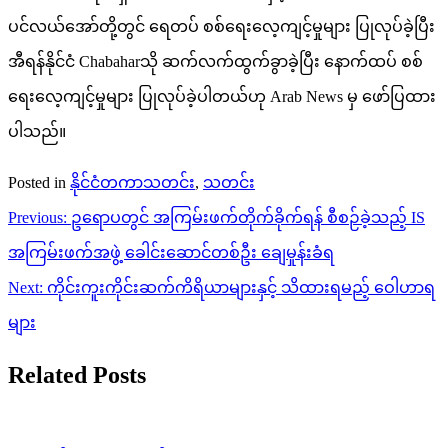
ပင်လယ်အော်တို့တွင် ရေတပ် စစ်ရေးလေ့ကျင့်မှုများ ပြုလုပ်ခဲ့ပြီး
အီရန်နိုင်ငံ Chabaharသို ဆက်လက်ထွက်ခွာခဲ့ပြီး နောက်ထပ် စစ်
ရေးလေ့ကျင့်မှုများ ပြုလုပ်ခဲ့ပါတယ်ဟု Arab News မှ ဖော်ပြထား
ပါသည်။
Posted in
နိုင်ငံတကာသတင်း
,
သတင်း
Post
Previous:
ဥရောပတွင် အကြမ်းဖက်တိုက်ခိုက်ရန် စီစဉ်ခဲ့သည့် IS
navigation
အကြမ်းဖက်အဖွဲ့ ခေါင်းဆောင်တစ်ဦး ချေမှုန်းခံရ
Next:
ကိုင်းကူးကိုင်းဆက်ကိရိယာများနှင့် သိထားရမည့် ဝေါဟာရ
များ
Related Posts