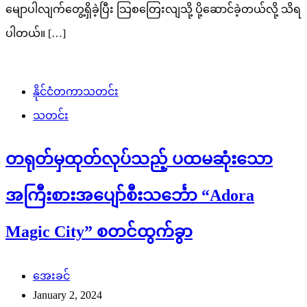
မျောပါလျက်တွေ့ရှိခဲ့ပြီး သြစတြေးလျသို့ ပို့ဆောင်ခဲ့တယ်လို့ သိရ
ပါတယ်။ […]
နိုင်ငံတကာသတင်း
သတင်း
တရုတ်မှထုတ်လုပ်သည့် ပထမဆုံးသော
အကြီးစားအပျော်စီးသင်္ဘော “Adora
Magic City” စတင်ထွက်ခွာ
အေးခင်
January 2, 2024