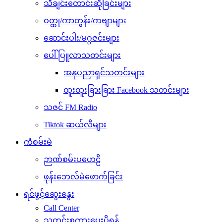
သီချင်းတောင်းဆိုခြင်းများ
ဝတ္ထု/ကာတွန်း/ကဗျာများ
ဆောင်းပါး/မဂ္ဂဇင်းများ
ပေါ်ပြူလာသတင်းများ
အနုပညာရှင်သတင်းများ
ထူးထူးခြားခြား Facebook သတင်းများ
သဇင် FM Radio
Tiktok ဆယ်လီများ
ကံစမ်းမဲ
ဉာဏ်စမ်းပဟေဠိ
ဖုန်းဘေလ်မဲဖောက်ခြင်း
ရင်ဖွင့်ဆွေးနွေး
Call Center
သတင်းစကားပေးပို့ရန်