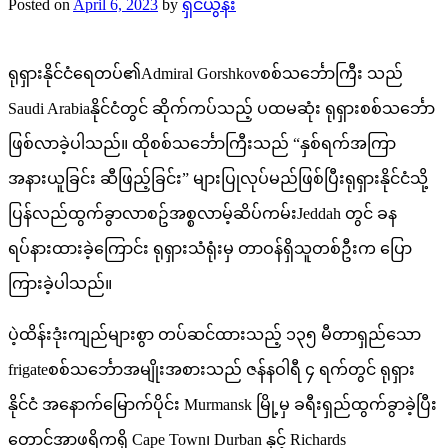
Posted on
April 6, 2023
by
ရှင်ယွန်း
ရုရှားနိုင်ငံရေတပ်၏Admiral Gorshkovစစ်သင်္ဘောကြီး သည်
Saudi Arabiaနိုင်ငံတွင် ဆိုက်ကပ်သည့် ပထမဆုံး ရုရှားစစ်သင်္ဘော
ဖြစ်လာခဲ့ပါသည်။ ထိုစစ်သင်္ဘောကြီးသည် “နှစ်ရက်အကြာ
အနားယူခြင်း ဆီဖြည့်ခြင်း” များပြုလုပ်မည်ဖြစ်ပြီးရုရှားနိုင်ငံသို့
ပြန်လည်ထွက်ခွာလာစဥ်အစ္စလာမ့်ဆိပ်ကမ်းJeddah တွင် ခန
ရပ်နားထားခဲ့ကြောင်း ရုရှားသံရုံးမှ တာဝန်ရှိသူတစ်ဦးက ပြော
ကြားခဲ့ပါသည်။
ပဲ့ထိန်းဒုံးကျည်များစွာ တပ်ဆင်ထားသည့် ၁၃၅ မီတာရှည်သော
frigateစစ်သင်္ဘောအမျိုးအစားသည် ဇန်နဝါရီ ၄ ရက်တွင် ရုရှား
နိုင်ငံ အနောက်မြောက်ပိုင်း Murmansk မြို့မှ ခရီးရှည်ထွက်ခွာခဲ့ပြီး
တောင်အာဖရိကရှိ Cape Town၊ Durban နှင့် Richards