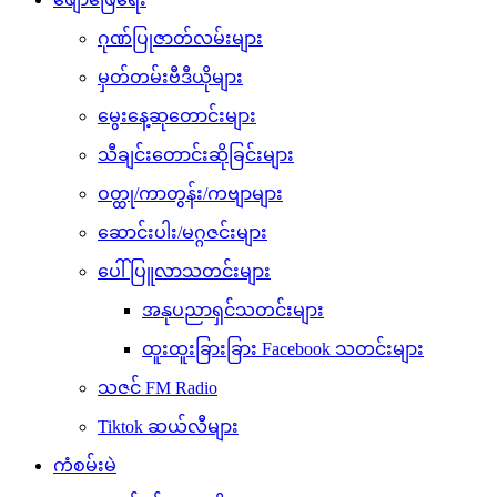
ဂုဏ်ပြုဇာတ်လမ်းများ
မှတ်တမ်းဗီဒီယိုများ
မွေးနေ့ဆုတောင်းများ
သီချင်းတောင်းဆိုခြင်းများ
ဝတ္ထု/ကာတွန်း/ကဗျာများ
ဆောင်းပါး/မဂ္ဂဇင်းများ
ပေါ်ပြူလာသတင်းများ
အနုပညာရှင်သတင်းများ
ထူးထူးခြားခြား Facebook သတင်းများ
သဇင် FM Radio
Tiktok ဆယ်လီများ
ကံစမ်းမဲ