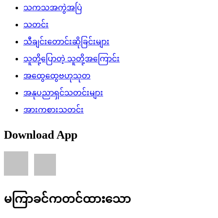
သကသအကွဲအပြဲ
သတင်း
သီချင်းတောင်းဆိုခြင်းများ
သူတို့ပြောတဲ့ သူတို့အကြောင်း
အထွေထွေဗဟုသုတ
အနုပညာရှင်သတင်းများ
အားကစားသတင်း
Download App
မကြာခင်ကတင်ထားသော