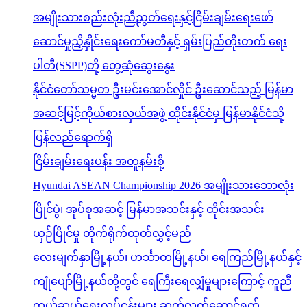
အမျိုးသားစည်းလုံးညီညွတ်ရေးနှင့်ငြိမ်းချမ်းရေးဖော်
ဆောင်မှုညှိနှိုင်းရေးကော်မတီနှင့် ရှမ်းပြည်တိုးတက် ရေး
ပါတီ(SSPP)တို့ တွေ့ဆုံဆွေးနွေး
နိုင်ငံတော်သမ္မတ ဦးမင်းအောင်လှိုင် ဦးဆောင်သည့် မြန်မာ
အဆင့်မြင့်ကိုယ်စားလှယ်အဖွဲ့ ထိုင်းနိုင်ငံမှ မြန်မာနိုင်ငံသို့
ပြန်လည်ရောက်ရှိ
ငြိမ်းချမ်းရေးပန်း အတူနမ်းစို့
Hyundai ASEAN Championship 2026 အမျိုးသားဘောလုံး
ပြိုင်ပွဲ၊ အုပ်စုအဆင့် မြန်မာအသင်းနှင့် ထိုင်းအသင်း
ယှဉ်ပြိုင်မှု တိုက်ရိုက်ထုတ်လွှင့်မည်
လေးမျက်နှာမြို့နယ်၊ ဟင်္သာတမြို့နယ်၊ ရေကြည်မြို့နယ်နှင့်
ကျုံပျော်မြို့နယ်တို့တွင် ရေကြီးရေလျှံမှုများကြောင့် ကူညီ
ကယ်ဆယ်ရေးလုပ်ငန်းများ ဆက်လက်ဆောင်ရွက်