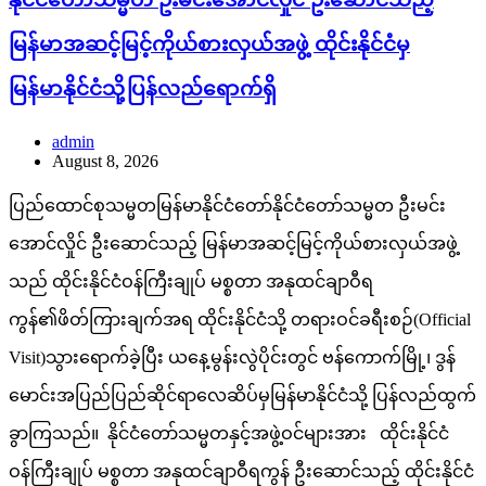
မြန်မာအဆင့်မြင့်ကိုယ်စားလှယ်အဖွဲ့ ထိုင်းနိုင်ငံမှ
မြန်မာနိုင်ငံသို့ပြန်လည်ရောက်ရှိ
admin
August 8, 2026
ပြည်ထောင်စုသမ္မတမြန်မာနိုင်ငံတော်နိုင်ငံတော်သမ္မတ ဦးမင်း
အောင်လှိုင် ဦးဆောင်သည့် မြန်မာအဆင့်မြင့်ကိုယ်စားလှယ်အဖွဲ့
သည် ထိုင်းနိုင်ငံဝန်ကြီးချုပ် မစ္စတာ အနုထင်ချာဝီရ
ကွန်၏ဖိတ်ကြားချက်အရ ထိုင်းနိုင်ငံသို့ တရားဝင်ခရီးစဉ်(Official
Visit)သွားရောက်ခဲ့ပြီး ယနေ့မွန်းလွဲပိုင်းတွင် ဗန်ကောက်မြို့၊ ဒွန်
မောင်းအပြည်ပြည်ဆိုင်ရာလေဆိပ်မှမြန်မာနိုင်ငံသို့ ပြန်လည်ထွက်
ခွာကြသည်။ နိုင်ငံတော်သမ္မတနှင့်အဖွဲ့ဝင်များအား ထိုင်းနိုင်ငံ
ဝန်ကြီးချုပ် မစ္စတာ အနုထင်ချာဝီရကွန် ဦးဆောင်သည့် ထိုင်းနိုင်ငံ