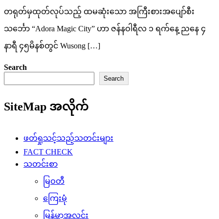
တရုတ်မှထုတ်လုပ်သည့် ထမဆုံးသော အကြီးစားအပျော်စီး
သင်္ဘော “Adora Magic City” ဟာ ဇန်နဝါရီလ ၁ ရက်နေ့ ညနေ ၄
နာရီ ၄၅မိနစ်တွင် Wusong […]
Search
Search
SiteMap အလိုက်
ဖတ်ရှုသင့်သည့်သတင်းများ
FACT CHECK
သတင်းစာ
မြဝတီ
ကြေးမုံ
မြန်မာ့အလင်း