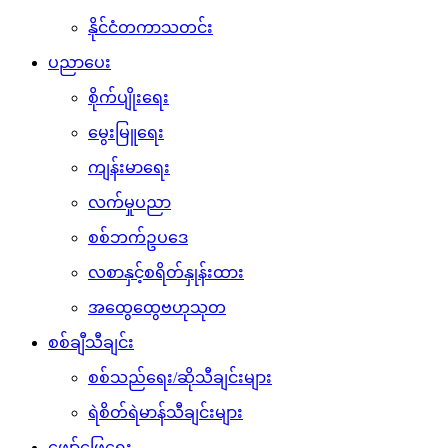
နိုင်ငံတကာသတင်း
ပညာပေး
စိုက်ပျိုးရေး
မွေးမြူရေး
ကျန်းမာရေး
လက်မှုပညာ
စစ်ဘက်ဥပဒေ
လစာနှင့်စရိတ်နှုန်းထား
အထွေထွေဗဟုသုတ
စစ်ချီသီချင်း
စစ်သည်ရေး/ဆိုသီချင်းများ
ရဲစိတ်ရဲမာန်သီချင်းများ
ဖျော်ဖြေရေး