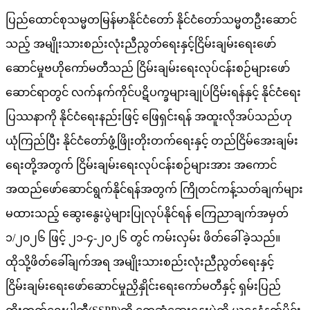
ပြည်ထောင်စုသမ္မတမြန်မာနိုင်ငံတော် နိုင်ငံတော်သမ္မတဦးဆောင်
သည့် အမျိုးသားစည်းလုံးညီညွတ်ရေးနှင့်ငြိမ်းချမ်းရေးဖော်
ဆောင်မှုဗဟိုကော်မတီသည် ငြိမ်းချမ်းရေးလုပ်ငန်းစဉ်များဖော်
ဆောင်ရာတွင် လက်နက်ကိုင်ပဋိပက္ခများချုပ်ငြိမ်းရန်နှင့် နိုင်ငံရေး
ပြဿနာကို နိုင်ငံရေးနည်းဖြင့် ဖြေရှင်းရန် အထူးလိုအပ်သည်ဟု
ယုံကြည်ပြီး နိုင်ငံတော်ဖွံ့ဖြိုးတိုးတက်ရေးနှင့် တည်ငြိမ်အေးချမ်း
ရေးတို့အတွက် ငြိမ်းချမ်းရေးလုပ်ငန်းစဉ်များအား အကောင်
အထည်ဖော်ဆောင်ရွက်နိုင်ရန်အတွက် ကြိုတင်ကန့်သတ်ချက်များ
မထားသည့် ဆွေးနွေးပွဲများပြုလုပ်နိုင်ရန် ကြေညာချက်အမှတ်
၁/၂၀၂၆ ဖြင့် ၂၁-၄-၂၀၂၆ တွင် ကမ်းလှမ်း ဖိတ်ခေါ်ခဲ့သည်။
ထိုသို့ဖိတ်ခေါ်ချက်အရ အမျိုးသားစည်းလုံးညီညွတ်ရေးနှင့်
ငြိမ်းချမ်းရေးဖော်ဆောင်မှုညှိနှိုင်းရေးကော်မတီနှင့် ရှမ်းပြည်