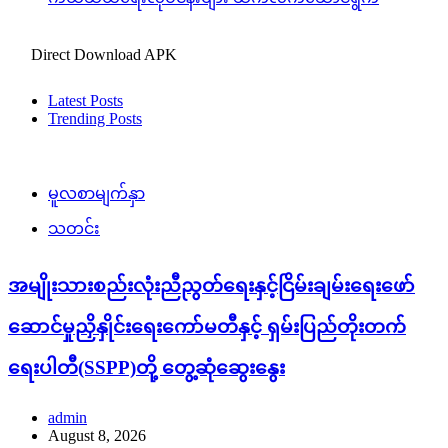
Direct Download APK
Latest Posts
Trending Posts
မူလစာမျက်နှာ
သတင်း
အမျိုးသားစည်းလုံးညီညွတ်ရေးနှင့်ငြိမ်းချမ်းရေးဖော်
ဆောင်မှုညှိနှိုင်းရေးကော်မတီနှင့် ရှမ်းပြည်တိုးတက်
ရေးပါတီ(SSPP)တို့ တွေ့ဆုံဆွေးနွေး
admin
August 8, 2026