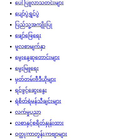
ပေါ်ပြူလာသတင်းများ
ပျော်ပွဲရွှင်ပွဲ
ပြည်သူ့အကျိုးပြု
ဖျော်ဖြေရေး
မူလစာမျက်နှာ
မွေးနေ့ဆုတောင်းများ
မွေးမြူရေး
မှတ်တမ်းဗီဒီယိုများ
ရင်ဖွင့်ဆွေးနွေး
ရဲစိတ်ရဲမန်သီချင်းများ
လက်မှုပညာ
လစာနှင့်စရိတ်နှုန်းထား
ဝတ္ထု/ကာတွန်း/ကဗျာများ