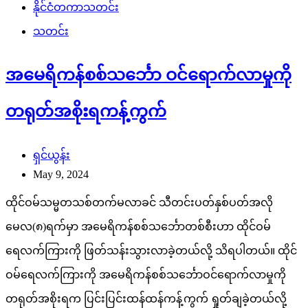
နိုင်ငံတကာသတင်း
သတင်း
အမေရိကန်စစ်သင်္ဘော ဝင်ရောက်လာမှုကို
တရုတ်အစိုးရကန့်ကွက်
ရှင်ယွန်း
May 9, 2024
ထိုင်ဝမ်သမ္မတသစ်တက်မလာခင် သီတင်းပတ်နှစ်ပတ်အလို
မေလ(၈)ရက်မှာ အမေရိကန်စစ်သင်္ဘောတစ်စီးဟာ ထိုင်ဝမ်
ရေလက်ကြားကို ဖြတ်သန်းသွားလာခဲ့တယ်လို့ သိရပါတယ်။ ထိုင်
ဝမ်ရေလက်ကြားကို အမေရိကန်စစ်သင်္ဘောဝင်ရောက်လာမှုကို
တရုတ်အစိုးရက ပြင်းပြင်းထန်ထန်ကန့်ကွက် ရှုတ်ချခဲ့တယ်လို့