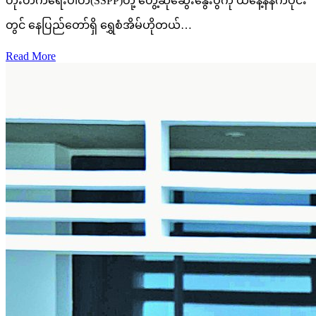
တိုးတက်ရေးပါတီ(SSPP)တို့ တွေ့ဆုံဆွေးနွေးပွဲကို ယနေ့နံနက်ပိုင်း
တွင် နေပြည်တော်ရှိ ရွှေစံအိမ်ဟိုတယ်…
Read More