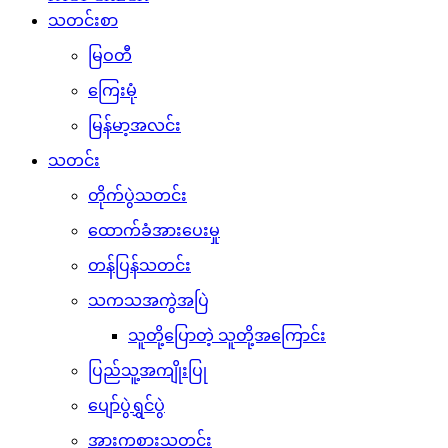
သတင်းစာ
မြဝတီ
ကြေးမုံ
မြန်မာ့အလင်း
သတင်း
တိုက်ပွဲသတင်း
ထောက်ခံအားပေးမှု
တန်ပြန်သတင်း
သကသအကွဲအပြဲ
သူတို့ပြောတဲ့ သူတို့အကြောင်း
ပြည်သူ့အကျိုးပြု
ပျော်ပွဲရွှင်ပွဲ
အားကစားသတင်း