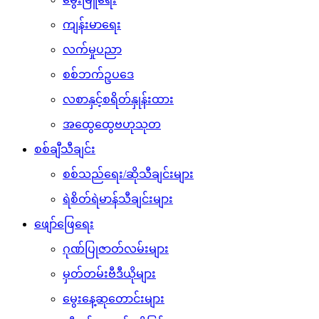
ကျန်းမာရေး
လက်မှုပညာ
စစ်ဘက်ဥပဒေ
လစာနှင့်စရိတ်နှုန်းထား
အထွေထွေဗဟုသုတ
စစ်ချီသီချင်း
စစ်သည်ရေး/ဆိုသီချင်းများ
ရဲစိတ်ရဲမာန်သီချင်းများ
ဖျော်ဖြေရေး
ဂုဏ်ပြုဇာတ်လမ်းများ
မှတ်တမ်းဗီဒီယိုများ
မွေးနေ့ဆုတောင်းများ