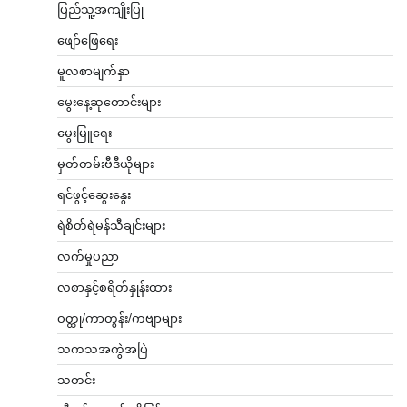
ပြည်သူ့အကျိုးပြု
ဖျော်ဖြေရေး
မူလစာမျက်နှာ
မွေးနေ့ဆုတောင်းများ
မွေးမြူရေး
မှတ်တမ်းဗီဒီယိုများ
ရင်ဖွင့်ဆွေးနွေး
ရဲစိတ်ရဲမန်သီချင်းများ
လက်မှုပညာ
လစာနှင့်စရိတ်နှုန်းထား
ဝတ္ထု/ကာတွန်း/ကဗျာများ
သကသအကွဲအပြဲ
သတင်း