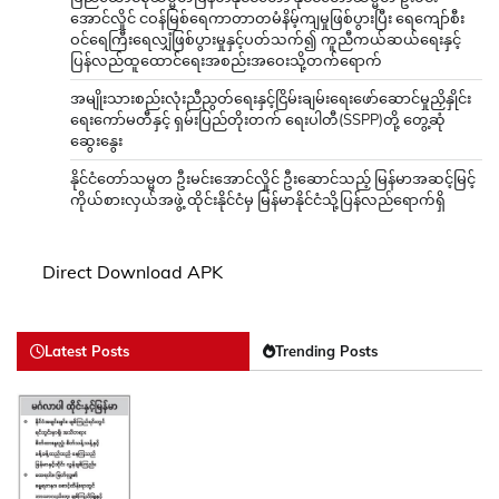
အောင်လှိုင် ငဝန်မြစ်ရေကာတာတမံနိမ့်ကျမှုဖြစ်ပွားပြီး ရေကျော်စီး
ဝင်ရေကြီးရေလျှံဖြစ်ပွားမှုနှင့်ပတ်သက်၍ ကူညီကယ်ဆယ်ရေးနှင့်
ပြန်လည်ထူထောင်ရေးအစည်းအဝေးသို့တက်ရောက်
အမျိုးသားစည်းလုံးညီညွတ်ရေးနှင့်ငြိမ်းချမ်းရေးဖော်ဆောင်မှုညှိနှိုင်း
ရေးကော်မတီနှင့် ရှမ်းပြည်တိုးတက် ရေးပါတီ(SSPP)တို့ တွေ့ဆုံ
ဆွေးနွေး
နိုင်ငံတော်သမ္မတ ဦးမင်းအောင်လှိုင် ဦးဆောင်သည့် မြန်မာအဆင့်မြင့်
ကိုယ်စားလှယ်အဖွဲ့ ထိုင်းနိုင်ငံမှ မြန်မာနိုင်ငံသို့ပြန်လည်ရောက်ရှိ
Direct Download APK
Latest Posts
Trending Posts