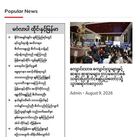
Popular News
ကျောင်းသား၊ ကျောင်းသူများနှင့်
ဆရာ၊ ဆရာမများ တပ်မတော်စစ်
သမိုင်းပြတိုက်(နေပြည်တော်)သို့
သွားရောက်လေ့လာ
Admin
August 9, 2026