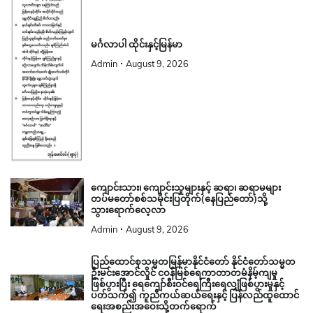
မင်္ဂလာပါ ထိုင်းနှင့်မြန်မာ
Admin
August 9, 2026
ကျောင်းသား၊ ကျောင်းသူများနှင့် ဆရာ၊ ဆရာမများ
တပ်မတော်စစ်သမိုင်းပြတိုက်(နေပြည်တော်)သို့
သွားရောက်လေ့လာ
Admin
August 9, 2026
ပြည်ထောင်စုသမ္မတမြန်မာနိုင်ငံတော် နိုင်ငံတော်သမ္မတ
ဦးမင်းအောင်လှိုင် ငဝန်မြစ်ရေကာတာတမံနိမ့်ကျမှု
ဖြစ်ပွားပြီး ရေကျော်စီးဝင်ရေကြီးရေလျှံဖြစ်ပွားမှုနှင့်
ပတ်သက်၍ ကူညီကယ်ဆယ်ရေးနှင့် ပြန်လည်ထူထောင်
ရေးအစည်းအဝေးသို့တက်ရောက်