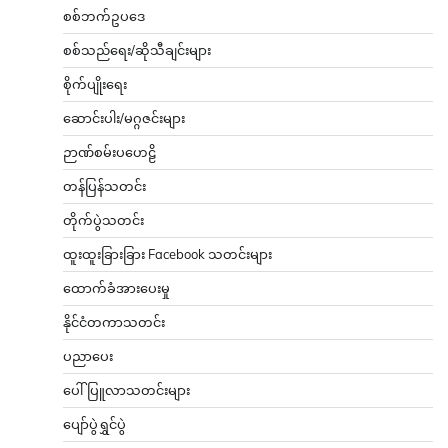
စစ်ဘက်ဥပဒေ
စစ်သည်ရေး/ဆိုသီချင်းများ
စိုက်ပျိုးရေး
ဆောင်းပါး/မဂ္ဂဇင်းများ
ဉာဏ်စမ်းပဟေဠိ
တန်ပြန်သတင်း
တိုက်ပွဲသတင်း
ထူးထူးခြားခြား Facebook သတင်းများ
ထောက်ခံအားပေးမှု
နိုင်ငံတကာသတင်း
ပညာပေး
ပေါ်ပြူလာသတင်းများ
ပျော်ပွဲရွှင်ပွဲ