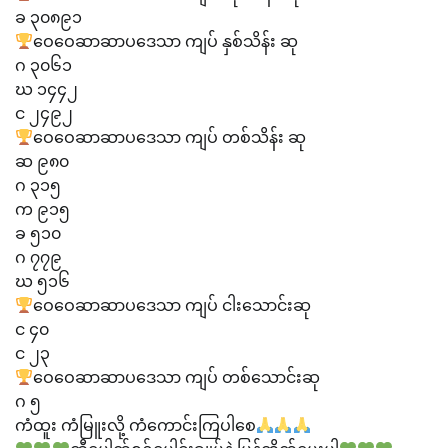
ခ ၃၀၈၉၁
ဝေဝေဆာဆာပဒေသာ ကျပ် နှစ်သိန်း ဆု
ဂ ၃၀၆၁
ဃ ၁၄၄၂
င ၂၄၉၂
ဝေဝေဆာဆာပဒေသာ ကျပ် တစ်သိန်း ဆု
ဆ ၉၈၀
ဂ ၃၁၅
က ၉၁၅
ခ ၅၁၀
ဂ ၇၇၉
ဃ ၅၁၆
ဝေဝေဆာဆာပဒေသာ ကျပ် ငါးသောင်းဆု
င ၄၀
င ၂၃
ဝေဝေဆာဆာပဒေသာ ကျပ် တစ်သောင်းဆု
ဂ ၅
ကံထူး ကံမြူးလို့ ကံကောင်းကြပါစေ