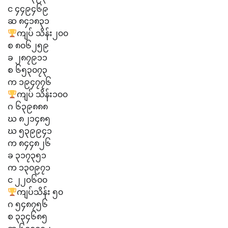
င ၄၄၉၄၆၉
ဆ ၈၄၁၈၃၁
ကျပ် သိန်း၂၀၀
စ ၈၀၆၂၅၉
ခ ၂၈၇၉၁၁
စ ၆၅၃၀၇၃
က ၁၉၄၇၇၆
ကျပ် သိန်း၁၀၀
ဂ ၆၃၉၈၈၈
ဃ ၈၂၁၄၈၅
ဃ ၅၃၉၉၄၁
က ၈၄၄၈၂၆
ခ ၃၁၇၃၅၁
က ၁၃၀၉၇၁
င ၂၂၀၆၀၀
ကျပ်သိန်း ၅၀
ဂ ၅၄၈၇၅၆
စ ၃၃၄၆၈၅