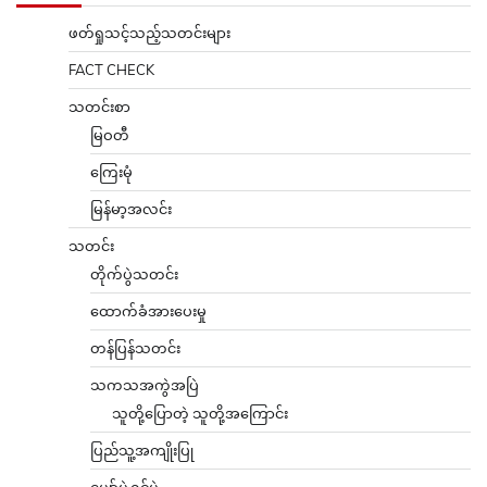
ဖတ်ရှုသင့်သည့်သတင်းများ
FACT CHECK
သတင်းစာ
မြဝတီ
ကြေးမုံ
မြန်မာ့အလင်း
သတင်း
တိုက်ပွဲသတင်း
ထောက်ခံအားပေးမှု
တန်ပြန်သတင်း
သကသအကွဲအပြဲ
သူတို့ပြောတဲ့ သူတို့အကြောင်း
ပြည်သူ့အကျိုးပြု
ပျော်ပွဲရွှင်ပွဲ