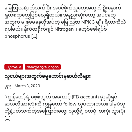
မြေသြဇာနဲ့ပတ်သက်ပြီး အပင်စိုက်သူတွေအတွက် ဦးနှောက်
ရှုတ်စရာတွေဖြစ်လေ့ရှိတယ်။ အနည်းဆုံးတော့ အပင်တွေ
အတွက် မဖြစ်မနေလိုအပ်တဲ့ မြေသြဇာ NPK 3 မျိုး ရှိတာကိုသိ
ရပါမယ်။ နိုက်ထရိုက်ဂျင် Nitrogen ၊ ဖော့စ်ဖေါရပ်စ်
phosphorus […]
ပညာပေး
အထွေထွေဗဟုသုတ
လူငယ်များအတွက်ဓမ္မဟောင်းမှဆယ်လီများ
ပုည
March 3, 2023
“ကျွန်တော့်ရဲ့ ဖေ့စ်ဘွတ် အကောင့် (FB account) မှာဆိုရင်
ဆယ်လီအားလုံးကို ကျွန်တော် follow လုပ်ထားတယ်။ ဒါမှပဲသူ
တို့နဲ့ပတ်သက်တဲ့အကြောင်းတွေ၊ သူတို့ရဲ့ ဝတ်ပုံ၊ စားပုံ၊ သွားပုံ၊
[…]