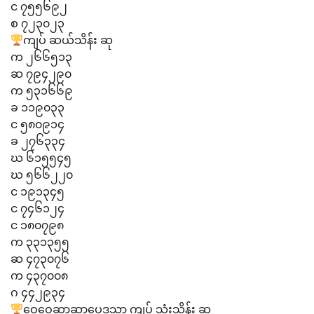
င ၇၅၅၆၉၂
စ ၇၂၃၀၂၃
ကျပ် ဆယ်သိန်း ဆု
က ၂၆၆၅၁၃
ဆ ၇၉၄၂၉၀
က ၅၃၁၆၆၉
ခ ၁၁၉၀၃၃
င ၅၈၀၉၁၄
ခ ၂၇၆၃၃၄
ဃ ၆၁၅၅၄၅
ဃ ၅၆၆၂၂၀
င ၁၉၁၃၄၅
င ၇၄၆၁၂၄
င ၁၈၀၇၉၈
က ၃၃၁၃၅၅
ဆ ၄၇၃၀၇၆
က ၄၃၇၀၀၈
ဂ ၄၄၂၉၃၄
ဝေဝေဆာဆာပေဒသာ ကျပ် သုံးသိန်း ဆု