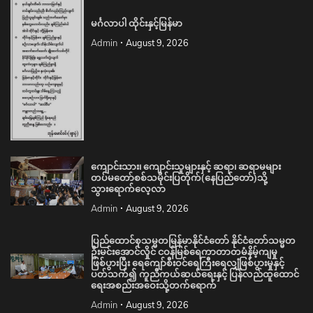
မင်္ဂလာပါ ထိုင်းနှင့်မြန်မာ
Admin
August 9, 2026
ကျောင်းသား၊ ကျောင်းသူများနှင့် ဆရာ၊ ဆရာမများ
တပ်မတော်စစ်သမိုင်းပြတိုက်(နေပြည်တော်)သို့
သွားရောက်လေ့လာ
Admin
August 9, 2026
ပြည်ထောင်စုသမ္မတမြန်မာနိုင်ငံတော် နိုင်ငံတော်သမ္မတ
ဦးမင်းအောင်လှိုင် ငဝန်မြစ်ရေကာတာတမံနိမ့်ကျမှု
ဖြစ်ပွားပြီး ရေကျော်စီးဝင်ရေကြီးရေလျှံဖြစ်ပွားမှုနှင့်
ပတ်သက်၍ ကူညီကယ်ဆယ်ရေးနှင့် ပြန်လည်ထူထောင်
ရေးအစည်းအဝေးသို့တက်ရောက်
Admin
August 9, 2026