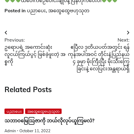
ထီပေါက်စဉ်ပေါင်းချုပ်နဲ့ ပြန်တိုက်ပေးပါ
Posted in
ပညာပေး
,
အထွေထွေဗဟုသုတ
Post
Previous:
Next:
navigation
ဥရောပရဲ့ အကောင်းဆုံး
ဧပြီလ ဒုတိယပတ်အတွင်း ရန်
လူငယ်ကြယ်ပွင့် ဖြစ်ခဲ့ဖူးတဲ့ အ
ကုန်အပါအဝင် တိုင်းနဲ့ပြည်နယ်
စ္စကို
၄ ခုမှာ မိုးကြီးပြီး မိုးသီးကြွေ
ခြင်းနဲ့ လေပြင်းအန္တရာယ်ရှိ
Related Posts
ပညာပေး
အထွေထွေဗဟုသုတ
သဘာဝမြေဩဇာကို ဘယ်လိုလုပ်ယူကြမလဲ?
Admin
October 11, 2022