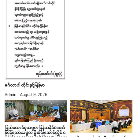
မင်္ဂလာပါ ထိုင်းနှင့်မြန်မာ
Admin
August 9, 2026
ပြည်ထောင်စုသမ္မတမြန်မာနိုင်ငံတော်
နိုင်ငံတော်သမ္မတ ဦးမင်းအောင်လှိုင် င