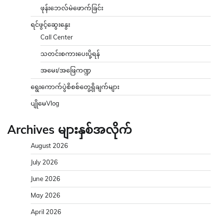
ဖုန်းဘေလ်မဲဖောက်ခြင်း
ရင်ဖွင့်ဆွေးနွေး
Call Center
သတင်းစကားပေးပို့ရန်
အမေး/အဖြေကဏ္ဍ
ရွေးကောက်ပွဲစိစစ်တွေ့ရှိချက်များ
ပျိုမေVlog
Archives များနှစ်အလိုက်
August 2026
July 2026
June 2026
May 2026
April 2026