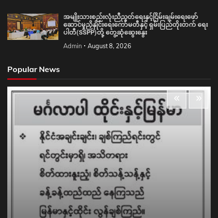
အမျိုးသားစည်းလုံးညီညွတ်ရေးနှင့်ငြိမ်းချမ်းရေးဖော်
ဆောင်မှုညှိနှိုင်းရေးကော်မတီနှင့် ရှမ်းပြည်တိုးတက် ရေး
ပါတီ(SSPP)တို့ တွေ့ဆုံဆွေးနွေး
Admin
August 8, 2026
Popular News