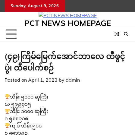
Skip
Sunday, August 9, 2026
to
content
PCT NEWS HOMEPAGE
(၄၉)ကြိမ်မြေက်အောင်ဘာလေ ထီဖွင့်
ပွဲ၊ ထီပေါက်စဉ်
Posted on
April 1, 2023
by
admin
သိန်း ၅၀၀၀ ဆုကြီး
ဃ ၅၉၉၇၁၅
သိန်း ၁၀၀၀ ဆုကြီး
ဂ ၅၈၈၉၁၈
ကျပ် သိန်း ၅၀၀
စ ၈၈၁၃၉၃