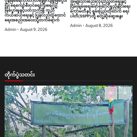
ဝန်မြစ်ရေကာတာတမံနိမ့်ကျမှုဖြစ်ပွား
အမျိုးသားစည်းလုံးညီညွတ်ရေးနှင့်
ပြီး ရေကျော်စီးဝင်ရေကြီးရေလျှံ
ငြိမ်းချမ်းရေးဖော်ဆောင်မှုညှိနှိုင်းရေး
ဖြစ်ပွားမှုနှင့်ပတ်သက်၍ ကူညီ
ကော်မတီနှင့် ရှမ်းပြည်တိုးတက် ရေး
ကယ်ဆယ်ရေးနှင့် ပြန်လည်ထူထောင်
ပါတီ(SSPP)တို့ တွေ့ဆုံဆွေးနွေး
ရေးအစည်းအဝေးသို့တက်ရောက်
Admin
August 8, 2026
Admin
August 9, 2026
တိုက်ပွဲသတင်း