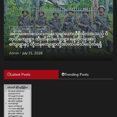
တိုက်ပွဲသတင်း
သတင်း
အကြမ်းဖက်သောင်းကျန်းသူများယာယီစိုးမိုးထားသည့် ဝိ
တုတ်ကျေးရွာ၊ တီးတိန်ယံကျေးရွာ၊ ရန်တိုင်းအောင်
ကျေးရွာနှင့် တွီဘန်ကျေးရွာတို့အားထပ်မံသိမ်းပိုက်ရရှိ
Admin
July 31, 2026
Latest Posts
Trending Posts