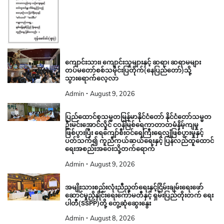
ကျောင်းသား၊ ကျောင်းသူများနှင့် ဆရာ၊ ဆရာမများ
တပ်မတော်စစ်သမိုင်းပြတိုက်(နေပြည်တော်)သို့
သွားရောက်လေ့လာ
Admin
August 9, 2026
ပြည်ထောင်စုသမ္မတမြန်မာနိုင်ငံတော် နိုင်ငံတော်သမ္မတ
ဦးမင်းအောင်လှိုင် ငဝန်မြစ်ရေကာတာတမံနိမ့်ကျမှု
ဖြစ်ပွားပြီး ရေကျော်စီးဝင်ရေကြီးရေလျှံဖြစ်ပွားမှုနှင့်
ပတ်သက်၍ ကူညီကယ်ဆယ်ရေးနှင့် ပြန်လည်ထူထောင်
ရေးအစည်းအဝေးသို့တက်ရောက်
Admin
August 9, 2026
အမျိုးသားစည်းလုံးညီညွတ်ရေးနှင့်ငြိမ်းချမ်းရေးဖော်
ဆောင်မှုညှိနှိုင်းရေးကော်မတီနှင့် ရှမ်းပြည်တိုးတက် ရေး
ပါတီ(SSPP)တို့ တွေ့ဆုံဆွေးနွေး
Admin
August 8, 2026