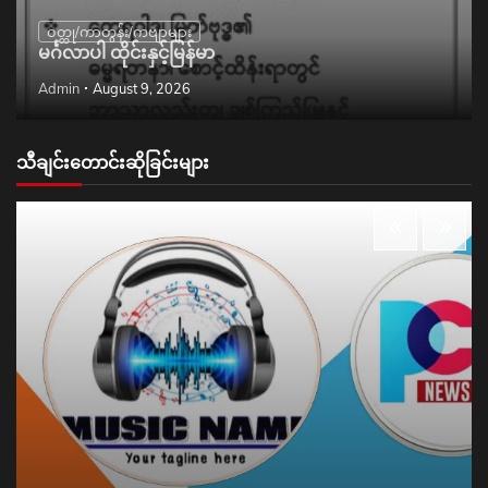
ဝတ္ထု/ကာတွန်း/ကဗျာများ
မင်္ဂလာပါ ထိုင်းနှင့်မြန်မာ
Admin
August 9, 2026
သီချင်းတောင်းဆိုခြင်းများ