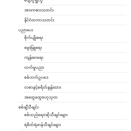
အားကစားသတင်း
နိုင်ငံတကာသတင်း
ပညာပေး
စိုက်ပျိုးရေး
မွေးမြူရေး
ကျန်းမာရေး
လက်မှုပညာ
စစ်ဘက်ဥပဒေ
လစာနှင့်စရိတ်နှုန်းထား
အထွေထွေဗဟုသုတ
စစ်ချီသီချင်း
စစ်သည်ရေး/ဆိုသီချင်းများ
ရဲစိတ်ရဲမာန်သီချင်းများ