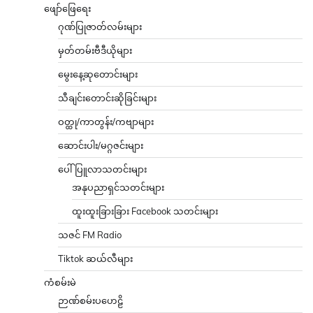
ဖျော်ဖြေရေး
ဂုဏ်ပြုဇာတ်လမ်းများ
မှတ်တမ်းဗီဒီယိုများ
မွေးနေ့ဆုတောင်းများ
သီချင်းတောင်းဆိုခြင်းများ
ဝတ္ထု/ကာတွန်း/ကဗျာများ
ဆောင်းပါး/မဂ္ဂဇင်းများ
ပေါ်ပြူလာသတင်းများ
အနုပညာရှင်သတင်းများ
ထူးထူးခြားခြား Facebook သတင်းများ
သဇင် FM Radio
Tiktok ဆယ်လီများ
ကံစမ်းမဲ
ဉာဏ်စမ်းပဟေဠိ