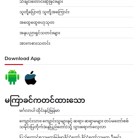
သီချင်းတောင်းဆိုခြင်းများ
သူတို့ပြောတဲ့ သူတို့အကြောင်း
အထွေထွေဗဟုသုတ
အနုပညာရှင်သတင်းများ
အားကစားသတင်း
Download App
မကြာခင်ကတင်ထားသော
မင်္ဂလာပါ ထိုင်းနှင့်မြန်မာ
ကျောင်းသား၊ ကျောင်းသူများနှင့် ဆရာ၊ ဆရာမများ တပ်မတော်စစ်
သမိုင်းပြတိုက်(နေပြည်တော်)သို့ သွားရောက်လေ့လာ
ပြည်ထောင်စုသမ္မတမြန်မာနိုင်ငံတော် နိုင်ငံတော်သမ္မတ ဦးမင်း