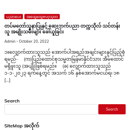
ပညာပေး
အထွေထွေဗဟုသုတ
တပ်မတော်သူနာပြုနှင့် ဆေးဘက်ပညာ တက္ကသိုလ် သင်တန်း
သူ အမျိုးသမီးများ ခေါ်ယူခြင်း
Admin
October 20, 2022
၁။လျှောက်ထားသူသည် အောက်ပါအရည်အချင်းများနှင့်ပြည့်စုံ
ရမည်- (က)ပြည်ထောင်စုသမ္မတမြန်မာနိုင်ငံသား အိမ်ထောင်
မရှိဖူးသူ (အပျို)ဖြစ်ရမည်။ (ခ) လျှောက်ထားသူသည်
၁-၁-၂၀၂၃ ရက်နေ့တွင် အသက် ၁၆ နှစ်အောက်မငယ်ရ၊ ၁၈
[…]
Search
Search
SiteMap အလိုက်