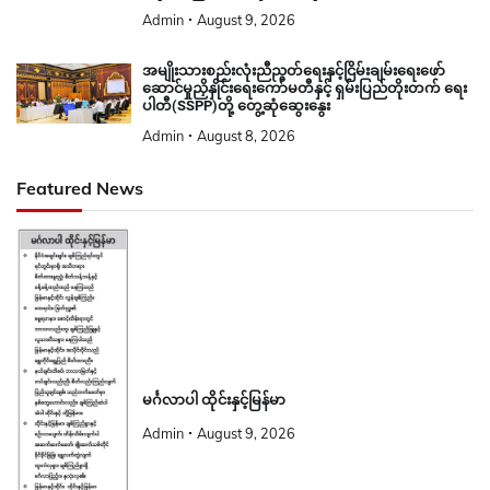
Admin
August 9, 2026
အမျိုးသားစည်းလုံးညီညွတ်ရေးနှင့်ငြိမ်းချမ်းရေးဖော်
ဆောင်မှုညှိနှိုင်းရေးကော်မတီနှင့် ရှမ်းပြည်တိုးတက် ရေး
ပါတီ(SSPP)တို့ တွေ့ဆုံဆွေးနွေး
Admin
August 8, 2026
Featured News
မင်္ဂလာပါ ထိုင်းနှင့်မြန်မာ
Admin
August 9, 2026