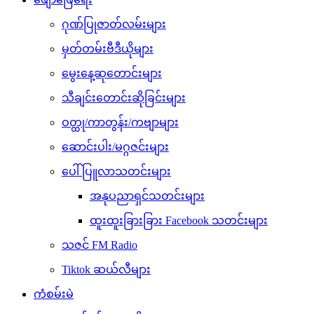
ဂုဏ်ပြုဇာတ်လမ်းများ
မှတ်တမ်းဗီဒီယိုများ
မွေးနေ့ဆုတောင်းများ
သီချင်းတောင်းဆိုခြင်းများ
ဝတ္ထု/ကာတွန်း/ကဗျာများ
ဆောင်းပါး/မဂ္ဂဇင်းများ
ပေါ်ပြူလာသတင်းများ
အနုပညာရှင်သတင်းများ
ထူးထူးခြားခြား Facebook သတင်းများ
သဇင် FM Radio
Tiktok ဆယ်လီများ
ကံစမ်းမဲ