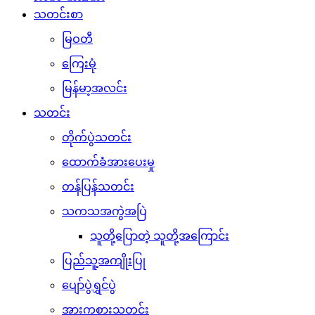
သတင်းစာ
မြဝတီ
ကြေးမုံ
မြန်မာ့အလင်း
သတင်း
တိုက်ပွဲသတင်း
ထောက်ခံအားပေးမှု
တန်ပြန်သတင်း
သကသအကွဲအပြဲ
သူတို့ပြောတဲ့ သူတို့အကြောင်း
ပြည်သူ့အကျိုးပြု
ပျော်ပွဲရွှင်ပွဲ
အားကစားသတင်း