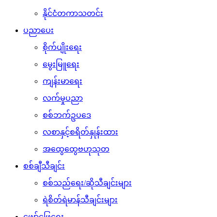
နိုင်ငံတကာသတင်း
ပညာပေး
စိုက်ပျိုးရေး
မွေးမြူရေး
ကျန်းမာရေး
လက်မှုပညာ
စစ်ဘက်ဥပဒေ
လစာနှင့်စရိတ်နှုန်းထား
အထွေထွေဗဟုသုတ
စစ်ချီသီချင်း
စစ်သည်ရေး/ဆိုသီချင်းများ
ရဲစိတ်ရဲမာန်သီချင်းများ
ဖျော်ဖြေရေး