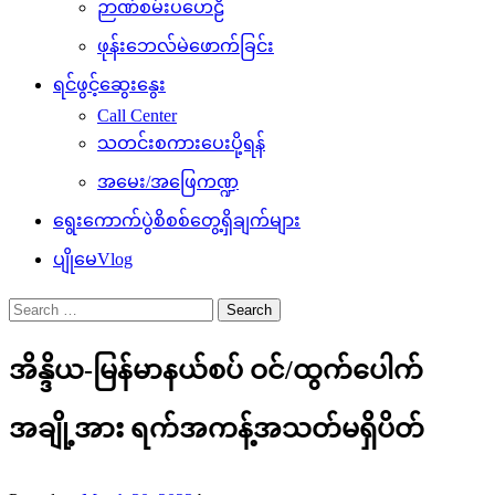
ဉာဏ်စမ်းပဟေဠိ
ဖုန်းဘေလ်မဲဖောက်ခြင်း
ရင်ဖွင့်ဆွေးနွေး
Call Center
သတင်းစကားပေးပို့ရန်
အမေး/အဖြေကဏ္ဍ
ရွေးကောက်ပွဲစိစစ်တွေ့ရှိချက်များ
ပျိုမေVlog
Search
for:
အိန္ဒိယ-မြန်မာနယ်စပ် ဝင်/ထွက်ပေါက်
အချို့အား ရက်အကန့်အသတ်မရှိပိတ်