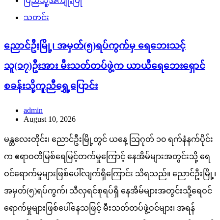
ပြည်သူ့အကျိုးပြု
သတင်း
ညောင်ဦးမြို့၊ အမှတ်(၅)ရပ်ကွက်မှ ရေဘေးသင့်
သူ(၁၇)ဦးအား မီးသတ်တပ်ဖွဲ့က ယာယီရေဘေးရှောင်
စခန်းသို့ကူညီရွှေ့ပြောင်း
admin
August 10, 2026
မန္တလေးတိုင်း၊ ညောင်ဦးမြို့တွင် ယနေ့ သြဂုတ် ၁၀ ရက်နံနက်ပိုင်း
က ဧရာဝတီမြစ်ရေမြင့်တက်မှုကြောင့် နေအိမ်များအတွင်းသို့ ရေ
ဝင်ရောက်မှုများဖြစ်ပေါ်လျက်ရှိကြောင်း သိရသည်။ ညောင်ဦးမြို့၊
အမှတ်(၅)ရပ်ကွက်၊ သီလှရင်စုရပ်ရှိ နေအိမ်များအတွင်းသို့ရေဝင်
ရောက်မှုများဖြစ်ပေါ်နေသဖြင့် မီးသတ်တပ်ဖွဲ့ဝင်များ၊ အရန်