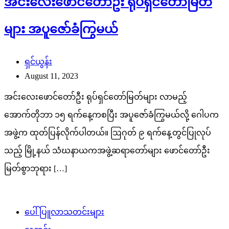
အင်းလေးဖောင်တော်ဦး ရုပ်ရှင်တော်မြတ်
များ အပူဇော်ခံကြွမယ်
ရှင်ယွန်း
August 11, 2023
အင်းလေးဖောင်တော်ဦး ရုပ်ရှင်တော်မြတ်များ လာမည့်
အောက်တိုဘာ ၁၅ ရက်နေ့ကစပြီး အပူဇော်ခံကြွမယ်လို့ ဂေါပက
အဖွဲ့က ထုတ်ပြန်လိုက်ပါတယ်။ ဩဂုတ် ၉ ရက်နေ့တွင်ပြုလုပ်
သည့် မြို့နယ် သံဃနာယကအဖွဲ့ဆရာတော်များ ဖောင်တော်ဦး
မြတ်စွာဘုရား […]
ပေါ်ပြူလာသတင်းများ