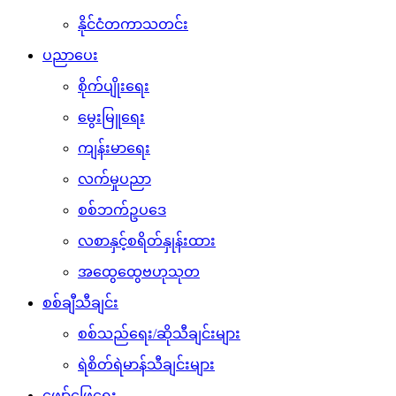
နိုင်ငံတကာသတင်း
ပညာပေး
စိုက်ပျိုးရေး
မွေးမြူရေး
ကျန်းမာရေး
လက်မှုပညာ
စစ်ဘက်ဥပဒေ
လစာနှင့်စရိတ်နှုန်းထား
အထွေထွေဗဟုသုတ
စစ်ချီသီချင်း
စစ်သည်ရေး/ဆိုသီချင်းများ
ရဲစိတ်ရဲမာန်သီချင်းများ
ဖျော်ဖြေရေး