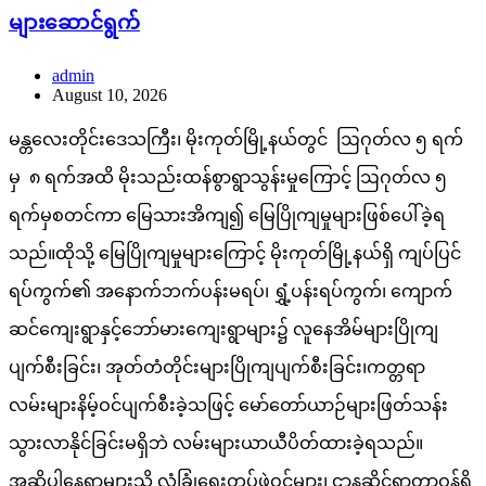
များဆောင်ရွက်
admin
August 10, 2026
မန္တလေးတိုင်းဒေသကြီး၊ မိုးကုတ်မြို့နယ်တွင် ဩဂုတ်လ ၅ ရက်
မှ ၈ ရက်အထိ မိုးသည်းထန်စွာရွာသွန်းမှုကြောင့် ဩဂုတ်လ ၅
ရက်မှစတင်ကာ မြေသားအိကျ၍ မြေပြိုကျမှုများဖြစ်ပေါ်ခဲ့ရ
သည်။ထိုသို့ မြေပြိုကျမှုများကြောင့် မိုးကုတ်မြို့နယ်ရှိ ကျပ်ပြင်
ရပ်ကွက်၏ အနောက်ဘက်ပန်းမရပ်၊ ရွှံ့ပန်းရပ်ကွက်၊ ကျောက်
ဆင်ကျေးရွာနှင့်ဘော်မားကျေးရွာများ၌ လူနေအိမ်များပြိုကျ
ပျက်စီးခြင်း၊ အုတ်တံတိုင်းများပြိုကျပျက်စီးခြင်း၊ကတ္တရာ
လမ်းများနိမ့်ဝင်ပျက်စီးခဲ့သဖြင့် မော်တော်ယာဉ်များဖြတ်သန်း
သွားလာနိုင်ခြင်းမရှိဘဲ လမ်းများယာယီပိတ်ထားခဲ့ရသည်။
အဆိုပါနေရာများသို့ လုံခြုံရေးတပ်ဖွဲ့ဝင်များ၊ ဌာနဆိုင်ရာတာဝန်ရှိ