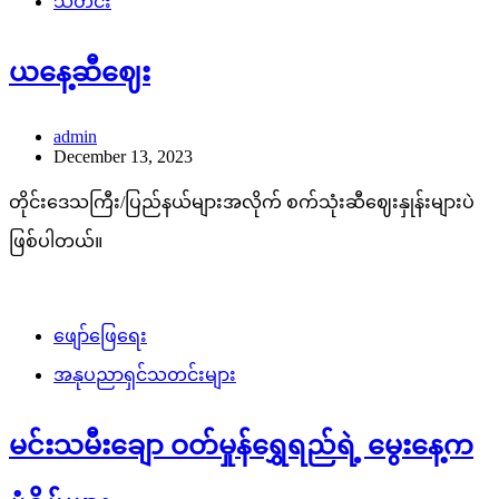
သတင်း
ယနေ့ဆီဈေး
admin
December 13, 2023
တိုင်းဒေသကြီး/ပြည်နယ်များအလိုက် စက်သုံးဆီဈေးနှုန်းများပဲ
ဖြစ်ပါတယ်။
ဖျော်ဖြေရေး
အနုပညာရှင်သတင်းများ
မင်းသမီးချော ဝတ်မှုန်ရွှေရည်ရဲ့ မွေးနေ့က