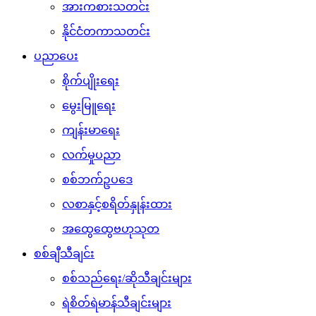
အားကစားသတင်း
နိုင်ငံတကာသတင်း
ပညာပေး
စိုက်ပျိုးရေး
မွေးမြူရေး
ကျန်းမာရေး
လက်မှုပညာ
စစ်ဘက်ဥပဒေ
လစာနှင့်စရိတ်နှုန်းထား
အထွေထွေဗဟုသုတ
စစ်ချီသီချင်း
စစ်သည်ရေး/ဆိုသီချင်းများ
ရဲစိတ်ရဲမာန်သီချင်းများ