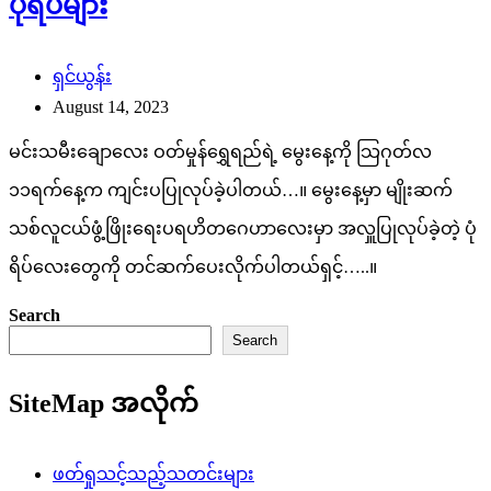
ပုံရိပ်များ
ရှင်ယွန်း
August 14, 2023
မင်းသမီးချောလေး ဝတ်မှုန်ရွှေရည်ရဲ့ မွေးနေ့ကို သြဂုတ်လ
၁၁ရက်နေ့က ကျင်းပပြုလုပ်ခဲ့ပါတယ်…။ မွေးနေ့မှာ မျိုးဆက်
သစ်လူငယ်ဖွံ့ဖြိုးရေးပရဟိတဂေဟာလေးမှာ အလှူပြုလုပ်ခဲ့တဲ့ ပုံ
ရိပ်လေးတွေကို တင်ဆက်ပေးလိုက်ပါတယ်ရှင့်…..။
Search
Search
SiteMap အလိုက်
ဖတ်ရှုသင့်သည့်သတင်းများ