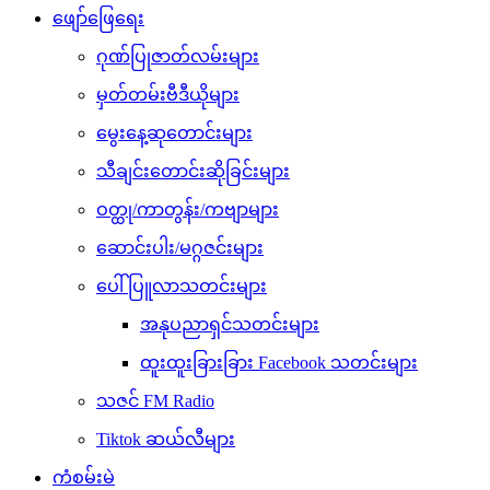
ဖျော်ဖြေရေး
ဂုဏ်ပြုဇာတ်လမ်းများ
မှတ်တမ်းဗီဒီယိုများ
မွေးနေ့ဆုတောင်းများ
သီချင်းတောင်းဆိုခြင်းများ
ဝတ္ထု/ကာတွန်း/ကဗျာများ
ဆောင်းပါး/မဂ္ဂဇင်းများ
ပေါ်ပြူလာသတင်းများ
အနုပညာရှင်သတင်းများ
ထူးထူးခြားခြား Facebook သတင်းများ
သဇင် FM Radio
Tiktok ဆယ်လီများ
ကံစမ်းမဲ