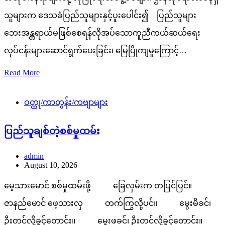
သူများက ဒေသခံပြည်သူများနှင့်ပူးပေါင်း၍ ပြည်သူများ
ဘေးအန္တရာယ်မဖြစ်စေရန်လိုအပ်သောကူညီကယ်ဆယ်ရေး
လုပ်ငန်းများဆောင်ရွက်ပေးခြင်း၊ မြေပြိုကျမှုကြောင့်…
Read More
ဝတ္ထု/ကာတွန်း/ကဗျာများ
ပြည်သူချစ်တဲ့စစ်မှုထမ်း
admin
August 10, 2026
မေ့သားမောင် စစ်မှုထမ်းဖို့ ခြေလှမ်းက တပြင်ပြင်။
ဇာနည်မောင် ဖေ့သားလှ တက်ကြွလို့ပင်။ မွေးမိခင်၊
ဦးတင်လို့ခွင့်တောင်း။ မွေးဖခင်၊ ဦးတင်လို့ခွင့်တောင်း။