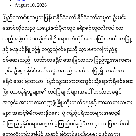
August 10, 2026
ပြည်ထောင်စုသမ္မတမြန်မာနိုင်ငံတော် နိုင်ငံတော်သမ္မတ ဦးမင်း
အောင်လှိုင်သည် ယနေ့နံနက်ပိုင်းတွင် ခရီးစဉ်တွင်လိုက်ပါလာ
သည့်အဖွဲ့ဝင်များလိုက်ပါ၍ ဧရာဝတီတိုင်းဒေသကြီး ဟင်္သာတမြို့
နှင့် မအူပင်မြို့တို့ရှိ တက္ကသိုလ်များသို့ သွားရောက်ကြည့်ရှု
စစ်ဆေးသည်။ ဟင်္သာတခရိုင် အေးမြသာယာ ပြည်သူ့အားကစား
ကွင်း ဦးစွာ နိုင်ငံတော်သမ္မတသည် ဟင်္သာတမြို့ရှိ ဟင်္သာတ
ခရိုင် အေးမြသာယာ ပြည်သူ့အားကစားကွင်းသို့ရောက်ရှိစစ်ဆေး
ပြီး တာဝန်ရှိသူများ၏ တင်ပြချက်များအပေါ် ဟင်္သာတခရိုင်
အတွင်း အားကစားကဏ္ဍဖွံ့ဖြိုးတိုးတက်ရေးနှင့် အားကစားသမား
များ အဆင့်မီမီကစားနိုင်ရေး၊ ပွဲကြည့်ပရိသတ်များအဆင့်မီ
မီ ကြည့်ရှုနိုင်ရေးအတွက် ပွဲကြည့်စင်နှင့်မီတာ ၄၀၀ ပြေးလမ်းပါ
ဘောလုံးကွင်းအဖြစ် အဆင့်မြှင့်တင်ပေးနိုင်ရေး စနစ်တကျ