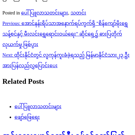
Posted in
ပေါ်ပြူလာသတင်းများ
,
သတင်း
Post
Previous:
အောင်နန်းရိပ်သာအနောက်ရပ်ကွက်ရှိ “စိန်ကျော်မိုးရွှေ
navigation
သန့်စင်နှင့် မီးလင်းရွှေရောင်းဝယ်ရေး” ဆိုင်ရှေ့၌ ဓားပြတိုက်
လုယက်မှု ဖြစ်ပွား
Next:
ထိုင်းနိုင်ငံတွင် လူကုန်ကူးခံခဲ့ရသည့် မြန်မာနိုင်ငံသား၂၃ ဦး
အားပြန်လည်လွှပြောင်းပေး
Related Posts
ပေါ်ပြူလာသတင်းများ
ဖျော်ဖြေရေး