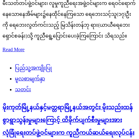
မီးသတ်တပ်ဖွဲ့ဝင်များ၊ လူမှုကူညီရေးအဖွဲ့ဝင်များက ရေဝင်ရောက်
နေသောနေအိမ်များ၌နေထိုင်နေကြသော ရေဘေးသင့်သူ(၁၇)ဦး
ကို ရေဘေးလွတ်ကင်းသည့် မြသိန်းတန်ဘု ရား(ယာယီရေဘေး
ရှောင်စခန်း)သို့ ကူညီရွေ့ပြောင်းပေးခဲ့ကြကြောင်း သိရသည်။
Read More
ပြည်သူ့အကျိုးပြု
မူလစာမျက်နှာ
သတင်း
မိုးကုတ်မြို့နယ်နှင့်မတ္တရာမြို့နယ်အတွင်း မိုးသည်းထန်
စွာရွာသွန်းမှုများကြောင့် ထိခိုက်ပျက်စီးမှုများအား
လုံခြုံရေးတပ်ဖွဲ့ဝင်များက ကူညီကယ်ဆယ်ရေးလုပ်ငန်း