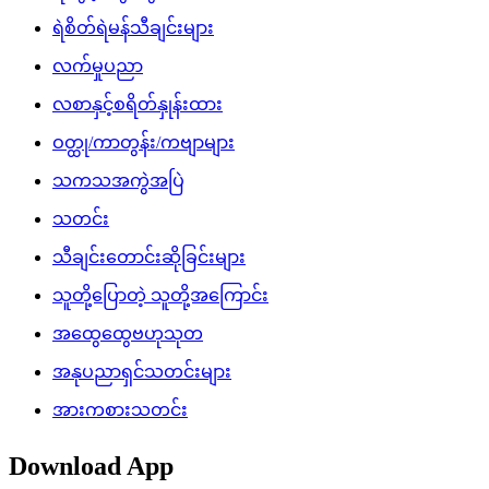
ရဲစိတ်ရဲမန်သီချင်းများ
လက်မှုပညာ
လစာနှင့်စရိတ်နှုန်းထား
ဝတ္ထု/ကာတွန်း/ကဗျာများ
သကသအကွဲအပြဲ
သတင်း
သီချင်းတောင်းဆိုခြင်းများ
သူတို့ပြောတဲ့ သူတို့အကြောင်း
အထွေထွေဗဟုသုတ
အနုပညာရှင်သတင်းများ
အားကစားသတင်း
Download App