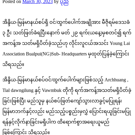
Posted on
March 30, 2023
by
ပုည
အိန္ဒိယ-မြန်မာနယ်စပ်ရှိ ဝင်/ထွက်ပေါက်အချိုအား မီဇိုရမ်ဒေသခံ
၃ ဦး သတ်ဖြတ်ခံရပြီးနောက် မတ် ၂၉ ရက်(ယနေ့)မှစတင်၍ ရက်
အကန့်အ သတ်မရှိပိတ်ခဲ့သည်ဟု လိုင်းလူငယ်အသင်း Young Lai
Association Bualpui(NG)Sub- Headquarters မှထုတ်ပြန်ခဲ့ကြောင်း
သိရသည်။
အိန္ဒိယ-မြန်မာနယ်စပ်ဝင်/ထွက်ပေါက်များဖြစ်သည့် Archhuang ,
Tial dawngilung နှင့် Vawmbuk တိုကို ရက်အကန့်အသတ်မရှိပိတ်ခဲ့
ခြင်းဖြစ်ပြီး မည်သူမှ နယ်စပ်ဖြတ်ကျော်သွားလာခွင့်မပြုရန်၊
မြန်မာဘက်နှင့်လည်း မည်သည့်ပစ္စည်းမှလွှဲ ပြောင်းရယူခြင်းမပြု
ရန်နှင့်လိုက်နာခြင်းမရှိပါက ထိရောက်စွာအရေးယူမည်
ဖြစ်ကြောင်း သိရသည်။