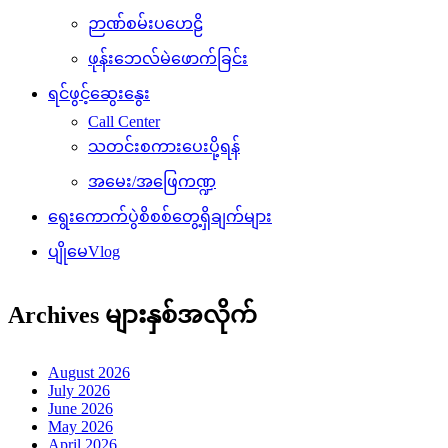
ဉာဏ်စမ်းပဟေဠိ
ဖုန်းဘေလ်မဲဖောက်ခြင်း
ရင်ဖွင့်ဆွေးနွေး
Call Center
သတင်းစကားပေးပို့ရန်
အမေး/အဖြေကဏ္ဍ
ရွေးကောက်ပွဲစိစစ်တွေ့ရှိချက်များ
ပျိုမေVlog
Archives များနှစ်အလိုက်
August 2026
July 2026
June 2026
May 2026
April 2026