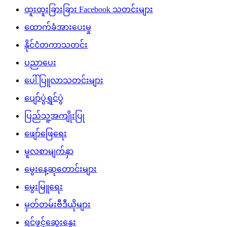
ထူးထူးခြားခြား Facebook သတင်းများ
ထောက်ခံအားပေးမှု
နိုင်ငံတကာသတင်း
ပညာပေး
ပေါ်ပြူလာသတင်းများ
ပျော်ပွဲရွှင်ပွဲ
ပြည်သူ့အကျိုးပြု
ဖျော်ဖြေရေး
မူလစာမျက်နှာ
မွေးနေ့ဆုတောင်းများ
မွေးမြူရေး
မှတ်တမ်းဗီဒီယိုများ
ရင်ဖွင့်ဆွေးနွေး