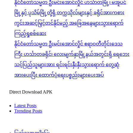
နိုင်ငံတော်သမ္မတ ဦးမင်းအောင်လှိုင် ဟင်္သာတမြို့၊ မအူပင်
မြို့နှင့် ပုသိမ်မြို့တို့ရှိ တက္ကသိုလ်များနှင့် ခရိုင်အားကစား
ကွင်းအဆင့်မြှင့်တင်နိုင်မည့် အခြေအနေများသွားရောက်
ကြည့်ရှုစစ်ဆေး
နိုင်ငံတော်သမ္မတ ဦးမင်းအောင်လှိုင် ဧရာဝတီတိုင်းဒေသ
ကြီး ဟင်္သာတခရိုင်၊ လေးမျက်နှာမြို့နယ်အတွင်းရှိ ရေဘေး
သင့်ပြည်သူများအား ရင်းရင်းနှီးနှီးသွားရောက် တွေ့ဆုံ
အားပေးပြီး ထောက်ပံ့ရေးပစ္စည်းများပေးအပ်
Direct Download APK
Latest Posts
Trending Posts