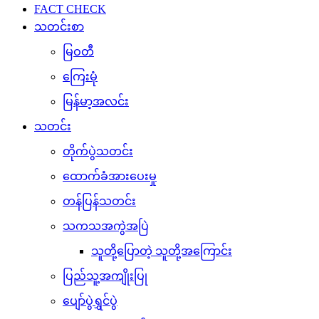
FACT CHECK
သတင်းစာ
မြဝတီ
ကြေးမုံ
မြန်မာ့အလင်း
သတင်း
တိုက်ပွဲသတင်း
ထောက်ခံအားပေးမှု
တန်ပြန်သတင်း
သကသအကွဲအပြဲ
သူတို့ပြောတဲ့ သူတို့အကြောင်း
ပြည်သူ့အကျိုးပြု
ပျော်ပွဲရွှင်ပွဲ