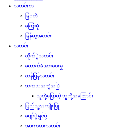
သတင်းစာ
မြဝတီ
ကြေးမုံ
မြန်မာ့အလင်း
သတင်း
တိုက်ပွဲသတင်း
ထောက်ခံအားပေးမှု
တန်ပြန်သတင်း
သကသအကွဲအပြဲ
သူတို့ပြောတဲ့ သူတို့အကြောင်း
ပြည်သူ့အကျိုးပြု
ပျော်ပွဲရွှင်ပွဲ
အားကစားသတင်း