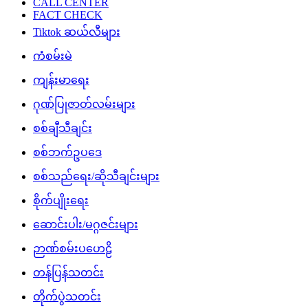
CALL CENTER
FACT CHECK
Tiktok ဆယ်လီများ
ကံစမ်းမဲ
ကျန်းမာရေး
ဂုဏ်ပြုဇာတ်လမ်းများ
စစ်ချီသီချင်း
စစ်ဘက်ဥပဒေ
စစ်သည်ရေး/ဆိုသီချင်းများ
စိုက်ပျိုးရေး
ဆောင်းပါး/မဂ္ဂဇင်းများ
ဉာဏ်စမ်းပဟေဠိ
တန်ပြန်သတင်း
တိုက်ပွဲသတင်း