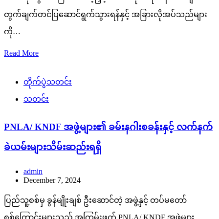
တွက်ချက်တင်ပြဆောင်ရွက်သွားရန်နှင့် အခြားလိုအပ်သည်များ
ကို…
Read More
တိုက်ပွဲသတင်း
သတင်း
PNLA/ KNDF အဖွဲ့များ၏ ခမ်းနဂါးစခန်းနှင့် လက်နက်
ခဲယမ်းများသိမ်းဆည်းရရှိ
admin
December 7, 2024
ပြည်သူ့စစ်မှ ခွန်မျိုးချစ် ဦးဆောင်တဲ့ အဖွဲ့နှင့် တပ်မတော်
စစ်ကြောင်းများသည် အကြမ်းဖက် PNLA/ KNDF အဖွဲ့များ