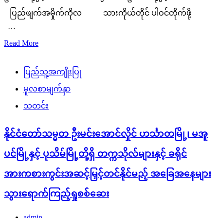
ပြည်ဖျက်အမှိုက်ကိုလ သားကိုယ်တိုင် ပါဝင်တိုက်ဖို့
…
Read More
ပြည်သူ့အကျိုးပြု
မူလစာမျက်နှာ
သတင်း
နိုင်ငံတော်သမ္မတ ဦးမင်းအောင်လှိုင် ဟင်္သာတမြို့၊ မအူ
ပင်မြို့နှင့် ပုသိမ်မြို့တို့ရှိ တက္ကသိုလ်များနှင့် ခရိုင်
အားကစားကွင်းအဆင့်မြှင့်တင်နိုင်မည့် အခြေအနေများ
သွားရောက်ကြည့်ရှုစစ်ဆေး
admin