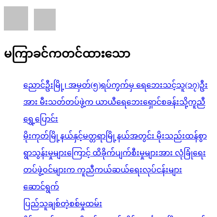
မကြာခင်ကတင်ထားသော
ညောင်ဦးမြို့၊ အမှတ်(၅)ရပ်ကွက်မှ ရေဘေးသင့်သူ(၁၇)ဦး
အား မီးသတ်တပ်ဖွဲ့က ယာယီရေဘေးရှောင်စခန်းသို့ကူညီ
ရွှေ့ပြောင်း
မိုးကုတ်မြို့နယ်နှင့်မတ္တရာမြို့နယ်အတွင်း မိုးသည်းထန်စွာ
ရွာသွန်းမှုများကြောင့် ထိခိုက်ပျက်စီးမှုများအား လုံခြုံရေး
တပ်ဖွဲ့ဝင်များက ကူညီကယ်ဆယ်ရေးလုပ်ငန်းများ
ဆောင်ရွက်
ပြည်သူချစ်တဲ့စစ်မှုထမ်း