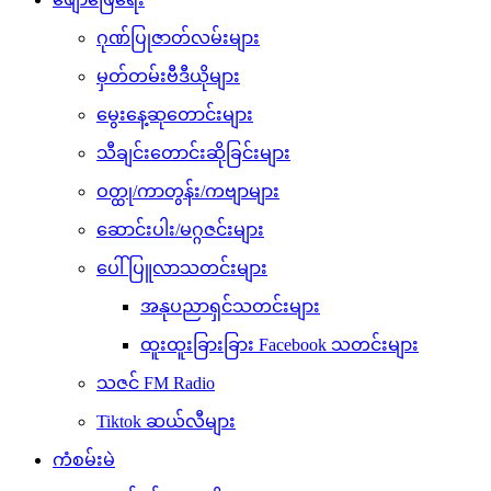
ဂုဏ်ပြုဇာတ်လမ်းများ
မှတ်တမ်းဗီဒီယိုများ
မွေးနေ့ဆုတောင်းများ
သီချင်းတောင်းဆိုခြင်းများ
ဝတ္ထု/ကာတွန်း/ကဗျာများ
ဆောင်းပါး/မဂ္ဂဇင်းများ
ပေါ်ပြူလာသတင်းများ
အနုပညာရှင်သတင်းများ
ထူးထူးခြားခြား Facebook သတင်းများ
သဇင် FM Radio
Tiktok ဆယ်လီများ
ကံစမ်းမဲ