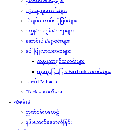
မှတ်တမ်းဗီဒီယိုများ
မွေးနေ့ဆုတောင်းများ
သီချင်းတောင်းဆိုခြင်းများ
ဝတ္ထု/ကာတွန်း/ကဗျာများ
ဆောင်းပါး/မဂ္ဂဇင်းများ
ပေါ်ပြူလာသတင်းများ
အနုပညာရှင်သတင်းများ
ထူးထူးခြားခြား Facebook သတင်းများ
သဇင် FM Radio
Tiktok ဆယ်လီများ
ကံစမ်းမဲ
ဉာဏ်စမ်းပဟေဠိ
ဖုန်းဘေလ်မဲဖောက်ခြင်း