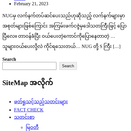
February 21, 2023
NUGမှ လက်နက်တပ်ဆင်ပေးသည်ဟုဆိုသည့် လက်နက်များမှာ
အစုတ်များဖြစ်ကြောင်း အကြမ်းဖက်ငဇွဲမှဒေါသတကြီးဖြင့် ပြော
ပြီလေ။ တာဝန်ခံပြီး ဝယ်ပေးတဲ့ကောင်ကိုပြောနေတာတဲ့ …
သူများဝယ်ပေးလို့လဲ ကိုင်ရသေးတယ်… NUG တို့ S ကြီး […]
Search
Search
SiteMap အလိုက်
ဖတ်ရှုသင့်သည့်သတင်းများ
FACT CHECK
သတင်းစာ
မြဝတီ