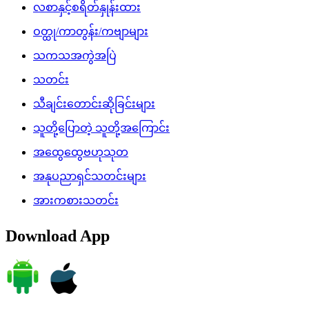
လစာနှင့်စရိတ်နှုန်းထား
ဝတ္ထု/ကာတွန်း/ကဗျာများ
သကသအကွဲအပြဲ
သတင်း
သီချင်းတောင်းဆိုခြင်းများ
သူတို့ပြောတဲ့ သူတို့အကြောင်း
အထွေထွေဗဟုသုတ
အနုပညာရှင်သတင်းများ
အားကစားသတင်း
Download App