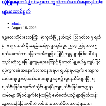
လုံခြုံရေးတပ်ဖွဲ့ဝင်များက ကူညီကယ်ဆယ်ရေးလုပ်ငန်း
များဆောင်ရွက်
admin
August 10, 2026
မန္တလေးတိုင်းဒေသကြီး၊ မိုးကုတ်မြို့နယ်တွင် ဩဂုတ်လ ၅ ရက်
မှ ၈ ရက်အထိ မိုးသည်းထန်စွာရွာသွန်းမှုကြောင့် ဩဂုတ်လ ၅
ရက်မှစတင်ကာ မြေသားအိကျ၍ မြေပြိုကျမှုများဖြစ်ပေါ်ခဲ့ရ
သည်။ထိုသို့ မြေပြိုကျမှုများကြောင့် မိုးကုတ်မြို့နယ်ရှိ ကျပ်ပြင်
ရပ်ကွက်၏ အနောက်ဘက်ပန်းမရပ်၊ ရွှံ့ပန်းရပ်ကွက်၊ ကျောက်
ဆင်ကျေးရွာနှင့်ဘော်မားကျေးရွာများ၌ လူနေအိမ်များပြိုကျ
ပျက်စီးခြင်း၊ အုတ်တံတိုင်းများပြိုကျပျက်စီးခြင်း၊ကတ္တရာ
လမ်းများနိမ့်ဝင်ပျက်စီးခဲ့သဖြင့် မော်တော်ယာဉ်များဖြတ်သန်း
သွားလာနိုင်ခြင်းမရှိဘဲ လမ်းများယာယီပိတ်ထားခဲ့ရသည်။