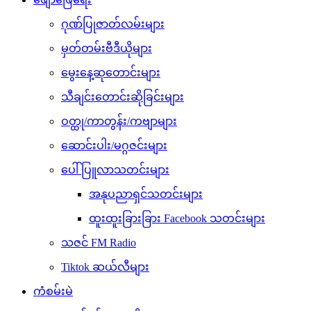
ဂုဏ်ပြုဇာတ်လမ်းများ
မှတ်တမ်းဗီဒီယိုများ
မွေးနေ့ဆုတောင်းများ
သီချင်းတောင်းဆိုခြင်းများ
ဝတ္ထု/ကာတွန်း/ကဗျာများ
ဆောင်းပါး/မဂ္ဂဇင်းများ
ပေါ်ပြူလာသတင်းများ
အနုပညာရှင်သတင်းများ
ထူးထူးခြားခြား Facebook သတင်းများ
သဇင် FM Radio
Tiktok ဆယ်လီများ
ကံစမ်းမဲ