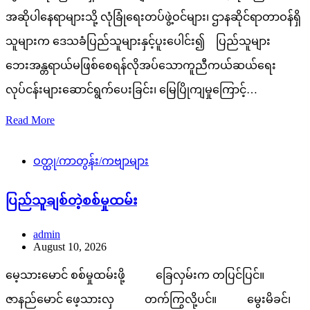
အဆိုပါနေရာများသို့ လုံခြုံရေးတပ်ဖွဲ့ဝင်များ၊ ဌာနဆိုင်ရာတာဝန်ရှိ
သူများက ဒေသခံပြည်သူများနှင့်ပူးပေါင်း၍ ပြည်သူများ
ဘေးအန္တရာယ်မဖြစ်စေရန်လိုအပ်သောကူညီကယ်ဆယ်ရေး
လုပ်ငန်းများဆောင်ရွက်ပေးခြင်း၊ မြေပြိုကျမှုကြောင့်…
Read More
ဝတ္ထု/ကာတွန်း/ကဗျာများ
ပြည်သူချစ်တဲ့စစ်မှုထမ်း
admin
August 10, 2026
မေ့သားမောင် စစ်မှုထမ်းဖို့ ခြေလှမ်းက တပြင်ပြင်။
ဇာနည်မောင် ဖေ့သားလှ တက်ကြွလို့ပင်။ မွေးမိခင်၊