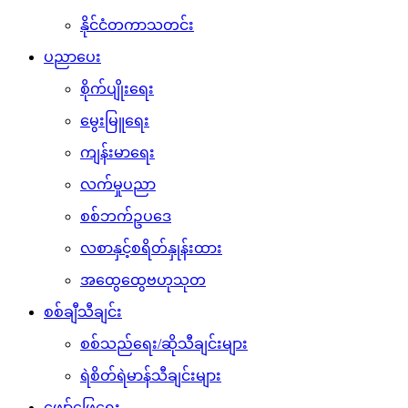
နိုင်ငံတကာသတင်း
ပညာပေး
စိုက်ပျိုးရေး
မွေးမြူရေး
ကျန်းမာရေး
လက်မှုပညာ
စစ်ဘက်ဥပဒေ
လစာနှင့်စရိတ်နှုန်းထား
အထွေထွေဗဟုသုတ
စစ်ချီသီချင်း
စစ်သည်ရေး/ဆိုသီချင်းများ
ရဲစိတ်ရဲမာန်သီချင်းများ
ဖျော်ဖြေရေး