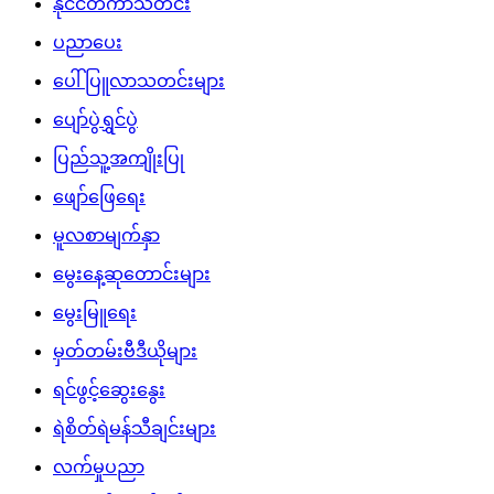
နိုင်ငံတကာသတင်း
ပညာပေး
ပေါ်ပြူလာသတင်းများ
ပျော်ပွဲရွှင်ပွဲ
ပြည်သူ့အကျိုးပြု
ဖျော်ဖြေရေး
မူလစာမျက်နှာ
မွေးနေ့ဆုတောင်းများ
မွေးမြူရေး
မှတ်တမ်းဗီဒီယိုများ
ရင်ဖွင့်ဆွေးနွေး
ရဲစိတ်ရဲမန်သီချင်းများ
လက်မှုပညာ