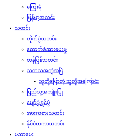
ကြေးမုံ
မြန်မာ့အလင်း
သတင်း
တိုက်ပွဲသတင်း
ထောက်ခံအားပေးမှု
တန်ပြန်သတင်း
သကသအကွဲအပြဲ
သူတို့ပြောတဲ့ သူတို့အကြောင်း
ပြည်သူ့အကျိုးပြု
ပျော်ပွဲရွှင်ပွဲ
အားကစားသတင်း
နိုင်ငံတကာသတင်း
ပညာပေး