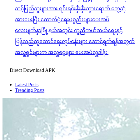
သင့်ပြည်သူများအား ရင်းရင်းနှီးနှီးသွားရောက် တွေ့ဆုံ
အားပေးပြီး ထောက်ပံ့ရေးပစ္စည်းများပေးအပ်
လေးမျက်နှာမြို့နယ်အတွင်း ကူညီကယ်ဆယ်ရေးနှင့်
ပြန်လည်ထူထောင်ရေးလုပ်ငန်းများ ဆောင်ရွက်ရန်အတွက်
အလှူရှင်များက အလှူငွေများ ပေးအပ်လှူဒါန်း
Direct Download APK
Latest Posts
Trending Posts