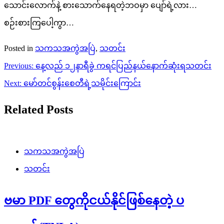
သောင်းလောက်နဲ့ စားသောက်နေရတဲ့ဘဝမှာ ပျော်ရဲ့လား…
စဉ်းစားကြပေါ့ကွာ…
Posted in
သကသအကွဲအပြဲ
,
သတင်း
Post
Previous:
နေ့လည် ၁၂နာရီခွဲ ကရင်ပြည်နယ်နောက်ဆုံးရသတင်း
navigation
Next:
မော်တင်စွန်းစေတီရဲ့သမိုင်းကြောင်း
Related Posts
သကသအကွဲအပြဲ
သတင်း
ဗမာ PDF တွေကိုငယ်နိုင်ဖြစ်နေတဲ့ ပ