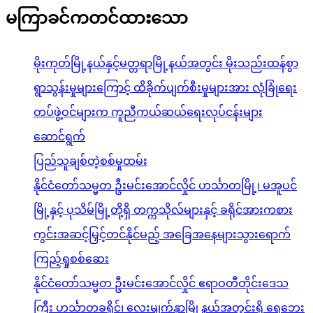
မကြာခင်ကတင်ထားသော
မိုးကုတ်မြို့နယ်နှင့်မတ္တရာမြို့နယ်အတွင်း မိုးသည်းထန်စွာ
ရွာသွန်းမှုများကြောင့် ထိခိုက်ပျက်စီးမှုများအား လုံခြုံရေး
တပ်ဖွဲ့ဝင်များက ကူညီကယ်ဆယ်ရေးလုပ်ငန်းများ
ဆောင်ရွက်
ပြည်သူချစ်တဲ့စစ်မှုထမ်း
နိုင်ငံတော်သမ္မတ ဦးမင်းအောင်လှိုင် ဟင်္သာတမြို့၊ မအူပင်
မြို့နှင့် ပုသိမ်မြို့တို့ရှိ တက္ကသိုလ်များနှင့် ခရိုင်အားကစား
ကွင်းအဆင့်မြှင့်တင်နိုင်မည့် အခြေအနေများသွားရောက်
ကြည့်ရှုစစ်ဆေး
နိုင်ငံတော်သမ္မတ ဦးမင်းအောင်လှိုင် ဧရာဝတီတိုင်းဒေသ
ကြီး ဟင်္သာတခရိုင်၊ လေးမျက်နှာမြို့နယ်အတွင်းရှိ ရေဘေး