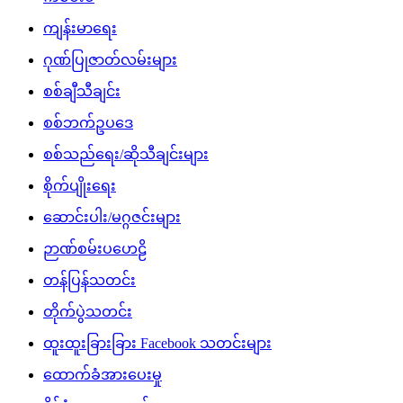
ကျန်းမာရေး
ဂုဏ်ပြုဇာတ်လမ်းများ
စစ်ချီသီချင်း
စစ်ဘက်ဥပဒေ
စစ်သည်ရေး/ဆိုသီချင်းများ
စိုက်ပျိုးရေး
ဆောင်းပါး/မဂ္ဂဇင်းများ
ဉာဏ်စမ်းပဟေဠိ
တန်ပြန်သတင်း
တိုက်ပွဲသတင်း
ထူးထူးခြားခြား Facebook သတင်းများ
ထောက်ခံအားပေးမှု