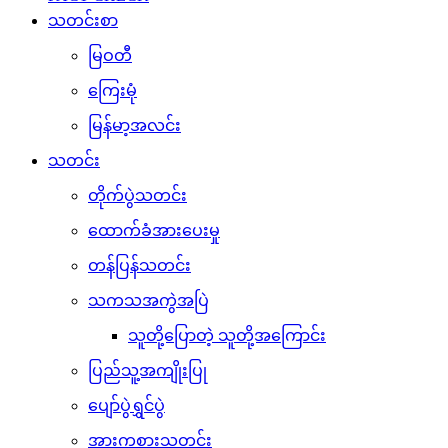
သတင်းစာ
မြဝတီ
ကြေးမုံ
မြန်မာ့အလင်း
သတင်း
တိုက်ပွဲသတင်း
ထောက်ခံအားပေးမှု
တန်ပြန်သတင်း
သကသအကွဲအပြဲ
သူတို့ပြောတဲ့ သူတို့အကြောင်း
ပြည်သူ့အကျိုးပြု
ပျော်ပွဲရွှင်ပွဲ
အားကစားသတင်း