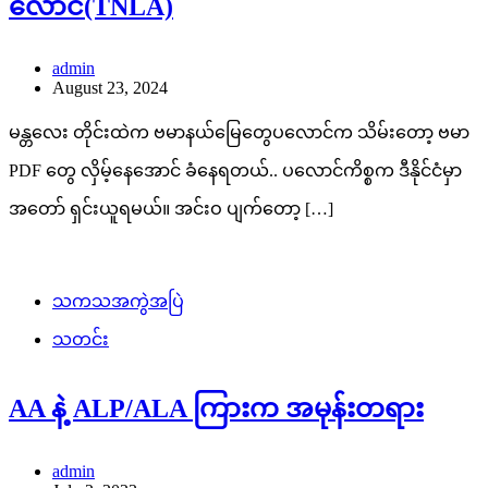
လောင်(TNLA)
admin
August 23, 2024
မန္တလေး တိုင်းထဲက ဗမာနယ်မြေတွေပလောင်က သိမ်းတော့ ဗမာ
PDF တွေ လှိမ့်နေအောင် ခံနေရတယ်.. ပလောင်ကိစ္စက ဒီနိုင်ငံမှာ
အတော် ရှင်းယူရမယ်။ အင်းဝ ပျက်တော့ […]
သကသအကွဲအပြဲ
သတင်း
AA နဲ့ ALP/ALA ကြားက အမုန်းတရား
admin