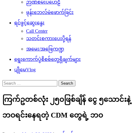
ဉာဏ်စမ်းပဟေဠိ
ဖုန်းဘေလ်မဲဖောက်ခြင်း
ရင်ဖွင့်ဆွေးနွေး
Call Center
သတင်းစကားပေးပို့ရန်
အမေး/အဖြေကဏ္ဍ
ရွေးကောက်ပွဲစိစစ်တွေ့ရှိချက်များ
ပျိုမေVlog
Search
for:
ကြက်ဥတစ်လုံး ၂၅၀ဖြစ်ချိန် ငွေ ၅သောင်းနဲ့
ဘဝရင်းနေရတဲ့ CDM တွေရဲ့ ဘဝ