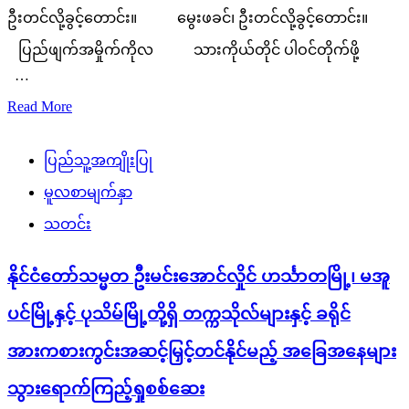
ဦးတင်လို့ခွင့်တောင်း။ မွေးဖခင်၊ ဦးတင်လို့ခွင့်တောင်း။
ပြည်ဖျက်အမှိုက်ကိုလ သားကိုယ်တိုင် ပါဝင်တိုက်ဖို့
…
Read More
ပြည်သူ့အကျိုးပြု
မူလစာမျက်နှာ
သတင်း
နိုင်ငံတော်သမ္မတ ဦးမင်းအောင်လှိုင် ဟင်္သာတမြို့၊ မအူ
ပင်မြို့နှင့် ပုသိမ်မြို့တို့ရှိ တက္ကသိုလ်များနှင့် ခရိုင်
အားကစားကွင်းအဆင့်မြှင့်တင်နိုင်မည့် အခြေအနေများ
သွားရောက်ကြည့်ရှုစစ်ဆေး