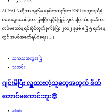
July 2, 2023
ALP/ALA ဆိုတာ ၁၉၆၈ ခုနှစ်ကတည်းက KNU အကူအညီနဲ့
စတင်ထူထောင်ခဲ့တာဖြစ်ပြီး ရခိုင်ပြည်လွတ်မြောက်ရေးဆိုကာ
တပ်မတော်နဲ့ ရင်ဆိုင်တိုက်ခိုက်ခဲ့ပြီး ၂၀၁၂ ခုနှစ် ဧပြီ ၅ ရက်နေ့
တွင် အပစ်အခတ်ရပ်စဲရေး […]
သကသအကွဲအပြဲ
သတင်း
ဂျင်းမိပြီး လှူထားတဲ့သူတွေအတွက် စိတ်
တောင်မကောင်းဘူး😎
admin