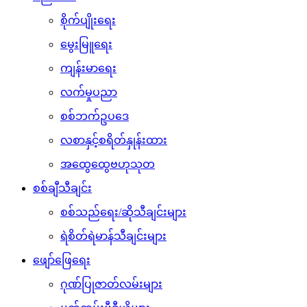
စိုက်ပျိုးရေး
မွေးမြူရေး
ကျန်းမာရေး
လက်မှုပညာ
စစ်ဘက်ဥပဒေ
လစာနှင့်စရိတ်နှုန်းထား
အထွေထွေဗဟုသုတ
စစ်ချီသီချင်း
စစ်သည်ရေး/ဆိုသီချင်းများ
ရဲစိတ်ရဲမာန်သီချင်းများ
ဖျော်ဖြေရေး
ဂုဏ်ပြုဇာတ်လမ်းများ