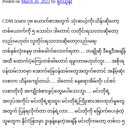
Posted on
March 26, 2023
by
ရှင်ယွန်း
CDM သမား ၇၈ ယောက်စာအတွက် သုံးဆယ့်ကိုးသိန်းဆိုတော့
တစ်ယောက်ကို ၅ သောင်း၊ ဒါတောင် လတိုင်းရသလားဆိုတော့
လည်းမဟုတ်၊ လူတိုင်းရသလားဆိုတော့လည်းမရ၊
တစ်နှစ်လုံးနေမှ တစ်ခေါက်လောက်ရတာ…. တချိုဆို ဒီနေ့ဒီအချိန်
အထိ ထောက်ပံ့ကြေးတစ်ခါတောင် ရဖူးတာမဟုတ်ဘူး…. အစိုးရ
ဝန်ထမ်းဘဝမှာ အောက်ခြေဝန်ထမ်းတွေအတွက်တောင် အနိမ့်ဆုံး
လစာက သိန်းကျော်တယ်…. ဒါတောင် နေစရာအိမ်တို၊ ပင်စင်
လစာတိုလို အကျိုးခံစားခွင့်တွေမပါသေးဘူး…. မင်းတိုရဲ့
အလုပ်အကိုင်၊ မင်းတိုရဲ့ရာထူး၊ မင်းတိုရဲ့ကြိုးစားအားထုတ်မှုတွေ
အတွက် ပြန်ရလိုက်တာ တန်ရဲ့လား…. မင်းတိုကို မြှောက်ပေးခဲ့တဲ့
သူတွေက နိုင်ငံခြားမှာ ဒူးနှန့်နေတဲ့အချိန် မင်းတိုကတော့ တစ်လ ၅