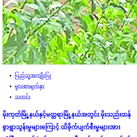
ပြည်သူ့အကျိုးပြု
မူလစာမျက်နှာ
သတင်း
မိုးကုတ်မြို့နယ်နှင့်မတ္တရာမြို့နယ်အတွင်း မိုးသည်းထန်
စွာရွာသွန်းမှုများကြောင့် ထိခိုက်ပျက်စီးမှုများအား