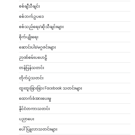
စစ်ချီသီချင်း
စစ်ဘက်ဥပဒေ
စစ်သည်ရေး/ဆိုသီချင်းများ
စိုက်ပျိုးရေး
ဆောင်းပါး/မဂ္ဂဇင်းများ
ဉာဏ်စမ်းပဟေဠိ
တန်ပြန်သတင်း
တိုက်ပွဲသတင်း
ထူးထူးခြားခြား Facebook သတင်းများ
ထောက်ခံအားပေးမှု
နိုင်ငံတကာသတင်း
ပညာပေး
ပေါ်ပြူလာသတင်းများ