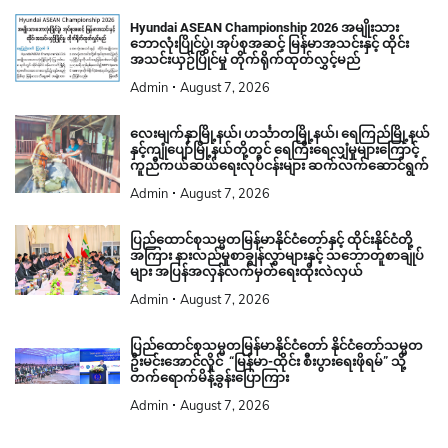
Hyundai ASEAN Championship 2026 အမျိုးသား
ဘောလုံးပြိုင်ပွဲ၊ အုပ်စုအဆင့် မြန်မာအသင်းနှင့် ထိုင်း
အသင်းယှဉ်ပြိုင်မှု တိုက်ရိုက်ထုတ်လွှင့်မည်
Admin
August 7, 2026
လေးမျက်နှာမြို့နယ်၊ ဟင်္သာတမြို့နယ်၊ ရေကြည်မြို့နယ်
နှင့်ကျုံပျော်မြို့နယ်တို့တွင် ရေကြီးရေလျှံမှုများကြောင့်
ကူညီကယ်ဆယ်ရေးလုပ်ငန်းများ ဆက်လက်ဆောင်ရွက်
Admin
August 7, 2026
ပြည်ထောင်စုသမ္မတမြန်မာနိုင်ငံတော်နှင့် ထိုင်းနိုင်ငံတို့
အကြား နားလည်မှုစာချွန်လွှာများနှင့် သဘောတူစာချုပ်
များ အပြန်အလှန်လက်မှတ်ရေးထိုးလဲလှယ်
Admin
August 7, 2026
ပြည်ထောင်စုသမ္မတမြန်မာနိုင်ငံတော် နိုင်ငံတော်သမ္မတ
ဦးမင်းအောင်လှိုင် “မြန်မာ-ထိုင်း စီးပွားရေးဖိုရမ်” သို့
တက်ရောက်မိန့်ခွန်းပြောကြား
Admin
August 7, 2026