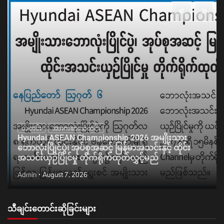
သတင်း
အားကစားသတင်း
Hyundai ASEAN Championship 2026 အမျိုးသား
ဘောလုံးပြိုင်ပွဲ၊ အုပ်စုအဆင့် မြန်မာအသင်းနှင့် ထိုင်း
အသင်းယှဉ်ပြိုင်မှု တိုက်ရိုက်ထုတ်လွှင့်မည်
Admin
August 7, 2026
သီချင်းတောင်းဆိုခြင်းများ