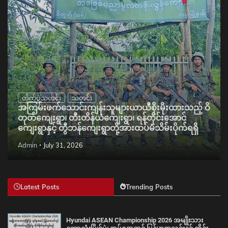
တိုက်ပွဲသတင်း
သတင်း
အကြမ်းဖက်သောင်းကျန်းသူများယာယီစိုးမိုးထားသည့် ဝိ
တုတ်ကျေးရွာ၊ တီးတိန်ယံကျေးရွာ၊ ရန်တိုင်းအောင်
ကျေးရွာနှင့် တွီဘန်ကျေးရွာတို့အားထပ်မံသိမ်းပိုက်ရရှိ
Admin
July 31, 2026
Latest Posts
Trending Posts
Hyundai ASEAN Championship 2026 အမျိုးသား