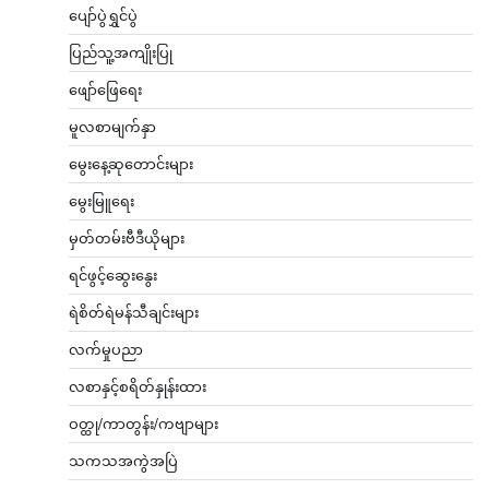
ပျော်ပွဲရွှင်ပွဲ
ပြည်သူ့အကျိုးပြု
ဖျော်ဖြေရေး
မူလစာမျက်နှာ
မွေးနေ့ဆုတောင်းများ
မွေးမြူရေး
မှတ်တမ်းဗီဒီယိုများ
ရင်ဖွင့်ဆွေးနွေး
ရဲစိတ်ရဲမန်သီချင်းများ
လက်မှုပညာ
လစာနှင့်စရိတ်နှုန်းထား
ဝတ္ထု/ကာတွန်း/ကဗျာများ
သကသအကွဲအပြဲ