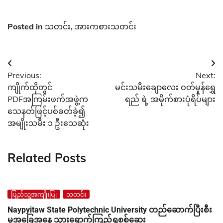
Posted in
သတင်း
,
အားကစားသတင်း
Post
Previous:
Next:
navigation
ကျိုက်ထိုတွင်
မင်းသမီးချောလေး ဝတ်မှုန်ရွှေ
PDFအကြမ်းဖက်အဖွဲ့က
ရည် ရဲ့ အမိုက်စားပုံရိပ်များ
သေနတ်ဖြင့်ပစ်ခတ်ခဲ့၍
အမျိုးသမီး ၁ ဦးသေဆုံး
Related Posts
ပြည်သူ့အကျိုးပြု
သတင်း
Naypyitaw State Polytechnic University တည်ဆောက်ပြီးစီး
မှုအခြေအနေ သွားရောက်ကြည့်ရှုစစ်ဆေး