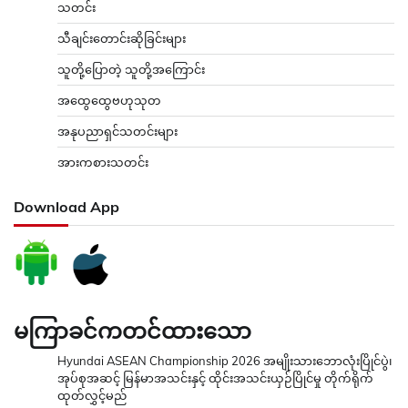
သတင်း
သီချင်းတောင်းဆိုခြင်းများ
သူတို့ပြောတဲ့ သူတို့အကြောင်း
အထွေထွေဗဟုသုတ
အနုပညာရှင်သတင်းများ
အားကစားသတင်း
Download App
မကြာခင်ကတင်ထားသော
Hyundai ASEAN Championship 2026 အမျိုးသားဘောလုံးပြိုင်ပွဲ၊
အုပ်စုအဆင့် မြန်မာအသင်းနှင့် ထိုင်းအသင်းယှဉ်ပြိုင်မှု တိုက်ရိုက်
ထုတ်လွှင့်မည်