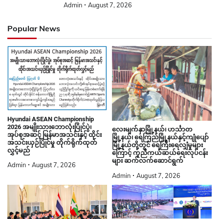
Admin
August 7, 2026
Popular News
Hyundai ASEAN Championship
2026 အမျိုးသားဘောလုံးပြိုင်ပွဲ၊
လေးမျက်နှာမြို့နယ်၊ ဟင်္သာတ
အုပ်စုအဆင့် မြန်မာအသင်းနှင့် ထိုင်း
မြို့နယ်၊ ရေကြည်မြို့နယ်နှင့်ကျုံပျော်
အသင်းယှဉ်ပြိုင်မှု တိုက်ရိုက်ထုတ်
မြို့နယ်တို့တွင် ရေကြီးရေလျှံမှုများ
လွှင့်မည်
ကြောင့် ကူညီကယ်ဆယ်ရေးလုပ်ငန်း
များ ဆက်လက်ဆောင်ရွက်
Admin
August 7, 2026
Admin
August 7, 2026