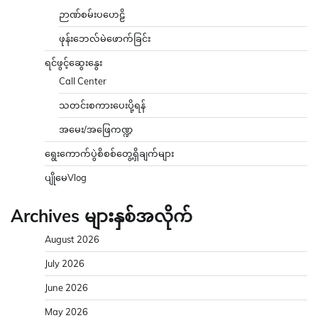
ဉာဏ်စမ်းပဟေဠိ
ဖုန်းဘေလ်မဲဖောက်ခြင်း
ရင်ဖွင့်ဆွေးနွေး
Call Center
သတင်းစကားပေးပို့ရန်
အမေး/အဖြေကဏ္ဍ
ရွေးကောက်ပွဲစိစစ်တွေ့ရှိချက်များ
ပျိုမေVlog
Archives များနှစ်အလိုက်
August 2026
July 2026
June 2026
May 2026