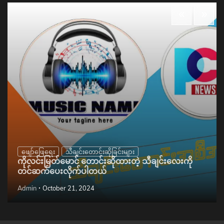
ဖျော်ဖြေရေး
သီချင်းတောင်းဆိုခြင်းများ
ကိုလင်းမြတ်မောင် တောင်းဆိုထားတဲ့ သီချင်းလေးကို
တင်ဆက်ပေးလိုက်ပါတယ်
Admin
October 21, 2024