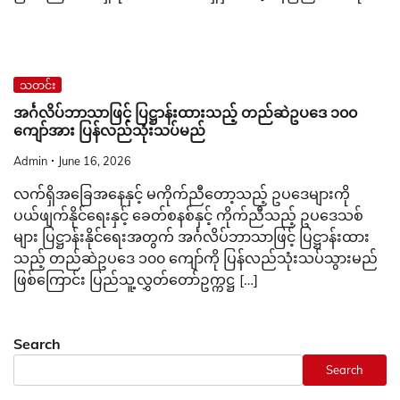
သတင်း
အင်္ဂလိပ်ဘာသာဖြင့် ပြဋ္ဌာန်းထားသည့် တည်ဆဲဥပဒေ ၁၀၀
ကျော်အား ပြန်လည်သုံးသပ်မည်
Admin
June 16, 2026
လက်ရှိအခြေအနေနှင့် မကိုက်ညီတော့သည့် ဥပဒေများကို
ပယ်ဖျက်နိုင်ရေးနှင့် ခေတ်စနစ်နှင့် ကိုက်ညီသည့် ဥပဒေသစ်
များ ပြဋ္ဌာန်းနိုင်ရေးအတွက် အင်္ဂလိပ်ဘာသာဖြင့် ပြဋ္ဌာန်းထား
သည့် တည်ဆဲဥပဒေ ၁၀၀ ကျော်ကို ပြန်လည်သုံးသပ်သွားမည်
ဖြစ်ကြောင်း ပြည်သူ့လွှတ်တော်ဥက္ကဋ္ဌ […]
Search
Search