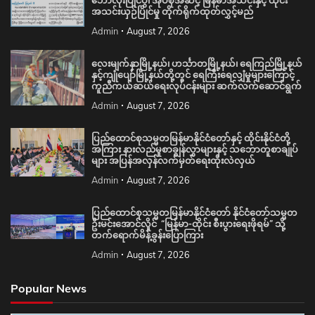
ဘောလုံးပြိုင်ပွဲ၊ အုပ်စုအဆင့် မြန်မာအသင်းနှင့် ထိုင်း
အသင်းယှဉ်ပြိုင်မှု တိုက်ရိုက်ထုတ်လွှင့်မည်
Admin
August 7, 2026
လေးမျက်နှာမြို့နယ်၊ ဟင်္သာတမြို့နယ်၊ ရေကြည်မြို့နယ်
နှင့်ကျုံပျော်မြို့နယ်တို့တွင် ရေကြီးရေလျှံမှုများကြောင့်
ကူညီကယ်ဆယ်ရေးလုပ်ငန်းများ ဆက်လက်ဆောင်ရွက်
Admin
August 7, 2026
ပြည်ထောင်စုသမ္မတမြန်မာနိုင်ငံတော်နှင့် ထိုင်းနိုင်ငံတို့
အကြား နားလည်မှုစာချွန်လွှာများနှင့် သဘောတူစာချုပ်
များ အပြန်အလှန်လက်မှတ်ရေးထိုးလဲလှယ်
Admin
August 7, 2026
ပြည်ထောင်စုသမ္မတမြန်မာနိုင်ငံတော် နိုင်ငံတော်သမ္မတ
ဦးမင်းအောင်လှိုင် “မြန်မာ-ထိုင်း စီးပွားရေးဖိုရမ်” သို့
တက်ရောက်မိန့်ခွန်းပြောကြား
Admin
August 7, 2026
Popular News