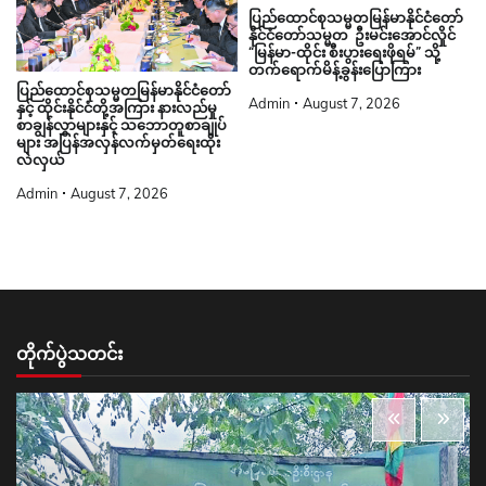
ပြည်ထောင်စုသမ္မတမြန်မာနိုင်ငံတော်
နိုင်ငံတော်သမ္မတ ဦးမင်းအောင်လှိုင်
“မြန်မာ-ထိုင်း စီးပွားရေးဖိုရမ်” သို့
တက်ရောက်မိန့်ခွန်းပြောကြား
ပြည်ထောင်စုသမ္မတမြန်မာနိုင်ငံတော်
Admin
August 7, 2026
နှင့် ထိုင်းနိုင်ငံတို့အကြား နားလည်မှု
စာချွန်လွှာများနှင့် သဘောတူစာချုပ်
များ အပြန်အလှန်လက်မှတ်ရေးထိုး
လဲလှယ်
Admin
August 7, 2026
တိုက်ပွဲသတင်း