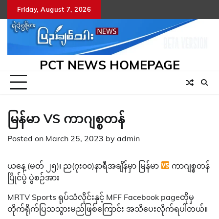
Skip
Friday, August 7, 2026
to
content
PCT NEWS HOMEPAGE
မြန်မာ VS ကာဂျစ္စတန်
Posted on
March 25, 2023
by
admin
ယနေ့ (မတ် ၂၅)၊ ည(၇း၀၀)နာရီအချိန်မှာ မြန်မာ
ကာဂျစ္စတန်
ပြိုင်ပွဲ ပွဲစဉ်အား
MRTV Sports ရုပ်သံလိုင်းနှင့် MFF Facebook pageတိုမှ
တိုက်ရိုက်ပြသသွားမည်ဖြစ်ကြောင်း အသိပေးလိုက်ရပါတယ်။