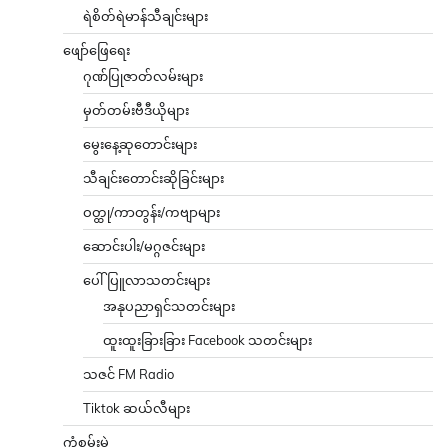
ရဲစိတ်ရဲမာန်သီချင်းများ
ဖျော်ဖြေရေး
ဂုဏ်ပြုဇာတ်လမ်းများ
မှတ်တမ်းဗီဒီယိုများ
မွေးနေ့ဆုတောင်းများ
သီချင်းတောင်းဆိုခြင်းများ
ဝတ္ထု/ကာတွန်း/ကဗျာများ
ဆောင်းပါး/မဂ္ဂဇင်းများ
ပေါ်ပြူလာသတင်းများ
အနုပညာရှင်သတင်းများ
ထူးထူးခြားခြား Facebook သတင်းများ
သဇင် FM Radio
Tiktok ဆယ်လီများ
ကံစမ်းမဲ