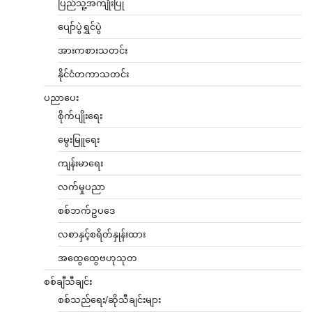
ပြည်သူ့အကျိုးပြု
ပျော်ပွဲရွှင်ပွဲ
အားကစားသတင်း
နိုင်ငံတကာသတင်း
ပညာပေး
စိုက်ပျိုးရေး
မွေးမြူရေး
ကျန်းမာရေး
လက်မှုပညာ
စစ်ဘက်ဥပဒေ
လစာနှင့်စရိတ်နှုန်းထား
အထွေထွေဗဟုသုတ
စစ်ချီသီချင်း
စစ်သည်ရေး/ဆိုသီချင်းများ