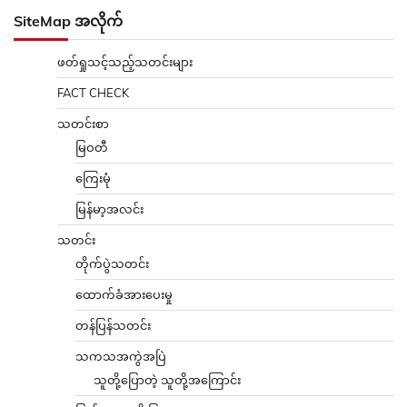
SiteMap အလိုက်
ဖတ်ရှုသင့်သည့်သတင်းများ
FACT CHECK
သတင်းစာ
မြဝတီ
ကြေးမုံ
မြန်မာ့အလင်း
သတင်း
တိုက်ပွဲသတင်း
ထောက်ခံအားပေးမှု
တန်ပြန်သတင်း
သကသအကွဲအပြဲ
သူတို့ပြောတဲ့ သူတို့အကြောင်း