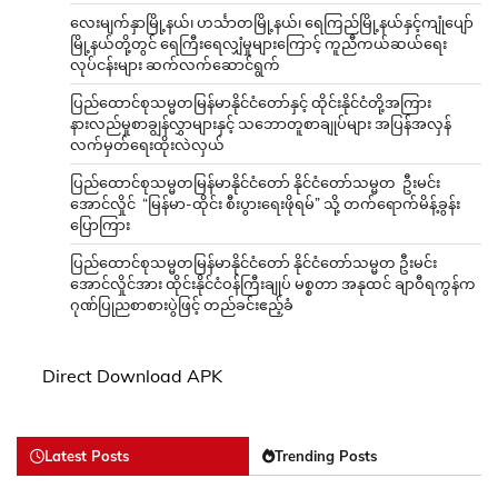
လေးမျက်နှာမြို့နယ်၊ ဟင်္သာတမြို့နယ်၊ ရေကြည်မြို့နယ်နှင့်ကျုံပျော်
မြို့နယ်တို့တွင် ရေကြီးရေလျှံမှုများကြောင့် ကူညီကယ်ဆယ်ရေး
လုပ်ငန်းများ ဆက်လက်ဆောင်ရွက်
ပြည်ထောင်စုသမ္မတမြန်မာနိုင်ငံတော်နှင့် ထိုင်းနိုင်ငံတို့အကြား
နားလည်မှုစာချွန်လွှာများနှင့် သဘောတူစာချုပ်များ အပြန်အလှန်
လက်မှတ်ရေးထိုးလဲလှယ်
ပြည်ထောင်စုသမ္မတမြန်မာနိုင်ငံတော် နိုင်ငံတော်သမ္မတ ဦးမင်း
အောင်လှိုင် “မြန်မာ-ထိုင်း စီးပွားရေးဖိုရမ်” သို့ တက်ရောက်မိန့်ခွန်း
ပြောကြား
ပြည်ထောင်စုသမ္မတမြန်မာနိုင်ငံတော် နိုင်ငံတော်သမ္မတ ဦးမင်း
အောင်လှိုင်အား ထိုင်းနိုင်ငံဝန်ကြီးချုပ် မစ္စတာ အနုထင် ချာဝီရကွန်က
ဂုဏ်ပြုညစာစားပွဲဖြင့် တည်ခင်းဧည့်ခံ
Direct Download APK
Latest Posts
Trending Posts