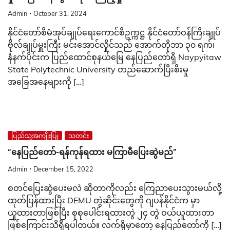
Admin
October 31, 2024
နိုင်ငံတော်စီမံအုပ်ချုပ်ရေးကောင်စီဥက္ကဋ္ဌ နိုင်ငံတော်ဝန်ကြီးချုပ်
ဗိုလ်ချုပ်မှူးကြီး မင်းအောင်လှိုင်သည် အောက်တိုဘာ ၃၀ ရက်၊
နံနက်ပိုင်းက ပြည်ထောင်စုနယ်မြေ နေပြည်တော်ရှိ Naypyitaw
State Polytechnic University တည်ဆောက်ပြီးစီးမှု
အခြေအနေများကို […]
ပြည်သူ့အကျိုးပြု
သတင်း
“နေပြည်တော်-ရန်ကုန်ရထား မကြာမီပြေးဆွဲမည်”
Admin
December 15, 2022
စတင်ပြေးဆွဲပေးမလဲ ဆိုတာကိုလည်း ကြေညာပေးသွားမယ်လို့
ထုတ်ပြန်ထားပြီး DEMU တွဲဆိုင်းတွေကို ဂျပန်နိုင်ငံက မှာ
ယူထားတာဖြစ်ပြီး စုစုပေါင်းရထားတွဲ ၂၄ တွဲ ဝယ်ယူထားတာ
ဖြစ်ကြောင်းသိရှိရပါတယ်။ လက်ရှိမှာတော့ နေပြည်တော်ကို […]