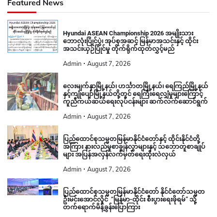
Featured News
Hyundai ASEAN Championship 2026 အမျိုးသား
ဘောလုံးပြိုင်ပွဲ၊ အုပ်စုအဆင့် မြန်မာအသင်းနှင့် ထိုင်း
အသင်းယှဉ်ပြိုင်မှု တိုက်ရိုက်ထုတ်လွှင့်မည်
Admin
August 7, 2026
လေးမျက်နှာမြို့နယ်၊ ဟင်္သာတမြို့နယ်၊ ရေကြည်မြို့နယ်
နှင့်ကျုံပျော်မြို့နယ်တို့တွင် ရေကြီးရေလျှံမှုများကြောင့်
ကူညီကယ်ဆယ်ရေးလုပ်ငန်းများ ဆက်လက်ဆောင်ရွက်
Admin
August 7, 2026
ပြည်ထောင်စုသမ္မတမြန်မာနိုင်ငံတော်နှင့် ထိုင်းနိုင်ငံတို့
အကြား နားလည်မှုစာချွန်လွှာများနှင့် သဘောတူစာချုပ်
များ အပြန်အလှန်လက်မှတ်ရေးထိုးလဲလှယ်
Admin
August 7, 2026
ပြည်ထောင်စုသမ္မတမြန်မာနိုင်ငံတော် နိုင်ငံတော်သမ္မတ
ဦးမင်းအောင်လှိုင် “မြန်မာ-ထိုင်း စီးပွားရေးဖိုရမ်” သို့
တက်ရောက်မိန့်ခွန်းပြောကြား