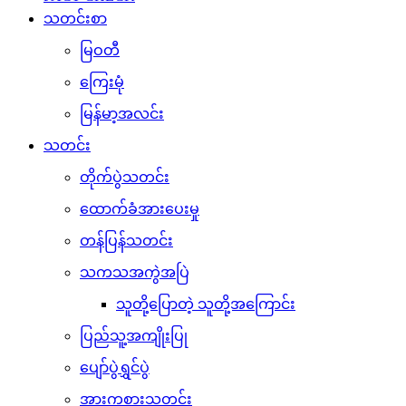
သတင်းစာ
မြဝတီ
ကြေးမုံ
မြန်မာ့အလင်း
သတင်း
တိုက်ပွဲသတင်း
ထောက်ခံအားပေးမှု
တန်ပြန်သတင်း
သကသအကွဲအပြဲ
သူတို့ပြောတဲ့ သူတို့အကြောင်း
ပြည်သူ့အကျိုးပြု
ပျော်ပွဲရွှင်ပွဲ
အားကစားသတင်း