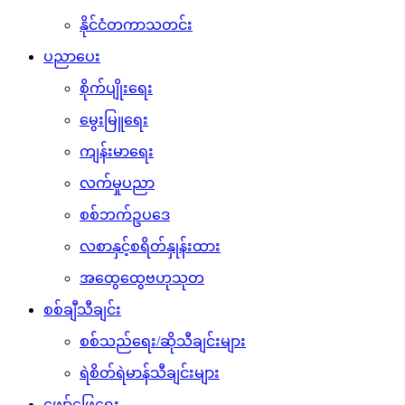
နိုင်ငံတကာသတင်း
ပညာပေး
စိုက်ပျိုးရေး
မွေးမြူရေး
ကျန်းမာရေး
လက်မှုပညာ
စစ်ဘက်ဥပဒေ
လစာနှင့်စရိတ်နှုန်းထား
အထွေထွေဗဟုသုတ
စစ်ချီသီချင်း
စစ်သည်ရေး/ဆိုသီချင်းများ
ရဲစိတ်ရဲမာန်သီချင်းများ
ဖျော်ဖြေရေး