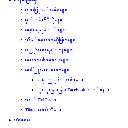
ဂုဏ်ပြုဇာတ်လမ်းများ
မှတ်တမ်းဗီဒီယိုများ
မွေးနေ့ဆုတောင်းများ
သီချင်းတောင်းဆိုခြင်းများ
ဝတ္ထု/ကာတွန်း/ကဗျာများ
ဆောင်းပါး/မဂ္ဂဇင်းများ
ပေါ်ပြူလာသတင်းများ
အနုပညာရှင်သတင်းများ
ထူးထူးခြားခြား Facebook သတင်းများ
သဇင် FM Radio
Tiktok ဆယ်လီများ
ကံစမ်းမဲ