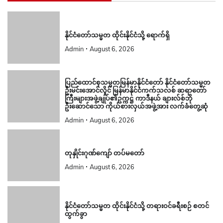
နိုင်ငံတော်သမ္မတ ထိုင်းနိုင်ငံသို့ ရောက်ရှိ
Admin
August 6, 2026
ပြည်ထောင်စုသမ္မတမြန်မာနိုင်ငံတော် နိုင်ငံတော်သမ္မတ
ဦးမင်းအောင်လှိုင် မြန်မာနိုင်ငံကက်သလစ် ဆရာတော်
ကြီးများအဖွဲ့ချုပ်၏ဥက္ကဋ္ဌ ကာဒီနယ် ချားလ်စ်ဘို
ဦးဆောင်သော ကိုယ်စားလှယ်အဖွဲ့အား လက်ခံတွေ့ဆုံ
Admin
August 6, 2026
တုနှိုင်းဂုဏ်ကျော် တပ်မတော်
Admin
August 6, 2026
နိုင်ငံတော်သမ္မတ ထိုင်းနိုင်ငံသို့ တရားဝင်ခရီးစဉ် စတင်
ထွက်ခွာ