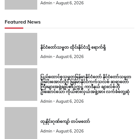
Admin
August 6, 2026
Featured News
နိုင်ငံတော်သမ္မတ ထိုင်းနိုင်ငံသို့ ရောက်ရှိ
Admin
August 6, 2026
ပြည်ထောင်စုသမ္မတမြန်မာနိုင်ငံတော် နိုင်ငံတော်သမ္မတ
ဦးမင်းအောင်လှိုင် မြန်မာနိုင်ငံကက်သလစ် ဆရာတော်
ကြီးများအဖွဲ့ချုပ်၏ဥက္ကဋ္ဌ ကာဒီနယ် ချားလ်စ်ဘို
ဦးဆောင်သော ကိုယ်စားလှယ်အဖွဲ့အား လက်ခံတွေ့ဆုံ
Admin
August 6, 2026
တုနှိုင်းဂုဏ်ကျော် တပ်မတော်
Admin
August 6, 2026