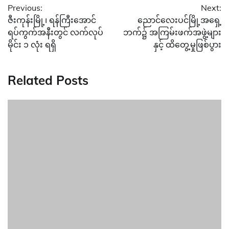
Previous:
Next:
navigation
ဇီးကုန်းမြို့၊ ရန်ကြီးအောင်
ညောင်လေးပင်မြို့အရှေ့
ရပ်ကွက်အနီးတွင် လက်လုပ်
ဘက်၌ အကြမ်းဖက်အဖွဲ့များ
မိုင်း ၁ လုံး ရရှိ
နှင့် ထိတွေ့မှုဖြစ်ပွား
Related Posts