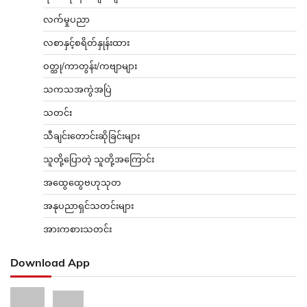
လက်မှုပညာ
လစာနှင့်စရိတ်နှုန်းထား
ဝတ္ထု/ကာတွန်း/ကဗျာများ
သကသအကွဲအပြဲ
သတင်း
သီချင်းတောင်းဆိုခြင်းများ
သူတို့ပြောတဲ့ သူတို့အကြောင်း
အထွေထွေဗဟုသုတ
အနုပညာရှင်သတင်းများ
အားကစားသတင်း
Download App