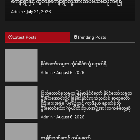
ကျေးရွာနှင့် တွီဘန်ကျေးရွာတို့အားထပ်မံသိမ်းပိုက်ရရှိ
Admin
July 31, 2026
Latest Posts
Trending Posts
နိုင်ငံတော်သမ္မတ ထိုင်းနိုင်ငံသို့ ရောက်ရှိ
Admin
August 6, 2026
ပြည်ထောင်စုသမ္မတမြန်မာနိုင်ငံတော် နိုင်ငံတော်သမ္မတ
ဦးမင်းအောင်လှိုင် မြန်မာနိုင်ငံကက်သလစ် ဆရာတော်
ကြီးများအဖွဲ့ချုပ်၏ဥက္ကဋ္ဌ ကာဒီနယ် ချားလ်စ်ဘို
ဦးဆောင်သော ကိုယ်စားလှယ်အဖွဲ့အား လက်ခံတွေ့ဆုံ
Admin
August 6, 2026
တုနှိုင်းဂုဏ်ကျော် တပ်မတော်