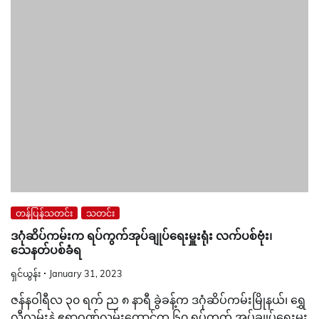
တန်ပြန်သတင်း
သတင်း
ဒဂုံဆိပ်ကမ်းက ရပ်ကွက်အုပ်ချုပ်ရေးမှူးရုံး လက်ပစ်ဗုံး၊
သေနတ်ပစ်ခံရ
ရှင်ယွန်း
January 31, 2023
ဇန်နဝါရီလ ၃၀ ရက် ည ၈ နာရီ ခွဲခန့်က ဒဂုံဆိပ်ကမ်းမြိုနယ်၊ ရွှေ
လီလမ်းနဲ့ ဧရာဝဏ်လမ်းထောင့်က ၆၀ ရပ်ကွက် အုပ်ချုပ်ရေးမှူး