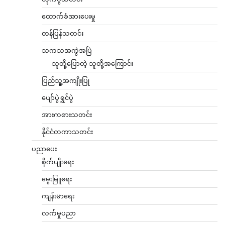
ထောက်ခံအားပေးမှု
တန်ပြန်သတင်း
သကသအကွဲအပြဲ
သူတို့ပြောတဲ့ သူတို့အကြောင်း
ပြည်သူ့အကျိုးပြု
ပျော်ပွဲရွှင်ပွဲ
အားကစားသတင်း
နိုင်ငံတကာသတင်း
ပညာပေး
စိုက်ပျိုးရေး
မွေးမြူရေး
ကျန်းမာရေး
လက်မှုပညာ