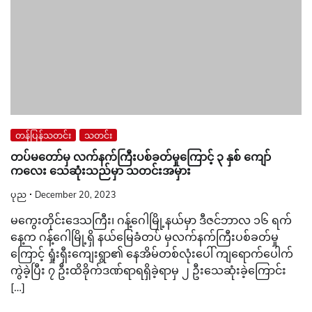
တန်ပြန်သတင်း
သတင်း
တပ်မတော်မှ လက်နက်ကြီးပစ်ခတ်မှုကြောင့် ၃ နှစ် ကျော်
ကလေး သေဆုံးသည်မှာ သတင်းအမှား
ပုည
December 20, 2023
မကွေးတိုင်းဒေသကြီး၊ ဂန့်ဂေါမြို့နယ်မှာ ဒီဇင်ဘာလ ၁၆ ရက်
နေ့က ဂန့်ဂေါမြို့ရှိ နယ်မြေခံတပ် မှလက်နက်ကြီးပစ်ခတ်မှု
ကြောင့် ရှုံးရှီးကျေးရွာ၏ နေအိမ်တစ်လုံးပေါ် ကျရောက်ပေါက်
ကွဲခဲ့ပြီး ၇ ဦးထိခိုက်ဒဏ်ရာရရှိခဲ့ရာမှ ၂ ဦးသေဆုံးခဲ့ကြောင်း
[…]