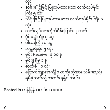
လုံး
ဆွမ်းချိုင့်ဖြင့် ပြုလုပ်ထားသော လက်လုပ်မိုင်း
ကြီး ၅ လုံး
သံပုံးဖြင့် ပြုလုပ်ထားသော လက်လုပ်မိုင်းကြီး ၁
လုံး
လက်လုပ်ရှော့တိုက်စိန်ပြောင်း ၂ လက်
မိုင်းဆွဲကြိုး ၃ ခွေ
ဝါယာကြိုး ၁ ခွေ
ဘတ္ထရီအိုး ၅ လုံး
မိုင်း Receiver ခုံ ၁၀ ခု
မိုင်းခွဲရီမု ၁ ခု
ဓာတ်ခဲ ၂၀ လုံး
ပြောက်ကျားအင်္ကျီ ၁ ထည်းတိုအား သိမ်းဆည်း
ရမိခဲ့တယ်လို့ သတင်းရရှိပါတယ်။
Posted in
တန်ပြန်သတင်း
,
သတင်း
Post