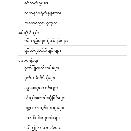
စစ်ဘက်ဥပဒေ
လစာနှင့်စရိတ်နှုန်းထား
အထွေထွေဗဟုသုတ
စစ်ချီသီချင်း
စစ်သည်ရေး/ဆိုသီချင်းများ
ရဲစိတ်ရဲမာန်သီချင်းများ
ဖျော်ဖြေရေး
ဂုဏ်ပြုဇာတ်လမ်းများ
မှတ်တမ်းဗီဒီယိုများ
မွေးနေ့ဆုတောင်းများ
သီချင်းတောင်းဆိုခြင်းများ
ဝတ္ထု/ကာတွန်း/ကဗျာများ
ဆောင်းပါး/မဂ္ဂဇင်းများ
ပေါ်ပြူလာသတင်းများ