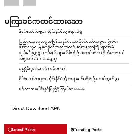
မကြာခင်ကတင်ထားသော
နိုင်ငံတော်သမ္မတ ထိုင်းနိုင်ငံသို့ ရောက်ရှိ
ပြည်ထောင်စုသမ္မတမြန်မာနိုင်ငံတော် နိုင်ငံတော်သမ္မတ ဦးမင်း
အောင်လှိုင် မြန်မာနိုင်ငံကက်သလစ် ဆရာတော်ကြီးများအဖွဲ့
ချုပ်၏ဥက္ကဋ္ဌ ကာဒီနယ် ချားလ်စ်ဘို ဦးဆောင်သော ကိုယ်စားလှယ်
အဖွဲ့အား လက်ခံတွေ့ဆုံ
တုနှိုင်းဂုဏ်ကျော် တပ်မတော်
နိုင်ငံတော်သမ္မတ ထိုင်းနိုင်ငံသို့ တရားဝင်ခရီးစဉ် စတင်ထွက်ခွာ
မင်္ဂလာအပေါင်းနှင့်ပြည့်စုံကြပါစေ🙏🙏🙏
Direct Download APK
Latest Posts
Trending Posts