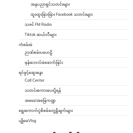
အနုပညာရှင်သတင်းများ
ထူးထူးခြားခြား Facebook သတင်းများ
သဇင် FM Radio
Tiktok ဆယ်လီများ
ကံစမ်းမဲ
ဉာဏ်စမ်းပဟေဠိ
ဖုန်းဘေလ်မဲဖောက်ခြင်း
ရင်ဖွင့်ဆွေးနွေး
Call Center
သတင်းစကားပေးပို့ရန်
အမေး/အဖြေကဏ္ဍ
ရွေးကောက်ပွဲစိစစ်တွေ့ရှိချက်များ
ပျိုမေVlog