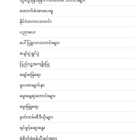
ထောက်ခံအားပေးမှု
နိုင်ငံတကာသတင်း
ပညာပေး
ပေါ်ပြူလာသတင်းများ
ပျော်ပွဲရွှင်ပွဲ
ပြည်သူ့အကျိုးပြု
ဖျော်ဖြေရေး
မူလစာမျက်နှာ
မွေးနေ့ဆုတောင်းများ
မွေးမြူရေး
မှတ်တမ်းဗီဒီယိုများ
ရင်ဖွင့်ဆွေးနွေး
ရဲစိတ်ရဲမန်သီချင်းများ