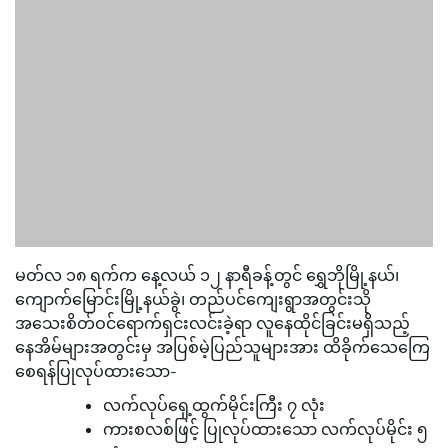
မတ်လ ၁၈ ရက်က နေ့လယ် ၁၂ နာရီခန့်တွင် ရွှေဘိုမြို့နယ်၊
ကျောက်မြောင်းမြို့နယ်ခွဲ၊ တည်ပင်ကျေးရွာအတွင်းသို
အသေးစိတ်ဝင်ရောက်ရှင်းလင်းခဲ့ရာ လူနေထိုင်ခြင်းမရှိသည့်
နေအိမ်များအတွင်းမှ အပြစ်မဲ့ပြည်သူများအား ထိခိုက်သေကြေ
စေရန်ပြုလုပ်ထားသော-
လက်လုပ်ရှေ့ထွက်မိုင်းကြီး ၇ လုံး
ကားစလစ်ဖြင့် ပြုလုပ်ထားသော လက်လုပ်မိုင်း ၅