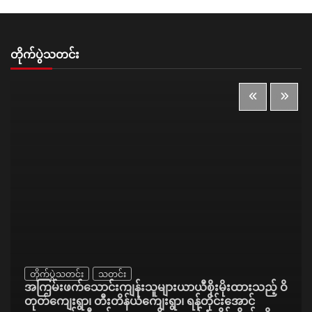
တိုက်ပွဲသတင်း
တိုက်ပွဲသတင်း
သတင်း
အကြမ်းဖက်သောင်းကျန်းသူများယာယီစိုးမိုးထားသည့် ဝိ
တုတ်ကျေးရွာ၊ တီးတိန်ယံကျေးရွာ၊ ရန်တိုင်းအောင်