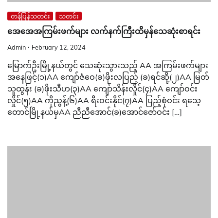
တန်ပြန်သတင်း
သတင်း
အေအေအကြမ်းဖက်များ လက်နက်ကြီးထိမှန်သေဆုံးစာရင်း
Admin
February 12, 2024
မြောက်ဦးမြို့နယ်တွင် သေဆုံးသွားသည့် AA အကြမ်းဖက်များ
အနေဖြင့်(၁)AA ကျော်ဇံဝေ(ခ)ဖိုးလပြည့် (ခ)ရင်ဆို့(၂)AA မြတ်
သူထွန်း (ခ)ဖိုးသီဟ(၃)AA ကျော်သိန်းလှိုင်(၄)AA ကျော်ဝင်း
လှိုင်(၅)AA ကိုညွန့်(၆)AA ရီးဝင်းနိုင်(၇)AA ပြည့်စုံဝင်း ရသေ့
တောင်မြို့နယ်မှAA ညီညီအောင်(ခ)အောင်ဇော်ဝင်း […]