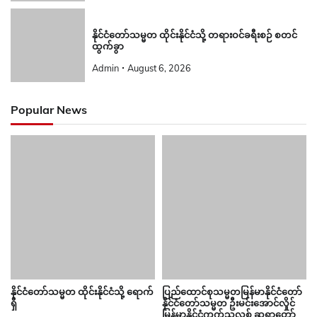
နိုင်ငံတော်သမ္မတ ထိုင်းနိုင်ငံသို့ တရားဝင်ခရီးစဉ် စတင်
ထွက်ခွာ
Admin
August 6, 2026
Popular News
နိုင်ငံတော်သမ္မတ ထိုင်းနိုင်ငံသို့ ရောက်
ပြည်ထောင်စုသမ္မတမြန်မာနိုင်ငံတော်
ရှိ
နိုင်ငံတော်သမ္မတ ဦးမင်းအောင်လှိုင်
မြန်မာနိုင်ငံကက်သလစ် ဆရာတော်