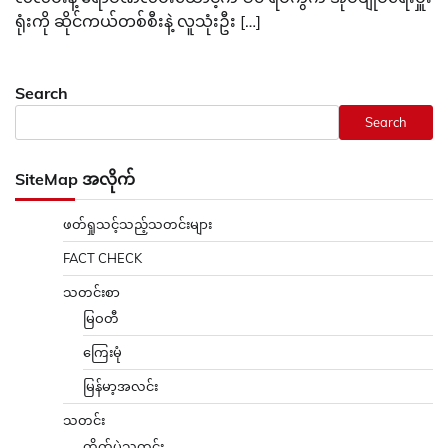
ရုံးကို ဆိုင်ကယ်တစ်စီးနဲ့ လူသုံးဦး […]
Search
Search
SiteMap အလိုက်
ဖတ်ရှုသင့်သည့်သတင်းများ
FACT CHECK
သတင်းစာ
မြဝတီ
ကြေးမုံ
မြန်မာ့အလင်း
သတင်း
တိုက်ပွဲသတင်း