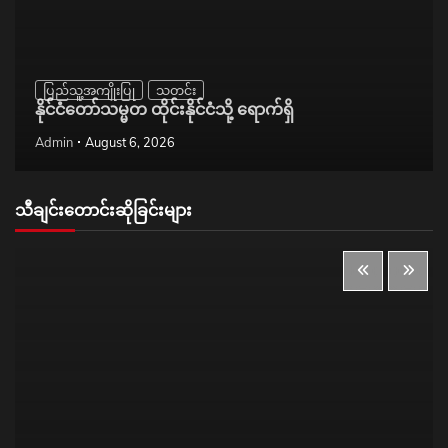
ပြည်သူ့အကျိုးပြု
သတင်း
နိုင်ငံတော်သမ္မတ ထိုင်းနိုင်ငံသို့ ရောက်ရှိ
Admin
August 6, 2026
သီချင်းတောင်းဆိုခြင်းများ