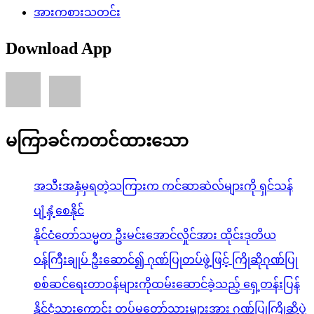
အားကစားသတင်း
Download App
မကြာခင်ကတင်ထားသော
အသီးအနှံမှရတဲ့သကြားက ကင်ဆာဆဲလ်များကို ရှင်သန်
ပျံ့နှံ့စေနိုင်
နိုင်ငံတော်သမ္မတ ဦးမင်းအောင်လှိုင်အား ထိုင်းဒုတိယ
ဝန်ကြီးချုပ် ဦးဆောင်၍ ဂုဏ်ပြုတပ်ဖွဲ့ဖြင့် ကြိုဆိုဂုဏ်ပြု
စစ်ဆင်ရေးတာဝန်များကိုထမ်းဆောင်ခဲ့သည့် ရှေ့တန်းပြန်
နိုင်ငံ့သားကောင်း တပ်မတော်သားများအား ဂုဏ်ပြုကြိုဆိုပွဲ