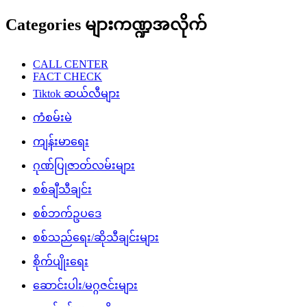
Categories များကဏ္ဍအလိုက်
CALL CENTER
FACT CHECK
Tiktok ဆယ်လီများ
ကံစမ်းမဲ
ကျန်းမာရေး
ဂုဏ်ပြုဇာတ်လမ်းများ
စစ်ချီသီချင်း
စစ်ဘက်ဥပဒေ
စစ်သည်ရေး/ဆိုသီချင်းများ
စိုက်ပျိုးရေး
ဆောင်းပါး/မဂ္ဂဇင်းများ