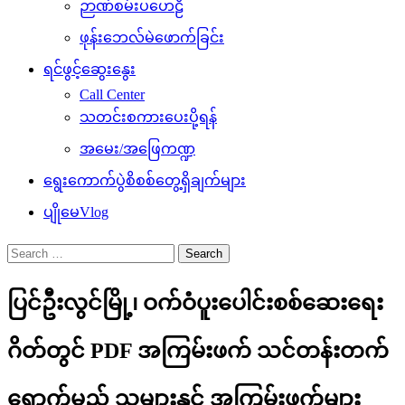
ဉာဏ်စမ်းပဟေဠိ
ဖုန်းဘေလ်မဲဖောက်ခြင်း
ရင်ဖွင့်ဆွေးနွေး
Call Center
သတင်းစကားပေးပို့ရန်
အမေး/အဖြေကဏ္ဍ
ရွေးကောက်ပွဲစိစစ်တွေ့ရှိချက်များ
ပျိုမေVlog
Search
for:
ပြင်ဦးလွင်မြို့၊ ဝက်ဝံပူးပေါင်းစစ်ဆေးရေး
ဂိတ်တွင် PDF အကြမ်းဖက် သင်တန်းတက်
ရောက်မည့် သူများနှင့် အကြမ်းဖက်များ