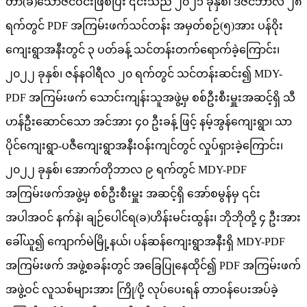
တာ(ခ)သော်ဇင်ဝင်းဖြစ်ပြီး ၎င်းသည် ၂၀၂၁ ခုနှစ်၊ ဒီဇင်ဘာလ ၂၈
ရက်တွင် PDF အကြမ်းဖက်သင်တန်း အမှတ်စဉ်(၅)အား ပန်ဝိုး
ကျေးရွာအနီးတွင် ၃ ပတ်ခန့် သင်တန်းတက်ရောက်ခဲ့ကြောင်း၊
၂၀၂၂ ခုနှစ်၊ ဇန်နဝါရီလ ၂၀ ရက်တွင် သင်တန်းဆင်း၍ MDY-
PDF အကြမ်းဖက် သောင်းကျန်းသူအဖွဲ့မှ စစ်ဦးစီးမှူးအဆင့်ရှိ သီ
ဟန်ဦးဆောင်သော အင်အား ၄၀ ဦးခန့် ဖြင့် နမ့်အွန်ကျေးရွာ၊ သာ
ပိုင်ကျေးရွာ-ပဇီကျေးရွာအနီးဝန်းကျင်တွင် လှုပ်ရှားခဲ့ကြောင်း၊
၂၀၂၂ ခုနှစ်၊ အောက်တိုဘာလ ၉ ရက်တွင် MDY-PDF
အကြမ်းဖက်အဖွဲ့မှ စစ်ဦးစီးမှူး အဆင့်ရှိ အော်စမွန်မှ ၎င်း
အပါအဝင် နက်နဲ၊ ချဉ်ပေါင်ရ(ခ)ဟိန်းမင်းထွန်း၊ ဘိုဘိုတို့ ၄ ဦးအား
ခေါ်ယူ၍ ကျောက်မဲမြို့နယ်၊ ပန်ဆန်ကျေးရွာအနီးရှိ MDY-PDF
အကြမ်းဖက် အဖွဲ့စခန်းတွင် အခြေပြုနေထိုင်၍ PDF အကြမ်းဖက်
အဖွဲ့ဝင် လူသစ်များအား ကြို/ပို့ လုပ်ပေးရန် တာဝန်ပေးအပ်ခဲ့