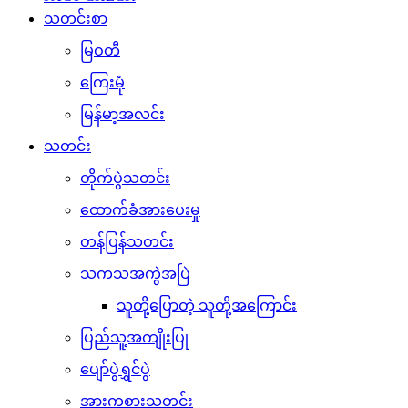
သတင်းစာ
မြဝတီ
ကြေးမုံ
မြန်မာ့အလင်း
သတင်း
တိုက်ပွဲသတင်း
ထောက်ခံအားပေးမှု
တန်ပြန်သတင်း
သကသအကွဲအပြဲ
သူတို့ပြောတဲ့ သူတို့အကြောင်း
ပြည်သူ့အကျိုးပြု
ပျော်ပွဲရွှင်ပွဲ
အားကစားသတင်း