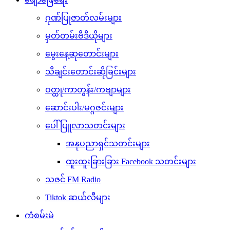
ဂုဏ်ပြုဇာတ်လမ်းများ
မှတ်တမ်းဗီဒီယိုများ
မွေးနေ့ဆုတောင်းများ
သီချင်းတောင်းဆိုခြင်းများ
ဝတ္ထု/ကာတွန်း/ကဗျာများ
ဆောင်းပါး/မဂ္ဂဇင်းများ
ပေါ်ပြူလာသတင်းများ
အနုပညာရှင်သတင်းများ
ထူးထူးခြားခြား Facebook သတင်းများ
သဇင် FM Radio
Tiktok ဆယ်လီများ
ကံစမ်းမဲ