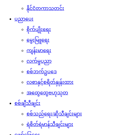
နိုင်ငံတကာသတင်း
ပညာပေး
စိုက်ပျိုးရေး
မွေးမြူရေး
ကျန်းမာရေး
လက်မှုပညာ
စစ်ဘက်ဥပဒေ
လစာနှင့်စရိတ်နှုန်းထား
အထွေထွေဗဟုသုတ
စစ်ချီသီချင်း
စစ်သည်ရေး/ဆိုသီချင်းများ
ရဲစိတ်ရဲမာန်သီချင်းများ
ဖျော်ဖြေရေး