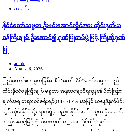
သတင်း
နိုင်ငံတော်သမ္မတ ဦးမင်းအောင်လှိုင်အား ထိုင်းဒုတိယ
ဝန်ကြီးချုပ် ဦးဆောင်၍ ဂုဏ်ပြုတပ်ဖွဲ့ဖြင့် ကြိုဆိုဂုဏ်
ပြု
admin
August 6, 2026
ပြည်ထောင်စုသမ္မတမြန်မာနိုင်ငံတော်၊ နိုင်ငံတော်သမ္မတသည်
ထိုင်းနိုင်ငံဝန်ကြီးချုပ် မစ္စတာ အနုထင်ချာဝီရကွန်၏ ဖိတ်ကြား
ချက်အရ တရားဝင်ခရီးစဉ်(Official Visit)အဖြစ် ယနေ့နံနက်ပိုင်း
တွင် ထိုင်းနိုင်ငံသို့ရောက်ရှိခဲ့သည်။ နိုင်ငံတော်သမ္မတ ဦးဆောင်
သည့်အဆင့်မြင့်ကိုယ်စားလှယ်အဖွဲ့အား ထိုင်းနိုင်ငံဒုတိယ