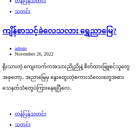
တန်ပြန်သတင်း
သတင်း
ကျိန်စာသင့်ခဲလေသလား ရွှေညာမြေ?
admin
November 26, 2022
ရိုးသားတဲ့ ကျေးလက်ကအသားညိုညိုနဲ့ စိတ်ထားဖြူစင်သူတွေ
အခုတော့.. အညာမြေမှ နွေးထွေးတဲ့စကားသံလေးတွေအစား
သေနတ်သံတွေပဲကြားနေရပြီလေ..
တန်ပြန်သတင်း
သတင်း