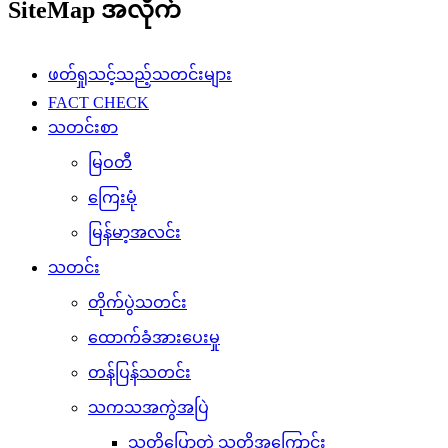
SiteMap အလိုက်
ဖတ်ရှုသင့်သည့်သတင်းများ
FACT CHECK
သတင်းစာ
မြဝတီ
ကြေးမုံ
မြန်မာ့အလင်း
သတင်း
တိုက်ပွဲသတင်း
ထောက်ခံအားပေးမှု
တန်ပြန်သတင်း
သကသအကွဲအပြဲ
သူတို့ပြောတဲ့ သူတို့အကြောင်း