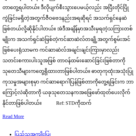
တာတွေ့ရပါတယ်။ ဒီလိုပျက်စီးသွားပေမယ့်လည်း အပြီးတိုင်ပြို
ကွဲခြင်းမရှိတဲ့အတွက်ဇီဝဗေဒနည်းအရဆိုရင် အသက်ရှင်နေဆဲ
ဖြစ်တယ်လို့ဆိုနိုင်ပါတယ်။ အဲဒီအချိန်မှာအသီးမှရတဲ့သကြားတစ်
မျိုးက အသက်ရှင်ဆဲဖြစ်တဲ့ကင်ဆာဆဲလ်တချို့အတွက်စွမ်းအင်
ဖြစ်ပေးရုံသာမက ကင်ဆာဆဲလ်အချင်းချင်းကြားမှာလည်း
သတင်းစကားပါးသူအဖြစ် တာဝန်ထမ်းဆောင်ခြင်းဖြစ်တာကို
သုတေသီများကတွေ့ရှိထားတာဖြစ်ပါတယ်။ ဓာတုကုထုံးအသုံးပြု
ကုသမှုအများစုမှာ ကင်ဆာရောဂါပြန်ဖြစ်တာကိုတွေ့ရခြင်းက ဘာ
ကြောင့်လဲဆိုတာကို ယခုသုတေသနကအဖြေဖော်ထုတ်ပေးလိုက်
နိုင်တာဖြစ်ပါတယ်။ Ref: STDကိုထက်
Read More
ပြည်သူ့အကျိုးပြု