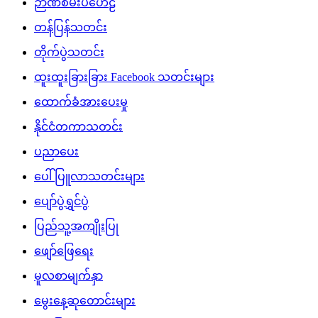
ဉာဏ်စမ်းပဟေဠိ
တန်ပြန်သတင်း
တိုက်ပွဲသတင်း
ထူးထူးခြားခြား Facebook သတင်းများ
ထောက်ခံအားပေးမှု
နိုင်ငံတကာသတင်း
ပညာပေး
ပေါ်ပြူလာသတင်းများ
ပျော်ပွဲရွှင်ပွဲ
ပြည်သူ့အကျိုးပြု
ဖျော်ဖြေရေး
မူလစာမျက်နှာ
မွေးနေ့ဆုတောင်းများ