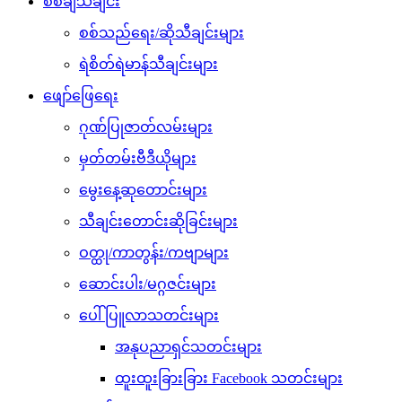
စစ်ချီသီချင်း
စစ်သည်ရေး/ဆိုသီချင်းများ
ရဲစိတ်ရဲမာန်သီချင်းများ
ဖျော်ဖြေရေး
ဂုဏ်ပြုဇာတ်လမ်းများ
မှတ်တမ်းဗီဒီယိုများ
မွေးနေ့ဆုတောင်းများ
သီချင်းတောင်းဆိုခြင်းများ
ဝတ္ထု/ကာတွန်း/ကဗျာများ
ဆောင်းပါး/မဂ္ဂဇင်းများ
ပေါ်ပြူလာသတင်းများ
အနုပညာရှင်သတင်းများ
ထူးထူးခြားခြား Facebook သတင်းများ