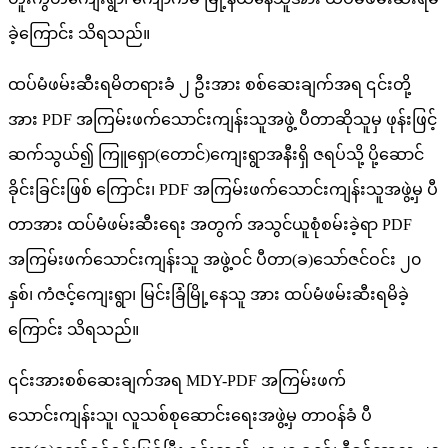
ခဲ့ကြောင်း သိရသည်။
ထပ်မံဖမ်းဆီးရမိတရားခံ ၂ ဦးအား စစ်ဆေးချက်အရ ၎င်းတို့
အား PDF အကြမ်းဖက်သောင်းကျန်းသူအဖွဲ့ ပီတာဆိုသူမှ ဖုန်းဖြင့်
ဆက်သွယ်၍ ကြူရှော(တောင်)ကျေးရွာအနီးရှိ ဇရပ်သို့ ပို့ဆောင်
ခိုင်းခြင်းဖြစ် ကြောင်း၊ PDF အကြမ်းဖက်သောင်းကျန်းသူအဖွဲ့မှ ပီ
တာအား ထပ်မံဖမ်းဆီးရေး အတွက် အသွင်ယူစုံစမ်းခဲ့ရာ PDF
အကြမ်းဖက်သောင်းကျန်းသူ အဖွဲ့ဝင် ပီတာ(ခ)သော်ဇင်ဝင်း ၂၀
နှစ်၊ ကံဇင့်ကျေးရွာ၊ မြင်းခြံမြို့နေသူ အား ထပ်မံဖမ်းဆီးရမိခဲ့
ကြောင်း သိရသည်။
၎င်းအားစစ်ဆေးချက်အရ MDY-PDF အကြမ်းဖက်
သောင်းကျန်းသူ၊ လူသစ်စုဆောင်းရေးအဖွဲ့မှ တာဝန်ခံ ပီ