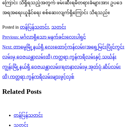
ကြောင်း သိရှိရသည့်အတွက် ဖမ်းဆီးရမိတရားခံများအား ဥပဒေ
အရအရေးယူနိုင်ရေး စစ်ဆေးလျက်ရှိကြောင်း သိရသည်။
Posted in
တန်ပြန်သတင်း
,
သတင်း
Post
Previous:
မင်္ဂလာရှိသော မနက်ခင်းလေးပါရှင်
navigation
Next:
တာမွေမြို့နယ်ရှိ လေးထောင့်ကန်လမ်း(အရှေ့မြင်းပြိုင်ကွင်း
လမ်းမှ ဝေဇယန္တာလမ်းထိ) ကတ္တရာ ကွန်ကရိလမ်းနှင့် သင်္ဃန်း
ကျွန်းမြို့နယ်ရှိ ဝေဇယန္တာလမ်း(ရတနာလမ်းမှ အုတ်ပုံ ဆိပ်လမ်း
ထိ) ကတ္တရာ ကွန်ကရိလမ်းများဖွင့်လှစ်
Related Posts
တန်ပြန်သတင်း
သတင်း