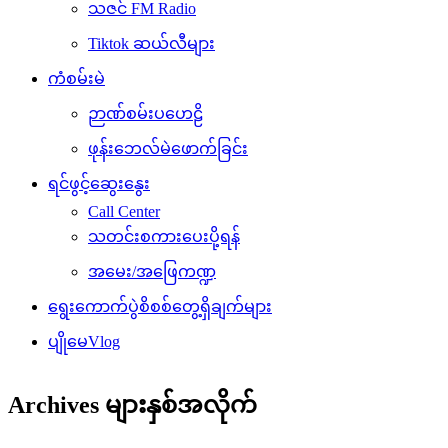
သဇင် FM Radio
Tiktok ဆယ်လီများ
ကံစမ်းမဲ
ဉာဏ်စမ်းပဟေဠိ
ဖုန်းဘေလ်မဲဖောက်ခြင်း
ရင်ဖွင့်ဆွေးနွေး
Call Center
သတင်းစကားပေးပို့ရန်
အမေး/အဖြေကဏ္ဍ
ရွေးကောက်ပွဲစိစစ်တွေ့ရှိချက်များ
ပျိုမေVlog
Archives များနှစ်အလိုက်