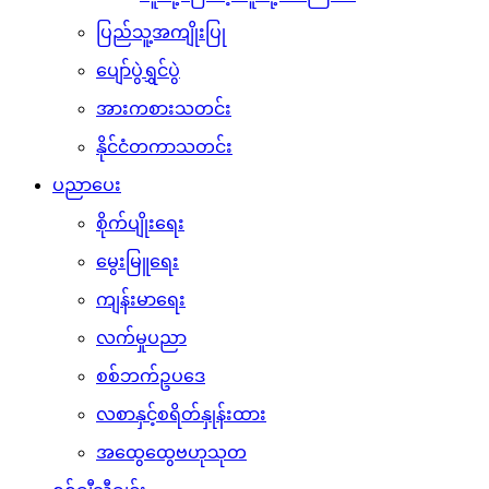
ပြည်သူ့အကျိုးပြု
ပျော်ပွဲရွှင်ပွဲ
အားကစားသတင်း
နိုင်ငံတကာသတင်း
ပညာပေး
စိုက်ပျိုးရေး
မွေးမြူရေး
ကျန်းမာရေး
လက်မှုပညာ
စစ်ဘက်ဥပဒေ
လစာနှင့်စရိတ်နှုန်းထား
အထွေထွေဗဟုသုတ