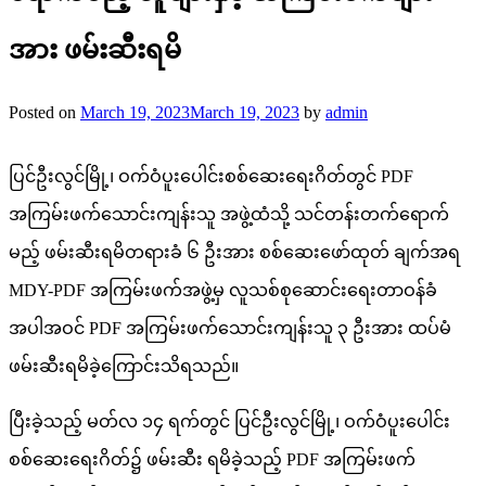
အား ဖမ်းဆီးရမိ
Posted on
March 19, 2023
March 19, 2023
by
admin
ပြင်ဦးလွင်မြို့၊ ဝက်ဝံပူးပေါင်းစစ်ဆေးရေးဂိတ်တွင် PDF
အကြမ်းဖက်သောင်းကျန်းသူ အဖွဲ့ထံသို့ သင်တန်းတက်ရောက်
မည့် ဖမ်းဆီးရမိတရားခံ ၆ ဦးအား စစ်ဆေးဖော်ထုတ် ချက်အရ
MDY-PDF အကြမ်းဖက်အဖွဲ့မှ လူသစ်စုဆောင်းရေးတာဝန်ခံ
အပါအဝင် PDF အကြမ်းဖက်သောင်းကျန်းသူ ၃ ဦးအား ထပ်မံ
ဖမ်းဆီးရမိခဲ့ကြောင်းသိရသည်။
ပြီးခဲ့သည့် မတ်လ ၁၄ ရက်တွင် ပြင်ဦးလွင်မြို့၊ ဝက်ဝံပူးပေါင်း
စစ်ဆေးရေးဂိတ်၌ ဖမ်းဆီး ရမိခဲ့သည့် PDF အကြမ်းဖက်