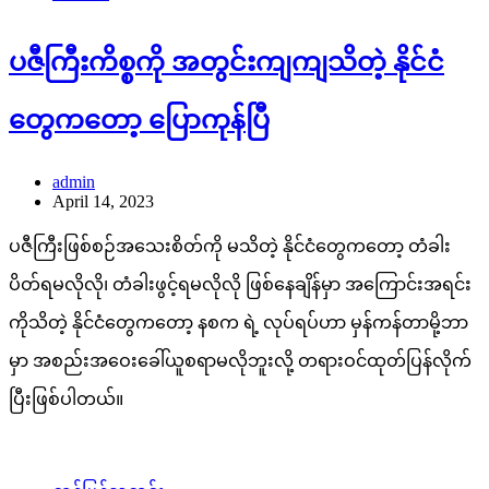
ပဇီကြီးကိစ္စကို အတွင်းကျကျသိတဲ့ နိုင်ငံ
တွေကတော့ ပြောကုန်ပြီ
admin
April 14, 2023
ပဇီကြီးဖြစ်စဉ်အသေးစိတ်ကို မသိတဲ့ နိုင်ငံတွေကတော့ တံခါး
ပိတ်ရမလိုလို၊ တံခါးဖွင့်ရမလိုလို ဖြစ်နေချိန်မှာ အကြောင်းအရင်း
ကိုသိတဲ့ နိုင်ငံတွေကတော့ နစက ရဲ့ လုပ်ရပ်ဟာ မှန်ကန်တာမို့ဘာ
မှာ အစည်းအဝေးခေါ်ယူစရာမလိုဘူးလို့ တရားဝင်ထုတ်ပြန်လိုက်
ပြီးဖြစ်ပါတယ်။