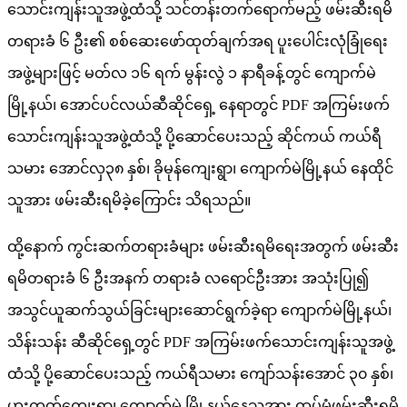
သောင်းကျန်းသူအဖွဲ့ထံသို့ သင်တန်းတက်ရောက်မည့် ဖမ်းဆီးရမိ
တရားခံ ၆ ဦး၏ စစ်ဆေးဖော်ထုတ်ချက်အရ ပူးပေါင်းလုံခြုံရေး
အဖွဲ့များဖြင့် မတ်လ ၁၆ ရက် မွန်းလွဲ ၁ နာရီခန့်တွင် ကျောက်မဲ
မြို့နယ်၊ အောင်ပင်လယ်ဆီဆိုင်ရှေ့ နေရာတွင် PDF အကြမ်းဖက်
သောင်းကျန်းသူအဖွဲ့ထံသို့ ပို့ဆောင်ပေးသည့် ဆိုင်ကယ် ကယ်ရီ
သမား အောင်လှ၃၈ နှစ်၊ ခိုမုန်ကျေးရွာ၊ ကျောက်မဲမြို့နယ် နေထိုင်
သူအား ဖမ်းဆီးရမိခဲ့ကြောင်း သိရသည်။
ထို့နောက် ကွင်းဆက်တရားခံများ ဖမ်းဆီးရမိရေးအတွက် ဖမ်းဆီး
ရမိတရားခံ ၆ ဦးအနက် တရားခံ လရောင်ဦးအား အသုံးပြု၍
အသွင်ယူဆက်သွယ်ခြင်းများဆောင်ရွက်ခဲ့ရာ ကျောက်မဲမြို့နယ်၊
သိန်းသန်း ဆီဆိုင်ရှေ့တွင် PDF အကြမ်းဖက်သောင်းကျန်းသူအဖွဲ့
ထံသို့ ပို့ဆောင်ပေးသည့် ကယ်ရီသမား ကျော်သန်းအောင် ၃၀ နှစ်၊
ဟူးကွတ်ကျေးရွာ၊ ကျောက်မဲ မြို့နယ်နေသူအား ထပ်မံဖမ်းဆီးရမိ