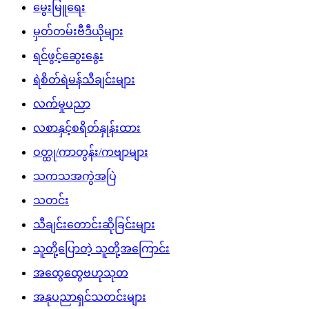
မွေးမြူရေး
မှတ်တမ်းဗီဒီယိုများ
ရင်ဖွင့်ဆွေးနွေး
ရဲစိတ်ရဲမန်သီချင်းများ
လက်မှုပညာ
လစာနှင့်စရိတ်နှုန်းထား
ဝတ္ထု/ကာတွန်း/ကဗျာများ
သကသအကွဲအပြဲ
သတင်း
သီချင်းတောင်းဆိုခြင်းများ
သူတို့ပြောတဲ့ သူတို့အကြောင်း
အထွေထွေဗဟုသုတ
အနုပညာရှင်သတင်းများ