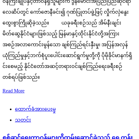
ဝန်ကြီးချုပ်နှင့်တာဝန်ရှိသူများက ဒွန်မောင်းအပြည်ပြည်ဆိုင်ရာ
လေဆိပ်တွင် ကော်ဇောနီခင်း၍ ဂုဏ်ပြုတပ်ဖွဲ့ဖြင့် လှိုက်လှဲနွေး
ထွေးစွာကြိုဆိုခဲ့သည်။ ယခုခရီးစဉ်သည် အိမ်နီးချင်း
မိတ်ဆွေနိုင်ငံများဖြစ်သည့် မြန်မာနှင့်ထိုင်းနိုင်ငံတို့အကြား
အစဉ်အလာကောင်းမွန်သော ချစ်ကြည်ရင်းနှီးမှု၊ အပြန်အလှန်
ယုံကြည်မှုနှင့်ဘက်စုံပူးပေါင်းဆောင်ရွက်မှုတို့ကို ပိုမိုခိုင်မာနက်ရှိ
င်းစေမည့် နိုင်ငံတော်အဆင့်တရားဝင်ချစ်ကြည်ရေးခရီးစဉ်
တစ်ရပ်ဖြစ်သည်။
Read More
ထောက်ခံအားပေးမှု
သတင်း
စစ်ဆင်ရေးတာဝန်များကိုထမ်းဆောင်ခဲ့သည့် ရှေ့တန်း