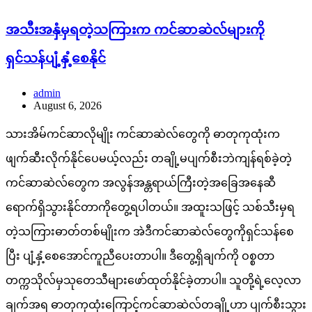
အသီးအနှံမှရတဲ့သကြားက ကင်ဆာဆဲလ်များကို
ရှင်သန်ပျံ့နှံ့စေနိုင်
admin
August 6, 2026
သားအိမ်ကင်ဆာလိုမျိုး ကင်ဆာဆဲလ်တွေကို ဓာတုကုထုံးက
ဖျက်ဆီးလိုက်နိုင်ပေမယ့်လည်း တချို့မပျက်စီးဘဲကျန်ရစ်ခဲ့တဲ့
ကင်ဆာဆဲလ်တွေက အလွန်အန္တရာယ်ကြီးတဲ့အခြေအနေဆီ
ရောက်ရှိသွားနိုင်တာကိုတွေ့ရပါတယ်။ အထူးသဖြင့် သစ်သီးမှရ
တဲ့သကြားဓာတ်တစ်မျိုးက အဲဒီကင်ဆာဆဲလ်တွေကိုရှင်သန်စေ
ပြီး ပျံ့နှံ့စေအောင်ကူညီပေးတာပါ။ ဒီတွေ့ရှိချက်ကို ဝစ္စတာ
တက္ကသိုလ်မှသုတေသီများဖော်ထုတ်နိုင်ခဲ့တာပါ။ သူတို့ရဲ့လေ့လာ
ချက်အရ ဓာတုကုထုံးကြောင့်ကင်ဆာဆဲလ်တချို့ဟာ ပျက်စီးသွား