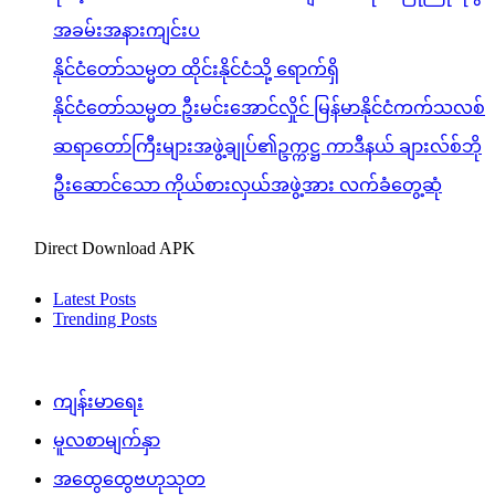
အခမ်းအနားကျင်းပ
နိုင်ငံတော်သမ္မတ ထိုင်းနိုင်ငံသို့ ရောက်ရှိ
နိုင်ငံတော်သမ္မတ ဦးမင်းအောင်လှိုင် မြန်မာနိုင်ငံကက်သလစ်
ဆရာတော်ကြီးများအဖွဲ့ချုပ်၏ဥက္ကဋ္ဌ ကာဒီနယ် ချားလ်စ်ဘို
ဦးဆောင်သော ကိုယ်စားလှယ်အဖွဲ့အား လက်ခံတွေ့ဆုံ
Direct Download APK
Latest Posts
Trending Posts
ကျန်းမာရေး
မူလစာမျက်နှာ
အထွေထွေဗဟုသုတ