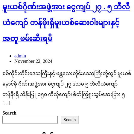
မူးယစ်ဂိုဏ်းအဖွဲ့အား ငွေကျပ် ၂၇ . ၅ ဘီလီ
ယံကျော် တန်ဖိုးရှိမူးယစ်ဆေးဝါးများနှင့်
အတူ ဖမ်းဆီးရမိ
admin
November 22, 2024
စစ်ကိုင်းတိုင်းဒေသကြီးနှင့် မန္တလေးတိုင်းဒေသကြီးတို့တွင် မူးယစ်
မှောင်ခို ဂိုဏ်းအဖွဲ့အား ငွေကျပ် ၂၇ ဒသမ ၅ ဘီလီယံကျော်
တန်ဖိုးရှိ ဘိန်းဖြူ ၁၅၀ ကီလိုကျော်၊ စိတ်ကြွရူးသွပ်ဆေးပြား ၅
[…]
Search
Search