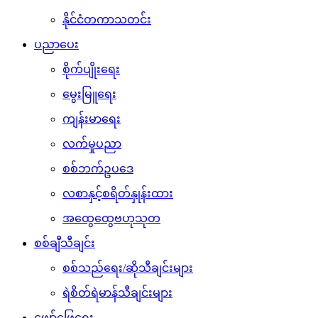
နိုင်ငံတကာသတင်း
ပညာပေး
စိုက်ပျိုးရေး
မွေးမြူရေး
ကျန်းမာရေး
လက်မှုပညာ
စစ်ဘက်ဥပဒေ
လစာနှင့်စရိတ်နှုန်းထား
အထွေထွေဗဟုသုတ
စစ်ချီသီချင်း
စစ်သည်ရေး/ဆိုသီချင်းများ
ရဲစိတ်ရဲမာန်သီချင်းများ
ဖျော်ဖြေရေး