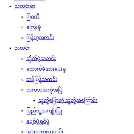
သတင်းစာ
မြဝတီ
ကြေးမုံ
မြန်မာ့အလင်း
သတင်း
တိုက်ပွဲသတင်း
ထောက်ခံအားပေးမှု
တန်ပြန်သတင်း
သကသအကွဲအပြဲ
သူတို့ပြောတဲ့ သူတို့အကြောင်း
ပြည်သူ့အကျိုးပြု
ပျော်ပွဲရွှင်ပွဲ
အားကစားသတင်း