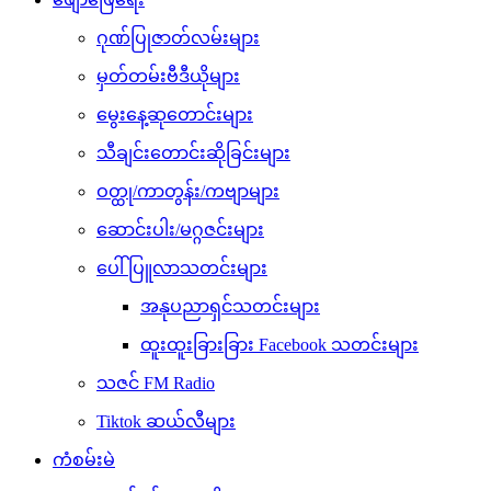
ဂုဏ်ပြုဇာတ်လမ်းများ
မှတ်တမ်းဗီဒီယိုများ
မွေးနေ့ဆုတောင်းများ
သီချင်းတောင်းဆိုခြင်းများ
ဝတ္ထု/ကာတွန်း/ကဗျာများ
ဆောင်းပါး/မဂ္ဂဇင်းများ
ပေါ်ပြူလာသတင်းများ
အနုပညာရှင်သတင်းများ
ထူးထူးခြားခြား Facebook သတင်းများ
သဇင် FM Radio
Tiktok ဆယ်လီများ
ကံစမ်းမဲ