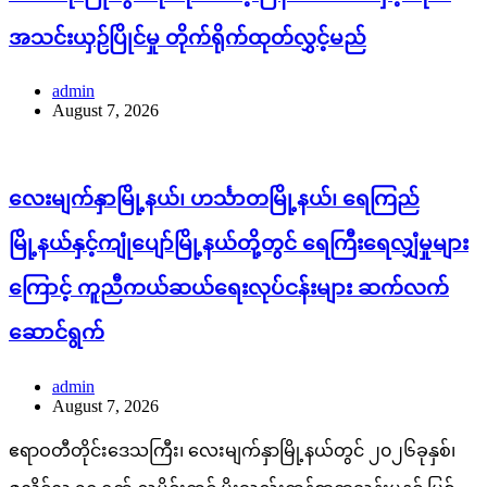
အသင်းယှဉ်ပြိုင်မှု တိုက်ရိုက်ထုတ်လွှင့်မည်
admin
August 7, 2026
လေးမျက်နှာမြို့နယ်၊ ဟင်္သာတမြို့နယ်၊ ရေကြည်
မြို့နယ်နှင့်ကျုံပျော်မြို့နယ်တို့တွင် ရေကြီးရေလျှံမှုများ
ကြောင့် ကူညီကယ်ဆယ်ရေးလုပ်ငန်းများ ဆက်လက်
ဆောင်ရွက်
admin
August 7, 2026
ဧရာဝတီတိုင်းဒေသကြီး၊ လေးမျက်နှာမြို့နယ်တွင် ၂၀၂၆ခုနှစ်၊