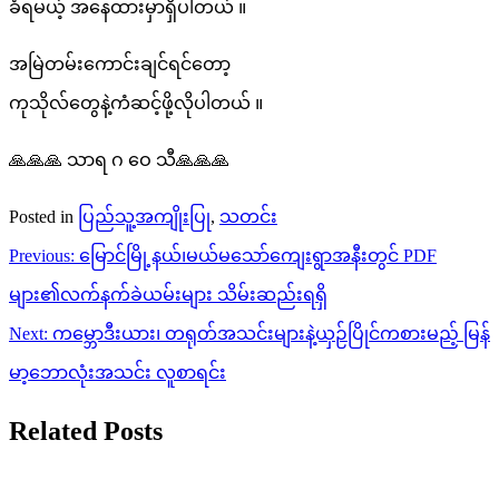
ခံရမယ့် အနေထားမှာရှိပါတယ် ။
အမြဲတမ်းကောင်းချင်ရင်တော့
ကုသိုလ်တွေနဲ့ကံဆင့်ဖို့လိုပါတယ် ။
🙏🙏🙏 သာရ ဂ ဝေ သီ🙏🙏🙏
Posted in
ပြည်သူ့အကျိုးပြု
,
သတင်း
Post
Previous:
မြောင်မြို့နယ်၊မယ်မသော်ကျေးရွာအနီးတွင် PDF
navigation
များ၏လက်နက်ခဲယမ်းများ သိမ်းဆည်းရရှိ
Next:
ကမ္ဘောဒီးယား၊ တရုတ်အသင်းများနဲ့ယှဉ်ပြိုင်ကစားမည့် မြန်
မာ့ဘောလုံးအသင်း လူစာရင်း
Related Posts