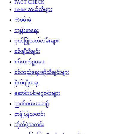
FACT CHECK
Tiktok ဆယ်လီများ
ကံစမ်းမဲ
ကျန်းမာရေး
ဂုဏ်ပြုဇာတ်လမ်းများ
စစ်ချီသီချင်း
စစ်ဘက်ဥပဒေ
စစ်သည်ရေး/ဆိုသီချင်းများ
စိုက်ပျိုးရေး
ဆောင်းပါး/မဂ္ဂဇင်းများ
ဉာဏ်စမ်းပဟေဠိ
တန်ပြန်သတင်း
တိုက်ပွဲသတင်း