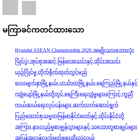
မကြာခင်ကတင်ထားသော
Hyundai ASEAN Championship 2026 အမျိုးသားဘောလုံး
ပြိုင်ပွဲ၊ အုပ်စုအဆင့် မြန်မာအသင်းနှင့် ထိုင်းအသင်း
ယှဉ်ပြိုင်မှု တိုက်ရိုက်ထုတ်လွှင့်မည်
လေးမျက်နှာမြို့နယ်၊ ဟင်္သာတမြို့နယ်၊ ရေကြည်မြို့နယ်နှင့်
ကျုံပျော်မြို့နယ်တို့တွင် ရေကြီးရေလျှံမှုများကြောင့် ကူညီ
ကယ်ဆယ်ရေးလုပ်ငန်းများ ဆက်လက်ဆောင်ရွက်
ပြည်ထောင်စုသမ္မတမြန်မာနိုင်ငံတော်နှင့် ထိုင်းနိုင်ငံတို့
အကြား နားလည်မှုစာချွန်လွှာများနှင့် သဘောတူစာချုပ်များ
အပြန်အလှန်လက်မှတ်ရေးထိုးလဲလှယ်