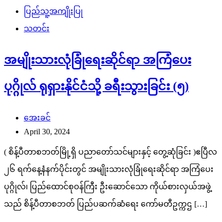
ပြည်သူ့အကျိုးပြု
သတင်း
အမျိုးသားလုံခြုံရေးဆိုင်ရာ အကြံပေး
ပုဂ္ဂိုလ် ရုရှားနိုင်ငံသို့ ခရီးသွားခြင်း (၅)
အေးခင်
April 30, 2024
( စိန့်ပီတာစဘတ်မြို့ရှိ ပညာတော်သင်များနှင့် တွေ့ဆုံခြင်း )ဧပြီလ
၂၆ ရက်နေ့နံနက်ပိုင်းတွင် အမျိုးသားလုံခြုံရေးဆိုင်ရာ အကြံပေး
ပုဂ္ဂိုလ်၊ ပြည်ထောင်စုဝန်ကြီး ဦးဆောင်သော ကိုယ်စားလှယ်အဖွဲ့
သည် စိန့်ပီတာစဘတ် ပြည်ပဆက်ဆံရေး ကော်မတီဥက္ကဌ […]