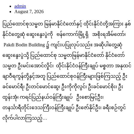
admin
August 7, 2026
ပြည်ထောင်စုသမ္မတ မြန်မာနိုင်ငံတော်နှင့် ထိုင်းနိုင်ငံတို့အကြား နှစ်
နိုင်ငံတွေ့ဆုံ ဆွေးနွေးပွဲကို ဗန်ကောက်မြို့ရှိ အစိုးရအိမ်တော်၊
Pakdi Bodin Building ၌ ကျင်းပပြုလုပ်သည်။ အဆိုပါတွေ့ဆုံ
ဆွေးနွေးပွဲသို့ ပြည်ထောင်စု သမ္မတမြန်မာနိုင်ငံတော် နိုင်ငံတော်
သမ္မတ ဦးမင်းအောင်လှိုင်၊ ထိုင်းနိုင်ငံဝန်ကြီးချုပ် မစ္စတာ အနုထင်
ချာဝီရကွန်တို့နှင့်အတူ ပြည်ထောင်စုဝန်ကြီးများဖြစ်ကြသည့် ဦး
ခင်မောင်ရီ၊ ဦးတင်မောင်ဆွေ၊ ဦးကိုကိုလွင်၊ ဦးခင်မောင်စိုး၊ ဦး
ထွန်းအုံ၊ ကရင်ပြည်နယ်ဝန်ကြီးချုပ် ဦးစောမြင့်ဦး၊
တနင်္သာရီတိုင်းဒေသကြီးဝန်ကြီးချုပ် ဦးဇော်နိုင်ဦး၊ ခရီးစဉ်တွင်
လိုက်ပါလာကြသည့်…