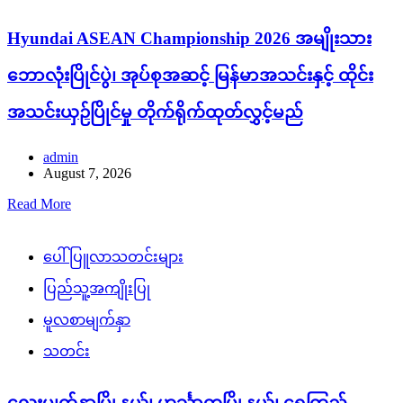
Hyundai ASEAN Championship 2026 အမျိုးသား
ဘောလုံးပြိုင်ပွဲ၊ အုပ်စုအဆင့် မြန်မာအသင်းနှင့် ထိုင်း
အသင်းယှဉ်ပြိုင်မှု တိုက်ရိုက်ထုတ်လွှင့်မည်
admin
August 7, 2026
Read More
ပေါ်ပြူလာသတင်းများ
ပြည်သူ့အကျိုးပြု
မူလစာမျက်နှာ
သတင်း
လေးမျက်နှာမြို့နယ်၊ ဟင်္သာတမြို့နယ်၊ ရေကြည်