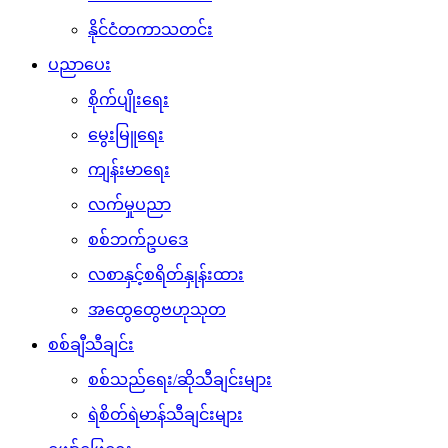
နိုင်ငံတကာသတင်း
ပညာပေး
စိုက်ပျိုးရေး
မွေးမြူရေး
ကျန်းမာရေး
လက်မှုပညာ
စစ်ဘက်ဥပဒေ
လစာနှင့်စရိတ်နှုန်းထား
အထွေထွေဗဟုသုတ
စစ်ချီသီချင်း
စစ်သည်ရေး/ဆိုသီချင်းများ
ရဲစိတ်ရဲမာန်သီချင်းများ