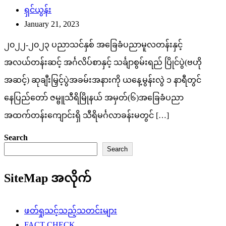
ရှင်ယွန်း
January 21, 2023
၂၀၂၂-၂၀၂၃ ပညာသင်နှစ် အခြေခံပညာမူလတန်းနှင့်
အလယ်တန်းဆင့် အင်္ဂလိပ်စာနှင့် သင်္ချာစွမ်းရည် ပြိုင်ပွဲ(ဗဟို
အဆင့်) ဆုချီးမြှင့်ပွဲအခမ်းအနားကို ယနေ့မွန်းလွဲ ၁ နာရီတွင်
နေပြည်တော် ဇမ္ဗူသီရိမြိုနယ် အမှတ်(၆)အခြေခံပညာ
အထက်တန်းကျောင်းရှိ သီရိမင်္ဂလာခန်းမတွင် […]
Search
Search
SiteMap အလိုက်
ဖတ်ရှုသင့်သည့်သတင်းများ
FACT CHECK