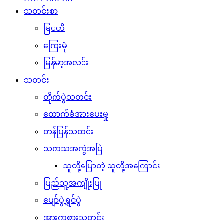
သတင်းစာ
မြဝတီ
ကြေးမုံ
မြန်မာ့အလင်း
သတင်း
တိုက်ပွဲသတင်း
ထောက်ခံအားပေးမှု
တန်ပြန်သတင်း
သကသအကွဲအပြဲ
သူတို့ပြောတဲ့ သူတို့အကြောင်း
ပြည်သူ့အကျိုးပြု
ပျော်ပွဲရွှင်ပွဲ
အားကစားသတင်း