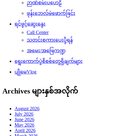
ဉာဏ်စမ်းပဟေဠိ
ဖုန်းဘေလ်မဲဖောက်ခြင်း
ရင်ဖွင့်ဆွေးနွေး
Call Center
သတင်းစကားပေးပို့ရန်
အမေး/အဖြေကဏ္ဍ
ရွေးကောက်ပွဲစိစစ်တွေ့ရှိချက်များ
ပျိုမေVlog
Archives များနှစ်အလိုက်
August 2026
July 2026
June 2026
May 2026
April 2026
March 2026