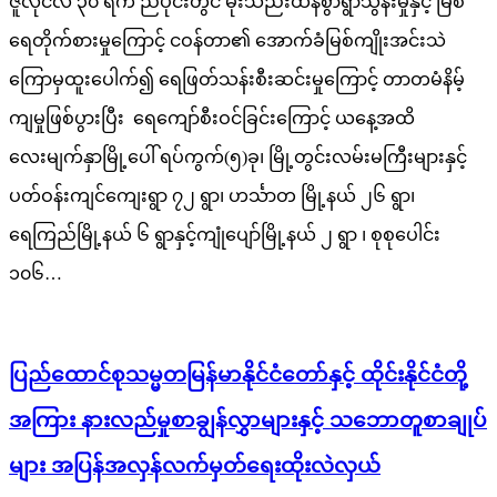
ဇူလိုင်လ ၃၀ ရက် ညပိုင်းတွင် မိုးသည်းထန်စွာရွာသွန်းမှုနှင့် မြစ်
ရေတိုက်စားမှုကြောင့် ငဝန်တာ၏ အောက်ခံမြစ်ကျိုးအင်းသဲ
ကြောမှထူးပေါက်၍ ရေဖြတ်သန်းစီးဆင်းမှုကြောင့် တာတမံနိမ့်
ကျမှုဖြစ်ပွားပြီး ရေကျော်စီးဝင်ခြင်းကြောင့် ယနေ့အထိ
လေးမျက်နှာမြို့ပေါ် ရပ်ကွက်(၅)ခု၊ မြို့တွင်းလမ်းမကြီးများနှင့်
ပတ်ဝန်းကျင်ကျေးရွာ ၇၂ ရွာ၊ ဟင်္သာတ မြို့နယ် ၂၆ ရွာ၊
ရေကြည်မြို့နယ် ၆ ရွာနှင့်ကျုံပျော်မြို့နယ် ၂ ရွာ ၊ စုစုပေါင်း
၁၀၆…
ပြည်ထောင်စုသမ္မတမြန်မာနိုင်ငံတော်နှင့် ထိုင်းနိုင်ငံတို့
အကြား နားလည်မှုစာချွန်လွှာများနှင့် သဘောတူစာချုပ်
များ အပြန်အလှန်လက်မှတ်ရေးထိုးလဲလှယ်