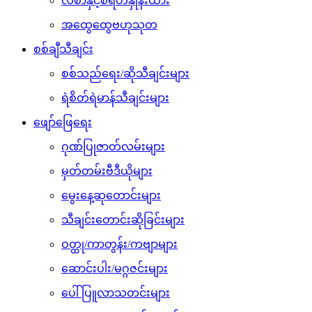
လစာနှင့်စရိတ်နှုန်းထား
အထွေထွေဗဟုသုတ
စစ်ချီသီချင်း
စစ်သည်ရေး/ဆိုသီချင်းများ
ရဲစိတ်ရဲမာန်သီချင်းများ
ဖျော်ဖြေရေး
ဂုဏ်ပြုဇာတ်လမ်းများ
မှတ်တမ်းဗီဒီယိုများ
မွေးနေ့ဆုတောင်းများ
သီချင်းတောင်းဆိုခြင်းများ
ဝတ္ထု/ကာတွန်း/ကဗျာများ
ဆောင်းပါး/မဂ္ဂဇင်းများ
ပေါ်ပြူလာသတင်းများ