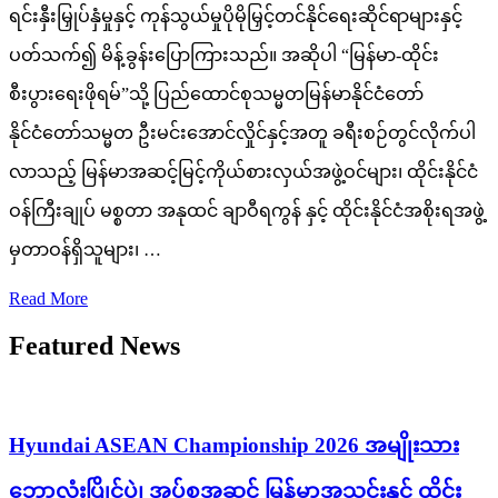
ရင်းနှီးမြှုပ်နှံမှုနှင့် ကုန်သွယ်မှုပိုမိုမြှင့်တင်နိုင်ရေးဆိုင်ရာများနှင့်
ပတ်သက်၍ မိန့်ခွန်းပြောကြားသည်။ အဆိုပါ “မြန်မာ-ထိုင်း
စီးပွားရေးဖိုရမ်”သို့ ပြည်ထောင်စုသမ္မတမြန်မာနိုင်ငံတော်
နိုင်ငံတော်သမ္မတ ဦးမင်းအောင်လှိုင်နှင့်အတူ ခရီးစဉ်တွင်လိုက်ပါ
လာသည့် မြန်မာအဆင့်မြင့်ကိုယ်စားလှယ်အဖွဲ့ဝင်များ၊ ထိုင်းနိုင်ငံ
ဝန်ကြီးချုပ် မစ္စတာ အနုထင် ချာဝီရကွန် နှင့် ထိုင်းနိုင်ငံအစိုးရအဖွဲ့
မှတာဝန်ရှိသူများ၊ …
Read More
Featured News
Hyundai ASEAN Championship 2026 အမျိုးသား
ဘောလုံးပြိုင်ပွဲ၊ အုပ်စုအဆင့် မြန်မာအသင်းနှင့် ထိုင်း