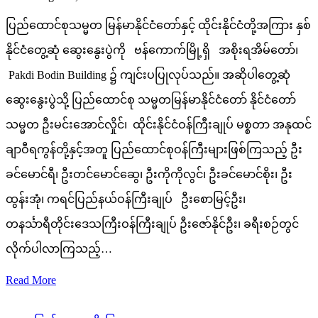
ပြည်ထောင်စုသမ္မတ မြန်မာနိုင်ငံတော်နှင့် ထိုင်းနိုင်ငံတို့အကြား နှစ်
နိုင်ငံတွေ့ဆုံ ဆွေးနွေးပွဲကို ဗန်ကောက်မြို့ရှိ အစိုးရအိမ်တော်၊
Pakdi Bodin Building ၌ ကျင်းပပြုလုပ်သည်။ အဆိုပါတွေ့ဆုံ
ဆွေးနွေးပွဲသို့ ပြည်ထောင်စု သမ္မတမြန်မာနိုင်ငံတော် နိုင်ငံတော်
သမ္မတ ဦးမင်းအောင်လှိုင်၊ ထိုင်းနိုင်ငံဝန်ကြီးချုပ် မစ္စတာ အနုထင်
ချာဝီရကွန်တို့နှင့်အတူ ပြည်ထောင်စုဝန်ကြီးများဖြစ်ကြသည့် ဦး
ခင်မောင်ရီ၊ ဦးတင်မောင်ဆွေ၊ ဦးကိုကိုလွင်၊ ဦးခင်မောင်စိုး၊ ဦး
ထွန်းအုံ၊ ကရင်ပြည်နယ်ဝန်ကြီးချုပ် ဦးစောမြင့်ဦး၊
တနင်္သာရီတိုင်းဒေသကြီးဝန်ကြီးချုပ် ဦးဇော်နိုင်ဦး၊ ခရီးစဉ်တွင်
လိုက်ပါလာကြသည့်…
Read More