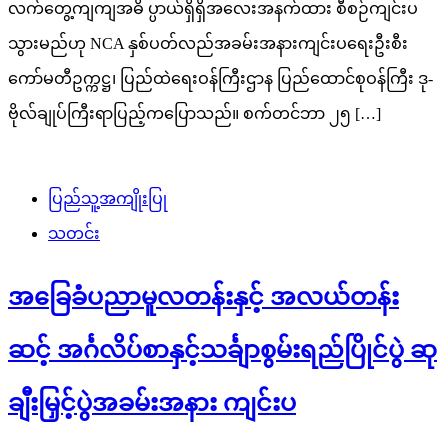
လက်တွေ့ကျကျအဓိ ပ္ပာယ်ရှိရှိအလေးအနက်ထား စီစဉ်ကျင်းပ
သွားမည်ဟု NCA နှစ်ပတ်လည်အခမ်းအနားကျင်းပရေးဦးစီး
ကော်မတီဥက္ကဋ္ဌ၊ ပြည်ထဲရေးဝန်ကြီးဌာန ပြည်ထောင်စုဝန်ကြီး ဒု-
ဗိုလ်ချုပ်ကြီးရာပြည့်ကပြောသည်။ စက်တင်ဘာ ၂၅ […]
ပြည်သူ့အကျိုးပြု
သတင်း
အခြေခံပညာမူလတန်းနှင့် အလယ်တန်း
ဆင့် အင်္ဂလိပ်စာနှင့်သင်္ချာစွမ်းရည်ပြိုင်ပွဲ ဆု
ချီးမြှင့်ပွဲအခမ်းအနား ကျင်းပ