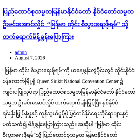
ပြည်ထောင်စုသမ္မတမြန်မာနိုင်ငံတော် နိုင်ငံတော်သမ္မတ
ဦးမင်းအောင်လှိုင် “မြန်မာ-ထိုင်း စီးပွားရေးဖိုရမ်” သို့
တက်ရောက်မိန့်ခွန်းပြောကြား
admin
August 7, 2026
“မြန်မာ-ထိုင်း စီးပွားရေးဖိုရမ်”ကို ယနေ့မွန်းလွဲပိုင်းတွင် ထိုင်းနိုင်ငံ၊
ဗန်ကောက်မြို့ရှိ Queen Sirikit National Convention Center ၌
ကျင်းပပြုလုပ်ရာ ပြည်ထောင်စုသမ္မတမြန်မာနိုင်ငံတော် နိုင်ငံတော်
သမ္မတ ဦးမင်းအောင်လှိုင် တက်ရောက်ချီးမြှင့်ပြီး နှစ်နိုင်ငံ
ရင်းနှီးမြှုပ်နှံမှုနှင့် ကုန်သွယ်မှုပိုမိုမြှင့်တင်နိုင်ရေးဆိုင်ရာများနှင့်
ပတ်သက်၍ မိန့်ခွန်းပြောကြားသည်။ အဆိုပါ “မြန်မာ-ထိုင်း
စီးပွားရေးဖိုရမ်”သို့ ပြည်ထောင်စုသမ္မတမြန်မာနိုင်ငံတော်