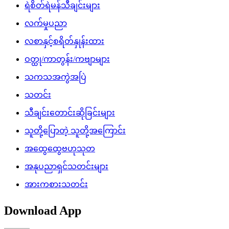
ရဲစိတ်ရဲမန်သီချင်းများ
လက်မှုပညာ
လစာနှင့်စရိတ်နှုန်းထား
ဝတ္ထု/ကာတွန်း/ကဗျာများ
သကသအကွဲအပြဲ
သတင်း
သီချင်းတောင်းဆိုခြင်းများ
သူတို့ပြောတဲ့ သူတို့အကြောင်း
အထွေထွေဗဟုသုတ
အနုပညာရှင်သတင်းများ
အားကစားသတင်း
Download App