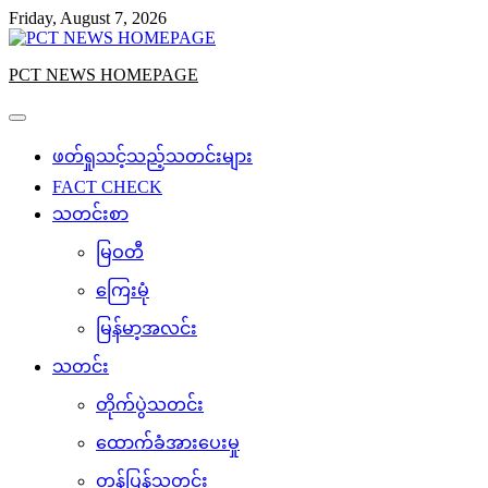
Skip
Friday, August 7, 2026
to
content
PCT NEWS HOMEPAGE
ဖတ်ရှုသင့်သည့်သတင်းများ
FACT CHECK
သတင်းစာ
မြဝတီ
ကြေးမုံ
မြန်မာ့အလင်း
သတင်း
တိုက်ပွဲသတင်း
ထောက်ခံအားပေးမှု
တန်ပြန်သတင်း