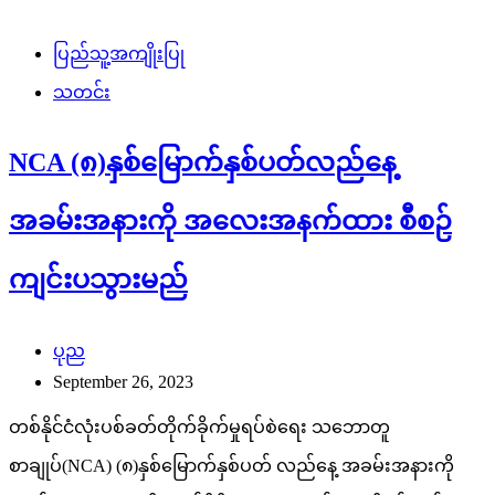
ပြည်သူ့အကျိုးပြု
သတင်း
NCA (၈)နှစ်မြောက်နှစ်ပတ်လည်နေ့
အခမ်းအနားကို အလေးအနက်ထား စီစဉ်
ကျင်းပသွားမည်
ပုည
September 26, 2023
တစ်နိုင်ငံလုံးပစ်ခတ်တိုက်ခိုက်မှုရပ်စဲရေး သဘောတူ
စာချုပ်(NCA) (၈)နှစ်မြောက်နှစ်ပတ် လည်နေ့ အခမ်းအနားကို