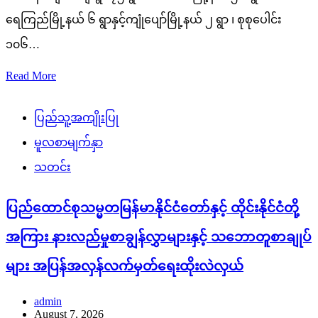
ရေကြည်မြို့နယ် ၆ ရွာနှင့်ကျုံပျော်မြို့နယ် ၂ ရွာ ၊ စုစုပေါင်း
၁၀၆…
Read More
ပြည်သူ့အကျိုးပြု
မူလစာမျက်နှာ
သတင်း
ပြည်ထောင်စုသမ္မတမြန်မာနိုင်ငံတော်နှင့် ထိုင်းနိုင်ငံတို့
အကြား နားလည်မှုစာချွန်လွှာများနှင့် သဘောတူစာချုပ်
များ အပြန်အလှန်လက်မှတ်ရေးထိုးလဲလှယ်
admin
August 7, 2026