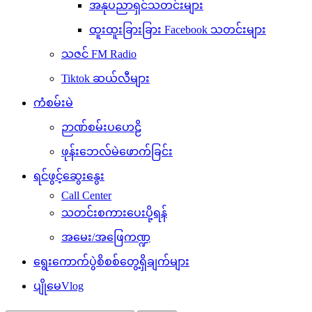
အနုပညာရှင်သတင်းများ
ထူးထူးခြားခြား Facebook သတင်းများ
သဇင် FM Radio
Tiktok ဆယ်လီများ
ကံစမ်းမဲ
ဉာဏ်စမ်းပဟေဠိ
ဖုန်းဘေလ်မဲဖောက်ခြင်း
ရင်ဖွင့်ဆွေးနွေး
Call Center
သတင်းစကားပေးပို့ရန်
အမေး/အဖြေကဏ္ဍ
ရွေးကောက်ပွဲစိစစ်တွေ့ရှိချက်များ
ပျိုမေVlog