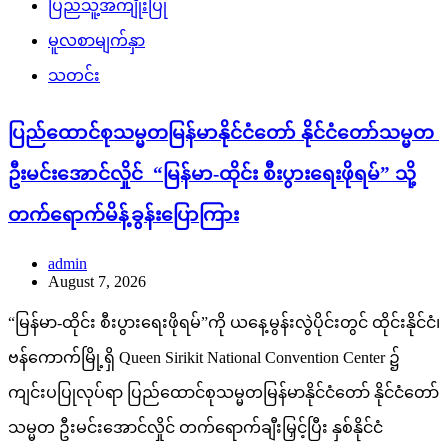
ပြည်သူ့အကျိုးပြု
မူလစာမျက်နှာ
သတင်း
ပြည်ထောင်စုသမ္မတမြန်မာနိုင်ငံတော် နိုင်ငံတော်သမ္မတ
ဦးမင်းအောင်လှိုင် “မြန်မာ-ထိုင်း စီးပွားရေးဖိုရမ်” သို့
တက်ရောက်မိန့်ခွန်းပြောကြား
admin
August 7, 2026
“မြန်မာ-ထိုင်း စီးပွားရေးဖိုရမ်”ကို ယနေ့မွန်းလွဲပိုင်းတွင် ထိုင်းနိုင်ငံ၊
ဗန်ကောက်မြို့ရှိ Queen Sirikit National Convention Center ၌
ကျင်းပပြုလုပ်ရာ ပြည်ထောင်စုသမ္မတမြန်မာနိုင်ငံတော် နိုင်ငံတော်
သမ္မတ ဦးမင်းအောင်လှိုင် တက်ရောက်ချီးမြှင့်ပြီး နှစ်နိုင်ငံ