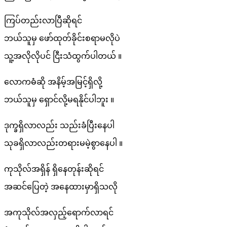
ကြပ်တည်းလာပြီဆိုရင်
ဘယ်သူမှ ဖော်ထုတ်ခိုင်းစရာမလိုပဲ
သူ့အလိုလိုပင် ငြီးသံထွက်ပါတယ် ။
လောကဓံဆို အနိမ့်အမြင့်ရှိလို့
ဘယ်သူမှ ရှောင်လို့မရနိုင်ပါဘူး ။
ဒုက္ခရှိလာလည်း သည်းခံပြီးနေပါ
သုခရှိလာလည်းတရားမမဲ့စွာနေပါ ။
ကုသိုလ်အရှိန် ရှိနေတုန်းဆိုရင်
အဆင်ပြေတဲ့ အနေထားမှာရှိသလို
အကုသိုလ်အလှည့်ရောက်လာရင်