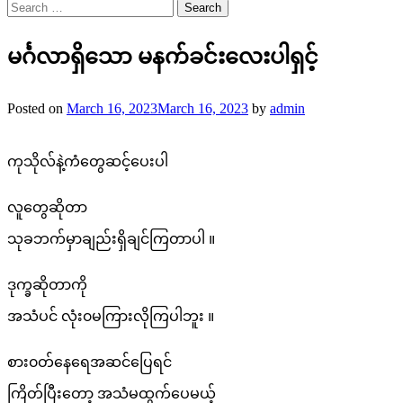
Search
for:
မင်္ဂလာရှိသော မနက်ခင်းလေးပါရှင့်
Posted on
March 16, 2023
March 16, 2023
by
admin
ကုသိုလ်နဲ့ကံတွေဆင့်ပေးပါ
လူတွေဆိုတာ
သုခဘက်မှာချည်းရှိချင်ကြတာပါ ။
ဒုက္ခဆိုတာကို
အသံပင် လုံး၀မကြားလိုကြပါဘူး ။
စား၀တ်နေရေအဆင်ပြေရင်
ကြိတ်ပြီးတော့ အသံမထွက်ပေမယ့်