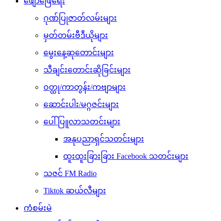
ဖျော်ဖြေရေး
ဂုဏ်ပြုဇာတ်လမ်းများ
မှတ်တမ်းဗီဒီယိုများ
မွေးနေ့ဆုတောင်းများ
သီချင်းတောင်းဆိုခြင်းများ
ဝတ္ထု/ကာတွန်း/ကဗျာများ
ဆောင်းပါး/မဂ္ဂဇင်းများ
ပေါ်ပြူလာသတင်းများ
အနုပညာရှင်သတင်းများ
ထူးထူးခြားခြား Facebook သတင်းများ
သဇင် FM Radio
Tiktok ဆယ်လီများ
ကံစမ်းမဲ