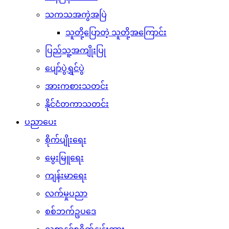
သကသအကွဲအပြဲ
သူတို့ပြောတဲ့ သူတို့အကြောင်း
ပြည်သူ့အကျိုးပြု
ပျော်ပွဲရွှင်ပွဲ
အားကစားသတင်း
နိုင်ငံတကာသတင်း
ပညာပေး
စိုက်ပျိုးရေး
မွေးမြူရေး
ကျန်းမာရေး
လက်မှုပညာ
စစ်ဘက်ဥပဒေ