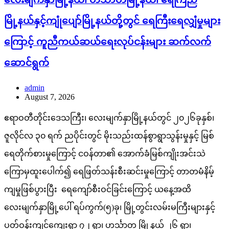
မြို့နယ်နှင့်ကျုံပျော်မြို့နယ်တို့တွင် ရေကြီးရေလျှံမှုများ
ကြောင့် ကူညီကယ်ဆယ်ရေးလုပ်ငန်းများ ဆက်လက်
ဆောင်ရွက်
admin
August 7, 2026
ဧရာဝတီတိုင်းဒေသကြီး၊ လေးမျက်နှာမြို့နယ်တွင် ၂၀၂၆ခုနှစ်၊
ဇူလိုင်လ ၃၀ ရက် ညပိုင်းတွင် မိုးသည်းထန်စွာရွာသွန်းမှုနှင့် မြစ်
ရေတိုက်စားမှုကြောင့် ငဝန်တာ၏ အောက်ခံမြစ်ကျိုးအင်းသဲ
ကြောမှထူးပေါက်၍ ရေဖြတ်သန်းစီးဆင်းမှုကြောင့် တာတမံနိမ့်
ကျမှုဖြစ်ပွားပြီး ရေကျော်စီးဝင်ခြင်းကြောင့် ယနေ့အထိ
လေးမျက်နှာမြို့ပေါ် ရပ်ကွက်(၅)ခု၊ မြို့တွင်းလမ်းမကြီးများနှင့်
ပတ်ဝန်းကျင်ကျေးရွာ ၇၂ ရွာ၊ ဟင်္သာတ မြို့နယ် ၂၆ ရွာ၊