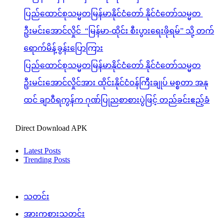
ပြည်ထောင်စုသမ္မတမြန်မာနိုင်ငံတော် နိုင်ငံတော်သမ္မတ
ဦးမင်းအောင်လှိုင် “မြန်မာ-ထိုင်း စီးပွားရေးဖိုရမ်” သို့ တက်
ရောက်မိန့်ခွန်းပြောကြား
ပြည်ထောင်စုသမ္မတမြန်မာနိုင်ငံတော် နိုင်ငံတော်သမ္မတ
ဦးမင်းအောင်လှိုင်အား ထိုင်းနိုင်ငံဝန်ကြီးချုပ် မစ္စတာ အနု
ထင် ချာဝီရကွန်က ဂုဏ်ပြုညစာစားပွဲဖြင့် တည်ခင်းဧည့်ခံ
Direct Download APK
Latest Posts
Trending Posts
သတင်း
အားကစားသတင်း