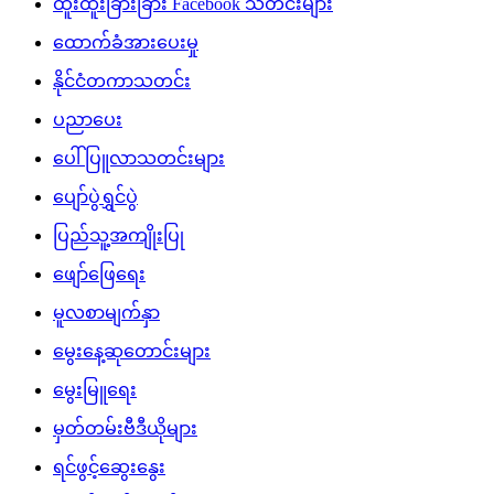
ထူးထူးခြားခြား Facebook သတင်းများ
ထောက်ခံအားပေးမှု
နိုင်ငံတကာသတင်း
ပညာပေး
ပေါ်ပြူလာသတင်းများ
ပျော်ပွဲရွှင်ပွဲ
ပြည်သူ့အကျိုးပြု
ဖျော်ဖြေရေး
မူလစာမျက်နှာ
မွေးနေ့ဆုတောင်းများ
မွေးမြူရေး
မှတ်တမ်းဗီဒီယိုများ
ရင်ဖွင့်ဆွေးနွေး